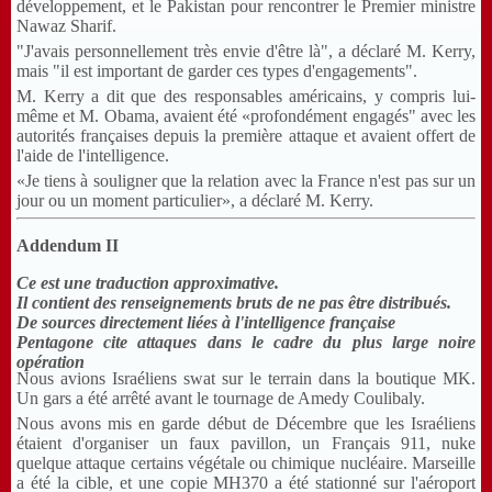
développement, et le Pakistan pour rencontrer le Premier ministre
Nawaz Sharif.
"J'avais personnellement très envie d'être là", a déclaré M. Kerry,
mais "il est important de garder ces types d'engagements".
M. Kerry a dit que des responsables américains, y compris lui-
même et M. Obama, avaient été «profondément engagés" avec les
autorités françaises depuis la première attaque et avaient offert de
l'aide de l'intelligence.
«Je tiens à souligner que la relation avec la France n'est pas sur un
jour ou un moment particulier», a déclaré M. Kerry.
Addendum II
Ce est une traduction approximative.
Il contient des renseignements bruts de ne pas être distribués.
De sources directement liées à l'intelligence française
Pentagone cite attaques dans le cadre du plus large noire
opération
Nous avions Israéliens swat sur le terrain dans la boutique MK.
Un gars a été arrêté avant le tournage de Amedy Coulibaly.
Nous avons mis en garde début de Décembre que les Israéliens
étaient d'organiser un faux pavillon, un Français 911, nuke
quelque attaque certains végétale ou chimique nucléaire.
Marseille
a été la cible, et une copie MH370 a été stationné sur l'aéroport