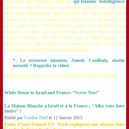
Du coup on retrouve tout ce
qu'Islamic Intelligence
dénonce tous les jours et depuis plus d'1an sur les
attentats atomiques qui doivent ou devraient être
commis en France par Israël à Paris et à Marseille, et
que l'opération Charl/Israël a pour but d'activer un
agenda occulte ! Et pour faire avancer leurs plans
machiavéliques, ils n'hésitent pas à faire porter le
chapeau aux Musulmans et à assassiner des innocents
y compris lorsqu'ils sont déjà menottés !
*- Le terroriste islamiste, Amedy Coulibaly, abattu
menotté ? Regardez la vidéo!
Quid du commissaire qui se serait soi-disant suicidé ?
L'article en Anglais ci-dessous :
White House to Israel and France: “Screw You!”
Traduction Google de l'article ci-dessous :
La Maison Blanche à Israël et à la France : "Allez vous faire
foutre" !
Publié par
Gordon Duff
le 12 Janvier 2015
Fuites d'Intel français US / Paris expliquent une attaque dans