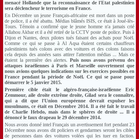
menacé Hollande que la reconnaissance de l'Etat palestinien
sera déclencheur le terrorisme en France.
En Décembre un jeune Français-africaine est mort dans un poste
de police, il a été abattu.
Médias blâmés ISIS, ce était à Joué-lès-
Tours.
Témoin a confirmé que le jeune homme n'a jamais crié
Allahou Akbar et il a été retiré de la CCTV poste de police.
Puis à
Dijon et Nantes, deux pilotes tués faisant des achats pour Noël.
Comme ce qui se passe à Al Aqsa étaient certains chauffeurs
palestiniens tués colons avec des voitures et des colons faisons
cela depuis des années sans attirer l'attention médias ... Mais ce
étaient la première des alertes.
Puis nous avons prévenu des
attaques israéliennes à Paris et Marseille ouvertement que
nous avions quelques indications sur les exercices possibles en
France pendant la période de Noël.
Ce qui se passe pour
démarrer le 5 janvier 2015.
Première cible était le algéro-française-israélienne Eric
Zemmour, aile droite extrême droite, Gilad sera le connaître,
qui a dit que l'Union européenne devrait expulser les
musulmans, ce était en Décembre 2014. Il a été fait le travail
de Charlie Hebdo, mais dans le sphères de droite ... Il a
dénoncé le faux drapeau le 29 décembre 2014.
Nous avons donné intel Français un avertissement fort pendant 23
Décembre nous avons dit policiers et gendarmes seront les cibles
de personnes dans des voitures volées qui les tuer en faction.