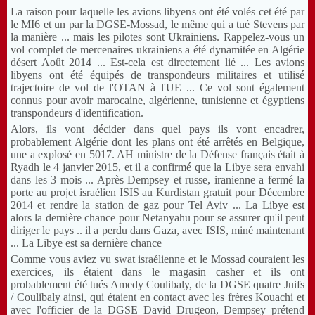
La raison pour laquelle les avions libyens ont été volés cet été par
le MI6 et un par la DGSE-Mossad, le même qui a tué Stevens par
la manière ... mais les pilotes sont Ukrainiens.
Rappelez-vous un
vol complet de mercenaires ukrainiens a été dynamitée en Algérie
désert Août 2014 ... Est-cela est directement lié ... Les avions
libyens ont été équipés de transpondeurs militaires et utilisé
trajectoire de vol de l'OTAN à l'UE ... Ce vol sont également
connus pour avoir marocaine, algérienne, tunisienne et égyptiens
transpondeurs d'identification.
Alors, ils vont décider dans quel pays ils vont encadrer,
probablement Algérie dont les plans ont été arrêtés en Belgique,
une a explosé en 5017. AH ministre de la Défense français était à
Ryadh le 4 janvier 2015, et il a confirmé que la Libye sera envahi
dans les 3 mois ... Après Dempsey et russe, iranienne a fermé la
porte au projet israélien ISIS au Kurdistan gratuit pour Décembre
2014 et rendre la station de gaz pour Tel Aviv ... La Libye est
alors la dernière chance pour Netanyahu pour se assurer qu'il peut
diriger le pays .. il a perdu dans Gaza, avec ISIS, miné maintenant
... La Libye est sa dernière chance
Comme vous aviez vu swat israélienne et le Mossad couraient les
exercices, ils étaient dans le magasin casher et ils ont
probablement été tués Amedy Coulibaly, de la DGSE quatre Juifs
/ Coulibaly ainsi, qui étaient en contact avec les frères Kouachi et
avec l'officier de la DGSE David Drugeon, Dempsey prétend