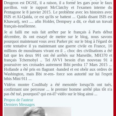
Drugeon est DGSE, il a raison, il a formé les gars pour le faux
pavillon.
voir le rapport McClatchy et l'examen interne du
Pentagone le 8 janvier 2015. Le problème avec les histoires avec
ISIS et Al-Qaïda, ce est qu'ils se battent ... Qaïda disant ISIS est
Khawarij, sect ....
afin Holder, Dempsey a dit, ce était un travail
français-israélienne.
Je ai failli me suis fait arrêter par le français à Paris début
décembre, ils ont essayé de mettre sur le blog, nous savons
pourquoi maintenant vous avez Parker pic sur le blog à l'égard de
cette tentative
il ya maintenant une guerre civile en France, 10
millions de musulmans vivant en il .. choc des civilisations a été
fait que les deux 991 ont été arrêtés sur Marseille, MH370 et
français Tchernobyl .. Tel AVVI besoin d'un nouveau 91 à
poursuivre ses croisades autrement Bibi perdra 17 Mars 2015 ...
Hollande a été pris en flagrant -handed et est obéir aux ordres de
Washington, mais Bbi re-ren- force son autorité sur lui l'esprit
hthis Mini 911 ...
Vidéos montre Coulibaly a été menottée lorsqu'ils ont tués,
confirmant une perceuse ... le premier homme arrêté plus tôt n'a
pas été tué, pourquoi?
qui est-il?
vidéo sur le blog ainsi ...
Propos de l'auteur
Derniers Messages