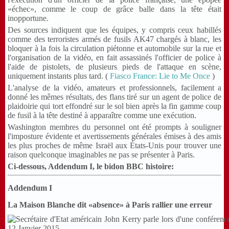
«échec», comme le coup de grâce balle dans la tête était
inopportune.
Des sources indiquent que les équipes, y compris ceux habillés
comme des terroristes armés de fusils AK47 chargés à blanc, les
bloquer à la fois la circulation piétonne et automobile sur la rue et
l'organisation de la vidéo, en fait assassinés l'officier de police à
l'aide de pistolets, de plusieurs pieds de l'attaque en scène,
uniquement instants plus tard.
(
Fiasco France: Lie to Me Once
)
L'analyse de la vidéo, amateurs et professionnels, facilement a
donné les mêmes résultats, des flans tiré sur un agent de police de
plaidoirie qui tort effondré sur le sol bien après la fin gamme coup
de fusil à la tête destiné à apparaître comme une exécution.
Washington membres du personnel ont été prompts à souligner
l'imposture évidente et avertissements générales émises à des amis
les plus proches de même Israël aux États-Unis pour trouver une
raison quelconque imaginables ne pas se présenter à Paris.
Ci-dessous, Addendum I, le bidon BBC histoire:
Addendum I
La Maison Blanche dit «absence» à Paris rallier une erreur