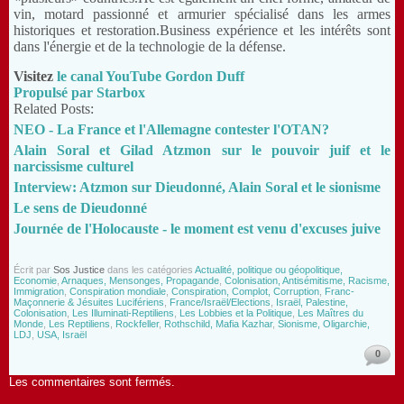
vin, motard passionné et armurier spécialisé dans les armes
historiques et restoration.Business expérience et les intérêts sont
dans l'énergie et de la technologie de la défense.
Visitez
le canal YouTube Gordon Duff
Propulsé par Starbox
Related Posts:
NEO - La France et l'Allemagne contester l'OTAN?
Alain Soral et Gilad Atzmon sur le pouvoir juif et le
narcissisme culturel
Interview: Atzmon sur Dieudonné, Alain Soral et le sionisme
Le sens de Dieudonné
Journée de l'Holocauste - le moment est venu d'excuses juive
Écrit par
Sos Justice
dans les catégories
Actualité, politique ou géopolitique,
Economie
,
Arnaques, Mensonges, Propagande
,
Colonisation, Antisémitisme, Racisme,
Immigration
,
Conspiration mondiale
,
Conspiration, Complot, Corruption
,
Franc-
Maçonnerie & Jésuites Lucifériens
,
France/Israël/Elections
,
Israël, Palestine,
Colonisation
,
Les Illuminati-Reptiliens
,
Les Lobbies et la Politique
,
Les Maîtres du
Monde
,
Les Reptiliens
,
Rockfeller
,
Rothschild, Mafia Kazhar
,
Sionisme, Oligarchie,
LDJ
,
USA, Israël
0
Les commentaires sont fermés.