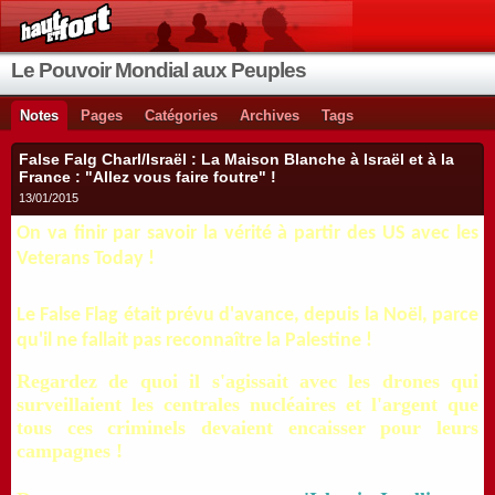
Le Pouvoir Mondial aux Peuples
Notes
Pages
Catégories
Archives
Tags
False Falg Charl/Israël : La Maison Blanche à Israël et à la
France : "Allez vous faire foutre" !
13/01/2015
On va finir par savoir la vérité à partir des US avec les
Veterans Today !
Le False Flag était prévu d'avance, depuis la Noël, parce
qu'il ne fallait pas reconnaître la Palestine !
Regardez de quoi il s'agissait avec les drones qui
surveillaient les centrales nucléaires et l'argent que
tous ces criminels devaient encaisser pour leurs
campagnes !