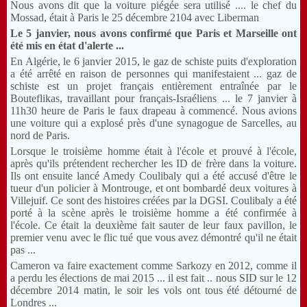
Nous avons dit que la voiture piégée sera utilisé ....
le chef du
Mossad, était à Paris le 25 décembre 2104 avec Liberman
Le 5 janvier, nous avons confirmé que Paris et Marseille ont
été mis en état d'alerte ...
En Algérie, le 6 janvier 2015, le gaz de schiste puits d'exploration
a été arrêté en raison de personnes qui manifestaient ... gaz de
schiste est un projet français entièrement entraînée par le
Bouteflikas, travaillant pour français-Israéliens ... le 7 janvier à
11h30 heure de Paris le faux drapeau à commencé.
Nous avions
une voiture qui a explosé près d'une synagogue de Sarcelles, au
nord de Paris.
Lorsque le troisième homme était à l'école et prouvé à l'école,
après qu'ils prétendent rechercher les ID de frère dans la voiture.
Ils ont ensuite lancé Amedy Coulibaly qui a été accusé d'être le
tueur d'un policier à Montrouge, et ont bombardé deux voitures à
Villejuif.
Ce sont des histoires créées par la DGSI.
Coulibaly a été
porté à la scène après le troisième homme a été confirmée à
l'école.
Ce était la deuxième fait sauter de leur faux pavillon, le
premier venu avec le flic tué que vous avez démontré qu'il ne était
pas ...
Cameron va faire exactement comme Sarkozy en 2012, comme il
a perdu les élections de mai 2015 ... il est fait .. nous SID sur le 12
décembre 2014 matin, le soir les vols ont tous été détourné de
Londres ...