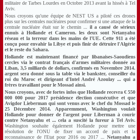
militaire de Tarbes Lourdes en Octobre 2013 avant la hissés à Tel
Aviv.
Nous croyons qu'une équipe de NEST US a piloté ces drones
plus sur les centrales nucléaires pour confirmer si une attaque de la
centrale nucléaire était sur le chemin ...
il a causé de sérieux
ennuis à Hollande et Cameron.
les deux sont Netanyahu
réseau et la terreur dans les mains de l'UE.
Cette 911 a été
conçu pour envahir la Libye et puis finir de détruire l'Algérie
et le reste du Sahara.
Hollande est maintenant financé par libanaises-Saoudiens
cercles via le contrat français d'armes militaires donnée au
Liban, 3,5 milliards de dollars, confirmés en Novembre 2014.
argent sera donné sous la table via le bankster, conseiller du
roi du Maroc et dirigeant d'Intel André Azoulay ... qui a
frères travaillant pour le Mossad ainsi.
Nous croyons, avec de fortes infos que Hollande recevra € 550
000 000 pour 2017 présidence élection consécutive et que
Avigdor Lieberman qui sont venus avec le chef du Mossad le
25 Décembre 2014.
Apparemment, Washington voulait
Hollande pour donner de l'argent pour Liberman à courir
contre Netanyahu et ... cela a suscité la fureur à Tel Aviv.
Washington souhaite également Hollande pour mettre une
résolution de l'ONU de fixer un accord de paix et la
reconnaissance de l'Etat pour 2016 ou 2017 ...
Netanyahu a