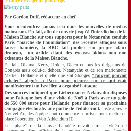
le cadre de l'agenda plus large.
Par Gordon Duff, rédacteur en chef
Vous n'entendrez jamais cela dans les nouvelles de médias
mainsteam.
En fait, afin de couvrir jusqu'à l'interdiction de la
Maison Blanche sur tous supports pour la Netanyahu conduit
Paris "marche de l'humiliation" des récentes attaques sous
fausse bannière, la BBC fait publier son propre «faux
drapeau," un article citant des excuses bidons non non
existantes de la Maison Blanche.
En fait, Obama, Kerry, Holder, Biden et tous les dirigeants du
Congrès assis celui-ci dehors, Netanyahu et de son marionnette
Merkel, Hollande et quelle que soit Stooges
"l'argent pouvait
acheter" alignés à Paris pour pleurer sur ce qui était
manifestement un Israélien a organisé l'attaque.
Des sources indiquent que Lieberman et Netanyahu disposés
pour l'attaque lors d'une visite de Noël à Paris avec un gain
de 550 000 euros pour Hollande, pour financer sa prochaine
campagne électorale, une partie de l'édulcorant.
Juste après le
Nouvel An, les équipes ont commencé à arriver pour mettre en
place l'opération.
(Voir Addendum II)
Le "phare" de la fausse bannière devait être la vidéo de
l'exécution d'un officier de la police française, une épopée