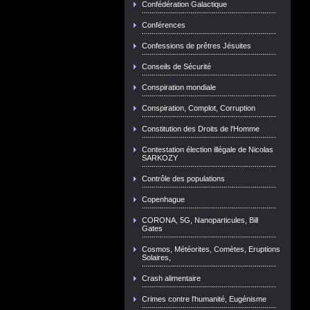
Confédération Galactique
Conférences
Confessions de prêtres Jésuites
Conseils de Sécurité
Conspiration mondiale
Conspiration, Complot, Corruption
Constitution des Droits de l'Homme
Contestation élection illégale de Nicolas
SARKOZY
Contrôle des populations
Copenhague
CORONA, 5G, Nanoparticules, Bill
Gates
Cosmos, Météorites, Comètes, Eruptions
Solaires,
Crash alimentaire
Crimes contre l'humanité, Eugénisme