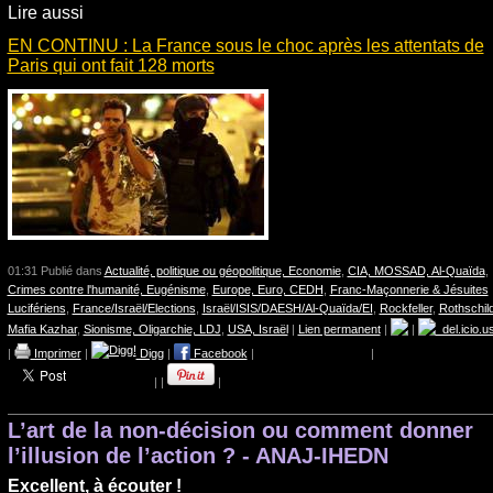
Lire aussi
EN CONTINU : La France sous le choc après les attentats de
Paris qui ont fait 128 morts
01:31 Publié dans
Actualité, politique ou géopolitique, Economie
,
CIA, MOSSAD, Al-Quaïda
,
Crimes contre l'humanité, Eugénisme
,
Europe, Euro, CEDH
,
Franc-Maçonnerie & Jésuites
Lucifériens
,
France/Israël/Elections
,
Israël/ISIS/DAESH/Al-Quaïda/EI
,
Rockfeller
,
Rothschild
Mafia Kazhar
,
Sionisme, Oligarchie, LDJ
,
USA, Israël
|
Lien permanent
|
|
del.icio.u
|
Imprimer
|
Digg
|
Facebook
|
|
|
|
|
L’art de la non-décision ou comment donner
l’illusion de l’action ? - ANAJ-IHEDN
Excellent, à écouter !