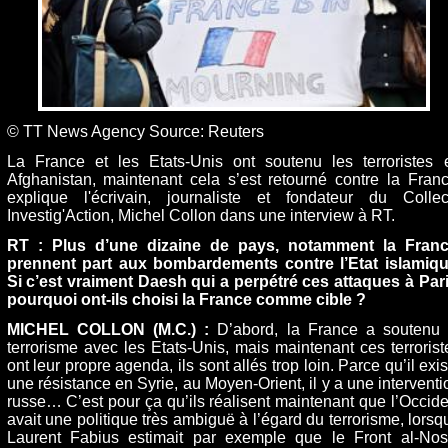
© TT News Agency
Source: Reuters
La France et les Etats-Unis ont soutenu les terroristes 
Afghanistan, maintenant cela s’est retourné contre la Franc
explique l'écrivain, journaliste et fondateur du Collect
Investig'Action, Michel Collon dans une interview à RT.
RT : Plus d’une dizaine de pays, notamment la Franc
prennent part aux bombardements contre l’Etat islamiqu
Si c’est vraiment Daesh qui a perpétré ces attaques à Pari
pourquoi ont-ils choisi la France comme cible ?
MICHEL COLLON (M.C.) :
D’abord, la France a soutenu 
terrorisme avec les Etats-Unis, mais maintenant ces terrorist
ont leur propre agenda, ils sont allés trop loin. Parce qu’il exi
une résistance en Syrie, au Moyen-Orient, il y a une interventi
russe… C’est pour ça qu’ils réalisent maintenant que l’Occide
avait une politique très ambiguë à l’égard du terrorisme, lorsq
Laurent Fabius estimait par exemple que le Front al-Nos