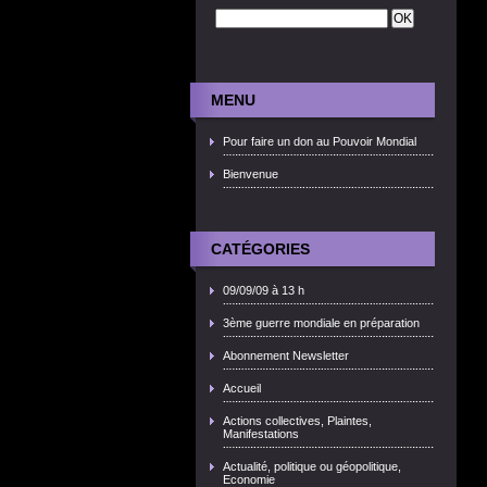
MENU
Pour faire un don au Pouvoir Mondial
Bienvenue
CATÉGORIES
09/09/09 à 13 h
3ème guerre mondiale en préparation
Abonnement Newsletter
Accueil
Actions collectives, Plaintes,
Manifestations
Actualité, politique ou géopolitique,
Economie