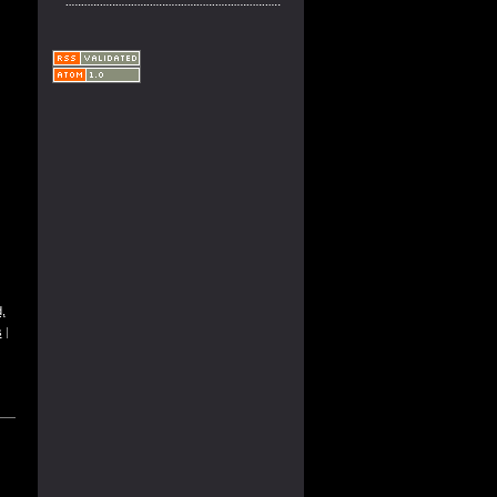
,
s
|