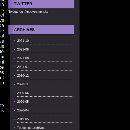
TWITTER
la
as
Tweets de @pouvoirmondial
et
ys
de
ARCHIVES
le
at
ue
2021-10
us
2021-09
té
ix
2021-08
nt
ce
2021-01
es
2020-12
et
on
2020-11
2020-06
2020-05
te
as
2020-04
2019-05
Toutes les archives