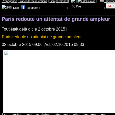
Propagande
,
France/Israël/Elections
|
Lien permanent
|
|
del.icio.us
|
|
Imprime
Digg
|
Facebook
|
|
|
|
Paris redoute un attentat de grande ampleur
Tout était déjà dit le 2 octobre 2015 !
Paris redoute un attentat de grande ampleur
02 octobre 2015 09:06; Act: 02.10.2015 09:33
Les services antiterroristes craignent particulièrement une