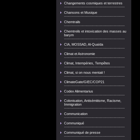
Changements cosmiques et terrestres
Chansons et Musique
Chemtrails
Chemtreils et intoxication des masses au
barym
CIA, MOSSAD, Al-Quaïda
Climat et Astronomie
Climat, Intempéries, Tempêtes
Climat, si on nous mentait !
ClimateGate/GIEC/COP21
Codex Alimentarius
Colonisation, Antisémitisme, Racisme,
Immigration
Communication
Communiqué
Communiqué de presse