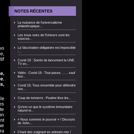
NOTES RÉCENTES
La nuisance de l'universalisme
philanthropique...
Les trous noirs de l'Univers sont les
sources...
en
La Vaccination obligatoire est impossible
:...
e,
if
Covid-19 : Soirée de lancement la UNE
TV en...
e,
Vidéo : Covid-19 : Tout passe……. sauf
leur...
e.
s,
Covid 19, Tous ensemble pour défendre
nos...
le
Coup de tonnerre : Poutine lève les...
es
Qu'est-ce que le système immunitaire
ste
naturel et...
on
nt
« Nous sommes le pouvoir » ! Discours
de John...
ue
ra
Chant des soignant-es arlesien.nes !