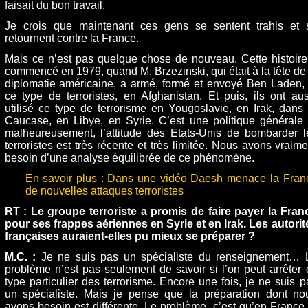
faisait du bon travail.
Je crois que maintenant ces gens se sentent trahis et 
retournent contre la France.
Mais ce n’est pas quelque chose de nouveau. Cette histoire
commencé en 1979, quand M. Brzezinski, qui était à la tête de 
diplomatie américaine, a armé, formé et envoyé Ben Laden, 
ce type de terroristes, en Afghanistan. Et puis, ils ont aus
utilisé ce type de terrorisme en Yougoslavie, en Irak, dans 
Caucase, en Libye, en Syrie. C’est une politique générale 
malheureusement, l’attitude des Etats-Unis de bombarder l
terroristes est très récente et très limitée. Nous avons vraime
besoin d’une analyse équilibrée de ce phénomène.
En savoir plus : Dans une vidéo Daesh menace la Fran
de nouvelles attaques terroristes
RT : Le groupe terroriste a promis de faire payer la Fran
pour ses frappes aériennes en Syrie et en Irak. Les autorit
françaises auraient-elles pu mieux se préparer ?
M.C. :
Je ne suis pas un spécialiste du renseignement… 
problème n’est pas seulement de savoir si l’on peut arrêter 
type particulier des terrorisme. Encore une fois, je ne suis p
un spécialiste. Mais je pense que la préparation dont no
avons besoin est différente. Le problème, c’est qu’en France 