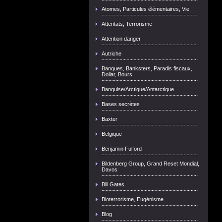
Atomes, Particules élémentaires, Vie
Attentats, Terrorisme
Attention danger
Autriche
Banques, Banksters, Paradis fiscaux,
Dollar, Bours
Banquise/Arctique/Antarctique
Bases secrètes
Baxter
Belgique
Benjamin Fulford
Bildenberg Group, Grand Reset Mondial,
Davos
Bill Gates
Bioterrorisme, Eugénisme
Blog