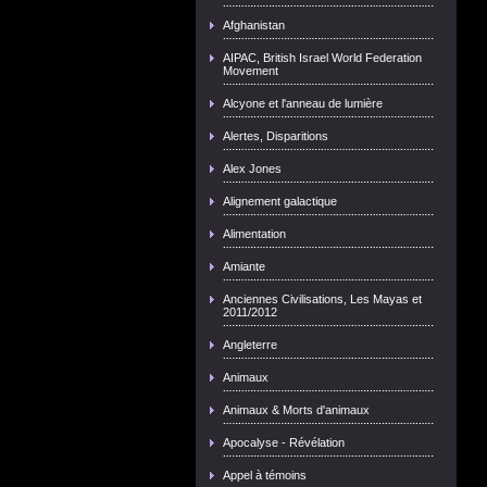
Afghanistan
AIPAC, British Israel World Federation
Movement
Alcyone et l'anneau de lumière
Alertes, Disparitions
Alex Jones
Alignement galactique
Alimentation
Amiante
Anciennes Civilisations, Les Mayas et
2011/2012
Angleterre
Animaux
Animaux & Morts d'animaux
Apocalyse - Révélation
Appel à témoins