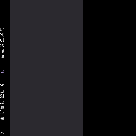
ur
r,
et
es
nt
ut
.
te
es
au
Si
Le
us
ée
et
es