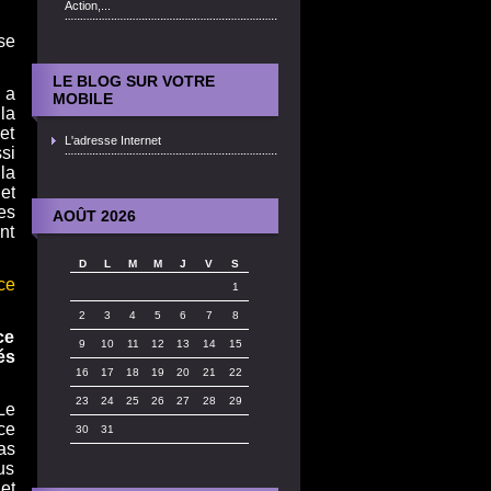
Action,...
se
LE BLOG SUR VOTRE
 a
MOBILE
la
et
L'adresse Internet
si
la
et
es
AOÛT 2026
nt
D
L
M
M
J
V
S
ce
1
2
3
4
5
6
7
8
ce
9
10
11
12
13
14
15
és
16
17
18
19
20
21
22
23
24
25
26
27
28
29
Le
ce
30
31
as
us
et