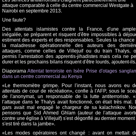
attaque comparable à celle du centre commercial Westgate à
Nairobi en septembre 2013.
Une faute?
Des attentats islamistes contre la France, d'une ample
inégalée, se préparent et risquent d'être impossibles à déjoue
estiment des experts et des responsables. Seules la chance 
la maladresse opérationnelle des auteurs des dernièr
attaques, comme celles de Villejuif ou du train Thalys, o
permis l'arrestation des apprentis-jihadistes mais cela ne pe
durer et les prochains bilans risquent d'être lourds, ajoutent-ils
Diaporama
Attentat terroriste en Isère
Prise d'otages sanglan
dans un centre commercial au Kenya
«Le thermomètre grimpe. Pour l'instant, nous avons eu d
attentats de cour de récréation», confie à l'AFP, sous le sce
de l'anonymat, un responsable de la lutte antiterroriste. «
l'attaque dans le Thalys avait fonctionné, on était très mal. 
gars avait mal engagé le chargeur de sa kalachnikov. No
pensons que Sid Ahmed Ghlam (auteur de l'attaque avort
contre une église à Villejuif) s'est dégonflé au dernier moment 
s'est tiré dans la jambe».
«Les modes opératoires ont changé : avant on mettait d