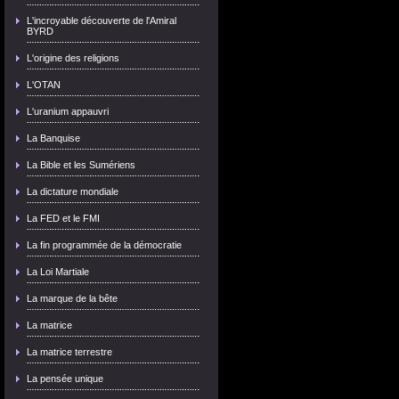
L'incroyable découverte de l'Amiral
BYRD
L'origine des religions
L'OTAN
L'uranium appauvri
La Banquise
La Bible et les Sumériens
La dictature mondiale
La FED et le FMI
La fin programmée de la démocratie
La Loi Martiale
La marque de la bête
La matrice
La matrice terrestre
La pensée unique