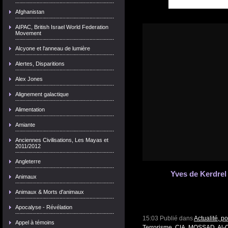
Afghanistan
AIPAC, British Israel World Federation
Movement
Alcyone et l'anneau de lumière
Alertes, Disparitions
Alex Jones
Alignement galactique
Alimentation
Amiante
Anciennes Civilisations, Les Mayas et
2011/2012
Angleterre
Yves de Kerdrel 
Animaux
Animaux & Morts d'animaux
Apocalyse - Révélation
15:03 Publié dans
Actualité, p
Appel à témoins
Terrorisme
,
CIA, MOSSAD, Al-