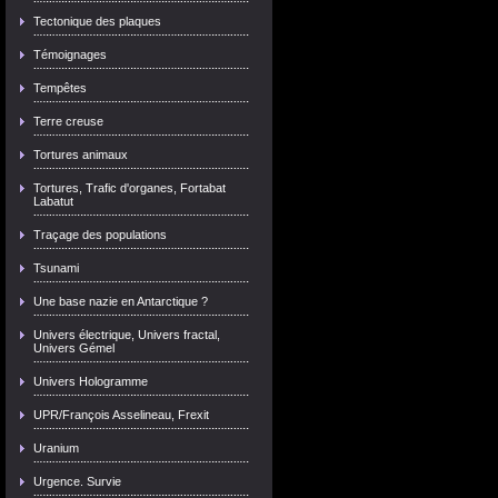
Tectonique des plaques
Témoignages
Tempêtes
Terre creuse
Tortures animaux
Tortures, Trafic d'organes, Fortabat
Labatut
Traçage des populations
Tsunami
Une base nazie en Antarctique ?
Univers électrique, Univers fractal,
Univers Gémel
Univers Hologramme
UPR/François Asselineau, Frexit
Uranium
Urgence. Survie