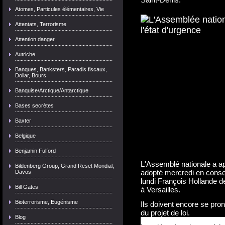
Atomes, Particules élémentaires, Vie
Attentats, Terrorisme
Attention danger
Autriche
Banques, Banksters, Paradis fiscaux,
Dollar, Bours
Banquise/Arctique/Antarctique
Bases secrètes
Baxter
Belgique
Benjamin Fulford
L'Assemblé nationale a app
Bildenberg Group, Grand Reset Mondial,
adopté mercredi en conse
Davos
lundi François Hollande d
Bill Gates
à Versailles.
Bioterrorisme, Eugénisme
Ils doivent encore se pro
du projet de loi.
Blog