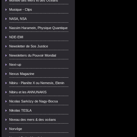
Montée des Mers et des Océans
Musique - Clips
NASA, NSA
Nassim Haramein, Physique Quantique
NDE-EMI
Newsletter de Sos Justice
Newsletters du Pouvoir Mondial
Next-up
Nexus Magazine
Nibiru - Planète X ou Nemesis, Elenin
Nibiru et les ANNUNAKIS
Nicolas Sarközy de Nagy-Bocsa
Nikolas TESLA
Niveau des mers & des océans
Norvège