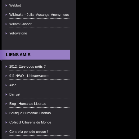
Webbot
Wikileaks - Julian Assange, Anonymous
William Cooper
Yellowstone
LIENS AMIS
2012. Etes-vous prêts ?
911 NWO - L'observatoire
Alice
Barruel
Blog : Humanae Libertas
Boutique Humanae Libertas
Collectif Citoyens du Monde
Contre la pensée unique !