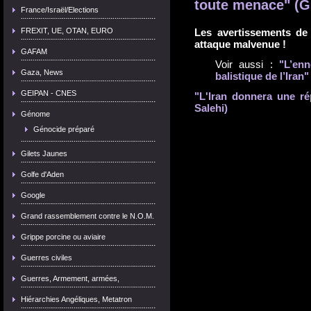
toute menace" (G.
France/Israël/Elections
FREXIT, UE, OTAN, EURO
Les avertissements de 
attaque malvenue !
GAFAM
Voir aussi :
"L’enn
Gaza, News
balistique de l’Iran
GEIPAN - CNES
"L'Iran donnera une r
Salehi)
Génome
Génocide préparé
Gilets Jaunes
Golfe d'Aden
Google
Grand rassemblement contre le N.O.M.
Grippe porcine ou aviaire
Guerres civiles
Guerres, Armement, armées,
Hiérarchies Angéliques, Metatron