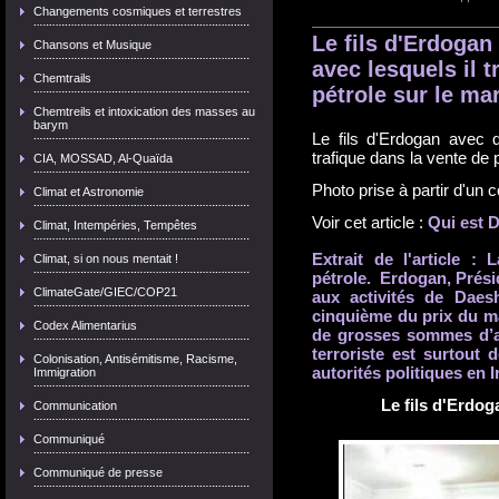
Changements cosmiques et terrestres
Le fils d'Erdoga
Chansons et Musique
avec lesquels il t
Chemtrails
pétrole sur le mar
Chemtreils et intoxication des masses au
barym
Le fils d'Erdogan avec
trafique dans la vente de 
CIA, MOSSAD, Al-Quaïda
Photo prise à partir d'un
Climat et Astronomie
Voir cet article :
Qui est 
Climat, Intempéries, Tempêtes
Extrait de l'article 
Climat, si on nous mentait !
pétrole. Erdogan, Présid
ClimateGate/GIEC/COP21
aux activités de Daesh
cinquième du prix du m
Codex Alimentarius
de grosses sommes d’a
terroriste est surtout d
Colonisation, Antisémitisme, Racisme,
autorités politiques en I
Immigration
Le fils d'Erd
Communication
Communiqué
Communiqué de presse