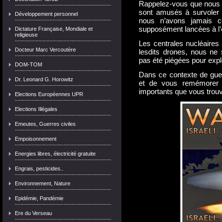
Rappelez-vous que nous 
sont amusés à survoler l
Développement personnel
nous n’avons jamais co
supposément lancées à l
Dictature Française, Mondiale et
religieuse
Les centrales nucléaires
Docteur Marc Vercoutère
lesdits drones, nous ne
pas été piégées pour exp
DOM-TOM
Dans ce contexte de guer
Dr. Leonard G. Horowitz
et de vous remémorer le
importants que vous trou
Elections Européennes UPR
Elections Illégales
Emeutes, Guerres civiles
Empoisonnement
Energies libres, électricité gratuite
Engrais, pesticides..
Environnement, Nature
Epidémie, Pandémie
Ere du Verseau