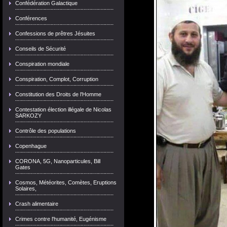
Confédération Galactique
Conférences
Confessions de prêtres Jésuites
Conseils de Sécurité
Conspiration mondiale
Conspiration, Complot, Corruption
Constitution des Droits de l'Homme
Contestation élection illégale de Nicolas
SARKOZY
Contrôle des populations
Copenhague
CORONA, 5G, Nanoparticules, Bill
Gates
Cosmos, Météorites, Comètes, Eruptions
Solaires,
Crash alimentaire
Crimes contre l'humanité, Eugénisme