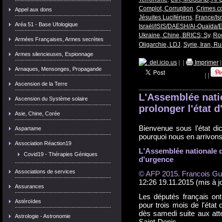
Complot, Corruption
,
Crimes c
Appel aux dons
Jésuites Lucifériens
,
France/Isr
Aréa 51 - Base Ufologique
Israël/ISIS/DAESH/Al-Quaïda/E
Ukraine, Chine, BRICS; Sy
,
Roc
Armées Françaises, Armes secrètes
Oligarchie, LDJ
,
Syrie, Iran, Ru
Armes silencieuses, Espionnage
del.icio.us
|
|
Imprimer
Arnaques, Mensonges, Propagande
|
|
Ascension de la Terre
L'Assemblée nati
Ascension du Système solaire
prolonger l'état 
Asie, Chine, Corée
Bienvenue sous l'état dict
Aspartame
pourquoi nous en arrivons 
Association Réaction19
L'Assemblée nationale d
Covid19 - Thérapies Géniques
d'urgence
Associations de services
© AFP 2015. Francois Gui
12:26 19.11.2015
(mis à j
Assurances
Les députés français ont
Astéroïdes
pour trois mois de l'éta
dès samedi suite aux att
Astrologie - Astronomie
Saint-Denis.