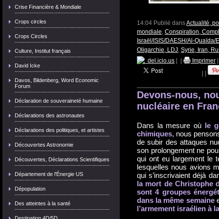
Crise Financière & Mondiale
Crops circles
14:04 Publié dans
Actualité, p
mondiale
,
Conspiration, Compl
Crops Circles
Israël/ISIS/DAESH/Al-Quaïda/E
Oligarchie, LDJ
,
Syrie, Iran, Ru
Culture, Institut français
del.icio.us
|
|
Imprimer
David Icke
|
|
Davos, Bildenberg, Word Economic
Forum
Devons-nous, nou
Déclaration de souveraineté humaine
nucléaire en Fran
Déclarations des astronautes
Dans la mesure où
l
e g
Déclarations des politiques, et artistes
chimiques
, nous pensons
de subir des attaques nuc
Découvertes Astronomie
son prolongement ne pourr
qui ont eu largement le 
Découvertes, Déclarations Scientifiques
lesquelles nous avions m
Département de l'Énergie US
qui s’inscrivaient déjà da
la mort de Christophe 
Dépopulation
sont 4 groupes énergét
dans la même semaine
Des atteintes à la santé
l’armement israélien à la
Destination 4D/5D