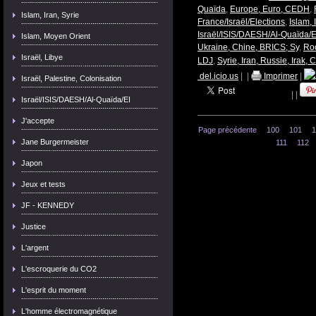
Quaïda
,
Europe, Euro, CEDH
,
Islam, Iran, Syrie
France/Israël/Elections
,
Islam, 
Israël/ISIS/DAESH/Al-Quaïda/E
Islam, Moyen Orient
Ukraine, Chine, BRICS; Sy
,
Roc
Israël, Libye
LDJ
,
Syrie, Iran, Russie, Irak, 
del.icio.us
|
|
Imprimer
|
Israël, Palestine, Colonisation
|
|
Israël/ISIS/DAESH/Al-Quaïda/EI
J'accepte
Page précédente
100
101
1
Jane Burgermeister
111
112
Japon
Jeux et tests
JF - KENNEDY
Justice
L'argent
L'escroquerie du CO2
L'esprit du moment
L'homme électromagnétique