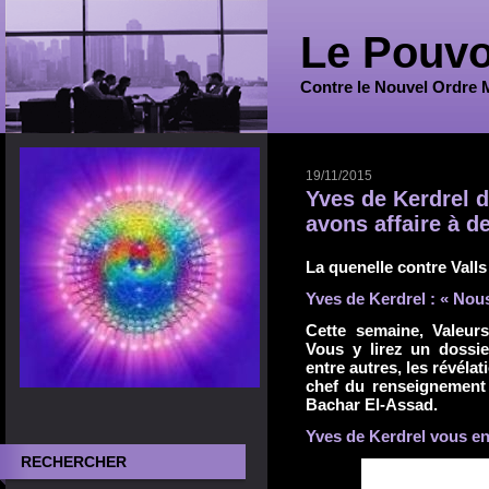
Le Pouvo
Contre le Nouvel Ordre 
19/11/2015
Yves de Kerdrel d
avons affaire à d
La quenelle contre Valls
Yves de Kerdrel : « Nous
Cette semaine, Valeurs
Vous y lirez un dossi
entre autres, les révéla
chef du renseignement 
Bachar El-Assad.
Yves de Kerdrel vous en
RECHERCHER