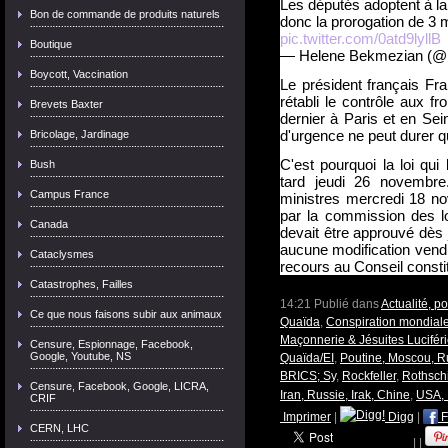
Les députés adoptent à la 
Bon de commande de produits naturels
donc la prorogation de 3 m
pic.twitter.com/0atd9lyllB
Boutique
— Helene Bekmezian (
Boycott, Vaccination
Le président français Fra
rétabli le contrôle aux f
Brevets Baxter
dernier à Paris et en Sei
d'urgence ne peut durer q
Bricolage, Jardinage
C'est pourquoi la loi qui
Bush
tard jeudi 26 novembre
Campus France
ministres mercredi 18 no
par la commission des loi
Canada
devait être approuvé dès 
aucune modification vendr
Cataclysmes
recours au Conseil constit
Catastrophes, Failles
14:21 Publié dans
Actualité, p
Ce que nous faisons subir aux animaux
Quaïda
,
Conspiration mondial
Maçonnerie & Jésuites Lucifér
Censure, Espionnage, Facebook,
Google, Youtube, NS
Quaïda/EI
,
Poutine, Moscou, R
BRICS; Sy
,
Rockfeller
,
Rothschi
Censure, Facebook, Google, LICRA,
Iran, Russie, Irak, Chine
,
USA, 
CRIF
Imprimer
|
Digg
|
F
CERN, LHC
|
|