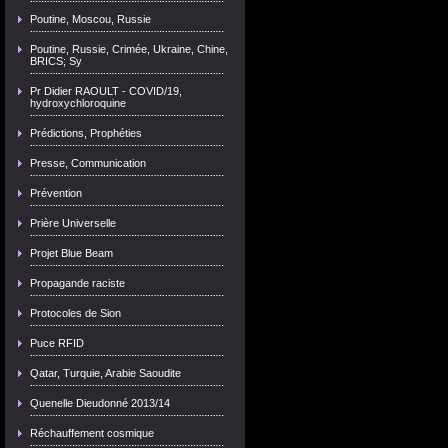
Poutine, Moscou, Russie
Poutine, Russie, Crimée, Ukraine, Chine,
BRICS; Sy
Pr Didier RAOULT - COVID/19,
hydroxychloroquine
Prédictions, Prophéties
Presse, Communication
Prévention
Prière Universelle
Projet Blue Beam
Propagande raciste
Protocoles de Sion
Puce RFID
Qatar, Turquie, Arabie Saoudite
Quenelle Dieudonné 2013/14
Réchauffement cosmique