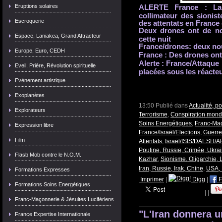
Eruptions solaires
ALERTE France : La c
collimateur des sionis
Escroquerie
des attentats en France 
Deux drones ont de no
Espace, Laniakea, Grand Attracteur
cette nuit
France/drones: deux nou
Europe, Euro, CEDH
France : Des drones ont 
Alerte : France/Attaque 
Eveil, Prière, Révolution spirituelle
placées sous les réacte
Evènement artistique
Exoplanètes
13:50 Publié dans
Actualité, p
Explorateurs
Terrorisme
,
Conspiration mond
Soins Energétiques
,
Franc-Maç
Expression libre
France/Israël/Elections
,
Guerre
Film
Attentats
,
Israël/ISIS/DAESH/Al
Poutine, Russie, Crimée, Ukra
Flasb Mob contre le N.O.M.
Kazhar
,
Sionisme, Oligarchie,
Iran, Russie, Irak, Chine
,
USA, 
Formations Expresses
Imprimer
|
Digg
|
F
Formations Soins Energétiques
|
|
Franc-Maçonnerie & Jésuites Lucifériens
"L'Iran donnera 
France Expertise Internationale