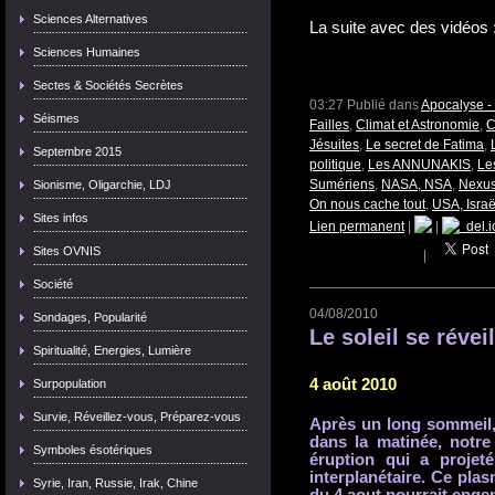
Sciences Alternatives
La suite avec des vidéos 
Sciences Humaines
Sectes & Sociétés Secrètes
03:27 Publié dans
Apocalyse -
Séismes
Failles
,
Climat et Astronomie
,
C
Jésuites
,
Le secret de Fatima
,
Septembre 2015
politique
,
Les ANNUNAKIS
,
Les
Sumériens
,
NASA, NSA
,
Nexus
Sionisme, Oligarchie, LDJ
On nous cache tout
,
USA, Israë
Sites infos
Lien permanent
|
|
del.i
Sites OVNIS
|
Société
04/08/2010
Sondages, Popularité
Le soleil se réveil
Spiritualité, Energies, Lumière
4 août 2010
Surpopulation
Survie, Réveillez-vous, Préparez-vous
Après un long sommeil, 
dans la matinée, notre
Symboles ésotériques
éruption qui a projet
interplanétaire. Ce plas
Syrie, Iran, Russie, Irak, Chine
du 4 aout pourrait enge