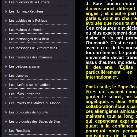
Les guerriers de la Lumière
J: Sans aucun dout
dimensionnel différent
Les Illuminati-Reptiliens
anges ; et d'autre part
parlais, sont en chair
Les Lobbies et la Politique
évolués que nous tant s
Ces créatures ont décla
Les Maîtres du Monde
ou plus exactement dans
divine et ils ont pro
Les mensonges de la Bible
l'humanité. C'est ce qui
avec eux et de les cons
Les Messages d'Extraterrestres
foi chrétienne. Le pont
universelle devait tr
Les messages des channels
issus d'autres mondes.
Les pétitions à signer
fil des ans, l'Églis
particulièrement e
Les planètes
internationale*.
Les planètes se réchauffent
Par la suite, le Pape Je
êtres qui avaient épou
Les Pôles Terrestres
garder le secret, ne f
angéliques ».
Jean XXI
Les Projets des Maîtres du Monde
collaboration établis pa
ces aliénigènes amicaux
Les protocoles de Toronto
maintenu tout au long 
qui, cependant, exprim
Les protocoles des Sages de Sion
quant à la confiance q
pourquoi nous penson
Les Reptiliens
motivations de la c