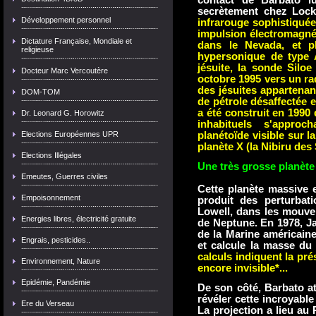
contact de Barbato l
secrètement chez Loc
Développement personnel
infrarouge sophistiqué
impulsion électromagnét
Dictature Française, Mondiale et
dans le Nevada, et pl
religieuse
hypersonique de type 
jésuite,
la sonde Siloe
Docteur Marc Vercoutère
octobre 1995 vers un ra
des jésuites appartenant
DOM-TOM
de pétrole désaffectée e
a été construit en 1990 
Dr. Leonard G. Horowitz
inhabituels s'approc
Elections Européennes UPR
planétoïde visible sur la
planète X (la Nibiru des
Elections Illégales
Une très grosse planète
Emeutes, Guerres civiles
Cette planète massive 
Empoisonnement
produit des perturbat
Lowell, dans les mouve
Energies libres, électricité gratuite
de Neptune. En 1978, Ja
de la Marine américaine
Engrais, pesticides..
et calcule la masse du
cal
culs indiquent la pr
Environnement, Nature
encore invisible*...
Epidémie, Pandémie
De son côté, Barbato at
révéler cette incroyable
Ere du Verseau
La projection a lieu au 