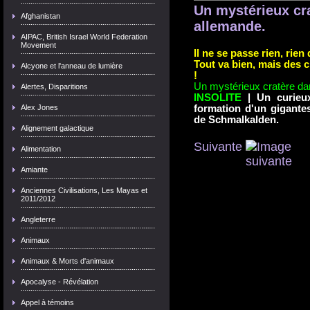
Un mystérieux cra
Afghanistan
allemande.
AIPAC, British Israel World Federation
Movement
Il ne se passe rien, rien
Tout va bien, mais des 
Alcyone et l'anneau de lumière
!
Un mystérieux cratère dan
Alertes, Disparitions
INSOLITE
|
Un curieu
Alex Jones
formation d'un gigantes
de Schmalkalden.
Alignement galactique
Suivante
Alimentation
Amiante
Anciennes Civilisations, Les Mayas et
2011/2012
Angleterre
Animaux
Animaux & Morts d'animaux
Apocalyse - Révélation
Appel à témoins