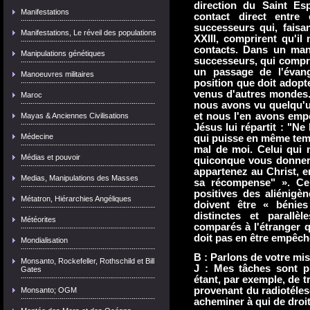
direction du Saint Esp
Manifestations
contact direct entre
successeurs qui, faisa
Manifestations, Le réveil des populations
XXIII, comprirent qu'il 
contacts. Dans un man
Manipulations génétiques
successeurs, qui compren
un passage de l'évang
Manoeuvres militaires
position que doit adopte
venus d'autres mondes. M
Maroc
nous avons vu quelqu'u
et nous l'en avons empê
Mayas & Anciennes Civilisations
Jésus lui répartit : "Ne
Médecine
qui puisse en même temp
mal de moi. Celui qui 
Médias et pouvoir
quiconque vous donnera
appartenez au Christ, en
Medias, Manipulations des Masses
sa récompense" ». Cel
positives des aliénigè
Métatron, Hiérarchies Angéliques
doivent être « bénie
distinctes et parallè
Météorites
comparés à l'étranger 
doit pas en être empêch
Mondialisation
B : Parlons de votre mis
Monsanto, Rockefeller, Rothschild et Bill
J : Mes tâches sont p
Gates
étant, par exemple, de t
provenant du radiotéles
Monsanto; OGM
acheminer à qui de droit