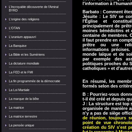
l'information à l'humanit
L'incroyable découverte de l'Amiral
BYRD
Barbato : Comment ête
Jésuite : Le SIV se co
L'origine des religions
l'Église et constit
principalement de prêtre
L'OTAN
moines bénédictins et 
centaine de membres. On
L'uranium appauvri
il faut prendre en compt
prêtre ou une relig
La Banquise
informations précises
monde laïque et de soixa
La Bible et les Sumériens
par exemple des ass
politiques proches du 
La dictature mondiale
catholiques » et d'autre
La FED et le FMI
En résumé, les membre
La fin programmée de la démocratie
formés selon des critère
La Loi Martiale
B : Pourriez-vous donner
t-il été créé et depuis q
La marque de la bête
J : La structure est top 
La matrice
organisée de manière an
n'y a pas de siège offic
La matrice terrestre
de réunion, toujours s
point de vue chronolo
La pensée unique
création du SIV s'est p