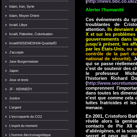
(
http://news.bbc.co.uk/2
Islam, Iran, Syrie
Alerter l'humanité
Islam, Moyen Orient
Ces événements du syst
troublantes de Crist
Israël, Libye
attention.
Ils devraient 
X et sur les problèmes d
Israël, Palestine, Colonisation
gouvernements dans la 
Israël/ISIS/DAESH/Al-Quaïda/EI
jusqu'à présent, les aff
par les États-Unis,
ou u
J'accepte
contrôle de la part d
national de sécurité).
Je
Jane Burgermeister
qui se passe réellement
c'est de soutenir des c
Japon
le professeur Mich
l'historien Richard Do
Jeux et tests
(
http://www.secretumo
comprennent l'importan
JF - KENNEDY
dans toutes les dimensio
n'est que comme cela q
Justice
luttes fratricides et l
menace.
L'argent
En 2001, Cristoforo Barb
L'escroquerie du CO2
révèle alors la genès
contacts de Pie XII 
L'esprit du moment
d'aliénigènes, et la sci
L'homme électromagnétique
secret et ceux qui, c