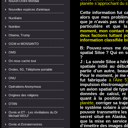
Nouvel Ordre Mondial
planète s'approchant du s
Nouvelles espèces d'animaux
Cette information fut c
alors que mes problèm
Nucléaire
que je n'avais pas été
particulière et que l
Nutrition
moment, mon contact me 
deux factions luttant p
Obama, Trump
information classifiée b
OGM et MONSANTO
B: Pouvez-vous me don
spatial Siloe ? Qui en 
OMS
?
On nous cache tout
J : La sonde Siloe a hé
spatiale initié au déb
Ondes, 5G, Téléphone portable
partie d'un autre, bea
Pour le moment, je me 
ONU
fut fabriquée
à l'Aire 
impulsion électromagnéti
Opérations Anonymous
un avion spatial de type
données de calcul, ni d
Origines des religions
quant à la position de
planète,
corriger sa traj
OTAN
le système solaire à u
pouvoir transmettre les
Ovnis et ET - Les révélations du Dr
Michaël WOLF
secret situé en Alaska
que la mise en service
Ovnis et Extraterrestres
d'émettre des images dè