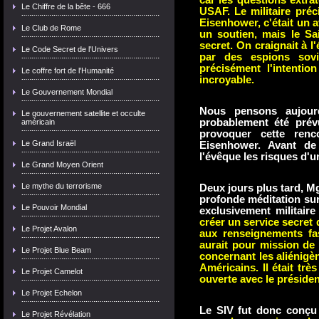
car les questions extrat
Le Chiffre de la bête - 666
USAF. Le militaire préc
Eisenhower, c'était un av
Le Club de Rome
un soutien, mais le Sa
secret. On craignait à l'
Le Code Secret de l'Univers
par des espions sovié
précisément l'intenti
Le coffre fort de l'Humanité
incroyable.
Le Gouvernement Mondial
Nous pensons aujour
Le gouvernement satellite et occulte
probablement été prévu
américain
provoquer cette renc
Le Grand Israël
Eisenhower. Avant de
l'évêque les risques d'
Le Grand Moyen Orient
Le mythe du terrorisme
Deux jours plus tard, Mg
profonde méditation sur 
Le Pouvoir Mondial
exclusivement militaire
créer un service secret
Le Projet Avalon
aux renseignements fas
aurait pour mission de 
Le Projet Blue Beam
concernant les aliénigèn
Américains. Il était tr
Le Projet Camelot
ouverte avec le préside
Le Projet Echelon
Le SIV fut donc conçu 
Le Projet Révélation