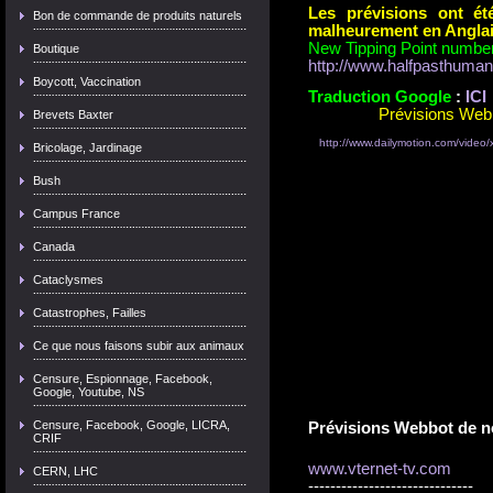
Les prévisions ont ét
Bon de commande de produits naturels
malheurement en A
nglai
New Tipping Point numbers
Boutique
http://www.halfpasthuma
Boycott, Vaccination
Traduction Google
:
ICI
Prévisions Web
Brevets Baxter
http://www.dailymotion.com/vide
Bricolage, Jardinage
Bush
Campus France
Canada
Cataclysmes
Catastrophes, Failles
Ce que nous faisons subir aux animaux
Censure, Espionnage, Facebook,
Google, Youtube, NS
Censure, Facebook, Google, LICRA,
Prévisions Webbot de n
CRIF
www.vternet-tv.com
CERN, LHC
------------------------------