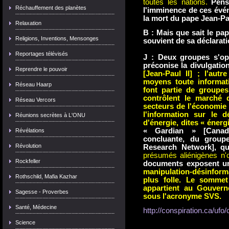
toutes les nations.
Pens
Réchauffement des planètes
l'imminence de ces évén
la mort du pape Jean-Pau
Relaxation
B : Mais que sait le pap
Religions, Inventions, Mensonges
souvient de sa déclarat
Reportages télévisés
J : Deux groupes s'op
préconise la divulgatio
Reprendre le pouvoir
[Jean-Paul II] ; l'aut
moyens toute informat
Réseau Haarp
font partie de groupes
contrôlent le marché 
Réseau Vercors
secteurs de l'économie i
l'information sur le 
Réunions secrètes à L'ONU
d'énergie, dites « énergi
« Gardian » [Canada
Révélations
concluante, du grou
Révolution
Research Network], qui
présumés aliénigènes n'
Rockfeller
documents exposent un
manipulation-désinform
Rothschild, Mafia Kazhar
plus folle. Le sommet
appartient au Gouvern
Sagesse - Proverbes
sous l'acronyme SVS.
Santé, Médecine
http://conspiration.ca/uf
Science