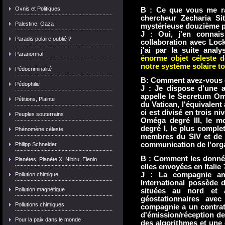
Ovnis et Politiques
B : Ce que vous me ra
chercheur Zecharia Si
Palestine, Gaza
mystérieuse douzième p
J : Oui, j'en connais
Paradis polaire oublié ?
collaboration avec Loc
j'ai par la suite anal
Paranormal
énorme objet céleste d
notre système solaire to
Pédocriminalité
B: Comment avez-vous o
Pédophilie
J : Je dispose d'une a
appelle le Secretum Om
Pétitions, Plainte
du Vatican, l'équivalent
ci est divisé en trois n
Peuples souterrains
Oméga degré III, le m
degré I, le plus complet
Phénomène céleste
membres du SIV et de l
communication de l'orga
Philipp Schneider
B : Comment les données
Planètes, Planète X, Nibiru, Elenin
elles envoyées en Italie 
J : La compagnie amé
Pollution chimique
International possède 
Pollution magnétique
situées au nord et a
géostationnaires avec
Pollutions chimiques
compagnie a un contrat 
d'émission/réception de 
Pour la paix dans le monde
des algorithmes et une 