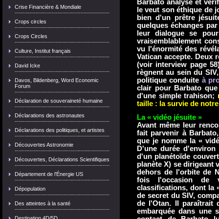
Barbato analyse et véri
Crise Financière & Mondiale
le veut son éthique de jo
bien d'un prêtre jésui
Crops circles
quelques échanges par m
leur dialogue se pour
Crops Circles
vraisemblablement cons
vu l'énormité des révéla
Culture, Institut français
Vatican accepte. Deux 
(voir interview page 5
David Icke
règnent au sein du SIV
politique conduite
à pr
Davos, Bildenberg, Word Economic
Forum
clair pour Barbato que
d'une simple trahison;
Déclaration de souveraineté humaine
taille : la survie de notre
Déclarations des astronautes
La « vidéo jésuite »
Avant même leur rencon
Déclarations des politiques, et artistes
fait parvenir à Barbat
que je nomme la « vidéo 
Découvertes Astronomie
D'une durée d'environ 
d'un planétoïde couver
Découvertes, Déclarations Scientifiques
planète X) se dirigeant 
dehors de l'orbite de 
Département de l'Énergie US
fois l'occasion de 
classifications, dont l
Dépopulation
de secret du SIV, comp
de l'Otan. Il paraîtrai
Des atteintes à la santé
embarquée dans une so
Destination 4D/5D