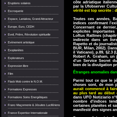
côte adriatique italie
Eruptions solaires
par la Ufobserver Cultur
vérité est top secrète : d
Escroquerie
Toutes ces années, Ba
Espace, Laniakea, Grand Attracteur
indices confirmant l'ex
Europe, Euro, CEDH
Concernant ce dernier,
explicites importante
Eveil, Prière, Révolution spirituelle
Loftus Ratlines (chapit
indirecte dans un livr
Evènement artistique
Rapetto et du journalist
BUR, Milan, 2002). Dans 
Exoplanètes
il Vaticano), p.89, §2.3 
Robert A. Graham, un jés
Explorateurs
d'un Service Secret du
bien de la divulgation p
Expression libre
Étranges anomalies dans
Film
Parmi tout ce que le j
Flasb Mob contre le N.O.M.
choses sont, de mon p
aurait commencé à faire
Formations Expresses
au plus tard au début 
dans UFO Notiziario n°62
Formations Soins Energétiques
nombre d'indices tend
Franc-Maçonnerie & Jésuites Lucifériens
certaines planètes et sa
manifesté des signes a
France Expertise Internationale