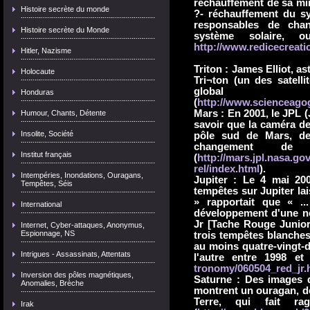
réchauffement de sa mi
Histoire secrète du monde
?- réchauffement du sy
responsables de cha
Histoire secrète du Monde
système solaire, 
http://www.redicecreati
Hitler, Nazisme
Triton : James Elliot, a
Holocaute
Tri¬ton (un des satell
glo
Honduras
(
http://www.scienceago
Mars : En 2001, le JPL (
Humour, Chants, Détente
savoir que la caméra de
Insolite, Société
pôle sud de Mars, de
changement de 
Institut français
(
http://mars.jpl.nasa.
rel/index.html
).
Intempéries, Inondations, Ouragans,
Jupiter : Le 4 mai 200
Tempêtes, Séis
tempêtes sur Jupiter l
» rapportait que « ..
International
développement d'une no
Jr [Tache Rouge Junior]
Internet, Cyber-attaques, Anonymus,
Espionnage, NS
trois tempêtes blanches
au moins quatre-vingt-d
Intrigues - Assassinats, Attentats
l'autre entre 1998 et
tronomy/060504_red_jr.
Inversion des pôles magnétiques,
Saturne : Des images 
Anomalies, Brèche
montrent un ouragan, don
Terre, qui fait r
Irak