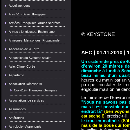
Appel aux dons
Aréa 51 - Base Ufologique
Armées Françaises, Armes secrètes
Armes silencieuses, Espionnage
© KEYSTONE
Arnaques, Mensonges, Propagande
Ascension de la Terre
AEC | 01.11.2010 | 
Ascension du Système solaire
Un cratère de près de 40
d'environ 20 mètres de
Asie, Chine, Corée
dimanche à lundi à Sch
beau milieu d'un quarti
Aspartame
heures du matin par un vo
Association Réaction19
pu que constater le trou 
engloutie mais on ne dén
Covid19 - Thérapies Géniques
Le ministre de l'Environn
Associations de services
"Nous ne savons pas en
mais il est possible que
Assurances
endroit là"
(ben voyons 
est sèche !)
précise-t-il.
Astéroïdes
le trou en matinée.
(S'il
mais de la boue qui to
Astrologie - Astronomie