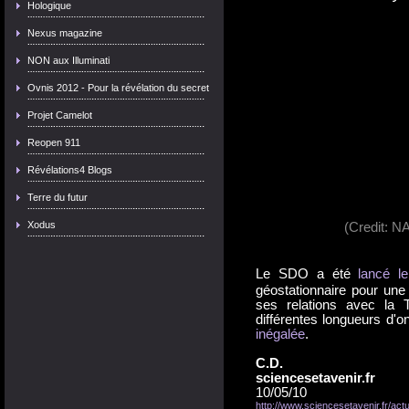
Hologique
Nexus magazine
NON aux Illuminati
Ovnis 2012 - Pour la révélation du secret
Projet Camelot
Reopen 911
Révélations4 Blogs
Terre du futur
Xodus
(Credit: 
Le SDO a été
lancé l
géostationnaire pour une 
ses relations avec la T
différentes longueurs d'o
inégalée
.
C.D.
sciencesetavenir.fr
10/05/10
http://www.sciencesetavenir.fr/act