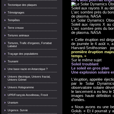
Tectonique des plaques
Témoignages
Le Solar Dynamics Obse
Tempêtes
Soleil aux rayons X au 
Terre creuse
L'arc sombre près du bord
de plasma. NASA
Tortures animaux
« Cette éruption est dirig
Tortures, Trafic d'organes, Fortabat
de journée le 4 août », 
Labatut
Harvard-Smithsonian p
première éruption majeur
Traçage des populations
temps. »
Sur le même sujet
Tsunami
Soleil troublant
Le soleil en gros plan
Une base nazie en Antarctique ?
Une explosion solaire en
Univers électrique, Univers fractal,
L'éruption, appelée éject
Univers Gémel
par le Solar Dynami
observatoire solaire déve
Univers Hologramme
le lancement a eu lieu le 
UPR/François Asselineau, Frexit
images haute définition
d’ondes.
Uranium
« Nous avons eu une bell
Urgence. Survie
Golub. « Et il pourrait y 