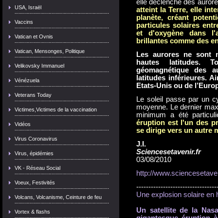
elle déclenche des auror
USA, Israël
atteint la Terre, elle i
planète, créant poten
Vaccins
particules solaires ent
et d'oxygène dans l'
Vatican et Ovnis
brillantes comme des e
Vatican, Mensonges, Politique
Les aurores ne sont 
hautes latitudes. 
Velikovsky Immanuel
géomagnétique des au
latitudes inférieures. A
Vénézuela
Etats-Unis ou de l’Eur
Veterans Today
Le soleil passe par un cy
moyenne. Le dernier maxi
Victimes,Victimes de la vaccination
minimum a été particul
éruption est l'un des pr
Vidéos
se dirige vers un autre
Virus Coronavirus
J.I.
Sciencesetavenir.fr
Virus, épidémies
03/08/2010
VK - Réseau Social
http://www.sciencesetaven
Voeux, Festivités
---------------------------------
Une explosion solaire en h
Volcans, Volcanisme, Ceinture de feu
Un satellite de la Nas
Vortex & flashs
gigantesque éruption à