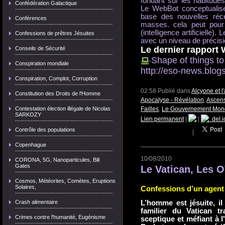
fondant sur les habitudes
Confédération Galactique
Le WebBot conceptualis
base des nouvelles réc
Conférences
masses. cela peut pour 
(intelligence artificielle
Confessions de prêtres Jésuites
avec un niveau de précisi
Le dernier rapport 
Conseils de Sécurité
Shape of things t
Conspiration mondiale
http://eso-news.blog
Conspiration, Complot, Corruption
02:58 Publié dans
Alcyone et 
Constitution des Droits de l'Homme
Apocalyse - Révélation
,
Ascens
Contestation élection illégale de Nicolas
Failles
,
Le Gouvernement Mon
SARKOZY
Lien permanent
|
|
del.i
Contrôle des populations
|
Copenhague
10/08/2010
CORONA, 5G, Nanoparticules, Bill
Gates
Le Vatican, Les O
Cosmos, Météorites, Comètes, Eruptions
Solaires,
Confessions d’un agent 
Crash alimentaire
L’homme est jésuite, i
familier du Vatican tr
Crimes contre l'humanité, Eugénisme
sceptique et méfiant à l'