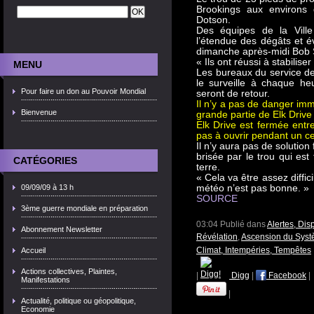
Brookings aux environs 
Dotson.
Des équipes de la Ville 
l’étendue des dégâts et év
dimanche après-midi Bob S
« Ils ont réussi à stabilise
MENU
Les bureaux du service de 
le surveille à chaque he
Pour faire un don au Pouvoir Mondial
seront de retour.
Il n’y a pas de danger imm
Bienvenue
grande partie de Elk Drive 
Elk Drive est fermée entr
pas à ouvrir pendant un ce
Il n’y aura pas de solution 
brisée par le trou qui es
CATÉGORIES
terre.
« Cela va être assez difficil
09/09/09 à 13 h
météo n’est pas bonne. »
SOURCE
3ème guerre mondiale en préparation
03:04 Publié dans
Alertes, Dis
Abonnement Newsletter
Révélation
,
Ascension du Syst
Climat, Intempéries, Tempêtes
Accueil
Actions collectives, Plaintes,
|
Digg
|
Facebook
|
Manifestations
|
Actualité, politique ou géopolitique,
Economie