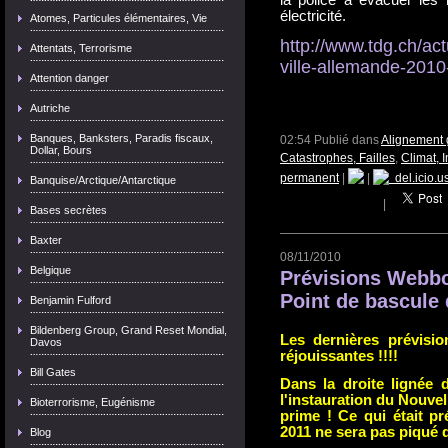
la police à évacuer les
électricité.
Atomes, Particules élémentaires, Vie
http://www.tdg.ch/ac
Attentats, Terrorisme
ville-allemande-2010
Attention danger
Autriche
Banques, Banksters, Paradis fiscaux,
02:54 Publié dans
Alignement 
Dollar, Bours
Catastrophes, Failles
,
Climat, 
permanent
|
|
del.icio.u
Banquise/Arctique/Antarctique
|
Bases secrètes
Baxter
08/11/2010
Belgique
Prévisions Webbo
Point de bascule 
Benjamin Fulford
Bildenberg Group, Grand Reset Mondial,
Les dernières prévisi
Davos
réjouissantes !!!!
Bill Gates
Dans la droite lignée d
l'instauration du Nouve
Bioterrorisme, Eugénisme
prime ! Ce qui était p
2011 ne sera pas piqué 
Blog