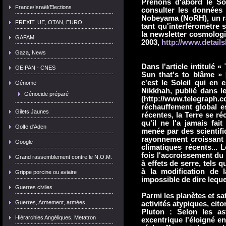
Prenons d'abord le Sol
France/Israël/Elections
consulter les données 
Nobeyama (NoRH), un ra
FREXIT, UE, OTAN, EURO
tant qu'interféromètre s
la newsletter cosmolog
GAFAM
2003,
http://www.details
Gaza, News
Dans l'article intitulé 
GEIPAN - CNES
Sun that's to blâme » 
c'est le Soleil qui en 
Génome
Nikkhah, publié dans le
Génocide préparé
(http://www.telegra
réchauffement global e
Gilets Jaunes
récentes, la Terre se réc
qu'il ne l'a jamais fai
Golfe d'Aden
menée par des scientifi
rayonnement croissant 
Google
climatiques récents... 
fois l'accroissement du
Grand rassemblement contre le N.O.M.
à effets de serre, tels 
à la modification de l
Grippe porcine ou aviaire
impossible de dire lequ
Guerres civiles
Parmi les planètes et sa
Guerres, Armement, armées,
activités atypiques, cito
Pluton : Selon les as
Hiérarchies Angéliques, Metatron
excentrique l'éloigné e