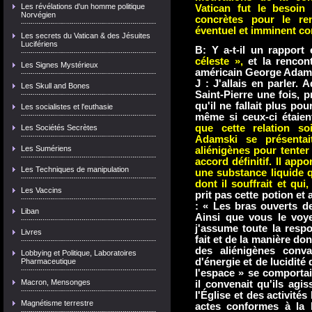
Les révélations d'un homme politique
Vatican fut le besoin
Norvégien
concrètes pour le re
éventuel et imminent co
Les secrets du Vatican & des Jésuites
Lucifériens
B: Y a-t-il un rapport 
céleste »,
e
t la rencon
Les Signes Mystérieux
américain George Adams
J : J'allais en parler. 
Les Skull and Bones
Saint-Pierre une fois, 
qu'il ne fallait plus po
Les socialistes et l'euthasie
même si ceux-ci étaien
que cette relation so
Les Sociétés Secrètes
Adamski se présenta
Les Sumériens
aliénigènes pour tenter
accord définitif. Il app
Les Techniques de manipulation
une substance liquide qu
dont il souffrait et qui,
Les Vaccins
prit pas cette potion et 
: « Les bras ouverts de
Liban
Ainsi que vous le voye
j'assume toute la respon
Livres
fait et de la manière dont
des aliénigènes conv
Lobbying et Politique, Laboratoires
d'énergie et de lucidité 
Pharmaceutique
l'espace » se comportai
Macron, Mensonges
il convenait qu'ils ag
l'Église et des activité
Magnétisme terrestre
actes conformes à la l