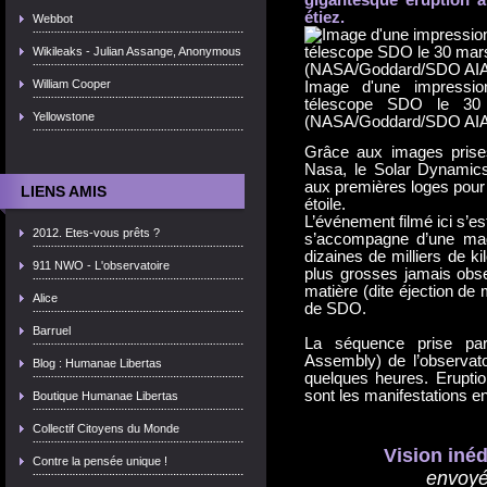
étiez.
Webbot
Wikileaks - Julian Assange, Anonymous
William Cooper
Image d'une impressio
télescope SDO le 30 
Yellowstone
(NASA/Goddard/SDO AIA
Grâce aux images prises 
Nasa, le Solar Dynamic
aux premières loges pour 
LIENS AMIS
étoile.
L’événement filmé ici s’est
2012. Etes-vous prêts ?
s’accompagne d’une magn
dizaines de milliers de k
911 NWO - L'observatoire
plus grosses jamais obse
matière (dite éjection de
Alice
de SDO.
Barruel
La séquence prise par
Assembly) de l’observatoi
Blog : Humanae Libertas
quelques heures. Eruptio
sont les manifestations e
Boutique Humanae Libertas
Collectif Citoyens du Monde
Vision inéd
Contre la pensée unique !
envoyé