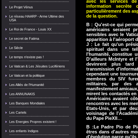
avec les services de
information secrète c
Le Projet Vénus
particulièrement des as
de la question.
Le réseau HAARP - Arme Ultime des
USA
B : Qu'est-ce qui permet
américains seraient p
Le Roi de France - Louis XX
sensibles avec le Vatic
Le secret de Fatima
apparition à l'aéroport 
J : Le fait qu'un prés
Le Siècle
spirituel dans une tel
l'humanité, constitue 
Le temps n'existe pas !
D'ailleurs Mclntyre et
devinrent plus tard
Le Vatican & Les Jésuites Lucifériens
transmission d'informati
cependant une tournure
Le Vatican et la politique
membres du SIV furent
militaires, par des
Les Alliés de l'Humanité
manifestement amicaux,
mirent les contactés en 
Les ANNUNAKIS
Américains avaient côt
rencontres avec les me
Les Banques Mondiales
Etats-Unis, et par deu
Les Cartels
voisinage de l'Académi
du Pape PieXII…
Les Energies Propres existent !
B :Le Padre Pio de Pie
Les enfants Indigos
êtres dans d'autres mon
d'évolution parce qu'ils 