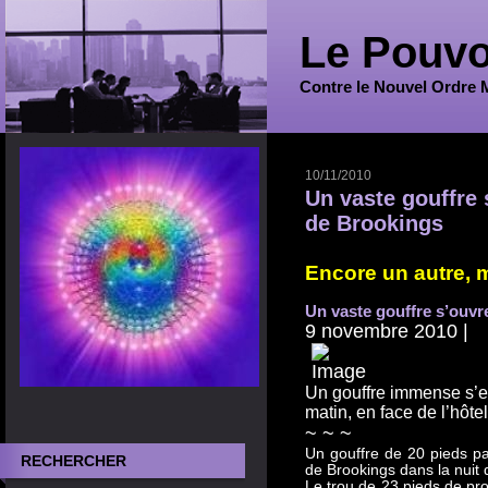
Le Pouvo
Contre le Nouvel Ordre 
10/11/2010
Un vaste gouffre 
de Brookings
Encore un autre, m
Un vaste gouffre s’ouvre
9 novembre 2010 |
Un gouffre immense s’e
matin, en face de l’hôte
~ ~ ~
Un gouffre de 20 pieds par
RECHERCHER
de Brookings dans la nuit
Le trou de 23 pieds de pr