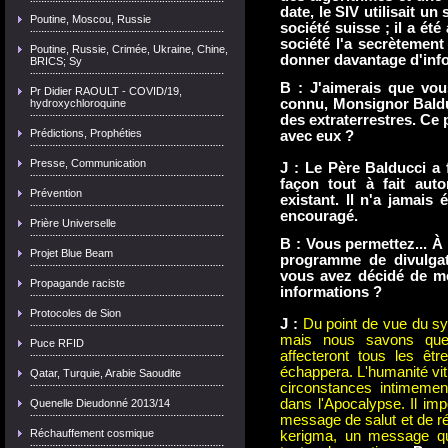
date, le SIV utilisait u
Poutine, Moscou, Russie
société suisse ; il a é
société l'a secrètement
Poutine, Russie, Crimée, Ukraine, Chine,
donner davantage d'info
BRICS; Sy
B : J'aimerais que vou
Pr Didier RAOULT - COVID/19,
connu, Monsignor Baldu
hydroxychloroquine
des extraterrestres. Ce p
Prédictions, Prophéties
avec eux ?
Presse, Communication
J : Le Père Balducci a
façon tout à fait au
Prévention
existant. Il n'a jamais 
encouragé.
Prière Universelle
B : Vous permettez... À 
Projet Blue Beam
programme de divulgat
vous avez décidé de m
Propagande raciste
informations ?
Protocoles de Sion
J :
Du point de vue du s
mais nous savons que
Puce RFID
affecteront tous les êtr
échappera. L'humanité vit 
Qatar, Turquie, Arabie Saoudite
circonstances intimeme
dans l'Apocalypse. Il imp
Quenelle Dieudonné 2013/14
message de salut et de ré
Réchauffement cosmique
kerigma, un message qu