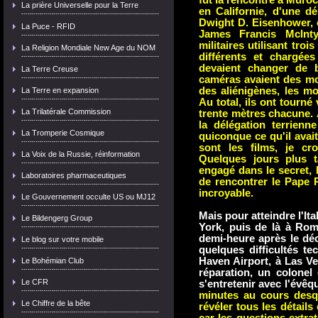
fut la rencontre à Muroc
La prière Universelle pour la Terre
en Californie, d'une dé
Dwight D. Eisenhower, 
La Puce - RFID
James Francis Mclnty
militaires utilisant tr
La Religion Mondiale New Age du NOM
différents et chargées
devaient changer de b
La Terre Creuse
caméras avaient des mo
des aliénigènes, les mo
La Terre en expansion
Au total, ils ont tourné
La Trilatérale Commission
trente mètres chacune. 
la délégation terrienn
La Tromperie Cosmique
quiconque ce qu'il ava
sont les films, je cr
La Voix de la Russie, réinformation
Quelques jours plus t
engagé dans le secret, M
Laboratoires pharmaceutiques
de rencontrer le Pape P
incroyable.
Le Gouvernement occulte US ou MJ12
Mais pour atteindre l'Ital
Le Bildengerg Group
York, puis de là à Rom
demi-heure après le déc
Le blog sur votre mobile
quelques difficultés tec
Haven Airport, à Las Ve
Le Bohémian Club
réparation, un colone
Le CFR
s'entretenir avec l'évêq
minutes au cours desqu
Le Chiffre de la bête
révéler tous les détails 