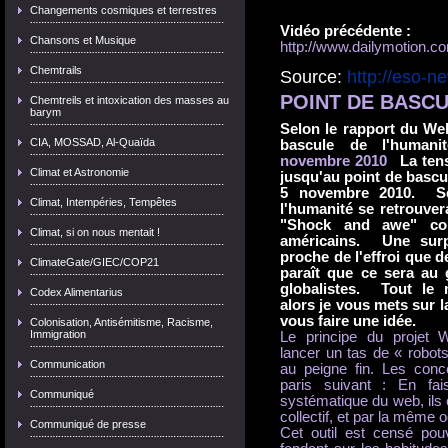
Changements cosmiques et terrestres
Vidéo précédente :
Chansons et Musique
http://www.dailymotion.c
Chemtrails
Source:
http://eso-
POINT DE BASC
Chemtreils et intoxication des masses au
barym
Selon le rapport du Web
CIA, MOSSAD, Al-Quaïda
bascule de l'humanit
novembre 2010
.
La ten
Climat et Astronomie
jusqu'au point de basc
5 novembre 2010. Se
Climat, Intempéries, Tempêtes
l'humanité se retrouver
"Shock and awe" co
Climat, si on nous mentait !
américains. Une surp
proche de l'effroi que d
ClimateGate/GIEC/COP21
paraît que ce sera au 
globalistes. Tout le
Codex Alimentarius
alors je vous mets sur l
vous faire une idée.
Colonisation, Antisémitisme, Racisme,
Immigration
Le principe du proje
lancer un tas de « robot
Communication
au peigne fin. Les conce
paris suivant : En fai
Communiqué
systématique du web, ils 
collectif, et par la même o
Communiqué de presse
Cet outil est censé pou