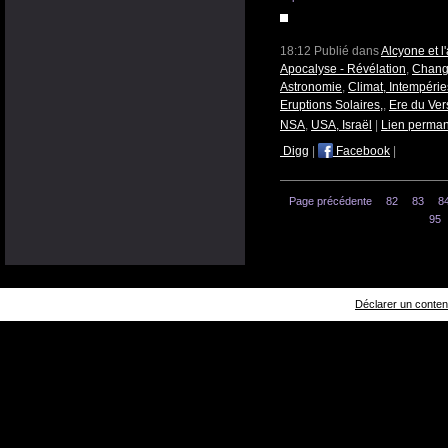
18:12 Publié dans
Alcyone et 
Apocalyse - Révélation
,
Change
Astronomie
,
Climat, Intempéri
Eruptions Solaires,
,
Ere du Ve
NSA
,
USA, Israël
|
Lien perma
Digg
|
Facebook
|
Page précédente
82
83
8
95
Déclarer un contenu 