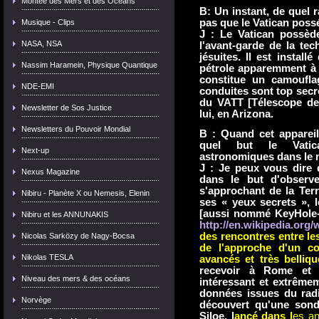
Montée des Mers et des Océans
B: Un instant, de quel 
pas que le Vatican possé
Musique - Clips
J : Le Vatican possède
NASA, NSA
l'avant-garde de la te
jésuites. Il est instal
Nassim Haramein, Physique Quantique
pétrole apparemment à 
constitue un camoufla
NDE-EMI
conduites sont top secrèt
du VATT [Télescope de 
Newsletter de Sos Justice
lui, en Arizona.
Newsletters du Pouvoir Mondial
B : Quand cet appareill
quel but le Vatican 
Next-up
astronomiques dans le
J : Je peux vous dire 
Nexus Magazine
dans le but d'observe
s'approchant de la Terr
Nibiru - Planète X ou Nemesis, Elenin
ses « yeux secrets », 
[aussi nommé KeyHole-1
Nibiru et les ANNUNAKIS
http://en.wikipedia.org/
des rencontres entre les
Nicolas Sarközy de Nagy-Bocsa
de l'approche d'un co
Nikolas TESLA
avancés et très belliqu
recevoir à Rome et an
Niveau des mers & des océans
intéressant et extrêmem
données issues du rad
Norvège
découvert qu'une sond
Siloe, l
ancé dans l
es an