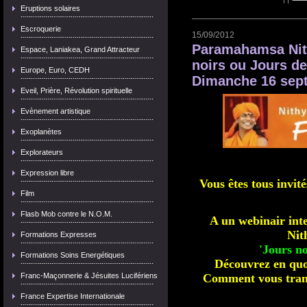
Eruptions solaires
Escroquerie
15/09/2012
Paramahamsa Nit
Espace, Laniakea, Grand Attracteur
noirs ou Jours de 
Europe, Euro, CEDH
Dimanche 16 sept
Eveil, Prière, Révolution spirituelle
Evènement artistique
Exoplanètes
Explorateurs
Expression libre
Vous êtes tous invité
Film
Flasb Mob contre le N.O.M.
A un webinair in
Nit
Formations Expresses
'
Jours no
Formations Soins Energétiques
Découvrez en quoi
Franc-Maçonnerie & Jésuites Lucifériens
Comment vous trans
France Expertise Internationale