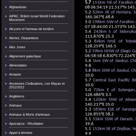
5.7
151km NE of Farallon d
Afghanistan
08 06:54:19 21.517°N 145
5.2
62km SE of Honiara, S
AIPAC, British Israel World Federation
160.367°E 48.6
Movement
5.0
198km NW of Farallon d
07 18:44:00 21.573°N 143
Alcyone et l'anneau de lumière
5.4
243km S of Sidoruku
113.870°E 25.3
Alertes, Disparitions
5.3
84km NNE of Tobelo
128.259°E 166.5
Alex Jones
5.2
59km NNW of Diego Garc
06:58:58 6.830°S 72.224°E
Alignement galactique
5.6
1km SW of Jiaokui, Ch
Alimentation
9.8
5.6
8km SSW of Jiaokui, Ch
Amiante
10.0
5.7
Central East Pacific Ri
Anciennes Civilisations, Les Mayas et
10.0
2011/2012
5.0
72km E of Sulangan, 
126.486°E 3.5
Angleterre
5.4
120km SSW of Abepur
140.217°E 35.0
Animaux
5.3
183km ESE of Sarangan
126.855°E 58.2
Animaux & Morts d'animaux
5.1
55km SSW of Gerash, 
Apocalyse - Révélation
39.6
5.1
152km SE of Zinjibar, 
Appel à témoins
9.9