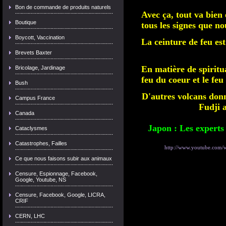
Bon de commande de produits naturels
Avec ça, tout va bien 
Boutique
tous les signes que n
Boycott, Vaccination
La ceinture de feu es
Brevets Baxter
En matière de spiritua
Bricolage, Jardinage
feu du coeur et le feu
Bush
D'autres volcans donn
Campus France
Fudji 
Canada
Japon : Les experts
Cataclysmes
Catastrophes, Failles
http://www.youtube.com
Ce que nous faisons subir aux animaux
Censure, Espionnage, Facebook,
Google, Youtube, NS
Censure, Facebook, Google, LICRA,
CRIF
CERN, LHC