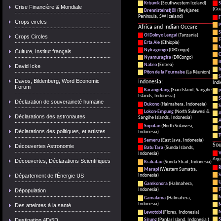
Krísuvík
(Southwestern Iceland)
S
Crise Financière & Mondiale
(Gu
Brennisteinsfjöll
(Reykjanes
Peninsula, SW Iceland)
F
Crops circles
P
Africa and Indian Ocean:
S
Ol Doinyo Lengai
(Tanzania)
Crops Circles
T
Erta Ale
(Ethiopia)
Nyiragongo
(DRCongo)
Culture, Institut français
C
Nyamuragira
(DRCongo)
R
Nabro
(Eritrea)
David Icke
I
Piton de la Fournaise
(La Réunion)
S
Davos, Bildenberg, Word Economic
Indonesia:
Indi
Forum
Karangetang
(Siau Island, Sangihe
P
Islands, Indonesia)
S
Déclaration de souveraineté humaine
Dukono
(Halmahera, Indonesia)
S
Lokon-Empung
(North Sulawesi &
Déclarations des astronautes
Sangihe Islands, Indonesia)
A
Soputan
(North Sulawesi,
P
Déclarations des politiques, et artistes
Indonesia)
T
Semeru
(East Java, Indonesia)
Sou
Découvertes Astronomie
Batu Tara
(Sunda Islands,
V
Indonesia)
Arge
Découvertes, Déclarations Scientifiques
Krakatau
(Sunda Strait, Indonesia)
R
Marapi
(Western Sumatra,
S
Département de l'Énergie US
Indonesia)
U
Gamkonora
(Halmahera,
Indonesia)
T
Dépopulation
N
Gamalama
(Halmahera,
Indonesia)
M
Des atteintes à la santé
N
Lewotobi
(Flores, Indonesia)
S
Destination 4D/5D
Sirung
(Pantar Island, Indonesia )