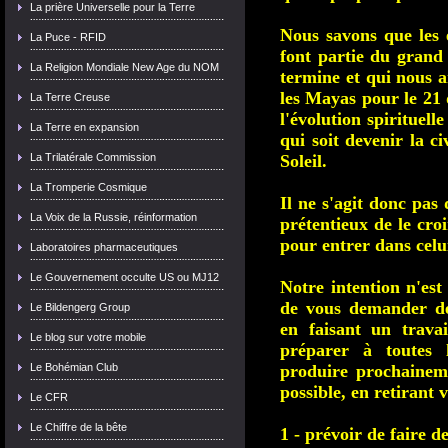
La prière Universelle pour la Terre
Nous savons que les
La Puce - RFID
font partie du grand
La Religion Mondiale New Age du NOM
termine et qui nous 
les Mayas pour le 21
La Terre Creuse
l'évolution spirituell
La Terre en expansion
qui soit devenir la c
La Trilatérale Commission
Soleil.
La Tromperie Cosmique
Il ne s'agit donc pas 
La Voix de la Russie, réinformation
prétentieux de le cro
pour entrer dans celu
Laboratoires pharmaceutiques
Le Gouvernement occulte US ou MJ12
Notre intention n'est
de vous demander de
Le Bildengerg Group
en faisant un trava
Le blog sur votre mobile
préparer à toutes l
Le Bohémian Club
produire prochaineme
possible, en retirant
Le CFR
Le Chiffre de la bête
1 - prévoir de faire d