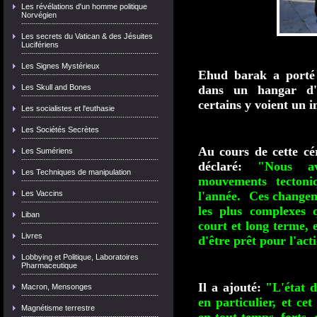
Les révélations d'un homme politique
Norvégien
Les secrets du Vatican & des Jésuites
Lucifériens
Les Signes Mystérieux
Ehud barak a porté 
Les Skull and Bones
dans un hangar d'
certains y voient un i
Les socialistes et l'euthasie
Les Sociétés Secrètes
Au cours de cette cé
Les Sumériens
déclaré:
"Nous av
Les Techniques de manipulation
mouvements tectoni
Les Vaccins
l'année. Ces changem
les plus complexes 
Liban
court et long terme, 
Livres
d'être prêt pour l'act
Lobbying et Politique, Laboratoires
Pharmaceutique
Il a ajouté:
"L'état d
Macron, Mensonges
en particulier, et cet
Magnétisme terrestre