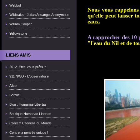
Webbot
Nous vous rappelons 
qu'elle peut laisser t
Wikileaks - Julian Assange, Anonymous
eaux.
William Cooper
Yellowstone
A rapprocher des 10 
"l'eau du Nil et de t
LIENS AMIS
2012. Etes-vous prêts ?
911 NWO - L'observatoire
Alice
Barruel
Blog : Humanae Libertas
Boutique Humanae Libertas
Collectif Citoyens du Monde
Contre la pensée unique !