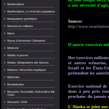
en tout temps, forts, 
Manifestations
a une nécessité d'agir
Manifestations, Le réveil des populations
Manipulations génétiques
Source:
http://www.israelnati
Manoeuvres militaires
Maroc
Mayas & Anciennes Civilisations
D'autres exercices mil
Médecine
Médias et pouvoir
Des exercices militair
et autres scénario
Medias, Manipulations des Masses
Israël et les États-U
Métatron, Hiérarchies Angéliques
prétendent les autorit
Météorites
Mondialisation
Exercice national de
dans à peu près tous
Monsanto, Rockefeller, Rothschild et Bill
Gates
prochain: du jamais 
Monsanto; OGM
L'Alaska se joint aux 