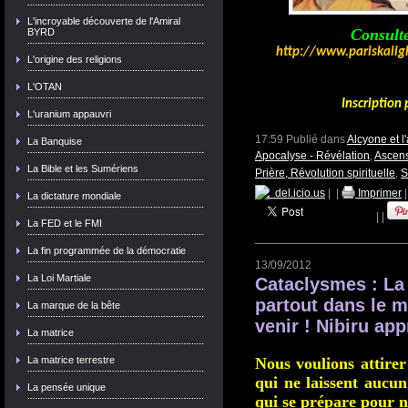
L'incroyable découverte de l'Amiral
Consulte
BYRD
http://www.pariskali
L'origine des religions
L'OTAN
Inscription 
L'uranium appauvri
17:59 Publié dans
Alcyone et 
La Banquise
Apocalyse - Révélation
,
Ascens
La Bible et les Sumériens
Prière, Révolution spirituelle
,
S
del.icio.us
|
|
Imprimer
La dictature mondiale
|
|
La FED et le FMI
La fin programmée de la démocratie
13/09/2012
La Loi Martiale
Cataclysmes : La 
partout dans le 
La marque de la bête
venir ! Nibiru ap
La matrice
La matrice terrestre
Nous voulions attirer
qui ne laissent aucun
La pensée unique
qui se prépare pour n