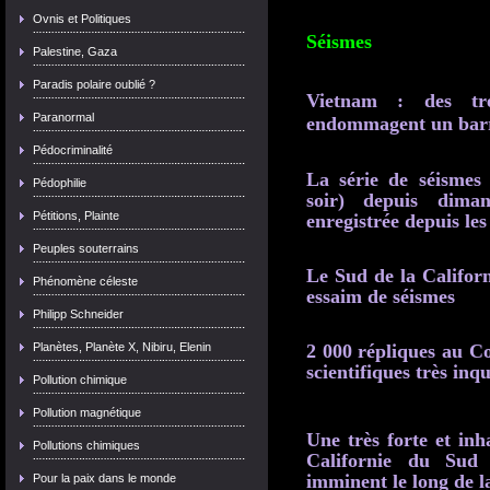
Ovnis et Politiques
Séismes
Palestine, Gaza
Paradis polaire oublié ?
Vietnam : des tre
Paranormal
endommagent un barr
Pédocriminalité
La série de séismes 
Pédophilie
soir) depuis dima
Pétitions, Plainte
enregistrée depuis le
Peuples souterrains
Le Sud de la Californ
Phénomène céleste
essaim de séismes
Philipp Schneider
Planètes, Planète X, Nibiru, Elenin
2 000 répliques au Co
scientifiques très inqu
Pollution chimique
Pollution magnétique
Une très forte et inh
Pollutions chimiques
Californie du Sud 
imminent le long de l
Pour la paix dans le monde