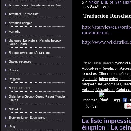
5.4
94km ENE of San Isidro
Atomes, Particules élémentaires, Vie
126.844°E 35.3
Attentats, Terrorisme
Traduction Rorschac
Attention danger
http://starviewer.word
movimiento...
Autriche
Banques, Banksters, Paradis fiscaux,
http://www.wikistrike.
Dollar, Bours
Banquise/Arctique/Antarctique
Bases secrètes
19:02 Publié dans
Alcyone et 
Apocalyse - Révélation
,
Ascens
Baxter
terrestres
,
Climat, Intempéries
spirituelle
,
Intempéries, Inonda
Belgique
magnétiques, Anomalies, Brèc
Benjamin Fulford
Volcans, Volcanisme, Ceinture
Bildenberg Group, Grand Reset Mondial,
Davos
Imprimer
|
Digg
|
F
|
|
Bill Gates
Bioterrorisme, Eugénisme
La liste impressi
éruption ! La cein
Blog