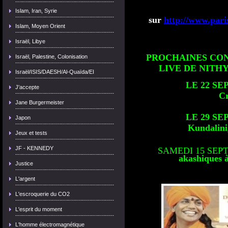
Islam, Iran, Syrie
su
r
http://www.p
ari
Islam, Moyen Orient
Israël, Libye
PROCHAINES CO
Israël, Palestine, Colonisation
LIVE DE NITHY
Israël/ISIS/DAESH/Al-Quaïda/EI
LE 22 SE
J'accepte
Cr
Jane Burgermeister
LE 29 SE
Japon
Kundalini,
Jeux et tests
JF - KENNEDY
SAMEDI 15 SEP
akashiques à
Justice
L'argent
L'escroquerie du CO2
L'esprit du moment
L'homme électromagnétique