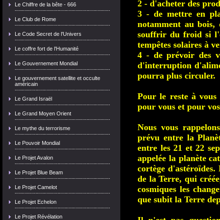
2 - d'acheter des prod
Le Chiffre de la bête - 666
3 - de mettre en pl
Le Club de Rome
notamment au bois, 
souffrir du froid si l
Le Code Secret de l'Univers
tempêtes solaires à ve
Le coffre fort de l'Humanité
4 - de prévoir des 
Le Gouvernement Mondial
d'interruption d'alim
pourra plus circuler.
Le gouvernement satellite et occulte
américain
Pour le reste à vous
Le Grand Israël
pour vous et pour vos
Le Grand Moyen Orient
Nous vous rappelons
Le mythe du terrorisme
prévu entre la Planèt
Le Pouvoir Mondial
entre les 21 et 22 s
appelée la planète ca
Le Projet Avalon
cortège d'astéroïdes.
Le Projet Blue Beam
de la Terre, qui créé
Le Projet Camelot
cosmiques les change
que subit la Terre de
Le Projet Echelon
Le Projet Révélation