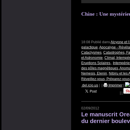
Chine : Une mystérieu
18:08 Publié dans
Alcyone et 
galactique
,
Apocalyse - Révéla
Cataclysmes
,
Catastrophes, Fa
et Astronomie
,
Climat, Intempé
Eruptions Solaires,
,
Intempérie
des pôles magnétiques, Anoma
Nemesis, Elenin
,
Nibiru et le
Réveillez-vous, Préparez-vous
del.icio.us
|
|
Imprimer
|
|
|
02/09/2012
Le manuscrit Ore
du dernier boule