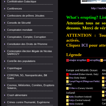
Confédération Galactique
Conférences
http://mobil
Confessions de prêtres Jésuites
What's erupting? List
Attention tous ne so
Conseils de Sécurité
dessous. Merci de véri
Conspiration mondiale
ATTENTION : Tous l
Conspiration, Complot, Corruption
activés.
Constitution des Droits de l'Homme
Cliquez
ICI
pour attei
Contestation élection illégale de Nicolas
Légende
SARKOZY
=major eruption
=erupting
=m
Contrôle des populations
Copenhague
Europe and Atlantic Ocean:
Ale
Ame
Stromboli
(Eolian Islands, Italy)
CORONA, 5G, Nanoparticules, Bill
Gates
Etna
(Sicily (Italy))
C
Campi Flegrei (Phlegrean Fields)
I
(Italy)
Cosmos, Météorites, Comètes, Eruptions
L
Solaires,
Isla
El Hierro
(Canary Islands)
Y
Iceland:
Crash alimentaire
S
Katla
(Southern Iceland)
Cen
Askja
(Central Iceland)
Crimes contre l'humanité, Eugénisme
Car
Hekla
(Iceland)