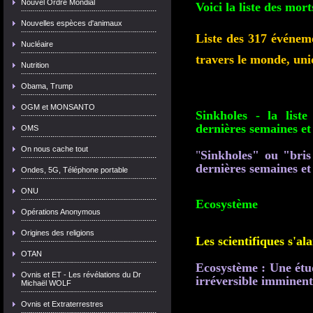
Nouvel Ordre Mondial
Voici la liste des mo
Nouvelles espèces d'animaux
Liste des 317 événem
Nucléaire
travers le monde, un
Nutrition
Obama, Trump
OGM et MONSANTO
Sinkholes - la list
dernières semaines et
OMS
On nous cache tout
"
Sinkholes" ou "bris
dernières semaines et
Ondes, 5G, Téléphone portable
ONU
Ecosystème
Opérations Anonymous
Origines des religions
Les scientifiques s'al
OTAN
Ecosystème : Une étu
Ovnis et ET - Les révélations du Dr
irréversible imminent
Michaël WOLF
Ovnis et Extraterrestres