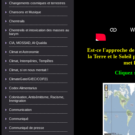
Changements cosmiques et terrestres
Chansons et Musique
Chemtrails
Chemtreils et intoxication des masses au
barym
CIA, MOSSAD, Al-Quaïda
Est-ce l'approche de
Climat et Astronomie
la Terre et le Solei
Climat, Intempéries, Tempêtes
met 
Climat, si on nous mentait !
Cliquez 
ClimateGate/GIEC/COP21
Codex Alimentarius
Colonisation, Antisémitisme, Racisme,
Immigration
Communication
Communiqué
Communiqué de presse