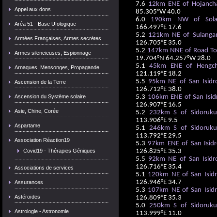
7.6
12km ENE of Hojancha
Appel aux dons
85.305°W 40.0
6.0
190km NW of Sola
Aréa 51 - Base Ufologique
166.497°E 17.6
5.2
121km NE of Sulangan,
Armées Françaises, Armes secrètes
126.705°E 35.0
5.2
147km NNE of Road Town
Armes silencieuses, Espionnage
19.704°N 64.257°W 28.0
5.1
45km ENE of Hengch
Arnaques, Mensonges, Propagande
121.119°E 18.2
5.5
95km NE of San Isidro
Ascension de la Terre
126.712°E 38.0
Ascension du Système solaire
5.3
106km ENE of San Isidr
126.907°E 16.5
Asie, Chine, Corée
5.2
232km S of Sidoruku
113.906°E 9.5
Aspartame
5.1
246km S of Sidoruku
113.792°E 29.5
Association Réaction19
5.3
97km ENE of San Isidro
Covid19 - Thérapies Géniques
126.825°E 35.3
5.5
92km NE of San Isidro
126.716°E 35.4
Associations de services
5.1
120km NE of San Isidro
126.946°E 34.7
Assurances
5.3
107km NE of San Isidro
Astéroïdes
126.809°E 35.3
5.0
250km S of Sidoruku
Astrologie - Astronomie
113.999°E 11.0