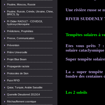
Poutine, Moscou, Russie
Une rivière russe se m
Poutine, Russie, Crimée, Ukraine, Chine,
BRICS; Sy
RIVER SUDDENLY T
Pr Didier RAOULT - COVID/19,
hydroxychloroquine
Prédictions, Prophéties
Tempêtes solaires à v
Presse, Communication
Etes vous prêts ? 
Prévention
solaire cataclysmique
Prière Universelle
Super tempête solaire
Projet Blue Beam
Propagande raciste
La « super tempête »
Protocoles de Sion
fondre des centaines 
Puce RFID
Qatar, Turquie, Arabie Saoudite
Les 2 soleils
Quenelle Dieudonné 2013/14
Réchauffement cosmique