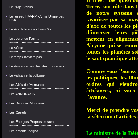
Il n'est pas questi
Terre, son rôle dans 
Le Projet Vénus
de notre système s
Le réseau HAARP - Arme Ultime des
favoriser par sa ma
USA
d'axe de toutes les p
Le Roi de France - Louis XX
d'inverser leurs p
mettent en aligneme
Le secret de Fatima
Alcyone qui se trouve
Le Siècle
toutes les planètes s
Le temps n'existe pas !
le saut quantique att
Le Vatican & Les Jésuites Lucifériens
Comme vous l'aurez co
Le Vatican et la politique
les politiques, les Il
ordres qui viendr
Les Alliés de l'Humanité
échéances, ni vou
Les ANNUNAKIS
l'avance.
Les Banques Mondiales
Merci de prendre vos 
Les Cartels
la sélection d'article
Les Energies Propres existent !
Les enfants Indigos
Le ministre de la Déf