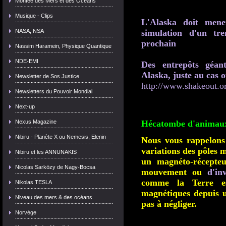
Montée des Mers et des Océans
Musique - Clips
L'Alaska doit mene
NASA, NSA
simulation d'un tr
prochain
Nassim Haramein, Physique Quantique
NDE-EMI
Des entrepôts géan
Alaska, juste au cas o
Newsletter de Sos Justice
http://www.shakeout.o
Newsletters du Pouvoir Mondial
Next-up
Nexus Magazine
Hécatombe d'animaux
Nibiru - Planète X ou Nemesis, Elenin
Nous vous rappelons
variations des pôles 
Nibiru et les ANNUNAKIS
un magnéto-récepte
Nicolas Sarközy de Nagy-Bocsa
mouvement ou
d'in
comme la Terre es
Nikolas TESLA
magnétiques depuis u
Niveau des mers & des océans
pas à négliger.
Norvège