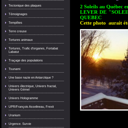
Tectonique des plaques
2 Soleils au Québec e
LEVER DE "SOLEI
Témoignages
QUEBEC
Cette photo aurait été
Tempêtes
Terre creuse
Tortures animaux
Tortures, Trafic d'organes, Fortabat
Labatut
Traçage des populations
Tsunami
Une base nazie en Antarctique ?
Univers électrique, Univers fractal,
Univers Gémel
Univers Hologramme
UPR/François Asselineau, Frexit
Uranium
Urgence. Survie