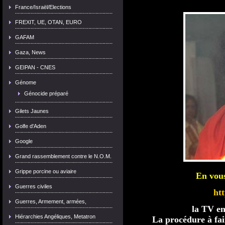
France/Israël/Elections
FREXIT, UE, OTAN, EURO
GAFAM
Gaza, News
GEIPAN - CNES
Génome
Génocide préparé
Gilets Jaunes
Golfe d'Aden
Google
Grand rassemblement contre le N.O.M.
Grippe porcine ou aviaire
En vou
Guerres civiles
ht
Guerres, Armement, armées,
la TV en
Hiérarchies Angéliques, Metatron
La procédure à fai