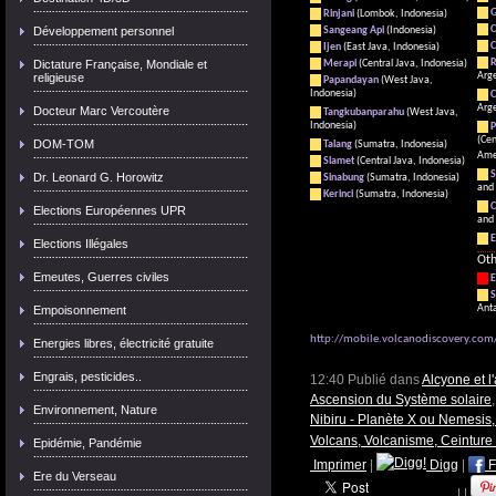
G
Rinjani
(Lombok, Indonesia)
C
Développement personnel
Sangeang Api
(Indonesia)
C
Ijen
(East Java, Indonesia)
R
Dictature Française, Mondiale et
Merapi
(Central Java, Indonesia)
Arge
religieuse
Papandayan
(West Java,
Indonesia)
C
Arge
Docteur Marc Vercoutère
Tangkubanparahu
(West Java,
Indonesia)
P
(Cen
DOM-TOM
Talang
(Sumatra, Indonesia)
Ame
Slamet
(Central Java, Indonesia)
S
Dr. Leonard G. Horowitz
Sinabung
(Sumatra, Indonesia)
and 
Kerinci
(Sumatra, Indonesia)
C
Elections Européennes UPR
and 
E
Elections Illégales
Oth
Emeutes, Guerres civiles
E
S
Anta
Empoisonnement
http://mobile.volcanodiscovery.com
Energies libres, électricité gratuite
Engrais, pesticides..
12:40 Publié dans
Alcyone et 
Ascension du Système solaire
Environnement, Nature
Nibiru - Planète X ou Nemesis,
Volcans, Volcanisme, Ceinture
Epidémie, Pandémie
Imprimer
|
Digg
|
F
Ere du Verseau
|
|