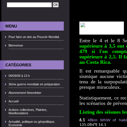
MENU
Pour faire un don au Pouvoir Mondial
Entre le 4 et le 8 S
supérieure à 3,5 ont 
Bienvenue
479 si l'on compta
supérieure à 2,5. Il 
au Costa Rica.
CATÉGORIES
Il est remarquable qu
sismique aucune victi
09/09/09 à 13 h
tenu de la surpopula
3ème guerre mondiale en préparation
presque miraculeux.
Abonnement Newsletter
Statistiquement, ce re
Accueil
les scénarios de préven
Actions collectives, Plaintes,
Listing des séismes le
Manifestations
6.1
48km WNW of Nabire
Actualité, politique ou géopolitique,
135.084°E 14.1
Economie