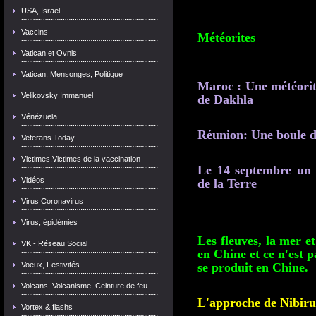
USA, Israël
Vaccins
Météorites
Vatican et Ovnis
Vatican, Mensonges, Politique
Maroc : Une météorite
Velikovsky Immanuel
de Dakhla
Vénézuela
Réunion: Une boule de 
Veterans Today
Victimes,Victimes de la vaccination
Le 14 septembre un 
Vidéos
de la Terre
Virus Coronavirus
Virus, épidémies
Les fleuves, la mer et
VK - Réseau Social
en Chine et ce n'est 
Voeux, Festivités
se produit en Chine.
Volcans, Volcanisme, Ceinture de feu
L'approche de Nibiru
Vortex & flashs