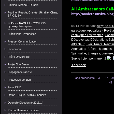
Poutine, Moscou, Russie
All Ambassadors Call
Poutine, Russie, Crimée, Ukraine, Chine,
http://modernsurvivalblo
BRICS; Sy
Pr Didier RAOULT - COVID/19,
04:14 Publié dans
Alcyone et 
hydroxychloroquine
galactique
,
Apocalyse - Révéla
Prédictions, Prophéties
cosmiques et terrestres
,
Cosmos
Découvertes, Déclarations Scie
Presse, Communication
Attracteur
,
Eveil, Prière, Révolu
Anomalies, Brèche
,
Magnétisme
Prévention
Spiritualité, Energies, Lumière
Prière Universelle
Survie
|
Lien permanent
|
|
Projet Blue Beam
Facebook
|
Propagande raciste
Page précédente
36
37
3
Protocoles de Sion
49
Puce RFID
Qatar, Turquie, Arabie Saoudite
Quenelle Dieudonné 2013/14
Réchauffement cosmique