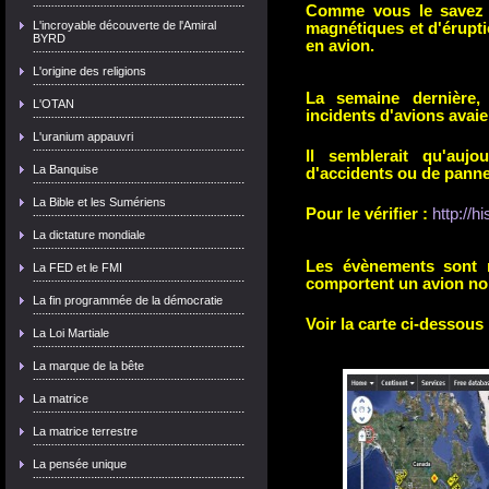
Comme vous le savez e
L'incroyable découverte de l'Amiral
magnétiques et d'érupti
BYRD
en avion.
L'origine des religions
La semaine dernière,
L'OTAN
incidents d'avions avai
L'uranium appauvri
Il semblerait qu'aujo
La Banquise
d'accidents ou de pannes
La Bible et les Sumériens
Pour le vérifier :
http://h
La dictature mondiale
Les évènements sont r
La FED et le FMI
comportent un avion no
La fin programmée de la démocratie
Voir la carte ci-dessous 
La Loi Martiale
La marque de la bête
La matrice
La matrice terrestre
La pensée unique