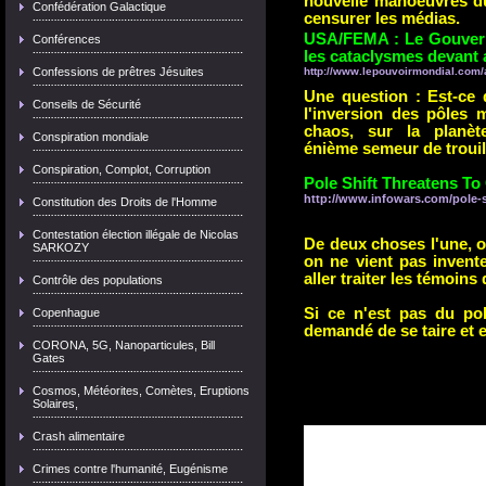
nouvelle manoeuvres d
Confédération Galactique
censurer les médias.
USA/FEMA : Le Gouverne
Conférences
les cataclysmes devant 
Confessions de prêtres Jésuites
http://www.lepouvoirmondial.com/a
Une question : Est-ce 
Conseils de Sécurité
l'inversion des pôles 
chaos, sur la planète
Conspiration mondiale
énième semeur de trouil
Conspiration, Complot, Corruption
Pole Shift Threatens T
http://www.infowars.com/pole-s
Constitution des Droits de l'Homme
Contestation élection illégale de Nicolas
De deux choses l'une, ou
SARKOZY
on ne vient pas invent
aller traiter les témoins
Contrôle des populations
Si ce n'est pas du pol
Copenhague
demandé de se taire et es
CORONA, 5G, Nanoparticules, Bill
Gates
Cosmos, Météorites, Comètes, Eruptions
Solaires,
Crash alimentaire
Crimes contre l'humanité, Eugénisme