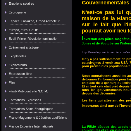
Gouvernementales
Eruptions solaires
N'est-ce pas lui q
Escroquerie
maison de la Blanc
Espace, Laniakea, Grand Attracteur
sur le fait que l'
pourrait avoir lieu 
Europe, Euro, CEDH
I
Eveil, Prière, Révolution spirituelle
nversion des pôles magnétiqu
Jones et de Youtube sur l'infor
Evènement artistique
http://www.lepouvoirmondial.com/arch
Exoplanètes
Il n'y a pas suffisamment de pr
cataclysmes à venir aux USA ?
Explorateurs
pour prévenir les populations ?
Expression libre
Nous connaissons aussi les au
détourner l'information pour fai
Film
en place de la censure qui exist
Et si tout cela était prêt depui
tous les gouvernements nous
Flasb Mob contre le N.O.M.
depuis des décennies.
Formations Expresses
Les liens qui attestent des p
importants ainsi que de l'inver
Formations Soins Energétiques
Franc-Maçonnerie & Jésuites Lucifériens
France Expertise Internationale
La FEMA dépose des appels d'o
couvertures et ce, en vue d'une