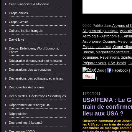
Crise Financière & Mondiale
Crops circles
Crops Circles
00:05 Publié dans
Alcyone et 
Culture, Institut français
Alignement galactique
,
Apocaly
Astrologie - Astronomie
,
Censur
David Icke
Astronomie
,
Cosmos, Météorite
Espace, Laniakea, Grand Attra
Davos, Bildenberg, Word Economic
Forum
Brèche
,
Magnétisme terrestre
,
cosmique
,
Révélations
,
Spiritu
Déclaration de souveraineté humaine
Préparez-vous
,
USA, Israël
|
L
Déclarations des astronautes
Digg
|
Facebook
|
|
Déclarations des politiques, et artistes
Découvertes Astronomie
17/02/2011
Découvertes, Déclarations Scientifiques
USA/FEMA : Le Go
Département de l'Énergie US
train de confirme
lieu aux USA ?
Dépopulation
Observez comment Alex Jones dé
Des atteintes à la santé
les USA sont en train de vouloir
considérer ce message comme é
Destination 4D/5D
en train de se préparer à préven