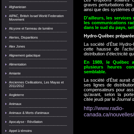
Les éruptions solaires
graves perturbations des
Afghanistan
ainsi que des systèmes de
AIPAC, British Israel World Federation
D'ailleurs, les service
Movement
les communications rad
dans le sud du pays, sel
Alcyone et l'anneau de lumière
Hydro-Québec préparée
Alertes, Disparitions
La société d'État Hydro-
Alex Jones
cette hausse de l'acti
distribution d'électricité 
Alignement galactique
En 1989, le Québec a
Alimentation
plusieurs heures co
semblable.
Amiante
La société d'État aurait
Anciennes Civilisations, Les Mayas et
ses lignes de distributio
2011/2012
compensateurs pour assure
qu'avant, selon la port
Angleterre
citée jeudi par le
Journal 
Animaux
http://www.radio-
Animaux & Morts d'animaux
canada.ca/nouvelles/
Apocalyse - Révélation
Appel à témoins