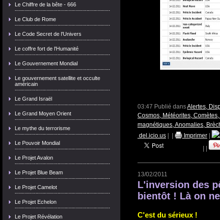
Le Chiffre de la bête - 666
Le Club de Rome
Le Code Secret de l'Univers
Le coffre fort de l'Humanité
Le Gouvernement Mondial
Le gouvernement satellite et occulte
américain
Le Grand Israël
03:47 Publié dans
Alertes, Dis
Le Grand Moyen Orient
Cosmos, Météorites, Comètes, 
magnétiques, Anomalies, Brèc
Le mythe du terrorisme
del.icio.us
|
|
Imprimer
|
Le Pouvoir Mondial
|
|
Le Projet Avalon
Le Projet Blue Beam
13/02/2011
L'inversion des p
Le Projet Camelot
bientôt ! Là on ne
Le Projet Echelon
C'est du sérieux !
Le Projet Révélation