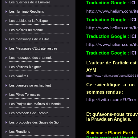
Les guerriers de la Lumière
Traduction Google :
ICI
http://www.helium.com/ite
Les Illuminati-Reptiliens
Traduction Google :
ICI
Les Lobbies et la Politique
http://www.helium.com/ite
Les Maîtres du Monde
Traduction Google :
ICI
Les mensonges de la Bible
http://www.helium.com/ite
Les Messages d'Extraterrestres
Traduction Google :
ICI
Les messages des channels
L'auteur de l'article e
Les pétitions à signer
AYM
http://www.helium.com/users/52961
Les planètes
Ce scientifique a un
Les planètes se réchauffent
sommes rendus :
Les Pôles Terrestres
http://twitter.com/#!/Ter
Les Projets des Maîtres du Monde
Les protocoles de Toronto
Et qu'avons-nous trouvé 
la Pravda en Anglais.
Les protocoles des Sages de Sion
Les Reptiliens
Science
»
Planet Earth