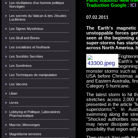
Panic stations! New the
Les révélations d'un homme politique
Traduction Google :
ICI
Norvégien
Les secrets du Vatican & des Jésuites
07.02.2011
Lucifériens
The Earth's magnetic p
Les Signes Mystérieux
unstoppable forces ge
seen at the beginning o
Les Skull and Bones
super-storms has started
Les socialistes et l'euthasie
across North America. I
Frighteni
Les Sociétés Secrètes
Earth's 
Les Sumériens
beginning
monster storms such as t
Les Techniques de manipulation
USA before Christmas an
and Eastern Australia, fir
Les Vaccins
Category 5 hurricane.
Liban
The latest storm to hit 
stretches across 2,000 mi
Livres
presented in the article 
superstorms"*. In Aus
Lobbying et Politique, Laboratoires
swimming along the stre
Pharmaceutique
"Shocked authorities n
may never dissipate and
Macron, Mensonges
possibility that region wil
Magnétisme terrestre
Then struck Yasi with its