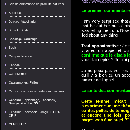
http://www.abovetopsecr
Bon de commande de produits naturels
Le premier commentaire
Boutique
I am very surprised that
Boycott, Vaccination
that he cut her out of h
was telling the truth. Now 
Brevets Baxter
lied about any thing.
Bricolage, Jardinage
Trad appoximative
: Je s
Bush
y a eu un appel et qu'i
confirme que je disais la
Campus France
vous l'accepter ? Je n'ai 
Canada
Je ne peux pas voir les 
Cataclysmes
qu'il y a bien eu un appel
rumeur de l'appel.
Catastrophes, Failles
La suite des commentai
Ce que nous faisons subir aux animaux
Censure, Espionnage, Facebook,
Cette femme n'était
Google, Youtube, NS
s'exprimer sur une théo
eu des pelles de témoi
Censure, Facebook, Google, LICRA,
et encore une fois, p
CRIF
pages web à ce sujet ?
CERN, LHC