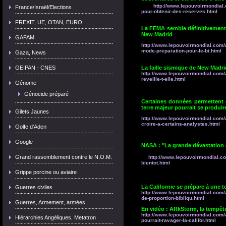
http://www.lepouvoirmondial.
France/Israël/Elections
pour-obtenir-des-reserves.html
FREXIT, UE, OTAN, EURO
La FEMA semble définitivement 
New Madrid
GAFAM
http://www.lepouvoirmondial.com/a
mode-preparation-pour-le-bi.html
Gaza, News
GEIPAN - CNES
La faille sismique de New Madrid
http://www.lepouvoirmondial.com/a
reveille-t-elle.html
Génome
Génocide préparé
Certaines données permettent d
terre majeur pourrait se produir
Gilets Jaunes
http://www.lepouvoirmondial.com/
croire-a-certains-analystes.html
Golfe d'Aden
Google
NASA : "La grande dévastation 
Grand rassemblement contre le N.O.M.
http://www.lepouvoirmondial.co
bientot.html
Grippe porcine ou aviaire
La Californie se prépare à une 
Guerres civiles
http://www.lepouvoirmondial.com/a
de-proportion-bibliqu.html
Guerres, Armement, armées,
En vidéo : ARkStorm, la tempête 
http://www.lepouvoirmondial.com/a
Hiérarchies Angéliques, Metatron
pourrait-ravager-la-califor.html