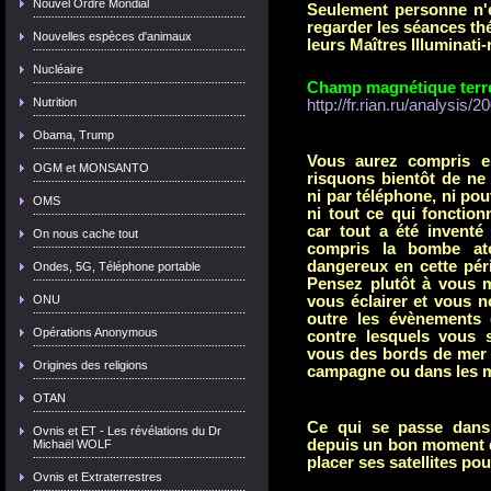
Nouvel Ordre Mondial
Seulement personne n'é
regarder les séances thé
Nouvelles espèces d'animaux
leurs Maîtres Illuminati-r
Nucléaire
Champ magnétique terres
Nutrition
http://fr.rian.ru/analysis
Obama, Trump
Vous aurez compris en
OGM et MONSANTO
risquons bientôt de ne
ni par téléphone, ni po
OMS
ni tout ce qui fonctionn
car tout a été inventé
On nous cache tout
compris la bombe at
dangereux en cette pér
Ondes, 5G, Téléphone portable
Pensez plutôt à vous m
ONU
vous éclairer et vous n
outre les évènements 
Opérations Anonymous
contre lesquels
vous s
vous des bords de mer s
Origines des religions
ca
mpagne ou dans les 
OTAN
Ce qui se passe dans 
Ovnis et ET - Les révélations du Dr
depuis un bon moment d
Michaël WOLF
placer ses satellites pou
Ovnis et Extraterrestres