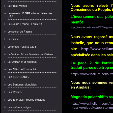
Nous avons relevé l
Le Projet Vénus
Conscience du Peuple, in
Le réseau HAARP - Arme Ultime des
L'inversement des pôle
USA
bientôt
Le Roi de France - Louis XX
http://consciencedupeuple2007.blog.mo
Le secret de Fatima
Nous avons regardé ave
Le Siècle
Isabelle, que nous reme
Le temps n'existe pas !
site
http://www.heliu
Le Vatican & Les Jésuites Lucifériens
spécialisée dans les sci
Le Vatican et la politique
La page 2 de l'articl
traduit parce que trop 
Les Alliés de l'Humanité
http://www.helium.com/ite
Les ANNUNAKIS
Nous nous sommes rendu
Les Banques Mondiales
en Anglais :
Les Cartels
Magnetic polar shifts c
Les Energies Propres existent !
http://www.helium.com/ite
Les enfants Indigos
massive-global-superstorm