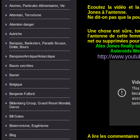
Atomes, Particules élémentaires, Vie
Ecoutez la vidéo et la 
Jones à l'antenne.
Attentats, Terrorisme
Ne dit-on pas que la poul
Attention danger
Une chose est sûre, to
Autriche
l'antenne de cette fem
net ou supprimées pour 
Banques, Banksters, Paradis fiscaux,
Alex Jones finally 
Dollar, Bours
Asteroids We
http://www.you
Banquise/Arctique/Antarctique
Bases secrètes
Baxter
Belgique
Benjamin Fulford
Bildenberg Group, Grand Reset Mondial,
Davos
Bill Gates
Bioterrorisme, Eugénisme
Blog
A lire les commentaires 