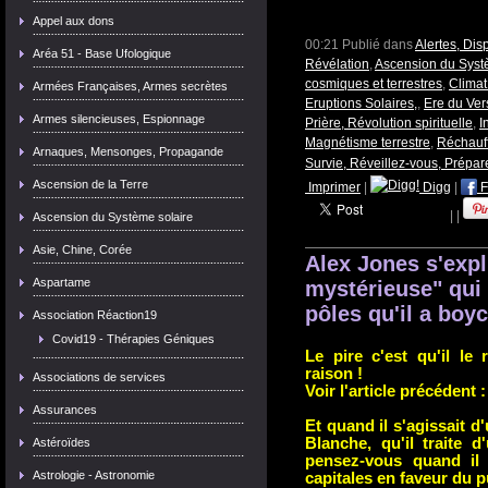
Appel aux dons
00:21 Publié dans
Alertes, Dis
Aréa 51 - Base Ufologique
Révélation
,
Ascension du Syst
cosmiques et terrestres
,
Climat
Armées Françaises, Armes secrètes
Eruptions Solaires,
,
Ere du Ve
Armes silencieuses, Espionnage
Prière, Révolution spirituelle
,
I
Magnétisme terrestre
,
Réchauf
Arnaques, Mensonges, Propagande
Survie, Réveillez-vous, Prépa
Ascension de la Terre
Imprimer
|
Digg
|
F
|
|
Ascension du Système solaire
Asie, Chine, Corée
Alex Jones s'expl
Aspartame
mystérieuse" qui
pôles qu'il a boy
Association Réaction19
Covid19 - Thérapies Géniques
Le pire c'est qu'il le
raison !
Associations de services
Voir l'article précédent :
Assurances
Et quand il s'agissait d
Blanche, qu'il traite 
Astéroïdes
pensez-vous quand il 
Astrologie - Astronomie
capitales en faveur du p