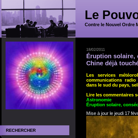
Le Pouvo
Contre le Nouvel Ordre 
18/02/2011
Éruption solaire,
Chine déjà touché
Les services météoro
communications radio 
dans le sud du pays, sel
Lire les commentaires so
Astronomie
Éruption solaire, consé
Mise à jour le jeudi 17 fév
RECHERCHER