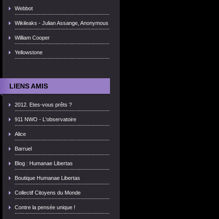
Webbot
Wikileaks - Julian Assange, Anonymous
William Cooper
Yellowstone
LIENS AMIS
2012. Etes-vous prêts ?
911 NWO - L'observatoire
Alice
Barruel
Blog : Humanae Libertas
Boutique Humanae Libertas
Collectif Citoyens du Monde
Contre la pensée unique !