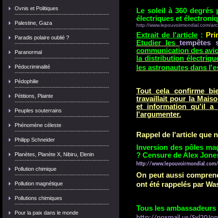
Ovnis et Politiques
Le soleil à 360 degrés p
électriques et électroni
Palestine, Gaza
http://www.lepouvoirmondial.com/arc
Extrait de l'article
:
Pri
Paradis polaire oublié ?
Etudier les
tempêtes s
communication des avion
Paranormal
la distribution électriq
Pédocriminalité
les astronautes dans l'e
Pédophilie
Tout cela confirme bi
Pétitions, Plainte
travaillait pour la Mai
et information qu'il a
Peuples souterrains
l'argumenter.
Phénomène céleste
Rappel de l'article que 
Philipp Schneider
Inversion des pôles ma
Planètes, Planète X, Nibiru, Elenin
? Censure de Alex Jones
http://www.lepouvoirmondial.com/
Pollution chimique
On peut aussi compren
Pollution magnétique
ont été rappelés par Was
Pollutions chimiques
Tous les ambassadeurs 
Pour la paix dans le monde
http://noxmail.us/Syl20J