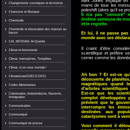
Alex Jones explique en s
Changements cosmiques et terrestres
marre de tous les messa
poleshift (alors qu'il se 
Chansons et Musique
Il n'a pas "censuré" 
ènième semeuse de trouil
Chemtrails
et le regrette.
Chemtreils et intoxication des masses au
barym
Et lui, il ne passe pas
monde avec ses déclara
CIA, MOSSAD, Al-Quaïda
Il craint d'être consi
Climat et Astronomie
scientifique et préfère s
cerner comme les données
Climat, Intempéries, Tempêtes
Climat, si on nous mentait !
Ah bon ? Et est-ce qu'i
ClimateGate/GIEC/COP21
découverte de planètes,
magnétiques quand le
Codex Alimentarius
d'articles scientifique
Est-ce que les scienti
Colonisation, Antisémitisme, Racisme,
Immigration
complot développées p
prévient que le gouve
Communication
interrompre les émiss
destinées aux popul
Communiqué
cataclysmes sont à venir
Communiqué de presse
Voici comment il détou