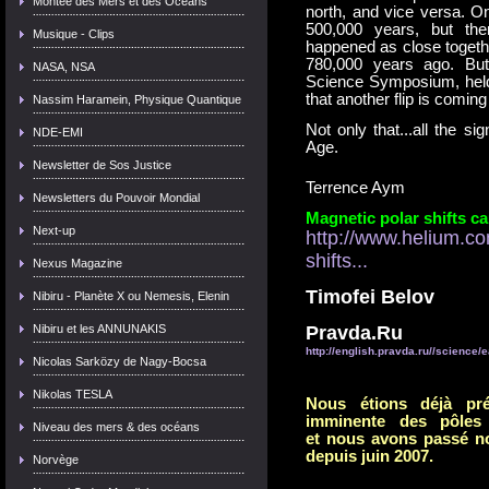
Montée des Mers et des Océans
north, and vice versa. O
500,000 years, but the
Musique - Clips
happened as close togeth
780,000 years ago. Bu
NASA, NSA
Science Symposium, held 
that another flip is coming
Nassim Haramein, Physique Quantique
Not only that...all the s
NDE-EMI
Age.
Newsletter de Sos Justice
Terrence Aym
Newsletters du Pouvoir Mondial
Magnetic polar shifts c
Next-up
http://www.helium.c
shifts...
Nexus Magazine
Timofei Belov
Nibiru - Planète X ou Nemesis, Elenin
Nibiru et les ANNUNAKIS
Pravda.Ru
http://english.pravda.ru//science/e
Nicolas Sarközy de Nagy-Bocsa
Nikolas TESLA
Nous étions déjà pr
imminente des pôles
Niveau des mers & des océans
et nous avons passé no
depuis juin 2007.
Norvège