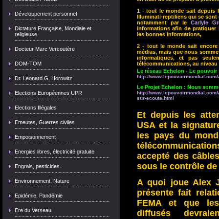
1 - tout le monde sait depuis
Développement personnel
Illuminati-reptiliens qui se son
notamment par le
Carlyle G
Dictature Française, Mondiale et
informations afin de pratiquer
religieuse
les bonnes informations,
2 - tout le monde sait encore
Docteur Marc Vercoutère
médias, mais que nous sommes t
informatiques, et pas seul
DOM-TOM
télécommunications, au niveau 
Le réseau Echelon - Le pouvoir
http://www.lepouvoirmondial.com/a
Dr. Leonard G. Horowitz
Le Projet Echelon : Nous somme
Elections Européennes UPR
http://www.lepouvoirmondial.com/
sur-ecoute.html
Elections Illégales
Et depuis les att
Emeutes, Guerres civiles
USA et la signatu
les pays du mond
Empoisonnement
télécommunicatio
Energies libres, électricité gratuite
accepté des câbles
sous le contrôle de 
Engrais, pesticides..
A quoi joue Alex J
Environnement, Nature
présente fait rela
Epidémie, Pandémie
FEMA et que les
Ere du Verseau
diffusés devrai