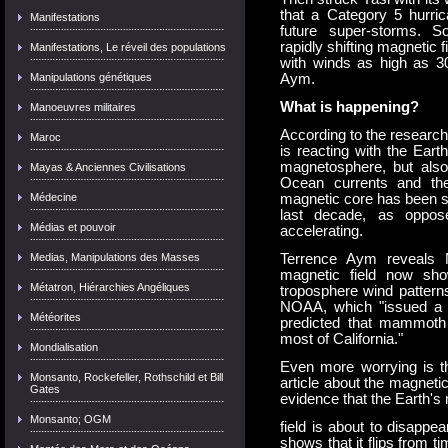
that a Category 5 hurric
Manifestations
future super-storms. S
rapidly shifting magnetic f
Manifestations, Le réveil des populations
with winds as high as 3
Manipulations génétiques
Aym.
What is happening?
Manoeuvres militaires
According to the research
Maroc
is reacting with the Eart
magnetosphere, but also 
Mayas & Anciennes Civilisations
Ocean currents and the
Médecine
magnetic core has been sh
last decade, as oppos
Médias et pouvoir
accelerating.
Medias, Manipulations des Masses
Terrence Aym reveals N
magnetic field now sho
Métatron, Hiérarchies Angéliques
troposphere wind pattern
NOAA, which "issued a r
Météorites
predicted that mammoth 
most of California."
Mondialisation
Even more worrying is t
Monsanto, Rockefeller, Rothschild et Bill
article about the magnetic
Gates
evidence that the Earth's
Monsanto; OGM
field is about to disappea
shows that it flips from t