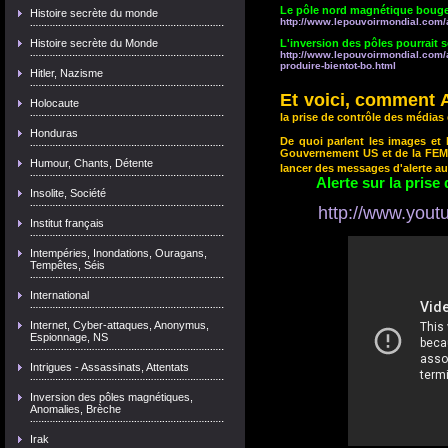
Le pôle nord magnétique bouge,
Histoire secrète du monde
http://www.lepouvoirmondial.com/a
Histoire secrète du Monde
L'inversion des pôles pourrait s
http://www.lepouvoirmondial.com/a
produire-bientot-bo.html
Hitler, Nazisme
Et voici, comment 
Holocaute
la prise de contrôle des médias 
Honduras
De quoi parlent les images et 
Gouvernement US et de la FEMA
Humour, Chants, Détente
lancer des messages d'alerte a
Alerte sur la prise
Insolite, Société
http://www.you
Institut français
Intempéries, Inondations, Ouragans,
Tempêtes, Séis
International
Internet, Cyber-attaques, Anonymus,
Espionnage, NS
Intrigues - Assassinats, Attentats
Inversion des pôles magnétiques,
Anomalies, Brèche
Irak