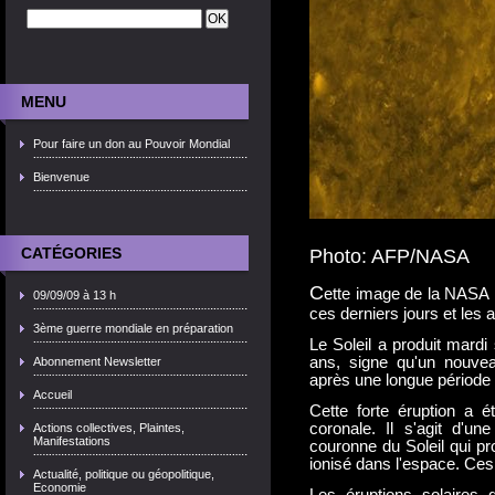
MENU
Pour faire un don au Pouvoir Mondial
Bienvenue
CATÉGORIES
Photo: AFP/NASA
C
ette image de la NASA mo
09/09/09 à 13 h
ces derniers jours et les 
3ème guerre mondiale en préparation
Le Soleil a produit mardi
ans, signe qu'un nouvea
Abonnement Newsletter
après une longue période
Accueil
Cette forte éruption a
coronale. Il s'agit d'u
Actions collectives, Plaintes,
Manifestations
couronne du Soleil qui p
ionisé dans l'espace. Ces p
Actualité, politique ou géopolitique,
Economie