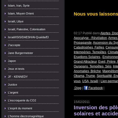
Islam, Iran, Syrie
Nous vous laissons 
Islam, Moyen Orient
Israël, Libye
Israël, Palestine, Colonisation
02:17 Publié dans
Alertes, Dis
Israël/ISIS/DAESH/Al-Quaïda/EI
Apocalyse - Révélation
,
Armes 
Propagande
,
Ascension du Sys
J'accepte
Catastrophes, Failles
,
Censure
Intempéries, Tempêtes
,
Climat
Jane Burgermeister
Eruptions Solaires,
,
Environne
Japon
Grand Attracteur
,
Eveil, Prière,
Ouragans, Tempêtes, Séis
,
Int
Jeux et tests
Anomalies, Brèche
,
Magnétisme
Obama, Trump
,
Spiritualité, E
JF - KENNEDY
vous
,
USA, Israël
|
Lien perma
Justice
Digg
|
Facebook
|
L'argent
L'escroquerie du CO2
15/02/2011
Inversion des pô
L'esprit du moment
solaires et accide
L'homme électromagnétique