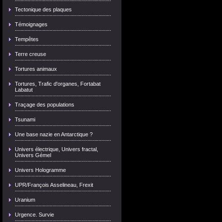
Tectonique des plaques
Témoignages
Tempêtes
Terre creuse
Tortures animaux
Tortures, Trafic d'organes, Fortabat
Labatut
Traçage des populations
Tsunami
Une base nazie en Antarctique ?
Univers électrique, Univers fractal,
Univers Gémel
Univers Hologramme
UPR/François Asselineau, Frexit
Uranium
Urgence. Survie