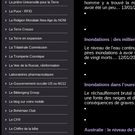
La prière Universelle pour la Terre
homme y a trouvé la mor
avoir été un peu…
13/01/
La Puce - RFID
La Religion Mondiale New Age du NOM
La Terre Creuse
La Terre en expansion
Inondation
s : des milli
La Trilatérale Commission
Le niveau de l'eau contin
pires inondations à avoir 
La Tromperie Cosmique
de vingt morts…
12/01/2
La Voix de la Russie, réinformation
Laboratoires pharmaceutiques
Le Gouvernement occulte US ou MJ12
Inondation
s dans l’oue
Le Bildengerg Group
Le réchauffement brutal
une fonte des neiges et d
Le blog sur votre mobile
conséquences de grave
Le Bohémian Club
Le CFR
Le Chiffre de la bête
Australie : le niveau de