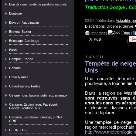
Bon de commande de produits naturels
Traduction Google : Cli
Boutique
03:57 Publié dans
Actualité, p
Boycott, Vaccination
Disparitions
,
Urgence. Survie
,
Brevets Baxter
Imprimer
|
Digg
|
Bricolage, Jardinage
|
|
Bush
31/01/2011
Campus France
Tempête de neige 
Canada
Unis
Cataclysmes
Une nouvelle tempête
poudreuse, a touché hier 
Catastrophes, Failles
Dans la région de Wash
Ce que nous faisons subir aux animaux
sont retrouvés sans él
annulés dans les aéropo
Censure, Espionnage, Facebook,
et plusieurs dizaines d'a
Google, Youtube, NS
sont à déplorer.
Censure, Facebook, Google, LICRA,
CRIF
Une tempête de neige tr
région mercredi prochain (
CERN, LHC
http://www.meteorologic.