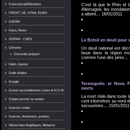
France/Israël/Elections
C'est là que le Rhin et 
Allemagne, les inondation
FREXIT, UE, OTAN, EURO
a atteint…
16/01/2011
GAFAM
Gaza, News
GEIPAN - CNES
Le Brésil en deuil pour
Génome
Un deuil national est déc
boue dans la région mo
Génocide préparé
comme l'une des pires…
Gilets Jaunes
Golfe d'Aden
Google
Teresopolis et Nova F
morts
Grand rassemblement contre le N.O.M.
La mort rôde dans toute 
Grippe porcine ou aviaire
cent kilomètres au nord d
secouristes…
15/01/2011
Guerres civiles
Guerres, Armement, armées,
Hiérarchies Angéliques, Metatron