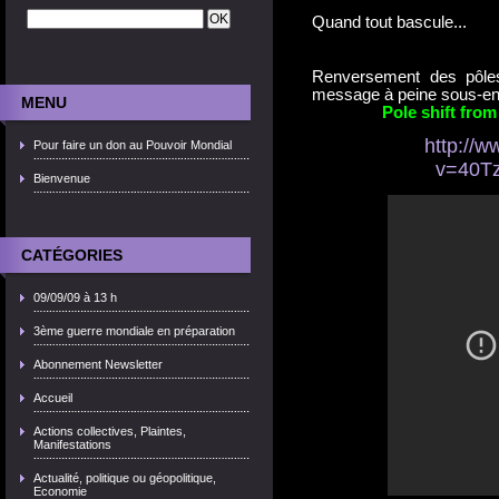
Quand tout bascule...
Renversement des pôle
message à peine sous-en
MENU
Pole shift from
http://
Pour faire un don au Pouvoir Mondial
v=40Tz
Bienvenue
CATÉGORIES
09/09/09 à 13 h
3ème guerre mondiale en préparation
Abonnement Newsletter
Accueil
Actions collectives, Plaintes,
Manifestations
Actualité, politique ou géopolitique,
Economie