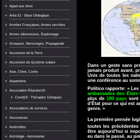
Appel aux dons
Aréa 51 - Base Ufologique
Armées Françaises, Armes secrètes
Armes silencieuses, Espionnage
Arnaques, Mensonges, Propagande
Ascension de la Terre
Ascension du Système solaire
Dans un geste sans pré
jamais produit avant, 
Asie, Chine, Corée
Unis de toutes les nat
une conférence au somm
Aspartame
Politico rapporte: «
Les
Association Réaction19
ambassades des États-
Covid19 - Thérapies Géniques
plus de
180 pays
sont
d'État pour ce qui est
genre.
«
Associations de services
Assurances
La première pensée logiq
toutes les précédentes 
Astéroïdes
être aujourd'hui si imp
eu dans le passé, au po
Astrologie - Astronomie