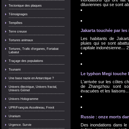
inondations qui ont fait
diluviennes qui se sont 
Tectonique des plaques
Témoignages
Tempêtes
Jakarta touchée par les
Terre creuse
Les habitants de Jakar
Tortures animaux
pluies qui se sont abattu
capitale indonésienne…
2
Tortures, Trafic d'organes, Fortabat
Labatut
Traçage des populations
Tsunami
Le typhon Megi touche 
Une base nazie en Antarctique ?
L'arrivée sur les côtes c
de Zhangzhou sont sou
Univers électrique, Univers fractal,
Univers Gémel
évacuées et les liaisons
Univers Hologramme
UPR/François Asselineau, Frexit
Uranium
Russie : onze morts da
Des inondations dans le 
Urgence. Survie