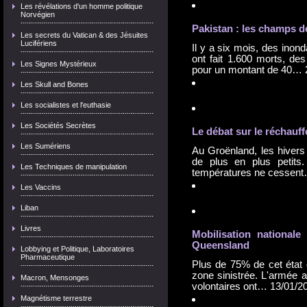
Les révélations d'un homme politique
Norvégien
Pakistan : les champs de
Les secrets du Vatican & des Jésuites
Lucifériens
Il y a six mois, des inon
ont fait 1.600 morts, de
Les Signes Mystérieux
pour un montant de 40…
Les Skull and Bones
Les socialistes et l'euthasie
Les Sociétés Secrètes
Le débat sur le réchauf
Les Sumériens
Au Groënland, les hivers 
de plus en plus petits
Les Techniques de manipulation
températures ne cessen
Les Vaccins
Liban
Livres
Mobilisation national
Queensland
Lobbying et Politique, Laboratoires
Pharmaceutique
Plus de 75% de cet état 
zone sinistrée. L'armée a
Macron, Mensonges
volontaires ont…
13/01/2
Magnétisme terrestre