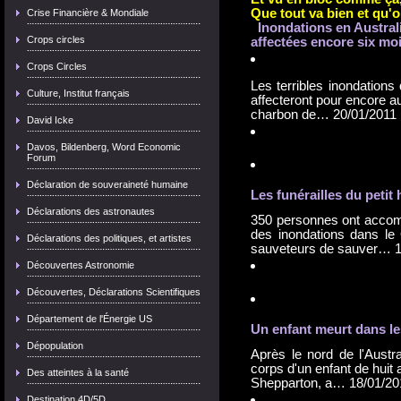
Que tout va bien et qu'o
Crise Financière & Mondiale
Inondations en Austral
Crops circles
affectées encore six mo
Crops Circles
Les terribles inondations 
Culture, Institut français
affecteront pour encore au
charbon de…
20/01/2011
David Icke
Davos, Bildenberg, Word Economic
Forum
Déclaration de souveraineté humaine
Les funérailles du petit 
Déclarations des astronautes
350 personnes ont accomp
des inondations dans le 
Déclarations des politiques, et artistes
sauveteurs de sauver…
Découvertes Astronomie
Découvertes, Déclarations Scientifiques
Département de l'Énergie US
Un enfant meurt dans l
Dépopulation
Après le nord de l'Austra
corps d'un enfant de huit 
Des atteintes à la santé
Shepparton, a…
18/01/20
Destination 4D/5D