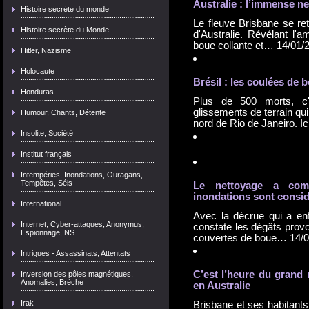
Australie : l’immense n
Histoire secrète du monde
Le fleuve Brisbane se ret
Histoire secrète du Monde
d'Australie. Révélant l'a
boue collante et…
14/01/
Hitler, Nazisme
Holocaute
Brésil : les coulées de 
Honduras
Plus de 500 morts, c'e
glissements de terrain qu
Humour, Chants, Détente
nord de Rio de Janeiro. 
Insolite, Société
Institut français
Intempéries, Inondations, Ouragans,
Tempêtes, Séis
Le nettoyage a com
inondation
s sont consi
International
Avec la décrue qui a enf
Internet, Cyber-attaques, Anonymus,
constate les dégâts provo
Espionnage, NS
couvertes de boue…
14/
Intrigues - Assassinats, Attentats
C’est l’heure du grand 
Inversion des pôles magnétiques,
Anomalies, Brèche
en Australie
Irak
Brisbane et ses habitant