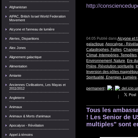
http://consciencedu
Afghanistan
AIPAC, British Israel World Federation
Movement
Alcyone et l'anneau de lumière
04:05 Publié dans
Alcyone et 
Alertes, Disparitions
galactique
,
Apocalyse - Révéla
Alex Jones
Catastrophes, Failles
,
Changem
Climat, Intempéries, Tempêtes
Alignement galactique
Environnement, Nature
,
Ere du
Prière, Révolution spirituelle
,
I
Alimentation
Inversion des pôles magnétiqu
Amiante
Spiritualité, Energies, Lumière
Anciennes Civilisations, Les Mayas et
permanent
|
|
del.icio.u
2011/2012
|
Angleterre
Animaux
Tous les ambassa
! Les Senior de U
Animaux & Morts d'animaux
multiples" sont e
Apocalyse - Révélation
Appel à témoins