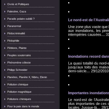
Ovnis et Politiques
Palestine, Gaza
Paradis polaire oublié ?
Le nord-est de l’Austral
Paranormal
Une zone plus vaste que l
aux inondations, les pir
Pédocriminalité
intempéries causées…
3
Pédophilie
Pétitions, Plainte
Peuples souterrains
Inondation
s record dans
Phénomène céleste
La quasi totalité du nord-
jusqu'aux toits des maiso
Philipp Schneider
demi-siècle…
29/12/2010
Planètes, Planète X, Nibiru, Elenin
Pollution chimique
Pollution magnétique
Importantes
inondation
Pollutions chimiques
Le nord-est de l'Australi
plus importantes de ces d
Pour la paix dans le monde
locales. Jusque-là…
28/1