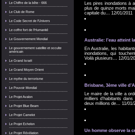
Le Chiffre de la bête - 666
Les pires inondations à a
plus de quinze morts mai
Le Club de Rome
capitale du…
12/01/2011
Le Code Secret de l'Univers
Le coffre fort de l'Humanité
Le Gouvernement Mondial
Australie: l’eau atteint 
Le gouvernement satellite et occulte
En Australie, les habitan
américain
inondations, qui touchen
Voilà plusieurs…
12/01/2
Le Grand Israël
Le Grand Moyen Orient
Le mythe du terrorisme
Brisbane, 3ème ville d’A
Le Pouvoir Mondial
Le maire de la ville a or
Le Projet Avalon
milliers d'habitants dans 
deux millions de…
11/01/
Le Projet Blue Beam
Le Projet Camelot
Le Projet Echelon
Un homme observe la cru
Le Projet Révélation