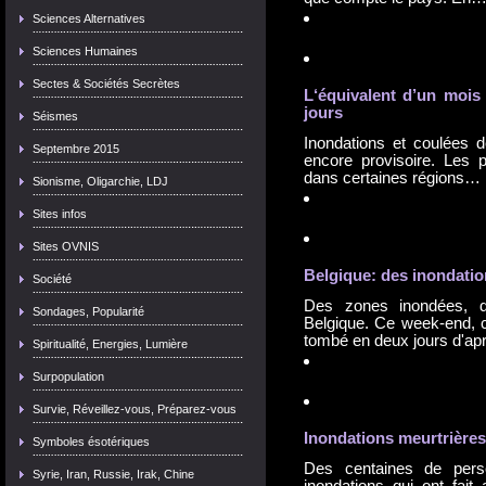
Sciences Alternatives
Sciences Humaines
Sectes & Sociétés Secrètes
L‘équivalent d’un mois
jours
Séismes
Inondations et coulées de
Septembre 2015
encore provisoire. Les p
dans certaines régions…
Sionisme, Oligarchie, LDJ
Sites infos
Sites OVNIS
Belgique: des
inondatio
Société
Des zones inondées, d
Sondages, Popularité
Belgique. Ce week-end, c'
tombé en deux jours d'a
Spiritualité, Energies, Lumière
Surpopulation
Survie, Réveillez-vous, Préparez-vous
Inondation
s meurtrières 
Symboles ésotériques
Des centaines de pers
Syrie, Iran, Russie, Irak, Chine