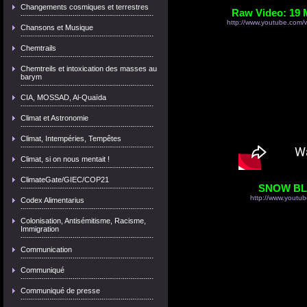
Changements cosmiques et terrestres
Raw Video: 19 
http://www.youtube.co
Chansons et Musique
Chemtrails
Chemtreils et intoxication des masses au
barym
CIA, MOSSAD, Al-Quaïda
Climat et Astronomie
Climat, Intempéries, Tempêtes
Climat, si on nous mentait !
ClimateGate/GIEC/COP21
SNOW BLI
http://www.youtu
Codex Alimentarius
Colonisation, Antisémitisme, Racisme,
Immigration
Communication
Communiqué
Communiqué de presse