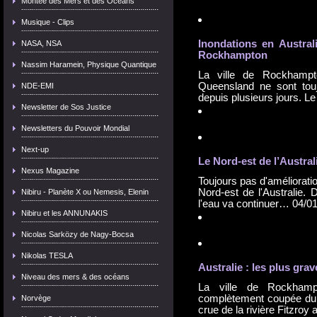
Montée des Mers et des Océans
Musique - Clips
Inondation
s en Austral
NASA, NSA
Rockhampton
Nassim Haramein, Physique Quantique
La ville de Rockhampto
Queensland ne sont tou
NDE-EMI
depuis plusieurs jours. 
Newsletter de Sos Justice
Newsletters du Pouvoir Mondial
Next-up
Le Nord-est de l’Austral
Nexus Magazine
Toujours pas d'amélioratio
Nord-est de l'Australie.
Nibiru - Planète X ou Nemesis, Elenin
l'eau va continuer…
04/0
Nibiru et les ANNUNAKIS
Nicolas Sarközy de Nagy-Bocsa
Nikolas TESLA
Australie : les plus gra
Niveau des mers & des océans
La ville de Rockhamp
complètement coupée du
Norvège
crue de la rivière Fitzroy