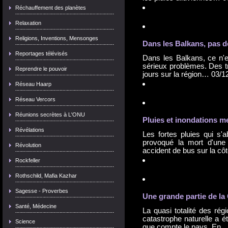
Réchauffement des planètes
Relaxation
Religions, Inventions, Mensonges
Dans les Balkans, pas d
Reportages télévisés
Dans les Balkans, ce n'e
sérieux problèmes. Des t
Reprendre le pouvoir
jours sur la région…
03/1
Réseau Haarp
Réseau Vercors
Réunions secrètes à L'ONU
Pluies et
inondation
s m
Révélations
Les fortes pluies qui s'
provoqué la mort d'une
Révolution
accident de bus sur la c
Rockfeller
Rothschild, Mafia Kazhar
Sagesse - Proverbes
Une grande partie de la
Santé, Médecine
La quasi totalité des rég
catastrophe naturelle a 
Science
que compte le pays. En