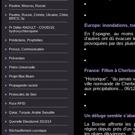
Poutine, Moscou, Russie
Poutine, Russie, Crimée, Ukraine, Chine,
BRICS; Sy
Europe:
inondation
s, t
Pr Didier RAOULT - COVID/19,
hydroxychloroquine
En Espagne, au moins 
d'autres ont dû évacuer 
Prédictions, Prophéties
provoquées par des plu
Presse, Communication
Prévention
Prière Universelle
France: Fillon à Cherbo
Projet Blue Beam
"Historique", "du jamais v
ville normande de Cherbo
Propagande raciste
aux précipitations…
06/1
Protocoles de Sion
Puce RFID
Qatar, Turquie, Arabie Saoudite
Un déluge semble s’abat
Quenelle Dieudonné 2013/14
La Bosnie affronte les 
région depuis près d'un s
Réchauffement cosmique
les pluies diluviennes…
0