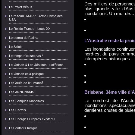
Des milliers de personnes
Le Projet Vénus
plus grande ville d'Aus
inondations. Un mur de
Le réseau HAARP - Arme Ultime des
USA
Le Roi de France - Louis XX
Le secret de Fatima
L’Australie reste la proi
Le Siècle
Les inondations continuen
nord-est du pays comme
Le temps n'existe pas !
intempéries historiques
Le Vatican & Les Jésuites Lucifériens
Le Vatican et la politique
Les Alliés de l'Humanité
Brisbane, 3ème ville d’
Les ANNUNAKIS
Le nord-est de l'Aust
Les Banques Mondiales
inondations spectaculair
dernières chutes de plui
Les Cartels
Les Energies Propres existent !
Les enfants Indigos