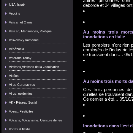
autres personnes sont 
USA, Israël
débordé et 24 villages o
Vaccins
Vatican et Ovnis
Vatican, Mensonges, Politique
Au moins trois mort
inondation
s en Italie
Velikovsky Immanuel
Les pompiers n'ont rien 
Vénézuela
employés de l'industrie te
se trouvaient dans…
05/1
Veterans Today
Victimes,Victimes de la vaccination
Vidéos
Au moins trois morts d
Virus Coronavirus
Ces trois personnes de n
Virus, épidémies
qu'elles se trouvaient da
Ce dernier a été…
05/10/
VK - Réseau Social
Voeux, Festivités
Volcans, Volcanisme, Ceinture de feu
Inondation
s dans l’est 
Vortex & flashs