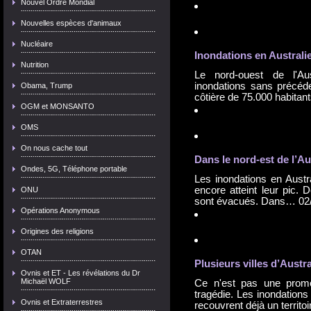
Nouvel Ordre Mondial
Nouvelles espèces d'animaux
Nucléaire
Inondation
s en Australie
Nutrition
Le nord-ouest de l'Aus
inondations sans précéd
Obama, Trump
côtière de 75.000 habita
OGM et MONSANTO
OMS
On nous cache tout
Dans le nord-est de l’Aus
Ondes, 5G, Téléphone portable
Les inondations en Austra
encore atteint leur pic. 
ONU
sont évacués. Dans…
02
Opérations Anonymous
Origines des religions
OTAN
Plusieurs villes d’Austr
Ovnis et ET - Les révélations du Dr
Michaël WOLF
Ce n'est pas une prom
tragédie. Les inondations
Ovnis et Extraterrestres
recouvrent déjà un territ