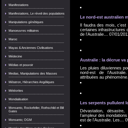
Manifestations
Manifestations, Le réveil des populations
Le nord-est australien 
Manipulations génétiques
Il faudra des mois, c'est
certaines infrastructures 
Manoeuvres militaires
de l'Australie…
07/01/201
Maroc
Mayas & Anciennes Civilisations
Médecine
Australie : la décrue v
Médias et pouvoir
Les pluies diluviennes po
nord-est de l'Australi
Medias, Manipulations des Masses
attribuées au phénomè
Métatron, Hiérarchies Angéliques
Météorites
Mondialisation
Les serpents pullulent 
Monsanto, Rockefeller, Rothschild et Bill
Dévastation, désastre, 
Gates
l'ampleur des inondations
est de l'Australie. Les…
0
Monsanto; OGM