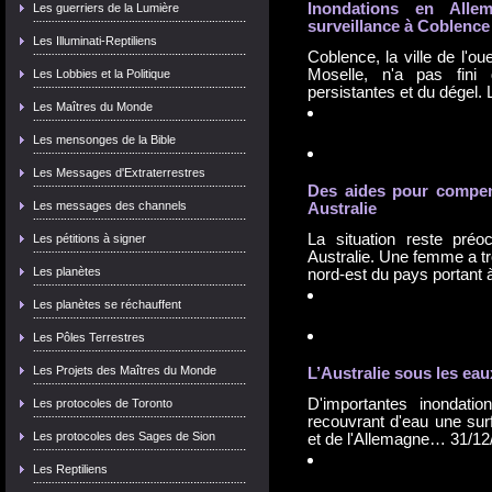
Inondation
s en Allem
Les guerriers de la Lumière
surveillance à Coblence
Les Illuminati-Reptiliens
Coblence, la ville de l'o
Moselle, n'a pas fini
Les Lobbies et la Politique
persistantes et du dégel
Les Maîtres du Monde
Les mensonges de la Bible
Les Messages d'Extraterrestres
Des aides pour compe
Les messages des channels
Australie
La situation reste préo
Les pétitions à signer
Australie. Une femme a t
Les planètes
nord-est du pays portan
Les planètes se réchauffent
Les Pôles Terrestres
Les Projets des Maîtres du Monde
L’Australie sous les eau
D'importantes inondatio
Les protocoles de Toronto
recouvrant d'eau une surf
Les protocoles des Sages de Sion
et de l'Allemagne…
31/12
Les Reptiliens