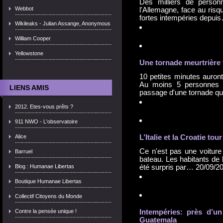
Des milliers de person
Webbot
l'Allemagne, face au risq
fortes intempéries depu
Wikileaks - Julian Assange, Anonymous
William Cooper
Yellowstone
Une tornade meurtrière f
10 petites minutes auront
Au moins 5 personnes o
LIENS AMIS
passage d'une tornade 
2012. Etes-vous prêts ?
911 NWO - L'observatoire
Alice
L’Italie et la Croatie to
Ce n'est pas une voiture 
Barruel
bateau. Les habitants de l
Blog : Humanae Libertas
été surpris par…
20/09/2
Boutique Humanae Libertas
Collectif Citoyens du Monde
Contre la pensée unique !
Intempéries: près d’un
Guatemala