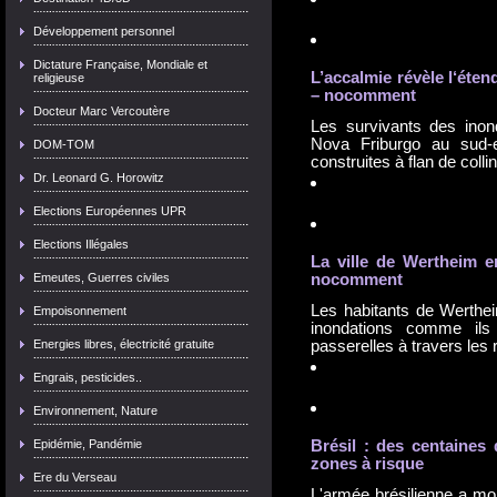
Développement personnel
Dictature Française, Mondiale et
L’accalmie révèle l‘éte
religieuse
– nocomment
Docteur Marc Vercoutère
Les survivants des inond
Nova Friburgo au sud-
DOM-TOM
construites à flan de coll
Dr. Leonard G. Horowitz
Elections Européennes UPR
Elections Illégales
La ville de Wertheim e
Emeutes, Guerres civiles
nocomment
Les habitants de Werthe
Empoisonnement
inondations comme ils 
Energies libres, électricité gratuite
passerelles à travers le
Engrais, pesticides..
Environnement, Nature
Epidémie, Pandémie
Brésil : des centaines
zones à risque
Ere du Verseau
L'armée brésilienne a mo