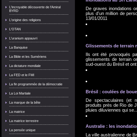
Inondation
s au Sri Lan
L'incroyable découverte de l'Amiral
De graves inondations on
BYRD
plus d'un million de pers
13/01/2011
L'origine des religions
L'OTAN
L'uranium appauvri
Glissements de terrain m
La Banquise
Ils ont été provoqués pa
La Bible et les Sumériens
glissements de terrain 
sud-ouest du Brésil et o
La dictature mondiale
La FED et le FMI
La fin programmée de la démocratie
Brésil : coulées de boue
La Loi Martiale
De spectaculaires (et m
La marque de la bête
produits près de Rio de J
pluies diluviennes qui s
La matrice
La matrice terrestre
Australie : les
inondatio
La pensée unique
La ville australienne de 