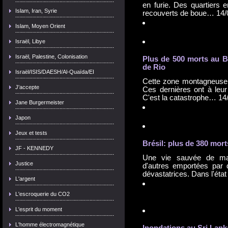
en furie. Des quartiers e
Islam, Iran, Syrie
recouverts de boue…
14/
Islam, Moyen Orient
Israël, Libye
Israël, Palestine, Colonisation
Plus de 500 morts au Br
de Rio
Israël/ISIS/DAESH/Al-Quaïda/EI
Cette zone montagneuse a
J'accepte
Ces dernières ont à leur
C'est la catastrophe…
14
Jane Burgermeister
Japon
Jeux et tests
Brésil: plus de 380 mor
JF - KENNEDY
Une vie sauvée de man
Justice
d'autres emportées par 
dévastatrices. Dans l'ét
L'argent
L'escroquerie du CO2
L'esprit du moment
L'homme électromagnétique