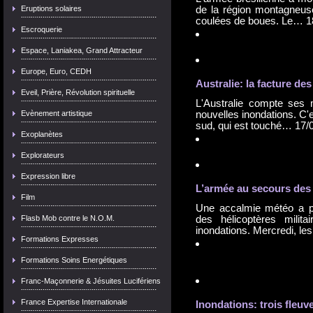
Eruptions solaires
de la région montagneuse
coulées de boues. Le…
1
Escroquerie
Espace, Laniakea, Grand Attracteur
Europe, Euro, CEDH
Australie: la facture de
Eveil, Prière, Révolution spirituelle
L'Australie compte ses m
Evènement artistique
nouvelles inondations. C'e
sud, qui est touché…
17/
Exoplanètes
Explorateurs
Expression libre
L’armée au secours des
Film
Une accalmie météo a pe
Flasb Mob contre le N.O.M.
des hélicoptères milit
inondations. Mercredi, l
Formations Expresses
Formations Soins Energétiques
Franc-Maçonnerie & Jésuites Lucifériens
France Expertise Internationale
Inondation
s: trois fle