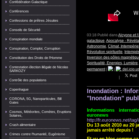
Confédération Galactique
Conférences
Confessions de prêtres Jésuites
Conseils de Sécurité
03:18 Publié dans
Alcyone et 
Conspiration mondiale
galactique
,
Apocalyse - Révéla
Astronomie
,
Climat, Intempéri
Conspiration, Complot, Corruption
Révolution spirituelle
,
Intempér
Inversion des pôles magnétiqu
Constitution des Droits de l'Homme
Spiritualité, Energies, Lumière
Contestation élection illégale de Nicolas
permanent
|
|
del.icio.u
SARKOZY
|
Contrôle des populations
Copenhague
Inondation : Info
"Inondation" pub
CORONA, 5G, Nanoparticules, Bill
Gates
Informations internat
Cosmos, Météorites, Comètes, Eruptions
euronews
Solaires,
http://fr.euronews.net/tag/
Du 13 août 2010 au 20 ja
Crash alimentaire
jamais arrêté depuis !
Crimes contre l'humanité, Eugénisme
Et vu en bloc comme ça, 