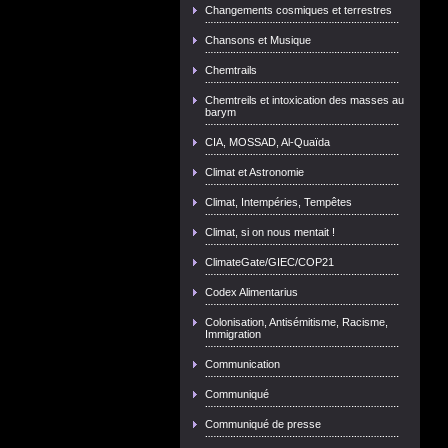
Changements cosmiques et terrestres
Chansons et Musique
Chemtrails
Chemtreils et intoxication des masses au
barym
CIA, MOSSAD, Al-Quaïda
Climat et Astronomie
Climat, Intempéries, Tempêtes
Climat, si on nous mentait !
ClimateGate/GIEC/COP21
Codex Alimentarius
Colonisation, Antisémitisme, Racisme,
Immigration
Communication
Communiqué
Communiqué de presse