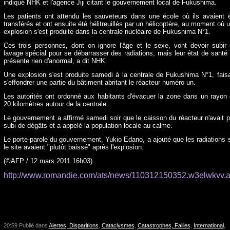
indiqué NHK et l'agence Jiji citant le gouvernement local de Fukushima.
Les patients ont attendu les sauveteurs dans une école où ils avaient 
transférés et ont ensuite été hélitreuillés par un hélicoptère, au moment où 
explosion s'est produite dans la centrale nucléaire de Fukushima N°1.
Ces trois personnes, dont on ignore l'âge et le sexe, vont devoir subir
lavage spécial pour se débarrasser des radiations, mais leur état de santé
présente rien d'anormal, a dit NHK.
Une explosion s'est produite samedi à la centrale de Fukushima N°1, fais
s'effondrer une partie du bâtiment abritant le réacteur numéro un.
Les autorités ont ordonné aux habitants d'évacuer la zone dans un rayon
20 kilomètres autour de la centrale.
Le gouvernement a affirmé samedi soir que le caisson du réacteur n'avait 
subi de dégâts et a appelé la population locale au calme.
Le porte-parole du gouvernement, Yukio Edano, a ajouté que les radiations 
le site avaient "plutôt baissé" après l'explosion.
(©AFP / 12 mars 2011 16h03)
http://www.romandie.com/ats/news/110312150352.w3elwkvv.
20:59 Publié dans
Alertes, Disparitions
,
Cataclysmes
,
Catastrophes, Failles
,
International
,