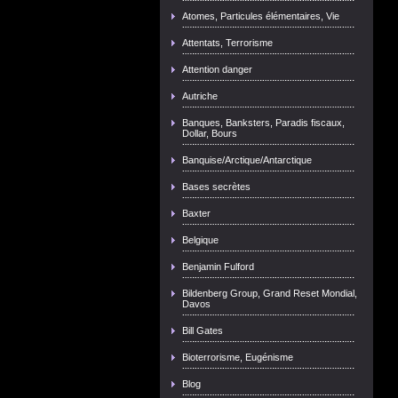
Atomes, Particules élémentaires, Vie
Attentats, Terrorisme
Attention danger
Autriche
Banques, Banksters, Paradis fiscaux,
Dollar, Bours
Banquise/Arctique/Antarctique
Bases secrètes
Baxter
Belgique
Benjamin Fulford
Bildenberg Group, Grand Reset Mondial,
Davos
Bill Gates
Bioterrorisme, Eugénisme
Blog