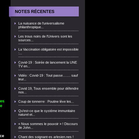
NOTES RÉCENTES
La nuisance de l'universalisme
philanthropique...
Les trous noirs de l'Univers sont les
sources...
La Vaccination obligatoire est impossible
:...
Covid-19 : Soirée de lancement la UNE
TV en...
Vidéo : Covid-19 : Tout passe……. sauf
leur...
Covid 19, Tous ensemble pour défendre
nos...
es
Coup de tonnerre : Poutine lève les...
re
Qu'est-ce que le système immunitaire
naturel et...
« Nous sommes le pouvoir » ! Discours
de John...
nce
Chant des soignant-es arlesien.nes !