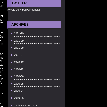
t à
TWITTER
aux
.
Tweets de @pouvoirmondial
ent
ng,
tre
ARCHIVES
.
ère
2021-10
rès
ll,
2021-09
 de
2021-08
les
2021-01
ons
 du
2020-12
 au
bre
2020-11
été
 eu
2020-06
 un
et
2020-05
ent
me,
2020-04
 la
2019-05
ont
Toutes les archives
ont