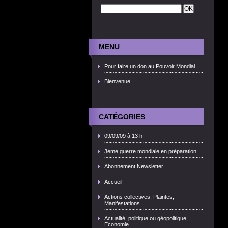
MENU
Pour faire un don au Pouvoir Mondial
Bienvenue
CATÉGORIES
09/09/09 à 13 h
3ème guerre mondiale en préparation
Abonnement Newsletter
Accueil
Actions collectives, Plaintes,
Manifestations
Actualité, politique ou géopolitique,
Economie