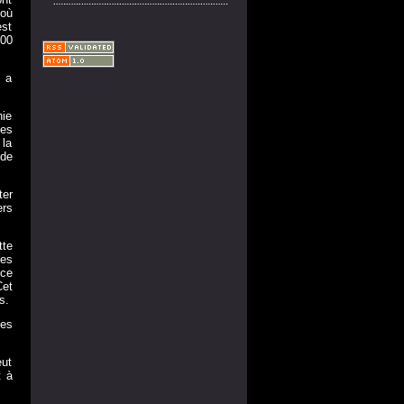
 où
est
00
i a
nie
les
la
 de
ter
ers
tte
les
nce
Cet
as.
les
eut
t à