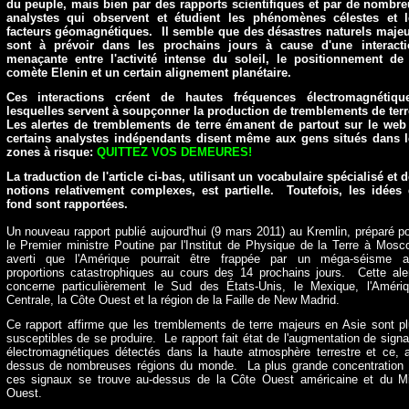
du peuple, mais bien par des rapports scientifiques et par de nombr
analystes qui observent et étudient les phénomènes célestes et l
facteurs géomagnétiques. Il semble que des désastres naturels maje
sont à prévoir dans les prochains jours à cause d'une interacti
menaçante entre l'activité intense du soleil, le positionnement de
comète Elenin et un certain alignement planétaire.
Ces interactions créent de hautes fréquences électromagnétique
lesquelles servent à soupçonner la production de tremblements de ter
Les alertes de tremblements de terre émanent de partout sur le web
certains analystes indépendants disent même aux gens situés dans 
zones à risque:
QUITTEZ VOS DEMEURES!
La traduction de l'article ci-bas, utilisant un vocabulaire spécialisé et 
notions relativement complexes, est partielle. Toutefois, les
idées 
fond sont rapportées.
Un nouveau rapport publié aujourd'hui (9 mars 2011) au Kremlin, préparé p
le Premier ministre Poutine par l'Institut de Physique de la Terre à Mosc
averti que l'Amérique pourrait être frappée par un méga-séisme a
proportions catastrophiques au cours des 14 prochains jours. Cette ale
concerne particulièrement le Sud des États-Unis, le Mexique, l'Améri
Centrale, la Côte Ouest et la région de la Faille de New Madrid.
Ce rapport affirme que les tremblements de terre majeurs en Asie sont p
susceptibles de se produire. Le rapport fait état de l'augmentation de sign
électromagnétiques détectés dans la haute atmosphère terrestre et ce, 
dessus de nombreuses régions du monde. La plus grande concentration
ces signaux se trouve au-dessus de la Côte Ouest américaine et du M
Ouest.