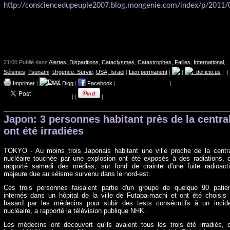
http://consciencedupeuple2007.blog.mongenie.com/index/p/2011
21:00 Publié dans
Alertes, Disparitions
,
Cataclysmes
,
Catastrophes, Failles
,
International
,
Séismes
,
Tsunami
,
Urgence. Survie
,
USA, Israël
|
Lien permanent
|
|
del.icio.us
|
|
Imprimer
|
Digg
|
Facebook
|
|
|
|
|
Japon: 3 personnes habitant près de la centra
ont été irradiées
TOKYO - Au moins trois Japonais habitant une ville proche de la centr
nucléaire touchée par une explosion ont été exposés à des radiations, 
rapporté samedi des médias, sur fond de crainte d'une fuite radioact
majeure due au séisme survenu dans le nord-est.
Ces trois personnes faisaient partie d'un groupe de quelque 90 patie
internés dans un hôpital de la ville de Futaba-machi et ont été choisis
hasard par les médecins pour subir des tests consécutifs à un incid
nucléaire, a rapporté la télévision publique NHK.
Les médecins ont découvert qu'ils avaient tous les trois été irradiés, 