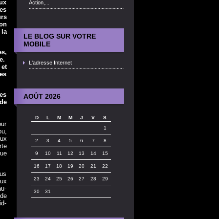
eux
Action,...
es
urs
on
 la
LE BLOG SUR VOTRE
MOBILE
s,
re.
L'adresse Internet
 et
les
des
AOÛT 2026
de
D
L
M
M
J
V
S
our
1
ou,
ux
2
3
4
5
6
7
8
rte
que
9
10
11
12
13
14
15
16
17
18
19
20
21
22
lus
23
24
25
26
27
28
29
aux
au-
30
31
 de
id-