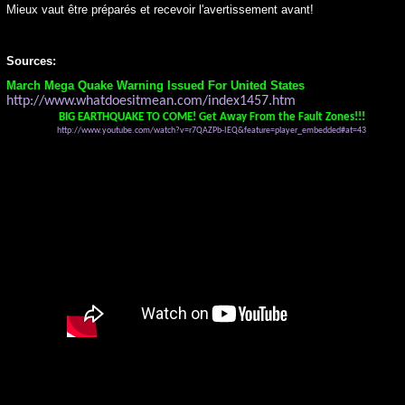
Mieux vaut être préparés et recevoir l'avertissement avant!
Sources:
March Mega Quake Warning Issued For United States
http://www.whatdoesitmean.com/index1457.htm
BIG EARTHQUAKE TO COME! Get Away From the Fault Zones!!!
http://www.youtube.com/watch?v=r7QAZPb-IEQ&feature=player_embedded#at=43