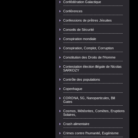
Confédération Galactique
Conférences
Confessions de prêtres Jésuites
Conseils de Sécurité
Conspiration mondiale
Conspiration, Complot, Corruption
Constitution des Droits de l'Homme
Contestation élection illégale de Nicolas
SARKOZY
Contrôle des populations
Copenhague
CORONA, 5G, Nanoparticules, Bill
Gates
Cosmos, Météorites, Comètes, Eruptions
Solaires,
Crash alimentaire
Crimes contre l'humanité, Eugénisme