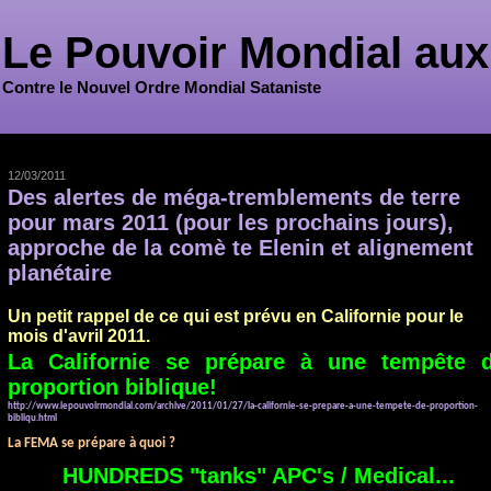
Le Pouvoir Mondial aux
Contre le Nouvel Ordre Mondial Sataniste
12/03/2011
Des alertes de méga-tremblements de terre
pour mars 2011 (pour les prochains jours),
approche de la comè te Elenin et alignement
planétaire
Un petit rappel de ce qui est prévu en Californie pour le
mois d'
avril 2011.
La Californie se prépare à une tempête 
proportion biblique!
http://www.lepouvoirmondial.com/archive/2011/01/27/la-californie-se-prepare-a-une-tempete-de-proportion-
bibliqu.html
La FEM
A se prépare à quoi ?
HUNDREDS "tanks" APC's / Medical...