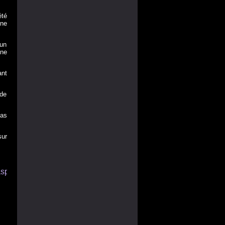
été
une
 un
 ne
ant
 de
pas
sur
asp