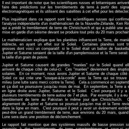
Il est important de noter que les scientifiques russes et britanniques arriven
faire des prédictions sur les tremblements de terre à partir des sign
électromagnétiques et ils utilisent des satellites à cet effet pour les détecter
Plus inquiétant dans ce rapport sont les scientifiques russes qui confirm
l'analyse indépendante d'un mathématicien de la Nouvelle-Zélande, Ken Ri
qui a prédit le tremblement de terre de Christchurch et qui a publié une au
mise en garde d'un séisme devant se produire tout près du 20 mars prochain
Le mathématicien explique que les planètes influencent la Terre, de mani
indirecte, en ayant un effet sur le Soleil. Certaines planètes sont t
grosses dont voici un comparatif: si le Soleil était un ballon de basketba
Jupiter et Saturne seraient de la taille d'un pamplemousse et la Terre serait
la taille d'un grain de poivre.
Jupiter et Saturne causent de grandes "marées" sur le Soleil quand el
arrivent de chaque côté de celui-ci. Ces "marées" deviennent des érupti
solaires. En ce moment, nous avons Jupiter et Saturne de chaque côté
Soleil ce qui crée une "souque-à-la-corde" avec la Terre qui se trouve
milieu (une lutte sans merci contre la Terre). Cela a commencé en septem
et ça doit se poursuivre jusqu'au mois de mai. En septembre, la Terre a 
en ligne droite avec Jupiter, Saturne et le Soleil. C'est pourquoi il y a
plusieurs tremblements de terre autour de 7 et plus. Par exemple, il y a eu
tremblement de terre au Pakistan le même jour que Christchurch. C
alignement de Jupiter et Saturne se poursuit jusqu'en mai et la Terre revi
dans la ligne en mars. C'est pourquoi il peut y avoir un évènement extrê
peut-être un grand tremblement de terre, aux environs du 20 mars, quand
Lune sera dans une position de déclenchement.
Le rapport fait mention que des systèmes massifs de basse pression s
associés à des tremblements de terre catastrophiques et ceux-ci s