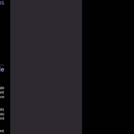
/03/991022
le
ale
ont
ive
nts
 au
ent
ont