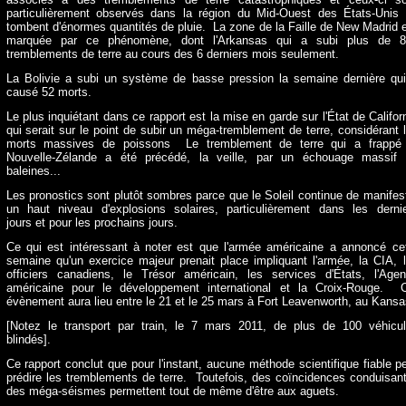
particulièrement observés dans la région du Mid-Ouest des États-Unis
tombent d'énormes quantités de pluie. La zone de la Faille de New Madrid 
marquée par ce phénomène, dont l'Arkansas qui a subi plus de 8
tremblements de terre au cours des 6 derniers mois seulement.
La Bolivie a subi un système de basse pression la semaine dernière qu
causé 52 morts.
Le plus inquiétant dans ce rapport est la mise en garde sur l'État de Califor
qui serait sur le point de subir un méga-tremblement de terre, considérant 
morts massives de poissons Le tremblement de terre qui a frappé 
Nouvelle-Zélande a été précédé, la veille, par un échouage massif
baleines...
Les pronostics sont plutôt sombres parce que le Soleil continue de manifes
un haut niveau d'explosions solaires, particulièrement dans les derni
jours et pour les prochains jours.
Ce qui est intéressant à noter est que l'armée américaine a annoncé ce
semaine qu'un exercice majeur prenait place impliquant l'armée, la CIA, 
officiers canadiens, le Trésor américain, les services d'États, l'Age
américaine pour le développement international et la Croix-Rouge. 
évènement aura lieu entre le 21 et le 25 mars à Fort Leavenworth, au Kans
[Notez le transport par train, le 7 mars 2011, de plus de 100 véhicu
blindés].
Ce rapport conclut que pour l'instant, aucune méthode scientifique fiable p
prédire les tremblements de terre. Toutefois, des coïncidences conduisan
des méga-séismes permettent tout de même d'être aux aguets.