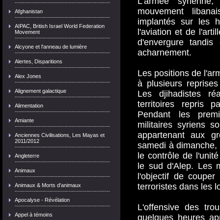
L'armée syrienne
mouvement libanai
Afghanistan
implantés sur les h
AIPAC, British Israel World Federation
l'aviation et de l'art
Movement
d'envergure tandis 
Alcyone et l'anneau de lumière
acharnement.
Alertes, Disparitions
Les positions de l'ar
Alex Jones
à plusieurs reprises
Alignement galactique
Les djihadistes réa
territoires repris 
Alimentation
Pendant les premi
Amiante
militaires syriens s
appartenant aux gr
Anciennes Civilisations, Les Mayas et
2011/2012
samedi à dimanche, l
le contrôle de l'unit
Angleterre
le sud d'Alep. Les m
Animaux
l'objectif de coupe
terroristes dans les 
Animaux & Morts d'animaux
Apocalyse - Révélation
L'offensive des tr
Appel à témoins
quelques heures apr