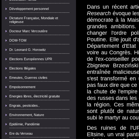
Dans un récent art
Développement personnel
Research
évoque les 
Dictature Française, Mondiale et
démocrate à la Maiso
religieuse
grandes ambitions.
Docteur Marc Vercoutère
changer l'ordre po
Poutine. Elle jouit d
DOM-TOM
Département d'Etat
Dr. Leonard G. Horowitz
voire au Congrès. Hi
de l'ex-conseiller po
Elections Européennes UPR
Zbigniew Brzezińsk
Elections Illégales
entraînée malicieus
s'est transformé en 
Emeutes, Guerres civiles
pas faux dire que c
Empoisonnement
la chute de l'empire 
Energies libres, électricité gratuite
des russes dans les 
la région. Ces même
Engrais, pesticides..
sont plutôt de natu
Environnement, Nature
subi le martyr au co
Epidémie, Pandémie
Des ruines de l'
Eltsine, un vrai pant
Ere du Verseau