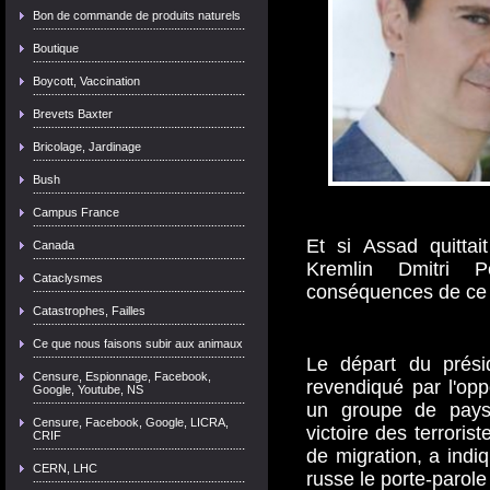
Bon de commande de produits naturels
Boutique
Boycott, Vaccination
Brevets Baxter
Bricolage, Jardinage
Bush
Campus France
Et si Assad quittai
Canada
Kremlin Dmitri P
Cataclysmes
conséquences de ce 
Catastrophes, Failles
Ce que nous faisons subir aux animaux
Le départ du prési
Censure, Espionnage, Facebook,
revendiqué par l'opp
Google, Youtube, NS
un groupe de pays 
Censure, Facebook, Google, LICRA,
victoire des terrori
CRIF
de migration, a indiq
CERN, LHC
russe le porte-parole