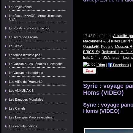
Le Projet Vénus
Le réseau HAARP - Arme Ultime des
USA
Le Roi de France - Louis XX
17:43 Publié dans
Actualité, p
Le secret de Fatima
Maçonnerie & Jésuites Lucifér
Le Siècle
Quaïda/EI
,
Poutine, Moscou, R
BRICS; Sy
,
Rothschild, Mafia 
Le temps n'existe pas !
Irak, Chine
,
USA, Israël
|
Lien 
Le Vatican & Les Jésuites Lucifériens
Digg
|
Facebook
|
|
Le Vatican et la politique
Les Alliés de l'Humanité
Syrie : voyage p
Les ANNUNAKIS
Homs (VIDEO)
Les Banques Mondiales
Syrie : voyage pan
Les Cartels
Homs (VIDEO)
Les Energies Propres existent !
Les enfants Indigos