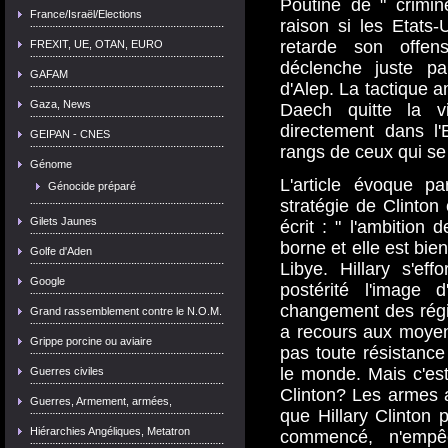
Poutine de " crimin
France/Israël/Elections
raison si les Etats
retarde son offen
FREXIT, UE, OTAN, EURO
déclenche juste par
GAFAM
d'Alep. La tactique a
Gaza, News
Daech quitte la vi
directement dans l'
GEIPAN - CNES
rangs de ceux qui se 
Génome
L'article évoque p
Génocide préparé
stratégie de Clinton 
Gilets Jaunes
écrit : " l'ambition 
borne et elle est bien
Golfe d'Aden
Libye. Hillary s'ef
Google
postérité l'image 
changement des régim
Grand rassemblement contre le N.O.M.
a recours aux moyen
Grippe porcine ou aviaire
pas toute résistance
le monde. Mais c'est 
Guerres civiles
Clinton? Les armes a
Guerres, Armement, armées,
que Hillary Clinton 
Hiérarchies Angéliques, Metatron
commencé, n'empê