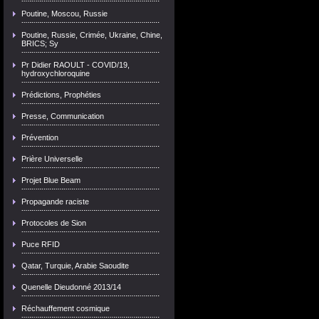
Poutine, Moscou, Russie
Poutine, Russie, Crimée, Ukraine, Chine,
BRICS; Sy
Pr Didier RAOULT - COVID/19,
hydroxychloroquine
Prédictions, Prophéties
Presse, Communication
Prévention
Prière Universelle
Projet Blue Beam
Propagande raciste
Protocoles de Sion
Puce RFID
Qatar, Turquie, Arabie Saoudite
Quenelle Dieudonné 2013/14
Réchauffement cosmique