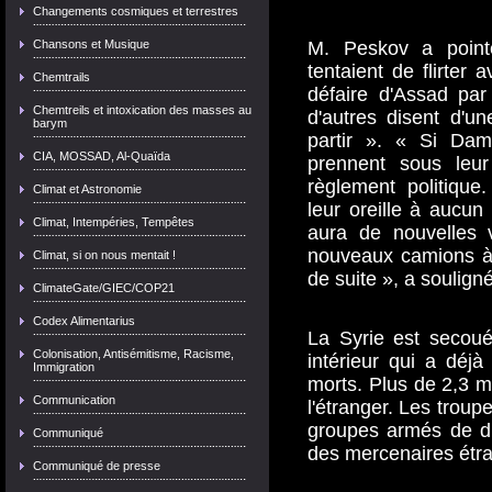
Changements cosmiques et terrestres
Chansons et Musique
M. Peskov a point
tentaient de flirter 
Chemtrails
défaire d'Assad par 
Chemtreils et intoxication des masses au
d'autres disent d'un
barym
partir ». « Si Dam
CIA, MOSSAD, Al-Quaïda
prennent sous leur
règlement politique.
Climat et Astronomie
leur oreille à aucun 
Climat, Intempéries, Tempêtes
aura de nouvelles 
nouveaux camions à 
Climat, si on nous mentait !
de suite », a soulign
ClimateGate/GIEC/COP21
Codex Alimentarius
La Syrie est secoué
Colonisation, Antisémitisme, Racisme,
intérieur qui a déjà
Immigration
morts. Plus de 2,3 mi
Communication
l'étranger. Les trou
groupes armés de di
Communiqué
des mercenaires étr
Communiqué de presse