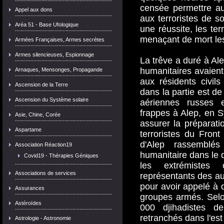
censée permettre au
Appel aux dons
aux terroristes de so
Aréa 51 - Base Ufologique
une réussite, les terr
menaçant de mort les 
Armées Françaises, Armes secrètes
Armes silencieuses, Espionnage
La trêve a duré à Ale
humanitaires avaient
Arnaques, Mensonges, Propagande
aux résidents civil
Ascension de la Terre
dans la partie est de 
Ascension du Système solaire
aériennes russes 
frappes à Alep, en Sy
Asie, Chine, Corée
assurer la préparati
Aspartame
terroristes du Front
d'Alep rassemblés
Association Réaction19
humanitaire dans le q
Covid19 - Thérapies Géniques
les extrémistes
Associations de services
représentants des au
pour avoir appelé à q
Assurances
groupes armés. Selon
Astéroïdes
000 djihadistes d
retranchés dans l'est
Astrologie - Astronomie