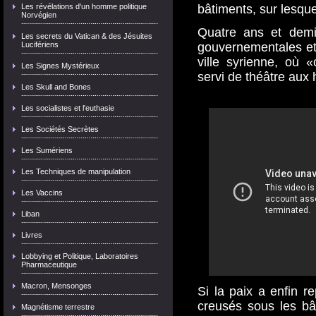
Les révélations d'un homme politique
bâtiments, sur lesqu
Norvégien
Quatre ans et demi 
Les secrets du Vatican & des Jésuites
Lucifériens
gouvernementales et l
ville syrienne, où 
Les Signes Mystérieux
servi de théâtre aux h
Les Skull and Bones
Les socialistes et l'euthasie
Les Sociétés Secrètes
Les Sumériens
Les Techniques de manipulation
Les Vaccins
Liban
Livres
Lobbying et Politique, Laboratoires
Pharmaceutique
Macron, Mensonges
Si la paix a enfin r
creusés sous les bâ
Magnétisme terrestre