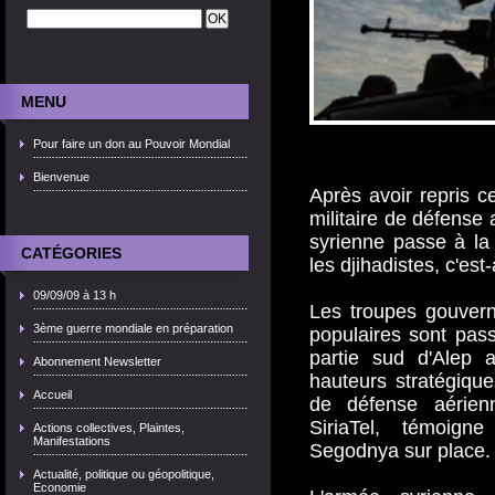
MENU
Pour faire un don au Pouvoir Mondial
Bienvenue
Après avoir repris ce
militaire de défense 
syrienne passe à la
CATÉGORIES
les djihadistes, c'est-
09/09/09 à 13 h
Les troupes gouvern
3ème guerre mondiale en préparation
populaires sont pas
partie sud d'Alep a
Abonnement Newsletter
hauteurs stratégiques
Accueil
de défense aérien
SiriaTel, témoig
Actions collectives, Plaintes,
Manifestations
Segodnya sur place.
Actualité, politique ou géopolitique,
Economie