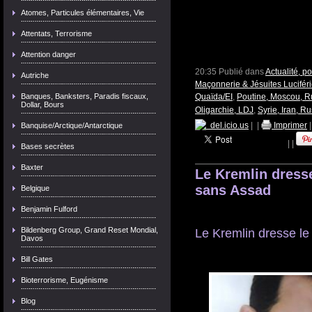
Atomes, Particules élémentaires, Vie
Attentats, Terrorisme
Attention danger
20:35 Publié dans
Actualité, p
Autriche
Maçonnerie & Jésuites Lucifér
Banques, Banksters, Paradis fiscaux,
Quaïda/EI
,
Poutine, Moscou, R
Dollar, Bours
Oligarchie, LDJ
,
Syrie, Iran, Ru
del.icio.us
|
|
Imprimer
Banquise/Arctique/Antarctique
|
|
Bases secrètes
Baxter
Le Kremlin dresse
sans Assad
Belgique
Benjamin Fulford
Bildenberg Group, Grand Reset Mondial,
Le Kremlin dresse le
Davos
Bill Gates
Bioterrorisme, Eugénisme
Blog