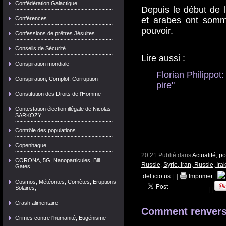
Confédération Galactique
Depuis le début de l
Conférences
et arabes ont sommé
pouvoir.
Confessions de prêtres Jésuites
Conseils de Sécurité
Lire aussi :
Conspiration mondiale
Florian Philippot:
Conspiration, Complot, Corruption
pire"
Constitution des Droits de l'Homme
Contestation élection illégale de Nicolas
SARKOZY
Contrôle des populations
Copenhague
20:21 Publié dans
Actualité, p
CORONA, 5G, Nanoparticules, Bill
Russie
,
Syrie, Iran, Russie, Ira
Gates
del.icio.us
|
|
Imprimer
|
Cosmos, Météorites, Comètes, Eruptions
Solaires,
|
|
Crash alimentaire
Comment renverse
Crimes contre l'humanité, Eugénisme