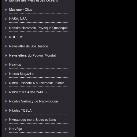
Montée des Mers et des Océans
Musique - Clips
NASA, NSA
Nassim Haramein, Physique Quantique
NDE-EMI
Newsletter de Sos Justice
Newsletters du Pouvoir Mondial
Next-up
Nexus Magazine
Nibiru - Planète X ou Nemesis, Elenin
Nibiru et les ANNUNAKIS
Nicolas Sarközy de Nagy-Bocsa
Nikolas TESLA
Niveau des mers & des océans
Norvège