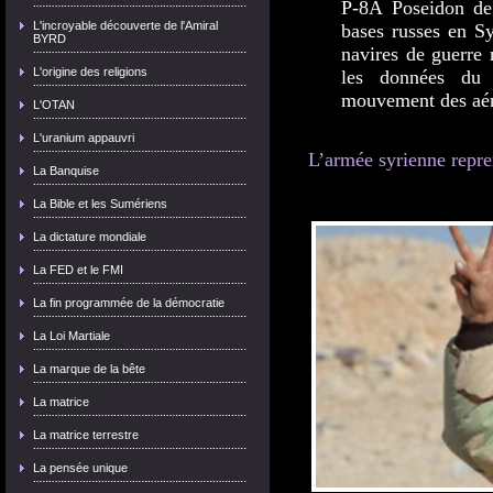
P-8A Poseidon de
L'incroyable découverte de l'Amiral
bases russes en S
BYRD
navires de guerre 
L'origine des religions
les données du s
mouvement des aér
L'OTAN
L'uranium appauvri
L’armée syrienne repre
La Banquise
La Bible et les Sumériens
La dictature mondiale
La FED et le FMI
La fin programmée de la démocratie
La Loi Martiale
La marque de la bête
La matrice
La matrice terrestre
La pensée unique