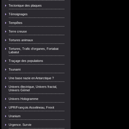
Tectonique des plaques
Témoignages
Tempêtes
Terre creuse
Tortures animaux
Tortures, Trafic d'organes, Fortabat
Labatut
Traçage des populations
Tsunami
Une base nazie en Antarctique ?
Univers électrique, Univers fractal,
Univers Gémel
Univers Hologramme
UPR/François Asselineau, Frexit
Uranium
Urgence. Survie