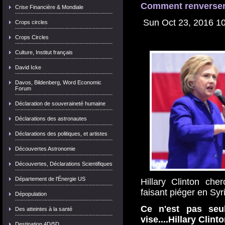
Comment renverser 
Crise Financière & Mondiale
Sun Oct 23, 2016 1
Crops circles
Crops Circles
Culture, Institut français
David Icke
Davos, Bildenberg, Word Economic
Forum
Déclaration de souveraineté humaine
Déclarations des astronautes
Déclarations des politiques, et artistes
Découvertes Astronomie
Découvertes, Déclarations Scientifiques
Département de l'Énergie US
Hillary Clinton che
faisant piéger en Sy
Dépopulation
Ce n'est pas seu
Des atteintes à la santé
vise....Hillary Clint
Destination 4D/5D