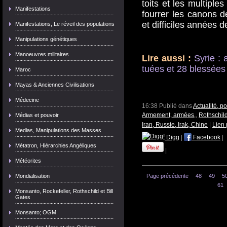
toits et les multiple
Manifestations
fourrer les canons d
et difficiles années d
Manifestations, Le réveil des populations
Manipulations génétiques
Manoeuvres militaires
Lire aussi :
Syrie : 
tuées et 28 blessée
Maroc
Mayas & Anciennes Civilisations
Médecine
16:38 Publié dans
Actualité, p
Armement, armées,
,
Rothschil
Médias et pouvoir
Iran, Russie, Irak, Chine
|
Lien
Medias, Manipulations des Masses
Digg
|
Facebook
|
Métatron, Hiérarchies Angéliques
|
Météorites
Mondialisation
Page précédente
48
49
5
61
Monsanto, Rockefeller, Rothschild et Bill
Gates
Monsanto; OGM