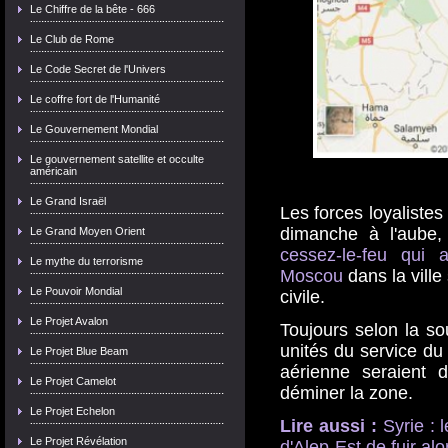
Le Chiffre de la bête - 666
Le Club de Rome
Le Code Secret de l'Univers
Le coffre fort de l'Humanité
Le Gouvernement Mondial
Le gouvernement satellite et occulte
américain
Le Grand Israël
Les forces loyalistes
dimanche à l'aube
Le Grand Moyen Orient
cessez-le-feu qui
Le mythe du terrorisme
Moscou
dans la ville
Le Pouvoir Mondial
civile.
Le Projet Avalon
Toujours selon la sou
unités du service du 
Le Projet Blue Beam
aérienne seraient 
Le Projet Camelot
déminer la zone.
Le Projet Echelon
Lire aussi :
Syrie : 
Le Projet Révélation
d'Alep-Est de fuir alo