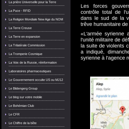
La prière Universelle pour la Terre
Les forces gouvern
La Puce - RFID
contrôle total de l'
dans le sud de la vi
La Religion Mondiale New Age du NOM
trêve humanitaire de t
La Terre Creuse
«L'armée syrienne a
La Terre en expansion
l'unité militaire de 
la suite de violents 
La Trilatérale Commission
a indiqué, dimanche
La Tromperie Cosmique
syrienne à l'agence 
La Voix de la Russie, réinformation
Laboratoires pharmaceutiques
Le Gouvernement occulte US ou MJ12
Le Bildengerg Group
Le blog sur votre mobile
Le Bohémian Club
Le CFR
Le Chiffre de la bête