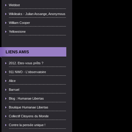
Webbot
Wikileaks - Julian Assange, Anonymous
William Cooper
Yellowstone
LIENS AMIS
2012. Etes-vous prêts ?
911 NWO - L'observatoire
Alice
Barruel
Blog : Humanae Libertas
Boutique Humanae Libertas
Collectif Citoyens du Monde
Contre la pensée unique !