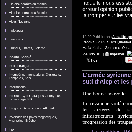
laquelle nous assis
Histoire secrète du monde
erreur l'opinion publ
Histoire secrète du Monde
la tromper sur les vra
Hitler, Nazisme
Holocaute
18:09 Publié dans
Actualité, p
Honduras
Israël/ISIS/DAESH/Al-Quaïda/E
Mafia Kazhar
,
Sionisme, Oligar
Humour, Chants, Détente
del.icio.us
|
|
Imprimer
|
Insolite, Société
|
|
Institut français
L'armée syrienne 
Intempéries, Inondations, Ouragans,
Tempêtes, Séis
sud d'Alep et le
International
Une bonne nouvelle !
Internet, Cyber-attaques, Anonymus,
Espionnage, NS
En revanche voilà com
Intrigues - Assassinats, Attentats
les arrières de se
infrastructures syri
Inversion des pôles magnétiques,
Anomalies, Brèche
progression des troupe
Irak
La coalition US