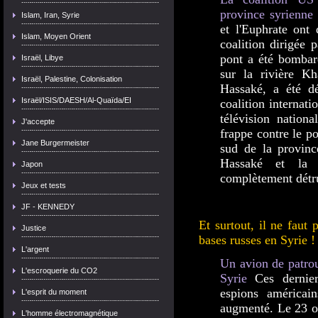
province syrienne
Islam, Iran, Syrie
et l'Euphrate ont 
Islam, Moyen Orient
coalition dirigée 
pont a été bombar
Israël, Libye
sur la rivière K
Israël, Palestine, Colonisation
Hassaké, a été d
Israël/ISIS/DAESH/Al-Quaïda/EI
coalition internati
télévision nationa
J'accepte
frappe contre le p
Jane Burgermeister
sud de la provinc
Hassaké et la 
Japon
complètement détru
Jeux et tests
JF - KENNEDY
Et surtout, il ne faut 
Justice
bases russes en Syrie !
L'argent
Un avion de patrou
L'escroquerie du CO2
Syrie
Ces derniers
espions américai
L'esprit du moment
augmenté. Le 23 oc
L'homme électromagnétique