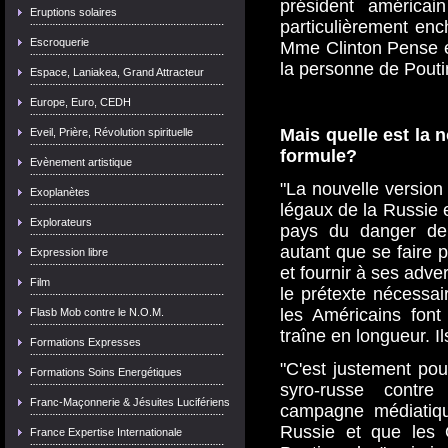
président américai
Eruptions solaires
particulièrement en
Escroquerie
Mme Clinton Pense et
la personne de Pouti
Espace, Laniakea, Grand Attracteur
Europe, Euro, CEDH
Mais quelle est la 
Eveil, Prière, Révolution spirituelle
formule?
Evènement artistique
"La nouvelle version 
Exoplanètes
légaux de la Russie e
Explorateurs
pays du danger de l
autant que se faire 
Expression libre
et fournir à ses adv
Film
le prétexte nécessai
les Américains font
Flasb Mob contre le N.O.M.
traîne en longueur. I
Formations Expresses
"C'est justement pou
Formations Soins Energétiques
syro-russe contr
Franc-Maçonnerie & Jésuites Lucifériens
campagne médiatiqu
Russie et que les 
France Expertise Internationale