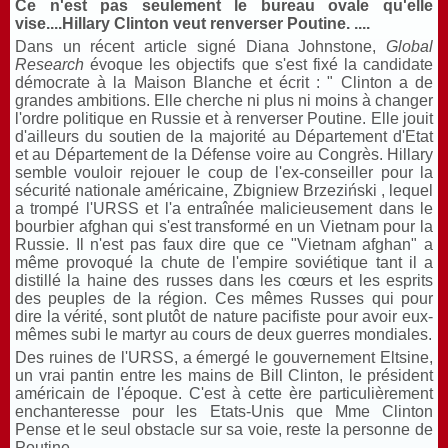
Ce n'est pas seulement le bureau ovale qu'elle
vise....Hillary Clinton veut renverser Poutine. ....
Dans un récent article signé Diana Johnstone,
Global
Research
évoque les objectifs que s'est fixé la candidate
démocrate à la Maison Blanche et écrit : " Clinton a de
grandes ambitions. Elle cherche ni plus ni moins à changer
l'ordre politique en Russie et à renverser Poutine. Elle jouit
d'ailleurs du soutien de la majorité au Département d'Etat
et au Département de la Défense voire au Congrès. Hillary
semble vouloir rejouer le coup de l'ex-conseiller pour la
sécurité nationale américaine, Zbigniew Brzeziński , lequel
a trompé l'URSS et l'a entraînée malicieusement dans le
bourbier afghan qui s'est transformé en un Vietnam pour la
Russie. Il n'est pas faux dire que ce "Vietnam afghan" a
même provoqué la chute de l'empire soviétique tant il a
distillé la haine des russes dans les cœurs et les esprits
des peuples de la région. Ces mêmes Russes qui pour
dire la vérité, sont plutôt de nature pacifiste pour avoir eux-
mêmes subi le martyr au cours de deux guerres mondiales.
Des ruines de l'URSS, a émergé le gouvernement Eltsine,
un vrai pantin entre les mains de Bill Clinton, le président
américain de l'époque. C'est à cette ère particulièrement
enchanteresse pour les Etats-Unis que Mme Clinton
Pense et le seul obstacle sur sa voie, reste la personne de
Poutine.