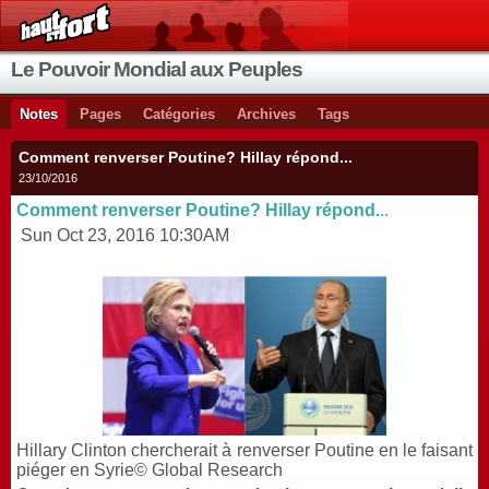
Le Pouvoir Mondial aux Peuples
Notes
Pages
Catégories
Archives
Tags
Comment renverser Poutine? Hillay répond...
23/10/2016
Comment renverser Poutine? Hillay répond.
..
Sun Oct 23, 2016 10:30AM
Hillary Clinton chercherait à renverser Poutine en le faisant
piéger en Syrie© Global Research