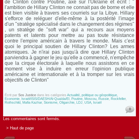
de Clinton contre Poutine, axé sur l'Ukraine et écrit : "
l'ambition de Hillary Clinton ne connait pas de borne et elle
est bien visible à travers ses courriels sur la Libye. Hillary
s'efforce de reléguer d'elle-même à la postérité l'image
d'un "stratège spécialisé dans le changement des régimes"
, un stratège de "soft war" qui a recours aux moyens
patents et latents pour mettre au pas toute résistance
contre l'empire américain à travers le monde. Mais c'est
quoi le principal soutien de Hillary Clinton? Les armes
atomiques. Je n'irai pas jusqu'à dire que Hillary Clinton
parviendra à gagner le jeu qu'elle a commencé, n'empêche
que la cirque électorale à laquelle nous assistons en ce
moment vise à induire en erreur l'opinion publique
américaine et internationale et à la tromper sur les vrais
objectifs de Clinton"
Écrit par
Sos Justice
dans les catégories
Actualité, politique ou géopolitique,
Economie
,
Israël/ISIS/DAESH/Al-Quaïda/EI
,
Poutine, Moscou, Russie
,
Rockfeller
,
Rothschild, Mafia Kazhar
,
Sionisme, Oligarchie, LDJ
,
USA, Israël
0
Les commentaires sont fermés.
> Haut de page