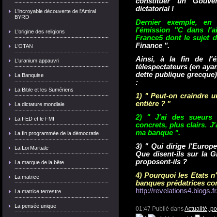
constituer un Gouve
dictatorial !
L'incroyable découverte de l'Amiral
BYRD
Dernier exemple, en 
l'émission "C dans l'a
L'origine des religions
France5 dont le sujet du
Finance ".
L'OTAN
Ainsi, à la fin de l'
L'uranium appauvri
télespectateurs (en ayant
dette publique grecque)
La Banquise
:
La Bible et les Sumériens
1) " Peut-
on craindre u
entière ? "
La dictature mondiale
2) " J'ai des sueurs 
La FED et le FMI
concrets, plus clairs. J
ma banque ".
La fin programmée de la démocratie
3) " Qui dirige l'Euro
La Loi Martiale
Que disent-ils sur la 
proposent-ils ?
La marque de la bête
4) Pourquoi les Etats n'
La matrice
banques prédatrices c
http://revelations4.blogs.fr
La matrice terrestre
La pensée unique
01:47 Publié dans
Actualité, p