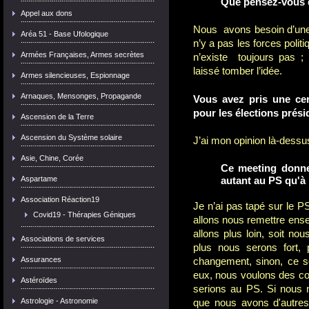
Que pensez-vous d
Appel aux dons
Nous avons besoin d’une co
Aréa 51 - Base Ufologique
n’y a pas les forces polit
Armées Françaises, Armes secrètes
n’existe toujours pas ; 
laissé tomber l’idée.
Armes silencieuses, Espionnage
Arnaques, Mensonges, Propagande
Vous avez pris une cer
pour les élections prési
Ascension de la Terre
Ascension du Système solaire
J’ai mon opinion là-dessus,
Asie, Chine, Corée
Ce meeting donne
Aspartame
autant au PS qu'à 
Association Réaction19
Je n’ai pas tapé sur le 
Covid19 - Thérapies Géniques
allons nous remettre ens
allons plus loin, soit nou
Associations de services
plus nous serons fort,
Assurances
changement, sinon, ce 
eux, nous voulons des co
Astéroïdes
serions au PS. Si nous
Astrologie - Astronomie
que nous avons d'autres