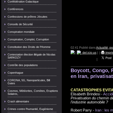
Confédération Galactique
Conférences
Confessions de prêtres Jésuites
Conseils de Sécurité
Conspiration mondiale
Conspiration, Complot, Corruption
Constitution des Droits de l'Homme
02:41 Publié dans
Actualité, p
|
del.icio.us
|
|
Impri
Contestation élection illégale de Nicolas
SARKOZY
|
Contrôle des populations
Boycott, Congo, R
Copenhague
en Iran, privatisat
CORONA, 5G, Nanoparticules, Bill
Gates
CATASTROPHES EVITA
Cosmos, Météorites, Comètes, Eruptions
Elisabeth Brindesi -
Accide
Solaires,
Privatisation du chemin d
Crash alimentaire
l'industrie automobile ?
Crimes contre l'humanité, Eugénisme
Robert Parry -
Iran : les