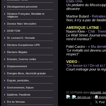
Etats-Unis
Un pédiatre du Mississippi
Développement personnel
désastre
Dictature Française, Mondiale et
Martine Bulard -
Retraites
religieuse
Non, il n'y a pas de fatalit
Docteur Marc Vercoutère
AMERIQUE LATINE :
DOM-TOM
Naomi Klein -
Chili : Trem
Le Wall Street Journal en
Dr. Leonard G. Horowitz
rend-il menteur?
Elections Européennes UPR
Fidel Castro -
« Ma derniè
"Le métallo est devenu u
Elections Illégales
respect"
Emeutes, Guerres civiles
VIDEO :
"On bosse ici ! On vit ici !
Empoisonnement
Court métrage pour la régu
Energies libres, électricité gratuite
Engrais, pesticides..
Environnement, Nature
01:10 Publié dans
Actualité, p
Epidémie, Pandémie
|
del.icio.us
|
|
Impri
Ere du Verseau
|