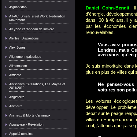
Afghanistan
Daniel Cohn-Bendit
:
I
d’énergie, développement 
AIPAC, British Israel World Federation
dans 30 à 40 ans, il y a
Movement
par les économies d’én
Alcyone et l'anneau de lumière
renouvelables.
Alertes, Disparitions
Vous avez proposé
Alex Jones
Londres, mais Cé
avec vous, qu’en 
Alignement galactique
Je suis minoritaire dans 
Alimentation
plus en plus de villes qui 
Amiante
Ne pensez-vous p
Anciennes Civilisations, Les Mayas et
2011/2012
voitures non pollu
Angleterre
Les voitures écologiqu
Animaux
développer. Le problème
débat sur le péage réappa
Animaux & Morts d'animaux
villes en Europe qui sont 
Apocalyse - Révélation
cool, j’attends que ça se 
Appel à témoins