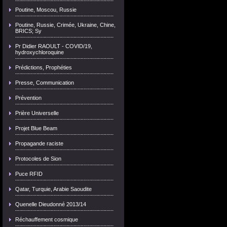
Poutine, Moscou, Russie
Poutine, Russie, Crimée, Ukraine, Chine,
BRICS; Sy
Pr Didier RAOULT - COVID/19,
hydroxychloroquine
Prédictions, Prophéties
Presse, Communication
Prévention
Prière Universelle
Projet Blue Beam
Propagande raciste
Protocoles de Sion
Puce RFID
Qatar, Turquie, Arabie Saoudite
Quenelle Dieudonné 2013/14
Réchauffement cosmique