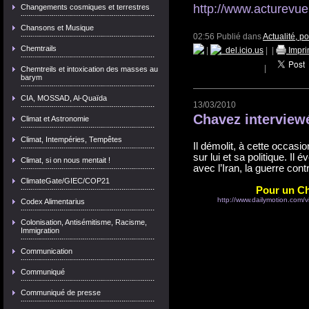
http://www.acturevue
Changements cosmiques et terrestres
Chansons et Musique
02:56 Publié dans
Actualité, p
Chemtrails
|
del.icio.us
|
|
Impri
|
Chemtreils et intoxication des masses au
barym
CIA, MOSSAD, Al-Quaïda
13/03/2010
Chavez interview
Climat et Astronomie
Climat, Intempéries, Tempêtes
Il démolit, à cette occa
sur lui et sa politique. Il 
Climat, si on nous mentait !
avec l’Iran, la guerre co
ClimateGate/GIEC/COP21
Pour un Ch
http://www.dailymotion.com/
Codex Alimentarius
Colonisation, Antisémitisme, Racisme,
Immigration
Communication
Communiqué
Communiqué de presse