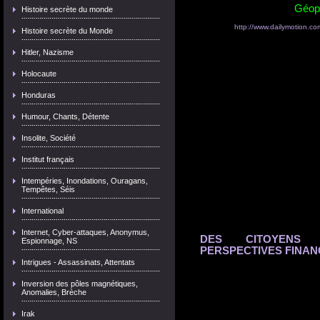
Géopo
Histoire secrète du monde
http://www.dailymotion.co
Histoire secrète du Monde
Hitler, Nazisme
Holocaute
Honduras
Humour, Chants, Détente
Insolite, Société
Institut français
Intempéries, Inondations, Ouragans,
Tempêtes, Séis
International
Internet, Cyber-attaques, Anonymus,
DES CITOYENS 
Espionnage, NS
PERSPECTIVES FINAN
Intrigues - Assassinats, Attentats
Inversion des pôles magnétiques,
Anomalies, Brèche
Irak