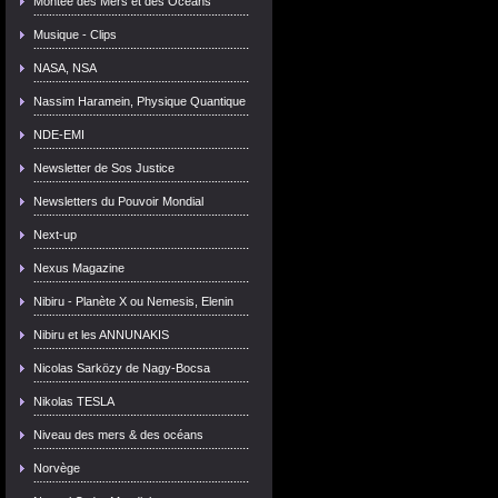
Montée des Mers et des Océans
Musique - Clips
NASA, NSA
Nassim Haramein, Physique Quantique
NDE-EMI
Newsletter de Sos Justice
Newsletters du Pouvoir Mondial
Next-up
Nexus Magazine
Nibiru - Planète X ou Nemesis, Elenin
Nibiru et les ANNUNAKIS
Nicolas Sarközy de Nagy-Bocsa
Nikolas TESLA
Niveau des mers & des océans
Norvège