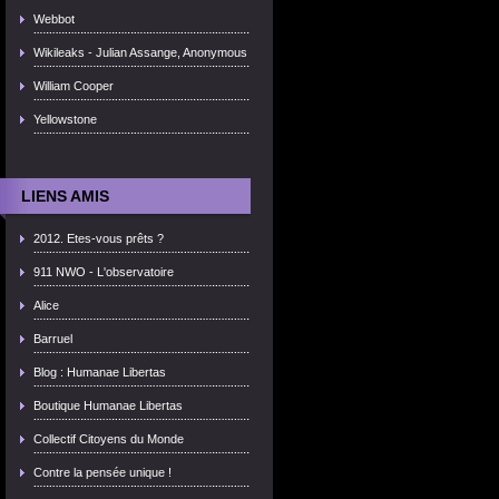
Webbot
Wikileaks - Julian Assange, Anonymous
William Cooper
Yellowstone
LIENS AMIS
2012. Etes-vous prêts ?
911 NWO - L'observatoire
Alice
Barruel
Blog : Humanae Libertas
Boutique Humanae Libertas
Collectif Citoyens du Monde
Contre la pensée unique !