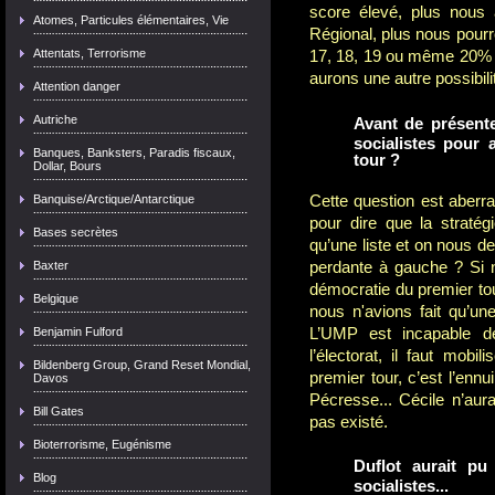
score élevé, plus nous
Atomes, Particules élémentaires, Vie
Régional, plus nous pourr
Attentats, Terrorisme
17, 18, 19 ou même 20% e
aurons une autre possibilit
Attention danger
Autriche
Avant de présente
socialistes pour
Banques, Banksters, Paradis fiscaux,
tour ?
Dollar, Bours
Banquise/Arctique/Antarctique
Cette question est aberra
pour dire que la stratég
Bases secrètes
qu’une liste et on nous d
Baxter
perdante à gauche ? Si n
démocratie du premier to
Belgique
nous n'avions fait qu’une
Benjamin Fulford
L’UMP est incapable de
l’électorat, il faut mobili
Bildenberg Group, Grand Reset Mondial,
premier tour, c’est l’enn
Davos
Pécresse... Cécile n’aur
Bill Gates
pas existé.
Bioterrorisme, Eugénisme
Duflot aurait pu
Blog
socialistes...