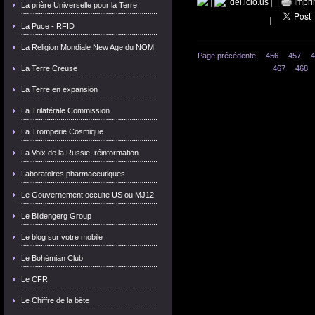
|
del.icio.us
|
|
Impri
La prière Universelle pour la Terre
|
La Puce - RFID
La Religion Mondiale New Age du NOM
Page précédente
456
457
4
La Terre Creuse
467
468
La Terre en expansion
La Trilatérale Commission
La Tromperie Cosmique
La Voix de la Russie, réinformation
Laboratoires pharmaceutiques
Le Gouvernement occulte US ou MJ12
Le Bildengerg Group
Le blog sur votre mobile
Le Bohémian Club
Le CFR
Le Chiffre de la bête