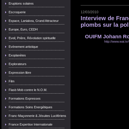
Eruptions solaires
12/03/2010
Escroquerie
Interview de Fran
Espace, Laniakea, Grand Attracteur
plombs sur la pol
Europe, Euro, CEDH
OUIFM Johann Roq
Eveil, Prière, Révolution spirituelle
http://www.wat.tv
Evènement artistique
Exoplanètes
Explorateurs
Expression libre
Film
Flasb Mob contre le N.O.M.
Formations Expresses
Formations Soins Energétiques
Franc-Maçonnerie & Jésuites Lucifériens
France Expertise Internationale