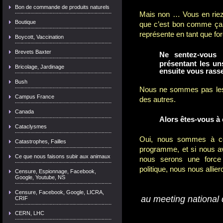
Bon de commande de produits naturels
Mais non … Vous en riez
Boutique
que c’est bon comme ça, 
représente en tant que for
Boycott, Vaccination
Brevets Baxter
Ne sentez-vous 
présentant les un
Bricolage, Jardinage
ensuite vous rass
Bush
Nous ne sommes pas les 
Campus France
des autres.
Canada
Alors êtes-vous à
Cataclysmes
Oui, nous sommes à cô
Catastrophes, Failles
programme, et si nous av
Ce que nous faisons subir aux animaux
nous serons une force p
politique, nous nous alli
Censure, Espionnage, Facebook,
Google, Youtube, NS
Censure, Facebook, Google, LICRA,
au meeting national 
CRIF
CERN, LHC