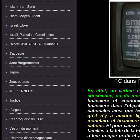
Islam, Iran, Syrie
Islam, Moyen Orient
Israël, Libye
Israël, Palestine, Colonisation
Israël/ISIS/DAESH/Al-Quaïda/EI
J'accepte
Jane Burgermeister
Japon
" C dans l
Jeux et tests
En effet, un certain 
JF - KENNEDY
conscience, ou du moi
financière et économ
Justice
financière dans l'objec
L'argent
nationales ainsi que le
qu'il n'y a aucune li
L'escroquerie du CO2
monétaire et financièr
nations.
Et pour cause : 
L'esprit du moment
familles à la tête de la
à leur unique profit et 
L'homme électromagnétique