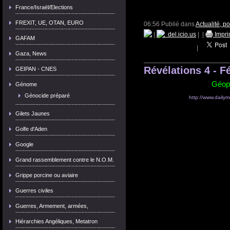
France/Israël/Elections
FREXIT, UE, OTAN, EURO
06:56 Publié dans
Actualité, p
|
del.icio.us
|
|
Impri
GAFAM
|
Gaza, News
Révélations 4 - F
GEIPAN - CNES
Géopo
Génome
Génocide préparé
http://www.dailym
Gilets Jaunes
Golfe d'Aden
Google
Grand rassemblement contre le N.O.M.
Grippe porcine ou aviaire
Guerres civiles
Guerres, Armement, armées,
Hiérarchies Angéliques, Metatron