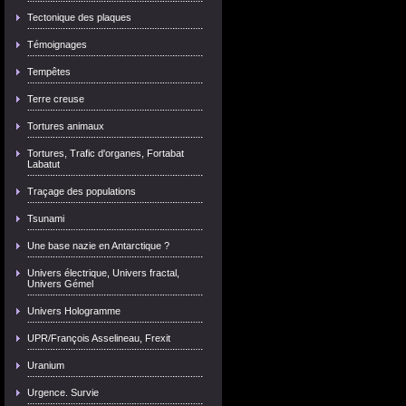
Tectonique des plaques
Témoignages
Tempêtes
Terre creuse
Tortures animaux
Tortures, Trafic d'organes, Fortabat
Labatut
Traçage des populations
Tsunami
Une base nazie en Antarctique ?
Univers électrique, Univers fractal,
Univers Gémel
Univers Hologramme
UPR/François Asselineau, Frexit
Uranium
Urgence. Survie