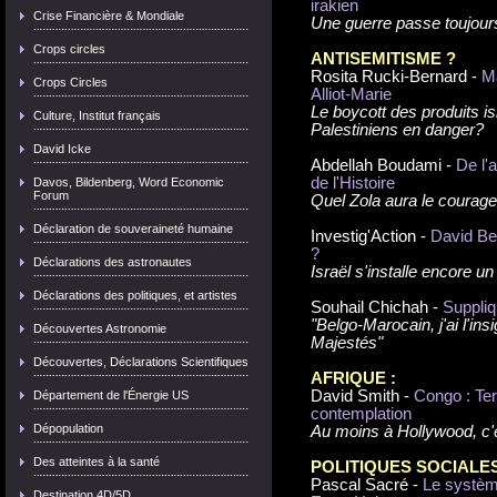
irakien
Crise Financière & Mondiale
Une guerre passe toujours
Crops circles
ANTISEMITISME ?
Rosita Rucki-Bernard -
Ma
Crops Circles
Alliot-Marie
Le boycott des produits is
Culture, Institut français
Palestiniens en danger?
David Icke
Abdellah Boudami -
De l'
de l'Histoire
Davos, Bildenberg, Word Economic
Forum
Quel Zola aura le courage
Déclaration de souveraineté humaine
Investig'Action -
David Ben
?
Déclarations des astronautes
Israël s'installe encore un
Déclarations des politiques, et artistes
Souhail Chichah -
Suppli
"Belgo-Marocain, j'ai l'ins
Découvertes Astronomie
Majestés"
Découvertes, Déclarations Scientifiques
AFRIQUE :
David Smith -
Congo : Ter
Département de l'Énergie US
contemplation
Dépopulation
Au moins à Hollywood, c'es
Des atteintes à la santé
POLITIQUES SOCIALES
Pascal Sacré -
Le systèm
Destination 4D/5D