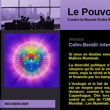
Le Pouvo
Contre le Nouvel Ordre 
16/03/2010
Cohn-Bendit inte
Si vous en doutiez enco
Maîtres Illuminati.
La diversité politique n
citoyens qu'ils ont le c
votes, mais la vérité et 
et financés par les banqu
L'écologie et le fait de
est un moyen pour nou
dictature, comme la te
Copenhague. Dès lors 
soient au côté de l'U
Mondial : Les Illuminati.
RECHERCHER