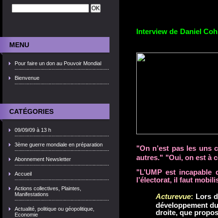
Interview de
Daniel Coh
MENU
Pour faire un don au Pouvoir Mondial
Bienvenue
CATÉGORIES
09/09/09 à 13 h
3ème guerre mondiale en préparation
"
On n’est pas les uns c
autres.
"
"
Oui, on est à c
Abonnement Newsletter
"
L’UMP est incapable d
Accueil
l’électorat, il faut mobil
Actions collectives, Plaintes,
Manifestations
Acturevue
:
Lors de
développement du 
Actualité, politique ou géopolitique,
droite, que propos
Economie