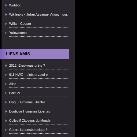
Webbot
Wikileaks - Julian Assange, Anonymous
William Cooper
Yellowstone
LIENS AMIS
2012. Etes-vous prêts ?
911 NWO - L'observatoire
Alice
Barruel
Blog : Humanae Libertas
Boutique Humanae Libertas
Collectif Citoyens du Monde
Contre la pensée unique !