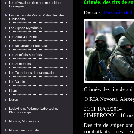
rimée: des tirs de s
C
Les révélations d'un homme politique
Norvégien
Dossier:
L’avenir de 
Les secrets du Vatican & des Jésuites
Lucifériens
Les Signes Mystérieux
Les Skull and Bones
Les socialistes et l'euthasie
Les Sociétés Secrètes
Les Sumériens
Les Techniques de manipulation
Les Vaccins
Crimée: des tirs de sni
Liban
© RIA Novosti. Alexey
Livres
21:11
18/03/2014
Lobbying et Politique, Laboratoires
Pharmaceutique
SIMFEROPOL, 18 mars
Macron, Mensonges
Des tirs de sniper ont
Magnétisme terrestre
combattants des F