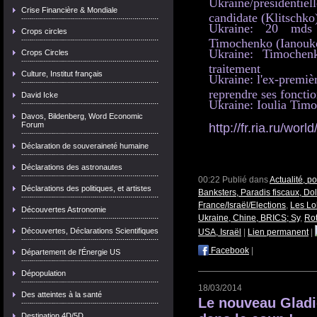
Ukraine/président
Crise Financière & Mondiale
candidate (Klitschko
Ukraine: 20 mds
Crops circles
Timochenko (Ianouk
Ukraine: Timoche
Crops Circles
traitement
Culture, Institut français
Ukraine: l'ex-premiè
reprendre ses foncti
David Icke
Ukraine: Ioulia Timo
Davos, Bildenberg, Word Economic
Forum
http://fr.ria.ru/wo
Déclaration de souveraineté humaine
Déclarations des astronautes
00:22 Publié dans
Actualité, p
Déclarations des politiques, et artistes
Banksters, Paradis fiscaux, Dol
France/Israël/Elections
,
Les Lob
Découvertes Astronomie
Ukraine, Chine, BRICS; Sy
,
Rot
Découvertes, Déclarations Scientifiques
USA, Israël
|
Lien permanent
|
Facebook
|
Département de l'Énergie US
Dépopulation
18/03/2014
Des atteintes à la santé
Le nouveau Gladio
Destination 4D/5D