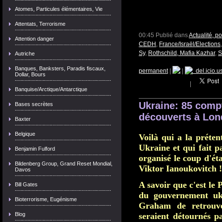
Atomes, Particules élémentaires, Vie
Attentats, Terrorisme
00:45 Publié dans
Actualité, p
Attention danger
CEDH
,
France/Israël/Elections
Sy
,
Rothschild, Mafia Kazhar
,
S
Autriche
Banques, Banksters, Paradis fiscaux,
permanent
|
|
del.icio.u
Dollar, Bours
|
Banquise/Arctique/Antarctique
Ukraine: 85 comp
Bases secrètes
découverts à Lon
Baxter
Belgique
Voilà qui a la préten
Ukraine et qui fait p
Benjamin Fulford
organisé le coup d'éta
Bildenberg Group, Grand Reset Mondial,
Viktor Ianoukovitch !
Davos
A savoir que c'est le
Bill Gates
du gouvernement uk
Bioterrorisme, Eugénisme
Graham de retrouve
Blog
seraient détournés p