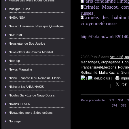
Paris condamne l'inté
Montée des Mers et des Océans
Crimée: Moscou comme
Musique - Clips
russes
Crimée: les habita
NASA, NSA
citoyenneté russe
Nassim Haramein, Physique Quantique
NDE-EMI
http://fr.ria.ru/world/20
Newsletter de Sos Justice
Newsletters du Pouvoir Mondial
23:03 Publié dans
Actualité, p
Next-up
Mensonges, Propagande
,
Cons
France/Israël/Elections
,
Poutin
Nexus Magazine
Rothschild, Mafia Kazhar
,
Sion
Nibiru - Planète X ou Nemesis, Elenin
|
del.icio.us
|
|
Impri
|
Nibiru et les ANNUNAKIS
Nicolas Sarközy de Nagy-Bocsa
Page précédente
363
364
3
Nikolas TESLA
374
375
Niveau des mers & des océans
Norvège