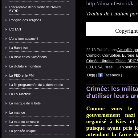
http://ilmanifesto.it/la
L'incroyable découverte de l'Amiral
BYRD
Traduit de l’italien p
L'origine des religions
L'OTAN
Copyright
L'uranium appauvri
La Banquise
23:13 Publié dans
Actualité, p
Complot, Corruption
,
Europe, 
La Bible et les Sumériens
Crimée, Ukraine, Chine, BRICS
La dictature mondiale
LDJ
,
USA, Israël
|
Lien perman
Digg
|
Facebook
|
La FED et le FMI
La fin programmée de la démocratie
Crimée: les milita
La Loi Martiale
d'utiliser leurs a
La marque de la bête
Comme vous le sa
La matrice
gouvernement nazi 
organisé à Kiev et 
La matrice terrestre
puisque ayant pris l
La pensée unique
attendant la farce d