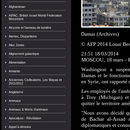
Afghanistan
AIPAC, British Israel World Federation
Movement
Alcyone et l'anneau de lumière
amas (Archives)
D
Alertes, Disparitions
© AFP 2014 Louai Bes
Alex Jones
21:51
18/03/2014
Alignement galactique
MOSCOU, 18 mars - R
Alimentation
Washington a suspen
Amiante
Damas et le fonctionn
Anciennes Civilisations, Les Mayas et
en Syrie, ont rapporté 
2011/2012
Les employés de l'amba
Angleterre
à Troy (Michigan) e
Animaux
quitter le territoire am
Animaux & Morts d'animaux
"Nous avons décidé qu
de Bachar al-Assad n
Apocalyse - Révélation
diplomatiques et consula
Appel à témoins