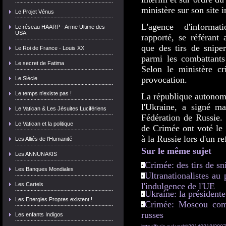
ministère sur son site i
Le Projet Vénus
L'agence d'informa
Le réseau HAARP - Arme Ultime des
USA
rapporté, se référant 
que des tirs de snipe
Le Roi de France - Louis XX
parmi les combattants
Le secret de Fatima
Selon le ministère cri
provocation.
Le Siècle
Le temps n'existe pas !
La république autonome
l'Ukraine, a signé m
Le Vatican & Les Jésuites Lucifériens
Fédération de Russie.
Le Vatican et la politique
de Crimée ont voté le
à la Russie lors d'un r
Les Alliés de l'Humanité
Sur le même sujet
Les ANNUNAKIS
Crimée: des tirs de sn
Les Banques Mondiales
Ultranationalistes a
Les Cartels
l'indulgence de l'UE
Ukraine: la président
Les Energies Propres existent !
Crimée: Moscou comme
russes
Les enfants Indigos