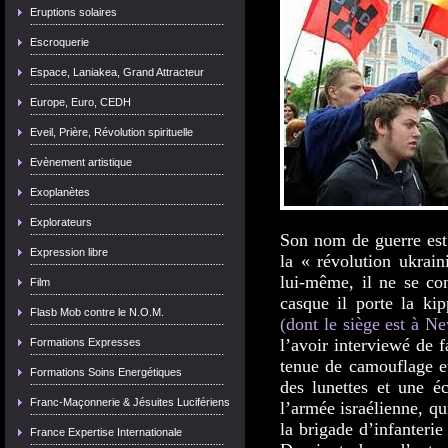
Eruptions solaires
Escroquerie
Espace, Laniakea, Grand Attracteur
Europe, Euro, CEDH
Eveil, Prière, Révolution spirituelle
Evènement artistique
Exoplanètes
Explorateurs
Son nom de guerre est 
Expression libre
la « révolution ukrai
lui-même, il ne se co
Film
casque il porte la ki
Flasb Mob contre le N.O.M.
(dont le siège est à Ne
l’avoir interviewé de 
Formations Expresses
tenue de camouflage et
Formations Soins Energétiques
des lunettes et une é
Franc-Maçonnerie & Jésuites Lucifériens
l’armée israélienne, qu
la brigade d’infanterie
France Expertise Internationale