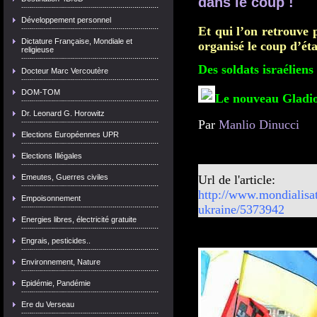
dans le coup !
Développement personnel
Et qui l’on retrouve 
Dictature Française, Mondiale et
organisé le coup d’ét
religieuse
Des soldats israélien
Docteur Marc Vercoutère
DOM-TOM
Le nouveau Gladi
Dr. Leonard G. Horowitz
Par
Manlio Dinucci
Elections Européennes UPR
Mondialisation.ca, 18
Elections Illégales
Emeutes, Guerres civiles
Url de l'article:
http://www.mondialisat
Empoisonnement
ukraine/5373942
Energies libres, électricité gratuite
Engrais, pesticides..
Environnement, Nature
Epidémie, Pandémie
Ere du Verseau