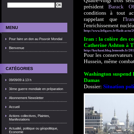
Quatre-vingt trois sén
président
Barack O
conditions à tout ac
rappelant que l'
Ira
l'enrichissement nucléa
MENU
http://www.lefigaro.fr/flash-actu/
Iran : la colère des c
Pour faire un don au Pouvoir Mondial
Catherine Ashton à 
Bienvenue
http://keyhani.blog.lemonde.fr/2014
Pour les conservateurs
Hussein, même comba
CATÉGORIES
Washington suspend l
Damas
09/09/09 à 13 h
Dossier:
Situation pol
3ème guerre mondiale en préparation
Abonnement Newsletter
Accueil
Actions collectives, Plaintes,
Manifestations
Actualité, politique ou géopolitique,
Economie