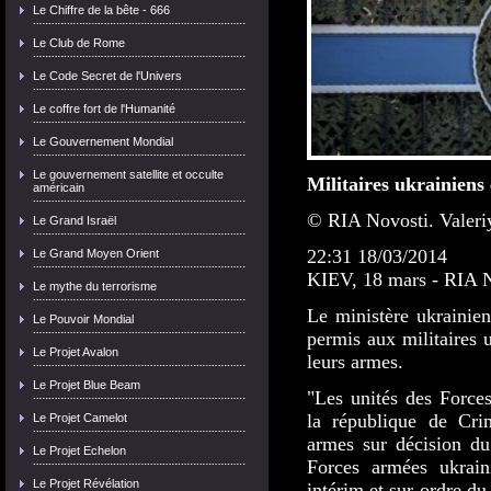
Le Chiffre de la bête - 666
Le Club de Rome
Le Code Secret de l'Univers
Le coffre fort de l'Humanité
Le Gouvernement Mondial
Le gouvernement satellite et occulte
Militaires ukrainiens
américain
© RIA Novosti. Valeri
Le Grand Israël
22:31
18/03/2014
Le Grand Moyen Orient
KIEV, 18 mars - RIA 
Le mythe du terrorisme
Le ministère ukrainie
Le Pouvoir Mondial
permis aux militaires 
Le Projet Avalon
leurs armes.
Le Projet Blue Beam
"Les unités des Force
la république de Crim
Le Projet Camelot
armes sur décision d
Le Projet Echelon
Forces armées ukrain
Le Projet Révélation
intérim et sur ordre du