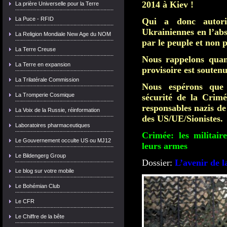
2014 à Kiev !
La prière Universelle pour la Terre
La Puce - RFID
Qui a donc autor
Ukrainiennes en l’ab
La Religion Mondiale New Age du NOM
par le peuple et non p
La Terre Creuse
Nous rappelons qua
La Terre en expansion
provisoire est souten
La Trilatérale Commission
Nous espérons que 
La Tromperie Cosmique
sécurité de la Crimé
responsables nazis de
La Voix de la Russie, réinformation
des US/UE/Sionistes.
Laboratoires pharmaceutiques
Crimée: les militaire
Le Gouvernement occulte US ou MJ12
leurs armes
Le Bildengerg Group
Dossier:
L’avenir de 
Le blog sur votre mobile
Le Bohémian Club
Le CFR
Le Chiffre de la bête