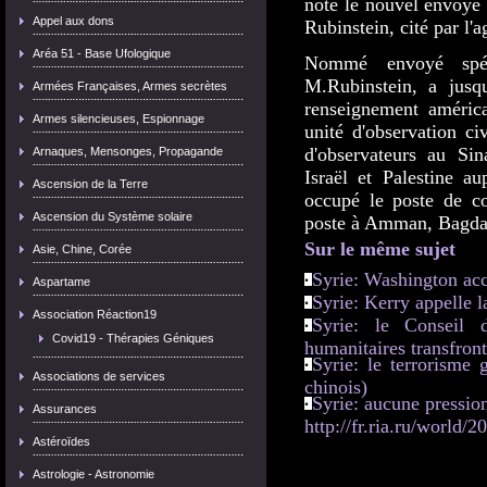
noté le nouvel envoyé 
Appel aux dons
Rubinstein, cité par l'
Aréa 51 - Base Ufologique
Nommé envoyé spéc
M.Rubinstein, a jus
Armées Françaises, Armes secrètes
renseignement américa
Armes silencieuses, Espionnage
unité d'observation ci
d'observateurs au Sin
Arnaques, Mensonges, Propagande
Israël et Palestine a
Ascension de la Terre
occupé le poste de co
Ascension du Système solaire
poste à Amman, Bagdad
Sur le même sujet
Asie, Chine, Corée
Syrie: Washington acc
Aspartame
Syrie: Kerry appelle l
Association Réaction19
Syrie: le Conseil d
Covid19 - Thérapies Géniques
humanitaires transfront
Syrie: le terrorisme
Associations de services
chinois)
Syrie: aucune pressio
Assurances
http://fr.ria.ru/world
Astéroïdes
Astrologie - Astronomie