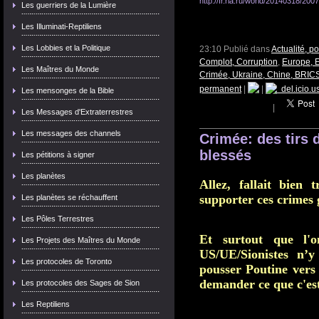
http://fr.ria.ru/world/20140318/20
Les guerriers de la Lumière
Les Illuminati-Reptiliens
Les Lobbies et la Politique
23:10 Publié dans
Actualité, p
Complot, Corruption
,
Europe, 
Les Maîtres du Monde
Crimée, Ukraine, Chine, BRICS
permanent
|
|
del.icio.u
Les mensonges de la Bible
|
Les Messages d'Extraterrestres
Les messages des channels
Crimée: des tirs 
blessés
Les pétitions à signer
Les planètes
Allez, fallait bien
supporter ces crimes g
Les planètes se réchauffent
Les Pôles Terrestres
Et surtout que l'
Les Projets des Maîtres du Monde
US/UE/Sionistes n’y
Les protocoles de Toronto
pousser Poutine vers
demander ce que c'est
Les protocoles des Sages de Sion
Les Reptiliens