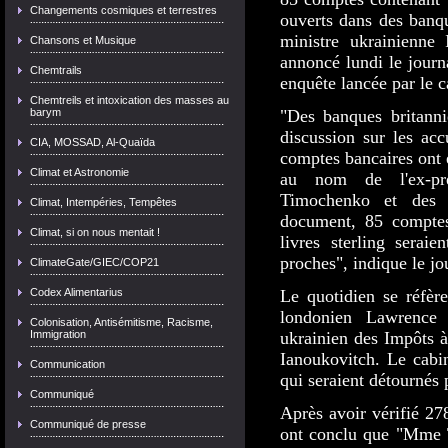
Changements cosmiques et terrestres
ouverts dans des banq
ministre ukrainienne
Chansons et Musique
annoncé lundi le journa
Chemtrails
enquête lancée par le 
Chemtreils et intoxication des masses au
barym
"Des banques britanni
discussion sur les ac
CIA, MOSSAD, Al-Quaïda
comptes bancaires ont 
Climat et Astronomie
au nom de l'ex-pre
Timochenko et des 
Climat, Intempéries, Tempêtes
document, 85 comptes
Climat, si on nous mentait !
livres sterling sera
proches", indique le jo
ClimateGate/GIEC/COP21
Codex Alimentarius
Le quotidien se réfèr
londonien Lawrence
Colonisation, Antisémitisme, Racisme,
Immigration
ukrainien des Impôts à
Ianoukovitch. Le cabin
Communication
qui seraient détournés 
Communiqué
Après avoir vérifié 27
Communiqué de presse
ont conclu que "Mme T