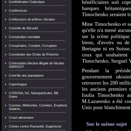
bénéficiaires soit cop
Confédération Galactique
banques britanniq
Conférences
Timochenko seraient tou
Confessions de prêtres Jésuites
Mme Timochenko et ses 
Conseils de Sécurité
qu'elle n'a mené aucun
sur la scène politique
Conspiration mondiale
biens, d'avoirs ou d
Conspiration, Complot, Corruption
Bretagne ni en Suisse
ceux qui souhaitent
Constitution des Droits de l'Homme
Timochenko, Sergueï Vl
Contestation élection illégale de Nicolas
SARKOZY
Pendant la présid
Contrôle des populations
gouvernement ukrai
retrouver les 200 milli
Copenhague
les anciens premiers 
CORONA, 5G, Nanoparticules, Bill
Ioulia Timochenko a
Gates
M.Lazarenko a été con
Cosmos, Météorites, Comètes, Eruptions
Unis pour blanchiment 
Solaires,
Crash alimentaire
Sur le même sujet
Crimes contre l'humanité, Eugénisme