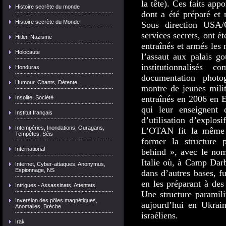
la tête). Ces faits app
Histoire secrète du monde
dont a été préparé et
Histoire secrète du Monde
Sous direction USA/
services secrets, ont é
Hitler, Nazisme
entraînés et armés les
Holocaute
l’assaut aux palais g
institutionnalisés
Honduras
documentation photog
Humour, Chants, Détente
montre de jeunes mili
entraînés en 2006 en E
Insolite, Société
qui leur enseignent
Institut français
d’utilisation d’explos
Intempéries, Inondations, Ouragans,
L’OTAN fit la même 
Tempêtes, Séis
former la structure p
International
behind », avec le nom
Italie où, à Camp Dar
Internet, Cyber-attaques, Anonymus,
Espionnage, NS
dans d’autres bases, f
en les préparant à des
Intrigues - Assassinats, Attentats
Une structure paramili
Inversion des pôles magnétiques,
aujourd’hui en Ukrain
Anomalies, Brèche
israéliens.
Irak