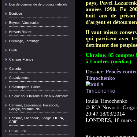
pays, Pavel Lazarenk
Bon de commande de produits naturels
années 1990. En 20
Boutique
huit ans de prison
d'argent et détournem
Boycott, Vaccination
Il vaut mieux conser
Brevets Baxter
qui pactisent avec le
Bricolage, Jardinage
détriment des peuples
Bush
Ukraine: 85 comptes 
Campus France
à Londres (médias)
Canada
Dossier:
Procès contre
Timochenko
Cataclysmes
Catastrophes, Failles
Ce que nous faisons subir aux animaux
Ioulia Timochenko
Censure, Espionnage, Facebook,
© RIA Novosti. Grigor
Google, Youtube, NS
20:47
18/03/2014
Censure, Facebook, Google, LICRA,
LONDRES, 18 mars - 
CRIF
CERN, LHC
85 comptes contenant "