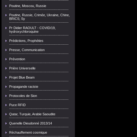
Poutine, Moscou, Russie
Poutine, Russie, Crimée, Ukraine, Chine,
BRICS; Sy
Pr Didier RAOULT - COVID/19,
hydroxychloroquine
Prédictions, Prophéties
Presse, Communication
Prévention
Prière Universelle
Projet Blue Beam
Propagande raciste
Protocoles de Sion
Puce RFID
Qatar, Turquie, Arabie Saoudite
Quenelle Dieudonné 2013/14
Réchauffement cosmique