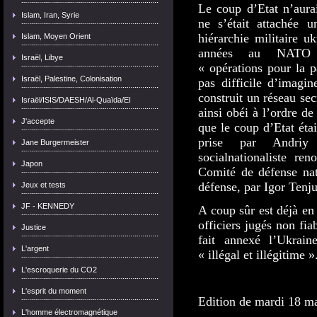
Le coup d’Etat n’aura
Islam, Iran, Syrie
ne s’était attachée 
hiérarchie militaire u
Islam, Moyen Orient
années au NATO 
Israël, Libye
« opérations pour la 
Israël, Palestine, Colonisation
pas difficile d’imagin
construit un réseau se
Israël/ISIS/DAESH/Al-Quaïda/EI
ainsi obéi à l’ordre d
J'accepte
que le coup d’Etat étai
prise par Andriy 
Jane Burgermeister
socialnationaliste r
Japon
Comité de défense nati
défense, par Igor Tenj
Jeux et tests
JF - KENNEDY
A coup sûr est déjà en
officiers jugés non fi
Justice
fait annexé l’Ukrai
L'argent
« illégal et illégitime »
L'escroquerie du CO2
L'esprit du moment
Edition de mardi 18 m
L'homme électromagnétique