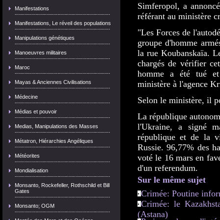
Simferopol, a annoncé
Manifestations
référant au ministère cr
Manifestations, Le réveil des populations
"Les Forces de l'autod
Manipulations génétiques
groupe d'homme armés 
la rue Koubanskaïa. Le
Manoeuvres militaires
chargés de vérifier ce
Maroc
homme a été tué et 
Mayas & Anciennes Civilisations
ministère à l'agence K
Médecine
Selon le ministère, il p
Médias et pouvoir
La république autonome
l'Ukraine, a signé m
Medias, Manipulations des Masses
république et de la v
Métatron, Hiérarchies Angéliques
Russie. 96,77% des ha
Météorites
voté le 16 mars en fav
d'un referendum.
Mondialisation
Sur le même sujet
Monsanto, Rockefeller, Rothschild et Bill
Gates
Crimée: Poutine infor
Crimée: le Kazakhst
Monsanto; OGM
(Astana)