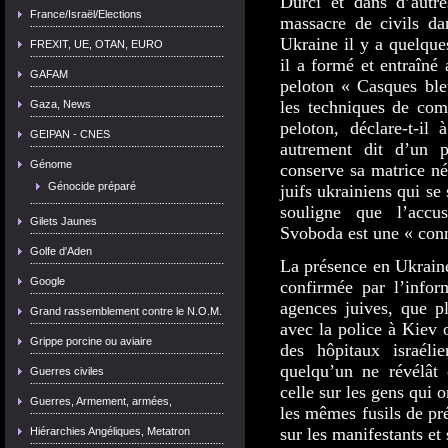
Durci et dans d’autr
France/Israël/Elections
massacre de civils da
Ukraine il y a quelque
FREXIT, UE, OTAN, EURO
il a formé et entraîné 
GAFAM
peloton « Casques ble
les techniques de com
Gaza, News
peloton, déclare-t-il
GEIPAN - CNES
autrement dit d’un p
Génome
conserve sa matrice né
Génocide préparé
juifs ukrainiens qui se
souligne que l’accu
Gilets Jaunes
Svoboda est une « conn
Golfe d'Aden
La présence en Ukraine 
Google
confirmée par l’inform
agences juives, que pl
Grand rassemblement contre le N.O.M.
avec la police à Kiev 
Grippe porcine ou aviaire
des hôpitaux israél
quelqu’un ne révélât
Guerres civiles
celle sur les gens qui o
Guerres, Armement, armées,
les mêmes fusils de pré
sur les manifestants et 
Hiérarchies Angéliques, Metatron