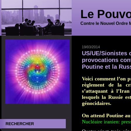
Le Pouvo
Contre le Nouvel Ordre 
19/03/2014
US/UE/Sionistes co
provocations cont
Poutine et la Rus
Voici comment l’on pr
règlement de la c
s’attaquant à l’Ira
lesquels la Russie es
génocidaires.
On attend Poutine au
Nucléaire iranien: pre
RECHERCHER