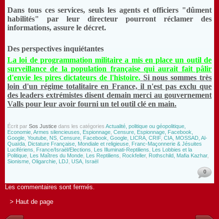
Dans tous ces services, seuls les agents et officiers "dûment
habilités" par leur directeur pourront réclamer des
informations, assure le décret.
Des perspectives inquiétantes
La loi de programmation militaire a mis en place un outil de
surveillance de la population française qui aurait fait pâlir
d'envie les pires dictateurs de l'histoire.
Si nous sommes très
loin d'un régime totalitaire en France, il n'est pas exclu que
des leaders extrémistes disent demain merci au gouvernement
Valls pour leur avoir fourni un tel outil clé en main.
Écrit par
Sos Justice
dans les catégories
Actualité, politique ou géopolitique,
Economie
,
Armes silencieuses, Espionnage
,
Censure, Espionnage, Facebook,
Google, Youtube, NS
,
Censure, Facebook, Google, LICRA, CRIF
,
CIA, MOSSAD, Al-
Quaïda
,
Dictature Française, Mondiale et religieuse
,
Franc-Maçonnerie & Jésuites
Lucifériens
,
France/Israël/Elections
,
Les Illuminati-Reptiliens
,
Les Lobbies et la
Politique
,
Les Maîtres du Monde
,
Les Reptiliens
,
Rockfeller
,
Rothschild, Mafia Kazhar
,
Sionisme, Oligarchie, LDJ
,
USA, Israël
0
Les commentaires sont fermés.
> Haut de page