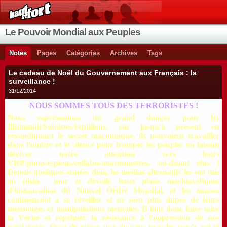
Le Pouvoir Mondial aux Peuples
Notes
Pages
Catégories
Archives
Tags
Le cadeau de Noël du Gouvernement aux Français : la
surveillance !
31/12/2014
NOUS SOMMES TOUS DES TERRORISTES !
Nous représentons un grand danger pour les
Illuminati/Sionistes/reptiliens, car jusqu'à
présent
en
revendiquant le secret maç
onnique, ils pouvaient travailler
dans l'ombre et le silence pour tromper les peuples en
faisant
dériver notre attention vers leurs
VRP/pions/espions/collabos/marionnettes, soi-disant élus !
Depuis quelques années déjà, les médias alternatifs les ont mis
en plein jour et dévoilé leurs plans machiavéliques
d'instauration du Nouvel Ordre Mondial, et les masses
commencent à se réveiller et ne sont plus dupes de leurs
mensonges et manipulations mentales. Il faut donc faire taire
la Vérité et réprimer la résistance à l'oppression de nos
prédateurs. Quoi de mieux que de nous museler sur le net et