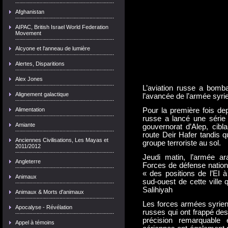
Afghanistan
AIPAC, British Israel World Federation
Movement
Alcyone et l'anneau de lumière
Alertes, Disparitions
Alex Jones
L’aviation russe a bomba
Alignement galactique
l’avancée de l’armée syr
Alimentation
Pour la première fois dep
russe a lancé une série 
Amiante
gouvernorat d’Alep, cibla
route Deir Hafer tandis 
Anciennes Civilisations, Les Mayas et
groupe terroriste au sol.
2011/2012
Jeudi matin, l’armée a
Angleterre
Forces de défense nation
« des positions de l’EI à
Animaux
sud-ouest de cette ville 
Salihiyah
Animaux & Morts d'animaux
Les forces armées syrien
Apocalyse - Révélation
russes qui ont frappé des
précision remarquable 
Appel à témoins