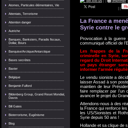
del.icio.us
|
|
Imprimer
Atomes, Particules élémentaires, Vie
|
|
Attentats, Terrorisme
La France a mené
Attention danger
Syrie contre le g
Autriche
Provocation à la guerre 
Banques, Banksters, Paradis fiscaux,
communiqué officiel de l'E
Dollar, Bours
Les frappes de la Fr
Banquise/Arctique/Antarctique
criminelle en Syrie, s
regard du Droit Internat
Bases secrètes
un pays étranger sans
Baxter
informer l'armée réguliè
Le vendu sioniste a déci
Belgique
laisser Assad à son poste
Benjamin Fulford
maintien de leur Présiden
faire remplacer par l'un d
Bildenberg Group, Grand Reset Mondial,
avancer le projet du Gran
Davos
Attendons-nous à des réa
Bill Gates
la France qui renforce le
les US/Sionistes et Rothsc
Bioterrorisme, Eugénisme
Syrie depuis 50 ans !
Blog
Hollande et sa clique de 