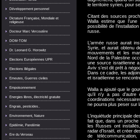
le territoire syrien, pour
Développement personnel
Citant des sources proche
Dictature Française, Mondiale et
Walla estime que l’une 
religieuse
possibilité de l’installat
russe.
Docteur Marc Vercoutère
DOM-TOM
L’armée russe aurait ins
Syrie, et aurait obtenu 
Dr. Leonard G. Horowitz
mouvements et les manœ
Nord de la Palestine occu
Elections Européennes UPR
une source israélienne a
Aviv s’est dit prêt à négo
Elections Illégales
Dans ce cadre, les adjoi
et israélienne se rencont
Emeutes, Guerres civiles
Empoisonnement
Walla a ajouté que le gou
qu’il n’y a pas d’autre
Energies libres, électricité gratuite
coordinations nécessair
ne pourra plus peser sur l
Engrais, pesticides..
L’inquiétude principale d
Environnement, Nature
fait que, dans un proche
Epidémie, Pandémie
les Russes ont installés
radar d’Israël, et créer d
Ere du Verseau
de télécommunication,