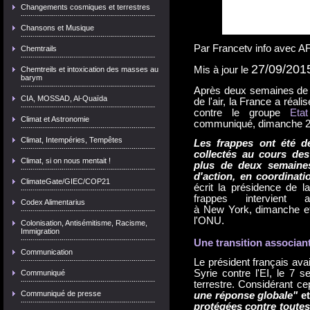
Changements cosmiques et terrestres
Chansons et Musique
Par
Francetv info avec A
Chemtrails
27/09/2015
Mis à jour le
Chemtreils et intoxication des masses au
barym
Après deux semaines de 
CIA, MOSSAD, Al-Quaïda
de l'air, la France a réa
contre le groupe
Etat
Climat et Astronomie
communiqué, dimanche 2
Climat, Intempéries, Tempêtes
Les frappes ont été d
collectés au cours de
Climat, si on nous mentait !
plus de deux semaines
d'action, en coordinati
ClimateGate/GIEC/COP21
écrit la présidence de 
frappes intervient
Codex Alimentarius
à New York, dimanche et
l'ONU.
Colonisation, Antisémitisme, Racisme,
Immigration
Une transition associan
Communication
Le président français ava
Syrie contre l'EI, le 7 s
Communiqué
terrestre. Considérant c
Communiqué de presse
une réponse globale"
e
protégées contre toutes