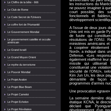
anniversaire du parti uni
Le Chiffre de la bête - 666
les instructions du Maréc
ne pouvez imaginer à quel
Le Club de Rome
court possible, des sat
fonctionnels et fiable
Le Code Secret de l'Univers
développement scientifiq
Le coffre fort de l'Humanité
A l'issue de deux jours d
Unis ont mis en garde Py
Le Gouvernement Mondial
de fusée qui constituer
résolutions de l'ONU. R
Le gouvernement satellite et occulte
américain
ministères américains et
à coopérer étroitement 
Le Grand Israël
Nord», a indiqué dans un
Défense. «Les responsa
Le Grand Moyen Orient
également réaffirmé leur p
missile qui utiliserait
Le mythe du terrorisme
constituerait une violat
sécurité de l'ONU», selo
Le Pouvoir Mondial
Kim Jun Un, les deux pay
démantèle de façon co
Le Projet Avalon
programmes d'armes nucl
Le Projet Blue Beam
Une provocation «grave»
Le Projet Camelot
La semaine dernière déj
étatique KCNA, le directe
Le Projet Echelon
déclaré que Pyongyan
Le Projet Révélation
développement d'un nouv