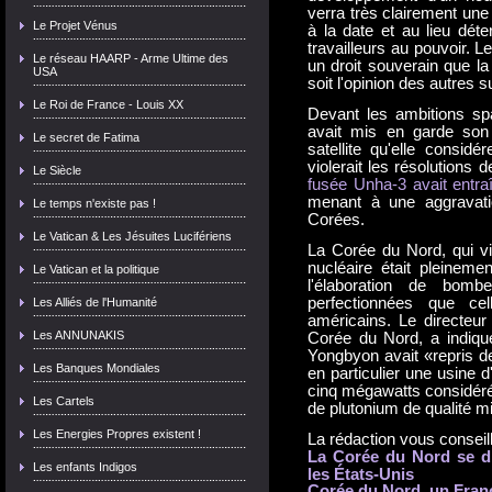
verra très clairement une 
Le Projet Vénus
à la date et au lieu dét
travailleurs au pouvoir. L
Le réseau HAARP - Arme Ultime des
un droit souverain que l
USA
soit l'opinion des autres sur
Le Roi de France - Louis XX
Devant les ambitions s
avait mis en garde son 
Le secret de Fatima
satellite qu'elle consid
violerait les résolutions 
Le Siècle
fusée Unha-3 avait entra
menant à une aggravatio
Le temps n'existe pas !
Corées.
Le Vatican & Les Jésuites Lucifériens
La Corée du Nord, qui vi
nucléaire était pleinemen
Le Vatican et la politique
l'élaboration de bomb
perfectionnées que ce
Les Alliés de l'Humanité
américains. Le directeur 
Les ANNUNAKIS
Corée du Nord, a indiqu
Yongbyon avait «repris d
Les Banques Mondiales
en particulier une usine 
cinq mégawatts considéré
Les Cartels
de plutonium de qualité mil
Les Energies Propres existent !
La rédaction vous conseill
La Corée du Nord se dit
Les enfants Indigos
les États-Unis
Corée du Nord, un Fran