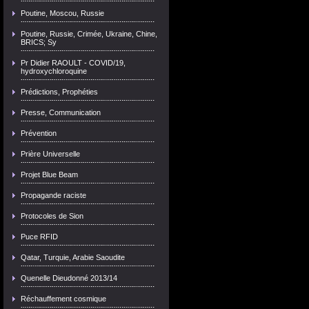
Poutine, Moscou, Russie
Poutine, Russie, Crimée, Ukraine, Chine,
BRICS; Sy
Pr Didier RAOULT - COVID/19,
hydroxychloroquine
Prédictions, Prophéties
Presse, Communication
Prévention
Prière Universelle
Projet Blue Beam
Propagande raciste
Protocoles de Sion
Puce RFID
Qatar, Turquie, Arabie Saoudite
Quenelle Dieudonné 2013/14
Réchauffement cosmique