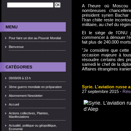
A l'heure où Moscou
nombreuses chancelleri
président syrien Bachar 
l'Iran chiite reste incont
militaire, au chef du rég
MENU
Et le siège de l'ONU p
commencer à dénouer l'équ
Pour faire un don au Pouvoir Mondial
fait plus de 240.000 morts
Bienvenue
"Je considère que cette
occasion majeure à tous
résoudre certains des pr
samedi le chef de la dipl
CATÉGORIES
Affaires étrangères iran
09/09/09 à 13 h
Syrie. L’aviation russe 
3ème guerre mondiale en préparation
27 septembre 2015 -
Rése
Abonnement Newsletter
Accueil
Actions collectives, Plaintes,
Manifestations
Actualité, politique ou géopolitique,
Economie