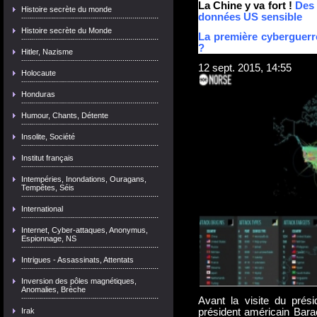
La Chine y va fort !
Des 
Histoire secrète du monde
données US sensible
Histoire secrète du Monde
La première cyberguerre
?
Hitler, Nazisme
12 sept. 2015, 14:55
Holocaute
Honduras
Humour, Chants, Détente
Insolite, Société
Institut français
Intempéries, Inondations, Ouragans,
Tempêtes, Séis
International
Internet, Cyber-attaques, Anonymus,
Espionnage, NS
Intrigues - Assassinats, Attentats
Inversion des pôles magnétiques,
Anomalies, Brèche
Avant la visite du prési
Irak
président américain Bar