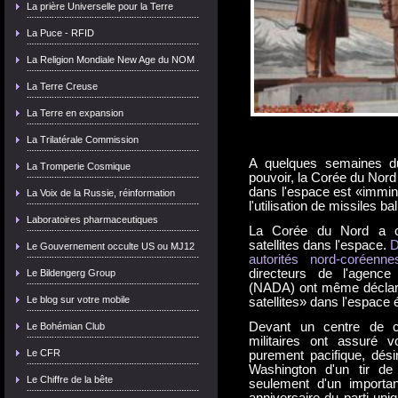
La prière Universelle pour la Terre
La Puce - RFID
La Religion Mondiale New Age du NOM
La Terre Creuse
La Terre en expansion
La Trilatérale Commission
A quelques semaines du
La Tromperie Cosmique
pouvoir, la Corée du Nord
dans l'espace est «immin
La Voix de la Russie, réinformation
l'utilisation de missiles ba
Laboratoires pharmaceutiques
La Corée du Nord a co
satellites dans l'espace.
D
Le Gouvernement occulte US ou MJ12
autorités nord-coréen
directeurs de l'agence
Le Bildengerg Group
(NADA) ont même déclaré
Le blog sur votre mobile
satellites» dans l'espace 
Devant un centre de co
Le Bohémian Club
militaires ont assuré v
Le CFR
purement pacifique, dés
Washington d'un tir de
Le Chiffre de la bête
seulement d'un important