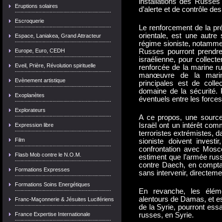
installations des Russes
Eruptions solaires
d’alerte et de contrôle des
Escroquerie
Le renforcement de la pr
orientale, est une autre 
Espace, Laniakea, Grand Attracteur
régime sioniste, notamme
Europe, Euro, CEDH
Russes pourront prendre,
israélienne, pour collect
Eveil, Prière, Révolution spirituelle
renforcée de la marine ru
manœuvre de la marine
Evènement artistique
principales est de colle
domaine de la sécurité. 
Exoplanètes
éventuels entre les forces
Explorateurs
A ce propos, une source 
Israël ont un intérêt comm
Expression libre
terroristes extrémistes, d
Film
sioniste doivent invest
confrontation avec Mosco
Flasb Mob contre le N.O.M.
estiment que l’armée rus
contre Daech, en comptan
Formations Expresses
sans intervenir, directem
Formations Soins Energétiques
En revanche, les élém
alentours de Damas, et e
Franc-Maçonnerie & Jésuites Lucifériens
de la Syrie, pourront ess
France Expertise Internationale
russes, en Syrie.