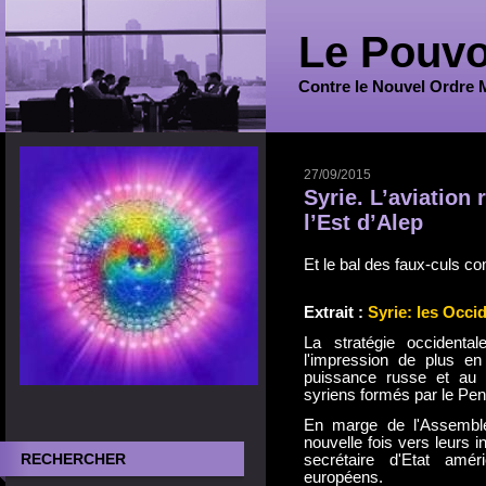
Le Pouvo
Contre le Nouvel Ordre 
27/09/2015
Syrie. L’aviation
l’Est d’Alep
Et le bal des faux-culs 
Extrait :
Syrie: les Occid
La stratégie occidenta
l'impression de plus en
puissance russe et au 
syriens formés par le Pe
En marge de l'Assemblé
nouvelle fois vers leurs i
RECHERCHER
secrétaire d'Etat amé
européens.