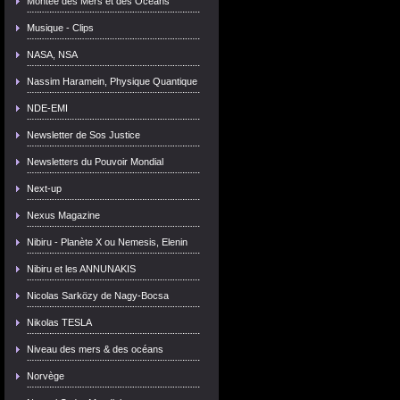
Montée des Mers et des Océans
Musique - Clips
NASA, NSA
Nassim Haramein, Physique Quantique
NDE-EMI
Newsletter de Sos Justice
Newsletters du Pouvoir Mondial
Next-up
Nexus Magazine
Nibiru - Planète X ou Nemesis, Elenin
Nibiru et les ANNUNAKIS
Nicolas Sarközy de Nagy-Bocsa
Nikolas TESLA
Niveau des mers & des océans
Norvège