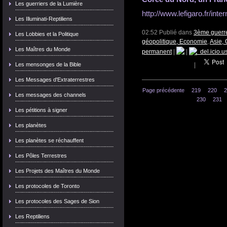
Les guerriers de la Lumière
http://www.lefigaro.fr/int
Les Illuminati-Reptiliens
02:52 Publié dans
3ème guerre
Les Lobbies et la Politique
géopolitique, Economie
,
Asie,
Les Maîtres du Monde
permanent
|
|
del.icio.u
Les mensonges de la Bible
|
Les Messages d'Extraterrestres
Page précédente
219
220
2
Les messages des channels
230
231
Les pétitions à signer
Les planètes
Les planètes se réchauffent
Les Pôles Terrestres
Les Projets des Maîtres du Monde
Les protocoles de Toronto
Les protocoles des Sages de Sion
Les Reptiliens