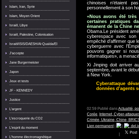
chinoises n’étaient pa
Islam, Iran, Syrie
personnellement à son ho
Islam, Moyen Orient
«Nous avons été très c
certaines pratiques d
Israël, Libye
émanent de la Chine ne
Obama.Le président améri
Israël, Palestine, Colonisation
cyberespace avec son h
empêché d’affirmer que le
Israël/ISIS/DAESH/Al-Quaïda/EI
cyberguerre avec l’Empi
pouvons gagner si nous
J'accepte
informatiques», a menac
Jane Burgermeister
Xi Jinping doit arriver 
septembre, avant le débu
Japon
à New York.
Jeux et tests
Cyberattaque dévas
données d’agents s
JF - KENNEDY
Justice
02:59 Publié dans
Actualité, p
L'argent
Corée
,
Internet, Cyber-attaqu
L'escroquerie du CO2
Crimée, Ukraine, Chine, BRICS
Lien permanent
|
|
del.i
L'esprit du moment
|
L'homme électromagnétique