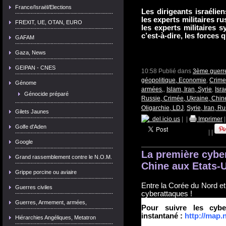
France/Israël/Elections
Les dirigeants israélien
les experts militaires r
FREXIT, UE, OTAN, EURO
les experts militaires s
c’est-à-dire, les forces
GAFAM
Gaza, News
GEIPAN - CNES
10:58 Publié dans
3ème guerre
géopolitique, Economie
,
Crime
Génome
armées,
,
Islam, Iran, Syrie
,
Isra
Génocide préparé
Russie, Crimée, Ukraine, Chin
Oligarchie, LDJ
,
Syrie, Iran, Ru
Gilets Jaunes
del.icio.us
|
|
Imprimer
Golfe d'Aden
|
|
Google
La première cyber
Grand rassemblement contre le N.O.M.
Chine aux Etats-
Grippe porcine ou aviaire
Entre la Corée du Nord et
Guerres civiles
cyberattaques !
Guerres, Armement, armées,
Pour suivre les cybe
instantané :
http://map.
Hiérarchies Angéliques, Metatron