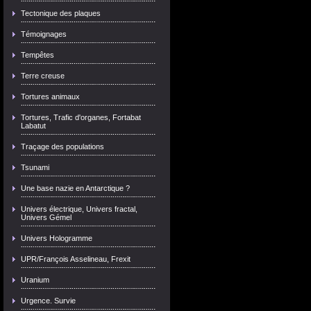
Tectonique des plaques
Témoignages
Tempêtes
Terre creuse
Tortures animaux
Tortures, Trafic d'organes, Fortabat
Labatut
Traçage des populations
Tsunami
Une base nazie en Antarctique ?
Univers électrique, Univers fractal,
Univers Gémel
Univers Hologramme
UPR/François Asselineau, Frexit
Uranium
Urgence. Survie