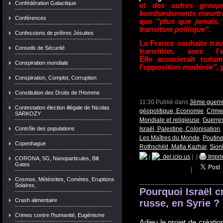
Confédération Galactique
et des autres groupe
bombardements meurtri
Conférences
que
"plus que jamais,
transition politique"
.
Confessions de prêtres Jésuites
La France souhaite trava
Conseils de Sécurité
transition, avec l
Elle associerait nota
Conspiration mondiale
l'opposition modérée"
,
Conspiration, Complot, Corruption
Constitution des Droits de l'Homme
11:30 Publié dans
3ème guerre
Contestation élection illégale de Nicolas
géopolitique, Economie
,
Crime
SARKOZY
Mondiale et religieuse
,
Guerre
Contrôle des populations
Israël, Palestine, Colonisation
,
Les Maîtres du Monde
,
Poutine
Copenhague
Rothschild, Mafia Kazhar
,
Sion
|
del.icio.us
|
|
Impri
CORONA, 5G, Nanoparticules, Bill
Gates
|
Cosmos, Météorites, Comètes, Eruptions
Solaires,
Pourquoi Israël cr
Crash alimentaire
russe, en Syrie ?
Crimes contre l'humanité, Eugénisme
Adieu le projet de créati