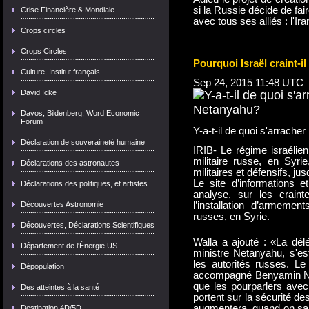
si la Russie décide de fa
Crise Financière & Mondiale
avec tous ses alliés : l'Ira
Crops circles
Crops Circles
Pourquoi Israël craint-il
Culture, Institut français
Sep 24, 2015 11:48 UTC
David Icke
Davos, Bildenberg, Word Economic
Forum
Y-a-t-il de quoi s'arrach
Déclaration de souveraineté humaine
IRIB- Le régime israélie
militaire russe, en Syri
Déclarations des astronautes
militaires et défensifs, jus
Le site d’informations e
Déclarations des politiques, et artistes
analyse, sur les crain
Découvertes Astronomie
l’installation d’armemen
russes, en Syrie.
Découvertes, Déclarations Scientifiques
Walla a ajouté : «La délé
Département de l'Énergie US
ministre Netanyahu, s'es
les autorités russes. Le
Dépopulation
accompagné Benyamin Ne
que les pourparlers avec 
Des atteintes à la santé
portent sur la sécurité des
augmentera, quand on sai
Destination 4D/5D