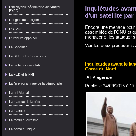
L'incroyable découverte de l'Amiral
Inquiétudes avan
BYRD
d'un satellite pa
L'origine des religions
Encore une menace pour l
L'OTAN
assemblée de l'ONU et qu
menacer et les attaquer 
L'uranium appauvri
Voir les deux précédents a
La Banquise
La Bible et les Sumériens
Inquiétudes avant le lan
La dictature mondiale
Corée du Nord
La FED et le FMI
AFP agence
La fin programmée de la démocratie
Publié le 24/09/2015 à 17
La Loi Martiale
La marque de la bête
La matrice
La matrice terrestre
La pensée unique