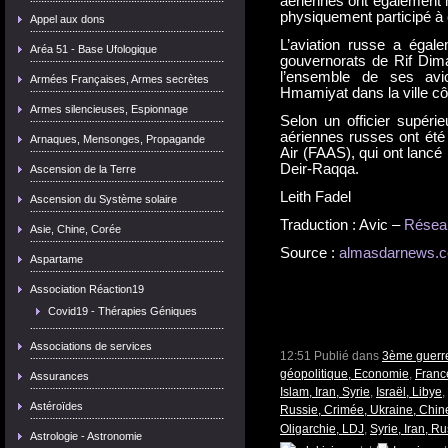
aériennes ont également m
physiquement participé à c
Appel aux dons
L’aviation russe a éga
Aréa 51 - Base Ufologique
gouvernorats de Rif Dima
l’ensemble de ses avion
Armées Françaises, Armes secrètes
Hmamiyat dans la ville cô
Armes silencieuses, Espionnage
Selon un officier supéri
aériennes russes ont été
Arnaques, Mensonges, Propagande
Air (FAAS), qui ont lancé 
Deir-Raqqa.
Ascension de la Terre
Leith Fadel
Ascension du Système solaire
Traduction : Avic –
Réseau
Asie, Chine, Corée
Source :
almasdarnews.
Aspartame
Association Réaction19
Covid19 - Thérapies Géniques
Associations de services
12:51 Publié dans
3ème guerre
géopolitique, Economie
,
France
Assurances
Islam, Iran, Syrie
,
Israël, Libye
,
Astéroïdes
Russie, Crimée, Ukraine, Chin
Oligarchie, LDJ
,
Syrie, Iran, Ru
Astrologie - Astronomie