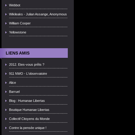
Webbot
Wikileaks - Julian Assange, Anonymous
William Cooper
Yellowstone
LIENS AMIS
2012. Etes-vous prêts ?
911 NWO - L'observatoire
Alice
Barruel
Blog : Humanae Libertas
Boutique Humanae Libertas
Collectif Citoyens du Monde
Contre la pensée unique !