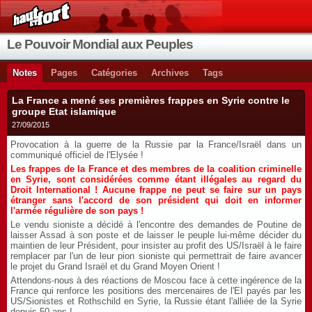
Le Pouvoir Mondial aux Peuples
Notes
Pages
Catégories
Archives
Tags
La France a mené ses premières frappes en Syrie contre le
groupe Etat islamique
27/09/2015
Provocation à la guerre de la Russie par la France/Israël dans un
communiqué officiel de l'Elysée !
Les frappes de la France et des membres de la coalition criminelle
en Syrie, sont considérées comme étant illégales au regard du
Droit International ! Aucune frappe ne peut se faire sur un pays
étranger sans l'accord de son président qui doit en informer
l'armée régulière de son pays !
Le vendu sioniste a décidé à l'encontre des demandes de Poutine de
laisser Assad à son poste et de laisser le peuple lui-même décider du
maintien de leur Président, pour insister au profit des US/Israël à le faire
remplacer par l'un de leur pion sioniste qui permettrait de faire avancer
le projet du Grand Israël et du Grand Moyen Orient !
Attendons-nous à des réactions de Moscou face à cette ingérence de la
France qui renforce les positions des mercenaires de l'EI payés par les
US/Sionistes et Rothschild en Syrie, la Russie étant l'alliée de la Syrie
depuis 50 ans !