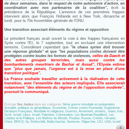
de deux semaines, dans le respect de notre autonomie d'action, en
coordination avec nos partenaires de la coalition"
,
écrit la
présidence de la République. L'annonce de ces premières frappes
intervient alors que François Hollande est à New York, dimanche et
lundi, pour la 70e Assemblée générale de l'ONU.
Une transition associant éléments du régime et opposition
Le président français avait ouvert la voie à des frappes françaises en
Syrie contre l'EI, le 7 septembre, tout en excluant une intervention
terrestre. Considérant cependant que
"le chaos syrien doit trouver
une réponse globale"
et que
"les populations civiles doivent être
protégées contre toutes les formes de violences,
celles de Daech et
des autres groupes terroristes, mais aussi contre les
bombardements meurtriers de Bachar el Assad"
, l'Elysée estime
que
"plus que jamais, l'urgence est à la mise en place d'une
transition politique"
.
La France souhaite travailler activement à la réalisation de cette
transition, avec l'ensemble des acteurs impliqués. Elle associerait
notamment
"des éléments du régime et de l'opposition modérée"
,
poursuit le communiqué.
Écrit par
Sos Justice
dans les catégories
3ème guerre mondiale en préparation
,
Actualité, politique ou géopolitique, Economie
,
Crimes contre l'humanité, Eugénisme
,
Dictature Française, Mondiale et religieuse
,
Guerres, Armement, armées,
,
Islam, Iran,
Syrie
,
Israël, Libye
,
Israël, Palestine, Colonisation
,
Les Illuminati-Reptiliens
,
Les
Lobbies et la Politique
,
Les Maîtres du Monde
,
Poutine, Russie, Crimée, Ukraine,
Chine, BRICS; Sy
,
Rothschild, Mafia Kazhar
,
Sionisme, Oligarchie, LDJ
,
USA, Israël
0