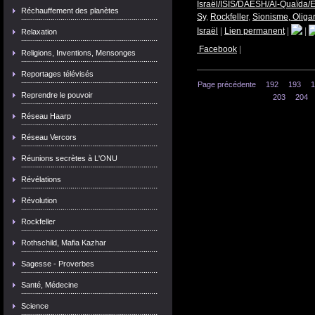
Israël/ISIS/DAESH/Al-Quaïda/E
Réchauffement des planètes
Sy
,
Rockfeller
,
Sionisme, Oliga
Israël
|
Lien permanent
|
|
Relaxation
Facebook
|
Religions, Inventions, Mensonges
Reportages télévisés
Page précédente
192
193
1
Reprendre le pouvoir
203
204
Réseau Haarp
Réseau Vercors
Réunions secrètes à L'ONU
Révélations
Révolution
Rockfeller
Rothschild, Mafia Kazhar
Sagesse - Proverbes
Santé, Médecine
Science