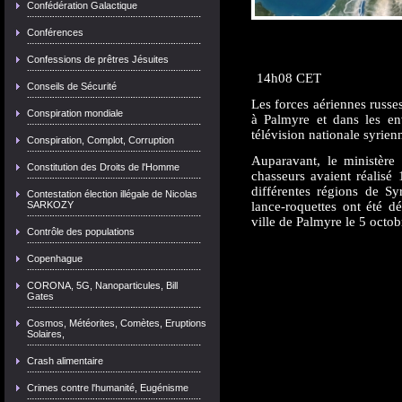
Confédération Galactique
Conférences
Confessions de prêtres Jésuites
14h08 CET
Conseils de Sécurité
Les forces aériennes russe
Conspiration mondiale
à Palmyre et dans les env
télévision nationale syrien
Conspiration, Complot, Corruption
Auparavant, le ministère
Constitution des Droits de l'Homme
chasseurs avaient réalisé
différentes régions de S
Contestation élection illégale de Nicolas
SARKOZY
lance-roquettes ont été d
ville de Palmyre le 5 octob
Contrôle des populations
Copenhague
CORONA, 5G, Nanoparticules, Bill
Gates
Cosmos, Météorites, Comètes, Eruptions
Solaires,
Crash alimentaire
Crimes contre l'humanité, Eugénisme