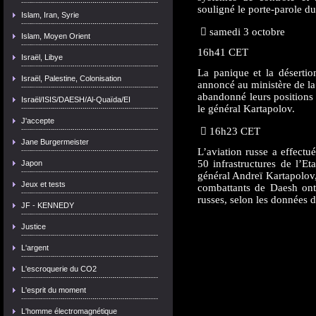
souligné le porte-parole du
Islam, Iran, Syrie
 samedi 3 octobre
Islam, Moyen Orient
16h41 CET
Israël, Libye
La panique et la désertio
Israël, Palestine, Colonisation
annoncé au ministère de l
abandonné leurs positions e
Israël/ISIS/DAESH/Al-Quaïda/EI
le général Kartapolov.
J'accepte
 16h23 CET
Jane Burgermeister
L’aviation russe a effectu
50 infrastructures de l’Et
Japon
général Andreï Kartapolov,
Jeux et tests
combattants de Daesh ont 
russes, selon les données de
JF - KENNEDY
Justice
L'argent
L'escroquerie du CO2
L'esprit du moment
L'homme électromagnétique