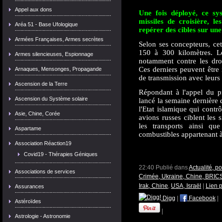
Appel aux dons
Une fois déployé, ce sy
missiles de croisière, 
Aréa 51 - Base Ufologique
repérer des cibles sur un
Armées Françaises, Armes secrètes
Selon ses concepteurs, cet
150 à 300 kilomètres. L
Armes silencieuses, Espionnage
notamment contre les dro
Ces derniers peuvent être 
Arnaques, Mensonges, Propagande
de transmission avec leurs
Ascension de la Terre
Répondant à l'appel du pr
Ascension du Système solaire
lancé la semaine dernière 
l'Etat islamique qui contr
Asie, Chine, Corée
avions russes ciblent les 
les transports ainsi qu
Aspartame
combustibles appartenant à 
Association Réaction19
Covid19 - Thérapies Géniques
22:40 Publié dans
Actualité, p
Associations de services
Crimée, Ukraine, Chine, BRICS
Irak, Chine
,
USA, Israël
|
Lien 
Assurances
Digg
|
Facebook
|
Astéroïdes
|
Astrologie - Astronomie