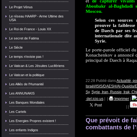
et
de capturer vivants 
Aboubakr al-Baghdadi si
Le Projet Vénus
Moscou.
Le réseau HAARP - Arme Ultime des
Selon ces sources r
USA
prouver la faiblesse 
Le Roi de France - Louis XX
de Daech par ses fr
internationale dite 
Le secret de Fatima
Syrie.
Le Siècle
Le porte-parole officiel du
Konachenkov a annoncé que
Le temps n'existe pas !
principal de Daech à Raqaa
Le Vatican & Les Jésuites Lucifériens
Le Vatican et la politique
22:28 Publié dans
Actualité, p
Les Alliés de l'Humanité
Israël/ISIS/DAESH/Al-Quaïda/E
Sy
,
Syrie, Iran, Russie, Irak, Ch
Les ANNUNAKIS
del.icio.us
|
|
Imprimer
|
Les Banques Mondiales
|
|
Les Cartels
Que prévoit de fa
Les Energies Propres existent !
combattants de l’
Les enfants Indigos