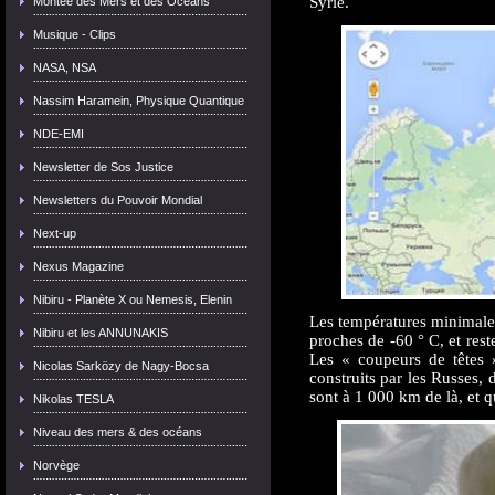
Syrie.
Montée des Mers et des Océans
Musique - Clips
NASA, NSA
Nassim Haramein, Physique Quantique
NDE-EMI
Newsletter de Sos Justice
Newsletters du Pouvoir Mondial
Next-up
Nexus Magazine
Nibiru - Planète X ou Nemesis, Elenin
Les températures minimale
Nibiru et les ANNUNAKIS
proches de -60 ° C, et res
Les « coupeurs de têtes 
Nicolas Sarközy de Nagy-Bocsa
construits par les Russes,
sont à 1 000 km de là, et q
Nikolas TESLA
Niveau des mers & des océans
Norvège