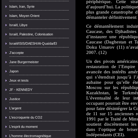
périphérique. Cette st
d’aujourd’hui. La politiqu
Islam, Iran, Syrie
plus grande catastrophe d
Islam, Moyen Orient
démanteler définitivement 
Israël, Libye
Ce démantèlement induir
Caucase, des Djihadistes
Israël, Palestine, Colonisation
d’instaurer une républiq
Caucase (Daghestan et T
Israël/ISIS/DAESH/Al-Quaïda/EI
Doku Umarov (11) n’avait
2007. (12)
J'accepte
Un des pivots américains
Jane Burgermeister
restauration de l’Empire
Japon
avancée des intérêts amér
qui s’étendrait jusqu’à l’
Jeux et tests
aubaine pour qu’elle é
Moscou sur les républiqu
JF - KENNEDY
Kazakhstan, le Turkméni
L’éventualité de leur in
Justice
occupant pourrait être env
pour faire désintégrer la
L'argent
de 11 sur 15 anciennes r
L'escroquerie du CO2
1991 par le Traité de Mins
soutient discrètement les
L'esprit du moment
dans l’optique de brise
Indépendants (CEI).
L'homme électromagnétique