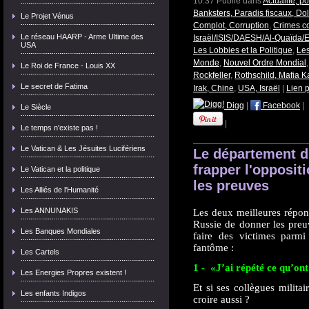
10:37 Publié dans
Actualité, p
Banksters, Paradis fiscaux, Dol
Le Projet Vénus
Complot, Corruption
,
Crimes c
Le réseau HAARP - Arme Ultime des
Israël/ISIS/DAESH/Al-Quaïda/E
USA
Les Lobbies et la Politique
,
Le
Monde
,
Nouvel Ordre Mondial
Le Roi de France - Louis XX
Rockfeller
,
Rothschild, Mafia K
Le secret de Fatima
Irak, Chine
,
USA, Israël
|
Lien 
Digg
|
Facebook
|
Le Siècle
|
Le temps n'existe pas !
Le Vatican & Les Jésuites Lucifériens
Le département d
frapper l'opposit
Le Vatican et la politique
les preuves
Les Alliés de l'Humanité
Les ANNUNAKIS
Les deux meilleures répon
Russie de donner les preuv
Les Banques Mondiales
faire des victimes parmi
fantôme :
Les Cartels
1 - «J’ai répété ce qu’ont
Les Energies Propres existent !
Et si ses collègues militai
Les enfants Indigos
croire aussi ?