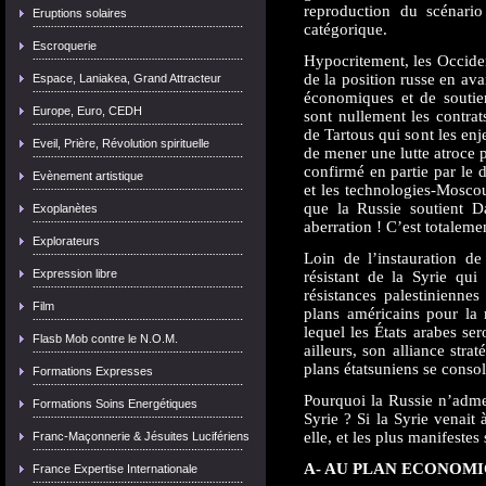
reproduction du scénario
Eruptions solaires
catégorique.
Escroquerie
Hypocritement, les Occide
de la position russe en av
Espace, Laniakea, Grand Attracteur
économiques et de soutien
Europe, Euro, CEDH
sont nullement les contra
de Tartous qui sont les enj
Eveil, Prière, Révolution spirituelle
de mener une lutte atroce p
confirmé en partie par le d
Evènement artistique
et les technologies-Mosco
que la Russie soutient D
Exoplanètes
aberration ! C’est totalemen
Explorateurs
Loin de l’instauration de
Expression libre
résistant de la Syrie qu
résistances palestiniennes 
Film
plans américains pour la
lequel les États arabes ser
Flasb Mob contre le N.O.M.
ailleurs, son alliance strat
plans étatsuniens se consol
Formations Expresses
Pourquoi la Russie n’admet
Formations Soins Energétiques
Syrie ? Si la Syrie venait
elle, et les plus manifestes 
Franc-Maçonnerie & Jésuites Lucifériens
A- AU PLAN ECONOM
France Expertise Internationale