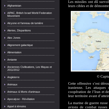
Les missiles ont dû survol
leurs cibles et de démontrer
Afghanistan
AIPAC, British Israel World Federation
Movement
Alcyone et l'anneau de lumière
Alertes, Disparitions
Alex Jones
Alignement galactique
Alimentation
Amiante
Anciennes Civilisations, Les Mayas et
2011/2012
© Captu
Angleterre
Cette offensive s’est déro
Animaux
iranienne. Les attaques 
coopération de l’Iran et de
Animaux & Morts d'animaux
leur territoire avant d’attei
Apocalyse - Révélation
La marine de guerre russe 
Appel à témoins
avions de combat russes 