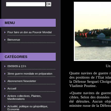
MENU
Pour faire un don au Pouvoir Mondial
Bienvenue
CATÉGORIES
Un 
09/09/09 à 13 h
Quatre navires de guerre r
3ème guerre mondiale en préparation
des positions de l’Etat isl
Abonnement Newsletter
la Défense Sergueï Choïgou
Vladimir Poutine.
Accueil
«Quatre navires de guerre
Actions collectives, Plaintes,
cibles. Selon des données d
Manifestations
été détruites. Aucun obj
ministre russe de la Défens
Actualité, politique ou géopolitique,
Economie