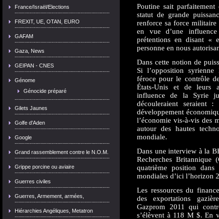
Poutine sait parfaitemen
France/Israël/Elections
statut de grande puissan
FREXIT, UE, OTAN, EURO
renforce sa force militaire
en vue d’une influence 
GAFAM
prétentions en disant « 
personne en nous autorisant
Gaza, News
Dans cette notion de puis
GEIPAN - CNES
Si l’opposition syrienne l
féroce pour le contrôle d
Génome
États-Unis et de leurs a
Génocide préparé
influence de la Syrie ju
découleraient seraient 
Gilets Jaunes
développement économique
l’économie vis-à-vis des m
Golfe d'Aden
autour des hautes techn
mondiale.
Google
Dans une interview à la 
Grand rassemblement contre le N.O.M.
Recherches Britannique (
Grippe porcine ou aviaire
quatrième position dans
mondiales d’ici l’horizon 
Guerres civiles
Les ressources du finance
Guerres, Armement, armées,
des exportations gazièr
Gazprom 2011 qui contr
Hiérarchies Angéliques, Metatron
s’élèvent à 118 M $. En v