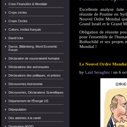
Crise Financière & Mondiale
Excellente analyse faite 
Crops circles
réussite de Poutine en Syrie
Nouvel Ordre Mondial qui 
Crops Circles
Grand Israël et le Grand M
Culture, Institut français
Obligation de réussite po
pour l'ensemble de l'huma
David Icke
Rothschild et ses projets 
Mondial !
Davos, Bildenberg, Word Economic
Forum
Déclaration de souveraineté humaine
Le Nouvel Ordre Mondia
Déclarations des astronautes
by
Laid Seraghni
/ on 6 oc
Déclarations des politiques, et artistes
Découvertes Astronomie
Découvertes, Déclarations Scientifiques
Département de l'Énergie US
Dépopulation
Des atteintes à la santé
Destination 4D/5D