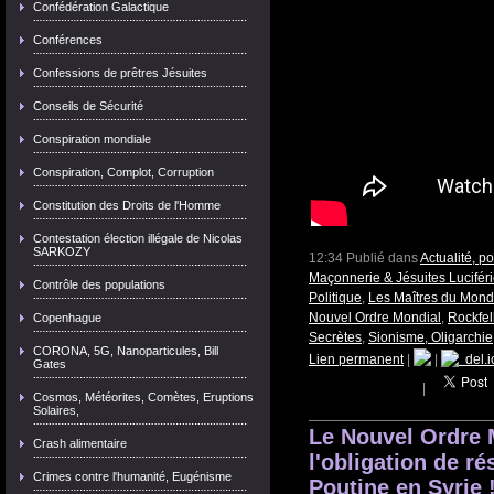
Confédération Galactique
Conférences
Confessions de prêtres Jésuites
Conseils de Sécurité
Conspiration mondiale
Conspiration, Complot, Corruption
Constitution des Droits de l'Homme
Contestation élection illégale de Nicolas
SARKOZY
12:34 Publié dans
Actualité, p
Maçonnerie & Jésuites Lucifér
Contrôle des populations
Politique
,
Les Maîtres du Mon
Nouvel Ordre Mondial
,
Rockfel
Copenhague
Secrètes
,
Sionisme, Oligarchie
CORONA, 5G, Nanoparticules, Bill
Lien permanent
|
|
del.i
Gates
|
Cosmos, Météorites, Comètes, Eruptions
Solaires,
Le Nouvel Ordre 
Crash alimentaire
l'obligation de ré
Crimes contre l'humanité, Eugénisme
Poutine en Syrie 