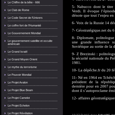
Le Chiffre de la bête - 666
5- Nabucco dont le titre
Le Club de Rome
Verdi. Il évoque l’épisod
dénote que tout l’enjeu en S
Le Code Secret de l'Univers
6- Voix de la Russie 14 d
Le coffre fort de l'Humanité
7- Géostratégique.net du 
Le Gouvernement Mondial
8- Diplomate, politologue 
Le gouvernement satellite et occulte
une grande influence su
américain
Soviétique au sortie de la
Le Grand Israël
9- Z Brezinski : politologu
la sécurité nationale du P
Le Grand Moyen Orient
1981.
Le mythe du terrorisme
10- La dépêche.fr du 20 fé
Le Pouvoir Mondial
11- Né en 1964 en Tchétc
président de la républiqu
Le Projet Avalon
dernière pour en 2007 pou
Le Projet Blue Beam
dont il s’autoproclame émi
12- affaires géostratégiqu
Le Projet Camelot
Le Projet Echelon
Le Projet Révélation