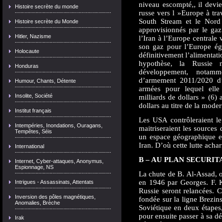
niveau escompté,, il devie
Histoire secrète du monde
russe vers l »Europe à tra
South Stream et le Nord 
Histoire secrète du Monde
approvisionnés par le gaz
Hitler, Nazisme
l’Iran à l’Europe centrale v
son gaz pour l’Europe éga
Holocaute
définitivement l’alimentati
hypothèse, la Russie 
Honduras
développement, notamm
d’armement 2011/2020 d’
Humour, Chants, Détente
armées pour lequel elle
Insolite, Société
milliards de dollars » (6)
dollars au titre de la mode
Institut français
Les USA contrôleraient le 
Intempéries, Inondations, Ouragans,
maitriseraient les sources
Tempêtes, Séis
un espace géographique et
Iran. D’où cette lutte acha
International
B – AU PLAN SECURITA
Internet, Cyber-attaques, Anonymus,
Espionnage, NS
La chute de B. Al-Assad, 
en 1946 par Georges. F. K
Intrigues - Assassinats, Attentats
Russie seront relancées. C
Inversion des pôles magnétiques,
fondée sur la ligne Brezin
Anomalies, Brèche
Soviétique en deux étapes,
pour ensuite passer à sa d
Irak