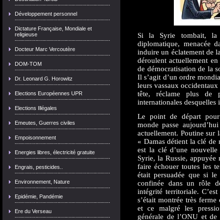
Développement personnel
Dictature Française, Mondiale et
religieuse
Si la Syrie tombait, la
diplomatique, menacée dan
Docteur Marc Vercoutère
induire un éclatement de l
déroulent actuellement en 
DOM-TOM
de démocratisation de la so
Il s’agit d’un ordre mondi
Dr. Leonard G. Horowitz
leurs vassaux occidentaux 
tête, réclame plus de p
Elections Européennes UPR
internationales desquelles 
Elections Illégales
Le point de départ pour 
Emeutes, Guerres civiles
monde passe aujourd’hui 
actuellement. Poutine sur l
Empoisonnement
« Damas détient la clé d
est la clé d’une nouvelle
Energies libres, électricité gratuite
Syrie, la Russie, appuyée 
faire échouer toutes les 
Engrais, pesticides..
était persuadée que si le 
Environnement, Nature
confinée dans un rôle d
intégrité territoriale. C’e
Epidémie, Pandémie
s’était montrée très ferme 
et ce malgré les pressio
Ere du Verseau
générale de l’ONU et de l