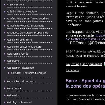
dont la base aérienne de L
Appel aux dons
avaient besoin.
Aréa 51 - Base Ufologique
Depuis une semaine, l’a
terroristes en Syrie et a ré
Armées Françaises, Armes secrètes
navales se sont jointe
l’opération.
Armes silencieuses, Espionnage
Les frappes russes visant
Arnaques, Mensonges, Propagande
en une seule carte
https:
pic.twitter.com/ninsG3KZ
Ascension de la Terre
— RT France (@RTenfra
Ascension du Système solaire
14:24 Publié dans
Actualité, p
Asie, Chine, Corée
Russie
,
Poutine, Russie, Crim
Aspartame
Irak, Chine
|
Lien permanent
|
Association Réaction19
Facebook
|
Covid19 - Thérapies Géniques
Syrie : Appel du 
Associations de services
la zone des opéra
Assurances
Si les ennemis de la Russi
Astéroïdes
l’armée Russe et à Poutine,
Astrologie - Astronomie