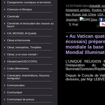
Changements cosmiques et terrestres
14:20 Publié dans
Actualité, p
Chansons et Musique
Armement, armées,
,
Poutine, 
Iran, Russie, Irak, Chine
,
USA, 
Chemtrails
Imprimer
|
Digg
|
F
Chemtreils et intoxication des masses au
|
|
barym
CIA, MOSSAD, Al-Quaïda
« Au Vatican quat
Climat et Astronomie
écossais) prépare
mondiale la base
Climat, Intempéries, Tempêtes
Mondial Illuminat
Climat, si on nous mentait !
L'UNIQUE RELIGION MO
ClimateGate/GIEC/COP21
l'instauration d
Codex Alimentarius
Illuminati/Sionistes/Reptili
Depuis le Concile de Vat
Colonisation, Antisémitisme, Racisme,
Immigration
divisions, par Mgr LEBV
Communication
Communiqué
Communiqué de presse