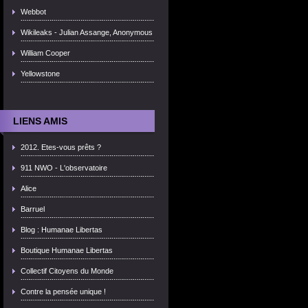
Webbot
Wikileaks - Julian Assange, Anonymous
William Cooper
Yellowstone
LIENS AMIS
2012. Etes-vous prêts ?
911 NWO - L'observatoire
Alice
Barruel
Blog : Humanae Libertas
Boutique Humanae Libertas
Collectif Citoyens du Monde
Contre la pensée unique !