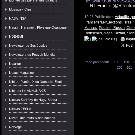
Montée des Mers et des Océans
pic.twitter.com/yKsSZ41
— RT France (@RTenfra
Musique - Clips
10:26 Publié dans
Actualité, p
NASA, NSA
France/Israël/Elections
,
Israël
Nassim Haramein, Physique Quantique
Masses
,
Poutine, Russie, Crim
Rothschild, Mafia Kazhar
,
Sion
NDE-EMI
|
del.icio.us
|
|
Impri
Newsletter de Sos Justice
|
Newsletters du Pouvoir Mondial
Page précédente
189
190
1
Next-up
200
201
Nexus Magazine
Nibiru - Planète X ou Nemesis, Elenin
Nibiru et les ANNUNAKIS
Nicolas Sarközy de Nagy-Bocsa
Nikolas TESLA
Niveau des mers & des océans
Norvège