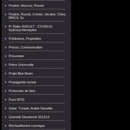
Poutine, Moscou, Russie
Poutine, Russie, Crimée, Ukraine, Chine,
BRICS; Sy
Pr Didier RAOULT - COVID/19,
hydroxychloroquine
Prédictions, Prophéties
Presse, Communication
Prévention
Prière Universelle
Projet Blue Beam
Propagande raciste
Protocoles de Sion
Puce RFID
Qatar, Turquie, Arabie Saoudite
Quenelle Dieudonné 2013/14
Réchauffement cosmique