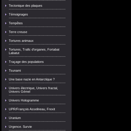
Tectonique des plaques
Témoignages
Tempêtes
Terre creuse
Tortures animaux
Tortures, Trafic d'organes, Fortabat
Labatut
Traçage des populations
Tsunami
Une base nazie en Antarctique ?
Univers électrique, Univers fractal,
Univers Gémel
Univers Hologramme
UPR/François Asselineau, Frexit
Uranium
Urgence. Survie