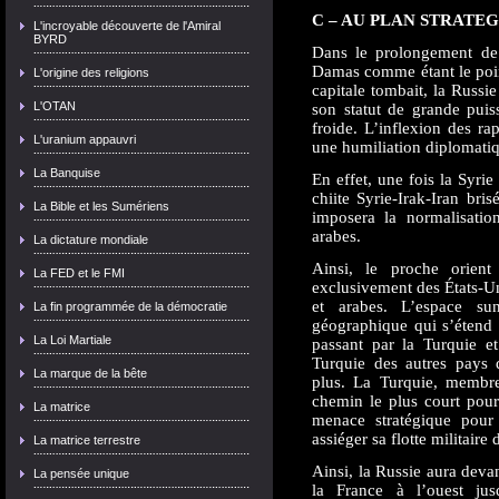
C – AU PLAN STRATEG
L'incroyable découverte de l'Amiral
BYRD
Dans le prolongement de 
Damas comme étant le poin
L'origine des religions
capitale tombait, la Russi
L'OTAN
son statut de grande pui
froide. L’inflexion des ra
L'uranium appauvri
une humiliation diplomati
La Banquise
En effet, une fois la Syrie
chiite Syrie-Irak-Iran bri
La Bible et les Sumériens
imposera la normalisatio
arabes.
La dictature mondiale
Ainsi, le proche orien
La FED et le FMI
exclusivement des États-Un
et arabes. L’espace 
La fin programmée de la démocratie
géographique qui s’étend 
La Loi Martiale
passant par la Turquie et
Turquie des autres pays 
La marque de la bête
plus. La Turquie, membre
chemin le plus court pour
La matrice
menace stratégique pour 
assiéger sa flotte militaire
La matrice terrestre
Ainsi, la Russie aura devan
La pensée unique
la France à l’ouest jus