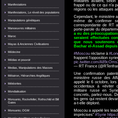
militaires avaient, selon
Manifestations
frappé ou de ce qui n’a p
régions où les attaques a
Manifestations, Le réveil des populations
Cependant, le ministère a
Manipulations génétiques
même de confirmer s
correspondante de RT a
Manoeuvres militaires
porte-parole du départem
a eu des préoccupation
Maroc
seraient effectuées con
que nous soutenons et
Mayas & Anciennes Civilisations
Bachar el-Assad depuis
Médecine
#Moscou
réclame à
#Lon
frappent l’opposition syri
Médias et pouvoir
pic.twitter.com/A89cOms
— RT France (@RTenfra
Medias, Manipulations des Masses
Une confirmation patent
Métatron, Hiérarchies Angéliques
ministère russe des Aff
appelé le 6 octobre, lors
Météorites
occidentaux à «éviter d
militaire russe en Syr
Mondialisation
concrets, parlez-nous. De
les gens qui restent devan
Monsanto, Rockefeller, Rothschild et Bill
Gates
a-t-elle déploré.
Moscou a appelé les leade
Monsanto; OGM
imprécises"
#Syrie
https: