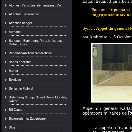
Extrait traduit d’un article
Atomes, Particules élémentaires, Vie
Россия призвал
Attentats, Terrorisme
подготовленных н
Attention danger
Syrie : Appel du général 
Autriche
par Ambroise
-
5 Octobre
Banques, Banksters, Paradis fiscaux,
Dollar, Bours
Banquise/Arctique/Antarctique
Bases secrètes
Baxter
Belgique
Benjamin Fulford
Bildenberg Group, Grand Reset Mondial,
Davos
Appel du général Kartap
Bill Gates
opérations militaires de R
Bioterrorisme, Eugénisme
Il a appelé à "évacu
Blog