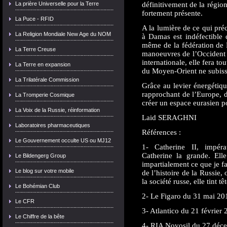
La prière Universelle pour la Terre
définitivement de la régio
fortement présente.
La Puce - RFID
A la lumière de ce qui pr
La Religion Mondiale New Age du NOM
à Damas est indéfectible c
même de la fédération de R
La Terre Creuse
manoeuvres de l’Occident po
internationale, elle fera to
La Terre en expansion
du Moyen-Orient ne subis
La Trilatérale Commission
Grâce au levier énergétiqu
rapprochant de l’Europe, d
La Tromperie Cosmique
créer un espace eurasien p
La Voix de la Russie, réinformation
Laid SERAGHNI
Laboratoires pharmaceutiques
Références :
Le Gouvernement occulte US ou MJ12
1- Catherine II, impér
Catherine la grande. Elle
Le Bildengerg Group
impartialement ce que je fa
Le blog sur votre mobile
de l’histoire de la Russie
la société russe, elle tint t
Le Bohémian Club
2- Le Figaro du 31 mai 20
Le CFR
3- Atlantico du 21 février 
Le Chiffre de la bête
4- RIA Novosil du 27 déc