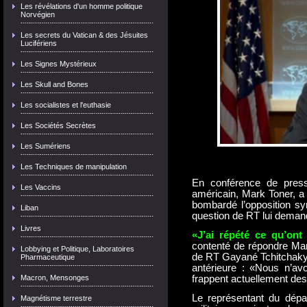
Les révélations d'un homme politique
Norvégien
Les secrets du Vatican & des Jésuites
Lucifériens
Les Signes Mystérieux
Les Skull and Bones
Les socialistes et l'euthasie
Les Sociétés Secrètes
Les Sumériens
Les Techniques de manipulation
En conférence de press
Les Vaccins
américain, Mark Toner, a
bombardé l’opposition sy
Liban
question de RT lui demand
Livres
«J’ai répété ce qu’ont 
contenté de répondre Mar
Lobbying et Politique, Laboratoires
de RT Gayané Tchitchakya
Pharmaceutique
antérieure : «Nous n’avo
Macron, Mensonges
frappent actuellement de
Le représentant du dépa
Magnétisme terrestre