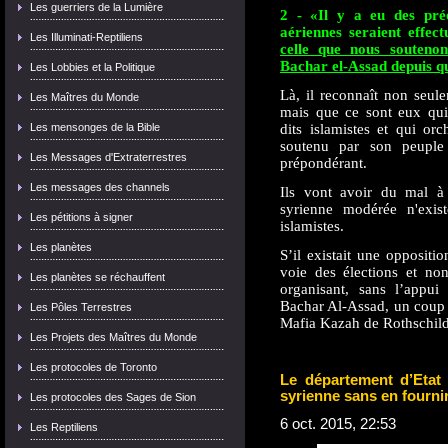
Les guerriers de la Lumière
2 - «Il y a eu des pré
aériennes seraient effec
Les Illuminati-Reptiliens
celle que nous soutenon
Bachar el-Assad depuis q
Les Lobbies et la Politique
Là, il reconnaît non seule
Les Maîtres du Monde
mais que ce sont eux qui 
Les mensonges de la Bible
dits islamistes et qui or
soutenu par son peuple 
Les Messages d'Extraterrestres
prépondérant.
Les messages des channels
Ils vont avoir du mal à 
syrienne modérée n'exis
Les pétitions à signer
islamistes.
Les planètes
S’il existait une oppositi
voie des élections et no
Les planètes se réchauffent
organisant, sans l’appui
Bachar Al-Assad, un coup d’
Les Pôles Terrestres
Mafia Kazah de Rothschild
Les Projets des Maîtres du Monde
Les protocoles de Toronto
Le département d’Etat
syrienne sans en fourni
Les protocoles des Sages de Sion
6 oct. 2015, 22:53
Les Reptiliens