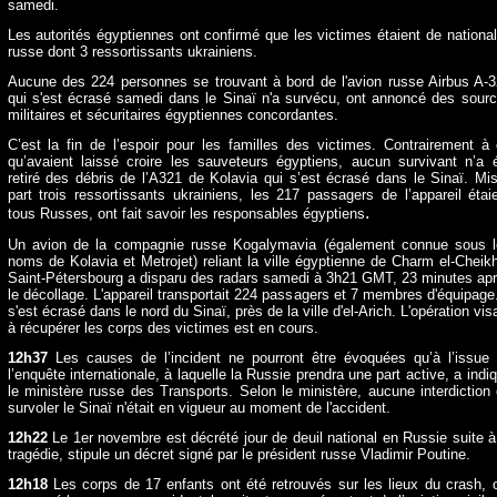
samedi.
Les autorités égyptiennes ont confirmé que les victimes étaient de national
russe dont 3 ressortissants ukrainiens.
Aucune des 224 personnes se trouvant à bord de l'avion russe Airbus A-
qui s'est écrasé samedi dans le Sinaï n'a survécu, ont annoncé des sour
militaires et sécuritaires égyptiennes concordantes.
C’est la fin de l’espoir pour les familles des victimes. Contrairement à
qu’avaient laissé croire les sauveteurs égyptiens, aucun survivant n’a 
retiré des débris de l’A321 de Kolavia qui s’est écrasé dans le Sinaï. Mi
part trois ressortissants ukrainiens, les 217 passagers de l’appareil étai
.
tous Russes, ont fait savoir les responsables égyptiens
Un avion de la compagnie russe Kogalymavia (également connue sous 
noms de Kolavia et Metrojet) reliant la ville égyptienne de Charm el-Cheik
Saint-Pétersbourg a disparu des radars samedi à 3h21 GMT, 23 minutes ap
le décollage. L'appareil transportait 224 passagers et 7 membres d'équipage.
s'est écrasé dans le nord du Sinaï, près de la ville d'el-Arich. L'opération vis
à récupérer les corps des victimes est en cours.
12h37
Les causes de l’incident ne pourront être évoquées qu’à l’issue
l’enquête internationale, à laquelle la Russie prendra une part active, a indi
le ministère russe des Transports. Selon le ministère, aucune interdiction
survoler le Sinaï n'était en vigueur au moment de l'accident.
12h22
Le 1er novembre est décrété jour de deuil national en Russie suite à
tragédie, stipule un décret signé par le président russe Vladimir Poutine.
12h18
Les corps de 17 enfants ont été retrouvés sur les lieux du crash, 