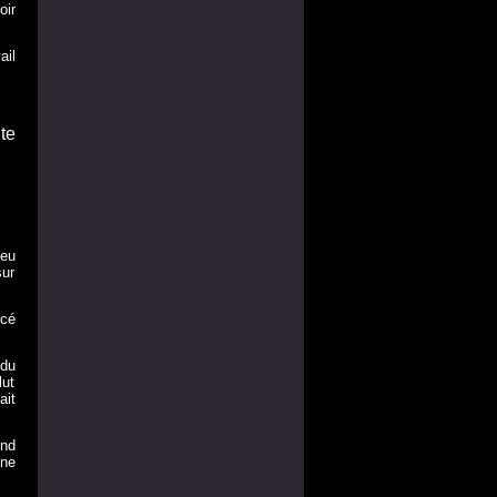
oir
ail
te
peu
sur
ncé
 du
lut
ait
end
une