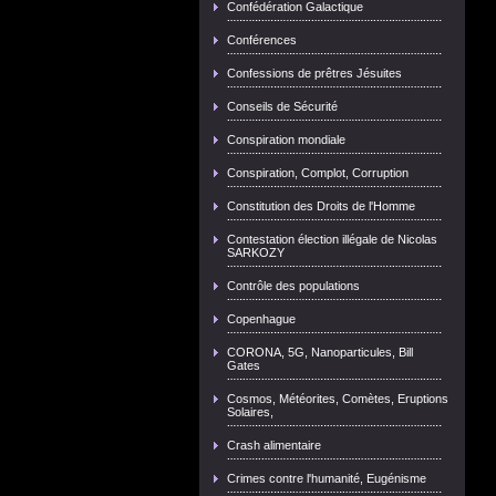
Confédération Galactique
Conférences
Confessions de prêtres Jésuites
Conseils de Sécurité
Conspiration mondiale
Conspiration, Complot, Corruption
Constitution des Droits de l'Homme
Contestation élection illégale de Nicolas
SARKOZY
Contrôle des populations
Copenhague
CORONA, 5G, Nanoparticules, Bill
Gates
Cosmos, Météorites, Comètes, Eruptions
Solaires,
Crash alimentaire
Crimes contre l'humanité, Eugénisme