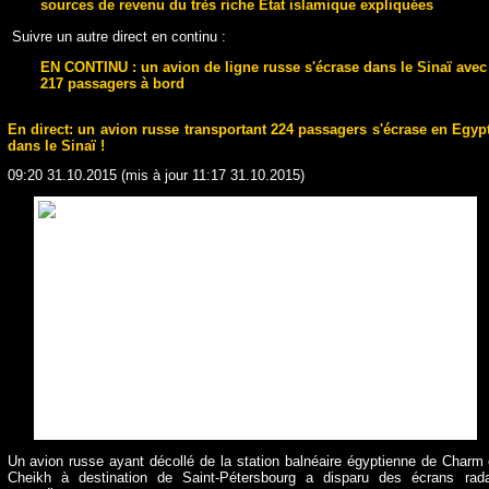
sources de revenu du très riche Etat islamique expliquées
Suivre un autre direct en continu :
EN CONTINU : un avion de ligne russe s'écrase dans le Sinaï avec
217 passagers à bord
En direct: un avion russe transportant 224 passagers s'écrase en Egyp
dans le Sinaï !
09:20 31.10.2015 (mis à jour 11:17 31.10.2015)
Un avion russe ayant décollé de la station balnéaire égyptienne de Charm 
Cheikh à destination de Saint-Pétersbourg a disparu des écrans rad