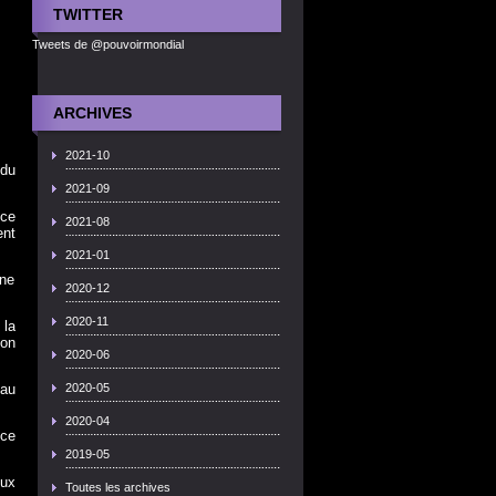
TWITTER
Tweets de @pouvoirmondial
ARCHIVES
2021-10
 du
2021-09
nce
2021-08
ent
2021-01
ine
2020-12
2020-11
 la
son
2020-06
 au
2020-05
2020-04
nce
2019-05
eux
Toutes les archives