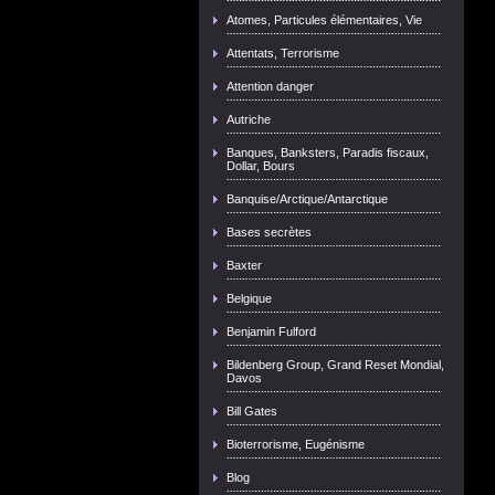
Atomes, Particules élémentaires, Vie
Attentats, Terrorisme
Attention danger
Autriche
Banques, Banksters, Paradis fiscaux,
Dollar, Bours
Banquise/Arctique/Antarctique
Bases secrètes
Baxter
Belgique
Benjamin Fulford
Bildenberg Group, Grand Reset Mondial,
Davos
Bill Gates
Bioterrorisme, Eugénisme
Blog