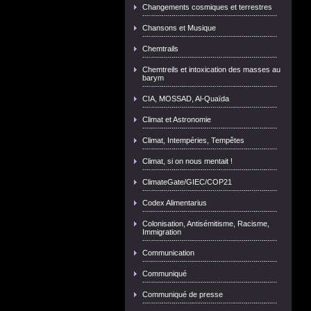
Changements cosmiques et terrestres
Chansons et Musique
Chemtrails
Chemtreils et intoxication des masses au
barym
CIA, MOSSAD, Al-Quaïda
Climat et Astronomie
Climat, Intempéries, Tempêtes
Climat, si on nous mentait !
ClimateGate/GIEC/COP21
Codex Alimentarius
Colonisation, Antisémitisme, Racisme,
Immigration
Communication
Communiqué
Communiqué de presse