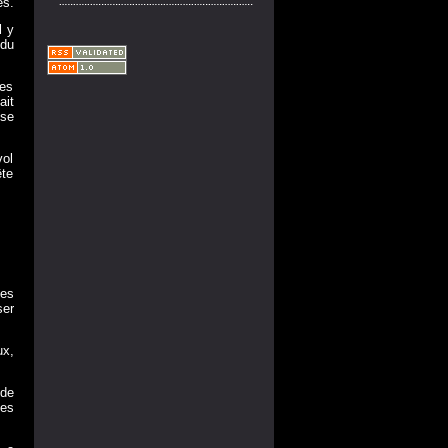
es.
l y
 du
les
ait
sse
vol
ête
des
ser
ux,
 de
des