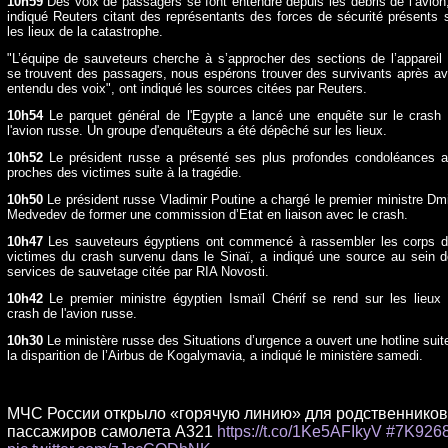
10h59
Des voix de passagers se font entendre depuis les débris de l’avion
indiqué Reuters citant des représentants des forces de sécurité présents 
les lieux de la catastrophe.
"L’équipe de sauveteurs cherche à s’approcher des sections de l’appareil
se trouvent des passagers, nous espérons trouver des survivants après av
entendu des voix", ont indiqué les sources citées par Reuters.
10h54
Le parquet général de l'Egypte a lancé une enquête sur le crash
l'avion russe. Un groupe d'enquêteurs a été dépêché sur les lieux.
10h52
Le président russe a présenté ses plus profondes condoléances 
proches des victimes suite à la tragédie.
10h50
Le président russe Vladimir Poutine a chargé le premier ministre Dmi
Medvedev de former une commission d’Etat en liaison avec le crash.
10h47
Les sauveteurs égyptiens ont commencé à rassembler les corps 
victimes du crash survenu dans le Sinaï, a indiqué une source au sein 
services de sauvetage citée par RIA Novosti.
10h42
Le premier ministre égyptien
Ismaïl Chérif se
rend sur les lieux
crash de l'avion russe.
10h30
Le ministère russe des Situations d’urgence a ouvert une hotline suit
la disparition de l’Airbus de Kogalymavia, a indiqué le ministère samedi.
МЧС России открыло «горячую линию» для родственников
пассажиров самолета A321
https://t.co/1Ke5AFIkyV
#7K926