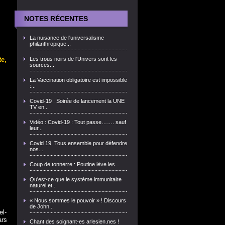
NOTES RÉCENTES
La nuisance de l'universalisme
philanthropique...
te,
Les trous noirs de l'Univers sont les
sources...
La Vaccination obligatoire est impossible
:...
Covid-19 : Soirée de lancement la UNE
TV en...
Vidéo : Covid-19 : Tout passe……. sauf
leur...
Covid 19, Tous ensemble pour défendre
nos...
Coup de tonnerre : Poutine lève les...
Qu'est-ce que le système immunitaire
naturel et...
« Nous sommes le pouvoir » ! Discours
de John...
el-
ars
Chant des soignant-es arlesien.nes !