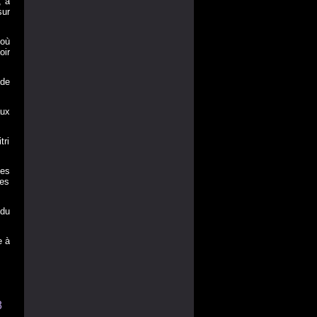
, a
sur
 où
oir
 de
aux
tri
des
des
 du
e à
8