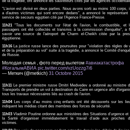
de la tragédie, ont annoncé les sauveteurs cités par les agences occidental
"L'avion est divisé en deux parties. Nous avons sorti au moins 100 corps, i
a d'autres victimes qui sont encore dedans", a annoncé le représentant
service de secours egyptien cité par l'Agence France-Presse.
11h21
"Tous les documents sur l'état de l'avion, le combustible, et 
passagers ont été collectés et transmis à la commission d'enquête", a f
savoir une source de l'aéroport de Charm el-Cheikh citée par la pre
égyptienne.
11h16
La justice russe lance des poursuites pour "violation des règles de 
et de la préparation au vol" suite à la tragédie, a annoncé le Comité d’enqu
de Russie.
Молодая семья , фото перед вылетом
#авиакатастрофа
#КогалымАВИА
pic.twitter.com/vzUozzg7i6
— Меткич (@metkich)
31 Octobre 2015
11h11
Le premier ministre russe Dmitri Medvedev a ordonné au ministre 
Transports de prendre un vol à destination du Caire en urgence afin d'organi
tous les travaux nécessaires liés au crash de l'avion.
11h04
Les corps d’au moins cinq enfants ont été découverts sur les lie
indiquent les médias citant des membres des forces de sécurité.
11h03
Vladimir Poutine ordonne aux ministères des Situations d’urgence et
la Santé d’organiser immédiatement le travail d’aide aux proches 
victimes.