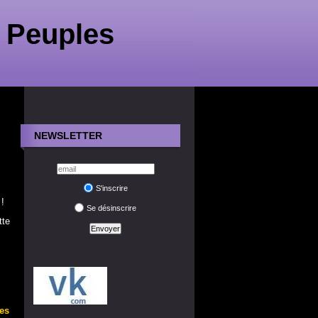
 Peuples
NEWSLETTER
S'inscrire
!
Se désinscrire
tte
es