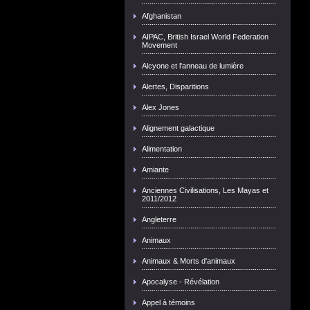
Afghanistan
AIPAC, British Israel World Federation
Movement
Alcyone et l'anneau de lumière
Alertes, Disparitions
Alex Jones
Alignement galactique
Alimentation
Amiante
Anciennes Civilisations, Les Mayas et
2011/2012
Angleterre
Animaux
Animaux & Morts d'animaux
Apocalyse - Révélation
Appel à témoins