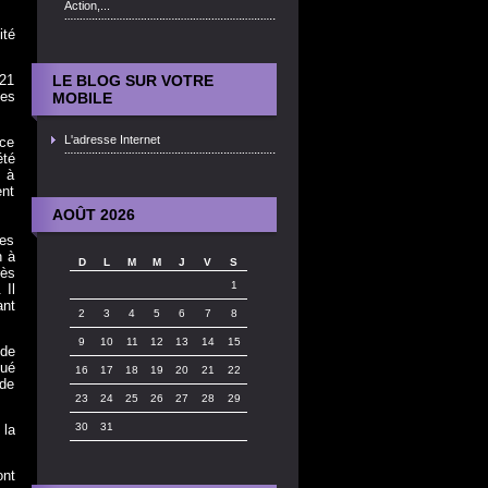
Action,...
ité
321
LE BLOG SUR VOTRE
ces
MOBILE
L'adresse Internet
 ce
été
s à
ent
AOÛT 2026
les
h à
D
L
M
M
J
V
S
rès
1
 Il
ant
2
3
4
5
6
7
8
9
10
11
12
13
14
15
 de
qué
16
17
18
19
20
21
22
 de
23
24
25
26
27
28
29
30
31
 la
ont