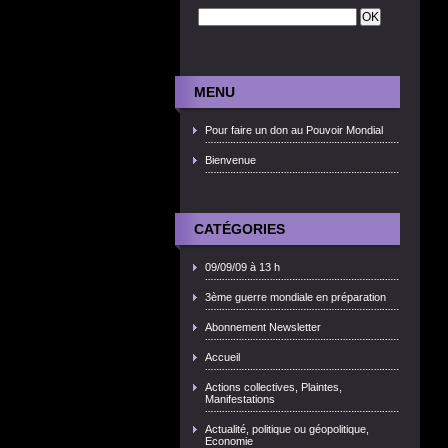
MENU
Pour faire un don au Pouvoir Mondial
Bienvenue
CATÉGORIES
09/09/09 à 13 h
3ème guerre mondiale en préparation
Abonnement Newsletter
Accueil
Actions collectives, Plaintes,
Manifestations
Actualité, politique ou géopolitique,
Economie