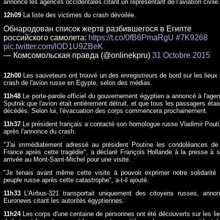
annoncé les agences occidentales citant un représentant de l’aviation civile.
12h09
La liste des victimes du crash dévoilée.
Обнародован список жертв разбившегося в Египте
российского самолета:
https://t.co/0fB6PmaRgU
#7K9268
pic.twitter.com/lOD1U9ZBeK
— Комсомольская правда (@onlinekpru)
31 Octobre 2015
12h00
Les sauveteurs ont trouvé un des enregistreurs de bord sur les lieux
crash de l'avion russe en Egypte, selon des médias.
11h48
Le porte-parole officiel du gouvernement égyptien a annoncé à l'age
Sputnik que l'avion était entièrement détruit, et que tous les passagers étai
décédés. Selon lui, l'évacuation des corps commencera prochainement.
11h37
Le président français a contacté son homologue russe Vladimir Pout
après l'annonce du crash.
"J'ai immédiatement adressé au président Poutine les condoléances de
France après cette tragédie", a déclaré François Hollande à la presse à 
arrivée au Mont-Saint-Michel pour une visite.
"Je tenais avant même cette visite à pouvoir exprimer notre solidarité
peuple russe après cette catastrophe", a-t-il ajouté.
11h33
L'Airbus-321 transportait uniquement des citoyens russes, anno
Euronews citant les autorités égyptiennes.
11h24
Les corps d'une centaine de personnes ont été découverts sur les li