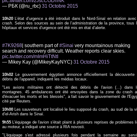
pic.twitter.com/zJscCODhNK
— РБК (@ru_rbc)
31 Octobre 2015
10h20
L’état d’urgence a été introduit dans le Nord-Sinaï en relation avec
crash. Selon des sources au sein de l’administration de la province, tous 
hôpitaux et services d’urgence ont été mis en état d’alerte.
#7K9268
| southern part of
#Sinai
very mountainous making
search and recovery difficult. Weather reports clear skies.
pic.twitter.com/mImHiTtNtl
— Mikey Kay (@MikeyKayNYC)
31 Octobre 2015
10h02
Le gouvernement égyptien annonce officiellement la découverte
débris de l'appareil, indiquent les médias locaux.
"Les avions militaires ont détecté des débris de l'avion (…) dans 
montagnes. 45 ambulances ont été envoyées dans la zone du crash a
d'évacuer les morts et les blessés", a fait savoir le gouvernement de l'Egy
cité par Reuters.
10h00
Les sauveteurs ont localisé le lieu supposé du crash, au sud de la vi
d’el-Arish dans le Sinaï.
9h55
L'équipage de l'avion s'était plaint à plusieurs reprises de problèmes l
au moteur, a indiqué une source à RIA novosti.
"L'équipage s'est adressé plusieurs fois pendant la semaine au serv