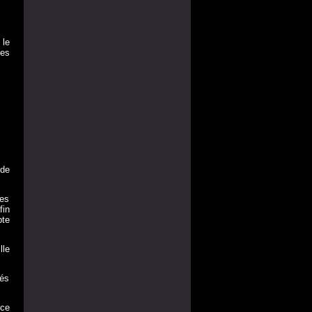
 le
les
 de
les
fin
pte
lle
iés
ice