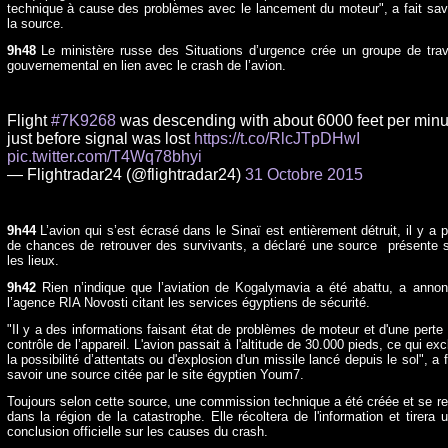
technique à cause des problèmes avec le lancement du moteur", a fait sav
la source.
9h48
Le ministère russe des Situations d’urgence crée un groupe de trav
gouvernemental en lien avec le crash de l’avion.
Flight
#7K9268
was descending with about 6000 feet per minu
just before signal was lost
https://t.co/RlcJTpDHwI
pic.twitter.com/T4Wq78bhyi
— Flightradar24 (@flightradar24)
31 Octobre 2015
9h44
L’avion qui s’est écrasé dans le Sinaï est entièrement détruit, il y a 
de chances de retrouver des survivants, a déclaré une source présente 
les lieux.
9h42
Rien n’indique que l’aviation de Kogalymavia a été abattu, a anno
l’agence RIA Novosti citant les services égyptiens de sécurité.
"Il y a des informations faisant état de problèmes de moteur et d'une perte
contrôle de l’appareil. L'avion passait à l'altitude de 30.000 pieds, ce qui exc
la possibilité d’attentats ou d'explosion d'un missile lancé depuis le sol", a f
savoir une source citée par le site égyptien Youm7.
Toujours selon cette source, une commission technique a été créée et se r
dans la région de la catastrophe. Elle récoltera de l'information et tirera 
conclusion officielle sur les causes du crash.