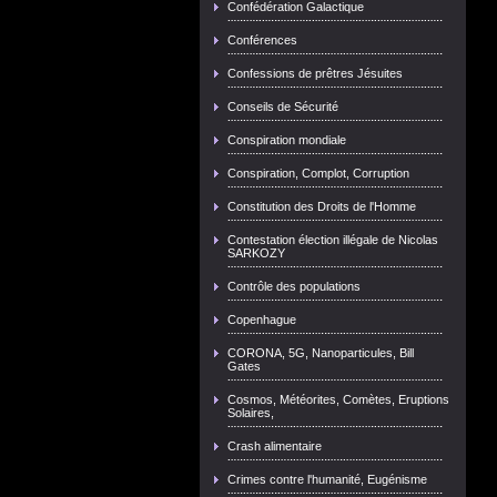
Confédération Galactique
Conférences
Confessions de prêtres Jésuites
Conseils de Sécurité
Conspiration mondiale
Conspiration, Complot, Corruption
Constitution des Droits de l'Homme
Contestation élection illégale de Nicolas
SARKOZY
Contrôle des populations
Copenhague
CORONA, 5G, Nanoparticules, Bill
Gates
Cosmos, Météorites, Comètes, Eruptions
Solaires,
Crash alimentaire
Crimes contre l'humanité, Eugénisme