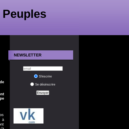
 Peuples
NEWSLETTER
S'inscrire
 de
Se désinscrire
ent
ope
ros
 à
ont
u'à