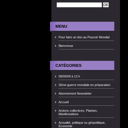
MENU
Pour faire un don au Pouvoir Mondial
Bienvenue
CATÉGORIES
09/09/09 à 13 h
3ème guerre mondiale en préparation
Abonnement Newsletter
Accueil
Actions collectives, Plaintes,
Manifestations
Actualité, politique ou géopolitique,
Economie