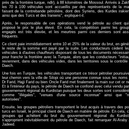
près de la frontière turque, ndlr), à 88 kilomètres de Mossoul. Arrivés à Zak
les 70 à 100 véhicules sont accueillis par des représentants de la ma
faisant de la contrebande pétrolière, dont des Syriens, des Kurdes irakie
ainsi que des Turcs et des Iraniens", explique-t-il.
Après, le responsable de ces opérations vend le pétrole au client qu
proposé le prix le plus élevé. En cela, la compétition parmi les grou
engagés est très élevée, et les meurtres parmi ces derniers sont as
fréquents.
Ce client paie immédiatement entre 10 et 25% de la valeur du brut, en géné
le reste de la somme est payé par la suite. Les conducteurs cèdent le
véhicules à d'autres chauffeurs disposant de tous les documents nécessai
pour franchir la frontière avec la Turquie, alors que les conducteurs "initia
reviennent, dans des véhicules vides, dans les territoires sous le contrôle
Daech.
Une fois en Turquie, les véhicules transportant ce trésor pétrolier poursuiv
leur chemin vers la ville de Silopi où une personne connue sous les noms
Dr Farid, Hajji Farid ou bien Oncle Farid met finalement la main sur cet or no
Et à l'intérieur du pays, le pétrole de Daech se confond avec celui vendu par
gouvernement régional du Kurdistan puisque les deux sortes sont considér
comme "illégales", "venues d'une source inconnue" ainsi que "n
autorisées".
Ensuite, les groupes pétroliers transportent le brut acquis à travers des po
turcs en Israël, le principal client de Daech en matière de pétrole. En cela, 
groupes qui achètent du brut du gouvernement régional du Kurdist
s'approprient inévitablement du pétrole de Daech, fait remarquer Al-Araby 
Jadeed.