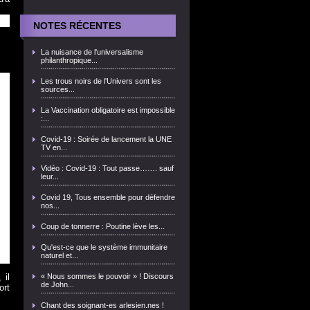
NOTES RÉCENTES
La nuisance de l'universalisme
philanthropique...
Les trous noirs de l'Univers sont les
sources...
La Vaccination obligatoire est impossible
:...
Covid-19 : Soirée de lancement la UNE
TV en...
Vidéo : Covid-19 : Tout passe……. sauf
leur...
Covid 19, Tous ensemble pour défendre
nos...
Coup de tonnerre : Poutine lève les...
Qu'est-ce que le système immunitaire
naturel et...
 il
« Nous sommes le pouvoir » ! Discours
de John...
ort
Chant des soignant-es arlesien.nes !