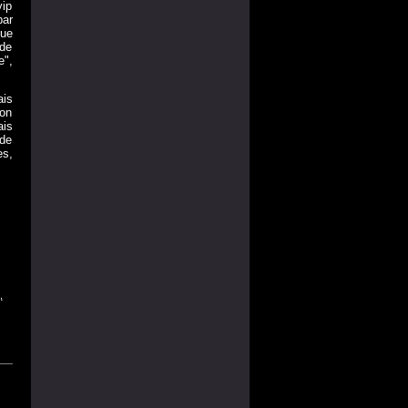
yip
par
que
 de
e",
ais
non
ais
 de
es,
,