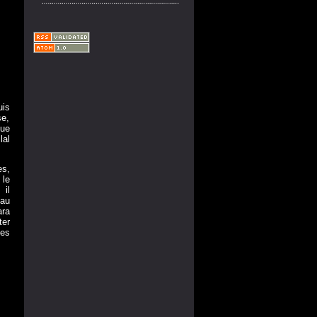
uis
e,
que
lal
s,
 le
 il
 au
ara
ter
mes