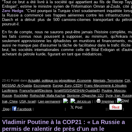
"Tout ce brut a été livré à la société qui appartient au fils de Recep Tay
Erdogan", estime le ministre syrien de l'Information Omran al-Zoubi, cité 
Zero Hedge
. "C'est pourquoi la Turquie s'est soudainement inquiétée lors
la Russie a commencé ses frappes aériennes contre les infrastructures
Daech et a détruit plus de 500 camions-citernes transportant du pétrol
poursuit-il.
En fin de compte, nous ne saurons peut-être jamais l'histoire complète, m
les faits connus nous poussent à supposer, au minimum, qu'Ankara 
seulement approvisionne les djihadistes en munitions et financements, m
aussi ne manque pas d'assumer la tâche de facilitateur dans le trafic illicite
brut, les sociétés internationales comme celle de Bilal Erdogan et d'autr
achetant du pétrole kurde, figurant en tant que médiatrices.
23:41 Publié dans
Actualité, politique ou géopolitique, Economie
,
Attentats, Terrorisme
,
CIA,
MOSSAD, Al-Quaïda
,
Escroquerie
,
Europe, Euro, CEDH
,
Franc-Maçonnerie & Jésuites
Lucifériens
,
France/Israël/Elections
,
Israël/ISIS/DAESH/Al-Quaïda/EI
,
Poutine, Moscou,
Russie
,
Rockfeller
,
Rothschild, Mafia Kazhar
,
Sionisme, Oligarchie, LDJ
,
Syrie, Iran, Russie
Irak, Chine
,
USA, Israël
|
Lien permanent
|
|
del.icio.us
|
|
Imprimer
|
Digg
|
Facebook
|
|
|
|
|
Vladimir Poutine à la COP21 : « La Russie a
permis de ralentir de près d’un an le