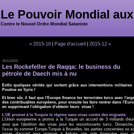
Le Pouvoir Mondial aux
Contre le Nouvel Ordre Mondial Sataniste
« 2015-10
|
Page d'accueil
|
2015-12 »
30/11/2015
Les Rockefeller de Raqqa: le business du
pétrole de Daech mis à nu
Enfin quelques vérités qui sortent grâce aux interventions militaires
Poutine en Syrie !
Et bien sûr, il faut que l'Europe finance les terroristes turcs avec l'arg
des contribuables européens, pour ensuite les faire rentrer dans l'Eur
en supprimant l'obligation d'obtenir leurs visas !
L'UE promet à la Turquie le régime sans visas contre des migrants
L'Union européenne a promis à la Turquie un accord de 3 milliards d'eu
ainsi que l'abolition des visas pour les ressortissants turcs.
Dimanche,
l'issue du sommet Europe-Turquie à Bruxelles, les parties concernées se s
mises d'accord pour octroyer à Ankara une aide financière ainsi q