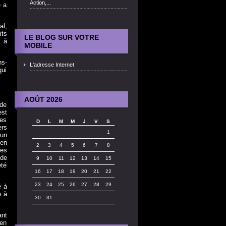
Action,...
e a
al,
its
LE BLOG SUR VOTRE
0 à
MOBILE
ns-
L'adresse Internet
qui
AOÛT 2026
 de
est
es
D
L
M
M
J
V
S
ers
1
 un
 en
2
3
4
5
6
7
8
les
 de
9
10
11
12
13
14
15
été
16
17
18
19
20
21
22
23
24
25
26
27
28
29
é à
e à
30
31
ant
ien