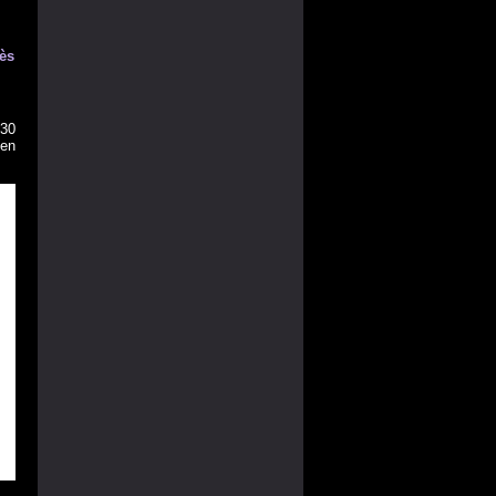
rès
 30
 en