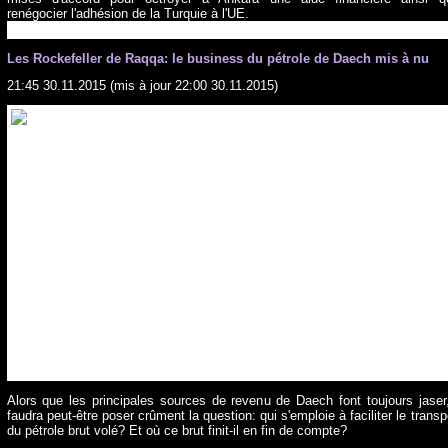
renégocier l'adhésion de la Turquie à l'UE.
Les Rockefeller de Raqqa: le business du pétrole de Daech mis à nu
21:45 30.11.2015
(mis à jour 22:00 30.11.2015)
Alors que les principales sources de revenu de Daech font toujours jaser,
faudra peut-être poser crûment la question: qui s'emploie à faciliter le transp
du pétrole brut volé? Et où ce brut finit-il en fin de compte?