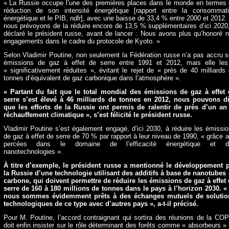
« La Russie occupe l’une des premières places dans le monde en termes
réduction de son intensité énergétique [rapport entre la consommat
énergétique et le PIB,
ndlr
], avec une baisse de 33,4 % entre 2000 et 2012.
nous prévoyons de la réduire encore de 13,5 % supplémentaires d’ici 2020
déclaré le président russe, avant de lancer : Nous avons plus qu’honoré 
engagements dans le cadre du protocole de Kyoto. »
Selon Vladimir Poutine, non seulement la Fédération russe n’a pas accru 
émissions de gaz à effet de serre entre 1991 et 2012, mais elle le
« significativement réduites », évitant le rejet de « près de 40 milliards
tonnes d’équivalent de gaz carbonique dans l’atmosphère ».
« Partant du fait que le total mondial des émissions de gaz à effet
serre s’est élevé à 46 milliards de tonnes en 2012, nous pouvons d
que les efforts de la Russie ont permis de ralentir de près d’un an
réchauffement climatique », s’est félicité le président russe.
Vladimir Poutine s’est également engagé, d’ici 2030, à réduire les émissi
de gaz à effet de serre de 70 % par rapport à leur niveau de 1990, « grâce 
percées dans le domaine de l’efficacité énergétique et d
nanotechnologies ».
À titre d’exemple, le président russe a mentionné le développement 
la Russie d’une technologie utilisant des additifs à base de nanotubes
carbone, qui doivent permettre de réduire les émissions de gaz à effet
serre de 160 à 180 millions de tonnes dans le pays à l’horizon 2030. «
nous sommes évidemment prêts à des échanges mutuels de solutio
technologiques de ce type avec d’autres pays », a-t-il précisé.
Pour M. Poutine, l’accord contraignant qui sortira des réunions de la CO
doit enfin insister sur le rôle déterminant des forêts comme « absorbeurs »