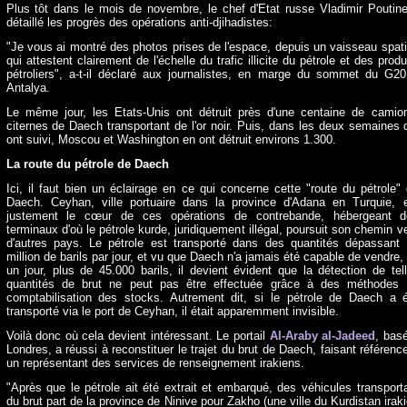
Plus tôt dans le mois de novembre, le chef d'Etat russe Vladimir Poutin
détaillé les progrès des opérations anti-djihadistes:
"Je vous ai montré des photos prises de l'espace, depuis un vaisseau spati
qui attestent clairement de l'échelle du trafic illicite du pétrole et des produ
pétroliers", a-t-il déclaré aux journalistes, en marge du sommet du G2
Antalya.
Le même jour, les Etats-Unis ont détruit près d'une centaine de camio
citernes de Daech transportant de l'or noir. Puis, dans les deux semaines 
ont suivi, Moscou et Washington en ont détruit environs 1.300.
La route du pétrole de Daech
Ici, il faut bien un éclairage en ce qui concerne cette "route du pétrole"
Daech. Ceyhan, ville portuaire dans la province d'Adana en Turquie, 
justement le cœur de ces opérations de contrebande, hébergeant d
terminaux d'où le pétrole kurde, juridiquement illégal, poursuit son chemin v
d'autres pays. Le pétrole est transporté dans des quantités dépassant
million de barils par jour, et vu que Daech n'a jamais été capable de vendre,
un jour, plus de 45.000 barils, il devient évident que la détection de tel
quantités de brut ne peut pas être effectuée grâce à des méthodes
comptabilisation des stocks. Autrement dit, si le pétrole de Daech a 
transporté via le port de Ceyhan, il était apparemment invisible.
Voilà donc où cela devient intéressant. Le portail
Al-Araby al-Jadeed
, bas
Londres, a réussi à reconstituer le trajet du brut de Daech, faisant référenc
un représentant des services de renseignement irakiens.
"Après que le pétrole ait été extrait et embarqué, des véhicules transport
du brut part de la province de Ninive pour Zakho (une ville du Kurdistan irak