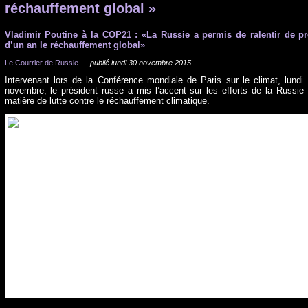
réchauffement global »
Vladimir Poutine à la COP21 : «La Russie a permis de ralentir de p
d’un an le réchauffement global»
Le Courrier de Russie
—
publié lundi 30 novembre 2015
Intervenant lors de la Conférence mondiale de Paris sur le climat, lundi
novembre, le président russe a mis l’accent sur les efforts de la Russie
matière de lutte contre le réchauffement climatique.