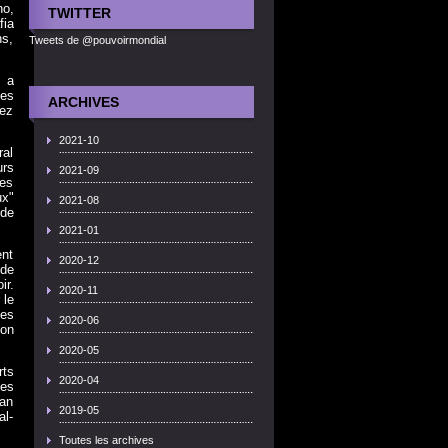
ho,
TWITTER
fia
ns,
Tweets de @pouvoirmondial
i a
pes
ARCHIVES
sez
2021-10
ral
urs
2021-09
res
ux"
2021-08
 de
2021-01
ent
2020-12
 de
ir.
2020-11
 le
ées
2020-06
on
2020-05
rts
2020-04
ces
an
2019-05
al-
Toutes les archives