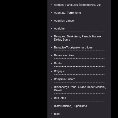
Atomes, Particules élémentaires, Vie
Attentats, Terrorisme
Attention danger
Autriche
Banques, Banksters, Paradis fiscaux,
Dollar, Bours
Banquise/Arctique/Antarctique
Bases secrètes
Baxter
Belgique
Benjamin Fulford
Bildenberg Group, Grand Reset Mondial,
Davos
Bill Gates
Bioterrorisme, Eugénisme
Blog