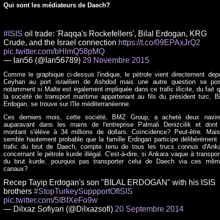
Qui sont les médiateurs de Daech?
#ISIS
oil trade: 'Raqqa's Rockefellers', Bilal Erdogan, KRG
Crude, and the Israel connection
https://t.co/09EPAxJrQ2
pic.twitter.com/bHlmQ58pMQ
— Ian56 (@Ian56789)
29 Novembre 2015
Comme le graphique ci-dessus l'indique, le pétrole vient directement dep
Ceyhan au port israélien de Ashdod mais une autre question se pos
notamment si Malte est également impliquée dans ce trafic illicite, du fait 
la société de transport maritime appartenant au fils du président turc, Bi
Erdogan, se trouve sur l'île méditerranéenne.
Ces derniers mois, cette société, BMZ Group, a acheté deux navire
auparavant dans les mains de l'entreprise Palmali Denizcilik et dont
montant s'élève à 34 millions de dollars. Coïncidence? Peut-être. Mais
semble hautement probable que la famille Erdogan participe délibérément
trafic du brut de Daech, compte tenu de tous les trucs connus d'Ank
concernant le pétrole kurde illégal. C'est-à-dire, si Ankara vaque à transpor
du brut kurde, pourquoi pas transporter celui de Daech via ces mê
canaux?
Recep Tayip Erdogan's son "BILAL ERDOGAN" with his ISIS
brothers
#StopTurkeySuppportOfISIS
pic.twitter.com/5IBfXeFo9w
— Dilxaz Sofiyan (@Dilxazsofi)
20 Septembre 2014