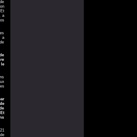
 de
ion
 Et
, a
nos
ses
s a
 de
 de
ire
 le
ons
aux
es
par
 de
 de
 Et
ns
P21
 de