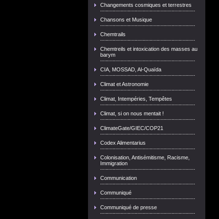
Changements cosmiques et terrestres
Chansons et Musique
Chemtrails
Chemtreils et intoxication des masses au
barym
CIA, MOSSAD, Al-Quaïda
Climat et Astronomie
Climat, Intempéries, Tempêtes
Climat, si on nous mentait !
ClimateGate/GIEC/COP21
Codex Alimentarius
Colonisation, Antisémitisme, Racisme,
Immigration
Communication
Communiqué
Communiqué de presse