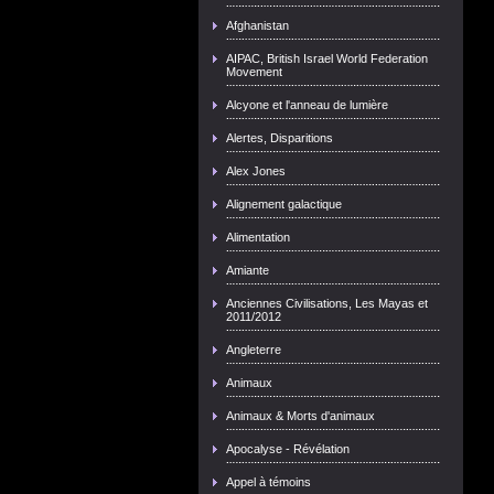
Afghanistan
AIPAC, British Israel World Federation
Movement
Alcyone et l'anneau de lumière
Alertes, Disparitions
Alex Jones
Alignement galactique
Alimentation
Amiante
Anciennes Civilisations, Les Mayas et
2011/2012
Angleterre
Animaux
Animaux & Morts d'animaux
Apocalyse - Révélation
Appel à témoins