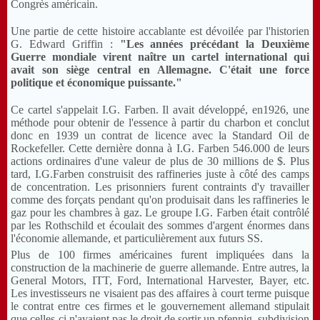
Congrès américain.
Une partie de cette histoire accablante est dévoilée par l'historien
G. Edward Griffin :
"Les années précédant la Deuxième
Guerre mondiale virent naître un cartel international qui
avait son siège central en Allemagne. C'était une force
politique et économique puissante."
Ce cartel s'appelait I.G. Farben. Il avait développé, en1926, une
méthode pour obtenir de l'essence à partir du charbon et conclut
donc en 1939 un contrat de licence avec la Standard Oil de
Rockefeller. Cette dernière donna à I.G. Farben 546.000 de leurs
actions ordinaires d'une valeur de plus de 30 millions de $. Plus
tard, I.G.Farben construisit des raffineries juste à côté des camps
de concentration. Les prisonniers furent contraints d'y travailler
comme des forçats pendant qu'on produisait dans les raffineries le
gaz pour les chambres à gaz. Le groupe I.G. Farben était contrôlé
par les Rothschild et écoulait des sommes d'argent énormes dans
l'économie allemande, et particulièrement aux futurs SS.
Plus de 100 firmes américaines furent impliquées dans la
construction de la machinerie de guerre allemande. Entre autres, la
General Motors, ITT, Ford, International Harvester, Bayer, etc.
Les investisseurs ne visaient pas des affaires à court terme puisque
le contrat entre ces firmes et le gouvernement allemand stipulait
que celles-ci n'avaient pas le droit de sortir un pfennig, subdivision