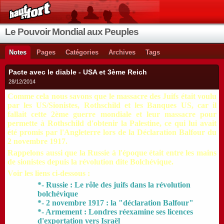
Le Pouvoir Mondial aux Peuples
Notes
Pages
Catégories
Archives
Tags
Pacte avec le diable - USA et 3ème Reich
28/12/2014
Comme cela nous savons que le massacre des Juifs était voulu
par les US/Sionistes, Rothschild et les Banques US, car il
fallait cette 2ème guerre mondiale et leur massacre pour
permette à Rothschild d'obtenir la Palestine, ce qui lui avait
été promis par l'Angleterre lors de la Déclaration Balfour du
2 novembre 1917.
Rappelons aussi que la Russie à l'époque était entre les mains
de sionistes depuis la révolution dite Bolchévique.
Voir les liens ci-dessous :
*- Russie : Le rôle des juifs dans la révolution
bolchévique
*- 2 novembre 1917 : la "déclaration Balfour"
*- Armement : Londres réexamine ses licences
d'exportation vers Israël