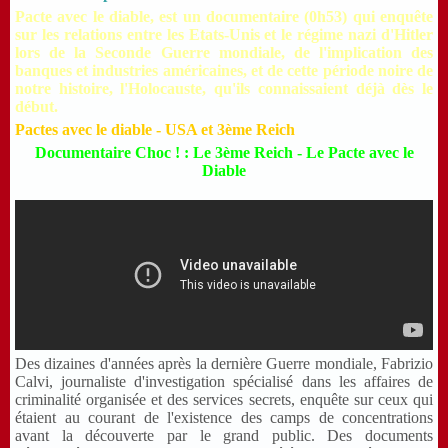
Pacte avec le diable, est un documentaire (0h53) qui enquête
sur les relations entre les Etats-Unis et le régime nazi d'Hitler
lors de la Seconde Guerre mondiale, de l'implication des
banques et industries américaines, et de cette période noire de
notre histoire, l'Holocauste, qu'ils connaissaient déjà dès le
début.
Pactes avec le
diable - USA et 3ème Reich
Documentaire Choc ! : Le 3ème Reich - Le Pacte avec le
Diable
Des dizaines d'années après la dernière Guerre mondiale, Fabrizio
Calvi, journaliste d'investigation spécialisé dans les affaires de
criminalité organisée et des services secrets, enquête sur ceux qui
étaient au courant de l'existence des camps de concentrations
avant la découverte par le grand public. Des documents