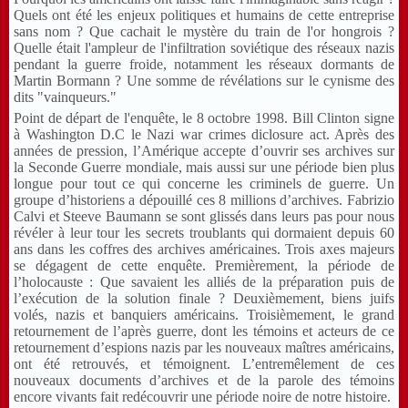
Quels ont été les enjeux politiques et humains de cette entreprise
sans nom ? Que cachait le mystère du train de l'or hongrois ?
Quelle était l'ampleur de l'infiltration soviétique des réseaux nazis
pendant la guerre froide, notamment les réseaux dormants de
Martin Bormann ? Une somme de révélations sur le cynisme des
dits "vainqueurs."
Point de départ de l'enquête, le 8 octobre 1998. Bill Clinton signe
à Washington D.C le Nazi war crimes diclosure act. Après des
années de pression, l’Amérique accepte d’ouvrir ses archives sur
la Seconde Guerre mondiale, mais aussi sur une période bien plus
longue pour tout ce qui concerne les criminels de guerre. Un
groupe d’historiens a dépouillé ces 8 millions d’archives. Fabrizio
Calvi et Steeve Baumann se sont glissés dans leurs pas pour nous
révéler à leur tour les secrets troublants qui dormaient depuis 60
ans dans les coffres des archives américaines. Trois axes majeurs
se dégagent de cette enquête. Premièrement, la période de
l’holocauste : Que savaient les alliés de la préparation puis de
l’exécution de la solution finale ? Deuxièmement, biens juifs
volés, nazis et banquiers américains. Troisièmement, le grand
retournement de l’après guerre, dont les témoins et acteurs de ce
retournement d’espions nazis par les nouveaux maîtres américains,
ont été retrouvés, et témoignent. L’entremêlement de ces
nouveaux documents d’archives et de la parole des témoins
encore vivants fait redécouvrir une période noire de notre histoire.