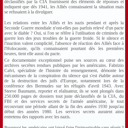
déclassifiés par la CIA fournissent des éléments de réponses et
indiquent que dès 1941, les Alliés connaissaient la situation mais
se refusaient à la divulguer.
Les relations entre les Alliés et les nazis pendant et après la
Seconde Guerre mondiale n'ont-elles pas parfois relevé d'un pacte
avec le diable ? Oui, si l'on se réfère à l'utilisation de criminels de
guerre lors des jeux troubles de la guerre froide. Si le silence et
l'inaction valent complicité, l'absence de réaction des Alliés face à
l'Holocauste, qu'ils connaissaient pourtant dès les premières
heures, tient elle aussi du pacte.
Ce documentaire exceptionnel puise ses sources au cœur des
archives secrètes rendues publiques par les américains. Fabrizio
Calvi, spécialiste de l'histoire du renseignement, démonte les
mécanismes de la conspiration du silence qui s'est établie autour
de la destruction des juifs d'Europe, notamment lors de la
conférence des Bermudes sur les réfugiés d'avril 1943. Avec
Steeve Baumann, reporter et réalisateur, ils se sont plongés dans
250.000 pages de dossiers tout juste déclassifiés de la CIA, du
FBI et des services secrets de l'armée américaine, le tout
recouvrant une période allant de la fin des années 1930 jusqu'au
début des années 1980. Les services secrets auraient ainsi
entretenu des rapports avec les nazis.
Pourquoi les américains ont laissé faire l'inimaginable sans réagir ?