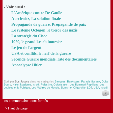
- Voir aussi :
L'Amérique contre De Gaulle
Auschwitz, La solution finale
Propagande de guerre, Propagande de paix
Le système Octogon, le trésor des nazis
La stratégie du Choc
1929, le grand krach boursier
Le jeu de l'argent
USA et conflits, le nerf de la guerre
Seconde Guerre mondiale, liste des documentaires
Apocalypse Hitler
Écrit par
Sos Justice
dans les catégories
Banques, Banksters, Paradis fiscaux, Dollar,
Bours
,
Hitler, Nazisme
,
Israël, Palestine, Colonisation
,
Les Illuminati-Reptiliens
,
Les
Lobbies et la Politique
,
Les Maîtres du Monde
,
Sionisme, Oligarchie, LDJ
,
USA, Israël
0
Les commentaires sont fermés.
> Haut de page