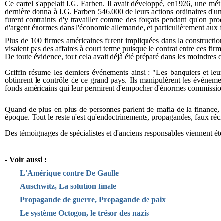
Ce cartel s'appelait I.G. Farben. Il avait développé, en1926, une mé
dernière donna à I.G. Farben 546.000 de leurs actions ordinaires d'une
furent contraints d'y travailler comme des forçats pendant qu'on pro
d'argent énormes dans l'économie allemande, et particulièrement aux 
Plus de 100 firmes américaines furent impliquées dans la construction
visaient pas des affaires à court terme puisque le contrat entre ces fi
De toute évidence, tout cela avait déjà été préparé dans les moindres dé
Griffin résume les derniers événements ainsi : "Les banquiers et leurs
obtinrent le contrôle de ce grand pays. Ils manipulèrent les événeme
fonds américains qui leur permirent d'empocher d'énormes commissions 
Quand de plus en plus de personnes parlent de mafia de la finance, 
époque. Tout le reste n'est qu'endoctrinements, propagandes, faux récit
Des témoignages de spécialistes et d'anciens responsables viennent ét
- Voir aussi :
L'Amérique contre De Gaulle
Auschwitz, La solution finale
Propagande de guerre, Propagande de paix
Le système Octogon, le trésor des nazis