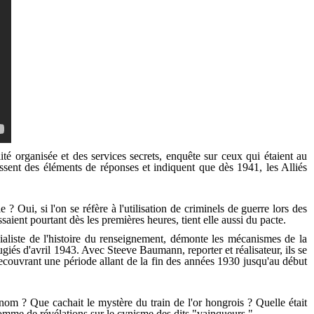
ité organisée et des services secrets, enquête sur ceux qui étaient au
ssent des éléments de réponses et indiquent que dès 1941, les Alliés
? Oui, si l'on se réfère à l'utilisation de criminels de guerre lors des
ssaient pourtant dès les premières heures, tient elle aussi du pacte.
ialiste de l'histoire du renseignement, démonte les mécanismes de la
ugiés d'avril 1943. Avec Steeve Baumann, reporter et réalisateur, ils se
recouvrant une période allant de la fin des années 1930 jusqu'au début
 nom ? Que cachait le mystère du train de l'or hongrois ? Quelle était
omme de révélations sur le cynisme des dits "vainqueurs."