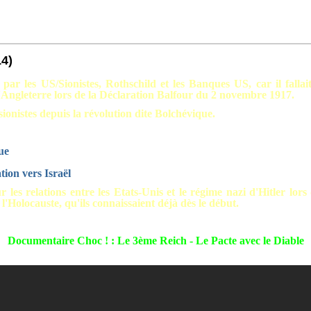
14)
par les US/Sionistes, Rothschild et les Banques US, car il falla
 l'Angleterre lors de la Déclaration Balfour du 2 novembre 1917.
sionistes depuis la révolution dite Bolchévique.
ue
ion vers Israël
 les relations entre les Etats-Unis et le régime nazi d'Hitler lo
 l'Holocauste, qu'ils connaissaient déjà dès le début.
Documentaire Choc ! : Le 3ème Reich - Le Pacte avec le Diable