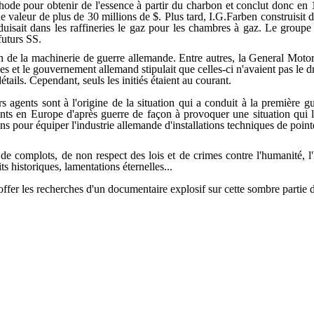
thode pour obtenir de l'essence à partir du charbon et conclut donc en 
 valeur de plus de 30 millions de $. Plus tard, I.G.Farben construisit d
duisait dans les raffineries le gaz pour les chambres à gaz. Le groupe
futurs SS.
 de la machinerie de guerre allemande. Entre autres, la General Motors
rmes et le gouvernement allemand stipulait que celles-ci n'avaient pas l
tails. Cependant, seuls les initiés étaient au courant.
 agents sont à l'origine de la situation qui a conduit à la première gue
nts en Europe d'après guerre de façon à provoquer une situation qui les
pour équiper l'industrie allemande d'installations techniques de pointe
de complots, de non respect des lois et de crimes contre l'humanité, l
s historiques, lamentations éternelles...
offer les recherches d'un documentaire explosif sur cette sombre partie