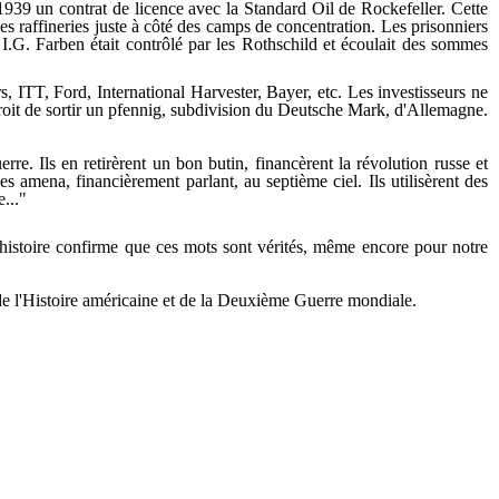
1939 un contrat de licence avec la Standard Oil de Rockefeller. Cette
es raffineries juste à côté des camps de concentration. Les prisonniers
 I.G. Farben était contrôlé par les Rothschild et écoulait des sommes
, ITT, Ford, International Harvester, Bayer, etc. Les investisseurs ne
e droit de sortir un pfennig, subdivision du Deutsche Mark, d'Allemagne.
rre. Ils en retirèrent un bon butin, financèrent la révolution russe et
 amena, financièrement parlant, au septième ciel. Ils utilisèrent des
..."
'histoire confirme que ces mots sont vérités, même encore pour notre
 de l'Histoire américaine et de la Deuxième Guerre mondiale.