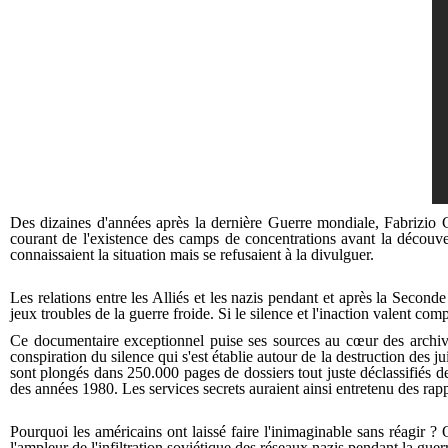
Des dizaines d'années après la dernière Guerre mondiale, Fabrizio Cal
courant de l'existence des camps de concentrations avant la découve
connaissaient la situation mais se refusaient à la divulguer.
Les relations entre les Alliés et les nazis pendant et après la Seconde
jeux troubles de la guerre froide. Si le silence et l'inaction valent com
Ce documentaire exceptionnel puise ses sources au cœur des archives
conspiration du silence qui s'est établie autour de la destruction des 
sont plongés dans 250.000 pages de dossiers tout juste déclassifiés d
des années 1980. Les services secrets auraient ainsi entretenu des rapp
Pourquoi les américains ont laissé faire l'inimaginable sans réagir ?
l'ampleur de l'infiltration soviétique des réseaux nazis pendant la 