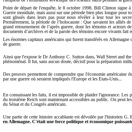
Point de départ de l'enquête, le 8 octobre 1998. Bill Clinton signe
Guerre mondiale, mais aussi sur une période bien plus longue pour tou
sont glissés dans leurs pas pour nous révéler à leur tour les secr
Premièrement, la période de l’holocauste : Que savaient les alliés de
grand retournement de l’après guerre, dont les témoins et acteurs d
documents d’archives et de la parole des témoins encore vivants fait r
Les énormes capitaux américains qui furent transférés en Allemagne de
de guerre.
Ainsi que l'expose le Dr Anthony C. Sutton dans, Wall Street and the R
phénoménal. Il fut, sans aucun doute, décisif pour la préparation milit
Des preuves permettent de comprendre que l'économie américaine était l
par une guerre où seraient impliqués l'Europe et les Etats-Unis...
En connaissant les faits, il est impossible de plaider l'ignorance. Les
du troisième Reich sont maintenant accessibles au public. On peut les
du Sénat et du Congrès américain.
Une partie de cette histoire accablante est dévoilée par l'historien G.
en Allemagne. C'était une force politique et économique puissant