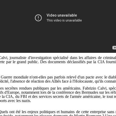
vi, journaliste d'investigation spécialisé dans les affaires de criminal
rte par le grand public. Des documents déclassifiés par la CIA fourni
 Guerre mondiale n'ont-elles pas parfois relevé d'un pacte avec le diable 
plicité, l'absence de réaction des Alliés face à l'Holocauste, qu'ils connai
 secrètes rendues publiques par les américains. Fabrizio Calvi, spéc
juifs d'Europe, notamment lors de la conférence des Bermudes sur les réf
e la CIA, du FBI et des services secrets de l'armée américaine, le tout 
orts avec les nazis.
 Quels ont été les enjeux politiques et humains de cette entreprise sans
guerre froide, notamment les réseaux dormants de Martin Bormann ? Une s