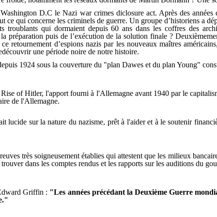
 à Washington D.C le Nazi war crimes diclosure act. Après des années 
t ce qui concerne les criminels de guerre. Un groupe d’historiens a dé
ets troublants qui dormaient depuis 60 ans dans les coffres des arc
 la préparation puis de l’exécution de la solution finale ? Deuxièmemen
e ce retournement d’espions nazis par les nouveaux maîtres américain
edécouvrir une période noire de notre histoire.
puis 1924 sous la couverture du "plan Dawes et du plan Young" constitua
ise of Hitler, l'apport fourni à l'Allemagne avant 1940 par le capitalis
aire de l'Allemagne.
ucide sur la nature du nazisme, prêt à l'aider et à le soutenir financiè
 preuves très soigneusement établies qui attestent que les milieux bancai
 trouver dans les comptes rendus et les rapports sur les auditions du g
 Edward Griffin :
"Les années précédant la Deuxième Guerre mondiale 
e."