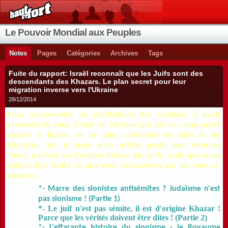
Le Pouvoir Mondial aux Peuples
Notes
Pages
Catégories
Archives
Tags
Fuite du rapport: Israël reconnaît que les Juifs sont des
descendants des Khazars. Le plan secret pour leur
migration inverse vers l'Ukraine
28/12/2014
Pour comprendre les motivations des sionistes à avoir
orchestré le coup d'état en Ukraine qui est un coup porté
contre la Russie, et ne plus confondre les Juifs et les
Sionistes, sur la base d'un article posté par Veterans
Today portant sur l'origine Khazar
des Juifs, sujet que nous
avions déjà traité et que vous retrouverez par les liens ci-
dessous :
*- Marre des sionistes antisémites ? Judaïsme n'est
pas sionisme ! (Partie 1)
*- Le juif n'est pas sémite, il est d'origine Khazar !
Parce que les vérités doivent être dites ! (Partie 2)
*- L'effarante histoire du sionisme - le Royaume