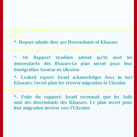
donné l'insistance acharnée du Premier ministre sur la
nécessité d'une reconnaissance palestinienne de Israël
comme un «Etat juif» et la stagnation des pourparlers de
paix.
Mais d'autres l'ont sous-estimé à leurs risques et périls.
Les articles originaux en Anglais avec les liens des traductions
Google
*- Report admits they are Descendants of Khazars
Traduction Google de l'article de Veterans Today :
*- Un Rapport israélien admet qu'ils sont les
descendants des Khazars-Le plan secret pour leur
immigration inverse en Ukraine
*- Leaked report: Israel acknowledges Jews in fact
Khazars; Secret plan for reverse migration to Ukraine
Traduction Google de l'article paru dans Times of Israël :
*- Fuite du rapport: Israël reconnaît que les Juifs
sont des descendants des Khazars.
Le plan secret pour
leur migration inverse vers l'Ukraine