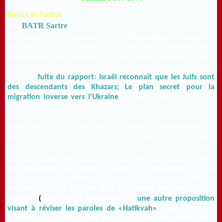
Extrait de l'article
Par
BATR Sartre
Êtes-vous intellectuellement et émotionnellement préparés à
affronter une nouvelle tournure des revendications
israéliennes à leur identité et à une patrie politique?
Si vous
l'êtes, testez dans quelle mesure vous avez un esprit ouvert.
L'article,
fuite du rapport: Israël reconnaît que les Juifs sont
des descendants des Khazars;
Le plan secret pour la
migration inverse vers l'Ukraine
, présente une position qui
est difficile à imaginer.
Lorsque la nécessité politique
confrontée aux revendications sacrées, ce sera un sioniste
déterminé pour sacrifier leur affirmation fondamentale de
leur légitimité?
Réfléchir à la signification et à la pleine
mesure des conséquences.
«Israël semble enfin avoir jeté l'éponge.
Une équipe d'élite
des chercheurs de grands instituts de recherche et des
musées vient de publier un rapport secret au gouvernement,
en reconnaissant que les Juifs européens sont en fait des
Khazars.
(
Que cela se traduirait par
une autre proposition
visant à réviser les paroles de «Hatikvah»
reste à voir.) A
première vue, cela semble être la pire des nouvelles, étant