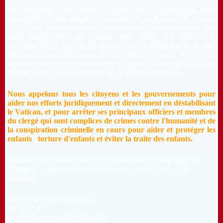
En conclusion, notre Tribunal reconnaît que la complicité du pape
Benoît XVI à des activités criminelles de la Banque du Vatican
(IOR) était convaincante son licenciement éventuel par les plus
hauts responsables du Vatican. Mais selon nos sources, le
secrétaire d'État Tarcisio Bertone a forcé la démission de Joseph
Ratzinger immédiatement, et en réponse directe à la note
diplomatique en ce qui concerne le mandat d'arrêt qui lui a été
délivré par le gouvernement du pays le 4 Février 2013.
Nous appelons tous les citoyens et les gouvernements pour
aider nos efforts juridiquement et directement en déstabilisant
le Vatican,
et pour arrêter ses principaux officiers et membres
du clergé qui sont complices de crimes contre l'humanité et de
la conspiration criminelle en cours pour aider et protéger les
enfants torture d'enfants et éviter la traite des enfants.
Bulletins de nouvelles sur les événements de la campagne de
Pâques de remise en état seront émis par notre bureau cette
semaine.
Délivré le 13 Février, 2013
00:00 GMT
par l'Office central de Bruxelles