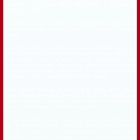
Ratzinger et un privilège sur les biens publics et les biens du
Vatican pour Pâques.
Le Bureau ITCCS central de Bruxelles est contraint par
l'abdication soudaine du pape Benoît XVI à divulguer les détails
suivants:
1.
Vendredi, Février 1, 2013, sur la base des éléments de preuve
fournis par notre Cour loi affilié Commune de Justice (itccs.org),
notre Bureau a conclu un accord avec les représentants d'une
nation européenne et ses tribunaux pour obtenir un mandat d'arrêt
contre Joseph Ratzinger , alias Benoît XVI, pour crimes contre
l'humanité et de la commande d'un complot criminel.
2.
Ce mandat d'arrêt devait être remis au bureau de la "Saint-
Siège" à Rome le vendredi, Février 15, 2013.
Elle a permis à la
nation en question de détenir Ratzinger comme un suspect dans
un crime s'il entrait dans son territoire souverain.
3.
Une note diplomatique a été émise par le gouvernement du
pays au secrétaire d'État du Vatican, le cardinal Tarcisio Bertone,
le lundi 4 Février 2013, informant Bertone du mandat d'arrêt
imminent et d'inviter son bureau pour s'y conformer.
Aucune