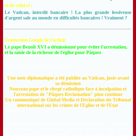
et de celui-ci :
Le Vatican, interdit bancaire ! La plus grande lessiveuse
d'argent sale au monde en difficultés bancaires ! Vraiment ?
Traduction Google de l'article
Le pape Benoît XVI a démissionné pour éviter l'arrestation,
et la saisie de la richesse de l'église pour Pâques
Posté le 13 Février 2013 par itccs
Une note diplomatique a été publiée au Vatican, juste avant
sa démission
Nouveau pape et le clergé catholique face à inculpation et
l'arrestation de "Pâques Reclamation" plan continue
Un communiqué de Global Media et Déclaration du Tribunal
international sur les crimes de l'Eglise et de l'Etat
Bruxelles:
La démission sans précédent de Joseph Ratzinger comme pape
cette semaine a été contraint par une action à venir par un
gouvernement européen à émettre un mandat d'arrêt contre Joseph