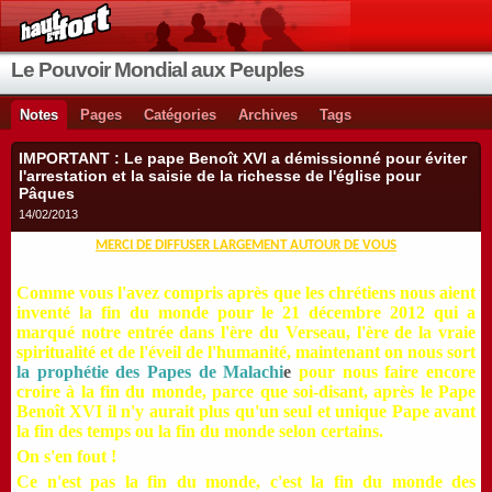
Le Pouvoir Mondial aux Peuples
Notes
Pages
Catégories
Archives
Tags
IMPORTANT : Le pape Benoît XVI a démissionné pour éviter
l'arrestation et la saisie de la richesse de l'église pour
Pâques
14/02/2013
MERCI DE DIFFUSER
LARGEMENT AUTOUR DE VOUS
Comme vous l'avez compris après que les chrétiens nous aient
inventé la fin du monde pour le 21 décembre 2012 qui a
marqué notre entrée dans l'ère du Verseau, l'ère de la vraie
spiritualité et de l'éveil de l'humanité, maintenant on nous sort
la prophétie des Papes de Malachi
e
pour nous faire encore
croire à la fin du monde, parce que soi-disant, après le Pape
Benoît XVI il n'y aurait plus qu'un seul et unique Pape avant
la fin des temps ou la fin du monde selon certains.
On s'en fout !
Ce n'est pas la fin du monde, c'est la fin du monde des