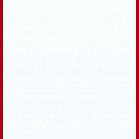
réponse à cette note n'a été reçue du cardinal Bertone ou de son
bureau, mais six jours plus tard, le Pape Benoît a démissionné.
4.
L'accord entre notre Tribunal et la dite nation comprenait une
deuxième disposition de délivrer un privilège commercial par les
tribunaux de cette nation contre la propriété et la richesse de
l'Église catholique romaine à compter du dimanche de Pâques, 31
Mars, 2013.
Ce privilège devait être accompagné d'une
"campagne de Pâques remise en état» du public et globale où
l'église catholique propriété devait être occupée et revendiquée par
les citoyens comme des biens publics confisqués en vertu du droit
international et le Statut de Rome de la Cour pénale internationale.
5.
C'est la décision de notre Tribunal et le gouvernement de la
nation a dit de procéder à l'arrestation de Joseph Ratzinger sur son
annulant le bureau du Pontife romain sur une accusation de crimes
contre l'humanité et association de malfaiteurs.
6.
Il est de notre nouvelle décision de procéder ainsi avec
l'inculpation et l'arrestation du successeur de Joseph Ratzinger
comme pape sur les mêmes chefs d'accusation, et pour exercer le
privilège commercial et «Pâques remise en état de la campagne"
contre l'Eglise catholique romaine, comme prévu.