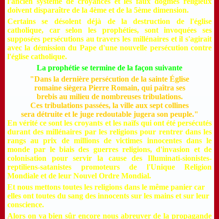
l'ancien système de croyances et les faux dogmes religieux
doivent disparaître de la 4ème et de la 5ème dimension.
Certains se désolent déjà de la destruction de l'église
catholique, car selon les prophéties, sont invoquées ses
supposées persécutions au travers les millénaires et il s'agirait
avec la démission du Pape d'une nouvelle persécution contre
l'église catholique.
La prophétie se termine de la façon suivante
"Dans la dernière persécution de la sainte Église
romaine siègera Pierre Romain, qui paîtra ses
brebis au milieu de nombreuses tribulations.
Ces tribulations passées, la ville aux sept collines
sera détruite et le juge redoutable jugera son peuple."
En vérité ce sont les croyants et les naïfs qui ont été persécutés
durant des millénaires par les religions pour rentrer dans les
rangs au prix de millions de victimes innocentes dans le
monde par le biais des guerres religions, d'invasion et de
colonisation pour servir la cause des Illuminati-sionistes-
reptiliens-satanistes promoteurs de l'Unique Religion
Mondiale et de leur Nouvel Ordre Mondial.
Et nous mettons toutes les religions dans le même panier car
elles ont toutes du sang des innocents sur les mains et sur leur
conscience.
Alors on va bien sûr encore nous abreuver de la propagande