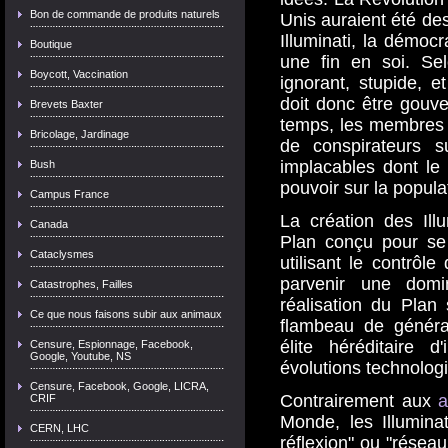
Bon de commande de produits naturels
Unis auraient été des
Illuminati, la démocr
Boutique
une fin en soi. Se
Boycott, Vaccination
ignorant, stupide, e
doit donc être gouver
Brevets Baxter
temps, les membres 
Bricolage, Jardinage
de conspirateurs s
implacables dont le 
Bush
pouvoir sur la popula
Campus France
La création des Ill
Canada
Plan conçu pour se 
Cataclysmes
utilisant le contrôl
parvenir une domi
Catastrophes, Failles
réalisation du Plan
Ce que nous faisons subir aux animaux
flambeau de généra
élite héréditaire d
Censure, Espionnage, Facebook,
Google, Youtube, NS
évolutions technolog
Censure, Facebook, Google, LICRA,
Contrairement aux
a
CRIF
Monde, les Illumina
CERN, LHC
réflexion" ou "réseau