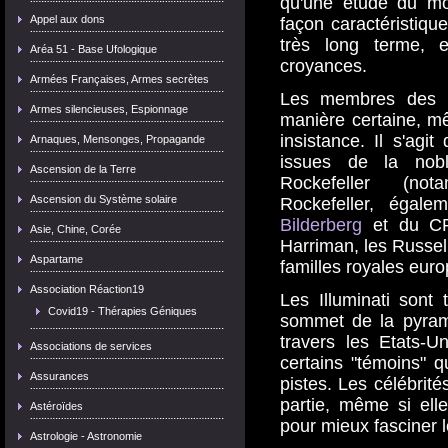
qu'une étude du mo
Appel aux dons
façon caractéristiqu
très long terme, 
Aréa 51 - Base Ufologique
croyances.
Armées Françaises, Armes secrètes
Les membres des I
Armes silencieuses, Espionnage
manière certaine, m
insistance. Il s'agit
Arnaques, Mensonges, Propagande
issues de la nob
Ascension de la Terre
Rockefeller (not
Ascension du Système solaire
Rockefeller, égal
Bilderberg
et du CFR
Asie, Chine, Corée
Harriman, les Russel,
Aspartame
familles royales eur
Association Réaction19
Les Illuminati sont
Covid19 - Thérapies Géniques
sommet de la pyrami
travers les Etats-U
Associations de services
certains "témoins" q
Assurances
pistes. Les célébrit
partie, même si elle
Astéroïdes
pour mieux fasciner l
Astrologie - Astronomie