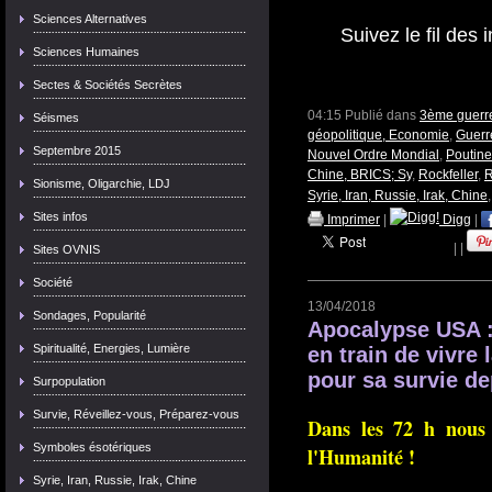
Sciences Alternatives
Suivez le fil des 
Sciences Humaines
Sectes & Sociétés Secrètes
04:15 Publié dans
3ème guerre
Séismes
géopolitique, Economie
,
Guerr
Septembre 2015
Nouvel Ordre Mondial
,
Poutine
Chine, BRICS; Sy
,
Rockfeller
,
R
Sionisme, Oligarchie, LDJ
Syrie, Iran, Russie, Irak, Chine
Sites infos
Imprimer
|
Digg
|
|
|
Sites OVNIS
Société
13/04/2018
Sondages, Popularité
Apocalypse USA :
Spiritualité, Energies, Lumière
en train de vivre
pour sa survie dep
Surpopulation
Survie, Réveillez-vous, Préparez-vous
Dans les 72 h nous 
Symboles ésotériques
l'Humanité !
Syrie, Iran, Russie, Irak, Chine