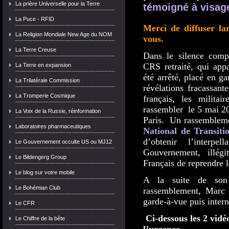
La prière Universelle pour la Terre
témoigné à visag
La Puce - RFID
Merci de diffuser la
La Religion Mondiale New Age du NOM
vous.
La Terre Creuse
Dans le silence com
CRS retraité, qui appa
La Terre en expansion
été arrêté, placé en ga
La Trilatérale Commission
révélations fracassant
La Tromperie Cosmique
français, les militai
rassembler le 5 mai 20
La Voix de la Russie, réinformation
Paris. Un rassemblemen
Laboratoires pharmaceutiques
National de Transiti
d’obtenir l’inte
Le Gouvernement occulte US ou MJ12
Gouvernement, illég
Le Bildengerg Group
Français de reprendre 
Le blog sur votre mobile
A la suite de son
Le Bohémian Club
rassemblement, Marc 
garde-à-vue puis intern
Le CFR
Ci-dessous les 2 vidéo
Le Chiffre de la bête