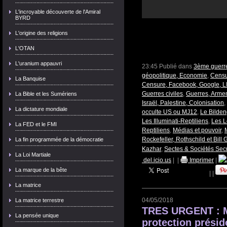
L'incroyable découverte de l'Amiral
BYRD
L'origine des religions
L'OTAN
L'uranium appauvri
23:45 Publié dans
3ème guerre
géopolitique, Economie
,
Censu
La Banquise
Censure, Facebook, Google, L
Guerres civiles
,
Guerres, Arme
La Bible et les Sumériens
Israël, Palestine, Colonisation
,
La dictature mondiale
occulte US ou MJ12
,
Le Bilde
Les Illuminati-Reptiliens
,
Les L
La FED et le FMI
Reptiliens
,
Médias et pouvoir
,
Rockefeller, Rothschild et Bill 
La fin programmée de la démocratie
Kazhar
,
Sectes & Sociétés Sec
La Loi Martiale
del.icio.us
|
|
Imprimer
|
La marque de la bête
|
|
La matrice
04/05/2018
La matrice terrestre
TRES URGENT : M
La pensée unique
protection préside