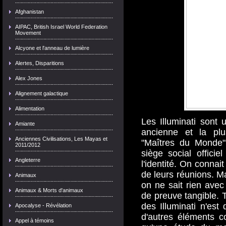
Afghanistan
AIPAC, British Israel World Federation
Movement
Alcyone et l'anneau de lumière
Alertes, Disparitions
Alex Jones
Alignement galactique
Alimentation
Les Illuminati sont u
Amiante
ancienne et la plu
Anciennes Civilisations, Les Mayas et
"Maîtres du Monde"
2011/2012
siège social offici
Angleterre
l'identité. On connai
de leurs réunions. Ma
Animaux
on ne sait rien avec 
Animaux & Morts d'animaux
de preuve tangible. T
des Illuminati n'es
Apocalyse - Révélation
d'autres éléments c
Appel à témoins