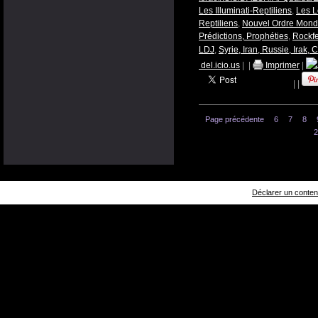
Les Illuminati-Reptiliens
,
Les L
Reptiliens
,
Nouvel Ordre Mond
Prédictions, Prophéties
,
Rockfe
LDJ
,
Syrie, Iran, Russie, Irak, 
del.icio.us
|
|
Imprimer
|
|
|
Page précédente
6
7
8
2
Déclarer un contenu 