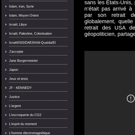
sans les États-Unis,
Islam, Iran, Syrie
n’était pas arrivé à 
par son retrait d
Islam, Moyen Orient
globalement, quelle
Israël, Libye
retrait des USA de
géopoliticien, partag
Israël, Palestine, Colonisation
Israël/ISIS/DAESH/Al-Quaïda/EI
J'accepte
Jane Burgermeister
Japon
Jeux et tests
JF - KENNEDY
Justice
L'argent
L'escroquerie du CO2
L'esprit du moment
L'homme électromagnétique