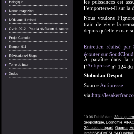
les puissances est ass
Hologique
l’emportera-t-il sur l
Nexus magazine
Nous voulons l’ignore
NON aux Illuminati
train de vivre la sem
Ovnis 2012 - Pour la révélation du secret
depuis qu’elle existe su
Projet Camelot
Entretien réalisé par
Reopen 911
écouter sur SoudCloud
Révélations4 Blogs
À paraître dans la 
Antipresse
Terre du futur
l’
n° 124 du 
Xodus
Slobodan Despot
Source
Antipresse
via:
http://lesakerfranco
10:06 Publié dans
3ème guerre
géopolitique, Economie
,
AIPAC,
Génocide préparé
,
Guerres, A
Israël/ISIS/DAESH/Al-Quaïda/E