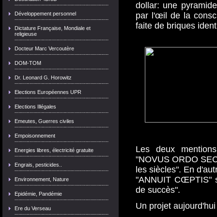
dollar: une pyramide 
Développement personnel
par l'œil de la con
faite de briques ident
Dictature Française, Mondiale et
religieuse
Docteur Marc Vercoutère
DOM-TOM
Dr. Leonard G. Horowitz
Elections Européennes UPR
Elections Illégales
Emeutes, Guerres civiles
Empoisonnement
Les deux mentions e
Energies libres, électricité gratuite
"NOVUS ORDO SECLOR
Engrais, pesticides..
les siècles". En d'au
"ANNUIT CŒPTIS" sig
Environnement, Nature
de succès".
Epidémie, Pandémie
Un projet aujourd'hui
Ere du Verseau