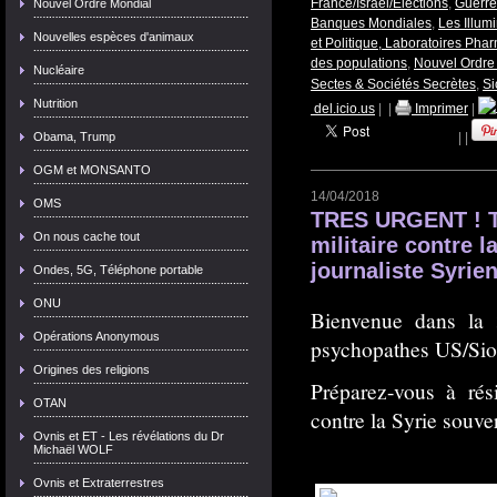
France/Israël/Elections
,
Guerres
Nouvel Ordre Mondial
Banques Mondiales
,
Les Illumi
Nouvelles espèces d'animaux
et Politique, Laboratoires Pha
des populations
,
Nouvel Ordre
Nucléaire
Sectes & Sociétés Secrètes
,
Si
Nutrition
del.icio.us
|
|
Imprimer
|
Obama, Trump
|
|
OGM et MONSANTO
14/04/2018
OMS
TRES URGENT ! T
On nous cache tout
militaire contre 
journaliste Syrie
Ondes, 5G, Téléphone portable
ONU
Bienvenue dans la
Opérations Anonymous
psychopathes US/Sion
Origines des religions
Préparez-vous à rés
OTAN
contre la Syrie souver
Ovnis et ET - Les révélations du Dr
Michaël WOLF
Ovnis et Extraterrestres