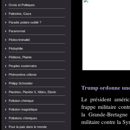
Ovnis et Politiques
Palestine, Gaza
Paradis polaire oublié ?
Paranormal
Pédocriminalité
Pédophilie
Pétitions, Plainte
Peuples souterrains
Phénomène céleste
Philipp Schneider
Trump ordonne une f
Planètes, Planète X, Nibiru, Elenin
Le président améri
Pollution chimique
frappe militaire cont
Pollution magnétique
la Grande-Bretagne
Pollutions chimiques
militaire contre la Sy
Pour la paix dans le monde