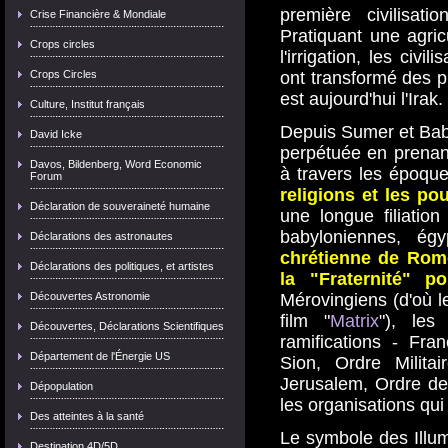
première civilisat
Crise Financière & Mondiale
Pratiquant une agric
Crops circles
l'irrigation, les civ
Crops Circles
ont transformé des p
est aujourd'hui l'Irak.
Culture, Institut français
Depuis Sumer et Baby
David Icke
perpétuée en prenan
Davos, Bildenberg, Word Economic
à travers les époque
Forum
religions et les po
Déclaration de souveraineté humaine
une longue filiation
babyloniennes, ég
Déclarations des astronautes
chrétienne de Rome
Déclarations des politiques, et artistes
la "Fraternité" p
Découvertes Astronomie
Mérovingiens (d'où 
film "
Matrix
"), les
Découvertes, Déclarations Scientifiques
ramifications - Fra
Département de l'Énergie US
Sion, Ordre Milita
Jerusalem, Ordre de M
Dépopulation
les organisations qui
Des atteintes à la santé
Le symbole des Illumi
Destination 4D/5D