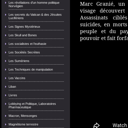
Marc Granié, un 
Les révélations d'un homme politique
Norvégien
visage découvert
Les secrets du Vatican & des Jésuites
Assassinats cibl
Lucifériens
suicides, en mort
Les Signes Mystérieux
peuple et du pa
Les Skull and Bones
pouvoir et fait for
Les socialistes et l'euthasie
Les Sociétés Secrètes
Les Sumériens
Les Techniques de manipulation
Les Vaccins
Liban
Livres
Lobbying et Politique, Laboratoires
Pharmaceutique
Macron, Mensonges
Magnétisme terrestre