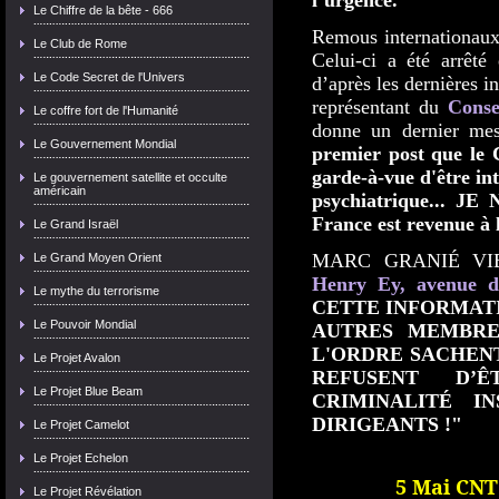
l’urgence.
Le Chiffre de la bête - 666
Remous internationaux
Le Club de Rome
Celui-ci a été arrêté e
Le Code Secret de l'Univers
d’après les dernières in
représentant du
Conse
Le coffre fort de l'Humanité
donne un dernier me
Le Gouvernement Mondial
premier post que le 
garde-à-vue d'être in
Le gouvernement satellite et occulte
américain
psychiatrique... 
France est revenue à 
Le Grand Israël
MARC GRANIÉ VIE
Le Grand Moyen Orient
Henry Ey, avenue d
Le mythe du terrorisme
CETTE INFORMATI
Le Pouvoir Mondial
AUTRES MEMBRE
L'ORDRE SACHENT
Le Projet Avalon
REFUSENT D’
Le Projet Blue Beam
CRIMINALITÉ IN
DIRIGEANTS !"
Le Projet Camelot
Le Projet Echelon
5 Mai CN
Le Projet Révélation