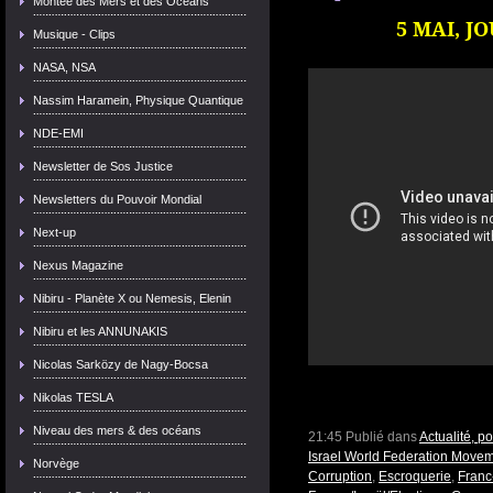
Montée des Mers et des Océans
5 MAI, J
Musique - Clips
NASA, NSA
Nassim Haramein, Physique Quantique
NDE-EMI
Newsletter de Sos Justice
Newsletters du Pouvoir Mondial
Next-up
Nexus Magazine
Nibiru - Planète X ou Nemesis, Elenin
Nibiru et les ANNUNAKIS
Nicolas Sarközy de Nagy-Bocsa
Nikolas TESLA
Niveau des mers & des océans
21:45 Publié dans
Actualité, p
Israel World Federation Move
Norvège
Corruption
,
Escroquerie
,
Franc