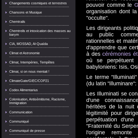
Changements cosmiques et terrestres
pouvoir comme le
G
organisation dont la
Chansons et Musique
"occulte".
Chemtrails
Les dirigeants poli
Chemtreils et intoxication des masses au
au public comm
barym
rationnelles et matér
CIA, MOSSAD, Al-Quaïda
d'apprendre que cer
à des
cérémonies é
Climat et Astronomie
où se perpétuent 
Climat, Intempéries, Tempêtes
babyloniens: Isis, Os
Climat, si on nous mentait !
Le terme "Illuminati" 
ClimateGate/GIEC/COP21
(du latin "illuminare":
Codex Alimentarius
Les Illuminati se co
d'une connaissanc
Colonisation, Antisémitisme, Racisme,
Immigration
héritées de la nuit
légitimité pour dirig
Communication
perpétuation d'une 
Communiqué
"Fraternité du Serpen
Communiqué de presse
l'origine remonte