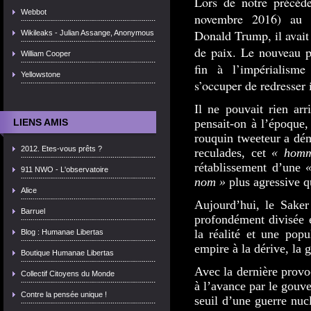
Lors de notre précéde
Webbot
novembre 2016) au l
Donald Trump, il avait
Wikileaks - Julian Assange, Anonymous
de paix. Le nouveau pr
William Cooper
fin à l’impérialism
Yellowstone
s’occuper de redresser
Il ne pouvait rien ar
LIENS AMIS
pensait-on à l’époque,
rouquin tweeteur a dém
2012. Etes-vous prêts ?
reculades, cet
« homm
rétablissement d’une
911 NWO - L'observatoire
nom »
plus agressive q
Alice
Aujourd’hui, le Saker
Barruel
profondément divisée e
la réalité et une popu
Blog : Humanae Libertas
empire à la dérive, la g
Boutique Humanae Libertas
Avec la dernière provo
Collectif Citoyens du Monde
à l’avance par le gouv
Contre la pensée unique !
seuil d’une guerre nucl