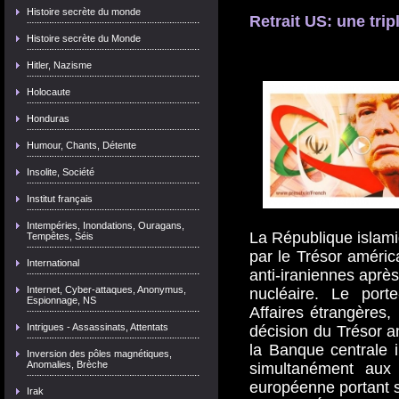
Histoire secrète du monde
Retrait US: une tri
Histoire secrète du Monde
Hitler, Nazisme
Holocaute
Honduras
Humour, Chants, Détente
Insolite, Société
Institut français
Intempéries, Inondations, Ouragans,
La République islami
Tempêtes, Séis
par le Trésor améric
International
anti-iraniennes après
Internet, Cyber-attaques, Anonymus,
nucléaire. Le port
Espionnage, NS
Affaires étrangères
Intrigues - Assassinats, Attentats
décision du Trésor a
la Banque centrale i
Inversion des pôles magnétiques,
Anomalies, Brèche
simultanément aux 
européenne portant s
Irak