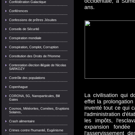
occidentale, à Sume
Confédération Galactique
ans.
Conférences
Confessions de prêtres Jésuites
Conseils de Sécurité
Conspiration mondiale
Conspiration, Complot, Corruption
Constitution des Droits de l'Homme
Contestation élection illégale de Nicolas
SARKOZY
Contrôle des populations
Copenhague
La civilisation qui
CORONA, 5G, Nanoparticules, Bill
Gates
effet la prolongation
inventé tout ce qui ca
Cosmos, Météorites, Comètes, Eruptions
Solaires,
l'administration d'éta
les impôts, l'escl
Crash alimentaire
expansion fondée 
Crimes contre l'humanité, Eugénisme
l'asservissement de