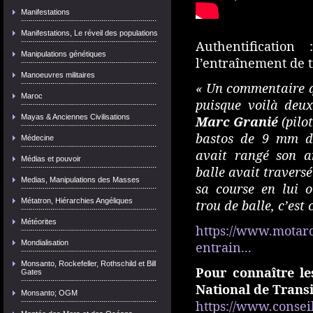
Manifestations
Manifestations, Le réveil des populations
Authentificatio
Manipulations génétiques
l’entraînement de t
Manoeuvres militaires
« Un commentaire q
Maroc
puisque voilà deux
Mayas & Anciennes Civilisations
Marc Granié
(pilot
bastos de 9 mm da
Médecine
avait rangé son 
Médias et pouvoir
balle avait traversé
Medias, Manipulations des Masses
sa course en lui 
Métatron, Hiérarchies Angéliques
trou de balle, c’es
Météorites
https://www.motard-
Mondialisation
entrain...
Monsanto, Rockefeller, Rothschild et Bill
Pour connaître les
Gates
National de Transi
Monsanto; OGM
https://www.conseil