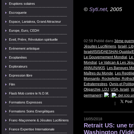
Eruptions solaires
©
Syti.net
, 2005
Escroquerie
Espace, Laniakea, Grand Attracteur
Europe, Euro, CEDH
Eveil, Prière, Révolution spirituelle
02:58 Publié dans
3ème guerre
Jésuites Lucifériens
,
Israël, Li
Evènement artistique
Israël/ISIS/DAESH/Al-Quaïda/E
Le Gouvernement Mondial
,
Le 
Exoplanètes
Mondial
,
Le Vatican & Les Jésu
Explorateurs
ANNUNAKIS
,
Les Banques Mo
Maîtres du Monde
,
Les Reptili
Expression libre
Monsanto, Rockefeller, Rothschi
Extraterrestres
,
Ovnis et Politi
Film
Oligarchie, LDJ
,
USA, Israël
,
Va
Flasb Mob contre le N.O.M.
permanent
|
|
del.icio.u
Formations Expresses
|
Formations Soins Energétiques
16/05/2018
Franc-Maçonnerie & Jésuites Lucifériens
Retrait US: une t
France Expertise Internationale
Washington (Vidé