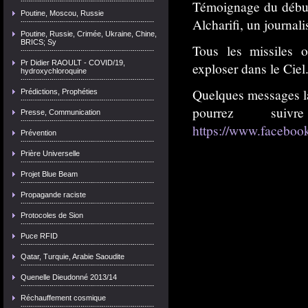
Témoignage du début d
Poutine, Moscou, Russie
Alcharifi, un journal
Poutine, Russie, Crimée, Ukraine, Chine,
BRICS; Sy
Tous les missiles o
Pr Didier RAOULT - COVID/19,
exploser dans le Ciel
hydroxychloroquine
Quelques messages la
Prédictions, Prophéties
pourrez su
Presse, Communication
https://www.facebook
Prévention
Prière Universelle
Projet Blue Beam
Propagande raciste
Protocoles de Sion
Puce RFID
Qatar, Turquie, Arabie Saoudite
Quenelle Dieudonné 2013/14
Réchauffement cosmique