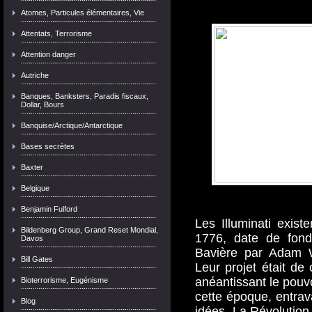
Atomes, Particules élémentaires, Vie
Attentats, Terrorisme
Attention danger
Autriche
Banques, Banksters, Paradis fiscaux,
Dollar, Bours
Banquise/Arctique/Antarctique
Bases secrètes
Baxter
Belgique
Benjamin Fulford
Les Illuminati exist
Bildenberg Group, Grand Reset Mondial,
1776, date de fonda
Davos
Bavière par Adam We
Bill Gates
Leur projet était d
anéantissant le pouv
Bioterrorisme, Eugénisme
cette époque, entrava
Blog
idées. La Révolution 