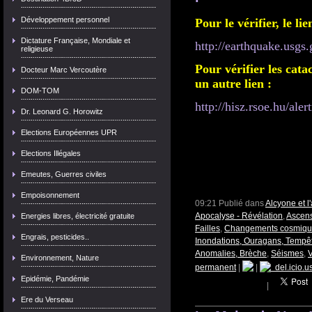
Développement personnel
Pour le vérifier, le lie
Dictature Française, Mondiale et
http://earthquake.usgs.
religieuse
Pour vérifier les cata
Docteur Marc Vercoutère
un autre lien :
DOM-TOM
http://hisz.rsoe.hu/ale
Dr. Leonard G. Horowitz
Elections Européennes UPR
Elections Illégales
Emeutes, Guerres civiles
Empoisonnement
09:21 Publié dans
Alcyone et 
Apocalyse - Révélation
,
Ascens
Energies libres, électricité gratuite
Failles
,
Changements cosmiques
Engrais, pesticides..
Inondations, Ouragans, Tempêt
Anomalies, Brèche
,
Séismes
,
V
Environnement, Nature
permanent
|
|
del.icio.u
Epidémie, Pandémie
|
Ere du Verseau