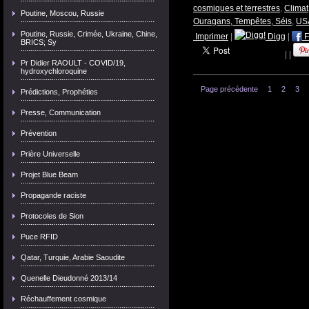
cosmiques et terrestres
,
Climat
Poutine, Moscou, Russie
Ouragans, Tempêtes, Séis
,
USA
Poutine, Russie, Crimée, Ukraine, Chine,
Imprimer
|
Digg
|
F
BRICS; Sy
|
|
Pr Didier RAOULT - COVID/19,
hydroxychloroquine
Page précédente
1
2
3
Prédictions, Prophéties
Presse, Communication
Prévention
Prière Universelle
Projet Blue Beam
Propagande raciste
Protocoles de Sion
Puce RFID
Qatar, Turquie, Arabie Saoudite
Quenelle Dieudonné 2013/14
Réchauffement cosmique