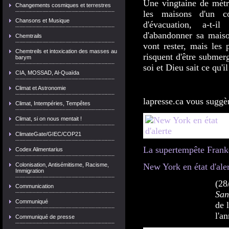
Une vingtaine de mètre
Changements cosmiques et terrestres
les maisons d'un co
Chansons et Musique
d'évacuation, a-t-i
d'abandonner sa maiso
Chemtrails
vont rester, mais les 
Chemtreils et intoxication des masses au
risquent d'être submer
barym
soi et Dieu sait ce qu'i
CIA, MOSSAD, Al-Quaïda
Climat et Astronomie
lapresse.ca vous suggè
Climat, Intempéries, Tempêtes
Climat, si on nous mentait !
ClimateGate/GIEC/COP21
La supertempête Fran
Codex Alimentarius
Colonisation, Antisémitisme, Racisme,
New York en état d'ale
Immigration
(28
Communication
San
Communiqué
de 
l'a
Communiqué de presse