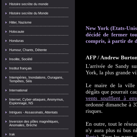
Histoire secrète du monde
Histoire secrète du Monde
Hitler, Nazisme
New York (Etats-Unis
Holocaute
décidé de fermer to
compris, à partir de 
Honduras
Humour, Chants, Détente
AFP / Andrew Burto
Insolite, Société
L'arrivée de Sandy su
Institut français
York, la plus grande vi
Intempéries, Inondations, Ouragans,
Tempêtes, Séis
Le maire de la ville
International
dégâts que pourrait ca
vents soufflent à en
Internet, Cyber-attaques, Anonymus,
Espionnage, NS
ordonné dimanche à 37
risques.
Intrigues - Assassinats, Attentats
Inversion des pôles magnétiques,
En outre, tout le résea
Anomalies, Brèche
n'y aura plus ni bus n
Irak
Paris
). Tous les parcs, 