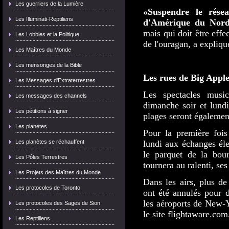
Les guerriers de la Lumière
«Suspendre le rése
Les Illuminati-Reptiliens
d'Amérique du Nord
mais qui doit être eff
Les Lobbies et la Politique
de l'ouragan, a expliq
Les Maîtres du Monde
Les mensonges de la Bible
Les rues de Big Apple
Les Messages d'Extraterrestres
Les spectacles musi
Les messages des channels
dimanche soir et lundi
Les pétitions à signer
plages seront également
Les planètes
Pour la première fois
Les planètes se réchauffent
lundi aux échanges éle
le parquet de la bou
Les Pôles Terrestres
tournera au ralenti, ses
Les Projets des Maîtres du Monde
Dans les airs, plus de
Les protocoles de Toronto
ont été annulés pour 
les aéroports de New-Y
Les protocoles des Sages de Sion
le site flightaware.com
Les Reptiliens