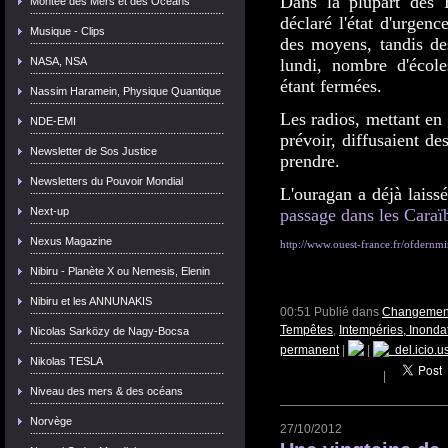
Dans la plupart des E
Montée des Mers et des Océans
déclaré l'état d'urgen
Musique - Clips
des moyens, tandis des
NASA, NSA
lundi, nombre d'écol
étant fermées.
Nassim Haramein, Physique Quantique
Les radios, mettant en 
NDE-EMI
prévoir, diffusaient d
Newsletter de Sos Justice
prendre.
Newsletters du Pouvoir Mondial
L'ouragan a déjà laiss
Next-up
passage dans les Caraï
Nexus Magazine
http://www.ouest-france.fr/ofdernmi
Nibiru - Planète X ou Nemesis, Elenin
Nibiru et les ANNUNAKIS
00:51 Publié dans
Changements
Tempêtes
,
Intempéries, Inonda
Nicolas Sarközy de Nagy-Bocsa
permanent
|
|
del.icio.u
Nikolas TESLA
|
Niveau des mers & des océans
Norvège
27/10/2012