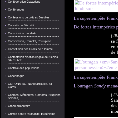
Confédération Galactique
Conférences
La supertempête Fran
Confessions de prêtres Jésuites
Conseils de Sécurité
De fortes intempéries 
Conspiration mondiale
(28
se 
Conspiration, Complot, Corruption
ent
Constitution des Droits de l'Homme
de 
Contestation élection illégale de Nicolas
SARKOZY
Contrôle des populations
Copenhague
La supertempête Fran
CORONA, 5G, Nanoparticules, Bill
L'ouragan
Sandy
menac
Gates
(27
Cosmos, Météorites, Comètes, Eruptions
Solaires,
San
des
Crash alimentaire
ino
Crimes contre l'humanité, Eugénisme