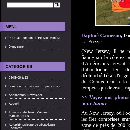
MENU
Daphné Cameron
, E
Pour faire un don au Pouvoir Mondial
La Presse
Bienvenue
(New Jersey) Il ne re
Sandy sur la côte est 
d'Américains vivant
CATÉGORIES
d'abandonner leur d
déclenché l'état d'urge
09/09/09 à 13 h
du Connecticut à la 
3ème guerre mondiale en préparation
tempête qui devrait fra
Abonnement Newsletter
>> Voyez nos photos
pour
Sandy
Accueil
Au New Jersey, où l'oei
Actions collectives, Plaintes,
Manifestations
les îles comprises en
zone de près de 200 ki
Actualité, politique ou géopolitique,
Economie