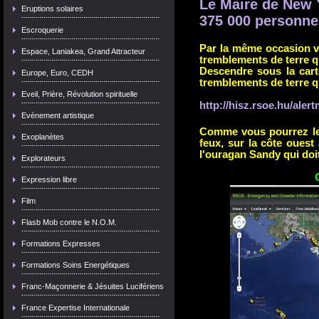
Le Maire de New 
Eruptions solaires
375 000 personne
Escroquerie
Par la même occasion v
Espace, Laniakea, Grand Attracteur
tremblements de terre 
Descendre sous la cart
Europe, Euro, CEDH
tremblements de terre qu
Eveil, Prière, Révolution spirituelle
http://hisz.rsoe.hu/aler
Evènement artistique
Comme vous pourrez le 
Exoplanètes
feux, sur la côte ouest
l'ouragan Sandy qui doit
Explorateurs
Expression libre
Film
Flasb Mob contre le N.O.M.
Formations Expresses
Formations Soins Energétiques
Franc-Maçonnerie & Jésuites Lucifériens
France Expertise Internationale