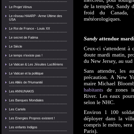
mercredi, pour souligne
de la tempête, Sandy d
Le Projet Vénus
froid du Canada, s
Le réseau HAARP - Arme Ultime des
météorologiques.
USA
Le Roi de France - Louis XX
Le secret de Fatima
Sandy
attendue mard
Le Siècle
Ceux-ci s'attendent à 
doute mardi matin, pr
Le temps n'existe pas !
du New Jersey, au sud
Le Vatican & Les Jésuites Lucifériens
Sans attendre, les au
Le Vatican et la politique
précaution. A New Yor
Les Alliés de l'Humanité
maire Michael Bloom
habitants
de zones ino
Les ANNUNAKIS
River. Les eaux pourr
Les Banques Mondiales
selon le NHC.
Les Cartels
Environ 1 100 soldat
déployer dans la vill
Les Energies Propres existent !
compris le métro, sera 
Les enfants Indigos
Paris).