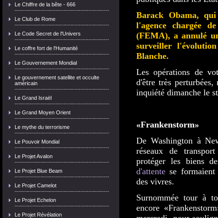
Le Chiffre de la bête - 666
Barack Obama, qui 
Le Club de Rome
l'agence chargée de
Le Code Secret de l'Univers
(FEMA), a annulé un
surveiller l'évoluti
Le coffre fort de l'Humanité
Blanche.
Le Gouvernement Mondial
Les opérations de vot
Le gouvernement satellite et occulte
d'être très perturbées,
américain
inquiété dimanche le s
Le Grand Israël
Le Grand Moyen Orient
«Frankenstorm»
Le mythe du terrorisme
De Washington à New
Le Pouvoir Mondial
réseaux de transpor
Le Projet Avalon
protéger les biens d
d'attente
se formaient 
Le Projet Blue Beam
des vivres.
Le Projet Camelot
Surnommée tour à to
Le Projet Echelon
encore «Frankenstorm»
Le Projet Révélation