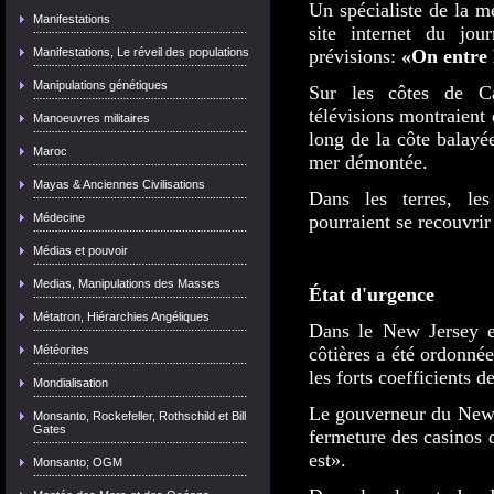
Un spécialiste de la m
Manifestations
site internet du jou
Manifestations, Le réveil des populations
prévisions:
«On entre 
Manipulations génétiques
Sur les côtes de C
télévisions montraient d
Manoeuvres militaires
long de la côte balayée
Maroc
mer démontée.
Mayas & Anciennes Civilisations
Dans les terres, le
Médecine
pourraient se recouvrir
Médias et pouvoir
Medias, Manipulations des Masses
État d'urgence
Métatron, Hiérarchies Angéliques
Dans le New Jersey et
Météorites
côtières a été ordonnée
les forts coefficients d
Mondialisation
Le gouverneur du New J
Monsanto, Rockefeller, Rothschild et Bill
Gates
fermeture des casinos d
est».
Monsanto; OGM