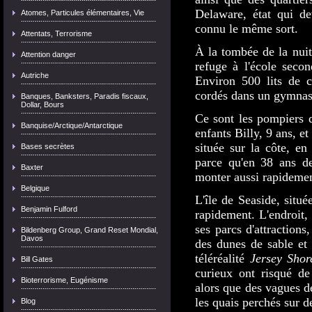
Delaware, état qui dev
Atomes, Particules élémentaires, Vie
connu le même sort.
Attentats, Terrorisme
À la tombée de la nuit
Attention danger
refuge à l'école sec
Autriche
Environ 500 lits de 
cordés dans un gymnase 
Banques, Banksters, Paradis fiscaux,
Dollar, Bours
Ce sont les pompiers 
Banquise/Arctique/Antarctique
enfants Billy, 9 ans, e
située sur la côte, en
Bases secrètes
parce qu'en 38 ans de
Baxter
monter aussi rapideme
Belgique
L'île de Seaside, situé
Benjamin Fulford
rapidement. L'endroit,
ses parcs d'attraction
Bildenberg Group, Grand Reset Mondial,
Davos
des dunes de sable et 
téléréalité
Jersey Shor
Bill Gates
curieux ont risqué de
Bioterrorisme, Eugénisme
alors que des vagues de
les quais perchés sur d
Blog