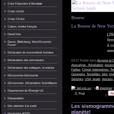
Crise Financière & Mondiale
Crops circles
Bourse
Crops Circles
La Bourse de New York
Culture, Institut français
(28
David Icke
fer
Davos, Bildenberg, Word Economic
à c
Forum
ann
Déclaration de souveraineté humaine
Déclarations des astronautes
09:37 Publié dans
Alcyone et 
Apocalyse - Révélation
,
Ascens
Déclarations des politiques, et artistes
Failles
,
Climat, Intempéries, T
Ouragans, Tempêtes, Séis
,
Inv
Découvertes Astronomie
Séismes
,
USA, Israël
,
Volcans,
Découvertes, Déclarations Scientifiques
del.icio.us
|
|
Imprimer
Département de l'Énergie US
|
|
Dépopulation
Les sismogrammes
Des atteintes à la santé
planète!
Destination 4D/5D