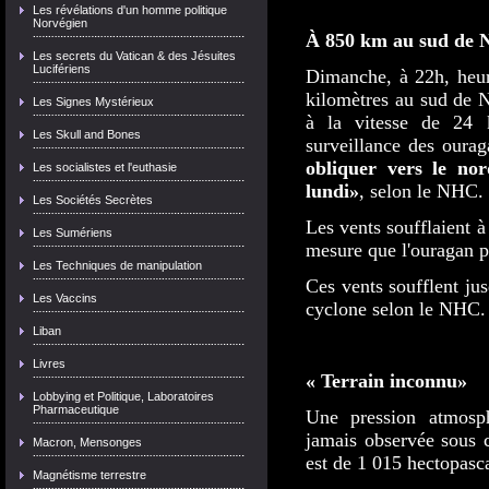
Les révélations d'un homme politique
Norvégien
À 850 km au sud de 
Les secrets du Vatican & des Jésuites
Lucifériens
Dimanche, à 22h, heure
kilomètres au sud de N
Les Signes Mystérieux
à la vitesse de 24 
Les Skull and Bones
surveillance des our
obliquer vers le nor
Les socialistes et l'euthasie
lundi»
, selon le NHC.
Les Sociétés Secrètes
Les vents soufflaient 
Les Sumériens
mesure que l'ouragan p
Les Techniques de manipulation
Ces vents soufflent jus
Les Vaccins
cyclone selon le NHC.
Liban
Livres
« Terrain inconnu»
Lobbying et Politique, Laboratoires
Pharmaceutique
Une pression atmosph
jamais observée sous c
Macron, Mensonges
est de 1 015 hectopascal
Magnétisme terrestre