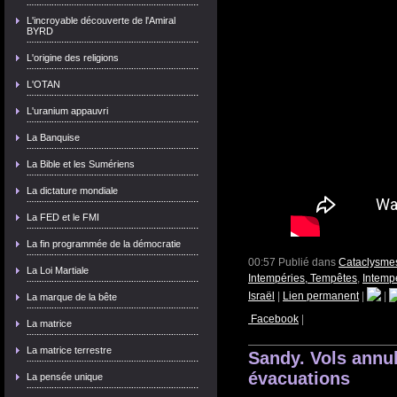
L'incroyable découverte de l'Amiral
BYRD
L'origine des religions
L'OTAN
L'uranium appauvri
La Banquise
La Bible et les Sumériens
La dictature mondiale
La FED et le FMI
La fin programmée de la démocratie
00:57 Publié dans
Cataclysme
La Loi Martiale
Intempéries, Tempêtes
,
Intemp
Israël
|
Lien permanent
|
|
La marque de la bête
Facebook
|
La matrice
La matrice terrestre
Sandy. Vols annu
évacuations
La pensée unique