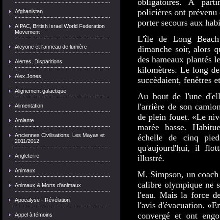
obligatoires. À part
policières ont prévenu 
Afghanistan
porter secours aux habi
AIPAC, British Israel World Federation
Movement
L'île de Long Beach 
Alcyone et l'anneau de lumière
dimanche soir, alors q
des hameaux plantés le
Alertes, Disparitions
kilomètres. Le long de
Alex Jones
succèdaient, fenêtres e
Alignement galactique
Au bout de l'une d'el
l'arrière de son camio
Alimentation
de plein fouet. «Le niv
Amiante
marée basse. Habitue
Anciennes Civilisations, Les Mayas et
échelle de cinq pie
2011/2012
qu'aujourd'hui, il flo
Angleterre
illustré.
Animaux
M. Simpson, un coach d
calibre olympique ne s
Animaux & Morts d'animaux
l'eau. Mais la force d
Apocalyse - Révélation
l'avis d'évacuation. «En
convergé et ont engou
Appel à témoins