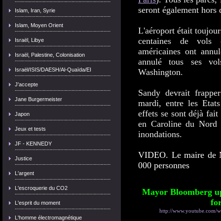
seront également hors 
Islam, Iran, Syrie
Islam, Moyen Orient
L'aéroport était toujo
centaines de vols 
Israël, Libye
américaines ont annul
Israël, Palestine, Colonisation
annulé tous ses vo
Israël/ISIS/DAESH/Al-Quaïda/EI
Washington.
J'accepte
Sandy devrait frapper
Jane Burgermeister
mardi, entre les Eta
effets se sont déjà fai
Japon
en Caroline du Nord 
Jeux et tests
inondations.
JF - KENNEDY
VIDEO. Le maire de N
Justice
000 personnes
L'argent
L'escroquerie du CO2
Mayor Bloomberg up
fo
L'esprit du moment
http://www.youtube.com
L'homme électromagnétique