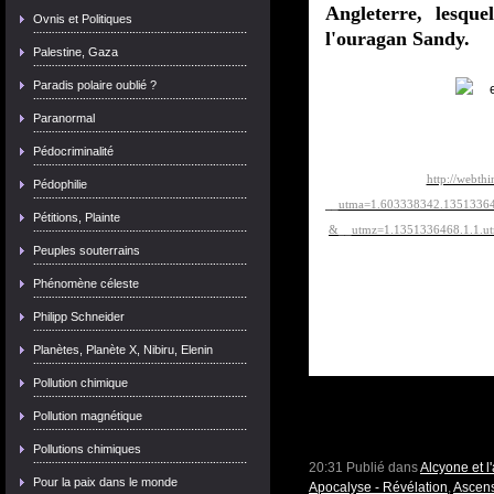
Angleterre, lesque
Ovnis et Politiques
l'ouragan Sandy.
Palestine, Gaza
Paradis polaire oublié ?
Paranormal
Pédocriminalité
http://webth
Pédophilie
__utma=1.603338342.1351336
Pétitions, Plainte
&__utmz=1.1351336468.1.1.utm
Peuples souterrains
Phénomène céleste
Philipp Schneider
Planètes, Planète X, Nibiru, Elenin
Pollution chimique
Pollution magnétique
Pollutions chimiques
20:31 Publié dans
Alcyone et 
Pour la paix dans le monde
Apocalyse - Révélation
,
Ascens