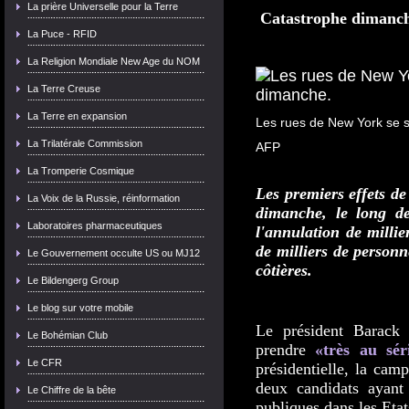
La prière Universelle pour la Terre
Catastrophe
dimanch
La Puce - RFID
La Religion Mondiale New Age du NOM
La Terre Creuse
La Terre en expansion
Les rues de New York se s
La Trilatérale Commission
AFP
La Tromperie Cosmique
Les premiers effets de
La Voix de la Russie, réinformation
dimanche, le long de
Laboratoires pharmaceutiques
l'annulation de millie
de milliers de person
Le Gouvernement occulte US ou MJ12
côtières.
Le Bildengerg Group
Le blog sur votre mobile
Le président Barack
Le Bohémian Club
prendre
«très au sér
Le CFR
présidentielle, la cam
deux candidats ayant 
Le Chiffre de la bête
publiques dans les Etat