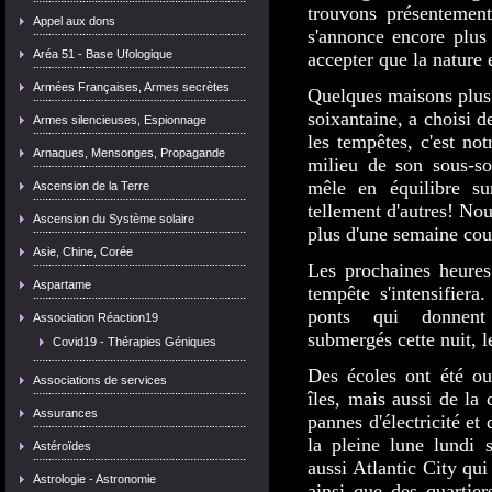
trouvons présentement
Appel aux dons
s'annonce encore plus
Aréa 51 - Base Ufologique
accepter que la nature 
Armées Françaises, Armes secrètes
Quelques maisons plus 
soixantaine, a choisi de
Armes silencieuses, Espionnage
les tempêtes, c'est no
Arnaques, Mensonges, Propagande
milieu de son sous-s
mêle en équilibre s
Ascension de la Terre
tellement d'autres! Nou
Ascension du Système solaire
plus d'une semaine co
Asie, Chine, Corée
Les prochaines heures 
Aspartame
tempête s'intensifier
ponts qui donnent
Association Réaction19
submergés cette nuit, 
Covid19 - Thérapies Géniques
Des écoles ont été ouv
Associations de services
îles, mais aussi de la
Assurances
pannes d'électricité et
la pleine lune lundi 
Astéroïdes
aussi Atlantic City qui
Astrologie - Astronomie
ainsi que des quartier