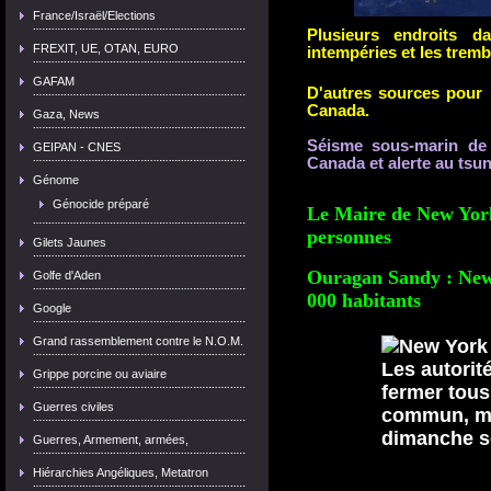
France/Israël/Elections
Plusieurs endroits 
FREXIT, UE, OTAN, EURO
intempéries et les trem
GAFAM
D'autres sources pour 
Canada.
Gaza, News
Séisme sous-marin de
GEIPAN - CNES
Canada et alerte au tsu
Génome
Génocide préparé
Le Maire de New York
personnes
Gilets Jaunes
Ouragan Sandy : New 
Golfe d'Aden
000 habitants
Google
Grand rassemblement contre le N.O.M.
Grippe porcine ou aviaire
Guerres civiles
Guerres, Armement, armées,
Hiérarchies Angéliques, Metatron