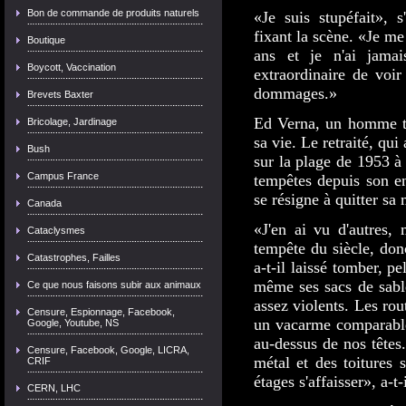
Bon de commande de produits naturels
«Je suis stupéfait», 
fixant la scène. «Je me
Boutique
ans et je n'ai jama
Boycott, Vaccination
extraordinaire de voir
dommages.»
Brevets Baxter
Ed Verna, un homme tr
Bricolage, Jardinage
sa vie. Le retraité, q
Bush
sur la plage de 1953 à
Campus France
tempêtes depuis son en
se résigne à quitter sa
Canada
«J'en ai vu d'autres,
Cataclysmes
tempête du siècle, don
Catastrophes, Failles
a-t-il laissé tomber, pe
même ses sacs de sable
Ce que nous faisons subir aux animaux
assez violents. Les rout
Censure, Espionnage, Facebook,
un vacarme comparable
Google, Youtube, NS
au-dessus de nos têtes.
Censure, Facebook, Google, LICRA,
métal et des toitures 
CRIF
étages s'affaisser», a-t-i
CERN, LHC