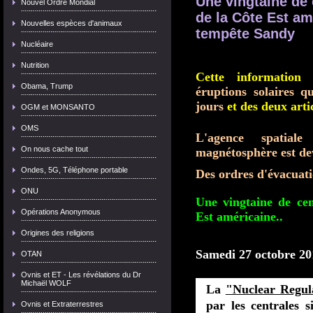
Une vingtaine de 
Nouvel Ordre Mondial
de la Côte Est a
Nouvelles espèces d'animaux
tempête Sandy
Nucléaire
Nutrition
Cette information
Obama, Trump
éruptions solaires 
jours
et des deux arti
OGM et MONSANTO
OMS
L'agence spatial
On nous cache tout
magnétosphère est de
Ondes, 5G, Téléphone portable
Des ordres d'évacuat
ONU
Une vingtaine de cen
Opérations Anonymous
Est américaine..
.
Origines des religions
Samedi 27 octobre 20
OTAN
Ovnis et ET - Les révélations du Dr
Michaël WOLF
La
"Nuclear Regul
par les centrales 
Ovnis et Extraterrestres