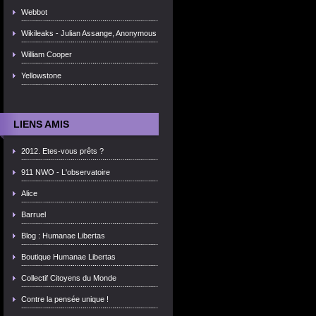
Webbot
Wikileaks - Julian Assange, Anonymous
William Cooper
Yellowstone
LIENS AMIS
2012. Etes-vous prêts ?
911 NWO - L'observatoire
Alice
Barruel
Blog : Humanae Libertas
Boutique Humanae Libertas
Collectif Citoyens du Monde
Contre la pensée unique !