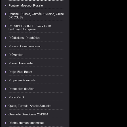
Poutine, Moscou, Russie
Poutine, Russie, Crimée, Ukraine, Chine,
BRICS; Sy
Pr Didier RAOULT - COVID/19,
hydroxychloroquine
Prédictions, Prophéties
Presse, Communication
Prévention
Prière Universelle
Projet Blue Beam
Propagande raciste
Protocoles de Sion
Puce RFID
Qatar, Turquie, Arabie Saoudite
Quenelle Dieudonné 2013/14
Réchauffement cosmique