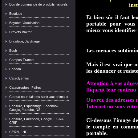
ins
Bon de commande de produits naturels
Boutique
Et bien sûr il faut l
portable pour vous 
Boycott, Vaccination
mieux vous identifier
Brevets Baxter
Bricolage, Jardinage
Les menaces sublimin
Bush
Campus France
Mais il est vrai que 
Canada
les dénoncer et résist
Cataclysmes
Attention à vos adress
Catastrophes, Failles
fliquent leur contenu 
Ce que nous faisons subir aux animaux
Ouvrez des adresses m
Internet ou sous vot
Censure, Espionnage, Facebook,
Google, Youtube, NS
Censure, Facebook, Google, LICRA,
Ci-dessous l'image d
CRIF
le compte en commu
CERN, LHC
portable.