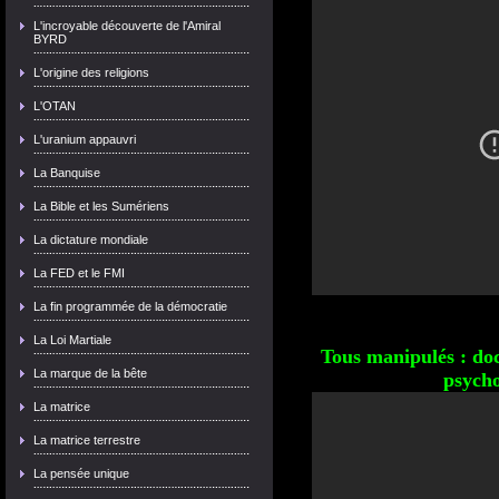
L'incroyable découverte de l'Amiral
BYRD
L'origine des religions
L'OTAN
L'uranium appauvri
La Banquise
La Bible et les Sumériens
La dictature mondiale
La FED et le FMI
La fin programmée de la démocratie
La Loi Martiale
Tous manipulés : do
La marque de la bête
psycho
La matrice
La matrice terrestre
La pensée unique