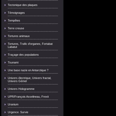
Tectonique des plaques
Témoignages
Tempêtes
Terre creuse
Tortures animaux
Tortures, Trafic d'organes, Fortabat
Labatut
Traçage des populations
Tsunami
Une base nazie en Antarctique ?
Univers électrique, Univers fractal,
Univers Gémel
Univers Hologramme
UPR/François Asselineau, Frexit
Uranium
Urgence. Survie