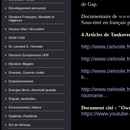
de Gap.
Développement personnel
Documentaire de
www.
Dictature Française, Mondiale et
religieuse
Sous-titré en français p
Docteur Marc Vercoutère
4 Articles de Tankere
DOM-TOM
http://www.cielvoile.f
Dr. Leonard G. Horowitz
Elections Européennes UPR
http://www.cielvoile.fr
Elections Illégales
http://www.cielvoile.
Emeutes, Guerres civiles
b...
Empoisonnement
http://www.cielvoile.f
Energies libres, électricité gratuite
roumanie...
Engrais, pesticides..
Document cité : "Own
Environnement, Nature
https://www.youtu
Epidémie, Pandémie
Ere du Verseau