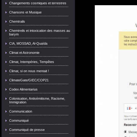
Changements cosmiques et terrestres
Chansons et Musique
Chemtrails
Chemtreils et intoxication des masses au
barym
CIA, MOSSAD, Al-Quaïda
Climat et Astronomie
Climat, Intempéries, Tempêtes
Climat, si on nous mentait !
ClimateGate/GIEC/COP21
Codex Alimentarius
Colonisation, Antisémitisme, Racisme,
Immigration
Communication
Communiqué
Communiqué de presse