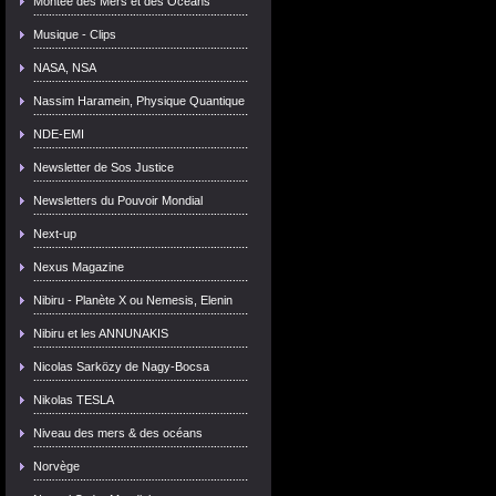
Montée des Mers et des Océans
Musique - Clips
NASA, NSA
Nassim Haramein, Physique Quantique
NDE-EMI
Newsletter de Sos Justice
Newsletters du Pouvoir Mondial
Next-up
Nexus Magazine
Nibiru - Planète X ou Nemesis, Elenin
Nibiru et les ANNUNAKIS
Nicolas Sarközy de Nagy-Bocsa
Nikolas TESLA
Niveau des mers & des océans
Norvège