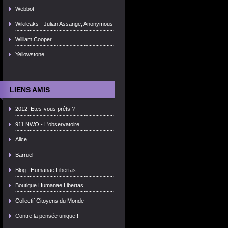
Webbot
Wikileaks - Julian Assange, Anonymous
William Cooper
Yellowstone
LIENS AMIS
2012. Etes-vous prêts ?
911 NWO - L'observatoire
Alice
Barruel
Blog : Humanae Libertas
Boutique Humanae Libertas
Collectif Citoyens du Monde
Contre la pensée unique !