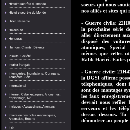
soeurs qui nous souti
Histoire secrète du monde
nos alliés et sites qui
Histoire secrète du Monde
Hitler, Nazisme
- Guerre civile: 22H
la prochaine série de
Holocaute
aller directement aux
Honduras
disposé des voitur
atomiques, Special
Humour, Chants, Détente
mêmes que celles ut
Insolite, Société
Rafik Hariri. Faites 
Institut français
- Guerre civile: 21H
Intempéries, Inondations, Ouragans,
la DGSI affirme possé
Tempêtes, Séis
téléphoniques, dont 
International
sont des montages syn
Internet, Cyber-attaques, Anonymus,
les faux enregistre
Espionnage, NS
devrait nous refiler 
Intrigues - Assassinats, Attentats
serveurs et les tél
dessus dessous
. Tu l
Inversion des pôles magnétiques,
Anomalies, Brèche
démontrer au peuple q
Irak