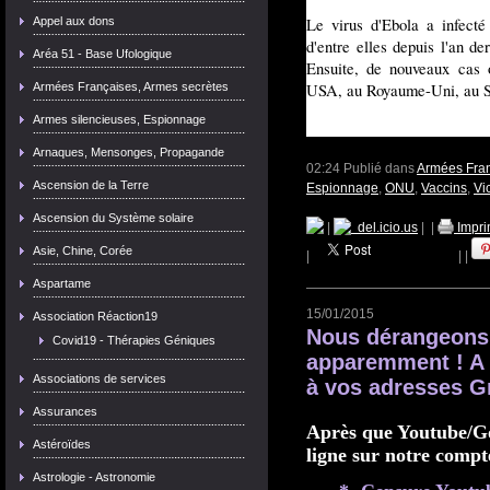
Le virus d'Ebola a infect
Appel aux dons
d'entre elles depuis l'an d
Aréa 51 - Base Ufologique
Ensuite, de nouveaux cas o
USA, au Royaume-Uni, au S
Armées Françaises, Armes secrètes
Armes silencieuses, Espionnage
Arnaques, Mensonges, Propagande
02:24 Publié dans
Armées Fran
Ascension de la Terre
Espionnage
,
ONU
,
Vaccins
,
Vi
Ascension du Système solaire
|
del.icio.us
|
|
Impri
Asie, Chine, Corée
|
|
|
Aspartame
15/01/2015
Association Réaction19
Nous dérangeons
Covid19 - Thérapies Géniques
apparemment ! A q
Associations de services
à vos adresses G
Assurances
Après que Youtube/Goo
Astéroïdes
ligne sur notre compt
Astrologie - Astronomie