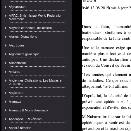
9:46 13.08.2015(mis à jour 
Afghanistan
AIPAC, British Israel World Federation
Movement
Dans le futur, l'humanit
Alcyone et l'anneau de lumière
inattendues, similaires à 
Alertes, Disparitions
responsable de la lutte con
Alex Jones
Une telle menace exige que
manière plus effective à d
Alignement galactique
anticiper. Une déclaration
Alimentation
session du Conseil de Sécuri
Amiante
"Les années qui viennent n
de maladies. Ce que nous i
Anciennes Civilisations, Les Mayas et
2011/2012
attaqueront," a-t-il affirmé.
Angleterre
D'après lui, la sécurité de
prévoir une épidémie et à 
Animaux
exponentiel et d'éviter des 
Animaux & Morts d'animaux
M.Nabarro insiste sur le fa
Apocalyse - Révélation
épidémiques à venir est de 
prévention et la réaction ra
Appel à témoins