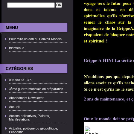
voyage vers le futur pour
dons et talents en dév
spirituelles qu'ils n'arr
semer le chaos sur la p
MENU
imaginaire de la GrippeA
risquaient de bloquer no
Pour faire un don au Pouvoir Mondial
et spirituel !
Bienvenue
Grippe A H1N1 La vérité c
CATÉGORIES
N'oublions pas que depui
09/09/09 à 13 h
allons savoir ce qu'ils rec
Si ce n'est qu'ils ne le sa
3ème guerre mondiale en préparation
2 ans de maintenance, et 
Abonnement Newsletter
Accueil
Actions collectives, Plaintes,
Onu: le monde doit se pré
Manifestations
Actualité, politique ou géopolitique,
Economie