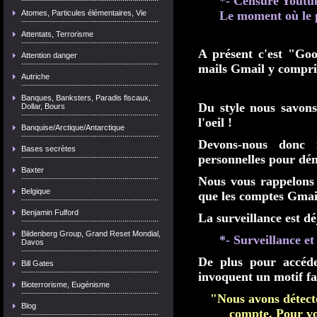
*- Censure Youtu
Atomes, Particules élémentaires, Vie
Le moment où le p
Attentats, Terrorisme
A présent c'est "Go
Attention danger
mails Gmail y compris
Autriche
Banques, Banksters, Paradis fiscaux,
Du style nous savons
Dollar, Bours
l'oeil !
Banquise/Arctique/Antarctique
Devons-nous donc n
Bases secrètes
personnelles pour dé
Baxter
Nous vous rappelons
Belgique
que les comptes Gmail 
Benjamin Fulford
La surveillance est dé
Bildenberg Group, Grand Reset Mondial,
*- Surveillance et
Davos
De plus pour accéde
Bill Gates
invoquent un motif fa
Bioterrorisme, Eugénisme
"Nous avons détecté
Blog
compte. Pour vou