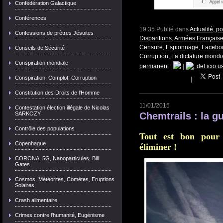
Confédération Galactique
Conférences
19:35 Publié dans
Actualité, p
Confessions de prêtres Jésuites
Disparitions
,
Armées Française
Censure, Espionnage, Faceboo
Conseils de Sécurité
Corruption
,
La dictature mondi
Conspiration mondiale
permanent
|
|
del.icio.u
Conspiration, Complot, Corruption
|
Constitution des Droits de l'Homme
11/01/2015
Contestation élection illégale de Nicolas
SARKOZY
Chemtrails : la g
Contrôle des populations
Tout est bon pour
Copenhague
éliminer !
CORONA, 5G, Nanoparticules, Bill
Gates
Cosmos, Météorites, Comètes, Eruptions
Solaires,
Crash alimentaire
Crimes contre l'humanité, Eugénisme