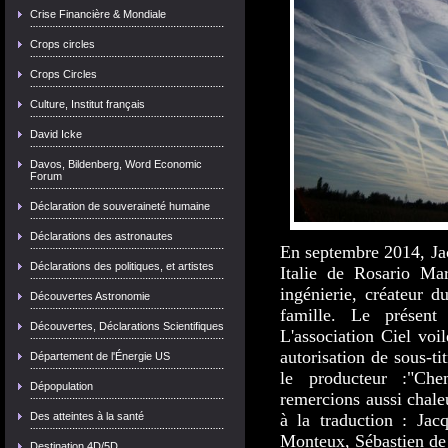
Crise Financière & Mondiale
Crops circles
Crops Circles
Culture, Institut français
David Icke
Davos, Bildenberg, Word Economic
Forum
Déclaration de souveraineté humaine
Déclarations des astronautes
En septembre 2014, Jac
Déclarations des politiques, et artistes
Italie de Rosario Mar
ingénierie, créateur d
Découvertes Astronomie
famille. Le présent
Découvertes, Déclarations Scientifiques
L'association Ciel vo
autorisation de sous-ti
Département de l'Énergie US
le producteur :"Che
Dépopulation
remercions aussi chale
Des atteintes à la santé
à la traduction : Ja
Monteux, Sébastien de
Destination 4D/5D