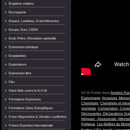
Eruptions solaires
Escroquerie
Espace, Laniakea, Grand Attracteur
Europe, Euro, CEDH
Eveil, Prière, Révolution spirituelle
Evènement artistique
Exoplanètes
Explorateurs
Expression libre
Film
Flasb Mob contre le N.O.M.
04:26 Publié dans
Armées Fran
Espionnage
,
Arnaques, Menso
Formations Expresses
Chemtrails
,
Chemtreils et into
Formations Soins Energétiques
mondiale
,
Conspiration, Compl
Découvertes, Déclarations Scie
Franc-Maçonnerie & Jésuites Lucifériens
Intrigues - Assassinats, Attentat
Politique
,
Les Maîtres du Mon
France Expertise Internationale