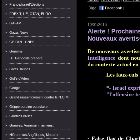
Kazhar
,
USA, Israël
|
Lien per
France/Israël/Elections
Digg
|
Facebook
|
FREXIT, UE, OTAN, EURO
GAFAM
10/01/2015
Alerte ! Prochains
Gaza, News
Nouveaux avertis
GEIPAN - CNES
De nouveaux avertis
Génome
Intelligence
dont nou
Génocide préparé
du contexte actuel en
Gilets Jaunes
Les faux-culs 
Golfe d'Aden
*- Israël exp
Google
"l'offensive t
Grand rassemblement contre le N.O.M.
Grippe porcine ou aviaire
Guerres civiles
Guerres, Armement, armées,
Hiérarchies Angéliques, Metatron
-
False flag de Charl