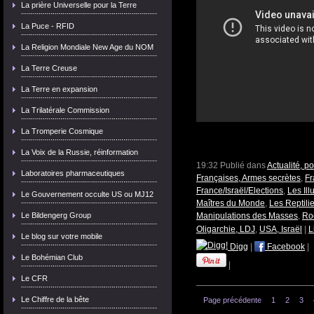
La prière Universelle pour la Terre
La Puce - RFID
La Religion Mondiale New Age du NOM
La Terre Creuse
La Terre en expansion
La Trilatérale Commission
La Tromperie Cosmique
La Voix de la Russie, réinformation
19:32 Publié dans
Actualité, p
Laboratoires pharmaceutiques
Françaises, Armes secrètes
,
Fr
France/Israël/Elections
,
Les Ill
Le Gouvernement occulte US ou MJ12
Maîtres du Monde
,
Les Reptili
Le Bildengerg Group
Manipulations des Masses
,
Roc
Oligarchie, LDJ
,
USA, Israël
|
L
Le blog sur votre mobile
Digg
|
Facebook
|
Le Bohémian Club
|
Le CFR
Le Chiffre de la bête
Page précédente
1
2
3