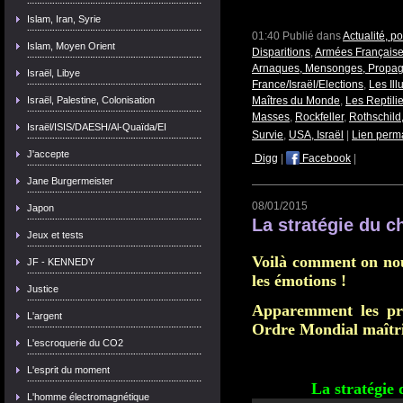
Islam, Iran, Syrie
01:40 Publié dans
Actualité, p
Islam, Moyen Orient
Disparitions
,
Armées Française
Arnaques, Mensonges, Propa
Israël, Libye
France/Israël/Elections
,
Les Ill
Israël, Palestine, Colonisation
Maîtres du Monde
,
Les Reptili
Masses
,
Rockfeller
,
Rothschild
Israël/ISIS/DAESH/Al-Quaïda/EI
Survie
,
USA, Israël
|
Lien perm
J'accepte
Digg
|
Facebook
|
Jane Burgermeister
08/01/2015
Japon
La stratégie du c
Jeux et tests
Voilà comment on nou
JF - KENNEDY
les émotions !
Justice
Apparemment les pr
L'argent
Ordre Mondial maîtris
L'escroquerie du CO2
L'esprit du moment
La stratégie
L'homme électromagnétique