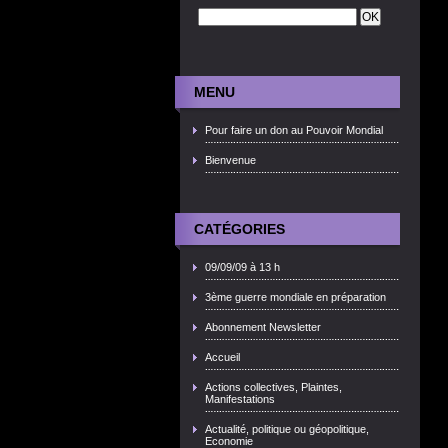
MENU
Pour faire un don au Pouvoir Mondial
Bienvenue
CATÉGORIES
09/09/09 à 13 h
3ème guerre mondiale en préparation
Abonnement Newsletter
Accueil
Actions collectives, Plaintes,
Manifestations
Actualité, politique ou géopolitique,
Economie