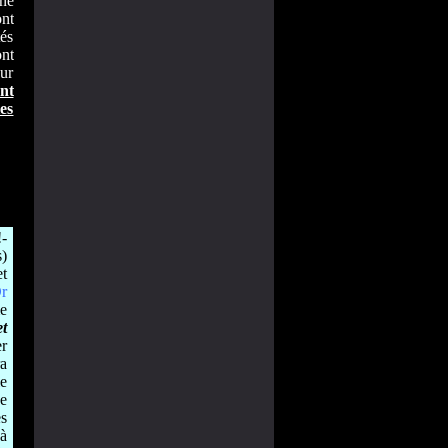
né
ont
és
nt
ur
nt
es
!-
s)
et
r
e
et
er
a
le
ce
s
 à