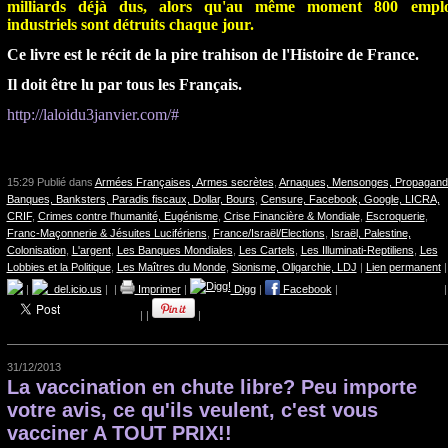
milliards déjà dus, alors qu'au même moment 800 emplo
industriels sont détruits chaque jour.
Ce livre est le récit de la pire trahison de l'Histoire de France.
Il doit être lu par tous les Français.
http://laloidu3janvier.com/#
15:29 Publié dans
Armées Françaises, Armes secrètes
,
Arnaques, Mensonges, Propagand
Banques, Banksters, Paradis fiscaux, Dollar, Bours
,
Censure, Facebook, Google, LICRA,
CRIF
,
Crimes contre l'humanité, Eugénisme
,
Crise Financière & Mondiale
,
Escroquerie
,
Franc-Maçonnerie & Jésuites Lucifériens
,
France/Israël/Elections
,
Israël, Palestine,
Colonisation
,
L'argent
,
Les Banques Mondiales
,
Les Cartels
,
Les Illuminati-Reptiliens
,
Les
Lobbies et la Politique
,
Les Maîtres du Monde
,
Sionisme, Oligarchie, LDJ
|
Lien permanent
|
|
del.icio.us
|
|
Imprimer
|
Digg
|
Facebook
|
|
|
|
|
31/12/2013
La vaccination en chute libre? Peu importe
votre avis, ce qu'ils veulent, c'est vous
vacciner A TOUT PRIX!!