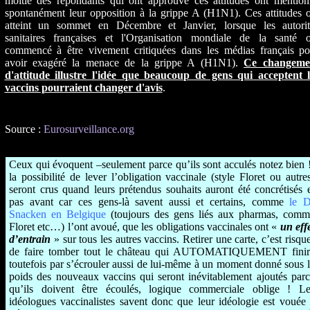
moitié des répondants qui ont approuvé ces attitudes ont mention
spontanément leur opposition à la grippe A (H1N1). Ces attitudes 
atteint un sommet en Décembre et Janvier, lorsque les autorit
sanitaires françaises et l'Organisation mondiale de la santé o
commencé à être vivement critiquées dans les médias français po
avoir exagéré la menace de la grippe A (H1N1).
Ce changeme
d'attitude illustre l'idée que beaucoup de gens qui acceptent l
vaccins pourraient changer d'avis
.
Source :
Eurosurveillance.org
Ceux qui évoquent –seulement parce qu’ils sont acculés notez bien 
la possibilité de lever l’obligation vaccinale (style Floret ou autre
seront crus quand leurs prétendus souhaits auront été concrétisés 
pas avant car ces gens-là savent aussi et certains, comme
le D
Snacken en Belgique
(toujours des gens liés aux pharmas, comm
Floret etc…) l’ont avoué, que les obligations vaccinales ont «
un eff
d’entrain
» sur tous les autres vaccins. Retirer une carte, c’est risqu
de faire tomber tout le château qui AUTOMATIQUEMENT finir
toutefois par s’écrouler aussi de lui-même à un moment donné sous 
poids des nouveaux vaccins qui seront inévitablement ajoutés par
qu’ils doivent être écoulés, logique commerciale oblige ! Le
idéologues vaccinalistes savent donc que leur idéologie est vouée