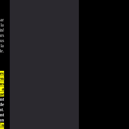
ar
la
té
urs
ous
 la
e.
es
en
us
 a
ue
nt
 de
nt
.
nt
un
En