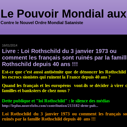
Le Pouvoir Mondial aux
Contre le Nouvel Ordre Mondial Sataniste
16/01/2014
Livre : Loi Rothschild du 3 janvier 1973 ou
comment les français sont ruinés par la famill
Rothschild depuis 40 ans !!!
Est-ce que c’est aussi antisémite que de dénoncer les Rothschild 
les escrocs sionistes qui ruinent la France depuis 40 ans ?
Quand les français et les européens vont-ils se décider à virer c
familles et banksters de chez nous ?
Dette publique et "loi Rothschild" : le silence des médias
http://leplus.nouvelobs.com/contribution/213182-dette-pub...
Loi Rothschild du 3 janvier 1973 ou comment les français so
ruinés par la famille Rothschild depuis 40 ans !!!