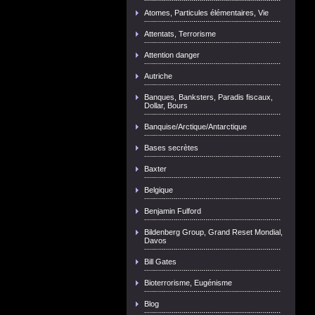
Atomes, Particules élémentaires, Vie
Attentats, Terrorisme
Attention danger
Autriche
Banques, Banksters, Paradis fiscaux,
Dollar, Bours
Banquise/Arctique/Antarctique
Bases secrètes
Baxter
Belgique
Benjamin Fulford
Bildenberg Group, Grand Reset Mondial,
Davos
Bill Gates
Bioterrorisme, Eugénisme
Blog