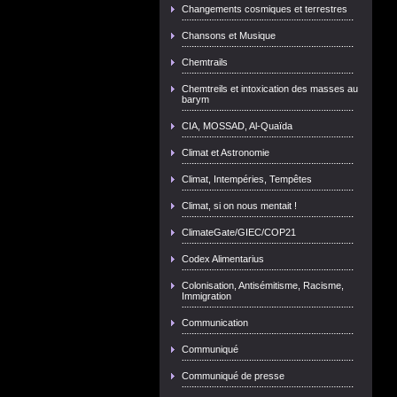
Changements cosmiques et terrestres
Chansons et Musique
Chemtrails
Chemtreils et intoxication des masses au
barym
CIA, MOSSAD, Al-Quaïda
Climat et Astronomie
Climat, Intempéries, Tempêtes
Climat, si on nous mentait !
ClimateGate/GIEC/COP21
Codex Alimentarius
Colonisation, Antisémitisme, Racisme,
Immigration
Communication
Communiqué
Communiqué de presse