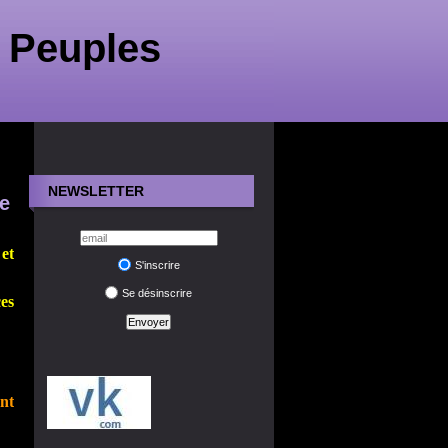
 Peuples
NEWSLETTER
e
et
S'inscrire
Se désinscrire
es
nt