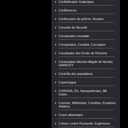
Confédération Galactique
Conférences
Confessions de prêtres Jésuites
Conseils de Sécurité
Conspiration mondiale
Conspiration, Complot, Corruption
Constitution des Droits de l'Homme
Contestation élection illégale de Nicolas
SARKOZY
Contrôle des populations
Copenhague
CORONA, 5G, Nanoparticules, Bill
Gates
Cosmos, Météorites, Comètes, Eruptions
Solaires,
Crash alimentaire
Crimes contre l'humanité, Eugénisme