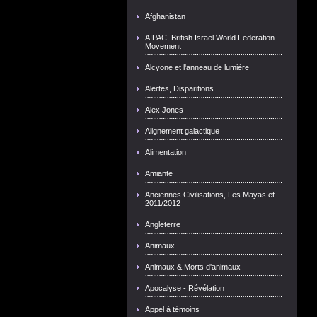
Afghanistan
AIPAC, British Israel World Federation
Movement
Alcyone et l'anneau de lumière
Alertes, Disparitions
Alex Jones
Alignement galactique
Alimentation
Amiante
Anciennes Civilisations, Les Mayas et
2011/2012
Angleterre
Animaux
Animaux & Morts d'animaux
Apocalyse - Révélation
Appel à témoins