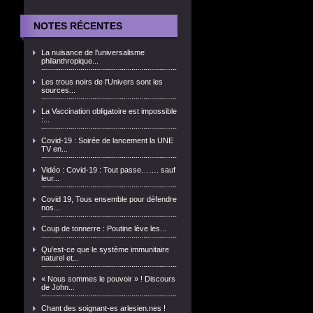
NOTES RÉCENTES
La nuisance de l'universalisme
philanthropique...
Les trous noirs de l'Univers sont les
sources...
La Vaccination obligatoire est impossible
:...
Covid-19 : Soirée de lancement la UNE
TV en...
Vidéo : Covid-19 : Tout passe……. sauf
leur...
Covid 19, Tous ensemble pour défendre
nos...
Coup de tonnerre : Poutine lève les...
Qu'est-ce que le système immunitaire
naturel et...
« Nous sommes le pouvoir » ! Discours
de John...
Chant des soignant-es arlesien.nes !