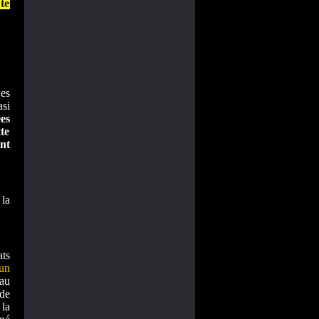
te
es
asi
ées
te
nt
la
ts
 un
au
de
 la