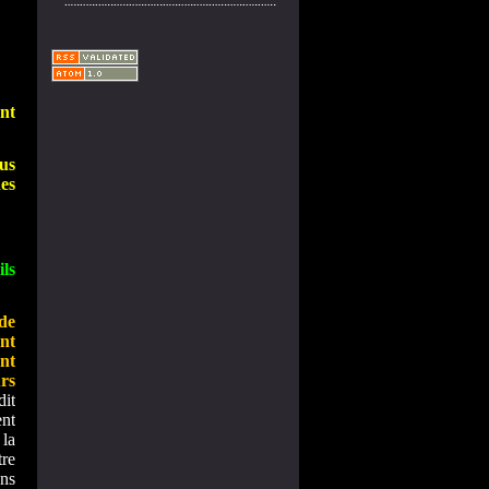
ent
us
es
ls
de
nt
nt
urs
dit
ent
la
tre
ens