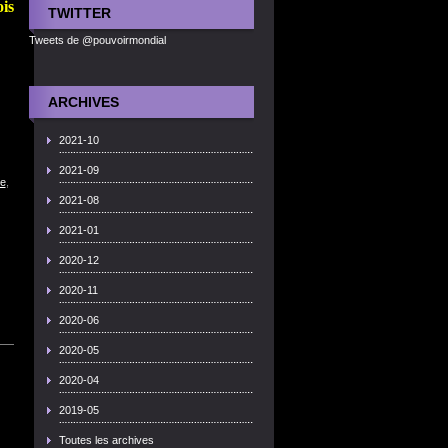
is
TWITTER
Tweets de @pouvoirmondial
ARCHIVES
2021-10
2021-09
e
,
2021-08
2021-01
2020-12
2020-11
2020-06
2020-05
2020-04
2019-05
Toutes les archives