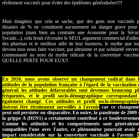
réellement vaccinés pour éviter des épidémies généralisées!!!!
Mais imaginez que cela se sache, que des gens non vaccinés p
dizaines de % ne constituent aucunement un danger grave pour 
population (mais bien au contraire une économie pour la Sécuri
Sociale...), cela ferait s'écrouler le SEUL argument commercial d'aille
des pharmas et le meilleur alibi de leur business, le mythe que n
devons tous nous faire vacciner, par altruisme et par solidarité envers
communauté au nom du mythe ridicule de la couverture vaccinal
QUELLE PERTE POUR EUX!!
En 2010, nous avons observé un changement radical dans l
attitudes de la population française à l'égard de la vaccination 
général: les attitudes défavorables sont devenues beaucoup pl
fréquentes, et le profil socio-démographique correspondant
également changé
.
Ces attitudes et profil socio-démographiq
doivent être étroitement surveillés à l'avenir
car ce changeme
peut soit persister ou disparaître. En outre, la pandémie de 2009
la grippe A (H1N1) a certainement contribué à ce bouleverseme
Comme les attitudes et les comportements sont généraleme
compatibles l'une avec l'autre, ce phénomène pourrait avoir 
impact considérable sur la couverture vaccinale à l’avenir.