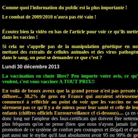
Comme quoi l'information du public est la plus importante !
Le combat de 2009/2010 n'aura pas été vain !
Écoutez bien la vidéo en bas de l'article pour voir ce qu’ils mett
dans les vaccins !
Si cela ne s’appelle pas de la manipulation génétique en no
mettant des extraits de cellules animales et des virus pathogèn
dans le sang, on peut se demander ce que c’est ?
Lundi 30 décembre 2013
La vaccination en chute libre? Peu importe votre avis, ce qu'i
veulent, c'est vous vacciner A TOUT PRIX!!
En voilà de beaux aveux que la grand presse n'est pas pressée 
diffuser... 38,2% de gens en France qui auraient sérieuseme
commencé à réfléchir au point de voir que les vaccins ne so
sûrement pas ce qu'il y a de mieux pour leur santé et celle de le
enfants (chiffres officiels Eurosurveillance cf ci-dessous)....
ça en 
donc long sur l'ampleur des faux-certificats qui doivent être nettem
plus fréquents qu'on ne pense (bien que nous n'ayons jamais fait 
promotion de ce système de confort peu courageux et illégal) et d'au
part aussi sur le mythe qu'il faut absolument avoir 95 ou 99% de g