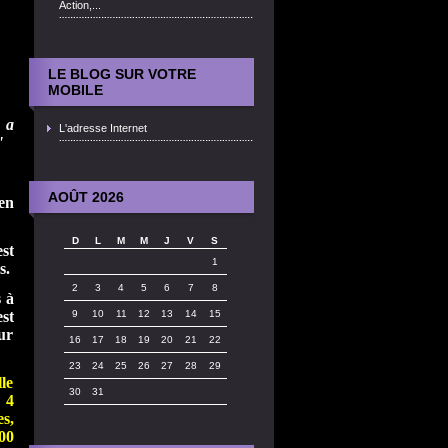
Action,...
LE BLOG SUR VOTRE
MOBILE
 a
L'adresse Internet
 "
AOÛT 2026
en
D
L
M
M
J
V
S
st
1
s.
2
3
4
5
6
7
8
 à
st
9
10
11
12
13
14
15
our
16
17
18
19
20
21
22
23
24
25
26
27
28
29
lle
30
31
 4
s,
00