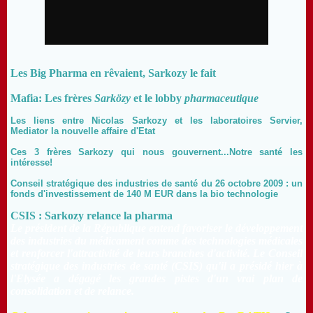
Les Big Pharma en rêvaient, Sarkozy le fait
Mafia: Les frères
Sarközy
et le lobby
pharmaceutique
Les liens entre Nicolas Sarkozy et les laboratoires Servier,
Mediator la nouvelle affaire d'Etat
Ces 3 frères Sarkozy qui nous gouvernent...Notre santé les
intéresse!
Conseil stratégique des industries de santé du 26 octobre 2009 : un
fonds d'investissement de 140 M EUR dans la bio technologie
CSIS : Sarkozy relance la pharma
Le président de la République entend favoriser le développement
des industries du médicament comme des technologies médicales
et renforcer l'attractivité de leurs branches d'activité. Le Conseil
stratégique des industries de santé (CSIS) qu'il a présidé hier à
l'Elysée a dégagé les grandes pistes d'un vrai plan de
consolidation et de relance.