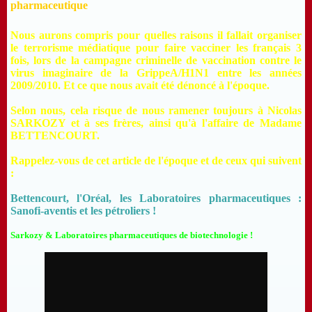
pharmaceutique
Nous aurons compris pour quelles raisons il fallait organiser
le terrorisme médiatique pour faire vacciner les français 3
fois, lors de la campagne criminelle de vaccination contre le
virus imaginaire de la GrippeA/H1N1 entre les années
2009/2010. Et ce que nous avait été dénoncé à l'époque.
Selon nous, cela risque de nous ramener toujours à Nicolas
SARKOZY et à ses frères, ainsi qu'à l'affaire de Madame
BETTENCOURT.
Rappelez-vous de cet article de l'époque et de ceux qui suivent
:
Bettencourt, l'Oréal, les Laboratoires pharmaceutiques :
Sanofi-aventis et les pétroliers !
Sarkozy & Laboratoires pharmaceutiques de biotechnologie !