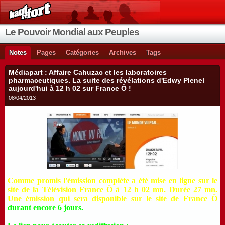
Le Pouvoir Mondial aux Peuples
Notes
Pages
Catégories
Archives
Tags
Médiapart : Affaire Cahuzac et les laboratoires
pharmaceutiques. La suite des révélations d'Edwy Plenel
aujourd'hui à 12 h 02 sur France Ô !
08/04/2013
Comme promis l'émission complète a été mise en ligne sur le
site de la Télévision France Ô à 12 h 02 mn. Durée 27 mn.
Une émission qui sera disponible sur le site de France Ô
durant encore 6 jours.