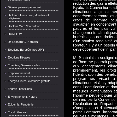
réduction des gaz à effet
Kyoto, la Convention-ca
Développement personnel
climatiques a globaleme
Dictature Française, Mondiale et
concrètement contre les c
religieuse
droits de l'homme peuv
s'adapter, en concentrant 
Docteur Marc Vercoutère
pauvres et les plus vul
changements climatiques a
DOM-TOM
la réalisation des droits
d'un soutien renouvelé e
Dr. Leonard G. Horowitz
l'orateur, il y a un besoi
développement défini pa
Elections Européennes UPR
M. Shabalala a souligné q
Elections Illégales
de l'homme pourrait perm
Emeutes, Guerres civiles
aux changements clima
premièrement, les droi
Empoisonnement
l'identification des bénéf
programmes visant à 
Energies libres, électricité gratuite
climatiques et à s'y adap
dans l'identification et da
Engrais, pesticides..
mesures d'atténuation et
l'homme peuvent jouer un 
Environnement, Nature
définies par la Convention
l'évaluation de l'impact
Epidémie, Pandémie
d'adaptation et d'atténua
particulièrement impor
Ere du Verseau
peuples autochtones. La q