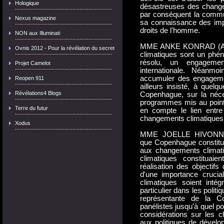
Hologique
désastreuses des changem
par conséquent la commun
Nexus magazine
sa connaissance des imp
droits de l'homme.
NON aux Illuminati
MME ANKE KONRAD (Alle
Ovnis 2012 - Pour la révélation du secret
climatiques sont un phén
résolu, un engageme
Projet Camelot
internationale. Néanmo
accumuler des engagement
Reopen 911
ailleurs insisté, à quel
Révélations4 Blogs
Copenhague, sur la néces
programmes mis au point 
Terre du futur
en compte le lien entre 
changements climatiques e
Xodus
MME JOELLE HIVONNER
que Copenhague constituer
aux changements climati
climatiques constituai
réalisation des objectifs
d'une importance cruci
climatiques soient intég
particulier dans les poli
représentante de la 
panélistes jusqu'à quel po
considérations sur les c
aux politiques de dévelo