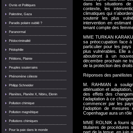
dans les situations de 
Ovnis et Politiques
contexte, les interven
climatiques qui n'aborde
Palestine, Gaza
soutenir les plus vuln
intervention en estimant 
Paradis polaire oublié ?
tenant compte des femm
Paranormal
MME TURKAN KARAKURT (F
Pédocriminalité
sa préoccupation face à
particulier pour les pay
Pédophilie
plus vulnérables. Elle a 
aboutiront à un nouvea
Pétitions, Plainte
décembre prochain ne tra
de la protection des droit
Peuples souterrains
Réponses des panélistes
Phénomène céleste
M. RAHMAN a souligné 
Philipp Schneider
atténuation et adaptation,
des effets des changeme
Planètes, Planète X, Nibiru, Elenin
l'adaptation à ce changem
Pollution chimique
commencer par les pays 
l'adoption de mesures d'
Pollution magnétique
Copenhague aura un rôle es
Pollutions chimiques
MME ROLNIK a fourni que
titulaires de procédures s
Pour la paix dans le monde
part de la tenue, en juin