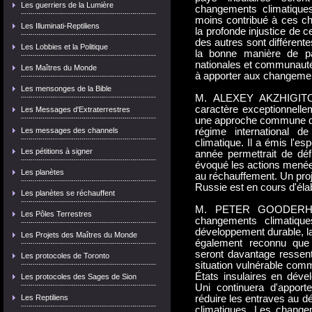
Les guerriers de la Lumière
changements climatiques 
moins contribué à ces cha
Les Illuminati-Reptiliens
la profonde injustice de c
des autres sont différentes
Les Lobbies et la Politique
la bonne manière de par
nationales et communauté 
Les Maîtres du Monde
à apporter aux changemen
Les mensonges de la Bible
M. ALEXEY AKZHIGITOV 
caractère exceptionnelle
Les Messages d'Extraterrestres
une approche commune de t
Les messages des channels
régime international 
climatique. Il a émis l'e
Les pétitions à signer
année permettrait de défi
évoqué les actions menée
Les planètes
au réchauffement. Un proj
Russie est en cours d'élabo
Les planètes se réchauffent
M. PETER GOODERHAM
Les Pôles Terrestres
changements climatiqu
développement durable, la 
Les Projets des Maîtres du Monde
également reconnu que 
seront davantage ressent
Les protocoles de Toronto
situation vulnérable com
États insulaires en déve
Les protocoles des Sages de Sion
Uni continuera d'appor
Les Reptiliens
réduire les entraves au 
climatiques. Les change