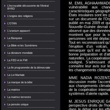
M. EMIL AGHAAHMADOV (
L'incroyable découverte de l'Amiral
vulnérabilité aux cha
BYRD
caractéristiques géograph
États insulaires sont les p
L'origine des religions
sur un document de l'Orga
publié en mai 2009 et qui
L'OTAN
Nouvelle-Guinée devrait 
observé que des données 
L'uranium appauvri
montrent que pour la s
La Banquise
personnes ont été dépla
Tout en reconnaissant qu
La Bible et les Sumériens
l'éruption d'un volcan,
remarquer qu'il est de l
La dictature mondiale
bonne préparation et d'a
naturelles. La coopération 
La FED et le FMI
souligné. S'adressant d
connaître leur avis sur l
La fin programmée de la démocratie
les changements climatiq
La Loi Martiale
MME NADIA ROZENTAL 
discussion mette l'accen
La marque de la bête
aux changements climatiq
de la coopération intern
La matrice
systèmes d'alerte rapide.
La matrice terrestre
M. JESUS ENRIQUE GARCIA
La pensée unique
perspective droits de l'
dans le débat sur les ef