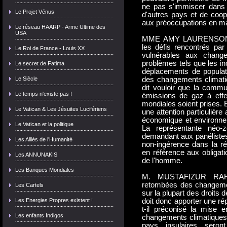
ne pas s'immiscer dans 
Le Projet Vénus
d'autres pays et de coopé
aux préoccupations en ma
Le réseau HAARP - Arme Ultime des
USA
MME AMY LAURENSON (Nou
les défis rencontrés par
Le Roi de France - Louis XX
vulnérables aux change
problèmes tels que les ino
Le secret de Fatima
déplacements de populat
Le Siècle
des changements climatiqu
dit vouloir que la commu
Le temps n'existe pas !
émissions de gaz à effet
mondiales soient prises. E
Le Vatican & Les Jésuites Lucifériens
une attention particulière
économique et environnem
Le Vatican et la politique
La représentante néo-z
demandant aux panélistes 
Les Alliés de l'Humanité
non-ingérence dans la ré
en référence aux obligati
Les ANNUNAKIS
de l'homme.
Les Banques Mondiales
M. MUSTAFIZUR RAHM
retombées des changement
Les Cartels
sur la plupart des droits
Les Energies Propres existent !
doit donc apporter une ré
t-il préconisé la mise 
Les enfants Indigos
changements climatiques»
pays insulaires sero