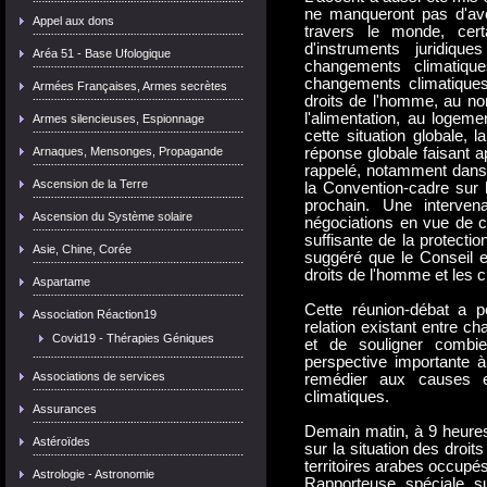
ne manqueront pas d'avo
Appel aux dons
travers le monde, cert
d'instruments juridiqu
Aréa 51 - Base Ufologique
changements climatiqu
changements climatique
Armées Françaises, Armes secrètes
droits de l'homme, au nom
l'alimentation, au logeme
Armes silencieuses, Espionnage
cette situation globale, 
Arnaques, Mensonges, Propagande
réponse globale faisant ap
rappelé, notamment dans 
Ascension de la Terre
la Convention-cadre sur
prochain. Une interven
Ascension du Système solaire
négociations en vue de c
suffisante de la protectio
Asie, Chine, Corée
suggéré que le Conseil
droits de l'homme et les c
Aspartame
Cette réunion-débat a 
Association Réaction19
relation existant entre c
Covid19 - Thérapies Géniques
et de souligner combi
perspective importante à 
Associations de services
remédier aux causes 
climatiques.
Assurances
Demain matin, à 9 heures
Astéroïdes
sur la situation des droi
territoires arabes occupés
Astrologie - Astronomie
Rapporteuse spéciale s