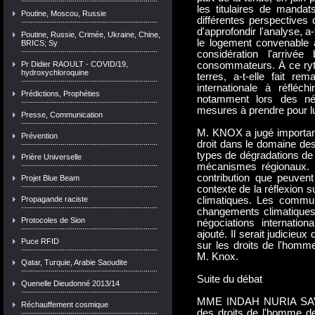
les titulaires de mandat
Poutine, Moscou, Russie
différentes perspectives 
d'approfondir l'analyse, a
Poutine, Russie, Crimée, Ukraine, Chine,
le logement convenable a 
BRICS; Sy
considération l'arrivé
Pr Didier RAOULT - COVID/19,
consommateurs. À ce rythm
hydroxychloroquine
terres, a-t-elle fait r
internationale à réflé
Prédictions, Prophéties
notamment lors des nég
mesures à prendre pour lu
Presse, Communication
M. KNOX a jugé important
Prévention
droit dans le domaine des
types de dégradations de 
Prière Universelle
mécanismes régionaux. M.
contribution que peuvent
Projet Blue Beam
contexte de la réflexion 
Propagande raciste
climatiques. Les commun
changements climatiques
Protocoles de Sion
négociations internationa
ajouté. Il serait judicie
Puce RFID
sur les droits de l'homm
M. Knox.
Qatar, Turquie, Arabie Saoudite
Suite du débat
Quenelle Dieudonné 2013/14
MME INDAH NURIA SAVITR
Réchauffement cosmique
des droits de l'homme de