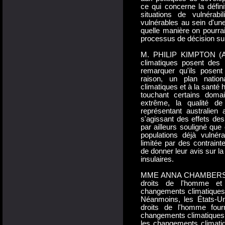
ce qui concerne la défini
situations de vulnérabil
vulnérables au sein d'une
quelle manière on pourrait
processus de décision su
M. PHILIP KIMPTON (Au
climatiques posent des 
remarquer qu'ils posen
raison, un plan nation
climatiques et à la santé
touchant certains dom
extrême, la qualité de 
représentant australien 
s'agissant des effets des
par ailleurs souligné que
populations déjà vulnéra
limitée par des contraint
de donner leur avis sur l
insulaires.
MME ANNA CHAMBERS (Ét
droits de l'homme et
changements climatiques s
Néanmoins, les États-Uni
droits de l'homme four
changements climatiques 
les changements climatiq