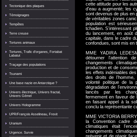
cette attitude pour les au
Tectonique des plaques
d'eau a augmenté; les cy
sont devenus de plus en p
Témoignages
de véritables zones canic
population est sérieuse
Tempêtes
tchadien. S'intéressant pl
du lancement, en août de
Terre creuse
capitale, dans le cadre d
Tortures animaux
confondues, sont mis en t
Tortures, Trafic d'organes, Fortabat
MME YADIRA LEDESMA 
Labatut
détourner l'attention 
changements climatiqu
Traçage des populations
production et de consom
les effets indéniables de
Tsunami
des droits de l'homme, 
volonté politique de l
Une base nazie en Antarctique ?
dégradation de l'environ
lancés par les chang
Univers électrique, Univers fractal,
Univers Gémel
fermement en faveur de l
en faisant appel à la sol
Univers Hologramme
conclu la représentante c
UPR/François Asselineau, Frexit
MME VICTORIA BERRY (Ca
la Convention cadre d
Uranium
climatiques était l'enc
changements climatique
Urgence. Survie
prévenir et de réagir fa