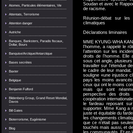
Soudan et avec le Rappor
Atomes, Particules élémentaires, Vie
de racisme.
Attentats, Terrorisme
Réunion-débat sur les
climatiques
Attention danger
Déclarations liminaires
Autriche
Banques, Banksters, Paradis fiscaux,
MME KYUNG-WHA KANG, H
Dollar, Bours
l'homme, a rappelé le rôl
l'attention sur les inci
Banquise/Arctique/Antarctique
droits de l'homme. Elle 
sous cet angle, plusieur
Bases secrètes
travailler sur l'étendue 
le cadre de leur mandat.
Baxter
souligne «une injustice c
pays les moins avancés et
Belgique
ceux qui ont le moins con
mais qui sont néanmo
Benjamin Fulford
perspective des droits
Bildenberg Group, Grand Reset Mondial,
coopération internationale
Davos
le fardeau reposant s
supporter. Mme Kang a no
Bill Gates
juste et équitable du far
les changements climatiq
Bioterrorisme, Eugénisme
que ce n'était pas seule
touchés mais aussi, et de
Blog
les communautés. Et en le