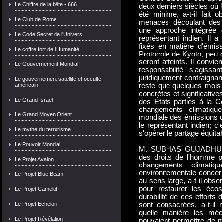
Le Chiffre de la bête - 666
deux derniers siècles où 
été minime, a-t-il fait 
Le Club de Rome
menaces découlant des 
une approche intégrée 
Le Code Secret de l'Univers
représentant indien. Il a
fixés en matière d'émis
Le coffre fort de l'Humanité
Protocole de Kyoto, peu d
seront atteints. Il convi
Le Gouvernement Mondial
responsabilité s'agissa
juridiquement contraignan
Le gouvernement satellite et occulte
américain
reste que quelques mois 
concrètes et significativ
Le Grand Israël
des États parties à la C
changements climatiqu
Le Grand Moyen Orient
mondiale des émissions de
le représentant indien; c'
Le mythe du terrorisme
s'opérer le partage équit
Le Pouvoir Mondial
M. SUBHAS GUJADHUR (M
des droits de l'homme p
Le Projet Avalon
changements climatiqu
environnementale concerne
Le Projet Blue Beam
au sens large, a-t-il obse
pour restaurer les éco
Le Projet Camelot
durabilité de ces efforts
Le Projet Echelon
sont consacrées, a-t-i
quelle manière les mé
Le Projet Révélation
pouvaient permettre de m