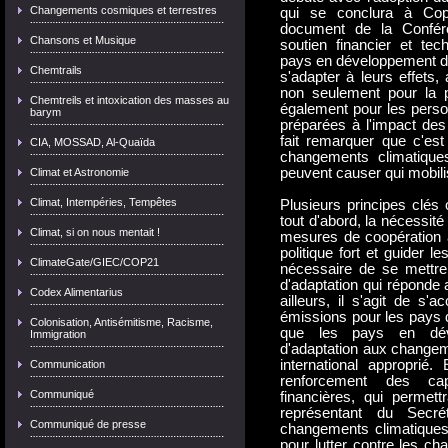
Changements cosmiques et terrestres
qui se conclura à Co
document de la Confére
Chansons et Musique
soutien financier et te
pays en développement d'
Chemtrails
s'adapter à leurs effets, 
non seulement pour la p
Chemtreils et intoxication des masses au
également pour les perso
barym
préparées à l'impact des 
fait remarquer que c'est
CIA, MOSSAD, Al-Quaïda
changements climatiques
peuvent causer qui mobili
Climat et Astronomie
Climat, Intempéries, Tempêtes
Plusieurs principes clés o
tout d'abord, la nécessi
Climat, si on nous mentait !
mesures de coopération 
politique fort et guider l
ClimateGate/GIEC/COP21
nécessaire de se mettr
d'adaptation qui réponde 
Codex Alimentarius
ailleurs, il s'agit de s'
émissions pour les pays d
Colonisation, Antisémitisme, Racisme,
que les pays en déve
Immigration
d'adaptation aux changem
international approprié.
Communication
renforcement des cap
Communiqué
financières, qui perme
représentant du Secré
Communiqué de presse
changements climatiques 
pour lutter contre les ch