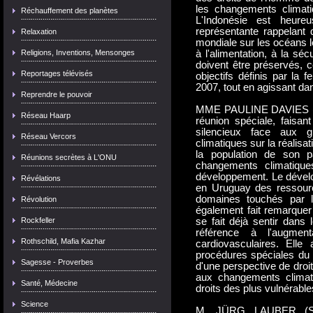
les changements climatiq
Réchauffement des planètes
L'Indonésie est heureu
représentante rappelant 
Relaxation
mondiale sur les océans l
Religions, Inventions, Mensonges
à l'alimentation, à la séc
doivent être préservés, 
Reportages télévisés
objectifs définis par la 
2007, tout en agissant dan
Reprendre le pouvoir
MME PAULINE DAVIES (Urug
Réseau Haarp
réunion spéciale, faisan
silencieux face aux 
Réseau Vercors
climatiques sur la réalisa
la population de son p
Réunions secrètes à L'ONU
changements climatique
développement. Le dévelo
Révélations
en Uruguay des ressource
domaines touchés par l
Révolution
également fait remarquer
Rockfeller
se fait déjà sentir dans
référence à l'augment
Rothschild, Mafia Kazhar
cardiovasculaires. Ell
procédures spéciales du C
Sagesse - Proverbes
d'une perspective de dro
aux changements climat
Santé, Médecine
droits des plus vulnérable
Science
M. JÜRG LAUBER (Sui