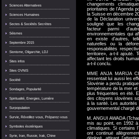
changements climatiq
Sciences Alternatives
prioritaires de l'Agenda p
la Suisse en décembre 20
Sciences Humaines
de la Déclaration univer
souligné que les chang
Sectes & Sociétés Secrètes
facteur parmi d'aut
Séismes
environnementales qui aff
en existe d'autres, tel
Septembre 2015
naturelles ou la défore
responsabilités respecti
Sionisme, Oligarchie, LDJ
territoire», a-t-il ajout
affectant les droits huma
Sites infos
a-t-il conclu.
Sites OVNIS
MME ANJA MARIJA CIRA
ressentait lui aussi les e
Société
Slovénie a perdu pratique
température de la mer et
Sondages, Popularité
plus fréquentes en été. 
des citoyens slovènes sont
Spiritualité, Energies, Lumière
à la santé. Les autorités
Surpopulation
gouvernemental chargé du
Survie, Réveillez-vous, Préparez-vous
M. ANGUI AWADA (Tchad) 
mis au point, en 1992 à
Symboles ésotériques
climatiques. Si certains l
ont continué allègrement
Syrie, Iran, Russie, Irak, Chine
déploré, attirant l'atte