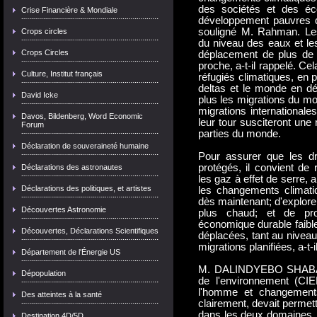
des sociétés et des éc
Crise Financière & Mondiale
développement pauvres qu
souligné M. Rahman. Les
Crops circles
du niveau des eaux et le
Crops Circles
déplacement de plus de 
proche, a-t-il rappelé. C
Culture, Institut français
réfugiés climatiques, en p
deltas et le monde en dé
David Icke
plus les migrations du mo
migrations international
Davos, Bildenberg, Word Economic
leur tour susciteront une 
Forum
parties du monde.
Déclaration de souveraineté humaine
Pour assurer que les d
protégés, il convient de
Déclarations des astronautes
les gaz à effet de serre,
Déclarations des politiques, et artistes
les changements climatiq
dès maintenant; d'explore
Découvertes Astronomie
plus chaud; et de pr
économique durable faibl
Découvertes, Déclarations Scientifiques
déplacées, tant au niveau
migrations planifiées, a-t-i
Département de l'Énergie US
M. DALINDYEBO SHABALAL
Dépopulation
de l'environnement (CIEL
l'homme et changements 
Des atteintes à la santé
clairement, devait permett
dans les deux domaines.
Destination 4D/5D