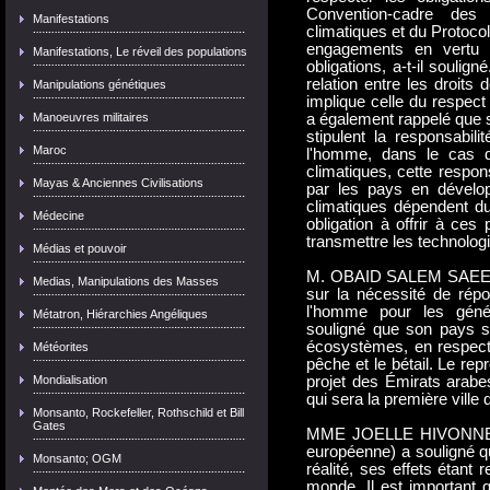
Convention-cadre de
Manifestations
climatiques et du Protoco
engagements en vertu d
Manifestations, Le réveil des populations
obligations, a-t-il soulig
relation entre les droit
Manipulations génétiques
implique celle du respect 
Manoeuvres militaires
a également rappelé que s
stipulent la responsabil
Maroc
l'homme, dans le cas d
climatiques, cette respon
Mayas & Anciennes Civilisations
par les pays en dévelo
climatiques dépendent du
Médecine
obligation à offrir à ces
transmettre les technolog
Médias et pouvoir
M. OBAID SALEM SAEED A
Medias, Manipulations des Masses
sur la nécessité de rép
l'homme pour les généra
Métatron, Hiérarchies Angéliques
souligné que son pays s'
écosystèmes, en respect
Météorites
pêche et le bétail. Le repr
Mondialisation
projet des Émirats arabes
qui sera la première vill
Monsanto, Rockefeller, Rothschild et Bill
Gates
MME JOELLE HIVONNER (
européenne) a souligné q
Monsanto; OGM
réalité, ses effets étant 
monde. Il est important 