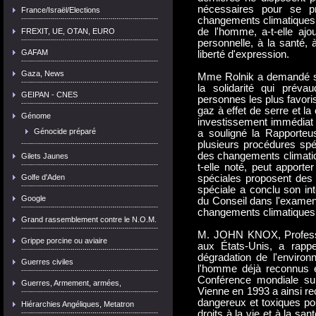
nécessaires pour se pr
France/Israël/Elections
changements climatiques p
de l'homme, a-t-elle ajo
FREXIT, UE, OTAN, EURO
personnelle, à la santé, à
GAFAM
liberté d'expression.
Gaza, News
Mme Rolnik a demandé si
la solidarité qui préva
GEIPAN - CNES
personnes les plus favor
gaz à effet de serre et la 
Génome
investissement immédiat d
Génocide préparé
a souligné la Rapporteu
plusieurs procédures spéc
des changements climatiqu
Gilets Jaunes
t-elle noté, peut apporte
Golfe d'Aden
spéciales proposent des 
spéciale a conclu son int
Google
du Conseil dans l'examen 
changements climatiques
Grand rassemblement contre le N.O.M.
M. JOHN KNOX, Professeu
Grippe porcine ou aviaire
aux États-Unis, a rappe
dégradation de l'environ
Guerres civiles
l'homme déjà reconnus et
Conférence mondiale sur
Guerres, Armement, armées,
Vienne en 1993 a ainsi re
dangereux et toxiques po
Hiérarchies Angéliques, Metatron
droits à la vie et à la s