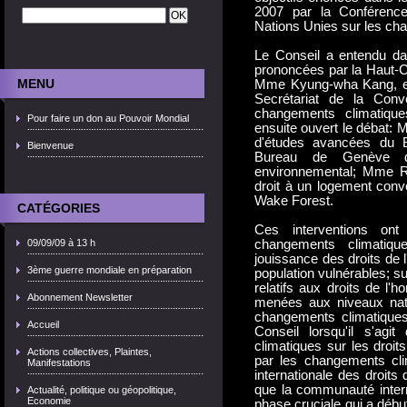
2007 par la Conférence
Nations Unies sur les ch
Le Conseil a entendu dan
prononcées par la Haut-C
MENU
Mme Kyung-wha Kang, et p
Secrétariat de la Conv
changements climatiqu
Pour faire un don au Pouvoir Mondial
ensuite ouvert le débat: 
d'études avancées du B
Bienvenue
Bureau de Genève du
environnemental; Mme Ra
droit à un logement conv
Wake Forest.
CATÉGORIES
Ces interventions ont
09/09/09 à 13 h
changements climatiq
jouissance des droits de 
3ème guerre mondiale en préparation
population vulnérables; su
relatifs aux droits de l'
Abonnement Newsletter
menées aux niveaux nati
changements climatiques
Accueil
Conseil lorsqu'il s'agi
climatiques sur les droit
Actions collectives, Plaintes,
par les changements clim
Manifestations
internationale des droit
que la communauté intern
Actualité, politique ou géopolitique,
Economie
phase cruciale qui a début