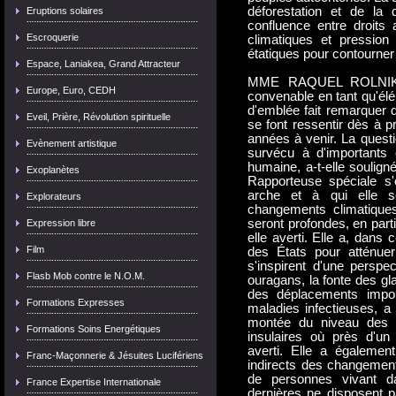
déforestation et de la d
Eruptions solaires
confluence entre droits
Escroquerie
climatiques et pression
étatiques pour contourner
Espace, Laniakea, Grand Attracteur
MME RAQUEL ROLNIK, R
Europe, Euro, CEDH
convenable en tant qu'élé
d'emblée fait remarquer 
Eveil, Prière, Révolution spirituelle
se font ressentir dès à p
années à venir. La questio
Evènement artistique
survécu à d'importants
humaine, a-t-elle soulign
Exoplanètes
Rapporteuse spéciale s'
arche et à qui elle s
Explorateurs
changements climatiques
seront profondes, en part
Expression libre
elle averti. Elle a, dans 
Film
des États pour atténue
s'inspirent d'une perspe
Flasb Mob contre le N.O.M.
ouragans, la fonte des gl
des déplacements import
Formations Expresses
maladies infectieuses, a
montée du niveau des m
Formations Soins Energétiques
insulaires où près d'un 
averti. Elle a également 
Franc-Maçonnerie & Jésuites Lucifériens
indirects des changement
de personnes vivant da
France Expertise Internationale
dernières ne disposent p