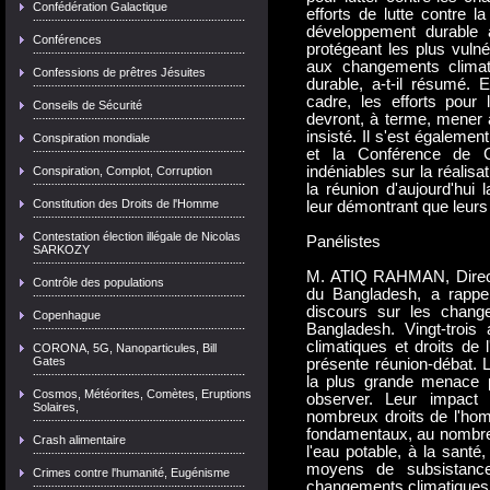
Confédération Galactique
efforts de lutte contre 
développement durable a
Conférences
protégeant les plus vuln
aux changements climat
Confessions de prêtres Jésuites
durable, a-t-il résumé. 
cadre, les efforts pour 
Conseils de Sécurité
devront, à terme, mener à
insisté. Il s'est égalemen
Conspiration mondiale
et la Conférence de C
indéniables sur la réalisa
Conspiration, Complot, Corruption
la réunion d'aujourd'hui
Constitution des Droits de l'Homme
leur démontrant que leurs 
Contestation élection illégale de Nicolas
Panélistes
SARKOZY
M. ATIQ RAHMAN, Direct
Contrôle des populations
du Bangladesh, a rappel
discours sur les change
Copenhague
Bangladesh. Vingt-trois
climatiques et droits de
CORONA, 5G, Nanoparticules, Bill
Gates
présente réunion-débat.
la plus grande menace pes
Cosmos, Météorites, Comètes, Eruptions
observer. Leur impact 
Solaires,
nombreux droits de l'hom
fondamentaux, au nombre de
Crash alimentaire
l'eau potable, à la santé,
moyens de subsistance
Crimes contre l'humanité, Eugénisme
changements climatiques a