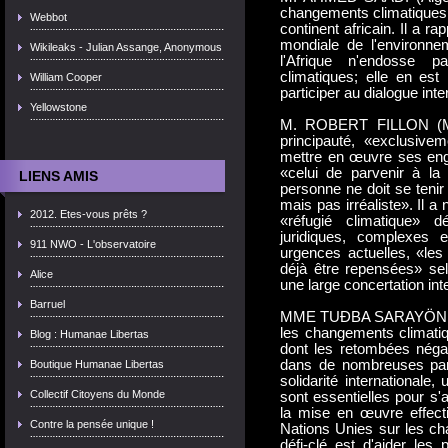
changements climatiques c
Webbot
continent africain. Il a ra
mondiale de l'environnem
Wikileaks - Julian Assange, Anonymous
l'Afrique n'endosse p
climatiques; elle en est
William Cooper
participer au dialogue inte
Yellowstone
M. ROBERT FILLON (Mona
principauté, «exclusivem
mettre en œuvre ses eng
«celui de parvenir à la
LIENS AMIS
personne ne doit se tenir 
mais pas irréaliste». Il a
2012. Etes-vous prêts ?
«réfugié climatique» d
juridiques, complexes 
911 NWO - L'observatoire
urgences actuelles, «les 
déjà être repensées» se
Alice
une large concertation inte
Barruel
MME TUÐBA SARAYÖNLÜ E
les changements climatiq
Blog : Humanae Libertas
dont les retombées négat
dans de nombreuses part
Boutique Humanae Libertas
solidarité internationale
Collectif Citoyens du Monde
sont essentielles pour s'a
la mise en œuvre effect
Contre la pensée unique !
Nations Unies sur les cha
défi-clé est d'aider les