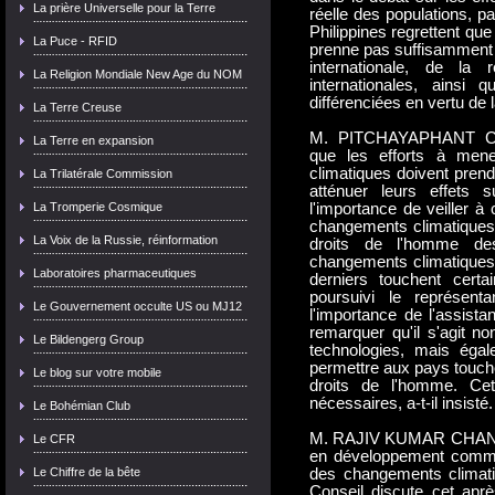
La prière Universelle pour la Terre
réelle des populations, p
Philippines regrettent qu
La Puce - RFID
prenne pas suffisamment 
internationale, de la r
La Religion Mondiale New Age du NOM
internationales, ainsi
différenciées en vertu d
La Terre Creuse
M. PITCHAYAPHANT CH
La Terre en expansion
que les efforts à mene
climatiques doivent pren
La Trilatérale Commission
atténuer leurs effets 
La Tromperie Cosmique
l'importance de veiller à
changements climatiques 
La Voix de la Russie, réinformation
droits de l'homme des
changements climatiques 
Laboratoires pharmaceutiques
derniers touchent cert
poursuivi le représentan
Le Gouvernement occulte US ou MJ12
l'importance de l'assista
remarquer qu'il s'agit n
Le Bildengerg Group
technologies, mais égale
permettre aux pays touché
Le blog sur votre mobile
droits de l'homme. Cet
nécessaires, a-t-il insisté.
Le Bohémian Club
M. RAJIV KUMAR CHANDER
Le CFR
en développement comme l
Le Chiffre de la bête
des changements climatiq
Conseil discute cet aprè