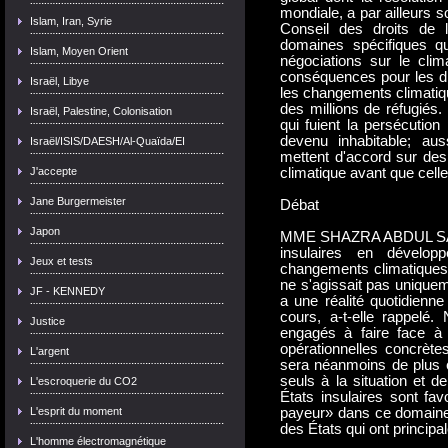
mondiale, a par ailleurs 
Islam, Iran, Syrie
Conseil des droits de l'
domaines spécifiques q
Islam, Moyen Orient
négociations sur le cli
conséquences pour les dro
Israël, Libye
les changements climatiq
des millions de réfugiés.
Israël, Palestine, Colonisation
qui fuient la persécution
devenu inhabitable; aus
Israël/ISIS/DAESH/Al-Quaïda/EI
mettent d'accord sur des 
J'accepte
climatique avant que celle
Jane Burgermeister
Débat
Japon
MME SHAZRA ABDUL SATT
insulaires en dévelop
Jeux et tests
changements climatiques 
ne s'agissait pas uniquem
JF - KENNEDY
a une réalité quotidienn
cours, a-t-elle rappelé.
Justice
engagés à faire face à 
opérationnelles concrètes
L'argent
sera néanmoins de plus en
seuls à la situation et d
L'escroquerie du CO2
États insulaires sont fav
L'esprit du moment
payeur» dans ce domaine 
des États qui ont principa
L'homme électromagnétique