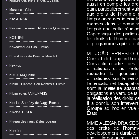
Montée des Mers et des Océans
aussi en compte les dro
étant particulièrement vul
Musique - Clips
aux droits de l'homme peu
l'importance des interacti
NASA, NSA
menées dans le domaine 
Nassim Haramein, Physique Quantique
l'espoir que cette réunio
Copenhague des parties à 
NDE-EMI
les droits de l'homme dan
et programmes qui seront 
Newsletter de Sos Justice
M. JOÃO ERNESTO CHR
Newsletters du Pouvoir Mondial
Conseil doit aujourd'hui
Convention-cadre de
Next-up
climatiques et au Proto
résoudre la questio
Nexus Magazine
climatiques sur la réal
l'atténuation et l'adaptat
Nibiru - Planète X ou Nemesis, Elenin
sont la meilleure adaptat
obligations en vertu de l
Nibiru et les ANNUNAKIS
la réalisation des droits 
Nicolas Sarközy de Nagy-Bocsa
Il a conclu son interven
Groupe ad hoc en vue 
Nikolas TESLA
États.
Niveau des mers & des océans
MME ALEXANDRA SEGURA 
des droits de l'homme
Norvège
développement durable.
une importance capi