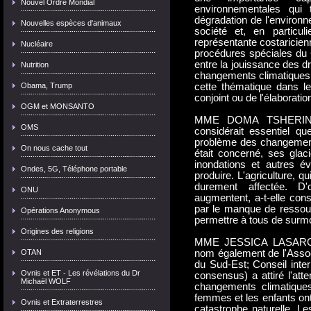
Nouvel Ordre Mondial
environnementales qui
dégradation de l'environ
Nouvelles espèces d'animaux
société et, en particul
représentante costaricienn
Nucléaire
procédures spéciales du C
entre la jouissance des d
Nutrition
changements climatiques, q
Obama, Trump
cette thématique dans le
conjoint ou de l'élaborati
OGM et MONSANTO
MME DOMA TSHERING 
OMS
considérait essentiel q
problème des changements
On nous cache tout
était concerné, ses glaci
inondations et autres é
Ondes, 5G, Téléphone portable
produire. L'agriculture, q
durement affectée. D'
ONU
augmentent, a-t-elle cons
par le manque de ressour
Opérations Anonymous
permettre à tous de surmon
Origines des religions
MME JESSICA LASARO (
OTAN
nom également de l'Assoc
du Sud-Est; Conseil inte
Ovnis et ET - Les révélations du Dr
consensus) a attiré l'att
Michaël WOLF
changements climatiques.
femmes et les enfants ont
Ovnis et Extraterrestres
catastrophe naturelle. Le