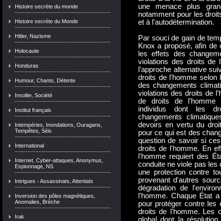
une menace plus grand
Histoire secrète du monde
notamment pour les droits 
Histoire secrète du Monde
et à l'autodétermination.
Hitler, Nazisme
Par souci de gain de temp
Knox a proposé, afin de co
Holocaute
les effets des changeme
violations des droits de 
Honduras
l'approche alternative su
droits de l'homme selon le
Humour, Chants, Détente
des changements climat
violations des droits de 
Insolite, Société
de droits de l'homme a
individus dont les d
Institut français
changements climatique
devoirs en vertu du droit
Intempéries, Inondations, Ouragans,
Tempêtes, Séis
pour ce qui est des chan
question de savoir si ce
International
droits de l'homme. En effe
l'homme requiert des Éta
Internet, Cyber-attaques, Anonymus,
conduite ne viole pas les
Espionnage, NS
une protection contre to
provenant d'autres sourc
Intrigues - Assassinats, Attentats
dégradation de l'enviro
l'homme. Chaque État a d
Inversion des pôles magnétiques,
Anomalies, Brèche
pour protéger contre les
droits de l'homme. Les 
Irak
global dont la résolution