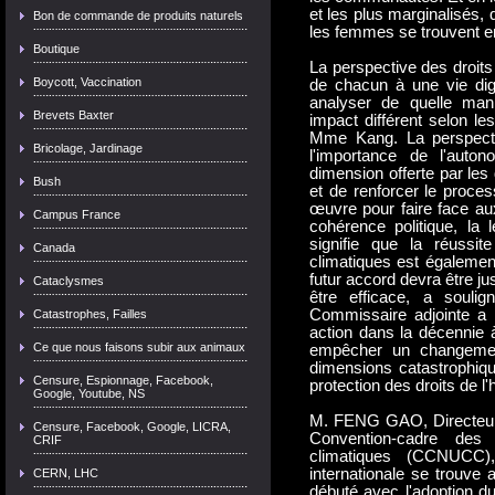
et les plus marginalisés, 
Bon de commande de produits naturels
les femmes se trouvent en
Boutique
La perspective des droits
Boycott, Vaccination
de chacun à une vie dign
analyser de quelle man
Brevets Baxter
impact différent selon le
Mme Kang. La perspecti
Bricolage, Jardinage
l'importance de l'auton
dimension offerte par les
Bush
et de renforcer le proces
œuvre pour faire face au
Campus France
cohérence politique, la 
signifie que la réussi
Canada
climatiques est égalemen
futur accord devra être ju
Cataclysmes
être efficace, a soul
Commissaire adjointe a 
Catastrophes, Failles
action dans la décennie 
Ce que nous faisons subir aux animaux
empêcher un changement 
dimensions catastrophiqu
Censure, Espionnage, Facebook,
protection des droits de 
Google, Youtube, NS
M. FENG GAO, Directeur d
Censure, Facebook, Google, LICRA,
Convention-cadre de
CRIF
climatiques (CCNUCC)
internationale se trouve
CERN, LHC
débuté avec l'adoption d