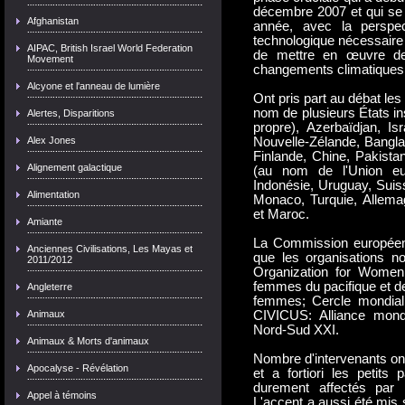
décembre 2007 et qui se
Afghanistan
année, avec la perspect
technologique nécessaire
AIPAC, British Israel World Federation
de mettre en œuvre de
Movement
changements climatiques e
Alcyone et l'anneau de lumière
Ont pris part au débat le
nom de plusieurs États i
Alertes, Disparitions
propre), Azerbaïdjan, Isr
Alex Jones
Nouvelle-Zélande, Bangl
Finlande, Chine, Pakista
Alignement galactique
(au nom de l'Union eur
Indonésie, Uruguay, Suis
Alimentation
Monaco, Turquie, Allemag
et Maroc.
Amiante
La Commission européenne
Anciennes Civilisations, Les Mayas et
que les organisations n
2011/2012
Organization for Women
femmes du pacifique et de
Angleterre
femmes; Cercle mondial 
Animaux
CIVICUS: Alliance mondi
Nord-Sud XXI.
Animaux & Morts d'animaux
Nombre d'intervenants on
Apocalyse - Révélation
et a fortiori les petits
durement affectés par 
Appel à témoins
L'accent a aussi été mis