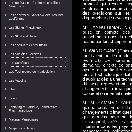
Les révélations d'un homme politique
mondial qui requiert une
Norvégien
S'adressant directement 
des précisions sur les
Les secrets du Vatican & des Jésuites
d'approches de développe
Lucifériens
M. HANNU HIMANEN (Finl
Les Signes Mystérieux
prise en compte des
Les Skull and Bones
autochtones dans la rec
posés par les changement
Les socialistes et l'euthasie
M. WANG GANG (Chine) a
Les Sociétés Secrètes
touchaient tout le monde 
les droits de l'homme
Les Sumériens
domaine, le texte de bas
ajouté, en particulier so
Les Techniques de manipulation
fossé technologique doit
d'avoir accès à une techno
Les Vaccins
dit son représentant,
changements climatique
Liban
coopération international
Livres
M. MUHAMMAD SAEED S
Lobbying et Politique, Laboratoires
qu'une question clé de
Pharmaceutique
changements climatiques s
que certains pays ont i
Macron, Mensonges
conséquent, créé les con
l'homme dans les pays e
Magnétisme terrestre
respecter les obligati