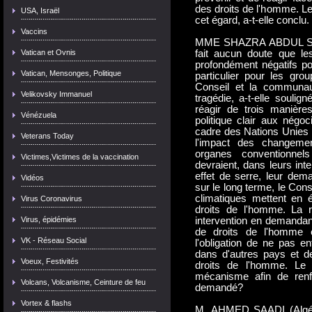
des droits de l'homme. Les
USA, Israël
cet égard, a-t-elle conclu.
Vaccins
MME SHAZRA ABDUL SATTA
Vatican et Ovnis
fait aucun doute que le
profondément négatifs po
Vatican, Mensonges, Politique
particulier pour les gro
Conseil et la communaut
Velikovsky Immanuel
tragédie, a-t-elle soulign
réagir de trois manière
Vénézuela
politique clair aux négo
cadre des Nations Unies 
Veterans Today
l'impact des changemen
organes conventionnels
Victimes,Victimes de la vaccination
devraient, dans leurs int
effet de serre, leur dema
Vidéos
sur le long terme, le Con
climatiques mettent en 
Virus Coronavirus
droits de l'homme. La 
Virus, épidémies
intervention en demanda
de droits de l'homme e
VK - Réseau Social
l'obligation de ne pas en
dans d'autres pays et de
Voeux, Festivités
droits de l'homme. Le 
mécanisme afin de renfor
Volcans, Volcanisme, Ceinture de feu
demandé?
Vortex & flashs
M. AHMED SAADI (Algéri