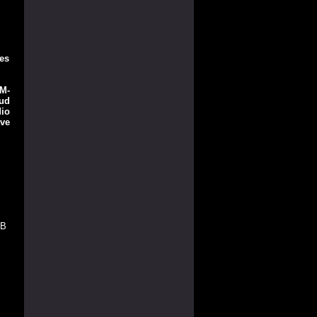
des
M-
ud
dio
ve
MB