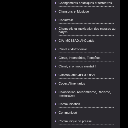
Changements cosmiques et terrestres
Chansons et Musique
Chemtrails
Chemtreils et intoxication des masses au
barym
CIA, MOSSAD, Al-Quaïda
Climat et Astronomie
Climat, Intempéries, Tempêtes
Climat, si on nous mentait !
ClimateGate/GIEC/COP21
Codex Alimentarius
Colonisation, Antisémitisme, Racisme,
Immigration
Communication
Communiqué
Communiqué de presse