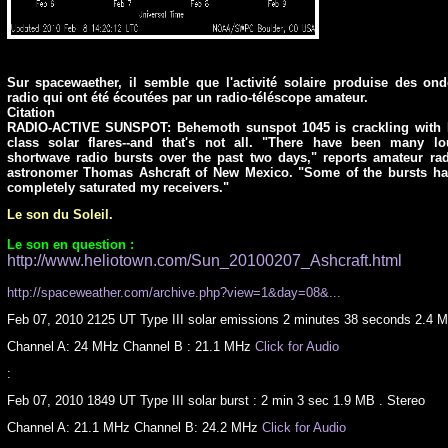
Sur spacewaether, il semble que l'activité solaire produise des on
radio qui ont été écoutées par un radio-téléscope amateur.
Citation
RADIO-ACTIVE SUNSPOT: Behemoth sunspot 1045 is crackling with 
class solar flares--and that's not all. "There have been many lo
shortwave radio bursts over the past two days," reports amateur ra
astronomer Thomas Ashcraft of New Mexico. "Some of the bursts ha
completely saturated my receivers."
Le son du Soleil.
Le son en question :
http://www.heliotown.com/Sun_20100207_Ashcraft.html
http://spaceweather.com/archive.php?view=1&day=08&...
Feb 07, 2010 2125 UT Type III solar emissions 2 minutes 38 seconds 2.4 
Channel A: 24 MHz Channel B : 21.1 MHz
Click for Audio
:
Feb 07, 2010 1849 UT Type III solar burst : 2 min 3 sec 1.9 MB . Stereo
Channel A: 21.1 MHz Channel B: 24.2 MHz
Click for Audio