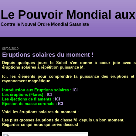
Le Pouvoir Mondial aux
Contre le Nouvel Ordre Mondial Sataniste
08/02/2010
Eruptions solaires du moment !
Depuis quelques jours le Soleil s'en donne à coeur joie avec s
éruptions solaires à répétition puissance M.
Ici, les éléments pour comprendre la puissance des éruptions et 
rayonnement magnétique.
I
ntr
oduction aux Eruptions solaires :
ICI
Les éruptions (Flares) :
ICI
Les éjections de filaments :
ICI
Ejection de masse coronale :
ICI
Voici les éruptions solaires du moment :
Les plus grosses éruptions de classe M depuis un bon moment.
Regardez ce qui nous qui arrive dessus!