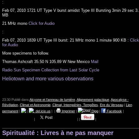
:
Feb 07, 2010 1721 UT Type V burst amidst Type III Bursting 3min 29 sec 3.
MB
21 MHz mono
Click for Audio
:
Feb 07, 2010 1839 UT Type III burst: 21 MHz mono 1 minute 900 KB :
Click
for Audio
More specimens to follow.
Thomas Ashcraft 35.50 N 105.89 W New Mexico
Mail
Radio Sun Specimen Collection from Last Solar Cycle
Heliotown and more various observations
23:30 Publié dans
Alcyone et l'anneau de lumière
,
Alignement galactique
,
Apocalyse -
Révélation
,
Climat et Astronomie
,
Climat, Intempéries, Tempêtes
,
Ere du Verseau
|
Lien
permanent
|
|
del.icio.us
|
|
Imprimer
|
Digg
|
Facebook
|
|
|
|
|
Spiritualité : Livres à ne pas manquer