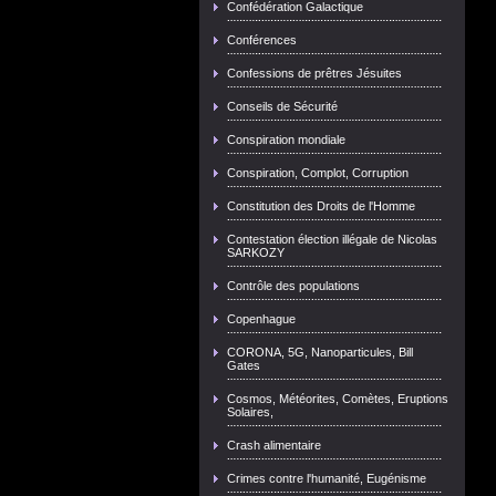
Confédération Galactique
Conférences
Confessions de prêtres Jésuites
Conseils de Sécurité
Conspiration mondiale
Conspiration, Complot, Corruption
Constitution des Droits de l'Homme
Contestation élection illégale de Nicolas
SARKOZY
Contrôle des populations
Copenhague
CORONA, 5G, Nanoparticules, Bill
Gates
Cosmos, Météorites, Comètes, Eruptions
Solaires,
Crash alimentaire
Crimes contre l'humanité, Eugénisme