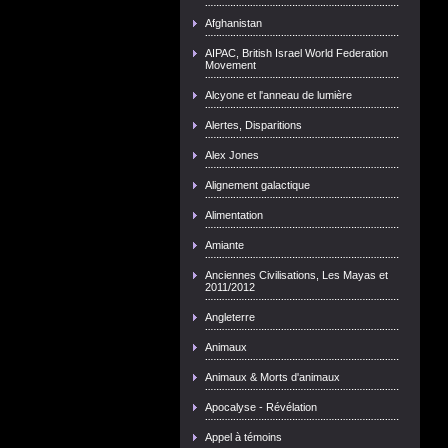
Afghanistan
AIPAC, British Israel World Federation
Movement
Alcyone et l'anneau de lumière
Alertes, Disparitions
Alex Jones
Alignement galactique
Alimentation
Amiante
Anciennes Civilisations, Les Mayas et
2011/2012
Angleterre
Animaux
Animaux & Morts d'animaux
Apocalyse - Révélation
Appel à témoins