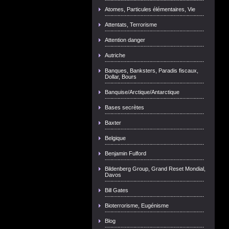
Atomes, Particules élémentaires, Vie
Attentats, Terrorisme
Attention danger
Autriche
Banques, Banksters, Paradis fiscaux,
Dollar, Bours
Banquise/Arctique/Antarctique
Bases secrètes
Baxter
Belgique
Benjamin Fulford
Bildenberg Group, Grand Reset Mondial,
Davos
Bill Gates
Bioterrorisme, Eugénisme
Blog