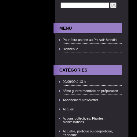
MENU
Pour faire un don au Pouvoir Mondial
Bienvenue
CATÉGORIES
09/09/09 à 13 h
3ème guerre mondiale en préparation
Abonnement Newsletter
Accueil
Actions collectives, Plaintes,
Manifestations
Actualité, politique ou géopolitique,
Economie