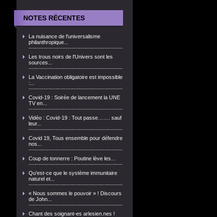
NOTES RÉCENTES
La nuisance de l'universalisme
philanthropique...
Les trous noirs de l'Univers sont les
sources...
La Vaccination obligatoire est impossible
:...
Covid-19 : Soirée de lancement la UNE
TV en...
Vidéo : Covid-19 : Tout passe……. sauf
leur...
Covid 19, Tous ensemble pour défendre
nos...
Coup de tonnerre : Poutine lève les...
Qu'est-ce que le système immunitaire
naturel et...
« Nous sommes le pouvoir » ! Discours
de John...
Chant des soignant-es arlesien.nes !