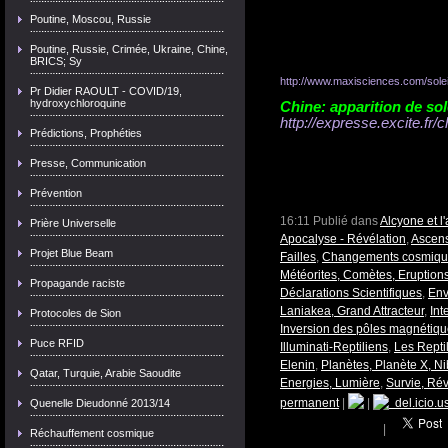
Poutine, Moscou, Russie
Poutine, Russie, Crimée, Ukraine, Chine,
BRICS; Sy
http://www.maxisciences.com/soleil
Pr Didier RAOULT - COVID/19,
hydroxychloroquine
Chine: apparition de so
http://expresse.excite.fr/c
Prédictions, Prophéties
Presse, Communication
Prévention
16:11 Publié dans
Alcyone et l
Prière Universelle
Apocalyse - Révélation
,
Ascens
Projet Blue Beam
Failles
,
Changements cosmiques
Météorites, Comètes, Eruptions
Propagande raciste
Déclarations Scientifiques
,
Env
Laniakea, Grand Attracteur
,
Int
Protocoles de Sion
Inversion des pôles magnétiqu
Puce RFID
Illuminati-Reptiliens
,
Les Repti
Elenin
,
Planètes, Planète X, Ni
Qatar, Turquie, Arabie Saoudite
Energies, Lumière
,
Survie, Rév
permanent
|
|
del.icio.u
Quenelle Dieudonné 2013/14
|
Réchauffement cosmique