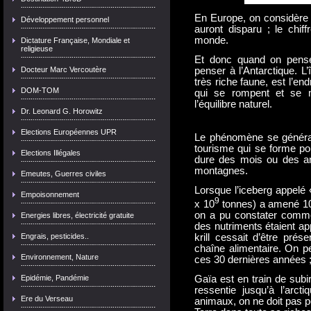
En Europe, on considère q
Développement personnel
auront disparu ; le chif
monde.
Dictature Française, Mondiale et
religieuse
Et donc quand on pense 
Docteur Marc Vercoutère
penser à l’Antarctique. L
très riche faune, est l’en
DOM-TOM
qui se rompent et se mo
l’équilibre naturel.
Dr. Leonard G. Horowitz
Elections Européennes UPR
Le phénomène se général
tourisme qui se forme pou
Elections Illégales
dure des mois ou des ann
montagnes.
Emeutes, Guerres civiles
Lorsque l’iceberg appelé 
Empoisonnement
9
x 10
tonnes) a amené 10
on a pu constater comme
Energies libres, électricité gratuite
des nutriments étaient a
krill cessait d’être pré
Engrais, pesticides..
chaîne alimentaire. On p
Environnement, Nature
ces 30 dernières années 
Gaïa est en train de subir
Epidémie, Pandémie
ressentie jusqu’à l’arct
Ere du Verseau
animaux, on ne doit pas p