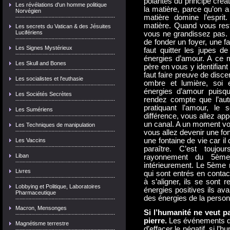
polarités du principe cré
Les révélations d'un homme politique
la matière, parce qu’on a
Norvégien
matière domine l’esprit
matière. Quand vous rest
Les secrets du Vatican & des Jésuites
Lucifériens
vous ne grandissez pas. 
de fonder un foyer, une fa
Les Signes Mystérieux
faut quitter les jupes 
énergies d’amour. A ce 
Les Skull and Bones
père en vous y identifiant
faut faire preuve de disc
Les socialistes et l'euthasie
ombre et lumière, soi 
énergies d’amour puisq
Les Sociétés Secrètes
rendez compte que l’aut
pratiquant l’amour, le 
Les Sumériens
différence, vous allez ap
un canal. A un moment vou
Les Techniques de manipulation
vous allez devenir une fo
une fontaine de vie car il
Les Vaccins
paraître. C’est touj
Liban
rayonnement du 5ème
intérieurement. Le 5èm
Livres
qui sont entrés en contac
à s’aligner, ils se sont 
Lobbying et Politique, Laboratoires
énergies positives ils ava
Pharmaceutique
des énergies de la personn
Macron, Mensonges
Si l’humanité ne veut pa
pierre.
Les événements qui
Magnétisme terrestre
d’effacer le négatif, si l