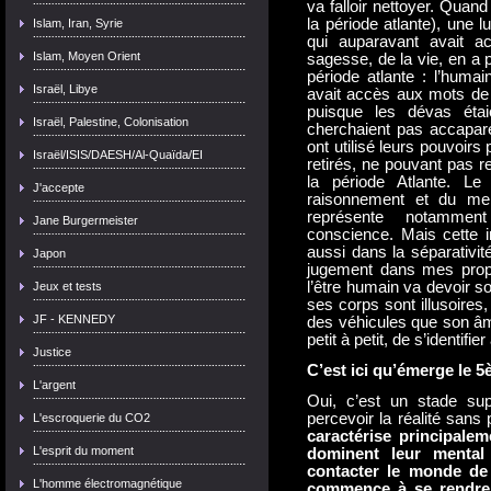
va falloir nettoyer. Quan
la période atlante), une 
Islam, Iran, Syrie
qui auparavant avait a
Islam, Moyen Orient
sagesse, de la vie, en a 
période atlante : l’huma
Israël, Libye
avait accès aux mots de 
puisque les dévas éta
Israël, Palestine, Colonisation
cherchaient pas accapare
ont utilisé leurs pouvoirs
Israël/ISIS/DAESH/Al-Quaïda/EI
retirés, ne pouvant pas r
la période Atlante. L
J'accepte
raisonnement et du men
représente notamment 
Jane Burgermeister
conscience. Mais cette in
aussi dans la séparativité
Japon
jugement dans mes propos
l’être humain va devoir s
Jeux et tests
ses corps sont illusoires,
JF - KENNEDY
des véhicules que son âme
petit à petit, de s’identifi
Justice
C’est ici qu’émerge le 5
L'argent
Oui, c’est un stade sup
percevoir la réalité sans
L'escroquerie du CO2
caractérise principale
L'esprit du moment
dominent leur mental
contacter le monde de 
L'homme électromagnétique
commence à se rendre 