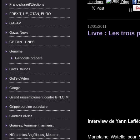
Imprimer
|
Digg
|
F
France/Israël/Elections
|
|
FREXIT, UE, OTAN, EURO
GAFAM
12/01/2011
Livre : Les trois
Gaza, News
GEIPAN - CNES
Génome
Génocide préparé
Gilets Jaunes
Golfe d'Aden
Google
Grand rassemblement contre le N.O.M.
Grippe porcine ou aviaire
Guerres civiles
I
nterview de Yann Laflè
Guerres, Armement, armées,
Hiérarchies Angéliques, Metatron
Marjolaine Watelle pour S