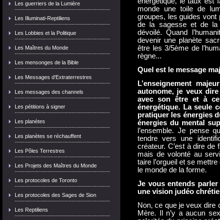
énergétique, le taux est f
Les guerriers de la Lumière
monde une toile de lum
groupes, les guides vont 
Les Illuminati-Reptiliens
de la sagesse et de la
dévoilé. Quand l’humani
Les Lobbies et la Politique
devenir une planète sac
être les 3/5ème de l’hum
Les Maîtres du Monde
règne...
Les mensonges de la Bible
Quel est le message maje
Les Messages d'Extraterrestres
L’enseignement majeur
autonome, je veux dire 
Les messages des channels
avec son être et à c
énergétique. La seule co
Les pétitions à signer
pratiquer les énergies du
Les planètes
énergies du mental sup
l’ensemble. Je pense qu
Les planètes se réchauffent
tendre vers une identifi
créateur. C’est à dire de 
Les Pôles Terrestres
mais de volonté au servic
taire l’orgueil et se mett
Les Projets des Maîtres du Monde
le monde de la forme.
Les protocoles de Toronto
Je vous entends parler 
une vision judéo chréti
Les protocoles des Sages de Sion
Non, ce que je veux dire c’
Les Reptiliens
Mère. Il n’y a aucun se