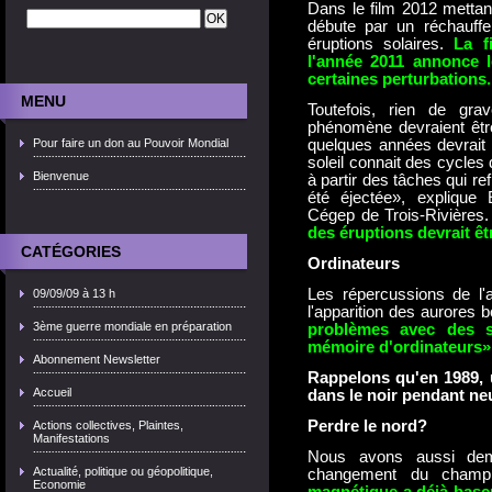
Dans le film 2012 mettan
débute par un réchauffe
éruptions solaires.
La f
l'année 2011 annonce l
certaines perturbations.
MENU
Toutefois, rien de gra
phénomène devraient être
Pour faire un don au Pouvoir Mondial
quelques années devrait 
soleil connait des cycle
Bienvenue
à partir des tâches qui re
été éjectée», explique 
Cégep de Trois-Rivières
des éruptions devrait êt
CATÉGORIES
Ordinateur
Les répercussions de l'a
09/09/09 à 13 h
l'apparition des aurores 
3ème guerre mondiale en préparation
problèmes avec des sa
mémoire d'ordinateurs», 
Abonnement Newsletter
Rappelons qu'en 1989, 
Accueil
dans le noir pendant ne
Perdre le nord?
Actions collectives, Plaintes,
Manifestations
Nous avons aussi dem
Actualité, politique ou géopolitique,
changement du champ
Economie