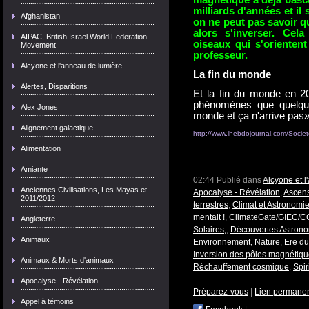
magnétique a déjà bascu
milliards d'années et il 
Afghanistan
on ne peut pas savoir q
alors s'inverser. Cela
AIPAC, British Israel World Federation
oiseaux qui s'orienten
Movement
professeur.
Alcyone et l'anneau de lumière
La fin
Alertes, Disparitions
Et la fin du monde en 20
phénomènes que quelques
Alex Jones
monde et ça n'arrive pas»,
Alignement galactique
http://www.lhebdojournal.com/Socie
Alimentation
Amiante
02:44 Publié dans
Alcyone et 
Anciennes Civilisations, Les Mayas et
Apocalyse - Révélation
,
Ascens
2011/2012
terrestres
,
Climat et Astronomi
mentait !
,
ClimateGate/GIEC/
Angleterre
Solaires,
,
Découvertes Astron
Animaux
Environnement, Nature
,
Ere du
Inversion des pôles magnétiqu
Animaux & Morts d'animaux
Réchauffement cosmique
,
Spir
Apocalyse - Révélation
Préparez-vous
|
Lien permane
Appel à témoins