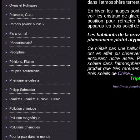
dans l'atmosphère terrest
Ovnis et Politiques
En hiver, les nuages sont 
Palestine, Gaza
voir les cristaux de glac
position pour réfracter 
Paradis polaire oublié ?
apparus les trois soleil de 
Paranormal
Les habitants de la prov
phénomène plutôt atypi
Pédocriminalité
Ce n'était pas une halluci
Pédophilie
ont en effet pu observer 
entourant notre astre. 
Pétitions, Plainte
solaire dans l'atmosphèr
produit que très raremen
Peuples souterrains
trois soleils de
Chine
...
Trip
Phénomène céleste
http://www.youtu
Philipp Schneider
Planètes, Planète X, Nibiru, Elenin
Pollution chimique
Pollution magnétique
Pollutions chimiques
Pour la paix dans le monde