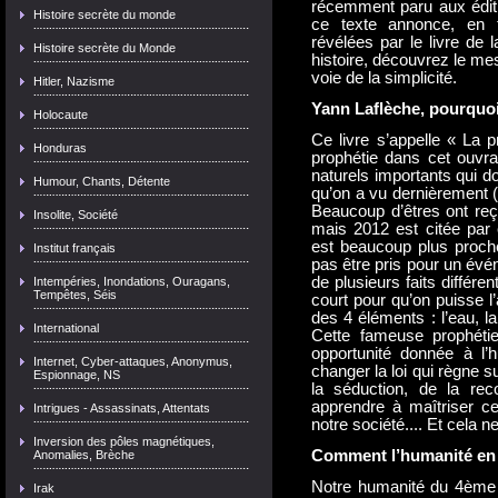
récemment paru aux éditi
Histoire secrète du monde
ce texte annonce, en to
révélées par le livre de
Histoire secrète du Monde
histoire, découvrez le m
voie de la simplicité.
Hitler, Nazisme
Yann Laflèche, pourquoi 
Holocaute
Ce livre s’appelle « La 
Honduras
prophétie dans cet ouvra
naturels importants qui do
Humour, Chants, Détente
qu’on a vu dernièrement (
Beaucoup d’êtres ont reç
Insolite, Société
mais 2012 est citée par 
est beaucoup plus proch
Institut français
pas être pris pour un évén
de plusieurs faits diffé
Intempéries, Inondations, Ouragans,
Tempêtes, Séis
court pour qu’on puisse l
des 4 éléments : l’eau, la 
International
Cette fameuse prophéti
opportunité donnée à l’
Internet, Cyber-attaques, Anonymus,
changer la loi qui règne su
Espionnage, NS
la séduction, de la reco
apprendre à maîtriser ce
Intrigues - Assassinats, Attentats
notre société.... Et cela
Inversion des pôles magnétiques,
Comment l’humanité en es
Anomalies, Brèche
Notre humanité du 4ème r
Irak