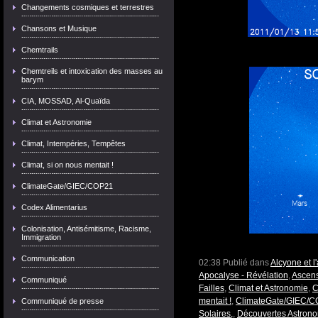
Changements cosmiques et terrestres
Chansons et Musique
Chemtrails
Chemtreils et intoxication des masses au
barym
CIA, MOSSAD, Al-Quaïda
Climat et Astronomie
Climat, Intempéries, Tempêtes
Climat, si on nous mentait !
ClimateGate/GIEC/COP21
Codex Alimentarius
Colonisation, Antisémitisme, Racisme,
Immigration
Communication
02:38 Publié dans
Alcyone et 
Apocalyse - Révélation
,
Ascens
Communiqué
Failles
,
Climat et Astronomie
,
C
mentait !
,
ClimateGate/GIEC/
Communiqué de presse
Solaires,
,
Découvertes Astron