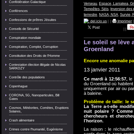
Confédération Galactique
Verseau
,
Espace, Laniakea, Gr
Tempêtes, Séis
,
Inversion des
Conférences
terrestre
,
NASA, NSA
,
Survie, 
Confessions de prêtres Jésuites
del.icio.us
|
|
Imprimer
Conseils de Sécurité
|
|
Conspiration mondiale
Le soleil se lève
Conspiration, Complot, Corruption
Groenland
Constitution des Droits de l'Homme
Encore une anomalie parm
Contestation élection illégale de Nicolas
SARKOZY
13 janvier 2011
Contrôle des populations
Ce mardi à 12:56:57,
le 
du Groenland où habitent 
Copenhague
uniquement par air ou par
à baleine.
CORONA, 5G, Nanoparticules, Bill
Gates
Problème de taille: le s
La Terre a-t-elle modifi
Cosmos, Météorites, Comètes, Eruptions
nuit polaire ? Comme 
Solaires,
chercheurs et cherche
Crash alimentaire
l’horizon.
La raison : le réchauffem
Crimes contre l'humanité, Eugénisme