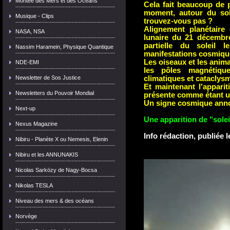
Montée des Mers et des Océans
Cela fait beaucoup de 
moment, autour du sol
Musique - Clips
trouvez-vous pas ?
Alignement planétaire 
NASA, NSA
lunaire du 21 décembre
partielle du soleil 
Nassim Haramein, Physique Quantique
manifestations cosmique
Les oiseaux et les ani
NDE-EMI
les pôles magnétiqu
climatiques et cataclysm
Newsletter de Sos Justice
Et maintenant l'appari
Newsletters du Pouvoir Mondial
présente comme étant u
Un signe cosmique anno
Next-up
Une apparition de "sole
Nexus Magazine
Info rédaction, publiée l
Nibiru - Planète X ou Nemesis, Elenin
Nibiru et les ANNUNAKIS
Nicolas Sarközy de Nagy-Bocsa
Nikolas TESLA
Niveau des mers & des océans
Norvège