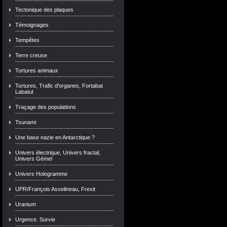
Tectonique des plaques
Témoignages
Tempêtes
Terre creuse
Tortures animaux
Tortures, Trafic d'organes, Fortabat
Labatut
Traçage des populations
Tsunami
Une base nazie en Antarctique ?
Univers électrique, Univers fractal,
Univers Gémel
Univers Hologramme
UPR/François Asselineau, Frexit
Uranium
Urgence. Survie