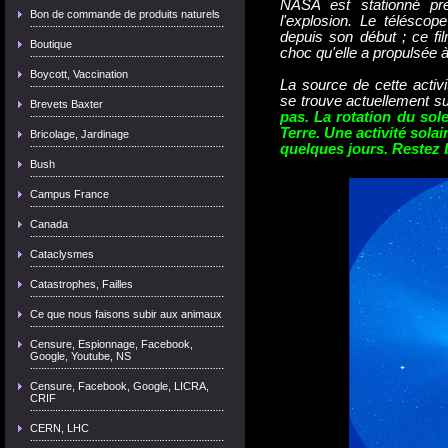
NASA est stationné pr
Bon de commande de produits naturels
l'explosion. Le téléscop
depuis son début ; ce fil
Boutique
choc qu'elle a propulsée à
Boycott, Vaccination
La source de cette activ
se trouve actuellement su
Brevets Baxter
pas. La rotation du sole
Terre. Une activité sola
Bricolage, Jardinage
quelques jours. Restez 
Bush
Campus France
Canada
Cataclysmes
Catastrophes, Failles
Ce que nous faisons subir aux animaux
Censure, Espionnage, Facebook,
Google, Youtube, NS
Censure, Facebook, Google, LICRA,
CRIF
CERN, LHC