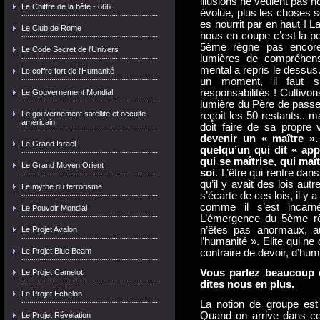
illusions ne veulent pas n
Le Chiffre de la bête - 666
évolue, plus les choses se
es nourrit par en haut ! L
Le Club de Rome
nous en coupe c’est la pe
5ème règne pas encore 
Le Code Secret de l'Univers
lumières de compréhens
mental a repris le dessus.
Le coffre fort de l'Humanité
un moment, il faut s
responsabilités ! Cultivon
Le Gouvernement Mondial
lumière du Père de passer.
Le gouvernement satellite et occulte
reçoit les 50 restants.. 
américain
doit faire de sa propre
devenir un « maître ».
Le Grand Israël
quelqu’un qui dit « app
qui se maîtrise, qui maî
Le Grand Moyen Orient
soi
. L’être qui rentre dan
qu’il y avait des lois autre
Le mythe du terrorisme
s’écarte de ces lois, il y
comme il s’est incarn
Le Pouvoir Mondial
L’émergence du 5ème rè
n’êtes pas anormaux, au 
Le Projet Avalon
l’humanité ». Elite qui ne
Le Projet Blue Beam
contraire de devoir, d’humi
Vous parlez beaucoup d
Le Projet Camelot
dites nous en plus.
Le Projet Echelon
La notion de groupe est
Quand on arrive dans ce
Le Projet Révélation