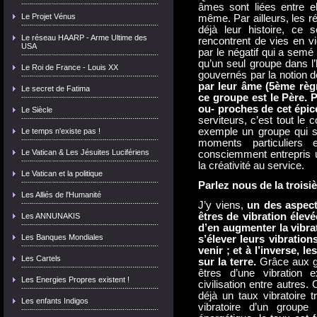
âmes sont liées entre el
Le Projet Vénus
même. Par ailleurs, les r
déjà leur histoire, ce
Le réseau HAARP - Arme Ultime des
rencontrent de vies en v
USA
par le négatif qui a semé 
qu’un seul groupe dans l’
Le Roi de France - Louis XX
gouvernés par la notion 
par leur âme (5ème règn
Le secret de Fatima
ce groupe est le Père. 
ou- proches de cet épic
Le Siècle
serviteurs, c’est tout le 
exemple un groupe qui se
Le temps n'existe pas !
moments particuliers 
Le Vatican & Les Jésuites Lucifériens
consciemment entrepris u
la créativité au service.
Le Vatican et la politique
Parlez nous de la troisi
Les Alliés de l'Humanité
J’y viens,
un des aspect
êtres de vibration élevé
Les ANNUNAKIS
d’en augmenter la vibra
Les Banques Mondiales
s’élever leurs vibration
venir ; et à l’inverse, l
Les Cartels
sur la terre.
Grâce aux g
êtres d’une vibration
Les Energies Propres existent !
civilisation entre autres.
déjà un taux vibratoire 
Les enfants Indigos
vibratoire d’un groupe