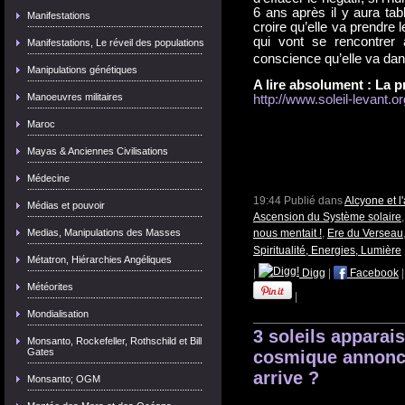
6 ans après il y aura tabl
Manifestations
croire qu’elle va prendre
qui vont se rencontrer 
Manifestations, Le réveil des populations
conscience qu’elle va dans
Manipulations génétiques
A lire absolument : La 
Manoeuvres militaires
http://www.soleil-levant.or
Maroc
Mayas & Anciennes Civilisations
Médecine
19:44 Publié dans
Alcyone et 
Médias et pouvoir
Ascension du Système solaire
nous mentait !
,
Ere du Verseau
Medias, Manipulations des Masses
Spiritualité, Energies, Lumière
Métatron, Hiérarchies Angéliques
|
Digg
|
Facebook
Météorites
|
Mondialisation
3 soleils apparai
Monsanto, Rockefeller, Rothschild et Bill
Gates
cosmique annonc
arrive ?
Monsanto; OGM