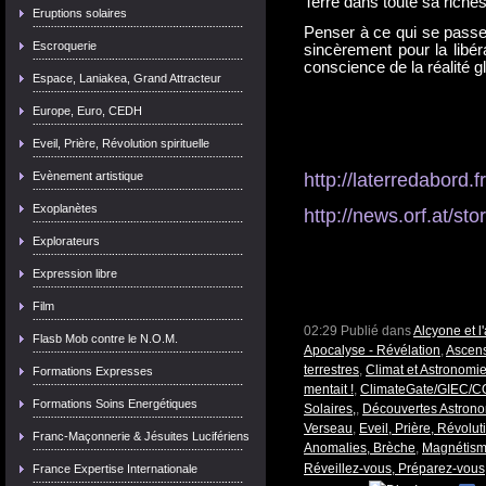
Terre dans toute sa riches
Eruptions solaires
Penser à ce qui se passe 
Escroquerie
sincèrement pour la libé
conscience de la réalité g
Espace, Laniakea, Grand Attracteur
Europe, Euro, CEDH
Eveil, Prière, Révolution spirituelle
http://laterredabord.
Evènement artistique
Exoplanètes
http://news.orf.at/s
Explorateurs
Expression libre
Film
02:29 Publié dans
Alcyone et 
Flasb Mob contre le N.O.M.
Apocalyse - Révélation
,
Ascens
terrestres
,
Climat et Astronomi
Formations Expresses
mentait !
,
ClimateGate/GIEC/
Formations Soins Energétiques
Solaires,
,
Découvertes Astron
Verseau
,
Eveil, Prière, Révoluti
Franc-Maçonnerie & Jésuites Lucifériens
Anomalies, Brèche
,
Magnétisme
Réveillez-vous, Préparez-vous
France Expertise Internationale