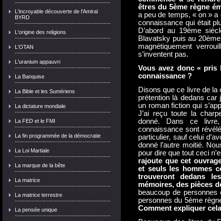
êtres du 5ème règne ém
L'incroyable découverte de l'Amiral
a peu de temps, « on » a 
BYRD
connaissance qui était pl
D’abord au 19ème siècl
L'origine des religions
Blavatsky puis au 20ème s
magnétiquement verrouil
L'OTAN
s’inventent pas.
L'uranium appauvri
Vous avez donc « pris l
connaissance ?
La Banquise
Disons que ce livre de la 
La Bible et les Sumériens
prétention là dedans car 
un roman fiction qui s’app
La dictature mondiale
J’ai reçu toute la charp
donné. Dans ce livre,
La FED et le FMI
connaissance sont révélé
La fin programmée de la démocratie
particulier, sauf celui d’
donné l’autre moitié. No
La Loi Martiale
pour dire que tout ceci n’e
rajoute que cet ouvrage
La marque de la bête
et seuls les hommes co
trouveront dedans les
La matrice
mémoires, des pièces de
beaucoup de personnes ont
La matrice terrestre
personnes du 5ème règne ne
Comment expliquer cela
La pensée unique