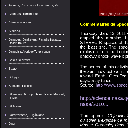
Atomes, Particules élémentaires, Vie
Attentats, Terrorisme
Attention danger
Commentaires de Space 
Autriche
Thursday, Jan. 13, 2011 -
erupted this morning, 
Banques, Banksters, Paradis fiscaux,
STEREO-B spacecraft hap
Dollar, Bours
the blast site. The spa
explosion from the begin
Banquise/Arctique/Antarctique
shadowy shock wave it pr
Bases secrètes
The source of this activit
Baxter
the sun now, but won't re
toward Earth. Geoeffect
Belgique
days. Stay tuned.
Source:
http://www.spac
Benjamin Fulford
Bildenberg Group, Grand Reset Mondial,
http://science.nasa.
Davos
nasa/2010...
Bill Gates
Bioterrorisme, Eugénisme
Trad. approx.
:
13 janvier
du soleil a explosé ce ma
Blog
Masse Coronale] dans l'