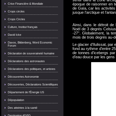
sentir dans la zone arcti
Crise Financière & Mondiale
époque de raisonner en ter
de Gaïa, car les activit
Crops circles
jusque l’arctique et l’antar
Crops Circles
Ainsi, dans le détroit d
Culture, Institut français
Noël de 3 degrés Celsius
-27°. Globalement, la te
David Icke
mois de trois degrés au
Davos, Bildenberg, Word Economic
Le glacier d’Ilulissat, pa
Forum
fond au rythme d’entre 25 
de tonnes d’icebergs par 
Déclaration de souveraineté humaine
d’eau douce par les gens
Déclarations des astronautes
Déclarations des politiques, et artistes
Découvertes Astronomie
Découvertes, Déclarations Scientifiques
Département de l'Énergie US
Dépopulation
Des atteintes à la santé
Destination 4D/5D