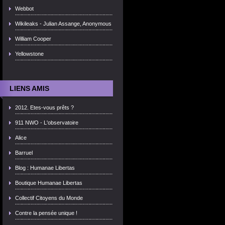
Webbot
Wikileaks - Julian Assange, Anonymous
William Cooper
Yellowstone
LIENS AMIS
2012. Etes-vous prêts ?
911 NWO - L'observatoire
Alice
Barruel
Blog : Humanae Libertas
Boutique Humanae Libertas
Collectif Citoyens du Monde
Contre la pensée unique !