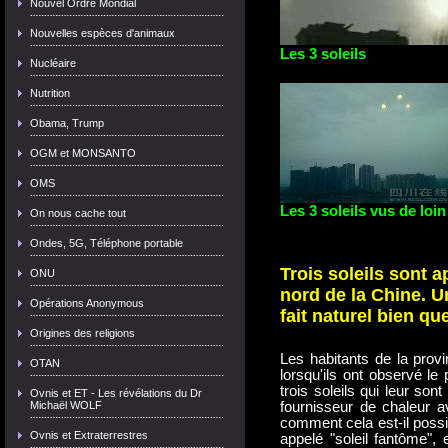
Nouvel Ordre Mondial
Nouvelles espèces d'animaux
Les 3
soleils
Nucléaire
Nutrition
Obama, Trump
OGM et MONSANTO
OMS
Les 3 soleils vus de loin
On nous cache tout
Ondes, 5G, Téléphone portable
Trois soleils sont 
ONU
nord de la Chine. U
Opérations Anonymous
fait naturel bien qu
Origines des religions
Les habitants de la provi
OTAN
lorsqu'ils ont observé l
trois soleils qui leur so
Ovnis et ET - Les révélations du Dr
fournisseur de chaleur av
Michaël WOLF
comment cela est-il possib
Ovnis et Extraterrestres
appelé "soleil fantôme", 