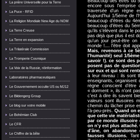
Beaucoup des êtres du 5è
La prière Universelle pour la Terre
encore sous l’emprise 
traversée d’un règne es
La Puce - RFID
Aujourd’hui 1/5ème de l’
beaucoup d’êtres du 4ème
La Religion Mondiale New Age du NOM
beaucoup d’êtres du 5è
qu’ils s’élèvent dans le po
La Terre Creuse
pas déjà que plus il est 
La Terre en expansion
qu’un jour peut-être on 
monde !.... l’être doit ap
La Trilatérale Commission
Mais, revenons à ce 5
l’humanité) seul 1/5ème 
La Tromperie Cosmique
savoir !). ce sont des 
posent pas de question
La Voix de la Russie, réinformation
sur eux et qui sont rent
à leur niveau : ils sont t
Laboratoires pharmaceutiques
enseignants, organisent 
règne conscient d’être
Le Gouvernement occulte US ou MJ12
« dorment », ils n’ont pa
c’est à dire ils savent b
Le Bildengerg Group
valeurs sont illusoires 
chemin du lâcher prise es
Le blog sur votre mobile
l’à-peu-près.
Quand on en
Le Bohémian Club
que cette vie matérialis
par ce monde illusoire
Le CFR
on n’y est plus attaché.
d’âne, on abandonne 
Le Chiffre de la bête
fausses illusions.
Tant 