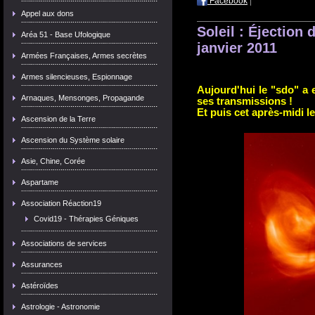
Facebook
|
Appel aux dons
Soleil : Éjection
Aréa 51 - Base Ufologique
janvier 2011
Armées Françaises, Armes secrètes
Armes silencieuses, Espionnage
Aujourd'hui le "sdo"
a 
Arnaques, Mensonges, Propagande
ses transmissions !
Et puis
cet après-midi le
Ascension de la Terre
Ascension du Système solaire
Asie, Chine, Corée
Aspartame
Association Réaction19
Covid19 - Thérapies Géniques
Associations de services
Assurances
Astéroïdes
Astrologie - Astronomie