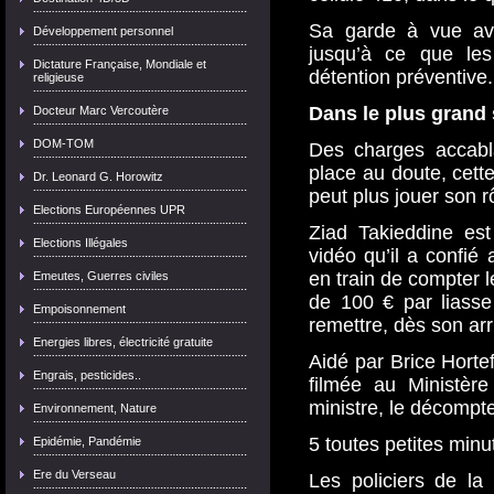
Sa garde à vue av
Développement personnel
jusqu’à ce que les
Dictature Française, Mondiale et
détention préventive.
religieuse
Dans le plus grand 
Docteur Marc Vercoutère
DOM-TOM
Des charges accabl
place au doute, cett
Dr. Leonard G. Horowitz
peut plus jouer son r
Elections Européennes UPR
Ziad Takieddine es
Elections Illégales
vidéo qu’il a confié
en train de compter le
Emeutes, Guerres civiles
de 100 € par liasse 
Empoisonnement
remettre, dès son arr
Energies libres, électricité gratuite
Aidé par Brice Horte
Engrais, pesticides..
filmée au Ministère
ministre, le décompt
Environnement, Nature
5 toutes petites minu
Epidémie, Pandémie
Ere du Verseau
Les policiers de la