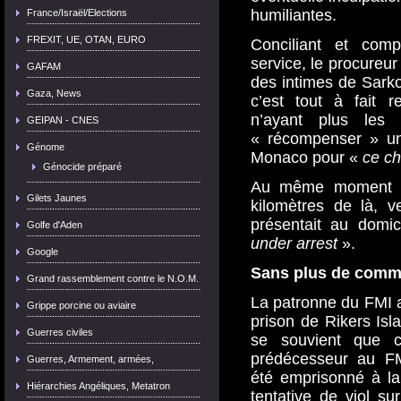
humiliantes.
France/Israël/Elections
FREXIT, UE, OTAN, EURO
Conciliant et comp
service, le procure
GAFAM
des intimes de Sarko
Gaza, News
c’est tout à fait r
n’ayant plus les 
GEIPAN - CNES
« récompenser » un
Génome
Monaco pour «
ce c
Génocide préparé
Au même moment – 
Gilets Jaunes
kilomètres de là, 
présentait au domi
Golfe d'Aden
under arrest
».
Google
Sans plus de comm
Grand rassemblement contre le N.O.M.
La patronne du FMI 
Grippe porcine ou aviaire
prison de Rikers Isl
Guerres civiles
se souvient que c
prédécesseur au FM
Guerres, Armement, armées,
été emprisonné à la
Hiérarchies Angéliques, Metatron
tentative de viol su