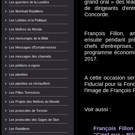
grand oral » des lea
Les guerriers de la Lumière
de dirigeants d'ent
Les Illuminati-Reptiliens
Concorde.
Les Lobbies et la Politique
Les Maîtres du Monde
François Fillon, a
Les mensonges de la Bible
ensuite pendant pr
chefs d'entreprises,
Les Messages d'Extraterrestres
programme économiq
Les messages des channels
2017.
Les pétitions à signer
Les planètes
A cette occasion ser
Fiducial pour la Fon
Les planètes se réchauffent
l'image de François F
Les Pôles Terrestres
Les Projets des Maîtres du Monde
Voir aussi :
Les protocoles de Toronto
Les protocoles des Sages de Sion
François Fillon
Les Reptiliens
"C’est eux – Bi