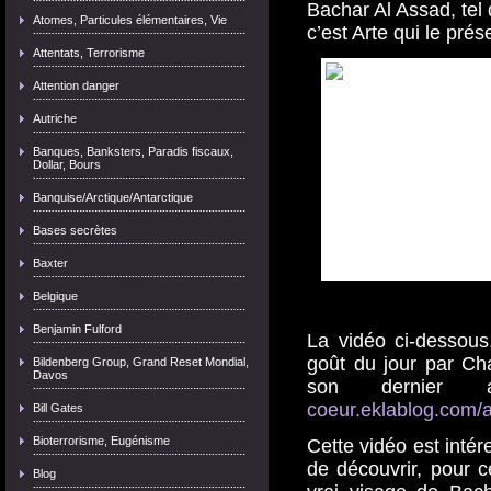
Bachar Al Assad, tel 
Atomes, Particules élémentaires, Vie
c’est Arte qui le prés
Attentats, Terrorisme
Attention danger
Autriche
Banques, Banksters, Paradis fiscaux,
Dollar, Bours
Banquise/Arctique/Antarctique
Bases secrètes
Baxter
Belgique
Benjamin Fulford
La vidéo ci-dessous
goût du jour par Ch
Bildenberg Group, Grand Reset Mondial,
Davos
son dernier
coeur.eklablog.com/a
Bill Gates
Bioterrorisme, Eugénisme
Cette vidéo est intér
de découvrir, pour c
Blog