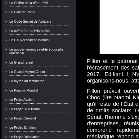
Le Chiffre de la bête - 666
Le Club de Rome
Le Code Secret de l'Univers
Le coffre fort de l'Humanité
Le Gouvernement Mondial
Le gouvernement satellite et occulte
américain
Fillon et le patrona
Le Grand Israël
l'écrasement des sal
Le Grand Moyen Orient
2017. Edifiant ! N'
organisons-nous, att
Le mythe du terrorisme
Fillon prévoit ouve
Le Pouvoir Mondial
Choc (lire Naomi Kle
Le Projet Avalon
qu'il reste de l’Éta
Le Projet Blue Beam
de droits sociaux. 
Sénat, l'homme s'ex
Le Projet Camelot
d'entreprises, réu
Le Projet Echelon
comprend rapidem
médiatique répond a
Le Projet Révélation