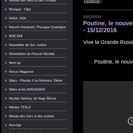
Montée des Mers et des Océans
Facebook
|
Musique - Clips
18/12/2016
NASA, NSA
Poutine, le nouve
Nassim Haramein, Physique Quantique
- 15/12/2016
NDE-EMI
Vive la Grande Russi
Newsletter de Sos Justice
Newsletters du Pouvoir Mondial
Poutine, le nouv
Next-up
Nexus Magazine
Nibiru - Planète X ou Nemesis, Elenin
Nibiru et les ANNUNAKIS
Nicolas Sarközy de Nagy-Bocsa
Nikolas TESLA
Niveau des mers & des océans
Norvège