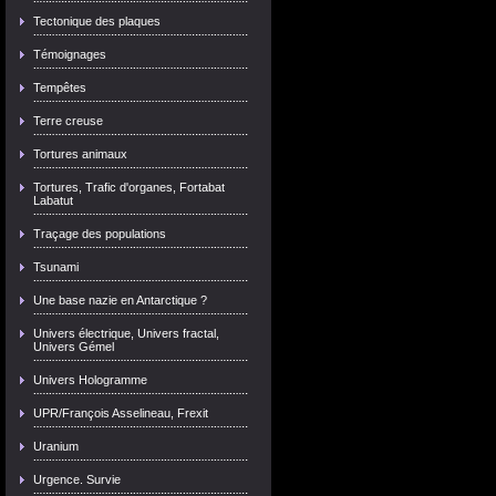
Tectonique des plaques
Témoignages
Tempêtes
Terre creuse
Tortures animaux
Tortures, Trafic d'organes, Fortabat
Labatut
Traçage des populations
Tsunami
Une base nazie en Antarctique ?
Univers électrique, Univers fractal,
Univers Gémel
Univers Hologramme
UPR/François Asselineau, Frexit
Uranium
Urgence. Survie