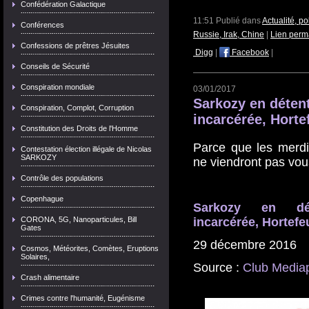
Confédération Galactique
11:51 Publié dans
Actualité, p
Conférences
Russie, Irak, Chine
|
Lien perm
Confessions de prêtres Jésuites
Digg
|
Facebook
|
Conseils de Sécurité
Conspiration mondiale
03/01/2017
Sarkozy en déten
Conspiration, Complot, Corruption
incarcérée, Horte
Constitution des Droits de l'Homme
Parce que les merd
Contestation élection illégale de Nicolas
SARKOZY
ne viendront pas vous
Contrôle des populations
Copenhague
Sarkozy en dét
CORONA, 5G, Nanoparticules, Bill
incarcérée, Hortefeu
Gates
29 décembre 2016
Cosmos, Météorites, Comètes, Eruptions
Solaires,
Source :
Club Mediap
Crash alimentaire
Crimes contre l'humanité, Eugénisme