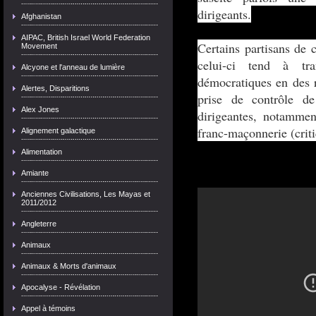
dirigeants.
Afghanistan
AIPAC, British Israel World Federation
Certains partisans de 
Movement
celui-ci tend à tra
Alcyone et l'anneau de lumière
démocratiques en des r
Alertes, Disparitions
prise de contrôle de
Alex Jones
dirigeantes, notammen
franc-maçonnerie (crit
Alignement galactique
Alimentation
Amiante
Anciennes Civilisations, Les Mayas et
2011/2012
Angleterre
Animaux
Animaux & Morts d'animaux
Apocalyse - Révélation
Appel à témoins