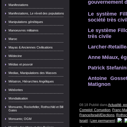
gouvernement de
Manifestations
Le système Fill
Manifestations, Le réveil des populations
société très civi
Manipulations génétiques
Le système Fill
Manoeuvres militaires
très civile
Maroc
Larcher-Retaille
Mayas & Anciennes Civilisations
Médecine
Anne Méaux, égé
Médias et pouvoir
Patrick Stefani
Medias, Manipulations des Masses
Antoine Gosset
Métatron, Hiérarchies Angéliques
Matignon
Météorites
Mondialisation
08:18 Publié dans
Actualité, p
Monsanto, Rockefeller, Rothschild et Bill
Complot, Corruption
,
Franc-Maç
Gates
France/Israël/Elections
,
Rothsc
Monsanto; OGM
Israël
|
Lien permanent
|
|