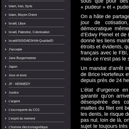
sous que pour des 
« pudeur » et « pude
Islam, Iran, Syrie
Islam, Moyen Orient
On a hâte de partag
jour de cotisati
Israël, Libye
démocratique même s
Israël, Palestine, Colonisation
d’Edwy Plenel et de 
donné les liens maint
Israël/ISIS/DAESH/Al-Quaïda/EI
étroits et évidents, 
J'accepte
français avec le FBI,
mais ce n’est pas le s
Jane Burgermeister
Japon
Un mandat d’arrêt in
de Brice Hortefeux et
Jeux et tests
depuis près de 24 h
JF - KENNEDY
L’état d’urgence e
Justice
garantir qu’on arri
désespérée des co
L'argent
mailles du filet ont
L'escroquerie du CO2
les dents, le risque d
L'esprit du moment
pas nul, loin de là, o
sujet le toujours très
L'homme électromagnétique