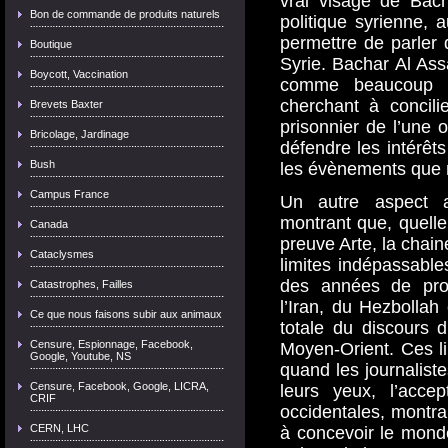
vrai visage de Bach
Bon de commande de produits naturels
politique syrienne,
permettre de parler
Boutique
Syrie. Bachar Al As
Boycott, Vaccination
comme beaucoup a
cherchant à concili
Brevets Baxter
prisonnier de l’une o
Bricolage, Jardinage
défendre les intérê
Bush
les évènements que 
Campus France
Un autre aspect a
montrant que, quelle 
Canada
preuve Arte, la chain
Cataclysmes
limites indépassabl
des années de prop
Catastrophes, Failles
l’Iran, du Hezbollah
Ce que nous faisons subir aux animaux
totale du discours 
Censure, Espionnage, Facebook,
Moyen-Orient. Ces l
Google, Youtube, NS
quand les journaliste
Censure, Facebook, Google, LICRA,
leurs yeux, l’acce
CRIF
occidentales, montran
CERN, LHC
à concevoir le mond