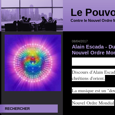
Le Pouvo
Contre le Nouvel Ordre 
08/04/2017
Alain Escada - Du
Nouvel Ordre Mon
Le Nouvel Ordre Mondi
D
iscours d'Alain Escad
chrétiens d'orient
.
La musique est un "do
Nouvel Ordre Mondial
RECHERCHER