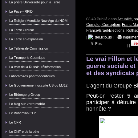
La prière Universelle pour la Terre
La Puce - RFID
08:49 Publié dans
Actualité, p
La Religion Mondiale New Age du NOM
Complot, Corruption
,
Franc-Maç
La Terre Creuse
France/Israël/Elections
,
Rothsc
|
del.icio.us
|
|
Imprimer
La Terre en expansion
|
|
La Trilatérale Commission
Le vrai Fillon et 
La Tromperie Cosmique
guerre sociale et
La Voix de la Russie, réinformation
et des syndicats p
Laboratoires pharmaceutiques
L'agent du Groupe Bi
Le Gouvernement occulte US ou MJ12
Le Bildengerg Group
Peut-on rester 5 
participer à détruire
Le blog sur votre mobile
honnête ?
Le Bohémian Club
Le CFR
Le Chiffre de la bête