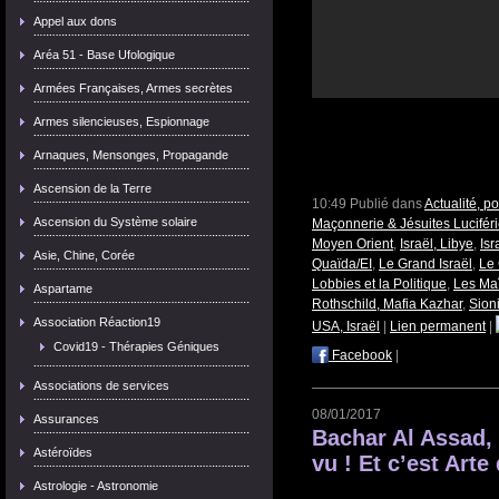
Appel aux dons
Aréa 51 - Base Ufologique
Armées Françaises, Armes secrètes
Armes silencieuses, Espionnage
Arnaques, Mensonges, Propagande
Ascension de la Terre
10:49 Publié dans
Actualité, p
Ascension du Système solaire
Maçonnerie & Jésuites Lucifér
Moyen Orient
,
Israël, Libye
,
Isr
Asie, Chine, Corée
Quaïda/EI
,
Le Grand Israël
,
Le
Lobbies et la Politique
,
Les Ma
Aspartame
Rothschild, Mafia Kazhar
,
Sion
Association Réaction19
USA, Israël
|
Lien permanent
|
Covid19 - Thérapies Géniques
Facebook
|
Associations de services
08/01/2017
Assurances
Bachar Al Assad, 
Astéroïdes
vu ! Et c’est Arte
Astrologie - Astronomie