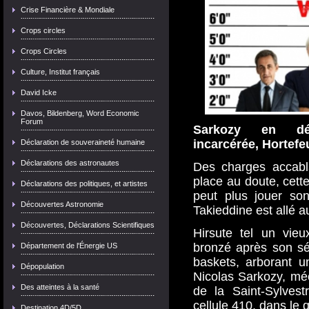
Crise Financière & Mondiale
Crops circles
Crops Circles
Culture, Institut français
David Icke
Davos, Bildenberg, Word Economic
Forum
Sarkozy en dét
incarcérée, Hortefeu
Déclaration de souveraineté humaine
Déclarations des astronautes
Des charges accabl
place au doute, cett
Déclarations des politiques, et artistes
peut plus jouer son
Découvertes Astronomie
Takieddine est allé
Découvertes, Déclarations Scientifiques
Hirsute tel un vieu
bronzé après son sé
Département de l'Énergie US
baskets, arborant u
Dépopulation
Nicolas Sarkozy, méc
Des atteintes à la santé
de la Saint-Sylvest
cellule 410, dans le 
Destination 4D/5D