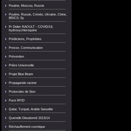
Poutine, Moscou, Russie
Poutine, Russie, Crimée, Ukraine, Chine,
BRICS; Sy
Pr Didier RAOULT - COVID/19,
hydroxychloroquine
Prédictions, Prophéties
Presse, Communication
Prévention
Prière Universelle
Projet Blue Beam
Propagande raciste
Protocoles de Sion
Puce RFID
Qatar, Turquie, Arabie Saoudite
Quenelle Dieudonné 2013/14
Réchauffement cosmique