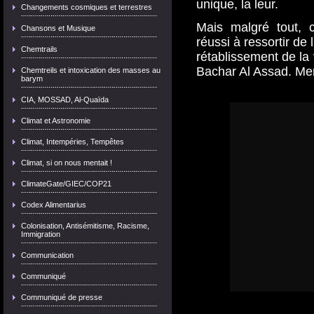
unique, la leur.
Changements cosmiques et terrestres
Mais malgré tout, 
Chansons et Musique
réussi à ressortir de
Chemtrails
rétablissement de la v
Bachar Al Assad. Mer
Chemtreils et intoxication des masses au
barym
CIA, MOSSAD, Al-Quaïda
Climat et Astronomie
Climat, Intempéries, Tempêtes
Climat, si on nous mentait !
ClimateGate/GIEC/COP21
Codex Alimentarius
Colonisation, Antisémitisme, Racisme,
Immigration
Communication
Communiqué
Communiqué de presse