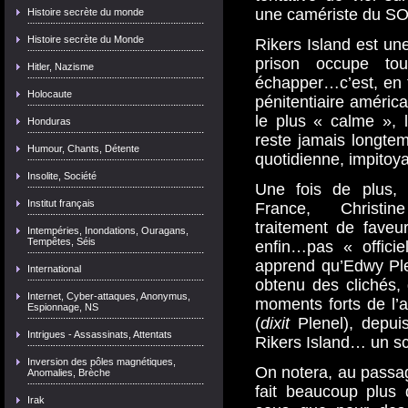
une camériste du S
Histoire secrète du monde
Histoire secrète du Monde
Rikers Island est une
prison occupe tou
Hitler, Nazisme
échapper…c’est, en t
Holocaute
pénitentiaire améric
le plus « calme »,
Honduras
reste jamais longtem
Humour, Chants, Détente
quotidienne, impitoya
Insolite, Société
Une fois de plus, 
Institut français
France, Christin
traitement de faveu
Intempéries, Inondations, Ouragans,
Tempêtes, Séis
enfin…pas « offici
apprend qu’Edwy Ple
International
obtenu des clichés, 
Internet, Cyber-attaques, Anonymus,
moments forts de l’
Espionnage, NS
(
dixit
Plenel), depui
Intrigues - Assassinats, Attentats
Rikers Island… un sc
Inversion des pôles magnétiques,
On notera, au passag
Anomalies, Brèche
fait beaucoup plus 
Irak