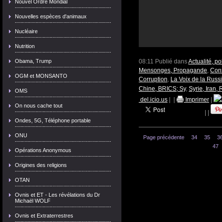
Nouvel Ordre Mondial
Nouvelles espèces d'animaux
Nucléaire
Nutrition
Obama, Trump
08:11 Publié dans
Actualité, p
Mensonges, Propagande
,
Cons
OGM et MONSANTO
Corruption
,
La Voix de la Russi
Chine, BRICS; Sy
,
Syrie, Iran, 
OMS
del.icio.us
|
|
Imprimer
|
On nous cache tout
|
|
Ondes, 5G, Téléphone portable
ONU
Page précédente
34
35
3
47
Opérations Anonymous
Origines des religions
OTAN
Ovnis et ET - Les révélations du Dr
Michaël WOLF
Ovnis et Extraterrestres