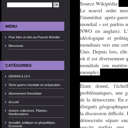
Source Wikipédia:
Le nouvel ordre mon
l'immédiat après-guer
mondial » est parfois
MENU
NWO en anglais). L'e
idéologique et polit
Pour faire un don au Pouvoir Mondial
mondiaux vers une certa
Bienvenue
Unis. Depuis lors, ell
où il est diversement 
mondiale (en matière
CATÉGORIES
exemple).
09/09/09 à 13 h
Étant donné, l'éche
3ème guerre mondiale en préparation
problématiques, une g
Abonnement Newsletter
de la démocratie. En ef
Accueil
éloignés géographiquem
Actions collectives, Plaintes,
la discussion difficile.
Manifestations
démocratie sépare enc
Actualité, politique ou géopolitique,
suscite parfois une
Economie