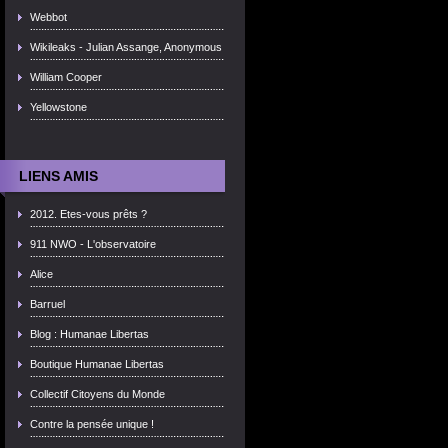
Webbot
Wikileaks - Julian Assange, Anonymous
William Cooper
Yellowstone
LIENS AMIS
2012. Etes-vous prêts ?
911 NWO - L'observatoire
Alice
Barruel
Blog : Humanae Libertas
Boutique Humanae Libertas
Collectif Citoyens du Monde
Contre la pensée unique !