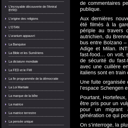
de commentaires pert
L'incroyable découverte de l'Amiral
publique.
BYRD
Aux dernières nouve
L'origine des religions
été filmés à la gar
L'OTAN
périple au travers
autrichien, du Brenner
L'uranium appauvri
bus entre Bolzano –
La Banquise
Adige et Milan. IN
La Bible et les Sumériens
fast-food… on voit, 
de sécurité du fast
La dictature mondiale
avec une cuillère en
La FED et le FMI
italiens sont en trai
La fin programmée de la démocratie
Une fuite organisée 
l’espace Schengen es
La Loi Martiale
La marque de la bête
Pourtant, Hortefeux,
être pris pour un vu
La matrice
pour un migrant 
La matrice terrestre
génération ce qui p
La pensée unique
On s’interroge, la p