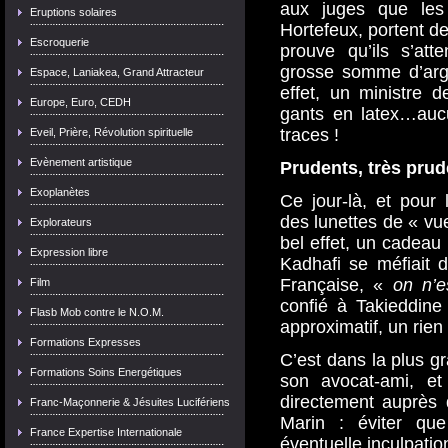
aux juges que le
Eruptions solaires
Hortefeux, portent de
Escroquerie
prouve qu’ils s’att
grosse somme d’arge
Espace, Laniakea, Grand Attracteur
effet, un ministre 
Europe, Euro, CEDH
gants en latex…aucu
traces !
Eveil, Prière, Révolution spirituelle
Evènement artistique
Prudents, très pru
Exoplanètes
Ce jour-là, et pour 
des lunettes de « vu
Explorateurs
bel effet, un cadea
Expression libre
Kadhafi se méfiait d
Française, «
on n’e
Film
confié à Takieddine
Flasb Mob contre le N.O.M.
approximatif, un rie
Formations Expresses
C’est dans la plus g
Formations Soins Energétiques
son avocat-ami, et
directement auprès 
Franc-Maçonnerie & Jésuites Lucifériens
Marin : éviter que
France Expertise Internationale
éventuelle inculpatio