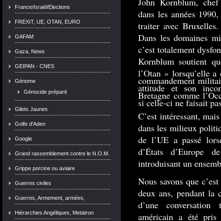
John Kornblum, chef 
France/Israël/Elections
dans les années 1990,
FREXIT, UE, OTAN, EURO
traiter avec Bruxelles.
Dans les domaines mili
GAFAM
c’est totalement dysfon
Gaza, News
Kornblum soutient qu
GEIPAN - CNES
l’Otan » lorsqu’elle a
commandement militaire
Génome
attitude et son inc
Génocide préparé
Bretagne comme l’Occi
si celle-ci ne faisait pa
Gilets Jaunes
C’est intéressant, mais
Golfe d'Aden
dans les milieux politi
de l’UE a passé lors
Google
d’États d’Europe d
Grand rassemblement contre le N.O.M.
introduisant un ensemb
Grippe porcine ou aviaire
Nous savons que c’est 
Guerres civiles
deux ans, pendant la c
Guerres, Armement, armées,
d’une conversation 
Hiérarchies Angéliques, Metatron
américain a été pris 