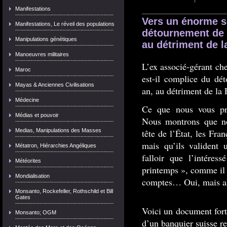
Manifestations
Vers un énorme s
Manifestations, Le réveil des populations
détournement de 8
Manipulations génétiques
au détriment de l
Manoeuvres militaires
L’ex associé-gérant c
Maroc
est-il complice du dé
Mayas & Anciennes Civilisations
an, au détriment de la 
Médecine
Ce que nous vous pré
Médias et pouvoir
Nous montrons que n
Medias, Manipulations des Masses
tête de l’État, les Fra
mais qu’ils valident u
Métatron, Hiérarchies Angéliques
falloir que l’intéres
Météorites
printemps », comme il d
Mondialisation
comptes… Oui, mais al
Monsanto, Rockefeller, Rothschild et Bill
Gates
Voici un document fort
Monsanto; OGM
d’un banquier suisse 