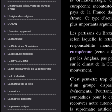
européenne incontesté
L'incroyable découverte de l'Amiral
BYRD
pays de la France dan
L'origine des religions
étroite. Ce type d’act
plus importants argum
L'OTAN
L'uranium appauvri
Les partisans du Brexi
selon laquelle le retr
La Banquise
responsabilité mo
La Bible et les Sumériens
européenne
(cette « 
La dictature mondiale
par les Anglais, pas p
La FED et le FMI
sur le climat de la CO
mouvement.
La fin programmée de la démocratie
La Loi Martiale
C’est peut-être trop 
d’un groupe dispara
La marque de la bête
événements. Pourtan
La matrice
sympathies pour le c
La matrice terrestre
recouvrer notre autono
La pensée unique
la suprématie artific