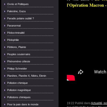
l'Opération Macron - 
Ovnis et Politiques
Palestine, Gaza
Paradis polaire oublié ?
Paranormal
Pédocriminalité
Pédophilie
Pétitions, Plainte
Peuples souterrains
Phénomène céleste
Philipp Schneider
Planètes, Planète X, Nibiru, Elenin
Pollution chimique
Pollution magnétique
Pollutions chimiques
19:22 Publié dans
Actualité, p
Pour la paix dans le monde