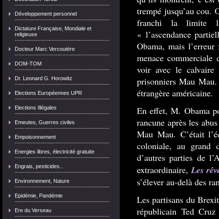
trempé jusqu’au cou. 
Développement personnel
franchi la limite 
Dictature Française, Mondiale et
« l’ascendance partie
religieuse
Obama, mais l’erreur 
Docteur Marc Vercoutère
menace commerciale d
DOM-TOM
voir avec le calvair
Dr. Leonard G. Horowitz
prisonniers Mau Mau. C
étrangère américaine.
Elections Européennes UPR
Elections Illégales
En effet, M. Obama pou
rancune après les abus
Emeutes, Guerres civiles
Mau Mau. C’était l’éc
Empoisonnement
coloniale, au grand 
Energies libres, électricité gratuite
d’autres parties de l
Engrais, pesticides..
Les rêv
extraordinaire,
s’élever au-delà des ra
Environnement, Nature
Epidémie, Pandémie
Les partisans du Brexit
républicain Ted Cruz
Ere du Verseau