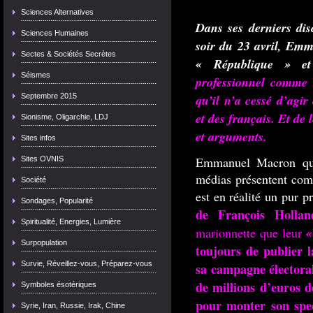
Sciences Alternatives
Dans ses derniers di
Sciences Humaines
soir du 23 avril, Emm
Sectes & Sociétés Secrètes
« République » e
Séismes
professionnel comme 
qu’il n’a cessé d’agir
Septembre 2015
et des français. Et de l
Sionisme, Oligarchie, LDJ
et arguments.
Sites infos
Emmanuel Macron que
Sites OVNIS
médias présentent c
Société
est en réalité un pur p
Sondages, Popularité
de François Hollan
Spiritualité, Energies, Lumière
«
marionnette que leur
Surpopulation
toujours de publier l
Survie, Réveillez-vous, Préparez-vous
sa campagne électorale
de millions d’euros d
Symboles ésotériques
pour monter son spec
Syrie, Iran, Russie, Irak, Chine