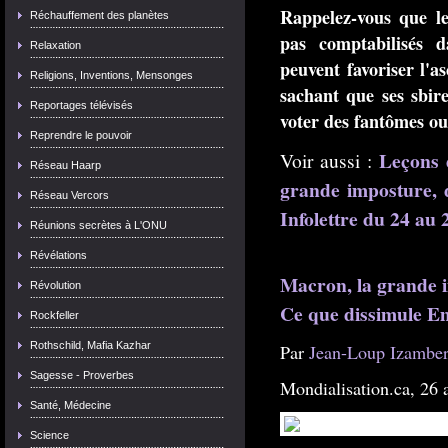
Rappelez-vous que le
Réchauffement des planètes
pas comptabilisés d
Relaxation
peuvent favoriser l
Religions, Inventions, Mensonges
sachant que ses sbire
Reportages télévisés
voter des fantômes ou 
Reprendre le pouvoir
Leçons d
Voir aussi :
Réseau Haarp
grande imposture, 
Réseau Vercors
Infolettre du 24 au 
Réunions secrètes à L'ONU
Révélations
Macron, la grande 
Révolution
Ce que dissimule 
Rockfeller
Rothschild, Mafia Kazhar
Par
Jean-Loup Izamber
Sagesse - Proverbes
Mondialisation.ca, 26 
Santé, Médecine
Science