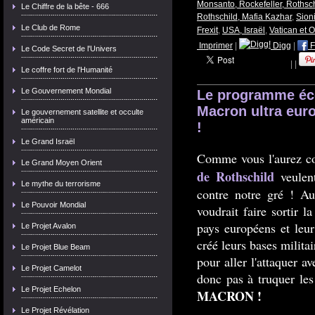
Monsanto, Rockefeller, Rothschi
Le Chiffre de la bête - 666
Rothschild, Mafia Kazhar
,
Sion
Le Club de Rome
Frexit
,
USA, Israël
,
Vatican et 
Imprimer
|
Digg
|
F
Le Code Secret de l'Univers
|
|
Le coffre fort de l'Humanité
Le Gouvernement Mondial
Le programme é
Macron ultra eur
Le gouvernement satellite et occulte
américain
!
Le Grand Israël
Comme vous l'aurez com
Le Grand Moyen Orient
de Rothschild
veulent
Le mythe du terrorisme
contre notre gré ! Aus
Le Pouvoir Mondial
voudrait faire sortir l
pays européens et leu
Le Projet Avalon
créé leurs bases milita
Le Projet Blue Beam
pour aller l'attaquer av
Le Projet Camelot
donc pas à truquer les
Le Projet Echelon
MACRON !
Le Projet Révélation