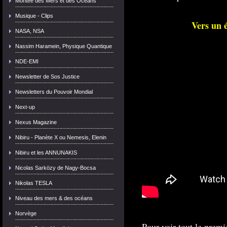
Montée des Mers et des Océans
Musique - Clips
Vers un 
NASA, NSA
Nassim Haramein, Physique Quantique
NDE-EMI
Newsletter de Sos Justice
Newsletters du Pouvoir Mondial
Next-up
Nexus Magazine
Nibiru - Planète X ou Nemesis, Elenin
Nibiru et les ANNUNAKIS
Nicolas Sarközy de Nagy-Bocsa
Nikolas TESLA
Niveau des mers & des océans
Norvège
Pour voir tout le pre