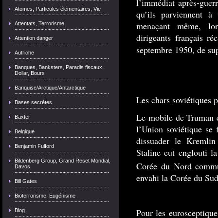
l’immédiat après-guerr
Atomes, Particules élémentaires, Vie
qu’ils parviennent à
menaçant même, lor
Attentats, Terrorisme
dirigeants français ré
Attention danger
septembre 1950, de sup
Autriche
Banques, Banksters, Paradis fiscaux,
Dollar, Bours
Banquise/Arctique/Antarctique
Les chars soviétiques 
Bases secrètes
Le mobile de Truman ét
Baxter
l’Union soviétique se f
Belgique
dissuader le Kremlin
Benjamin Fulford
Staline eut englouti l
Bildenberg Group, Grand Reset Mondial,
Corée du Nord commun
Davos
envahi la Corée du Sud
Bill Gates
Bioterrorisme, Eugénisme
Pour les eurosceptiqu
Blog