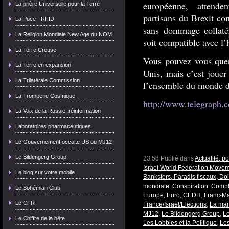
européenne, attend
La prière Universelle pour la Terre
partisans du Brexit con
La Puce - RFID
sans dommage collatér
La Religion Mondiale New Age du NOM
soit compatible avec l
La Terre Creuse
Vous pouvez vous quere
La Terre en expansion
Unis, mais c’est jouer
La Trilatérale Commission
l’ensemble du monde 
La Tromperie Cosmique
http://www.telegraph.c
La Voix de la Russie, réinformation
Laboratoires pharmaceutiques
Le Gouvernement occulte US ou MJ12
Le Bildengerg Group
23:58 Publié dans
Actualité, p
Israel World Federation Move
Le blog sur votre mobile
Banksters, Paradis fiscaux, Dol
mondiale
,
Conspiration, Compl
Le Bohémian Club
Europe, Euro, CEDH
,
Franc-Ma
Le CFR
France/Israël/Elections
,
La mar
MJ12
,
Le Bildengerg Group
,
Le
Le Chiffre de la bête
Les Lobbies et la Politique
,
Le