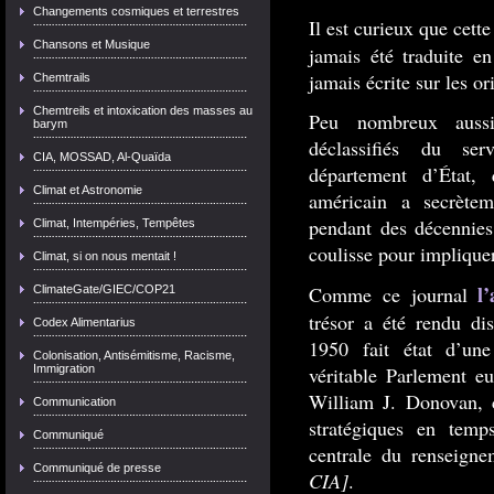
Changements cosmiques et terrestres
Il est curieux que cette
Chansons et Musique
jamais été traduite en
jamais écrite sur les o
Chemtrails
Chemtreils et intoxication des masses au
Peu nombreux auss
barym
déclassifiés du se
CIA, MOSSAD, Al-Quaïda
département d’État,
Climat et Astronomie
américain a secrète
pendant des décennies
Climat, Intempéries, Tempêtes
coulisse pour implique
Climat, si on nous mentait !
l
Comme ce journal
ClimateGate/GIEC/COP21
trésor a été rendu di
Codex Alimentarius
1950 fait état d’un
Colonisation, Antisémitisme, Racisme,
Immigration
véritable Parlement eu
William J. Donovan, c
Communication
stratégiques en temp
Communiqué
centrale du renseign
Communiqué de presse
CIA]
.