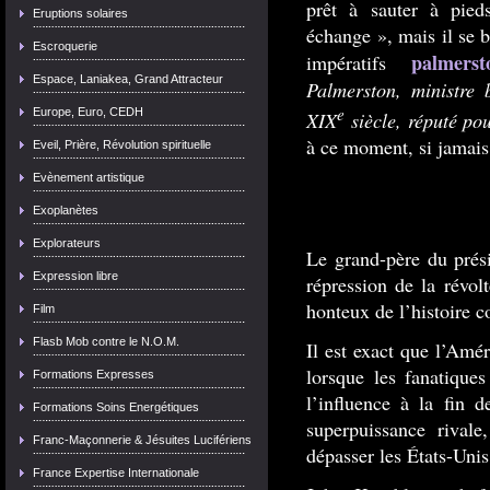
prêt à sauter à pied
Eruptions solaires
échange », mais il se b
Escroquerie
palmerst
impératifs
Espace, Laniakea, Grand Attracteur
Palmerston, ministre 
e
Europe, Euro, CEDH
XIX
siècle, réputé po
à ce moment, si jamais
Eveil, Prière, Révolution spirituelle
Evènement artistique
Exoplanètes
Explorateurs
Le grand-père du prési
Expression libre
répression de la révo
honteux de l’histoire c
Film
Flasb Mob contre le N.O.M.
Il est exact que l’Amé
lorsque les fanatique
Formations Expresses
l’influence à la fin 
Formations Soins Energétiques
superpuissance rivale
Franc-Maçonnerie & Jésuites Lucifériens
dépasser les États-Unis
France Expertise Internationale