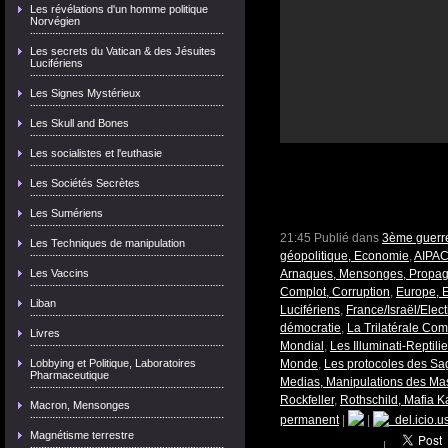
Les révélations d'un homme politique
Norvégien
Les secrets du Vatican & des Jésuites
Lucifériens
Les Signes Mystérieux
Les Skull and Bones
Les socialistes et l'euthasie
Les Sociétés Secrètes
Les Sumériens
21:45 Publié dans
3ème guerre
Les Techniques de manipulation
géopolitique, Economie
,
AIPAC,
Les Vaccins
Arnaques, Mensonges, Propa
Complot, Corruption
,
Europe, 
Liban
Lucifériens
,
France/Israël/Elec
démocratie
,
La Trilatérale Co
Livres
Mondial
,
Les Illuminati-Reptili
Lobbying et Politique, Laboratoires
Monde
,
Les protocoles des Sa
Pharmaceutique
Medias, Manipulations des Ma
Rockfeller
,
Rothschild, Mafia K
Macron, Mensonges
permanent
|
|
del.icio.u
Magnétisme terrestre
|