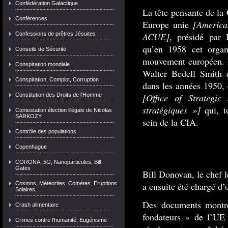
Confédération Galactique
La tête pensante de la
Conférences
Europe unie
[America
Confessions de prêtres Jésuites
ACUE]
, présidé par
qu’en 1958 cet orga
Conseils de Sécurité
mouvement européen. L
Conspiration mondiale
Walter Bedell Smith e
Conspiration, Complot, Corruption
dans les années 1950, 
Constitution des Droits de l'Homme
[Office of Strategi
stratégiques »]
qui, to
Contestation élection illégale de Nicolas
SARKOZY
sein de la CIA.
Contrôle des populations
Copenhague
CORONA, 5G, Nanoparticules, Bill
Gates
Bill Donovan, le chef 
Cosmos, Météorites, Comètes, Eruptions
a ensuite été chargé d’
Solaires,
Des documents montren
Crash alimentaire
fondateurs » de l’UE
Crimes contre l'humanité, Eugénisme