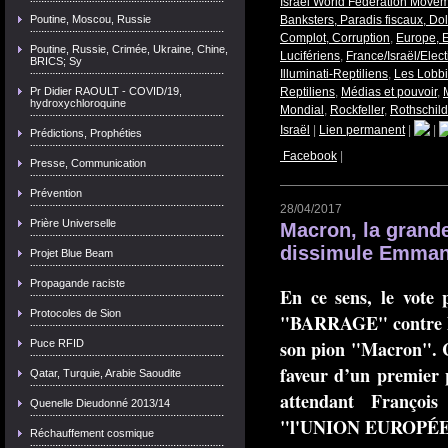
Israel World Federation Move
Poutine, Moscou, Russie
Banksters, Paradis fiscaux, Dol
Complot, Corruption
,
Europe, 
Poutine, Russie, Crimée, Ukraine, Chine,
Lucifériens
,
France/Israël/Elec
BRICS; Sy
Illuminati-Reptiliens
,
Les Lobbie
Pr Didier RAOULT - COVID/19,
Reptiliens
,
Médias et pouvoir
,
hydroxychloroquine
Mondial
,
Rockfeller
,
Rothschild
Israël
|
Lien permanent
|
|
Prédictions, Prophéties
Facebook
|
Presse, Communication
Prévention
28/04/2017
Prière Universelle
Macron, la grand
dissimule Emman
Projet Blue Beam
Propagande raciste
En ce sens, le vote
Protocoles de Sion
"BARRAGE" contre la
son pion "Macron". 
Puce RFID
faveur d’un premier 
Qatar, Turquie, Arabie Saoudite
attendant François
Quenelle Dieudonné 2013/14
"l'UNION
EUROPÉ
Réchauffement cosmique