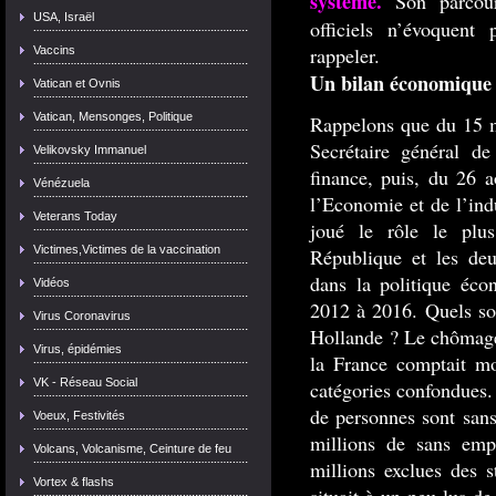
système.
Son parcour
USA, Israël
officiels n’évoquent
rappeler.
Vaccins
Un bilan économique 
Vatican et Ovnis
Vatican, Mensonges, Politique
Rappelons que du 15 m
Secrétaire général d
Velikovsky Immanuel
finance, puis, du 26 
Vénézuela
l’Economie et de l’indu
Veterans Today
joué le rôle le plu
Victimes,Victimes de la vaccination
République et les deu
dans la politique éco
Vidéos
2012 à 2016. Quels son
Virus Coronavirus
Hollande ? Le chômage 
Virus, épidémies
la France comptait mo
VK - Réseau Social
catégories confondues.
de personnes sont sans
Voeux, Festivités
millions de sans empl
Volcans, Volcanisme, Ceinture de feu
millions exclues des s
Vortex & flashs