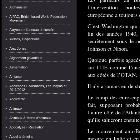
l’intervention boul
Afghanistan
européenne a toujours 
AIPAC, British Israel World Federation
Movement
C’est Washington qui a
Alcyone et l'anneau de lumière
fin des années 1940,
Alertes, Disparitions
secrètement sous le 
Johnson et Nixon.
Alex Jones
Alignement galactique
Quoique parfois agacés
sur l’UE comme l’ancr
Alimentation
aux côtés de l’OTAN.
Amiante
Il n’y a jamais eu de st
Anciennes Civilisations, Les Mayas et
2011/2012
Le camp des euroscept
Angleterre
fait, supposant proba
Animaux
l’autre côté de l’Atlant
Animaux & Morts d'animaux
qu’ils salueront ensuit
Apocalyse - Révélation
Le mouvement anti-Br
Appel à témoins
mesure en Italie et e