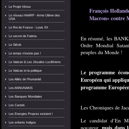
Le Projet Vénus
François Hollande
Le réseau HAARP - Arme Ultime des
Macron» contre 
USA
Le Roi de France - Louis XX
Le secret de Fatima
En résumé, les BANK
Ordre Mondial Satani
Le Siècle
peuples du Monde !
Le temps n'existe pas !
Le Vatican & Les Jésuites Lucifériens
e programme écon
Le Vatican et la politique
L
Européen qui applique
Les Alliés de l'Humanité
programme Européen
Les ANNUNAKIS
Les Banques Mondiales
Les Cartels
Les Chroniques de Jac
Les Energies Propres existent !
Le candidat d’En Ma
Les enfants Indigos
mais dans l
novateur,