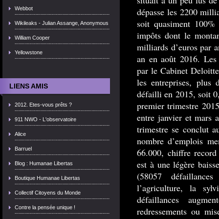
situait à un peu lus de
Webbot
dépasse les 2200 milli
soit quasiment 100% 
Wikileaks - Julian Assange, Anonymous
impôts dont le montan
William Cooper
milliards d’euros par a
Yellowstone
an en août 2016. Les 
par le Cabinet Deloitte
les entreprises, plus
LIENS AMIS
défailli en 2015, soit
premier trimestre 2015,
2012. Etes-vous prêts ?
entre janvier et mars 
911 NWO - L'observatoire
trimestre se conclut a
Alice
nombre d’emplois mena
Barruel
66.000, chiffre recor
est à une légère baisse
Blog : Humanae Libertas
(58057 défaillance
Boutique Humanae Libertas
l’agriculture, la sy
Collectif Citoyens du Monde
défaillances augm
Contre la pensée unique !
redressements ou mise