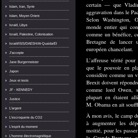
certain — que Vladimi
Islam, Iran, Syrie
aggravation dans le Pa
Islam, Moyen Orient
Selon Washington, O
Israël, Libye
monde entier qui con
comme un bénéfice, ce
Israël, Palestine, Colonisation
Bretagne de lancer 
Israël/ISIS/DAESH/Al-Quaïda/EI
européen chancelant.
J'accepte
L’affreuse vérité pou
Jane Burgermeister
que le pouvoir en pl
Japon
considère comme un va
Jeux et tests
Brexit doivent répondr
comme lord Owen, sa
JF - KENNEDY
plupart en étaient al
Justice
M. Obama en ait souffl
L'argent
À mon avis, le camp du
L'escroquerie du CO2
à augmenter les dép
L'esprit du moment
moitié, pour les passe
L'homme électromagnétique
la Grande-Bretagne e