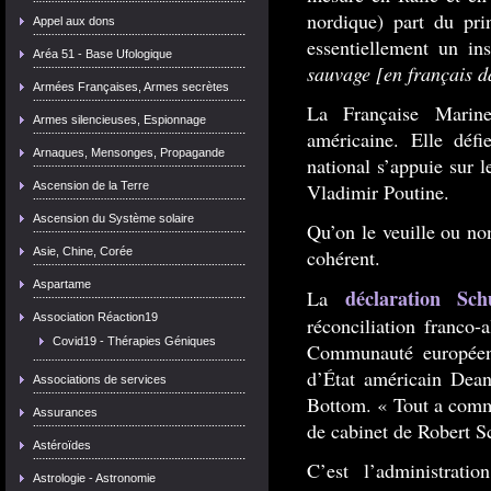
nordique) part du pri
Appel aux dons
essentiellement un i
Aréa 51 - Base Ufologique
sauvage
[en français d
Armées Françaises, Armes secrètes
La Française Marin
Armes silencieuses, Espionnage
américaine. Elle défi
Arnaques, Mensonges, Propagande
national s’appuie sur 
Ascension de la Terre
Vladimir Poutine.
Ascension du Système solaire
Qu’on le veuille ou no
Asie, Chine, Corée
cohérent.
Aspartame
déclaration Sc
La
Association Réaction19
réconciliation franco-
Covid19 - Thérapies Géniques
Communauté européenn
d’État américain Dea
Associations de services
Bottom. « Tout a comm
Assurances
de cabinet de Robert 
Astéroïdes
C’est l’administrat
Astrologie - Astronomie