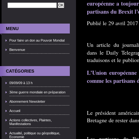
européenne a toujour
partisans du Brexit l’
Publié le 29 avril 201
MENU
Pour faire un don au Pouvoir Mondial
Un article du journa
Bienvenue
dans le Daily Telegra
traduisons et le publion
CATÉGORIES
L’Union européenne 
comme les partisans d
09/09/09 à 13 h
3ème guerre mondiale en préparation
Abonnement Newsletter
Accueil
Le président améric
Bretagne de rester d
Actions collectives, Plaintes,
Manifestations
Actualité, politique ou géopolitique,
Economie
Les partisans du Br