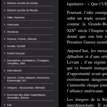
lapidaires : « Que l’UE 
Histoire secrète du monde
Histoire secrète du Monde
Pourtant, l’idée omnipr
subit un triple assau
Hitler, Nazisme
comme la Grande-Bre
Holocaute
e
XIX
siècle l’Empire ot
Honduras
donné que son lent e
Humour, Chants, Détente
Première Guerre mondi
Insolite, Société
Aujourd’hui, les mena
Institut français
djihadiste et d’une sé
Intempéries, Inondations, Ouragans,
Levant ; d’un régime 
Tempêtes, Séis
qui va bientôt manque
International
d’opportunité avant qu
Internet, Cyber-attaques, Anonymus,
extrêmement dangere
Espionnage, NS
s’intensifie chaque jour
Intrigues - Assassinats, Attentats
l’alliance américaine.
Inversion des pôles magnétiques,
Anomalies, Brèche
Les dangers de la Ru
interdépendants. Il e
Irak