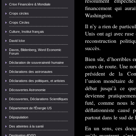
résolument empêché
Crise Financière & Mondiale
financement qui aurai
Crops circles
Washington.
Crops Circles
Il n’y a rien de partic
Culture, Institut français
Unis ont agi avec ruse 
reconstruction polit
David Icke
succès.
Davos, Bildenberg, Word Economic
Forum
Bien sûr, d’horribles 
Déclaration de souveraineté humaine
cours de route. Une no
Déclarations des astronautes
président de la Co
l’union monétaire de 
Déclarations des politiques, et artistes
débat jusqu’à ce que
Découvertes Astronomie
devienne pratiquemen
Découvertes, Déclarations Scientifiques
futé, comme nous le 
Département de l'Énergie US
déflationniste causé
partout dans le sud de 
Dépopulation
Des atteintes à la santé
En un sens, ces docum
qu’ils montrent, c’est
Destination 4D/5D