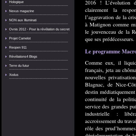
2016 ! L’évolution d
Hologique
clairement la resp
Nexus magazine
l’aggravation de la cr
NON aux Illuminati
à Matignon comme mini
Ovnis 2012 - Pour la révélation du secret
le jouvenceau de la R
que ses prédécesseurs.
Projet Camelot
Reopen 911
Le programme Macron 
Révélations4 Blogs
Comme eux, il liquid
Terre du futur
français, jeta au chôma
Xodus
nouvelles privatisatio
Blagnac, de Nice-Cô
destin médiatiquement 
continuité de la polit
service des grandes pui
industrielle : libé
accroissement du travai
rôle des prud’hommes 
déréglementation de la