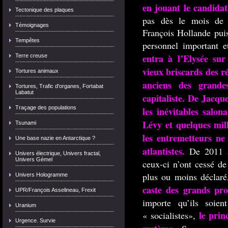
en jouant le candidat
Tectonique des plaques
pas dès le mois de 
Témoignages
François Hollande puis
Tempêtes
personnel important 
entra à l’Elysée su
Terre creuse
vieux briscards des ré
Tortures animaux
anciens des grande
Tortures, Trafic d'organes, Fortabat
Labatut
capitaliste. De Jacqu
Traçage des populations
les inévitables salo
Lévy et quelques mill
Tsunami
les entremetteurs ne
Une base nazie en Antarctique ?
atlantistes.
De 2011 a
Univers électrique, Univers fractal,
Univers Gémel
ceux-ci n’ont cessé de
plus ou moins déclar
Univers Hologramme
caste des grands pro
UPR/François Asselineau, Frexit
importe qu’ils soie
Uranium
le prin
« socialistes»,
Urgence. Survie