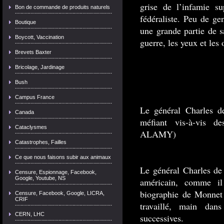
grise de l’infamie su
Bon de commande de produits naturels
fédéraliste. Peu de ge
Boutique
une grande partie de s
Boycott, Vaccination
guerre, les yeux et les 
Brevets Baxter
Bricolage, Jardinage
Bush
Campus France
Le général Charles d
Canada
méfiant vis-à-vis d
Cataclysmes
ALAMY)
Catastrophes, Failles
Ce que nous faisons subir aux animaux
Le général Charles de
Censure, Espionnage, Facebook,
Google, Youtube, NS
américain, comme il
biographie de Monnet 
Censure, Facebook, Google, LICRA,
CRIF
travaillé, main dan
CERN, LHC
successives.