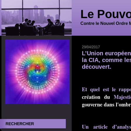
Le Pouvo
Contre le Nouvel Ordre 
29/04/2017
L’Union européenn
la CIA, comme les
découvert.
Et quel est le rap
création du
Majest
gouverne dans l'omb
RECHERCHER
Un article d’anal