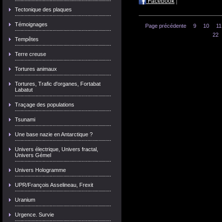
Facebook
|
Tectonique des plaques
Témoignages
Page précédente
9
10
11
22
Tempêtes
Terre creuse
Tortures animaux
Tortures, Trafic d'organes, Fortabat
Labatut
Traçage des populations
Tsunami
Une base nazie en Antarctique ?
Univers électrique, Univers fractal,
Univers Gémel
Univers Hologramme
UPR/François Asselineau, Frexit
Uranium
Urgence. Survie