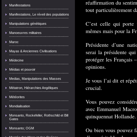
réaffirmation du sentime
Manifestations
tout particulièrement da
Manifestations, Le réveil des populations
C’est celle qui porte
Manipulations génétiques
mêmes mais pour la Fra
Manoeuvres militaires
Maroc
Présidente d’une nati
serai la présidente qu
Mayas & Anciennes Civilisations
protéger les Français –
Médecine
opinions.
Médias et pouvoir
Medias, Manipulations des Masses
Je vous l’ai dit et rép
crucial.
Métatron, Hiérarchies Angéliques
Météorites
Vous pouvez considére
Mondialisation
avec Emmanuel Macron,
quinquennat Hollande.
Monsanto, Rockefeller, Rothschild et Bill
Gates
Monsanto; OGM
Ou bien vous pouvez fa