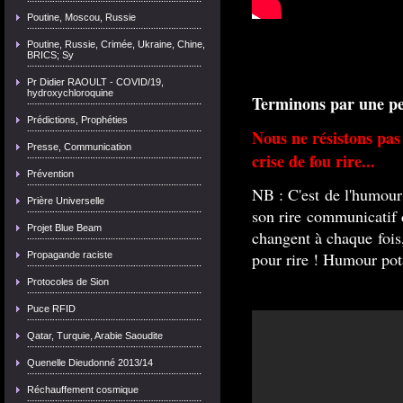
Poutine, Moscou, Russie
Poutine, Russie, Crimée, Ukraine, Chine,
BRICS; Sy
Pr Didier RAOULT - COVID/19,
hydroxychloroquine
Terminons par une pet
Prédictions, Prophéties
Nous ne résistons pas 
Presse, Communication
crise de fou rire...
Prévention
NB : C'est de l'humour 
Prière Universelle
son rire communicatif d
Projet Blue Beam
changent à chaque fois, 
pour rire ! Humour pot
Propagande raciste
Protocoles de Sion
Puce RFID
Qatar, Turquie, Arabie Saoudite
Quenelle Dieudonné 2013/14
Réchauffement cosmique