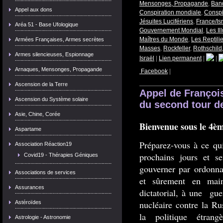
Mensonges, Propagande
,
Banq
Appel aux dons
Conspiration mondiale
,
Conspi
Jésuites Lucifériens
,
France/Isr
Aréa 51 - Base Ufologique
Gouvernement Mondial
,
Les Il
Maîtres du Monde
,
Les Reptili
Armées Françaises, Armes secrètes
Masses
,
Rockfeller
,
Rothschild
Armes silencieuses, Espionnage
Israël
|
Lien permanent
|
|
Arnaques, Mensonges, Propagande
Facebook
|
Ascension de la Terre
Appel de Françoi
Ascension du Système solaire
du second tour de
Asie, Chine, Corée
Bienvenue sous le 4
Aspartame
Préparez-vous à ce qu
Association Réaction19
prochains jours et se
Covid19 - Thérapies Géniques
gouverner par ordonna
Associations de services
et sûrement en maint
Assurances
dictatorial, à une gue
nucléaire contre la Ru
Astéroïdes
la politique étran
Astrologie - Astronomie