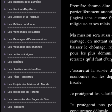
Les guerriers de la Lumière
Première femme élue à
Les Illuminati-Reptiliens
particulièrement attent
j’agirai sans aucune fa
Les Lobbies et la Politique
religieuse et ses relais.
Les Maîtres du Monde
Les mensonges de la Bible
Ma mission sera aussi 
Les Messages d'Extraterrestres
sauvage, en mettant en
baisser le chômage, r
Les messages des channels
pour les plus démunis
Les pétitions à signer
retraites qu’il faut d’
Les planètes
J’assurerai la survie 
Les planètes se réchauffent
économies sur les dép
Les Pôles Terrestres
fiscale.
Les Projets des Maîtres du Monde
Les protocoles de Toronto
Je protègerai les salari
Les protocoles des Sages de Sion
Je protègerai nos pe
Les Reptiliens
concurrence déloyale.