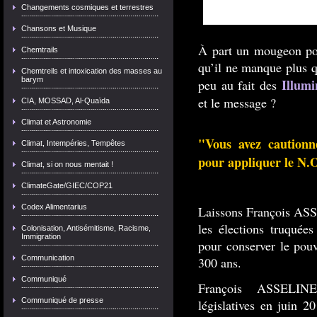
Changements cosmiques et terrestres
Chansons et Musique
À part un mougeon pou
Chemtrails
qu’il ne manque plus 
Chemtreils et intoxication des masses au
barym
Illumi
peu au fait des
et le message ?
CIA, MOSSAD, Al-Quaïda
Climat et Astronomie
"Vous avez caution
Climat, Intempéries, Tempêtes
pour appliquer le N.O
Climat, si on nous mentait !
ClimateGate/GIEC/COP21
Codex Alimentarius
Laissons François AS
les élections truquées
Colonisation, Antisémitisme, Racisme,
Immigration
pour conserver le pouv
Communication
300 ans.
Communiqué
François ASSELINE
Communiqué de presse
législatives en juin 