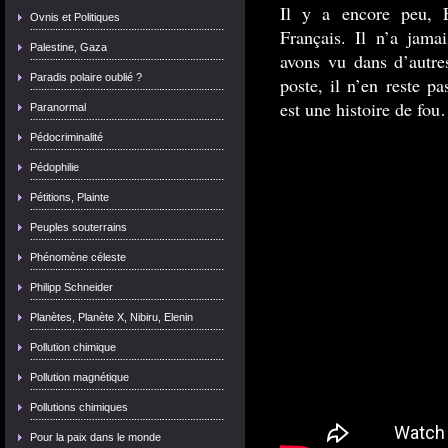
Il y a encore peu, 
Ovnis et Politiques
Français. Il n’a jama
Palestine, Gaza
avons vu dans d’autre
Paradis polaire oublié ?
poste, il n’en reste p
est une histoire de fo
Paranormal
Pédocriminalité
Pédophilie
Pétitions, Plainte
Peuples souterrains
Phénomène céleste
Philipp Schneider
Planètes, Planète X, Nibiru, Elenin
Pollution chimique
Pollution magnétique
Pollutions chimiques
Pour la paix dans le monde