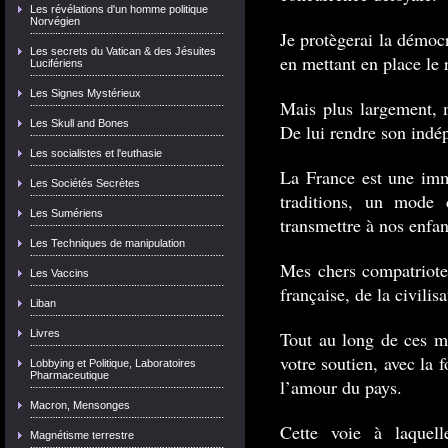
Les révélations d'un homme politique
Norvégien
Je protègerai la démoc
Les secrets du Vatican & des Jésuites
en mettant en place le 
Lucifériens
Les Signes Mystérieux
Mais plus largement, 
Les Skull and Bones
De lui rendre son indé
Les socialistes et l'euthasie
La France est une imm
Les Sociétés Secrètes
traditions, un mode
Les Sumériens
transmettre à nos enfan
Les Techniques de manipulation
Mes chers compatriotes
Les Vaccins
française, de la civilisa
Liban
Livres
Tout au long de ces m
votre soutien, avec la 
Lobbying et Politique, Laboratoires
Pharmaceutique
l’amour du pays.
Macron, Mensonges
Cette voie à laquel
Magnétisme terrestre