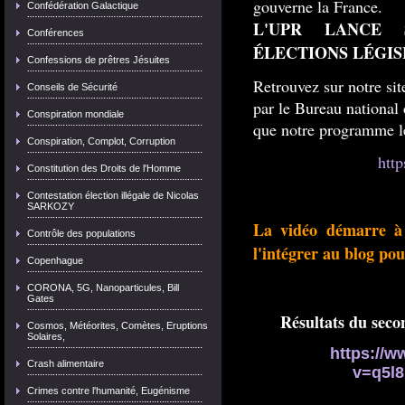
gouverne la France.
Confédération Galactique
L'UPR LANCE
Conférences
ÉLECTIONS LÉGIS
Confessions de prêtres Jésuites
Retrouvez sur notre site
Conseils de Sécurité
par le Bureau national 
Conspiration mondiale
que notre programme lé
Conspiration, Complot, Corruption
http
Constitution des Droits de l'Homme
Contestation élection illégale de Nicolas
SARKOZY
La vidéo démarre à
Contrôle des populations
l'intégrer au blog p
Copenhague
CORONA, 5G, Nanoparticules, Bill
Gates
Résultats du secon
Cosmos, Météorites, Comètes, Eruptions
Solaires,
https://
Crash alimentaire
v=q5l8
Crimes contre l'humanité, Eugénisme