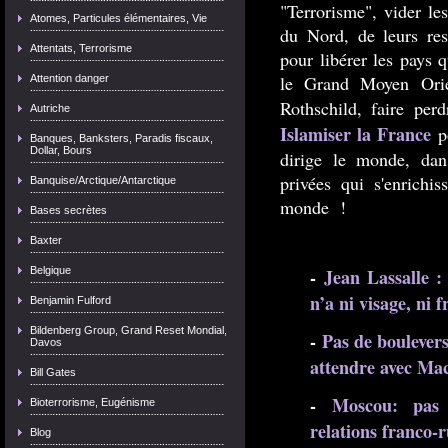
"Terrorisme", vider le
Atomes, Particules élémentaires, Vie
du Nord, de leurs ress
Attentats, Terrorisme
pour libérer les pays q
le Grand Moyen Orie
Attention danger
Rothschild, faire per
Autriche
Islamiser la France
p
Banques, Banksters, Paradis fiscaux,
Dollar, Bours
dirige le monde, dan
privées qui s'enrichi
Banquise/Arctique/Antarctique
monde !
Bases secrètes
Baxter
Belgique
-
Jean Lassalle :
n’a ni visage, ni 
Benjamin Fulford
Bildenberg Group, Grand Reset Mondial,
-
Pas de boulevers
Davos
attendre avec Ma
Bill Gates
-
Moscou: pas 
Bioterrorisme, Eugénisme
relations franco-
Blog