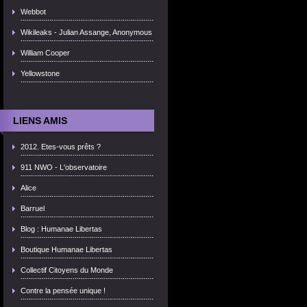
Webbot
Wikileaks - Julian Assange, Anonymous
William Cooper
Yellowstone
LIENS AMIS
2012. Etes-vous prêts ?
911 NWO - L'observatoire
Alice
Barruel
Blog : Humanae Libertas
Boutique Humanae Libertas
Collectif Citoyens du Monde
Contre la pensée unique !