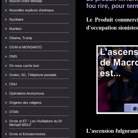
Nouvel Ordre Mondial
fou rire, pour te
Nouvelles espèces d'animaux
Le Produit commerci
Nucléaire
d'occupation sioniste
Nutrition
Obama, Trump
OGM et MONSANTO
OMS
On nous cache tout
Ondes, 5G, Téléphone portable
ONU
Opérations Anonymous
Origines des religions
OTAN
Ovnis et ET - Les révélations du Dr
Michaël WOLF
L’ascension fulgurant
Ovnis et Extraterrestres