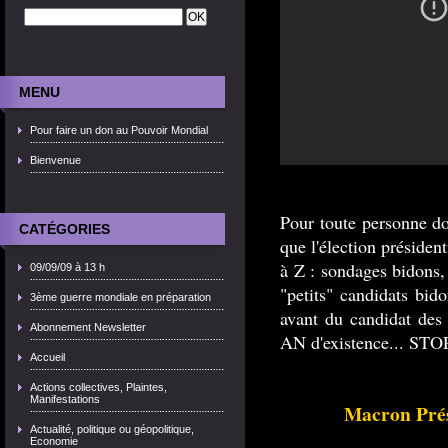
MENU
Pour faire un don au Pouvoir Mondial
Bienvenue
Pour toute personne do
CATÉGORIES
que l'élection présiden
à Z : sondages bidons,
09/09/09 à 13 h
"petits" candidats bid
3ème guerre mondiale en préparation
avant du candidat des 
Abonnement Newsletter
AN d'existence... STO
Accueil
Actions collectives, Plaintes,
Manifestations
Macron Prés
Actualité, politique ou géopolitique,
Economie