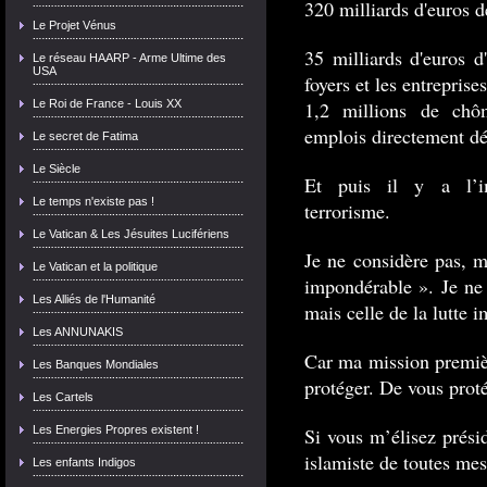
320 milliards d'euros d
Le Projet Vénus
35 milliards d'euros d
Le réseau HAARP - Arme Ultime des
USA
foyers et les entreprises
Le Roi de France - Louis XX
1,2 millions de chô
emplois directement dé
Le secret de Fatima
Le Siècle
Et puis il y a l’im
Le temps n'existe pas !
terrorisme.
Le Vatican & Les Jésuites Lucifériens
Je ne considère pas, m
Le Vatican et la politique
impondérable ». Je ne
Les Alliés de l'Humanité
mais celle de la lutte 
Les ANNUNAKIS
Car ma mission premièr
Les Banques Mondiales
protéger. De vous proté
Les Cartels
Les Energies Propres existent !
Si vous m’élisez prési
islamiste de toutes mes 
Les enfants Indigos