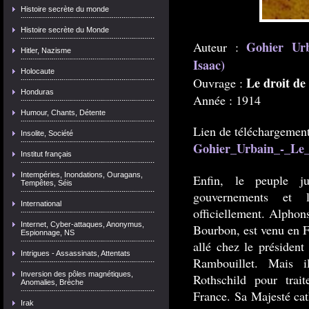
Histoire secrète du monde
Histoire secrète du Monde
Gohier Ur
Auteur :
Hitler, Nazisme
Isaac)
Holocaute
Le droit de
Ouvrage :
Honduras
Année : 1914
Humour, Chants, Détente
Lien de téléchargement
Insolite, Société
Gohier_Urbain_-_Le_d
Institut français
Intempéries, Inondations, Ouragans,
Enfin, le peuple j
Tempêtes, Séis
gouvernements et l
International
officiellement. Alphon
Internet, Cyber-attaques, Anonymus,
Bourbon, est venu en F
Espionnage, NS
allé chez le président
Intrigues - Assassinats, Attentats
Rambouillet. Mais 
Inversion des pôles magnétiques,
Rothschild pour trait
Anomalies, Brèche
France. Sa Majesté cat
Irak