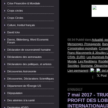
Crise Financière & Mondiale
Crops circles
Crops Circles
Culture, Institut français
David Icke
Davos, Bildenberg, Word Economic
00:34 Publié dans
Actualité, p
Forum
Mensonges, Propagande
,
Banq
Conspiration mondiale
,
Conspi
Déclaration de souveraineté humaine
Franc-Maçonnerie & Jésuites L
Déclarations des astronautes
OTAN, EURO
,
Les Illuminati-R
Monde
,
Les Reptiliens
,
Rockfel
Déclarations des politiques, et artistes
Secrètes
,
Sionisme, Oligarchie
Lien permanent
|
|
del.i
Découvertes Astronomie
|
Découvertes, Déclarations Scientifiques
Département de l'Énergie US
07/05/2017
Dépopulation
7 mai 2017 - T
PROFIT DES LOB
Des atteintes à la santé
INTERNATIONAUX
Destination 4D/5D