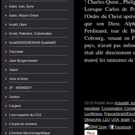
! Charles-Quint., Phili
Islam, Iran, Syrie
Lorsque Carlos de Po
l'Ordre du Christ après
Islam, Moyen Orient
que son Dieu; Alpho
Israël, Libye
Ferdinand, tsar de B
Israël, Palestine, Colonisation
Cobourg, venant en Fr
Israël/ISIS/DAESH/Al-Quaïda/EI
pays, n'avait pas même
était allé directement 
J'accepte
trouvé les ministres d
Jane Burgermeister
Japon
Jeux et tests
JF - KENNEDY
Justice
10:33 Publié dans
Actualité, p
L'argent
mondiale
,
Conspiration, Compl
Lucifériens
,
France/Israël/Elec
L'escroquerie du CO2
Oligarchie, LDJ
,
USA, Israël
|
L
L'esprit du moment
Digg
|
Facebook
|
L'homme électromagnétique