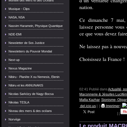
d’un véritable change
Montée des Mers et des Océans
nation.
Musique - Clips
NASA, NSA
Ce dimanche 7 mai, 
laissez personne vous 
Nassim Haramein, Physique Quantique
ce que vous devez faire
NDE-EMI
Newsletter de Sos Justice
Ne laissez pas à nouvea
Newsletters du Pouvoir Mondial
Choisissez la France !
Next-up
Nexus Magazine
Nibiru - Planète X ou Nemesis, Elenin
Nibiru et les ANNUNAKIS
02:41 Publié dans
Actualité, p
Nicolas Sarközy de Nagy-Bocsa
Maçonnerie & Jésuites Lucifér
Mafia Kazhar
,
Sionisme, Oligar
Nikolas TESLA
del.icio.us
|
|
Imprimer
|
Niveau des mers & des océans
|
|
Norvège
Le produit MACRON