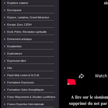
si
Eruptions solaires
Escroquerie
Espace, Laniakea, Grand Attracteur
Europe, Euro, CEDH
Eveil, Prière, Révolution spirituelle
Evènement artistique
Exoplanètes
Explorateurs
Expression libre
Film
Flasb Mob contre le N.O.M.
Formations Expresses
Formations Soins Energétiques
A lire sur le sionis
Franc-Maçonnerie & Jésuites Lucifériens
supprimé du net par l
France Expertise Internationale