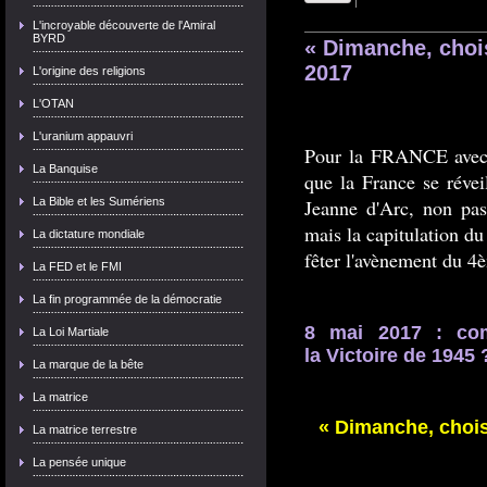
|
L'incroyable découverte de l'Amiral
BYRD
« Dimanche, chois
2017
L'origine des religions
L'OTAN
L'uranium appauvri
Pour la FRANCE avec
La Banquise
que la France se révei
La Bible et les Sumériens
Jeanne d'Arc, non pas
mais la capitulation d
La dictature mondiale
fêter l'avènement du
La FED et le FMI
La fin programmée de la démocratie
8 mai 2017 : com
La Loi Martiale
la Victoire de 1945 
La marque de la bête
La matrice
« Dimanche, choisi
La matrice terrestre
La pensée unique