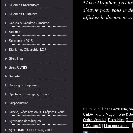
*
Avec Dropbox, pas bes
Sciences Alternatives
s’ouvre pour vous le 
Sciences Humaines
afficher le document ».
Sectes & Sociétés Secrètes
Séismes
Septembre 2015
Sionisme, Oligarchie, LDJ
Sites infos
Sites OVNIS
Société
Sondages, Popularité
Spiritualité, Energies, Lumière
Surpopulation
02:19 Publié dans
Actualité, p
Survie, Réveillez-vous, Préparez-vous
CEDH
,
Franc-Maçonnerie & Jés
Ordre Mondial
,
Rockfeller
,
Roth
Symboles ésotériques
USA, Israël
|
Lien permanent
|
Syrie, Iran, Russie, Irak, Chine