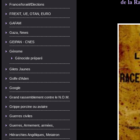
de la R
France/Israël/Elections
FREXIT, UE, OTAN, EURO
GAFAM
Gaza, News
GEIPAN - CNES
Génome
Génocide préparé
Gilets Jaunes
Golfe d'Aden
Google
Grand rassemblement contre le N.O.M.
Grippe porcine ou aviaire
Guerres civiles
Guerres, Armement, armées,
Hiérarchies Angéliques, Metatron