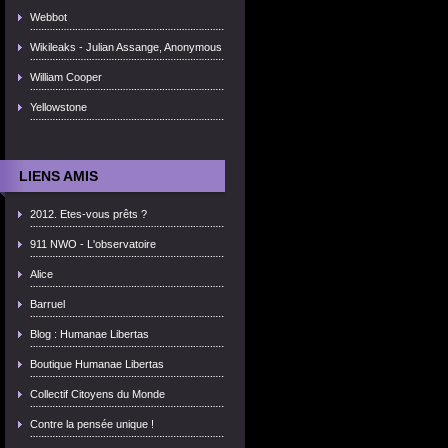
Webbot
Wikileaks - Julian Assange, Anonymous
William Cooper
Yellowstone
LIENS AMIS
2012. Etes-vous prêts ?
911 NWO - L'observatoire
Alice
Barruel
Blog : Humanae Libertas
Boutique Humanae Libertas
Collectif Citoyens du Monde
Contre la pensée unique !