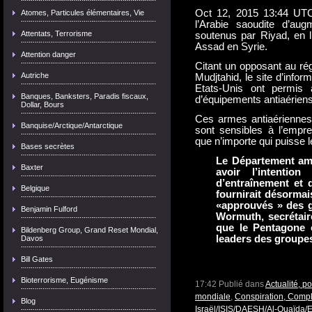
Oct 12, 2015 13:44 UTC
Atomes, Particules élémentaires, Vie
l’Arabie saoudite d’au
Attentats, Terrorisme
soutenus par Riyad, en l
Assad en Syrie.
Attention danger
Citant un opposant au r
Autriche
Mudjtahid, le site d’info
Etats-Unis ont permis 
Banques, Banksters, Paradis fiscaux,
d’équipements antiaériens
Dollar, Bours
Ces armes antiaériennes 
Banquise/Arctique/Antarctique
sont sensibles à l’emprei
que n’importe qui puisse le
Bases secrètes
Le Département amé
Baxter
avoir l’intention
d’entraînement et 
Belgique
fournirait désormai
«approuvés » des g
Benjamin Fulford
Wormuth, secrétair
que le Pentagone o
Bildenberg Group, Grand Reset Mondial,
leaders des groupe
Davos
Bill Gates
Bioterrorisme, Eugénisme
17:42 Publié dans
Actualité, p
mondiale
,
Conspiration, Compl
Blog
Israël/ISIS/DAESH/Al-Quaïda/E