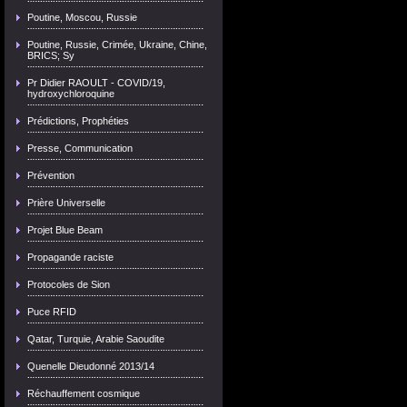
Poutine, Moscou, Russie
Poutine, Russie, Crimée, Ukraine, Chine,
BRICS; Sy
Pr Didier RAOULT - COVID/19,
hydroxychloroquine
Prédictions, Prophéties
Presse, Communication
Prévention
Prière Universelle
Projet Blue Beam
Propagande raciste
Protocoles de Sion
Puce RFID
Qatar, Turquie, Arabie Saoudite
Quenelle Dieudonné 2013/14
Réchauffement cosmique