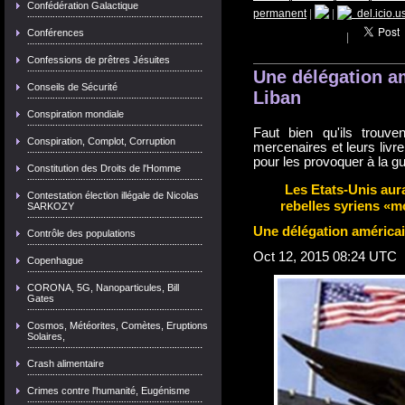
Confédération Galactique
permanent
|
|
del.icio.u
Conférences
|
Confessions de prêtres Jésuites
Une délégation am
Conseils de Sécurité
Liban
Conspiration mondiale
Faut bien qu'ils trouve
Conspiration, Complot, Corruption
mercenaires et leurs livr
pour les provoquer à la gu
Constitution des Droits de l'Homme
Les Etats-Unis aur
Contestation élection illégale de Nicolas
rebelles syriens «
SARKOZY
Une délégation américai
Contrôle des populations
Oct 12, 2015 08:24 UTC
Copenhague
CORONA, 5G, Nanoparticules, Bill
Gates
Cosmos, Météorites, Comètes, Eruptions
Solaires,
Crash alimentaire
Crimes contre l'humanité, Eugénisme