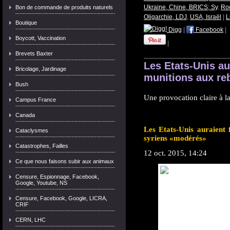
Ukraine, Chine, BRICS; Sy
,
Roc
Bon de commande de produits naturels
Oligarchie, LDJ
,
USA, Israël
|
L
Boutique
Digg
|
Facebook
|
Boycott, Vaccination
|
Brevets Baxter
Les Etats-Unis au
Bricolage, Jardinage
munitions aux re
Bush
Une provocation claire à l
Campus France
Canada
Les Etats-Unis auraient 
Cataclysmes
syriens «modérés»
Catastrophes, Failles
12 oct. 2015, 14:24
Ce que nous faisons subir aux animaux
Censure, Espionnage, Facebook,
Google, Youtube, NS
Censure, Facebook, Google, LICRA,
CRIF
CERN, LHC