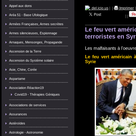
Appel aux dons
del.icio.us
|
|
Imprimer
Aréa 51 - Base Ufologique
|
|
Armées Françaises, Armes secrètes
Le feu vert améri
Armes silencieuses, Espionnage
terroristes en Syr
Arnaques, Mensonges, Propagande
Les malfaisants à l'oeuvre
Ascension de la Terre
Le feu vert américain à
Ascension du Système solaire
Syrie
Asie, Chine, Corée
Aspartame
Association Réaction19
Covid19 - Thérapies Géniques
Associations de services
Assurances
Astéroïdes
Astrologie - Astronomie