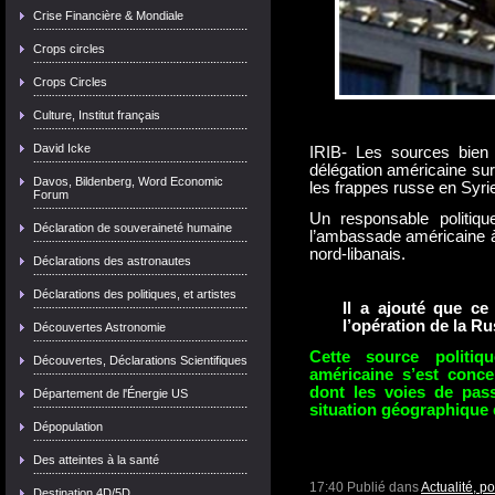
Crise Financière & Mondiale
Crops circles
Crops Circles
Culture, Institut français
David Icke
IRIB- Les sources bien 
délégation américaine sur
Davos, Bildenberg, Word Economic
les frappes russe en Syri
Forum
Un responsable politiqu
Déclaration de souveraineté humaine
l’ambassade américaine à 
nord-libanais.
Déclarations des astronautes
Déclarations des politiques, et artistes
Il a ajouté que c
l’opération de la Ru
Découvertes Astronomie
Cette source politiq
Découvertes, Déclarations Scientifiques
américaine s’est conce
dont les voies de pass
Département de l'Énergie US
situation géographique e
Dépopulation
Des atteintes à la santé
17:40 Publié dans
Actualité, p
Destination 4D/5D