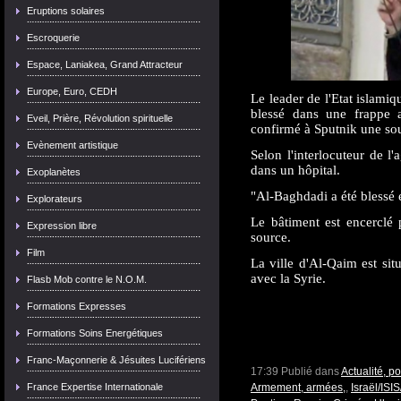
Eruptions solaires
Escroquerie
Espace, Laniakea, Grand Attracteur
Europe, Euro, CEDH
Le leader de l'Etat islami
blessé dans une frappe a
Eveil, Prière, Révolution spirituelle
confirmé à Sputnik une sou
Evènement artistique
Selon l'interlocuteur de l
dans un hôpital.
Exoplanètes
"Al-Baghdadi a été blessé 
Explorateurs
Le bâtiment est encerclé p
Expression libre
source.
Film
La ville d'Al-Qaim est situ
avec la Syrie.
Flasb Mob contre le N.O.M.
Formations Expresses
Formations Soins Energétiques
Franc-Maçonnerie & Jésuites Lucifériens
17:39 Publié dans
Actualité, p
France Expertise Internationale
Armement, armées,
,
Israël/IS