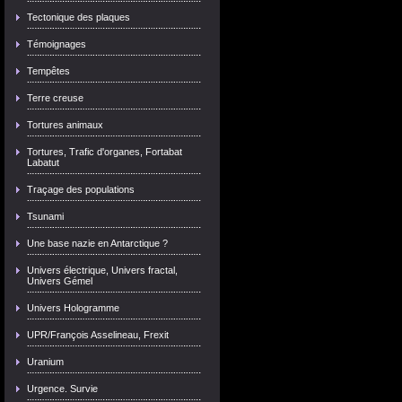
Tectonique des plaques
Témoignages
Tempêtes
Terre creuse
Tortures animaux
Tortures, Trafic d'organes, Fortabat
Labatut
Traçage des populations
Tsunami
Une base nazie en Antarctique ?
Univers électrique, Univers fractal,
Univers Gémel
Univers Hologramme
UPR/François Asselineau, Frexit
Uranium
Urgence. Survie