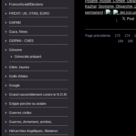
Poutine, Russie, Crimée, Ukra
France/Israël/Elections
Kazhar
,
Sionisme, Oligarchie,
permanent
|
|
del.icio.u
FREXIT, UE, OTAN, EURO
|
GAFAM
Gaza, News
Page précédente
173
174
1
GEIPAN - CNES
184
185
Génome
Génocide préparé
Gilets Jaunes
Golfe d'Aden
Google
Grand rassemblement contre le N.O.M.
Grippe porcine ou aviaire
Guerres civiles
Guerres, Armement, armées,
Hiérarchies Angéliques, Metatron