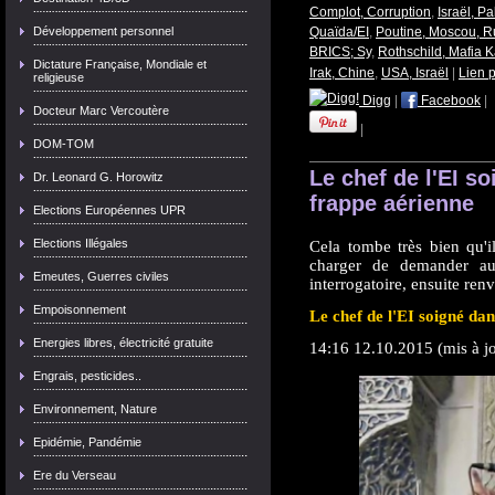
Complot, Corruption
,
Israël, P
Développement personnel
Quaïda/EI
,
Poutine, Moscou, R
BRICS; Sy
,
Rothschild, Mafia 
Dictature Française, Mondiale et
Irak, Chine
,
USA, Israël
|
Lien 
religieuse
Digg
|
Facebook
|
Docteur Marc Vercoutère
|
DOM-TOM
Le chef de l'EI s
Dr. Leonard G. Horowitz
frappe aérienne
Elections Européennes UPR
Elections Illégales
Cela tombe très bien qu'i
charger de demander aux
Emeutes, Guerres civiles
interrogatoire, ensuite ren
Empoisonnement
Le chef de l'EI soigné dan
Energies libres, électricité gratuite
14:16 12.10.2015 (mis à j
Engrais, pesticides..
Environnement, Nature
Epidémie, Pandémie
Ere du Verseau