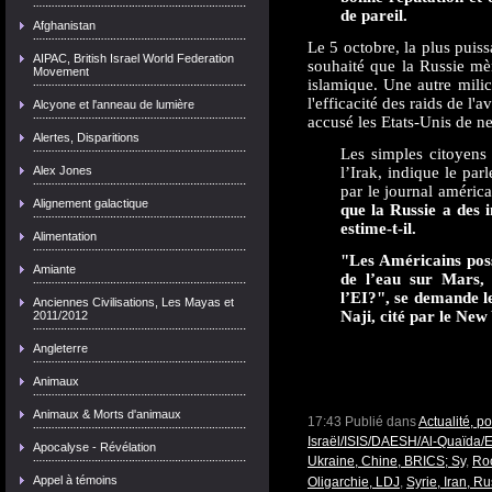
de pareil.
Afghanistan
Le 5 octobre, la plus puiss
AIPAC, British Israel World Federation
souhaité que la Russie mèn
Movement
islamique. Une autre milic
l'efficacité des raids de l'a
Alcyone et l'anneau de lumière
accusé les Etats-Unis de n
Alertes, Disparitions
Les simples citoyens 
Alex Jones
l’Irak, indique le par
par le journal améri
Alignement galactique
que la Russie a des i
estime-t-il.
Alimentation
"Les Américains poss
Amiante
de l’eau sur Mars, 
l’EI?", se demande l
Anciennes Civilisations, Les Mayas et
Naji, cité par le Ne
2011/2012
Angleterre
Animaux
Animaux & Morts d'animaux
17:43 Publié dans
Actualité, p
Israël/ISIS/DAESH/Al-Quaïda/E
Apocalyse - Révélation
Ukraine, Chine, BRICS; Sy
,
Roc
Appel à témoins
Oligarchie, LDJ
,
Syrie, Iran, Ru