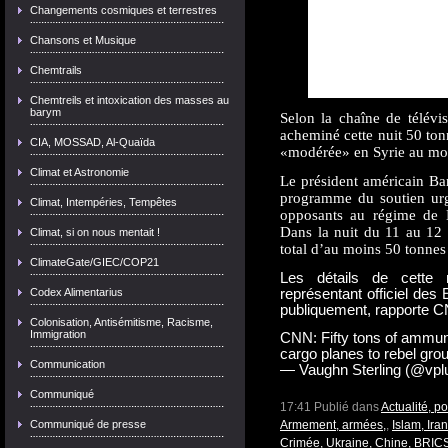
Changements cosmiques et terrestres
Chansons et Musique
Chemtrails
Chemtreils et intoxication des masses au
barym
Selon la chaîne de télévi
acheminé cette nuit 50 ton
CIA, MOSSAD, Al-Quaïda
«modérée» en Syrie au moy
Climat et Astronomie
Le président américain Ba
programme du soutien urge
Climat, Intempéries, Tempêtes
opposants au régime de B
Dans la nuit du 11 au 12 
Climat, si on nous mentait !
total d’au moins 50 tonnes 
ClimateGate/GIEC/COP21
Les détails de cette 
Codex Alimentarius
représentant officiel des 
publiquement, rapporte 
Colonisation, Antisémitisme, Racisme,
Immigration
CNN: Fifty tons of ammuni
cargo planes to rebel grou
Communication
— Vaughn Sterling (@vpl
Communiqué
17:41 Publié dans
Actualité, p
Communiqué de presse
Armement, armées,
,
Islam, Iran
Crimée, Ukraine, Chine, BRICS