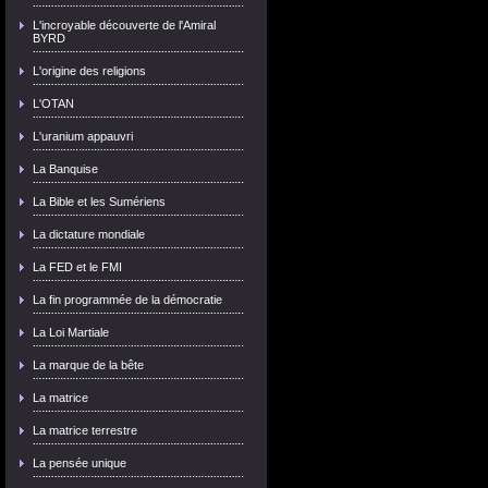
L'incroyable découverte de l'Amiral
BYRD
L'origine des religions
L'OTAN
L'uranium appauvri
La Banquise
La Bible et les Sumériens
La dictature mondiale
La FED et le FMI
La fin programmée de la démocratie
La Loi Martiale
La marque de la bête
La matrice
La matrice terrestre
La pensée unique