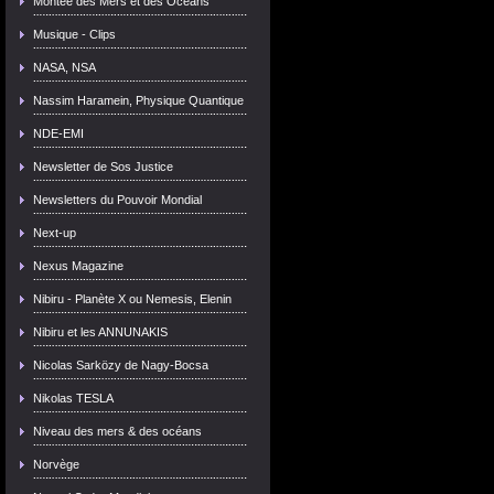
Montée des Mers et des Océans
Musique - Clips
NASA, NSA
Nassim Haramein, Physique Quantique
NDE-EMI
Newsletter de Sos Justice
Newsletters du Pouvoir Mondial
Next-up
Nexus Magazine
Nibiru - Planète X ou Nemesis, Elenin
Nibiru et les ANNUNAKIS
Nicolas Sarközy de Nagy-Bocsa
Nikolas TESLA
Niveau des mers & des océans
Norvège