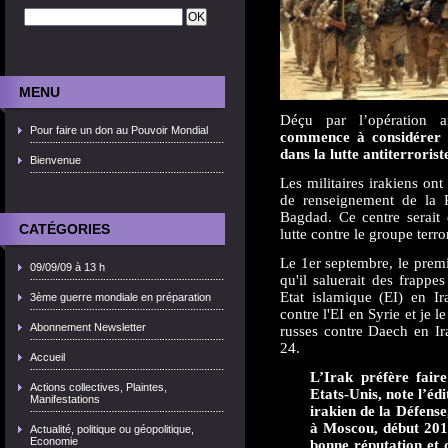
MENU
Déçu par l’opération am
Pour faire un don au Pouvoir Mondial
commence à considérer 
dans la lutte antiterrorist
Bienvenue
Les militaires irakiens on
de renseignement de la Ru
Bagdad. Ce centre serait 
CATÉGORIES
lutte contre le groupe terro
Le 1er septembre, le premi
09/09/09 à 13 h
qu'il saluerait des frappe
Etat islamique (EI) en Ir
3ème guerre mondiale en préparation
contre l'EI en Syrie et je l
Abonnement Newsletter
russes contre Daech en Ir
24.
Accueil
L’Irak préfère faire
Actions collectives, Plaintes,
Etats-Unis, note l’éd
Manifestations
irakien de la Défense
à Moscou, début 2015
Actualité, politique ou géopolitique,
Economie
bonne réputation et 