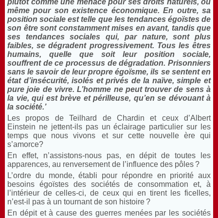
plutôt comme une menace pour ses droits naturels, ou
même pour son existence économique. En outre, sa
position sociale est telle que les tendances égoïstes de
son être sont constamment mises en avant, tandis que
ses tendances sociales qui, par nature, sont plus
faibles, se dégradent progressivement. Tous les êtres
humains, quelle que soit leur position sociale,
souffrent de ce processus de dégradation. Prisonniers
sans le savoir de leur propre égoïsme, ils se sentent en
état d’insécurité, isolés et privés de la naïve, simple et
pure joie de vivre. L’homme ne peut trouver de sens à
la vie, qui est brève et périlleuse, qu’en se dévouant à
la société.’
Les propos de Teilhard de Chardin et ceux d’Albert
Einstein ne jettent-ils pas un éclairage particulier sur les
temps que nous vivons et sur cette nouvelle ère qui
s’amorce?
En effet, n’assistons-nous pas, en dépit de toutes les
apparences, au renversement de l’influence des pôles ?
L’ordre du monde, établi pour répondre en priorité aux
besoins égoïstes des sociétés de consommation et, à
l’intérieur de celles-ci, de ceux qui en tirent les ficelles,
n’est-il pas à un tournant de son histoire ?
En dépit et à cause des guerres menées par les sociétés