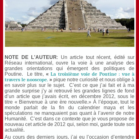
NOTE DE L'AUTEUR
:
Un article tout récent, édité sur
Réseau international, ouvre la voie à une analyse des
grandes orientations qui émergent des politiques de
Poutine.
Le titre,
«
La troisième voie de Poutine : vue à
travers le nooscope.
»
pique notre curiosité et nous oblige à
en savoir plus sur le sujet.
C’est ce que j’ai fait et à ma
grande surprise j’y ai retrouvé les grandes lignes de fond
d’un article que j’avais écrit, en décembre 2012, sous le
titre « Bienvenue à une ère nouvelle.» À l’époque, tout le
monde parlait de la fin du calendrier maya et les
spéculations ne manquaient pas quant à l’avenir de notre
Humanité.
C’est dans ce contexte que je vous propose de
nouveau cet article de 2012 qui, selon moi, garde toute son
actualité
.
Au cours des derniers jours, j’ai eu l’occasion d’entendre