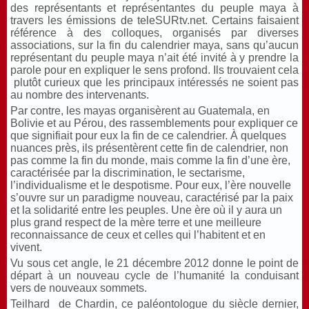
des représentants et représentantes du peuple maya à
travers les émissions de teleSURtv.net. Certains faisaient
référence à des colloques, organisés par diverses
associations, sur la fin du calendrier maya, sans qu’aucun
représentant du peuple maya n’ait été invité à y prendre la
parole pour en expliquer le sens profond. Ils trouvaient cela
plutôt curieux que les principaux intéressés ne soient pas
au nombre des intervenants.
Par contre, les mayas organisèrent au Guatemala, en
Bolivie et au Pérou, des rassemblements pour expliquer ce
que signifiait pour eux la fin de ce calendrier. À quelques
nuances près, ils présentèrent cette fin de calendrier, non
pas comme la fin du monde, mais comme la fin d’une ère,
caractérisée par la discrimination, le sectarisme,
l’individualisme et le despotisme. Pour eux, l’ère nouvelle
s’ouvre sur un paradigme nouveau, caractérisé par la paix
et la solidarité entre les peuples. Une ère où il y aura un
plus grand respect de la mère terre et une meilleure
reconnaissance de ceux et celles qui l’habitent et en
vivent.
Vu sous cet angle, le 21 décembre 2012 donne le point de
départ à un nouveau cycle de l’humanité la conduisant
vers de nouveaux sommets.
Teilhard de Chardin, ce paléontologue du siècle dernier,