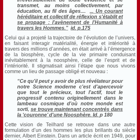
transmet, au moins collectivement, par
éducation, au fil des âges....
... Un courant
héréditaire et collectif de réflexion s'établit et
se propage : l'avènement de l'Humanité à
travers les Hommes.”
id. p.175
Celui qui a projeté la trajectoire de l’évolution de l’univers,
en faisant interagir matérialité, énergie et intériorité à
travers des millions d’années, en était arrivé à l’émergence
de la biosphère, cycle de la vie primaire conduisant
inévitablement à la noosphère, celle de l’esprit et de
l’intériorité. Il stigmatisait ainsi l’étape que nous vivons
comme un lieu de passage obligé et nouveau :
“Ce qu'il peut y avoir de plus révélateur pour
notre Science moderne c'est d'apercevoir
que tout le précieux, tout l'actif, tout le
progressif contenu originellement dans le
lambeau cosmique d'où notre monde est
sorti,
se trouve maintenant concentrés dans
la ‘couronne’ d'une Noosphère. Id.
p 180
Cette vision de Teilhard se retrouve dans une autre
formulation d’un des hommes les plus brillants du siècle
dernier, Albert Einstein. Dans un article écrit en 1949, pour