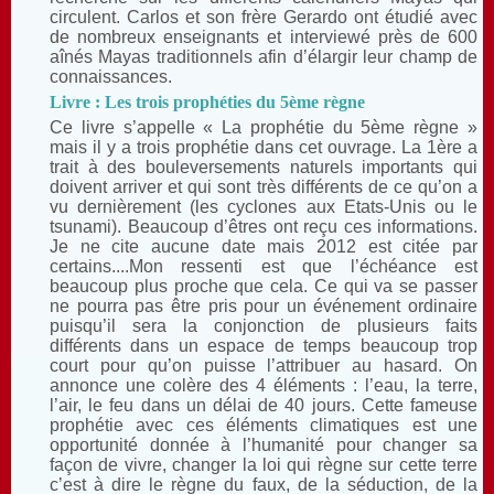
circulent. Carlos et son frère Gerardo ont étudié avec
de nombreux enseignants et interviewé près de 600
aînés Mayas traditionnels afin d’élargir leur champ de
connaissances.
Livre : Les trois prophéties du 5ème règne
Ce livre s’appelle « La prophétie du 5ème règne »
mais il y a trois prophétie dans cet ouvrage. La 1ère a
trait à des bouleversements naturels importants qui
doivent arriver et qui sont très différents de ce qu’on a
vu dernièrement (les cyclones aux Etats-Unis ou le
tsunami). Beaucoup d’êtres ont reçu ces informations.
Je ne cite aucune date mais 2012 est citée par
certains....Mon ressenti est que l’échéance est
beaucoup plus proche que cela. Ce qui va se passer
ne pourra pas être pris pour un événement ordinaire
puisqu’il sera la conjonction de plusieurs faits
différents dans un espace de temps beaucoup trop
court pour qu’on puisse l’attribuer au hasard. On
annonce une colère des 4 éléments : l’eau, la terre,
l’air, le feu dans un délai de 40 jours. Cette fameuse
prophétie avec ces éléments climatiques est une
opportunité donnée à l’humanité pour changer sa
façon de vivre, changer la loi qui règne sur cette terre
c’est à dire le règne du faux, de la séduction, de la