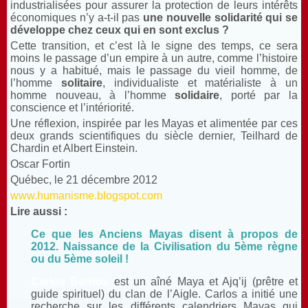
industrialisées pour assurer la protection de leurs intérêts
économiques n’y a-t-il pas
une nouvelle solidarité qui se
développe chez ceux qui en sont exclus ?
Cette transition, et c’est là le signe des temps, ce sera
moins le passage d’un empire à un autre, comme l’histoire
nous y a habitué, mais le passage du vieil homme, de
l’homme
solitaire
, individualiste et matérialiste à un
homme nouveau, à l’homme
solidaire
, porté par la
conscience et l’intériorité.
Une réflexion, inspirée par les Mayas et alimentée par ces
deux grands scientifiques du siècle dernier, Teilhard de
Chardin et Albert Einstein.
Oscar Fortin
Québec, le 21 décembre 2012
www.humanisme.blogspot.com
Lire aussi :
Ce que les Anciens Mayas disent à propos de
2012. Naissance de la Civilisation du 5ème règne
ou du 5ème soleil !
Carlos Barrios
est un aîné Maya et Ajq’ij (prêtre et
guide spirituel) du clan de l’Aigle. Carlos a initié une
recherche sur les différents calendriers Mayas qui