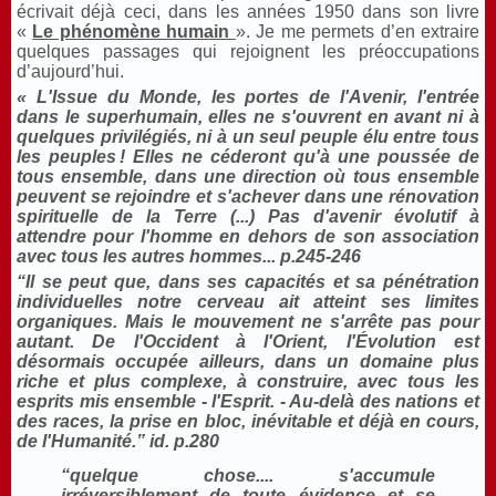
écrivait déjà ceci, dans les années 1950 dans son livre
«
Le phénomène humain
». Je me permets d’en extraire
quelques passages qui rejoignent les préoccupations
d’aujourd’hui.
« L'Issue du Monde, les portes de l'Avenir, l'entrée
dans le superhumain, elles ne s'ouvrent en avant ni à
quelques privilégiés, ni à un seul peuple élu entre tous
les peuples ! Elles ne céderont qu'à une poussée de
tous ensemble, dans une direction où tous ensemble
peuvent se rejoindre et s'achever dans une rénovation
spirituelle de la Terre (...) Pas d'avenir évolutif à
attendre pour l'homme en dehors de son association
avec tous les autres hommes... p.245-246
“Il se peut que, dans ses capacités et sa pénétration
individuelles notre cerveau ait atteint ses limites
organiques. Mais le mouvement ne s'arrête pas pour
autant. De l'Occident à l'Orient, l'Évolution est
désormais occupée ailleurs, dans un domaine plus
riche et plus complexe, à construire, avec tous les
esprits mis ensemble - l'Esprit. - Au-delà des nations et
des races, la prise en bloc, inévitable et déjà en cours,
de l'Humanité.” id. p.280
“quelque chose.... s'accumule
irréversiblement de toute évidence et se