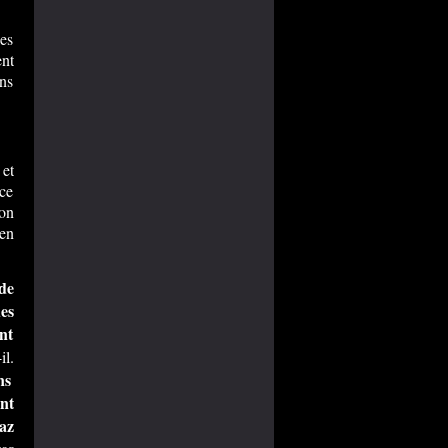
les
ent
ons
et
ce
ion
en
de
des
nt
il.
ns
ent
az