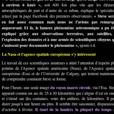
à environ 6 km/s »,
soit 600 fois plus vite que les élémen
atmosphériques de part et d’autre de ce ruban, explique le spécialis
« Steve ser
relayé par la page Facebook des premiers observateurs.
en fait assez commun mais nous ne l’avions pas remarq
auparavant. Et là, le fameux phénomène astronomique a pu êt
expliqué grâce aux observations terrestres, aux satellites,
l’explosion des données et à une armée de scientifiques citoyens 
s’unissent pour documenter le phénomène »,
ajoute-t-il.
La Nasa et l’agence spatiale européenne s’y intéressent
Le travail de ces scientifiques amateurs a attiré l’attention d’experts p
pointus de l’Agence spatiale américaine (Nasa), de l’Agence spati
européenne (Esa) et de l’Université de Calgary, qui tentent mainten
de comprendre comment Steve se forme.
du rayon mauve circule
Pour l’heure, une seule image
, via l’Esa. St
apparaît comme un arc de 25 à 30 kilomètres qui s’aligne d’est en ou
et s’étend sur des centaines, voire des milliers, de kilomètres. Il p
durer jusqu’à une heure ou plus. Il semble être saisonnier, disparaiss
Il émet de la lumière la plupart du temps 
d’octobre à février.