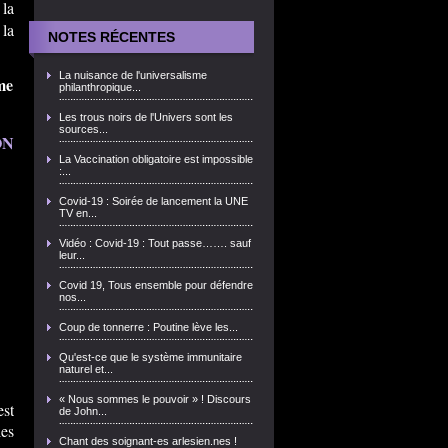
 la
 la
NOTES RÉCENTES
La nuisance de l'universalisme
me
philanthropique...
Les trous noirs de l'Univers sont les
sources...
ON
La Vaccination obligatoire est impossible
:...
Covid-19 : Soirée de lancement la UNE
TV en...
Vidéo : Covid-19 : Tout passe……. sauf
leur...
Covid 19, Tous ensemble pour défendre
nos...
Coup de tonnerre : Poutine lève les...
Qu'est-ce que le système immunitaire
naturel et...
« Nous sommes le pouvoir » ! Discours
est
de John...
les
Chant des soignant-es arlesien.nes !