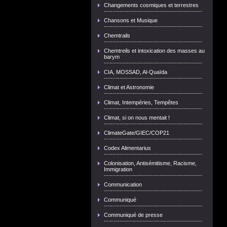
Changements cosmiques et terrestres
Chansons et Musique
Chemtrails
Chemtreils et intoxication des masses au
barym
CIA, MOSSAD, Al-Quaïda
Climat et Astronomie
Climat, Intempéries, Tempêtes
Climat, si on nous mentait !
ClimateGate/GIEC/COP21
Codex Alimentarius
Colonisation, Antisémitisme, Racisme,
Immigration
Communication
Communiqué
Communiqué de presse