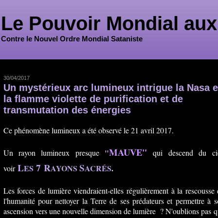
Le Pouvoir Mondial aux
Contre le Nouvel Ordre Mondial Sataniste
30/04/2017
Un mystérieux arc lumineux intrigue la Nasa e
la flamme violette de purification et de
transmutation des énergies
Ce phénomène lumineux a été observé le 21 avril 2017.
MAUVE"
"
Un rayon lumineux presque
qui descend du cie
L
7
R
S
ES
AYONS
ACRÉS
.
voir
Les forces de lumière viendraient-elles régulièrement à la rescousse
l'humanité pour nettoyer la Terre de ses prédateurs et permettre à 
ascension vers une nouvelle dimension de lumière ? N'oublions pas 