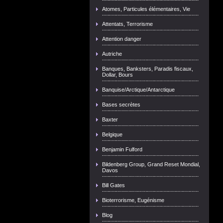
Atomes, Particules élémentaires, Vie
Attentats, Terrorisme
Attention danger
Autriche
Banques, Banksters, Paradis fiscaux,
Dollar, Bours
Banquise/Arctique/Antarctique
Bases secrètes
Baxter
Belgique
Benjamin Fulford
Bildenberg Group, Grand Reset Mondial,
Davos
Bill Gates
Bioterrorisme, Eugénisme
Blog