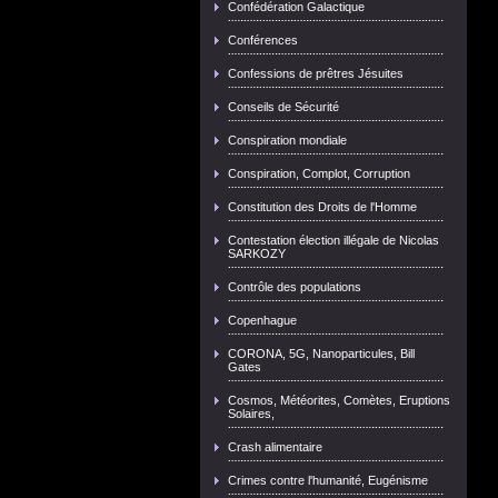
Confédération Galactique
Conférences
Confessions de prêtres Jésuites
Conseils de Sécurité
Conspiration mondiale
Conspiration, Complot, Corruption
Constitution des Droits de l'Homme
Contestation élection illégale de Nicolas
SARKOZY
Contrôle des populations
Copenhague
CORONA, 5G, Nanoparticules, Bill
Gates
Cosmos, Météorites, Comètes, Eruptions
Solaires,
Crash alimentaire
Crimes contre l'humanité, Eugénisme