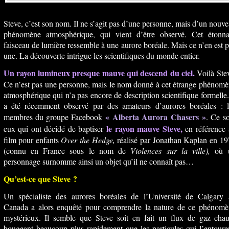
Steve, c’est son nom. Il ne s’agit pas d’une personne, mais d’un nouv
phénomène atmosphérique, qui vient d’être observé. Cet étonna
faisceau de lumière ressemble à une aurore boréale. Mais ce n’en est 
une. La découverte intrigue les scientifiques du monde entier.
Un rayon lumineux presque mauve qui descend du ciel.
Voilà Ste
Ce n’est pas une personne, mais le nom donné à cet étrange phénom
atmosphérique qui n’a pas encore de description scientifique formelle.
a été récemment observé par des amateurs d’aurores boréales : l
« Alberta Aurora Chasers »
membres du groupe Facebook
. Ce s
le rayon mauve Steve,
eux qui ont décidé de baptiser
en référence 
film pour enfants
Over the Hedge,
réalisé par Jonathan Kaplan en 1
(connu en France sous le nom de
Violences sur la ville),
où 
personnage surnomme ainsi un objet qu’il ne connaît pas…
Qu’est-ce que Steve ?
Un spécialiste des aurores boréales de l’Université de Calgary 
Canada a alors enquêté pour comprendre la nature de ce phénomè
mystérieux. Il semble que Steve soit en fait un flux de gaz chau
bougeant beaucoup plus rapidement que les particules qui l’entoure