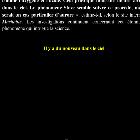
comme l
oxygène et l
azote. Cela provoque donc des lueurs vert
’
’
dans le ciel. Le phénomène Steve semble suivre ce procédé, ma
serait un cas particulier d
aurore »
’
, estime-t-il, selon le site inter
Mashable
. Les investigations continuent concernant cet étonna
phénomène qui intrigue la science.
Il y a du nouveau dans le ciel