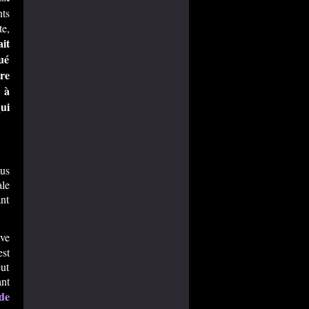
ts
te,
ait
ué
re
 à
qui
lus
ale
ant
eve
est
eut
ant
de