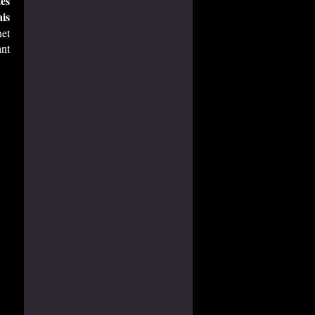
es
is
net
nt