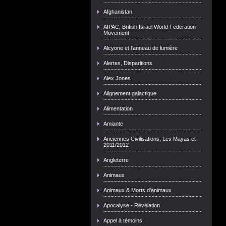
Afghanistan
AIPAC, British Israel World Federation
Movement
Alcyone et l'anneau de lumière
Alertes, Disparitions
Alex Jones
Alignement galactique
Alimentation
Amiante
Anciennes Civilisations, Les Mayas et
2011/2012
Angleterre
Animaux
Animaux & Morts d'animaux
Apocalyse - Révélation
Appel à témoins