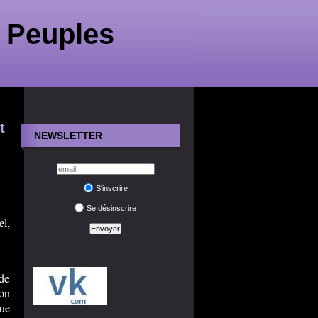
 Peuples
t
NEWSLETTER
S'inscrire
Se désinscrire
l,
 de
son
que