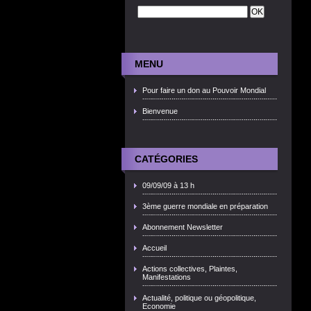
MENU
Pour faire un don au Pouvoir Mondial
Bienvenue
CATÉGORIES
09/09/09 à 13 h
3ème guerre mondiale en préparation
Abonnement Newsletter
Accueil
Actions collectives, Plaintes,
Manifestations
Actualité, politique ou géopolitique,
Economie