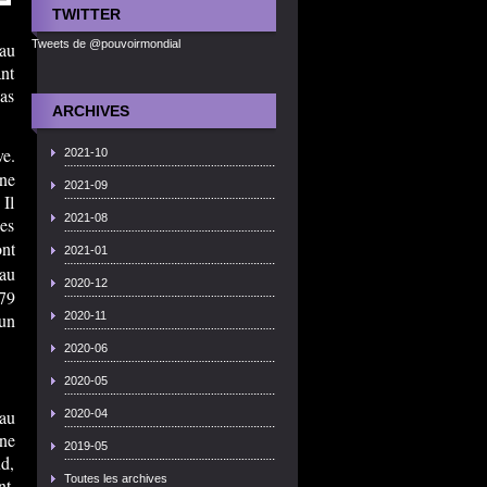
TWITTER
Tweets de @pouvoirmondial
eau
nt
pas
ARCHIVES
ve.
2021-10
ène
2021-09
 Il
2021-08
es
ont
2021-01
au
2020-12
979
un
2020-11
2020-06
2020-05
au
2020-04
ne
2019-05
d,
Toutes les archives
nt,