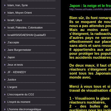
Islam, Iran, Syrie
Japon : la neige et le fro
http://www.ushuaia.com/info-planet
Islam, Moyen Orient
Bien sûr, ils font remar
Israël, Libye
Ils se moquent de nous
nous a pas attendus pou
Israël, Palestine, Colonisation
Mais au moins avec la
s'éteignent, la radioacti
Israël/ISIS/DAESH/Al-Quaïda/EI
d'autres pays ne sero
effectivement sur plac
J'accepte
sans abris et sans ress
Il appartiendra aux aut
Jane Burgermeister
pour protéger les popula
les accidents nucléaires
Japon
Jeux et tests
De deux maux, il faut ch
réacteurs s'éteignent m
JF - KENNEDY
sont tous les Japonais
monde avec.
Justice
Merci à vous tous et si
L'argent
travail de visualisation 
L'escroquerie du CO2
1 - Visualisons la glace 
L'esprit du moment
réacteurs nucléaires,
2 - des bulles de l
L'homme électromagnétique
nucléaires pour les isol