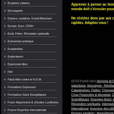
Eruptions solaires
Apprenez à penser au temps
monde doit s'écrouler pour
Escroquerie
Ne résistez donc pas aux 
Espace, Laniakea, Grand Attracteur
rapides. Adaptez-vous !
Europe, Euro, CEDH
Eveil, Prière, Révolution spirituelle
Evènement artistique
Exoplanètes
Explorateurs
Expression libre
Film
Flasb Mob contre le N.O.M.
02:03 Publié dans
Alcyone et 
galactique
,
Apocalyse - Révéla
Formations Expresses
Catastrophes, Failles
,
Changem
Formations Soins Energétiques
Crise Financière & Mondiale
,
D
Scientifiques
,
Energies libres, é
Franc-Maçonnerie & Jésuites Lucifériens
Révolution spirituelle
,
Intempér
International
,
Inversion des pô
France Expertise Internationale
Propres existent !
,
Magnétisme 