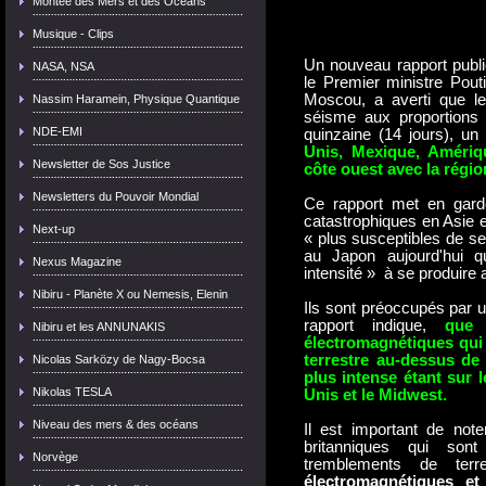
Montée des Mers et des Océans
Musique - Clips
Un nouveau rapport publié
NASA, NSA
le Premier ministre Pouti
Moscou, a averti que l
Nassim Haramein, Physique Quantique
séisme aux proportions 
NDE-EMI
quinzaine (14 jours), un
Unis, Mexique, Amériq
Newsletter de Sos Justice
côte ouest avec la régi
Newsletters du Pouvoir Mondial
Ce rapport met en gard
catastrophiques en Asie e
Next-up
« plus susceptibles de s
au Japon aujourd'hui q
Nexus Magazine
intensité » à se produire
Nibiru - Planète X ou Nemesis, Elenin
Ils sont préoccupés par 
rapport indique,
que 
Nibiru et les ANNUNAKIS
électromagnétiques qui
terrestre au-dessus d
Nicolas Sarközy de Nagy-Bocsa
plus intense étant sur l
Nikolas TESLA
Unis et le Midwest.
Niveau des mers & des océans
Il est important de note
britanniques qui sont
Norvège
tremblements de ter
électromagnétiques et