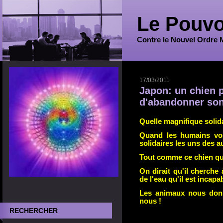
Le Pouvo
Contre le Nouvel Ordre 
17/03/2011
Japon: un chien 
d'abandonner son
Quelle magnifique solida
Quand les humains vont
solidaires les uns des a
Tout comme ce chien qui
On dirait qu'il cherche 
de l'eau qu'il est incapa
Les animaux nous donn
nous !
RECHERCHER