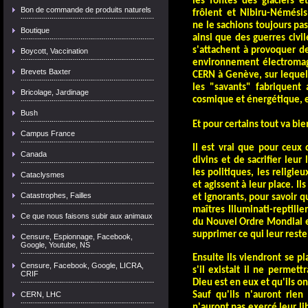
les fontes des glaciers 
Bon de commande de produits naturels
frôlent et Nibiru-Némés
ne le sachions toujours pas
Boutique
ainsi que des guer
res civi
s'attachent à provoquer d
Boycott, Vaccination
env
ironnement électromag
Brevets Baxter
CERN à Genève, sur lequel
les "savants" fabriquent
Bricolage, Jardinage
cosmique et énergétique, et
Bush
Et pour certains tout va bien
Campus France
Il est vrai que pour ceux
Canada
divins et de sacrifier leur
les politiques, les religi
Cataclysmes
et agissent à leur place.
Il
Catastrophes, Failles
et ignorants, pour savoir q
maîtres Illuminati-reptili
Ce que nous faisons subir aux animaux
du Nouvel Ordre Mondial e
supprimer ce qui leur reste
Censure, Espionnage, Facebook,
Google, Youtube, NS
Ensuite ils viendront se pl
Censure, Facebook, Google, LICRA,
s'il existait il ne permett
CRIF
Dieu est en eux et qu'ils on
CERN, LHC
Sauf qu'ils n'auront rien 
n'auront pas exercé leur l