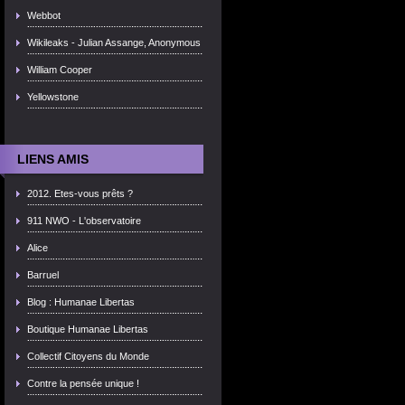
Webbot
Wikileaks - Julian Assange, Anonymous
William Cooper
Yellowstone
LIENS AMIS
2012. Etes-vous prêts ?
911 NWO - L'observatoire
Alice
Barruel
Blog : Humanae Libertas
Boutique Humanae Libertas
Collectif Citoyens du Monde
Contre la pensée unique !