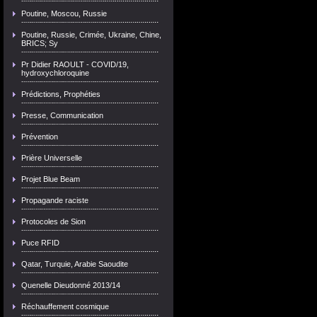
Poutine, Moscou, Russie
Poutine, Russie, Crimée, Ukraine, Chine,
BRICS; Sy
Pr Didier RAOULT - COVID/19,
hydroxychloroquine
Prédictions, Prophéties
Presse, Communication
Prévention
Prière Universelle
Projet Blue Beam
Propagande raciste
Protocoles de Sion
Puce RFID
Qatar, Turquie, Arabie Saoudite
Quenelle Dieudonné 2013/14
Réchauffement cosmique