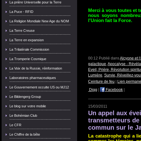
La prière Universelle pour la Terre
Merci à vous toutes et 
La Puce - RFID
nous soyons nombreux
l'Union fait la Force.
La Religion Mondiale New Age du NOM
La Terre Creuse
La Terre en expansion
La Trilatérale Commission
00:12 Publié dans
Alcyone et 
La Tromperie Cosmique
galactique
,
Apocalyse - Révéla
La Voix de la Russie, réinformation
Eveil, Prière, Révolution spiritu
Lumière
,
Survie, Réveillez-vo
Laboratoires pharmaceutiques
Ceinture de feu
|
Lien permane
Le Gouvernement occulte US ou MJ12
Digg
|
Facebook
|
Le Bildengerg Group
Le blog sur votre mobile
15/03/2011
Un appel aux évei
Le Bohémian Club
transmetteurs de 
Le CFR
commun sur le Ja
Le Chiffre de la bête
La catastrophe qui a l