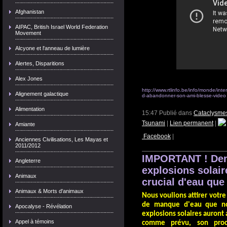
Afghanistan
AIPAC, British Israel World Federation
Movement
Alcyone et l'anneau de lumière
Alertes, Disparitions
Alex Jones
http://www.rtlinfo.be/info/monde/in
Alignement galactique
d-abandonner-son-ami-blesse-video
Alimentation
15:47 Publié dans
Cataclysme
Tsunami
|
Lien permanent
|
Amiante
Facebook
|
Anciennes Civilisations, Les Mayas et
2011/2012
IMPORTANT ! Dema
Angleterre
explosions solair
Animaux
crucial d'eau que
Animaux & Morts d'animaux
Nous voulions attirer votre
de manque d'eau que nou
Apocalyse - Révélation
explosions solaires auront a
Appel à témoins
comme prévu, son proce