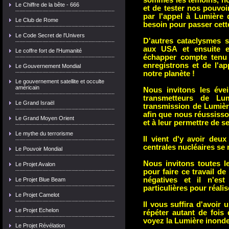
sommes les témoins, no
Le Chiffre de la bête - 666
et de tester nos pouvo
par l'appel à Lumière 
Le Club de Rome
besoin pour passer cette
Le Code Secret de l'Univers
D'autres cataclysmes 
aux USA et ensuite 
Le coffre fort de l'Humanité
échapper compte ten
enregistrons et de l'a
Le Gouvernement Mondial
notre planète !
Le gouvernement satellite et occulte
américain
Nous invitons les évei
transmetteurs de Lu
Le Grand Israël
transmission de Lumièr
afin que nous réussisso
Le Grand Moyen Orient
et à leur permettre de s
Le mythe du terrorisme
Il vient d'y avoir deu
centrales nucléaires se 
Le Pouvoir Mondial
Nous invitons toutes l
Le Projet Avalon
pour faire ce travail de
négatives et il n'est
Le Projet Blue Beam
particulières pour réalis
Le Projet Camelot
Il vous suffira d'avoir 
Le Projet Echelon
répéter autant de fois
voyez la Lumière inonde
Le Projet Révélation