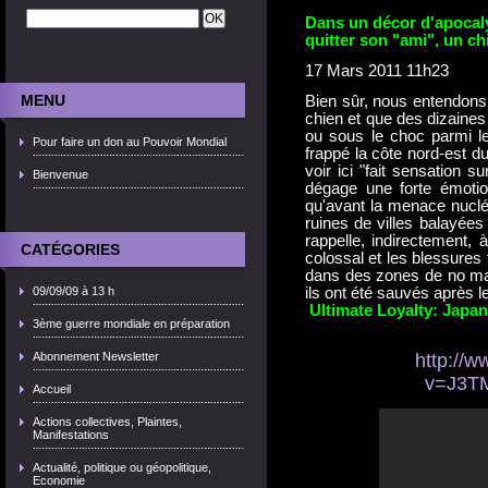
Dans un décor d'apocaly
quitter son "ami", un chi
17 Mars 2011
11h23
MENU
Bien sûr, nous entendons 
chien et que des dizaines
ou sous le choc parmi le
Pour faire un don au Pouvoir Mondial
frappé la côte nord-est d
voir ici "fait sensation 
Bienvenue
dégage une forte émotio
qu'avant la menace nucléa
ruines de villes balayées
rappelle, indirectement, 
CATÉGORIES
colossal et les blessures 
dans des zones de no man
09/09/09 à 13 h
ils ont été sauvés après l
Ultimate Loyalty: Japa
3ème guerre mondiale en préparation
Abonnement Newsletter
http://
v=J3TM
Accueil
Actions collectives, Plaintes,
Manifestations
Actualité, politique ou géopolitique,
Economie