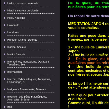
De la glace, du froi
Histoire secrète du monde
nucléaires pour les refro
Histoire secrète du Monde
Un rappel de notre dem
Hitler, Nazisme
MEDITATION
JAPON tou
Holocaute
vous le souhaitez.
Honduras
Faites une
pose dans u
trouviez, par la pensée, 
Humour, Chants, Détente
1 -
Une bulle de Lumièr
Insolite, Société
Japon,
Institut français
2 - Une bulle de lumière
3 - De la glace, du fr
Intempéries, Inondations, Ouragans,
nucléaires pour les refro
Tempêtes, Séis
4 -
U
ne bulle de pr
centrales nucléaires et 
International
nos frères et soeurs Ja
Internet, Cyber-attaques, Anonymus,
Espionnage, NS
Et bingo ! Il a neigé su
de - 5 ° sont attendues 
Intrigues - Assassinats, Attentats
Il faut quoi pour arrêter
Inversion des pôles magnétiques,
et du froid.
Anomalies, Brèche
Comme quoi, il suffit d
!
Irak