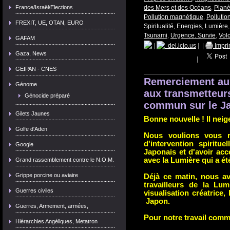
France/Israël/Elections
des Mers et des Océans
,
Planè
Pollution magnétique
,
Pollutio
FREXIT, UE, OTAN, EURO
Spiritualité, Energies, Lumière
Tsunami
,
Urgence. Survie
,
Vol
GAFAM
|
del.icio.us
|
|
Impri
Gaza, News
|
GEIPAN - CNES
Remerciement aux
Génome
aux transmetteurs
Génocide préparé
commun sur le Ja
Gilets Jaunes
B
onne nouvelle ! Il neig
Golfe d'Aden
Nous voulions vous r
d'intervention spiritu
Google
Japonais et d'avoir acc
avec la Lumière qui a é
Grand rassemblement contre le N.O.M.
Grippe porcine ou aviaire
Déjà ce matin, nous av
travailleurs de la Lu
Guerres civiles
visualisation créatrice,
Japon.
Guerres, Armement, armées,
Pour notre travail com
Hiérarchies Angéliques, Metatron