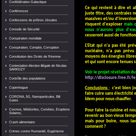
Confédération Galactique
Ce qui revient à dire et 
Conférences
juste titre, des centrales n
massives et/ou d'inversio
Confessions de prêtres Jésuites
risquent d'exploser
mais q
Conseils de Sécurité
nous n'aurons plus d'ea
cesseront aussi de fonction
Conspiration mondiale
L'Etat qui n'a pas été pr
Conspiration, Complot, Corruption
nucléaire, n'a pas prévu 
moyens des énergies libres
Constitution des Droits de l'Homme
et qui sont encore tenues s
Contestation élection illégale de Nicolas
SARKOZY
Voir le projet révélation du
http://disclosure.free.fr/l
Contrôle des populations
Copenhague
Conclusions
:
c'est bien j
faire cuire sans électricité 
CORONA, 5G, Nanoparticules, Bill
Idem pour n
ous chauffer.
Gates
Cosmos, Météorites, Comètes, Eruptions
Pour faire la cuisine et n
Solaires,
revenir au bon vieux temps
mais pour boire, nous lav
Crash alimentaire
comment ?
Crimes contre l'humanité, Eugénisme