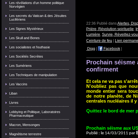
Les révélations d'un homme politique
Norvégien
Les secrets du Vatican & des Jésuites
Lucifériens
22:36 Publié dans
Alertes, Dis
Les Signes Mystérieux
Prière, Révolution spirituelle
,
I
Lumière
,
Survie, Réveillez-vo
Les Skull and Bones
Ceinture de feu
|
Lien permane
Les socialistes et l'euthasie
Digg
|
Facebook
|
Les Sociétés Secrètes
Prochain séisme 
Les Sumériens
confirment
Les Techniques de manipulation
Et cela ne va pas s'arrête
Les Vaccins
N'oubliez pas que nou
monde entier sera tou
Liban
de notre planète, de N
centrales nucléaires il 
Livres
Quittez le bord de mer p
Lobbying et Politique, Laboratoires
Pharmaceutique
Macron, Mensonges
Prochain séisme aux US
Publié : le 14/03/2011 par
Magnétisme terrestre