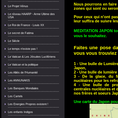
Nous pourrons en faire 
Le Projet Vénus
zones qui sont ou sero
Le réseau HAARP - Arme Ultime des
Pour ceux qui n'ont pas 
USA
leur suffira de suivre l
Le Roi de France - Louis XX
MEDITATION JAPON tous 
Le secret de Fatima
vous le souhaitez.
Le Siècle
Faites une
pose da
Le temps n'existe pas !
vous vous trouviez e
Le Vatican & Les Jésuites Lucifériens
1 -
Une bulle de Lumièr
Le Vatican et la politique
Japon,
2 - Une bulle de lumière
Les Alliés de l'Humanité
3 - De la glace, du fr
nucléaires
pour les refro
Les ANNUNAKIS
4 -
U
ne bulle de pro
Les Banques Mondiales
centrales nucléaires et 
nos frères et soeurs Ja
Les Cartels
Une carte du Japon pour
Les Energies Propres existent !
Les enfants Indigos