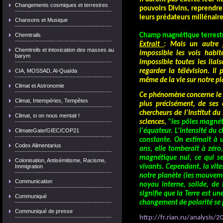
Changements cosmiques et terrestres
pouvoirs Divins, reprendre
leurs prédateurs millénaire
Chansons et Musique
Chemtrails
Champ magnétique terrestre
Extrait
:
Mais un autre 
Chemtreils et intoxication des masses au
impossible les vols habit
barym
impossible toutes les lia
CIA, MOSSAD, Al-Quaïda
regarder la télévision. Il
même de la vie sur notre pl
Climat et Astronomie
Ce phénomène concerne le c
Climat, Intempéries, Tempêtes
plus précisément, de ses 
chercheurs de l'Institut d
Climat, si on nous mentait !
sciences,
"les pôles magnéti
ClimateGate/GIEC/COP21
l'équateur. L'intensité du
constante. On estimait à
Codex Alimentarius
ans, elle tomberait à zér
magnétique nul, ce qui se
Colonisation, Antisémitisme, Racisme,
Immigration
vivants. Cependant, la vit
notre planète (les mouveme
Communication
noyau interne, solide, de 
signifie que la Terre est u
Communiqué
changement de polarité se p
Communiqué de presse
http://fr.rian.ru/analysi