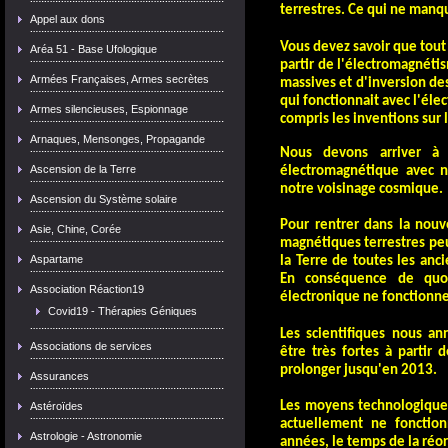
terrestres. Ce qui ne manqu
Appel aux dons
Vous devez savoir que tout
Aréa 51 - Base Ufologique
partir de l'électromagnétis
Armées Françaises, Armes secrètes
massives et d'inversion de
qui fonctionnait avec l'élec
Armes silencieuses, Espionnage
compris les inventions sur l
Arnaques, Mensonges, Propagande
Nous devons arriver à
Ascension de la Terre
électromagnétique avec n
notre voisinage cosmique.
Ascension du Système solaire
Pour rentrer dans la nouve
Asie, Chine, Corée
magnétiques terrestres peu
Aspartame
la Terre de toutes les anc
En conséquence de quoi
Association Réaction19
électronique ne fonctionne
Covid19 - Thérapies Géniques
Les scientifiques nous an
Associations de services
être très fortes à partir
prolonger jusqu'en 2013.
Assurances
Les moyens technologique
Astéroïdes
actuellement ne fonction
Astrologie - Astronomie
années, le temps de la réor