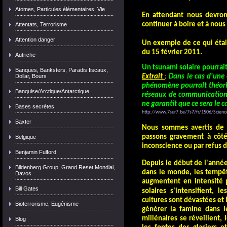
Atomes, Particules élémentaires, Vie
En attendant nous devron
continuer à boire et à nous 
Attentats, Terrorisme
Attention danger
Un exemple de ce qui était
du 15 février 2011.
Autriche
Un tsunami solaire pourrait
Banques, Banksters, Paradis fiscaux,
Dollar, Bours
Extrait
:
Dans le cas d'une
phénomène pourrait théoriq
Banquise/Arctique/Antarctique
réseaux de communicatio
ne garantit que ce sera le ca
Bases secrètes
http://www.7sur7.be/7s7/fr/1506/Sciences
Baxter
Nous sommes avertis de
passons gravement à côté 
Belgique
inconscience ou par refus de
Benjamin Fulford
Depuis le début de
l'année
Bildenberg Group, Grand Reset Mondial,
dans le monde, les tempêt
Davos
augmentent en intensité 
Bill Gates
solaires s'intensifient, l
cultures sont dévastées et
Bioterrorisme, Eugénisme
générer la famine dans 
millénaires se réveillent
Blog