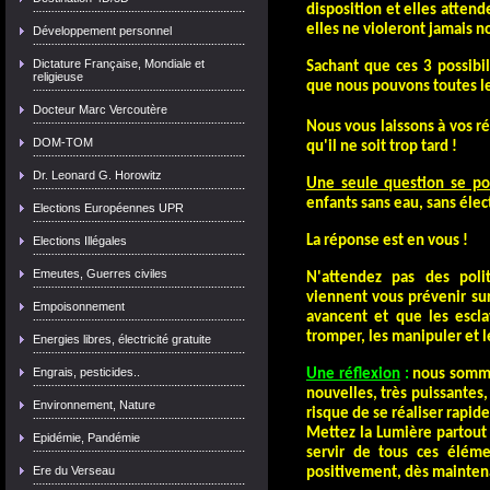
disposition et elles atten
elles ne violeront jamais no
Développement personnel
Dictature Française, Mondiale et
Sachant que ces 3 possibil
religieuse
que nous pouvons toutes le
Docteur Marc Vercoutère
Nous vous laissons à vos r
DOM-TOM
qu'il ne soit trop tard !
Dr. Leonard G. Horowitz
Une seule question se po
enfants sans eau, sans élect
Elections Européennes UPR
La réponse est en vous !
Elections Illégales
Emeutes, Guerres civiles
N'attendez pas des polit
viennent vous prévenir sur
Empoisonnement
avancent et que les escla
tromper, les manipuler et l
Energies libres, électricité gratuite
Engrais, pesticides..
Une réflexion
:
nous somme
nouvelles, très puissantes,
Environnement, Nature
risque de se réaliser rapid
Mettez la Lumière partout
Epidémie, Pandémie
servir de tous ces éléme
Ere du Verseau
positivement, dès mainten