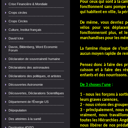
Pour ceux qui sont à la ca
Crise Financière & Mondiale
fonctionnent sans pompe é
qui habitent en ville, la pé
Crops circles
Crops Circles
De même, vous devriez pen
vélos pour vos déplace
Culture, Institut français
fonctionneront plus, et l
marchandises pour les mêmes
David Icke
Davos, Bildenberg, Word Economic
La famine risque de s'inst
Forum
aucun moyen rapide de re
Déclaration de souveraineté humaine
Pensez donc à faire des pr
Déclarations des astronautes
cuisson et à faire des ré
enfants et des nourrissons.
Déclarations des politiques, et artistes
Découvertes Astronomie
De 3 choses l'une
:
Découvertes, Déclarations Scientifiques
1 - nous les forçons à sorti
leurs graves carences,
Département de l'Énergie US
2 - nous créons des groupes
3 - principalement, nous 
Dépopulation
vraiment, nous travaillon
Des atteintes à la santé
toutes les Hiérarchies Ang
nous libérer de nos prédat
Destination 4D/5D