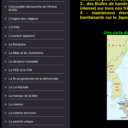
3 - des Bulles de lumiè
L'incroyable découverte de l'Amiral
intense) sur tous nos fr
BYRD
4 - maintenons éter
bienfaisante sur le Japo
L'origine des religions
L'OTAN
Une carte d
L'uranium appauvri
La Banquise
La Bible et les Sumériens
La dictature mondiale
La FED et le FMI
La fin programmée de la démocratie
La Loi Martiale
La marque de la bête
La matrice
La matrice terrestre
La pensée unique