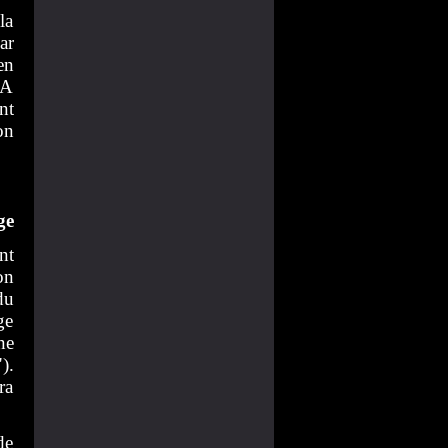
la
ar
en
AA
nt
on
ge
nt
on
du
ge
ne
).
ra
de