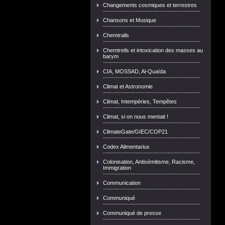
Changements cosmiques et terrestres
Chansons et Musique
Chemtrails
Chemtreils et intoxication des masses au
barym
CIA, MOSSAD, Al-Quaïda
Climat et Astronomie
Climat, Intempéries, Tempêtes
Climat, si on nous mentait !
ClimateGate/GIEC/COP21
Codex Alimentarius
Colonisation, Antisémitisme, Racisme,
Immigration
Communication
Communiqué
Communiqué de presse