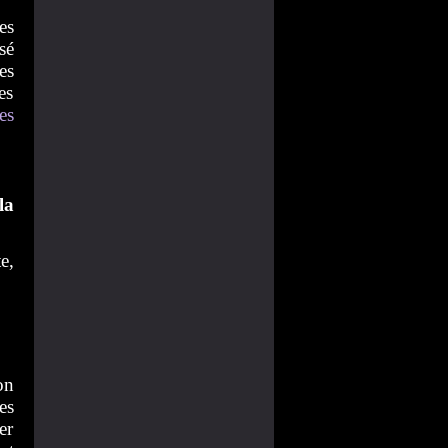
es
sé
es
es
es
la
e,
on
es
er