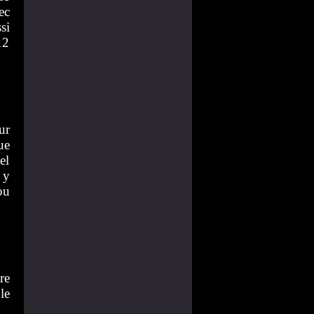
ec
si
12
ur
ue
el
 y
ou
re
le