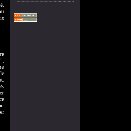
é,
nu
ne
re
",
ne
le
t.
e.
er
ce
au
er