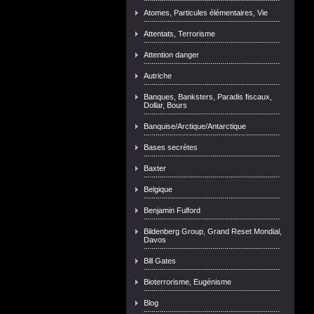
Atomes, Particules élémentaires, Vie
Attentats, Terrorisme
Attention danger
Autriche
Banques, Banksters, Paradis fiscaux,
Dollar, Bours
Banquise/Arctique/Antarctique
Bases secrètes
Baxter
Belgique
Benjamin Fulford
Bildenberg Group, Grand Reset Mondial,
Davos
Bill Gates
Bioterrorisme, Eugénisme
Blog