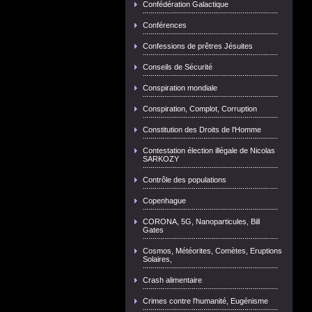
Confédération Galactique
Conférences
Confessions de prêtres Jésuites
Conseils de Sécurité
Conspiration mondiale
Conspiration, Complot, Corruption
Constitution des Droits de l'Homme
Contestation élection illégale de Nicolas
SARKOZY
Contrôle des populations
Copenhague
CORONA, 5G, Nanoparticules, Bill
Gates
Cosmos, Météorites, Comètes, Eruptions
Solaires,
Crash alimentaire
Crimes contre l'humanité, Eugénisme