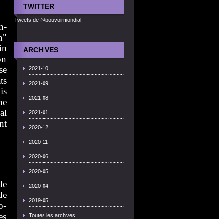
TWITTER
Tweets de @pouvoirmondial
n-
n"
in
ARCHIVES
on
se
2021-10
ts
2021-09
is
2021-08
ne
al
2021-01
nt
2020-12
2020-11
2020-06
2020-05
de
2020-04
de
2019-05
o-
es
Toutes les archives