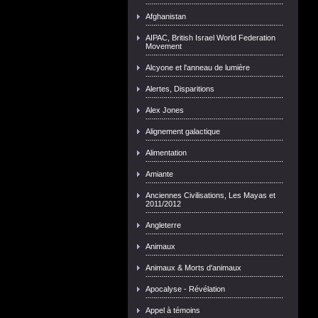
Afghanistan
AIPAC, British Israel World Federation
Movement
Alcyone et l'anneau de lumière
Alertes, Disparitions
Alex Jones
Alignement galactique
Alimentation
Amiante
Anciennes Civilisations, Les Mayas et
2011/2012
Angleterre
Animaux
Animaux & Morts d'animaux
Apocalyse - Révélation
Appel à témoins