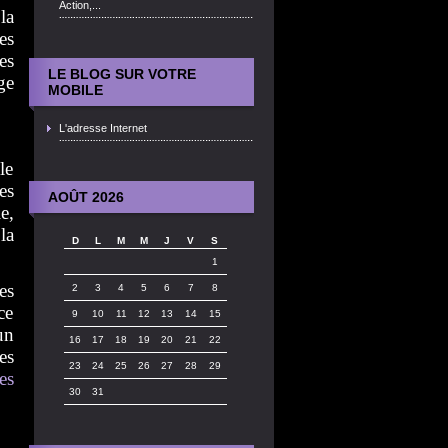
Action,...
la
es
es
LE BLOG SUR VOTRE
ge
MOBILE
L'adresse Internet
le
es
AOÛT 2026
e,
la
D
L
M
M
J
V
S
1
es
2
3
4
5
6
7
8
ce
9
10
11
12
13
14
15
un
16
17
18
19
20
21
22
es
23
24
25
26
27
28
29
es
30
31