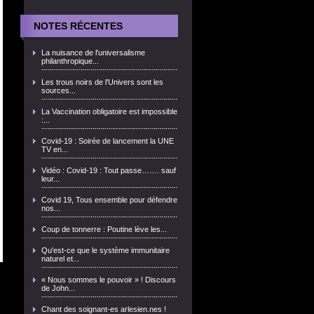
NOTES RÉCENTES
La nuisance de l'universalisme
philanthropique...
Les trous noirs de l'Univers sont les
sources...
La Vaccination obligatoire est impossible
:...
Covid-19 : Soirée de lancement la UNE
TV en...
Vidéo : Covid-19 : Tout passe……. sauf
leur...
Covid 19, Tous ensemble pour défendre
nos...
Coup de tonnerre : Poutine lève les...
Qu'est-ce que le système immunitaire
naturel et...
« Nous sommes le pouvoir » ! Discours
de John...
Chant des soignant-es arlesien.nes !