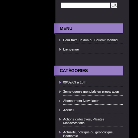
MENU
Pour faire un don au Pouvoir Mondial
Bienvenue
CATÉGORIES
09/09/09 à 13 h
3ème guerre mondiale en préparation
Abonnement Newsletter
Accueil
Actions collectives, Plaintes,
Manifestations
Actualité, politique ou géopolitique,
Economie