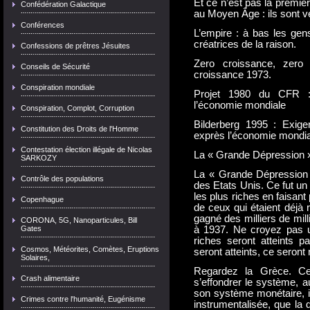
Et ce n’est pas la premièr
Confédération Galactique
au Moyen Âge : ils sont v
Conférences
L’empire : à bas les gens
créatrices de la raison.
Confessions de prêtres Jésuites
Zero croissance, zero
Conseils de Sécurité
croissance 1973.
Conspiration mondiale
Projet 1980 du CFR : 
l’économie mondiale
Conspiration, Complot, Corruption
Bilderberg 1995 : Exige
Constitution des Droits de l'Homme
exprès l’économie mondia
Contestation élection illégale de Nicolas
La « Grande Dépression »
SARKOZY
La « Grande Dépression 
Contrôle des populations
des Etats Unis. Ce fut un
les plus riches en faisan
Copenhague
de ceux qui étaient déjà 
gagné des milliers de mi
CORONA, 5G, Nanoparticules, Bill
Gates
à 1937. Ne croyez pas u
riches seront atteints p
Cosmos, Météorites, Comètes, Eruptions
seront atteints, ce seront
Solaires,
Regardez la Grèce. Ce 
Crash alimentaire
s’effondrer le système, a
son système monétaire, il
Crimes contre l'humanité, Eugénisme
instrumentalisée, que la 