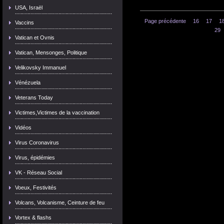
USA, Israël
Page précédente
16
17
1
Vaccins
29
Vatican et Ovnis
Vatican, Mensonges, Politique
Velikovsky Immanuel
Vénézuela
Veterans Today
Victimes,Victimes de la vaccination
Vidéos
Virus Coronavirus
Virus, épidémies
VK - Réseau Social
Voeux, Festivités
Volcans, Volcanisme, Ceinture de feu
Vortex & flashs