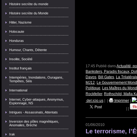
Histoire secrète du monde
Histoire secrète du Monde
Hitler, Nazisme
Holocaute
Honduras
Humour, Chants, Détente
Insolite, Société
17:45 Publié dans
Actualité, p
Institut français
Banksters, Paradis fiscaux, Dol
Davos
,
Bill Gates
,
La Trilatéra
Intempéries, Inondations, Ouragans,
Tempêtes, Séis
MJ12
,
Le Gouvernement Mond
Politique
,
Les Maîtres du Mon
International
Rockfeller
,
Rothschild, Mafia K
Internet, Cyber-attaques, Anonymus,
del.icio.us
|
|
Imprimer
|
Espionnage, NS
|
|
Intrigues - Assassinats, Attentats
Inversion des pôles magnétiques,
01/06/2010
Anomalies, Brèche
Le terrorisme, l’É
Irak