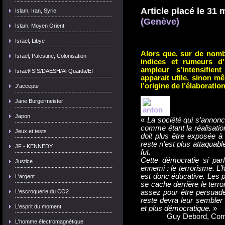
Article placé le 31 
Islam, Iran, Syrie
(Genève)
Islam, Moyen Orient
Israël, Libye
Alors que, sur de nombr
Israël, Palestine, Colonisation
indices et rumeurs d’
ampleur s’intensifie
Israël/ISIS/DAESH/Al-Quaïda/EI
apparait utile, sinon mê
l’origine de l’élaboration
J'accepte
Jane Burgermeister
Japon
«
La société qui s’annon
comme étant la réalisation
Jeux et tests
doit plus être exposée à 
reste n’est plus attaquab
JF - KENNEDY
fut.
Cette démocratie si par
Justice
ennemi : le terrorisme. L’hi
est donc éducative. Les p
L'argent
se cache derrière le terr
L'escroquerie du CO2
assez pour être persuadée
reste devra leur sembler 
L'esprit du moment
et plus démocratique.
»
Guy Debord, Comm
L'homme électromagnétique