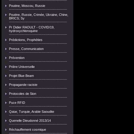
Poutine, Moscou, Russie
Poutine, Russie, Crimée, Ukraine, Chine,
BRICS; Sy
Pr Didier RAOULT - COVID/19,
hydroxychloroquine
Prédictions, Prophéties
Presse, Communication
Prévention
Prière Universelle
Projet Blue Beam
Propagande raciste
Protocoles de Sion
Puce RFID
Qatar, Turquie, Arabie Saoudite
Quenelle Dieudonné 2013/14
Réchauffement cosmique