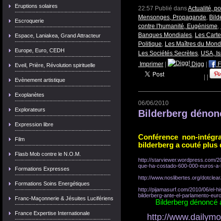
Eruptions solaires
22:57 Publié dans
Actualité, p
Mensonges, Propagande
,
Bild
Escroquerie
contre l'humanité, Eugénisme
,
Banques Mondiales
,
Les Carte
Espace, Laniakea, Grand Attracteur
Politique
,
Les Maîtres du Mon
Europe, Euro, CEDH
Les Sociétés Secrètes
,
USA, Is
Imprimer
|
Digg
|
F
Eveil, Prière, Révolution spirituelle
|
|
Evènement artistique
Exoplanètes
06/06/2010
Explorateurs
Bilderberg dénon
Expression libre
Conférence non-intégra
Film
bilderberg a couté plus
Flasb Mob contre le N.O.M.
http://starviewer.wordpress.com/2
que-ha-costado-600-000-euros-a-l
Formations Expresses
http://www.noslibertes.org/dotcle
Formations Soins Energétiques
http://pijamasurf.com/2010/06/el-h
bilderberg-ante-el-parlamento-eur
Franc-Maçonnerie & Jésuites Lucifériens
Bilderberg dénoncé 
France Expertise Internationale
http://www.dailymo