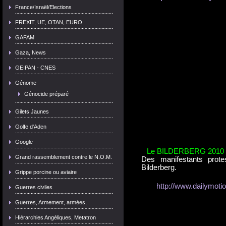
France/Israël/Elections
FREXIT, UE, OTAN, EURO
GAFAM
Gaza, News
GEIPAN - CNES
Génome
Génocide préparé
Gilets Jaunes
Golfe d'Aden
Google
Le BILDERBERG 2010 en
Grand rassemblement contre le N.O.M.
Des manifestants prote
Bilderberg.
Grippe porcine ou aviaire
http://www.dailymoti
Guerres civiles
Guerres, Armement, armées,
Hiérarchies Angéliques, Metatron