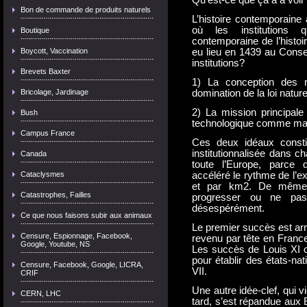
Qu’est-ce que ça a à voir
Bon de commande de produits naturels
L’histoire contemporaine
où les institutions qu
Boutique
contemporaine de l’histoi
Boycott, Vaccination
eu lieu en 1439 au Consei
institutions?
Brevets Baxter
1) La conception des r
Bricolage, Jardinage
domination de la loi nature
2) La mission principale
Bush
technologique comme mand
Campus France
Ces deux idéaux constit
institutionnalisée dans c
Canada
toute l’Europe, parce 
Cataclysmes
accéléré le rythme de l’ex
et par km2. De même 
Catastrophes, Failles
progresser ou ne pas
désespérément.
Ce que nous faisons subir aux animaux
Le premier succès est arr
Censure, Espionnage, Facebook,
revenu par tête en Franc
Google, Youtube, NS
Les succès de Louis XI on
pour établir des états-na
Censure, Facebook, Google, LICRA,
VII.
CRIF
Une autre idée-clef, qui v
CERN, LHC
tard, s’est répandue aux E