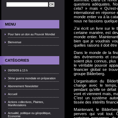
sommeil. Dans ce réveil
questions adéquates. No
cela? » mais « Qu’est-
international en réponse 
monde entier va à la cat
nous ne fassions quelque
MENU
J’ai écrit un livre sur l
certaine manière, est de
Pour faire un don au Pouvoir Mondial
monde entier. Maintenan
bien que je voudrais vou
Bienvenue
quelles raisons il doit être
Dans le monde de la finan
des évènements et ceux
CATÉGORIES
soient plus connus, plus
le véritable pouvoir app
financier global se trouv
09/09/09 à 13 h
groupe Bilderberg.
3ème guerre mondiale en préparation
L’organisation du Bild
change avec le temps,
Abonnement Newsletter
pendant qu’elle se défai
vont et viennent mais, m
Accueil
C’est un système autorep
tissée des intérêts financi
Actions collectives, Plaintes,
Manifestations
Maintenant, le Bilderbe
Actualité, politique ou géopolitique,
pervers qui voit tout.
Economie