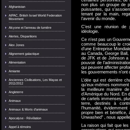
certaines personnes, de m
non plus un groupe de pe
Afghanistan
puissantes, qui s’assoien
tenant par la main, rega
AIPAC, British Israel World Federation
l’avenir du monde.
Movement
C’est une réunion de p
Alcyone et l'anneau de lumière
idéologie.
Alertes, Disparitions
Ce n’est pas un Gouvern
comme beaucoup le croient
Alex Jones
d’une Entreprise Mondiale
au Canada, George Ball, 
Alignement galactique
de JFK et de Johnson a d
pouvoir de l’administrati
Alimentation
qui peuvent affecter prof
Amiante
les gouvernements n’ont q
L’dée qui est derrière c
Anciennes Civilisations, Les Mayas et
2011/2012
qu’eux-mêmes nomment
la meilleure manière de 
Angleterre
d’Amérique du Nord. En d’
de cartels immenses, plus
Animaux
terre, destinés à cont
l’humanité, évidemment d
Animaux & Morts d'animaux
propre bien et bénéfice, 
Unwashed” , nous appellen
Apocalyse - Révélation
La raison qui fait que le
Appel à témoins