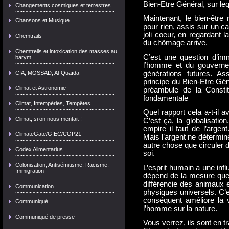
Bien-Etre Général, sur le
Changements cosmiques et terrestres
Maintenant, le bien-être
Chansons et Musique
pour rien, assis sur un c
joli coeur, en regardant l
Chemtrails
du chômage arrive.
Chemtreils et intoxication des masses au
C’est une question d’imm
barym
l’homme et du gouverne
CIA, MOSSAD, Al-Quaïda
générations futures. As
principe du Bien-Etre Gén
Climat et Astronomie
préambule de la Constit
fondamentale
Climat, Intempéries, Tempêtes
Quel rapport cela a-t-il 
Climat, si on nous mentait !
C’est ça, la globalisatio
empire il faut de l’argent
ClimateGate/GIEC/COP21
Mais l’argent ne détermine
autre chose que circuler 
Codex Alimentarius
soi.
Colonisation, Antisémitisme, Racisme,
L’esprit humain a une infl
Immigration
dépend de la mesure que 
différencie des animaux e
Communication
physiques universels. C’e
conséquent améliore la 
Communiqué
l’homme sur la nature.
Communiqué de presse
Vous verrez, ils sont en 