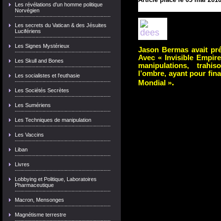
Les révélations d'un homme politique
Norvégien
Les secrets du Vatican & des Jésuites
Lucifériens
Les Signes Mystérieux
Jason Bermas avait pr
Avec « Invisible Empire
Les Skull and Bones
manipulations, trahis
l’ombre, ayant pour fina
Les socialistes et l'euthasie
.
Mondial »
Les Sociétés Secrètes
Les Sumériens
Les Techniques de manipulation
Les Vaccins
Liban
Livres
Lobbying et Politique, Laboratoires
Pharmaceutique
Macron, Mensonges
Magnétisme terrestre