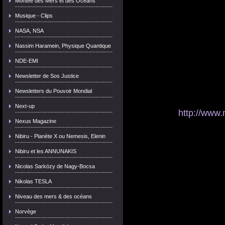
Montée des Mers et des Océans
Musique - Clips
NASA, NSA
Nassim Haramein, Physique Quantique
NDE-EMI
Newsletter de Sos Justice
Newsletters du Pouvoir Mondial
Next-up
http://www
Nexus Magazine
Nibiru - Planète X ou Nemesis, Elenin
Nibiru et les ANNUNAKIS
Nicolas Sarközy de Nagy-Bocsa
Nikolas TESLA
Niveau des mers & des océans
Norvège