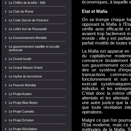
économiques, à laquelle s’
Le Chiffre de la bête - 666
Etat et Mafia
Le Club de Rome
On se trompe chaque fois
Le Code Secret de l'Univers
opposant la Mafia à l’Etat
vérifie avec efficacité c
Le coffre fort de l'Humanité
avaient trop facilement m
Le Gouvernement Mondial
monde ; elle y est parfai
parfait modèle de toutes
Le gouvernement satellite et occulte
américain
La Mafia est apparue en S
du capitalisme modern
Le Grand Israël
convaincre brutalement l
son gouvernement occult
Le Grand Moyen Orient
dire un système d’imposi
transactions commerci
Le mythe du terrorisme
fonctionnement et son 
exécuté systématiqueme
Le Pouvoir Mondial
individus et les entrepri
C’était donc la même offi
Le Projet Avalon
attentats et les attentat
une autre justice que la
Le Projet Blue Beam
que toute révélation in
Le Projet Camelot
opérations.
Malgré ce que l’on pourrai
Le Projet Echelon
l’Etat moderne, mais ce s
Le Projet Révélation
méthodes de la Mafia. To