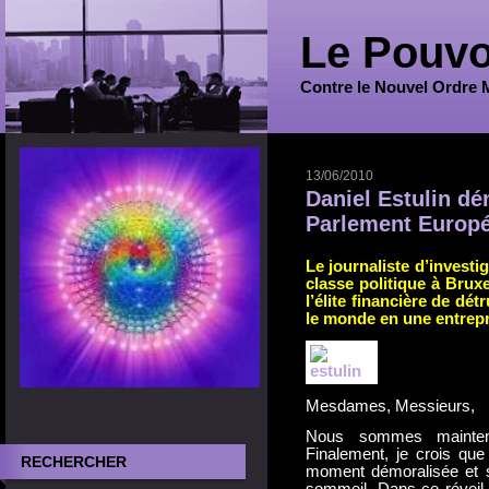
Le Pouvo
Contre le Nouvel Ordre 
13/06/2010
Daniel Estulin d
Parlement Europ
Le journaliste d’investi
classe politique à Bruxe
l’élite financière de dé
le monde en une entrepri
Mesdames, Messieurs,
Nous sommes maintena
Finalement, je crois que
RECHERCHER
moment démoralisée et sa