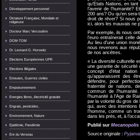
qu’Etats Nations, en tant
l’avenir de l’humanité? 
Développement personnel
200 ans? Ou qu’en sera-t
Dictature Française, Mondiale et
droit de rêver? Si nous p
religieuse
ici, alors les mauvais ne 
Docteur Marc Vercoutère
Par exemple, ils nous ont d
l’euro entraînerait cell
DOM-TOM
Au lieu d’une union monét
nous revenons aux républ
Dr. Leonard G. Horowitz
de nos ancêtres.
Elections Européennes UPR
« La diversité culturelle
une garantie de sécurité 
Elections Illégales
concept d’état natio
qu’apparaissent des êt
Emeutes, Guerres civiles
défendre, pour perfect
fraternité de nations, 
Empoisonnement
commun de l’humanité.
l’humanité à l’Age de Rais
Energies libres, électricité gratuite
par la volonté du gros de
qui, avec des intentions
Engrais, pesticides..
l’homme, comme un trou
Environnement, Nature
dans les prés, et, à l’occas
Publié sur
Mecanopolis
Epidémie, Pandémie
Source originale :
Pyjama
Ere du Verseau