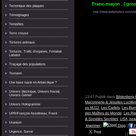
Franc-maçon . ( gros
Tectonique des plaques
http://www.dailymotion.com/v
Témoignages
Tempêtes
Terre creuse
Tortures animaux
Tortures, Trafic d'organes, Fortabat
Labatut
Traçage des populations
Tsunami
Une base nazie en Antarctique ?
Univers électrique, Univers fractal,
Univers Gémel
13:47 Publié dans
Bildenberg 
Maçonnerie & Jésuites Lucifér
Univers Hologramme
ou MJ12
,
Les Cartels
,
Les Illu
des Maîtres du Monde
,
Les Rep
UPR/François Asselineau, Frexit
& Sociétés Secrètes
,
USA, Isra
Uranium
Imprimer
|
Digg
|
F
Urgence. Survie
|
|