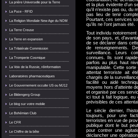
La prière Universelle pour la Terre
et la plus évidente d’un 
qu’il n’existe pas ou, du m
La Puce - RFID
pas lieu de tenir compte
Pourtant, ces services s
La Religion Mondiale New Age du NOM
qu’ils ne l’ont jamais été.
La Terre Creuse
Tout individu notoirement 
de son pays, et, d’avanta
La Terre en expansion
de se déclarer dans cett
de renseignements. D
La Trilatérale Commission
surveillance. Leurs co
connues. Ils sont rapide
La Tromperie Cosmique
parfois au plus haut ni
La Voix de la Russie, réinformation
manipulable. Cette sorte 
attentat terroriste ait 
Laboratoires pharmaceutiques
chargés de la surveillanc
facilité ou aidé techn
Le Gouvernement occulte US ou MJ12
moyens hors d’atteinte d
et organisé par ces serv
Le Bildengerg Group
ici tout à fait logique, e
prévisibles de ces attenta
Le blog sur votre mobile
Le siècle dernier, l’his
Le Bohémian Club
toujours, pour une fac
terroristes en vue de pro
Le CFR
publique dont le but peut
pour contrer une agitati
Le Chiffre de la bête
déclancher une opération m