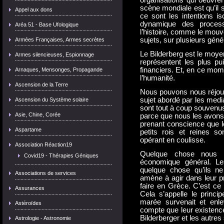
organisations qui oeuvren
scène mondiale est qu’il 
Appel aux dons
ce sont les intentions i
dynamique des process
Aréa 51 - Base Ufologique
l’histoire, comme le mouv
sujets, sur plusieurs géné
Armées Françaises, Armes secrètes
Le Bilderberg est le moyen
Armes silencieuses, Espionnage
représentent les plus pu
financiers. Et, en ce mom
Arnaques, Mensonges, Propagande
l’humanité.
Ascension de la Terre
Nous pouvons nous réjouir
sujet abordé par les medi
Ascension du Système solaire
sont tout à coup souvenus
Asie, Chine, Corée
parce que nous les avons o
prenant conscience que le
Aspartame
petits rois et reines s
opérant en coulisse.
Association Réaction19
Quelque chose nous es
Covid19 - Thérapies Géniques
économique général. L
quelque chose qu’ils n
Associations de services
amène à agir dans leur pro
faire en Grèce. C’est ce 
Assurances
Cela s’appelle le princ
marée survenait et enl
Astéroïdes
compte que leur existence
Bilderberger et les autres
Astrologie - Astronomie