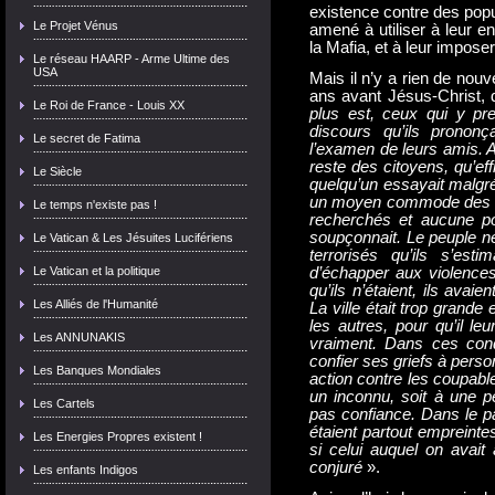
existence contre des popul
Le Projet Vénus
amené à utiliser à leur 
la Mafia, et à leur imposer
Le réseau HAARP - Arme Ultime des
USA
Mais il n’y a rien de nouv
ans avant Jésus-Christ,
Le Roi de France - Louis XX
plus est, ceux qui y pre
discours qu’ils pronon
Le secret de Fatima
l’examen de leurs amis. A
reste des citoyens, qu’ef
Le Siècle
quelqu’un essayait malgré 
un moyen commode des les
Le temps n'existe pas !
recherchés et aucune po
soupçonnait. Le peuple ne
Le Vatican & Les Jésuites Lucifériens
terrorisés qu’ils s’es
Le Vatican et la politique
d’échapper aux violences
qu’ils n’étaient, ils ava
Les Alliés de l'Humanité
La ville était trop grande
les autres, pour qu’il leu
Les ANNUNAKIS
vraiment. Dans ces condi
confier ses griefs à pers
Les Banques Mondiales
action contre les coupables
un inconnu, soit à une p
Les Cartels
pas confiance. Dans le pa
étaient partout empreinte
Les Energies Propres existent !
si celui auquel on avait
conjuré
».
Les enfants Indigos