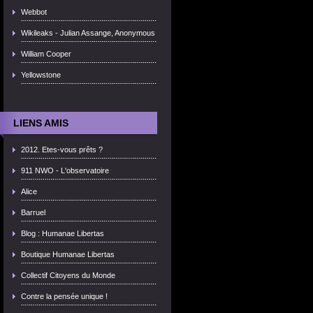
Webbot
Wikileaks - Julian Assange, Anonymous
William Cooper
Yellowstone
LIENS AMIS
2012. Etes-vous prêts ?
911 NWO - L'observatoire
Alice
Barruel
Blog : Humanae Libertas
Boutique Humanae Libertas
Collectif Citoyens du Monde
Contre la pensée unique !