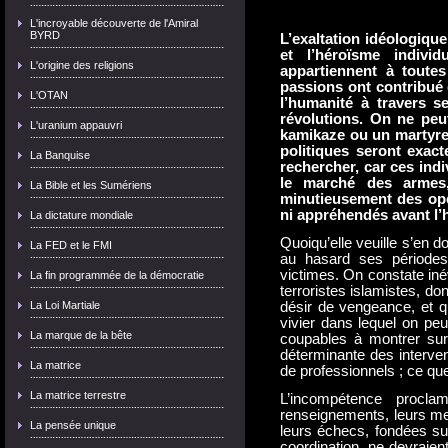
L'incroyable découverte de l'Amiral
BYRD
L’exaltation idéologique
et l’héroïsme indivi
L'origine des religions
appartiennent à toute
passions ont contribué d
L'OTAN
l’humanité à travers s
révolutions. On ne peut
L'uranium appauvri
kamikaze ou un martyre
politiques seront exac
La Banquise
rechercher, car ces ind
le marché des armes,
La Bible et les Sumériens
minutieusement des opé
ni appréhendés avant l’
La dictature mondiale
Quoiqu’elle veuille s’en don
La FED et le FMI
au hasard ses périodes 
victimes. On constate iné
La fin programmée de la démocratie
terroristes islamistes, don
La Loi Martiale
désir de vengeance, et 
vivier dans lequel on pe
La marque de la bête
coupables à montrer sur
déterminante des interve
La matrice
de professionnels ; ce que
La matrice terrestre
L’incompétence procl
renseignements, leurs me
La pensée unique
leurs échecs, fondées sur
coordination, ne devraien