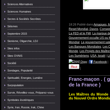
Sciences Alternatives
Sciences Humaines
Sectes & Sociétés Secrètes
18:26 Publié dans
Arnaques, 
Séismes
Reset Mondial, Davos
,
Conspir
La FED et le FMI
,
La marque de
Septembre 2015
Gouvernement occulte US ou
Sionisme, Oligarchie, LDJ
Mondial
,
Le gouvernement satel
Les Banques Mondiales
,
Les C
Sites infos
Monde
,
Les Projets des Maîtr
Les Sumériens
,
USA, Israël
|
L
Sites OVNIS
Digg
|
Facebook
|
Société
|
Sondages, Popularité
Spiritualité, Energies, Lumière
Franc-maçon . ( 
de la France )
Surpopulation
Survie, Réveillez-vous, Préparez-vous
Les Maîtres du Monde et
du Nouvel Ordre Mondia
Symboles ésotériques
Syrie, Iran, Russie, Irak, Chine