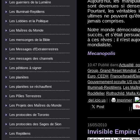
Aujourd’hui, les manipula
Les guerriers de la Lumière
sont devenues si denses 
Pourtant, les véritables 
Les Illuminati-Reptiliens
ultimes ne peuvent qu’êt
jamais comprises.
Les Lobbies et la Politique
Notre monde démocratique
Les Maîtres du Monde
succès, et s’était persuad
à ces rêves ; il n’est auj
Les mensonges de la Bible
mondialiste.
Les Messages d'Extraterrestres
Mec
anopolis
Les messages des channels
10:47 Publié dans
Actualité, p
Les pétitions à signer
Group, Grand Reset Mondial, 
Euro, CEDH
,
France/Israël/Ele
Les planètes
Gouvernement occulte US ou
Les planètes se réchauffent
Illuminati-Reptiliens
,
Les Maît
Rockfeller
,
Rothschild, Mafia K
Les Pôles Terrestres
del.icio.us
|
|
Imprimer
|
Les Projets des Maîtres du Monde
|
|
Les protocoles de Toronto
Les protocoles des Sages de Sion
16/05/2010
Invisible Empire (
Les Reptiliens
Article placé le 05 mai 20