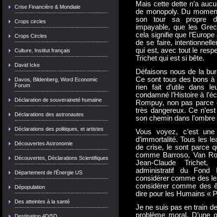
Mais cette dette n’a aucun
Crise Financière & Mondiale
de monopoly. Du moment 
son tour sa propre dé
Crops circles
impayable, que les Grecs
cela signifie que l’Europe
Crops Circles
de se faire, intentionnel
qui est, avec tout le respec
Culture, Institut français
Trichet qui est si bête.
David Icke
Défaisons nous de la bure
Ce sont tous des bons à r
Davos, Bildenberg, Word Economic
Forum
rien fait d’utile dans 
condamné l’Histoire à l’é
Déclaration de souveraineté humaine
Rompuy, non pas parce qu’
très dangereux. Ce n’est 
Déclarations des astronautes
son chemin dans l’ombre j
Déclarations des politiques, et artistes
Vous voyez, c’est une 
d’immortalité. Tous les l
Découvertes Astronomie
de crise, le sont parce 
comme Barroso, Van Rom
Découvertes, Déclarations Scientifiques
Jean-Claude Trichet, 
administratif du Fond 
Département de l'Énergie US
considérer comme des lead
considérer comme des ê
Dépopulation
dire pour les Humains « P
Des atteintes à la santé
Je ne suis pas en train de
problème moral. D’une qu
Destination 4D/5D