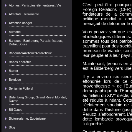
C’est peut-être pourquo
Atomes, Particules élémentaires, Vie
Foreign Relations (CFR) 
fondateurs de la commis
Attentats, Terrorisme
politique mondial », com
Attention danger
menaçait de détourner le
Vous pouvez voir que les 
Autriche
et idéologiques différents
Banques, Banksters, Paradis fiscaux,
sommes tous des patriote
Dollar, Bours
travaillent pour des socié
morceau de viande, sont 
Banquise/Arctique/Antarctique
leur peuple et à leur pays,
Bases secrètes
Maintenant, [venons en à]
est le Bilderberg vers un
Baxter
Il y a environ six siècl
Belgique
effondrée lors de ce q
moyenâgeuse » de l’Eur
Benjamin Fulford
démographique de l’Europe
au milieu du XIV° siècle, 
Bildenberg Group, Grand Reset Mondial,
été réduite à néant. Cet
Davos
l’éclatement soudain de l
dette dans l’histoire (ju
Bill Gates
Peruzzi s’effondrèrent. L’
Bioterrorisme, Eugénisme
dette lombarde provoqu
l’oligarchie.
Blog