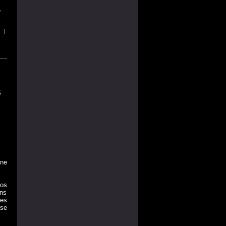
,
|
s
ne
nos
ans
ies
 se