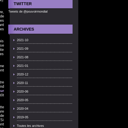
TWITTER
re,
Tweets de @pouvoirmondial
 de
des
ant
les
ARCHIVES
2021-10
ois
nse
2021-09
ite
nes
2021-08
une
2021-01
ent
2020-12
tre
2020-11
and
our
2020-06
tôt
2020-05
tte
2020-04
ure
de
2019-05
 Si
nt
Toutes les archives