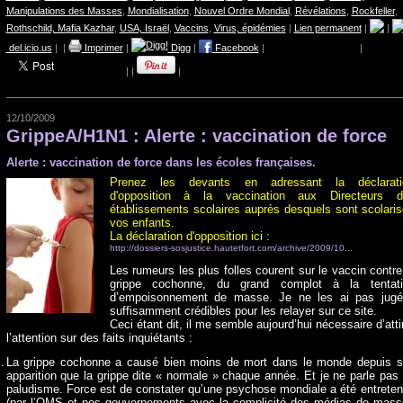
Manipulations des Masses
,
Mondialisation
,
Nouvel Ordre Mondial
,
Révélations
,
Rockfeller
,
Rothschild, Mafia Kazhar
,
USA, Israël
,
Vaccins
,
Virus, épidémies
|
Lien permanent
|
|
del.icio.us
|
|
Imprimer
|
Digg
|
Facebook
|
|
|
|
|
12/10/2009
GrippeA/H1N1 : Alerte : vaccination de force
Alerte : vaccination de force dans les écoles françaises.
Prenez les devants en adressant la déclarati
d'opposition à la vaccination aux Directeurs d
établissements scolaires auprès desquels sont scolari
vos enfants.
La déclaration d'opposition ici :
http://dossiers-sosjustice.hautetfort.com/archive/2009/10...
Les rumeurs les plus folles courent sur le vaccin contre
grippe cochonne, du grand complot à la tentati
d’empoisonnement de masse. Je ne les ai pas jugé
suffisamment crédibles pour les relayer sur ce site.
Ceci étant dit, il me semble aujourd’hui nécessaire d’atti
l’attention sur des faits inquiétants :
La grippe cochonne a causé bien moins de mort dans le monde depuis 
apparition que la grippe dite « normale » chaque année. Et je ne parle pas
paludisme. Force est de constater qu’une psychose mondiale a été entrete
(par l’OMS et nos gouvernements avec la complicité des médias de mass