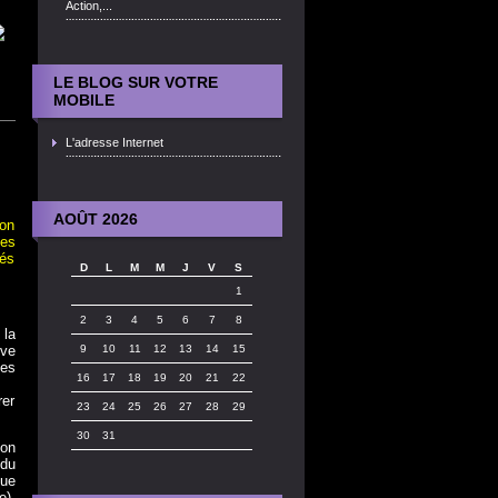
Action,...
LE BLOG SUR VOTRE
MOBILE
L'adresse Internet
AOÛT 2026
on
es
sés
D
L
M
M
J
V
S
1
2
3
4
5
6
7
8
 la
ve
9
10
11
12
13
14
15
es
16
17
18
19
20
21
22
rer
23
24
25
26
27
28
29
30
31
son
 du
nue
e).