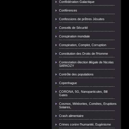
Confédération Galactique
Conférences
Confessions de prêtres Jésuites
Conseils de Sécurité
Conspiration mondiale
Conspiration, Complot, Corruption
Constitution des Droits de l'Homme
Contestation élection illégale de Nicolas
SARKOZY
Contrôle des populations
Copenhague
CORONA, 5G, Nanoparticules, Bill
Gates
Cosmos, Météorites, Comètes, Eruptions
Solaires,
Crash alimentaire
Crimes contre l'humanité, Eugénisme