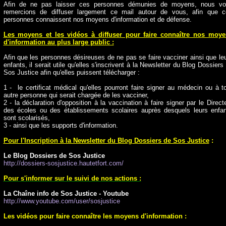
Afin de ne pas laisser ces personnes démunies de moyens, nous vo
remercions de diffuser largement ce mail autour de vous, afin que 
personnes connaissent nos moyens d'information et de défense.
Les moyens et les vidéos à diffuser pour faire connaître nos moye
d'information au plus large public :
Afin que les personnes désireuses de ne pas se faire vacciner ainsi que le
enfants, il serait utile qu'elles s'inscrivent à la Newsletter du Blog Dossiers
Sos Justice afin qu'elles puissent télécharger :
1 - le certificat médical qu'elles pourront faire signer au médecin ou à t
autre personne qui serait chargée de les vacciner,
2 - la déclaration d'opposition à la vaccination à faire signer par le Direct
des écoles ou des établissements scolaires auprès desquels leurs enfa
sont scolarisés,
3 - ainsi que les supports d'information.
Pour l'Inscription à la Newsletter du Blog Dossiers de Sos Justice
:
Le Blog Dossiers de Sos Justice
http://dossiers-sosjustice.hautetfort.com/
Pour s'informer sur le suivi de nos actions :
La Chaîne info de Sos Justice
- Youtube
http://www.youtube.com/user/sosjustice
Les vidéos pour faire connaître les moyens d'information
: