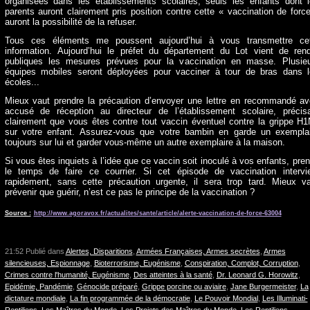
organisées dans les établissements scolaires, seuls les enfants dont 
parents auront clairement pris position contre cette « vaccination de forc
auront la possibilité de la refuser.
Tous ces éléments me poussent aujourd’hui à vous transmettre cet
information. Aujourd’hui le préfet du département du Lot vient de ren
publiques les mesures prévues pour la vaccination en masse. Plusie
équipes mobiles seront déployées pour vacciner à tour de bras dans 
écoles...
Mieux vaut prendre la précaution d’envoyer une lettre en recommandé a
accusé de réception au directeur de l’établissement scolaire, précis
clairement que vous êtes contre tout vaccin éventuel contre la grippe H
sur votre enfant. Assurez-vous que votre bambin en garde un exempla
toujours sur lui et garder vous-même un autre exemplaire à la maison.
Si vous êtes inquiets à l’idée que ce vaccin soit inoculé à vos enfants, pre
le temps de faire ce courrier. Si cet épisode de vaccination intervi
rapidement, sans cette précaution urgente, il sera trop tard. Mieux v
prévenir que guérir, n’est ce pas le principe de la vaccination ?
Source :
http://www.agoravox.fr/actualites/sante/article/alerte-vaccination-de-force-63004
21:52 Publié dans
Alertes, Disparitions
,
Armées Françaises, Armes secrètes
,
Armes
silencieuses, Espionnage
,
Bioterrorisme, Eugénisme
,
Conspiration, Complot, Corruption
,
Crimes contre l'humanité, Eugénisme
,
Des atteintes à la santé
,
Dr. Leonard G. Horowitz
,
Epidémie, Pandémie
,
Génocide préparé
,
Grippe porcine ou aviaire
,
Jane Burgermeister
,
La
dictature mondiale
,
La fin programmée de la démocratie
,
Le Pouvoir Mondial
,
Les Illuminati-