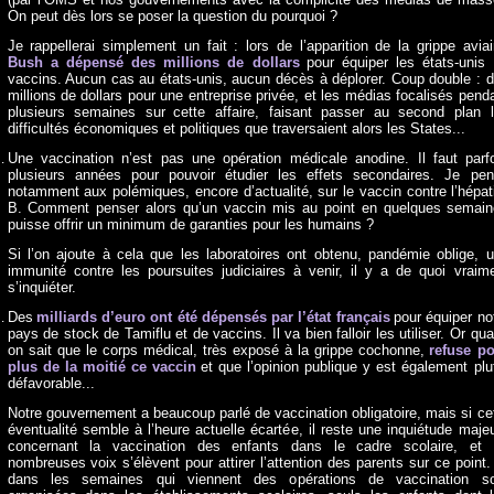
On peut dès lors se poser la question du pourquoi ?
Je rappellerai simplement un fait : lors de l’apparition de la grippe aviai
Bush a dépensé des millions de dollars
pour équiper les états-unis
vaccins. Aucun cas au états-unis, aucun décès à déplorer. Coup double : 
millions de dollars pour une entreprise privée, et les médias focalisés pend
plusieurs semaines sur
cette affaire, faisant passer au second plan 
difficultés économiques et politiques que traversaient alors les States...
Une vaccination n’est pas une opération médicale anodine. Il faut parf
plusieurs années pour pouvoir étudier les effets secondaires. Je pe
notamment aux polémiques, encore d’actualité, sur le vaccin contre l’hépat
B. Comment penser alors qu’un vaccin mis au point en quelques semai
puisse offrir un minimum de garanties pour les humains ?
Si l’on ajoute à cela que les laboratoires ont obtenu, pandémie oblige, 
immunité contre les poursuites judiciaires à venir, il y a de quoi vraim
s’inquiéter.
Des
milliards d’euro ont été dépensés par l’état français
pour équiper no
pays de stock de Tamiflu et de vaccins. Il va bien falloir les utiliser. Or qu
on sait que le corps médical, très exposé à la grippe cochonne,
refuse p
plus de la moitié ce vaccin
et que l’opinion publique y est également plu
défavorable...
Notre gouvernement a beaucoup parlé de vaccination obligatoire, mais si ce
éventualité semble à l’heure actuelle écartée, il reste une inquiétude maje
concernant la vaccination des enfants dans le cadre scolaire, et 
nombreuses voix s’élèvent pour attirer l’attention des parents sur ce point.
dans les semaines qui viennent des opérations de vaccination so