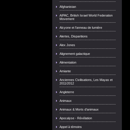
Afghanistan
AIPAC, British Israel World Federation
Movement
Alcyone et l'anneau de lumière
Alertes, Disparitions
Alex Jones
Alignement galactique
Alimentation
Amiante
Anciennes Civilisations, Les Mayas et
2011/2012
Angleterre
Animaux
Animaux & Morts d'animaux
Apocalyse - Révélation
Appel à témoins