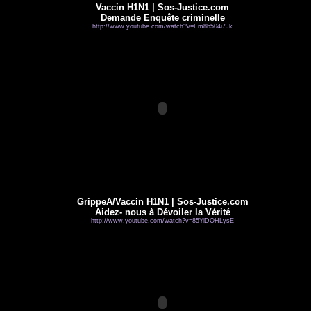
Vaccin H1N1 | Sos-Justice.com
Demande Enquête criminelle
http://www.youtube.com/watch?v=Em8b504i7Jk
GrippeA/Vaccin H1N1 | Sos-Justice.com
Aidez- nous à Dévoiler la Vérité
http://www.youtube.com/watch?v=85YlDOHLysE