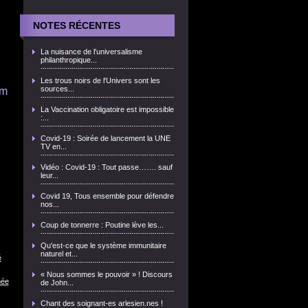
NOTES RÉCENTES
La nuisance de l'universalisme
philanthropique...
Les trous noirs de l'Univers sont les
sources...
om
La Vaccination obligatoire est impossible
:...
Covid-19 : Soirée de lancement la UNE
TV en...
Vidéo : Covid-19 : Tout passe……. sauf
leur...
Covid 19, Tous ensemble pour défendre
nos...
Coup de tonnerre : Poutine lève les...
Qu'est-ce que le système immunitaire
naturel et...
é
« Nous sommes le pouvoir » ! Discours
mée
de John...
Chant des soignant-es arlesien.nes !