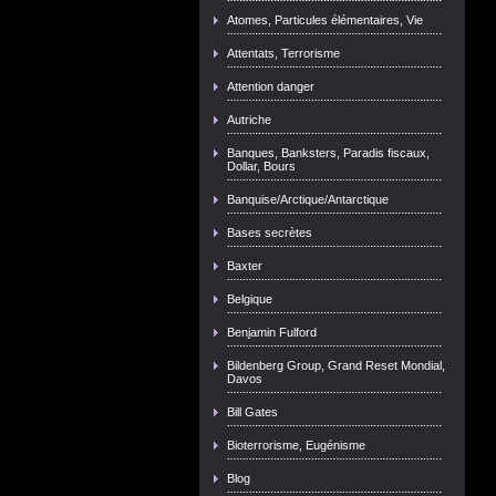
Atomes, Particules élémentaires, Vie
Attentats, Terrorisme
Attention danger
Autriche
Banques, Banksters, Paradis fiscaux,
Dollar, Bours
Banquise/Arctique/Antarctique
Bases secrètes
Baxter
Belgique
Benjamin Fulford
Bildenberg Group, Grand Reset Mondial,
Davos
Bill Gates
Bioterrorisme, Eugénisme
Blog