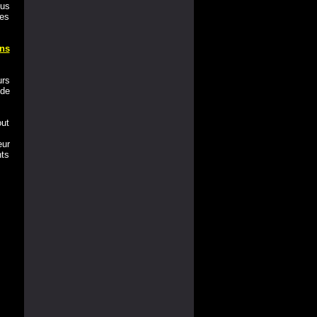
us
ces
ns
urs
 de
out
eur
nts