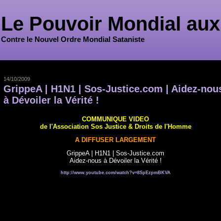
Le Pouvoir Mondial aux
Contre le Nouvel Ordre Mondial Sataniste
14/10/2009
GrippeA | H1N1 | Sos-Justice.com | Aidez-nou
à Dévoiler la Vérité !
COMMUNIQUE VIDEO
de l'Association Sos Justice & Droits de l'Homme
A DIFFUSER LARGEMENT
GrippeA | H1N1 | Sos-Justice.com
Aidez-nous à Dévoiler la Vérité !
http://www.youtube.com/watch?v=8SpEzpmBKVA