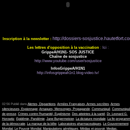
http://dossiers-sosjustice.hautetfort.c
Inscription à la newsletter :
Les lettres d'opposition à la vaccination
:
Ici :
GrippeA/H1N1- SOS JUSTICE
Chaîne de sosjustice
http://www.youtube.com/user/sosjustice
InfosGrippeA/H1N1
http://infosgrippeah1n1.blog-video.tv/
02:56 Publié dans
Alertes, Disparitions
,
Armées Françaises, Armes secrètes
,
Armes
silencieuses, Espionnage
,
Arnaques, Mensonges, Propagande
,
Communiqué
,
Communiqu
de presse
,
Crimes contre l'humanité, Eugénisme
,
Des atteintes à la santé
,
Dr. Leonard G.
Horowitz
,
Epidémie, Pandémie
,
Jane Burgermeister
,
La dictature mondiale
,
La fin program
de la démocratie
,
La marque de la bête
,
Laboratoires pharmaceutiques
,
Le Gouvernement
Mondial
,
Le Pouvoir Mondial
,
Manipulations génétiques
,
Médias et pouvoir
,
Medias,