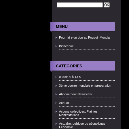
MENU
Pour faire un don au Pouvoir Mondial
Bienvenue
CATÉGORIES
09/09/09 à 13 h
3ème guerre mondiale en préparation
Abonnement Newsletter
Accueil
Actions collectives, Plaintes,
Manifestations
Actualité, politique ou géopolitique,
Economie