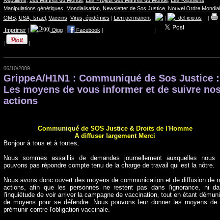
Reptiliens
,
Les Maîtres du Monde
,
Les Projets des Maîtres du Monde
,
Les Reptiliens
,
Manipulations génétiques
,
Mondialisation
,
Newsletter de Sos Justice
,
Nouvel Ordre Mondial
OMS
,
USA, Israël
,
Vaccins
,
Virus, épidémies
|
Lien permanent
|
|
del.icio.us
|
|
Imprimer
|
Digg
|
Facebook
|
|
|
|
06/10/2009
GrippeA/H1N1 : Communiqué de Sos Justice :
Les moyens de vous informer et de suivre no
actions
Communiqué de SOS Justice & Droits de l'Homme
A diffuser largement Merci
Bonjour à tous et à toutes,
Nous sommes assaillis de demandes journellement auxquelles nous 
pouvons pas répondre compte tenu de la charge de travail qui est la nôtre.
Nous avons donc ouvert des moyens de communication et de diffusion de 
actions, afin que les personnes ne restent pas dans l'ignorance, ni d
l'inquiétude de voir arriver la campagne de vaccination, tout en étant démun
de moyens pour se défendre. Nous pouvons leur donner les moyens de
prémunir contre l'obligation vaccinale.