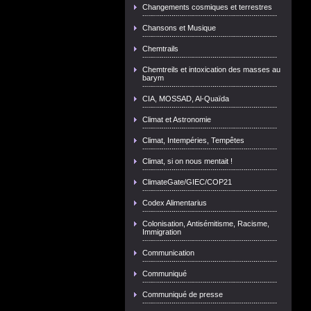
Changements cosmiques et terrestres
Chansons et Musique
Chemtrails
Chemtreils et intoxication des masses au
barym
CIA, MOSSAD, Al-Quaïda
Climat et Astronomie
Climat, Intempéries, Tempêtes
Climat, si on nous mentait !
ClimateGate/GIEC/COP21
Codex Alimentarius
Colonisation, Antisémitisme, Racisme,
Immigration
Communication
Communiqué
Communiqué de presse