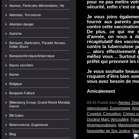
pour ne pas mettre votre
Atomes, Particules élémentaires, Vie
sécurité, enfin c'est ce q
Attentats, Terrorisme
Je vous joins égaleme
fournir aux parents po
Attention danger
contre cette vaccination 
De plus, ce qui me se
Autriche
d'année, on nous a de
récapitulatif des vaccin
Banques, Banksters, Paradis fiscaux,
contre la tuberculose pe
Dollar, Bours
... alors effectivement
Banquise/Arctique/Antarctique
méfiez vous ... Surtout q
préfet qui prennent les i
Bases secrètes
Je vous souhaite beauc
Baxter
risquent d'être bien som
vous avez besoin de mo
Belgique
Amicalement
Benjamin Fulford
Bildenberg Group, Grand Reset Mondial,
09:45 Publié dans
Alertes, Dis
Davos
silencieuses, Espionnage
,
Arn
Complot, Corruption
,
Crimes c
Bill Gates
Docteur Marc Vercoutère
,
Franc
Bioterrorisme, Eugénisme
pharmaceutiques
,
Manipulatio
Newsletter de Sos Justice
,
Vac
Blog