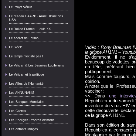
Le Projet Vénus
Le réseau HAARP - Arme Ultime des
USA
Le Roi de France - Louis XX
Le secret de Fatima
Vidéo : Rony Brauman liv
Le Siècle
la grippe AH1N1 – Youtub
Le temps n'existe pas !
Evidemment, il ne s’ag
beaucoup de vedettes pro
Le Vatican & Les Jésuites Lucifériens
en tête, préférant bi
publiquement.
Le Vatican et la politique
Mais comme toujours, à 
opinion.
Les Alliés de l'Humanité
A noter que le Professe
vacciner :
Les ANNUNAKIS
<< Dans
une intervie
Repubblica » du samedi 1
Les Banques Mondiales
inventeur du virus HIV e
cette découverte, déclare 
Les Cartels
de la grippe A H1N1.
Les Energies Propres existent !
Dans son édition du same
Les enfants Indigos
Repubblica a consacré pl
Montagnier par le journalis