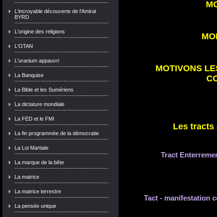
MO
L'incroyable découverte de l'Amiral
BYRD
L'origine des religions
MO
L'OTAN
L'uranium appauvri
MOTIVONS LE
La Banquise
C
La Bible et les Sumériens
La dictature mondiale
La FED et le FMI
Les tracts
La fin programmée de la démocratie
La Loi Martiale
Tract Enterremen
La marque de la bête
La matrice
La matrice terrestre
Tact - manifestation 
La pensée unique