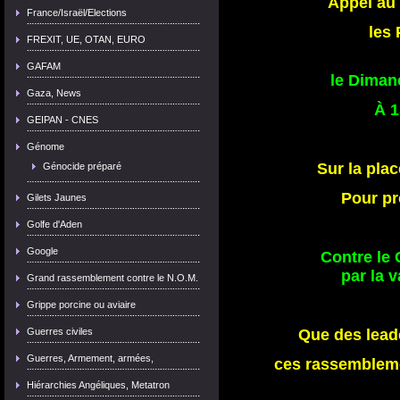
Appel au
France/Israël/Elections
les
FREXIT, UE, OTAN, EURO
GAFAM
le Diman
Gaza, News
À 1
GEIPAN - CNES
Génome
Sur la plac
Génocide préparé
Pour pr
Gilets Jaunes
Golfe d'Aden
Google
Contre l
par la v
Grand rassemblement contre le N.O.M.
Grippe porcine ou aviaire
Guerres civiles
Que des lead
Guerres, Armement, armées,
ces rassemblemen
Hiérarchies Angéliques, Metatron