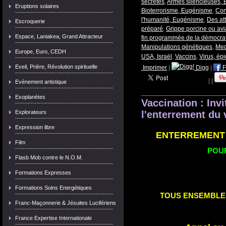
secrètes
,
Armes silencieuses,
Eruptions solaires
Bioterrorisme, Eugénisme
,
Con
l'humanité, Eugénisme
,
Des att
Escroquerie
préparé
,
Grippe porcine ou avi
Espace, Laniakea, Grand Attracteur
fin programmée de la démocra
Manipulations génétiques
,
Med
Europe, Euro, CEDH
USA, Israël
,
Vaccins
,
Virus, ép
Eveil, Prière, Révolution spirituelle
Imprimer
|
Digg
|
F
|
|
Evènement artistique
Exoplanètes
Vaccination : Inv
Explorateurs
l'enterrement du 
Expression libre
ENTERREMENT 
Film
POUR
Flasb Mob contre le N.O.M.
Formations Expresses
Formations Soins Energétiques
TOUS ENSEMBLE 
Franc-Maçonnerie & Jésuites Lucifériens
France Expertise Internationale