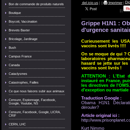
del.icio.us
|
|
Imprimer
|
Bon de commande de produits naturels
|
|
Boutique
Boycott, Vaccination
Grippe H1N1 : Ob
d'urgence sanitai
Brevets Baxter
Bricolage, Jardinage
Curieusement les USA 
vaccins sont livrés !!!!
Bush
On se moque de qui ? On
Campus France
laboratoires pharmaceu
hasard se jette sur les
Canada
vaccins sont
livrés
!
Cataclysmes
ATTENTION : L'Etat d'
instauré en France, pu
Catastrophes, Failles
les directives de l'OMS.
d'exception ou martiale 
Ce que nous faisons subir aux animaux
Traduction Google :
Censure, Espionnage, Facebook,
Obama H1N1 Déclaratio
Google, Youtube, NS
dérouler?
Censure, Facebook, Google, LICRA,
Article original ici :
CRIF
http://www.prisonplane
CERN, LHC
Kurt Nimmo