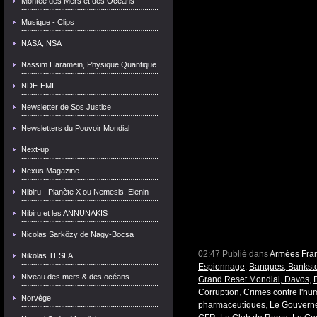
Montée des Mers et des Océans
Musique - Clips
NASA, NSA
Nassim Haramein, Physique Quantique
NDE-EMI
Newsletter de Sos Justice
Newsletters du Pouvoir Mondial
Next-up
Nexus Magazine
Nibiru - Planète X ou Nemesis, Elenin
Nibiru et les ANNUNAKIS
Nicolas Sarközy de Nagy-Bocsa
02:47 Publié dans
Armées Fran
Nikolas TESLA
Espionnage
,
Banques, Bankster
Niveau des mers & des océans
Grand Reset Mondial, Davos
,
Corruption
,
Crimes contre l'h
Norvège
pharmaceutiques
,
Le Gouvern