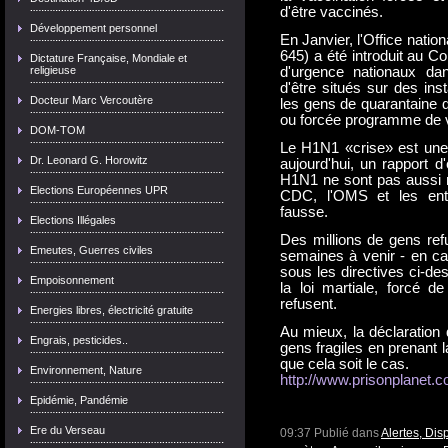
d'être vaccinés.
Développement personnel
En Janvier, l'Office nati
645) a été introduit au Co
Dictature Française, Mondiale et
religieuse
d'urgence nationaux dan
d'être situés sur des inst
Docteur Marc Vercoutère
les gens de quarantaine 
ou forcée programme de 
DOM-TOM
Le H1N1 «crise» est une 
Dr. Leonard G. Horowitz
aujourd'hui, un rapport 
H1N1 ne sont pas aussi r
Elections Européennes UPR
CDC, l'OMS et les entr
fausse.
Elections Illégales
Des millions de gens ref
Emeutes, Guerres civiles
semaines à venir - en c
sous les directives ci-de
Empoisonnement
la loi martiale, forcé d
refusent.
Energies libres, électricité gratuite
Au mieux, la déclaration 
Engrais, pesticides..
gens fragiles en prenant 
que cela soit le cas.
Environnement, Nature
http://www.prisonplane
Epidémie, Pandémie
Ere du Verseau
09:37 Publié dans
Alertes, Dis