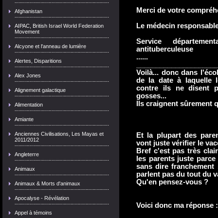
Merci de votre compréh
Afghanistan
Le médecin responsable
AIPAC, British Israel World Federation
Movement
Service départeme
Alcyone et l'anneau de lumière
antituberculeuse
......
Alertes, Disparitions
_____________________
Voilà... donc dans l'éco
Alex Jones
de la date à laquelle 
contre ils ne disent p
Alignement galactique
gosses...
Ils craignent sûrement qu
Alimentation
Amiante
Anciennes Civilisations, Les Mayas et
Et la plupart des paren
2011/2012
vont juste vérifier le vac
Bref c'est pas très clai
Angleterre
les parents juste parce
sans dire franchement s
Animaux
parlent pas du tout du va
Qu'en pensez-vous ?
Animaux & Morts d'animaux
Apocalyse - Révélation
Voici donc ma réponse :
Appel à témoins