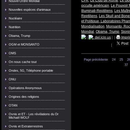
CFR
,
Le Club de Rome
,
Le Go
Nouvel Ordre Mondial
occulte américain
,
Le Pouvoir 
Nouvelles espèces d'animaux
Illuminati-Reptiliens
,
Les Maît
Reptiliens
,
Les Skull and Bone
Nucléaire
et Politique, Laboratoires Pha
Mondialisation
,
Monsanto, Rocke
Nutrition
Mondial
,
Obama, Trump
,
Sioni
Obama, Trump
|
del.icio.us
|
|
Impri
OGM et MONSANTO
|
OMS
Page précédente
24
25
2
On nous cache tout
37
Ondes, 5G, Téléphone portable
ONU
Opérations Anonymous
Origines des religions
OTAN
Ovnis et ET - Les révélations du Dr
Michaël WOLF
Ovnis et Extraterrestres