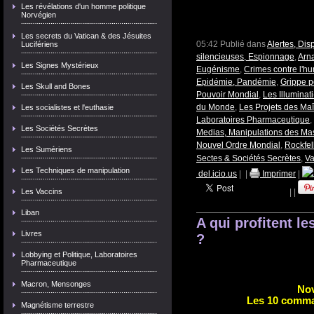
Les révélations d'un homme politique
Norvégien
Les secrets du Vatican & des Jésuites
05:42 Publié dans
Alertes, Dis
Lucifériens
silencieuses, Espionnage
,
Arn
Les Signes Mystérieux
Eugénisme
,
Crimes contre l'h
Epidémie, Pandémie
,
Grippe p
Les Skull and Bones
Pouvoir Mondial
,
Les Illuminat
du Monde
,
Les Projets des Ma
Les socialistes et l'euthasie
Laboratoires Pharmaceutique
,
Les Sociétés Secrètes
Medias, Manipulations des Ma
Nouvel Ordre Mondial
,
Rockfel
Les Sumériens
Sectes & Sociétés Secrètes
,
Va
Les Techniques de manipulation
del.icio.us
|
|
Imprimer
|
Les Vaccins
|
|
Liban
A qui profitent 
Livres
?
Lobbying et Politique, Laboratoires
Pharmaceutique
Macron, Mensonges
Nov
Les 10 comma
Magnétisme terrestre