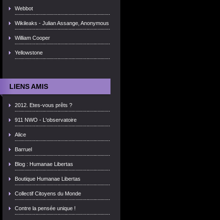
Webbot
Wikileaks - Julian Assange, Anonymous
William Cooper
Yellowstone
LIENS AMIS
2012. Etes-vous prêts ?
911 NWO - L'observatoire
Alice
Barruel
Blog : Humanae Libertas
Boutique Humanae Libertas
Collectif Citoyens du Monde
Contre la pensée unique !