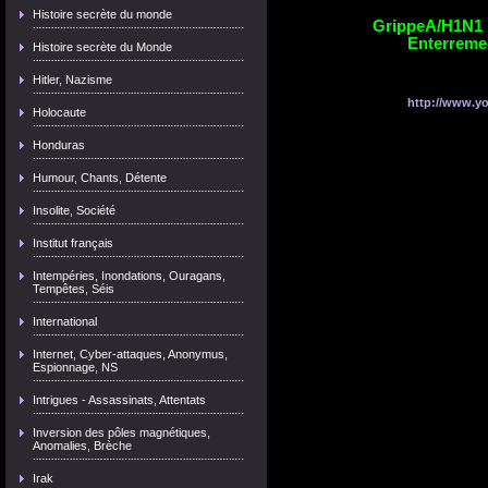
Histoire secrète du monde
GrippeA/H1N1 : 
Enterremen
Histoire secrète du Monde
Hitler, Nazisme
http://www.
Holocaute
Honduras
Humour, Chants, Détente
Insolite, Société
Institut français
Intempéries, Inondations, Ouragans,
Tempêtes, Séis
International
Internet, Cyber-attaques, Anonymus,
Espionnage, NS
Intrigues - Assassinats, Attentats
Inversion des pôles magnétiques,
Anomalies, Brèche
Irak