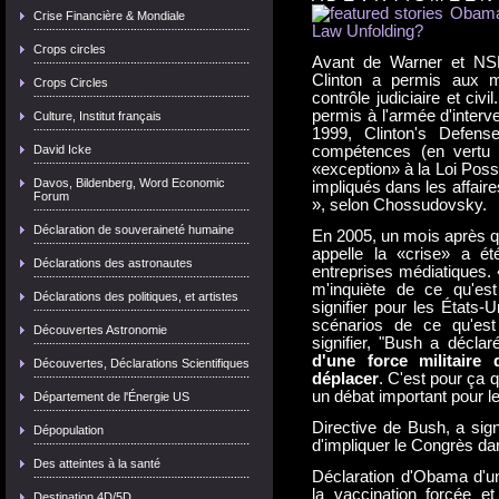
Crise Financière & Mondiale
Crops circles
Avant de Warner et NSPD
Clinton a permis aux mil
Crops Circles
contrôle judiciaire et civ
permis à l'armée d'interv
Culture, Institut français
1999, Clinton's Defens
David Icke
compétences (en vertu 
«exception» à la Loi Poss
Davos, Bildenberg, Word Economic
impliqués dans les affaire
Forum
», selon Chossudovsky.
Déclaration de souveraineté humaine
En 2005, un mois après qu
appelle la «crise» a é
Déclarations des astronautes
entreprises médiatiques. 
m'inquiète de ce qu'est
Déclarations des politiques, et artistes
signifier pour les États-
scénarios de ce qu'est
Découvertes Astronomie
signifier, "Bush a déclar
d'une force militaire
Découvertes, Déclarations Scientifiques
déplacer
. C'est pour ça q
un débat important pour l
Département de l'Énergie US
Directive de Bush, a sign
Dépopulation
d'impliquer le Congrès dan
Des atteintes à la santé
Déclaration d'Obama d'un
la vaccination forcée et
Destination 4D/5D