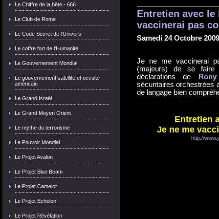
Le Chiffre de la bête - 666
Entretien avec l
Le Club de Rome
vaccinerai pas con
Le Code Secret de l'Univers
Samedi 24 Octobre 200
Le coffre fort de l'Humanité
Je ne me vaccinerai pa
Le Gouvernement Mondial
(majeurs) de se faire 
déclarations de
Rony
Le gouvernement satellite et occulte
américain
sécuritaires orchestrées 
de langage bien compréh
Le Grand Israël
Le Grand Moyen Orient
Entretien
Le mythe du terrorisme
Je ne me vacci
http://www
Le Pouvoir Mondial
Le Projet Avalon
Le Projet Blue Beam
Le Projet Camelot
Le Projet Echelon
Le Projet Révélation