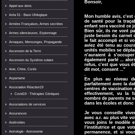
Bonsoir,
Appel aux dons
Aréa 51 - Base Ufologique
Mon humble avis, c'est 
de santé pour la traça
Armées Françaises, Armes secrètes
enfant sera vacciné ce jo
Bien sûr, ils ne vont pa
Armes silencieuses, Espionnage
juste besoin du carnet 
le fait accompli et si 
Arnaques, Mensonges, Propagande
aviez été tenu au cour
unités mobiles se dépla
Ascension de la Terre
n'auraient à s'occupe
également parlé ... alo
Ascension du Système solaire
refus, c'est que vous é
dit mot, consent ..."
Asie, Chine, Corée
.
Aspartame
En plus au niveau d
parfaitement avec la da
Association Réaction19
centres de vaccination 
effectivement, vu la 
Covid19 - Thérapies Géniques
nombre de parents ne so
dans les écoles et donc 
Associations de services
Je vous conseille viv
Assurances
avec a.r. au plus vite vo
vous joins le modèle e
Astéroïdes
l'institutrice et que vo
Astrologie - Astronomie
permanence, et si vou