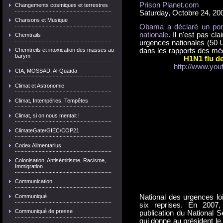
Prison Planet.com
Changements cosmiques et terrestres
Saturday, Octobre 24, 20
Chansons et Musique
Obama a déclaré un por
nationale
. Il n'est pas cla
Chemtrails
urgences nationales (50 
Chemtreils et intoxication des masses au
dans les rapports des mé
barym
H1N1 flu d
http://www.yo
CIA, MOSSAD, Al-Quaïda
Climat et Astronomie
Climat, Intempéries, Tempêtes
Climat, si on nous mentait !
ClimateGate/GIEC/COP21
Codex Alimentarius
Colonisation, Antisémitisme, Racisme,
Immigration
Communication
Communiqué
National des urgences loi
six reprises. En 2007,
Communiqué de presse
publication du National S
qui donne au président le 