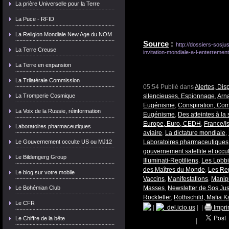
La prière Universelle pour la Terre
La Puce - RFID
La Religion Mondiale New Age du NOM
Source
:
http://dossiers-sosju
La Terre Creuse
invitation-mondiale-a-l-enterremen
La Terre en expansion
La Trilatérale Commission
05:54 Publié dans
Alertes, Dis
La Tromperie Cosmique
silencieuses, Espionnage
,
Arn
Eugénisme
,
Conspiration, Com
La Voix de la Russie, réinformation
Eugénisme
,
Des atteintes à la
Europe, Euro, CEDH
,
France/Is
Laboratoires pharmaceutiques
aviaire
,
La dictature mondiale
,
Le Gouvernement occulte US ou MJ12
Laboratoires pharmaceutiques
gouvernement satellite et occu
Le Bildengerg Group
Illuminati-Reptiliens
,
Les Lobbie
des Maîtres du Monde
,
Les Rep
Le blog sur votre mobile
Vaccins
,
Manifestations
,
Manip
Le Bohémian Club
Masses
,
Newsletter de Sos Jus
Rockfeller
,
Rothschild, Mafia K
Le CFR
|
del.icio.us
|
|
Impri
Le Chiffre de la bête
|