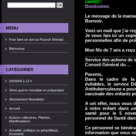
cache) !
Doctissimo
Le message de la maman
Bonsoir,
MENU
Voici un mail que j'ai r
Je vous fais ici un copie
Pour faire un don au Pouvoir Mondial
personnelles afin de pr
Bienvenue
Mon fils de 7 ans a reçu 
_____________________
Service des actions de 
Conseil Général du ...
CATÉGORIES
Parents,
Dans le cadre de la 
09/09/09 à 13 h
évitables, le service 
Antituberculeuse a pour
3ème guerre mondiale en préparation
vaccinale des enfants pr
Abonnement Newsletter
A cet effet, nous vous
à votre enfant dans u
Accueil
santé pour le 5 nove
Actions collectives, Plaintes,
personnel de Santé dans
Manifestations
Ce personnel se tiendra
Actualité, politique ou géopolitique,
information que vous so
Economie