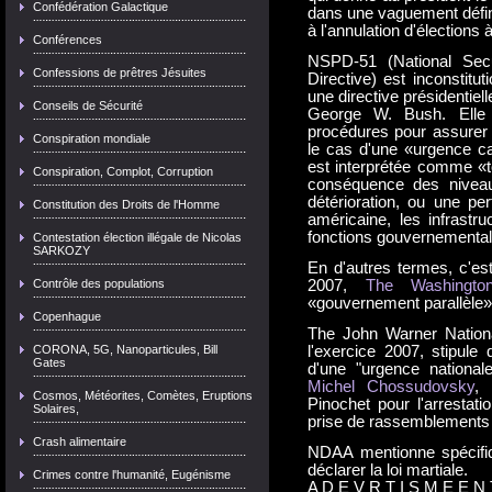
Confédération Galactique
dans une vaguement défini
à l'annulation d'élections 
Conférences
NSPD-51 (National Secu
Confessions de prêtres Jésuites
Directive) est inconstitu
une directive présidentiel
Conseils de Sécurité
George W. Bush. Elle 
procédures pour assurer 
Conspiration mondiale
le cas d'une «urgence cat
est interprétée comme «tou
Conspiration, Complot, Corruption
conséquence des niveau
détérioration, ou une per
Constitution des Droits de l'Homme
américaine, les infrastr
fonctions gouvernemental
Contestation élection illégale de Nicolas
SARKOZY
En d'autres termes, c'est
Contrôle des populations
2007,
The Washingto
«gouvernement parallèle» 
Copenhague
The John Warner Nation
CORONA, 5G, Nanoparticules, Bill
l'exercice 2007, stipule 
Gates
d'une "urgence nationale
Michel Chossudovsky
, 
Cosmos, Météorites, Comètes, Eruptions
Pinochet pour l'arrestati
Solaires,
prise de rassemblements 
Crash alimentaire
NDAA mentionne spécifi
déclarer la loi martiale.
Crimes contre l'humanité, Eugénisme
A D E V R T I S M E E N 