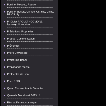
Poutine, Moscou, Russie
Poutine, Russie, Crimée, Ukraine, Chine,
BRICS; Sy
Pr Didier RAOULT - COVID/19,
hydroxychloroquine
Prédictions, Prophéties
Presse, Communication
Prévention
Prière Universelle
Projet Blue Beam
Propagande raciste
Protocoles de Sion
Puce RFID
Qatar, Turquie, Arabie Saoudite
Quenelle Dieudonné 2013/14
Réchauffement cosmique