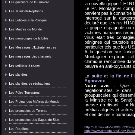
Les guerriers de la Lumière
la nouvelle grippe 1 H1N1
Le Pr. Montagnier comp
Les Illuminati-Reptiliens
parvient pas à connaître la
Interrogé sur la danger
Les Lobbies et la Politique
déclaré que le virus H1N1
la grippe espagnole ou q
Les Maîtres du Monde
victimes humaines recen
virus était très contagi
Les mensonges de la Bible
bénignes qui toutefois s
particulier tels que les 
Les Messages d'Extraterrestres
A la question sur l’orig
Montagnier explique cett
Les messages des channels
chimique rencontrée dans
Les pétitions à signer
pauvre en anti-oxydants 
Les planètes
La
suite et la fin de 
Agoravox
.
Les planètes se réchauffent
Notre avis
: Que de «
négationnistes » dans l
Les Pôles Terrestres
groupuscules qui dissémi
la Ministre de la Santé
Les Projets des Maîtres du Monde
presse en disant : « No
médias alignés et autres 
Les protocoles de Toronto
et ces délires « paranoïa
Les protocoles des Sages de Sion
http://911nwo.info/2009/10/23/ron
Les Reptiliens
http://www.alterinfo.net/Rony-Brau