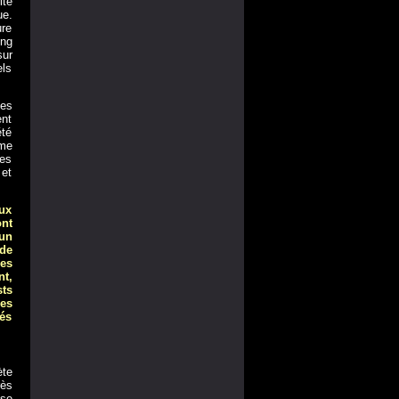
ité
ue.
ure
ing
sur
els
des
ent
été
ème
des
 et
ux
ont
’un
de
les
t,
sts
es
és
ète
rès
sse