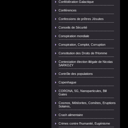
Confédération Galactique
Conférences
Confessions de prêtres Jésuites
Conseils de Sécurité
Conspiration mondiale
Conspiration, Complot, Corruption
Constitution des Droits de l'Homme
Contestation élection illégale de Nicolas
SARKOZY
Contrôle des populations
Copenhague
CORONA, 5G, Nanoparticules, Bill
Gates
Cosmos, Météorites, Comètes, Eruptions
Solaires,
Crash alimentaire
Crimes contre l'humanité, Eugénisme