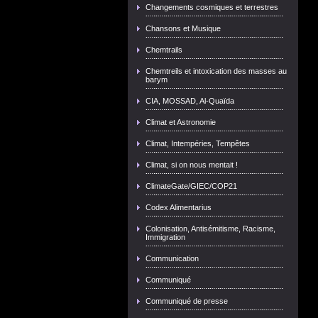
Changements cosmiques et terrestres
Chansons et Musique
Chemtrails
Chemtreils et intoxication des masses au
barym
CIA, MOSSAD, Al-Quaïda
Climat et Astronomie
Climat, Intempéries, Tempêtes
Climat, si on nous mentait !
ClimateGate/GIEC/COP21
Codex Alimentarius
Colonisation, Antisémitisme, Racisme,
Immigration
Communication
Communiqué
Communiqué de presse