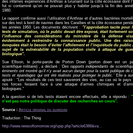
des infâmes expériences d’Anthrax à Gruinard sur la côte écossaise dont l’
fut si contaminé qu’on ne pouvait plus y habiter jusqu’à la fin des ann
1980.
Le rapport confirme aussi l’utilisation d’Anthrax et d’autres bactéries mortel
sur des test à bord de navires dans les Caraïbes et la côte écossaise pend
les années 1950. Les documents décrivent :
"l’approbation tacite pour 
tests de simulation, où le public devait être exposé, était fortement s
l’influence des considérations du ministère de la défense visa
évidemment à restreindre la connaissance public. Une des raiso
évoquées était le besoin d’éviter l’affolement et l’inquiétude du public
sujet de la vulnérabilité de la population civile à attaque de gue
biologique".
Sue Ellison, le porte-parole de Porton Down (porton down est un p
scientifique militaire) , a déclaré :
‘Des rapports indépendants de scientifiq
éminents ont montré qu’il n’y avait aucun danger pour la santé publique de 
tests et
épandages
qui ont été réalisés pour protéger le public.’
Elle a au
ajouté : "Les résultats de ces test sauveront des vies, au cas où le pays
nos forces feraient face à une attaque d’armes chimiques et d’arm
biologiques."
A la question si de tels tests étaient encore effectués, elle a répondu :
n’est pas notre politique de discuter des recherches en cours".
Source :
Article original du guardian
Traduction : The Thing
http://www.newsoftomorrow.org/spip.php?article6388&va...