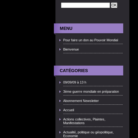
MENU
Pour faire un don au Pouvoir Mondial
Bienvenue
CATÉGORIES
09/09/09 à 13 h
3ème guerre mondiale en préparation
Abonnement Newsletter
Accueil
Actions collectives, Plaintes,
Manifestations
Actualité, politique ou géopolitique,
Economie