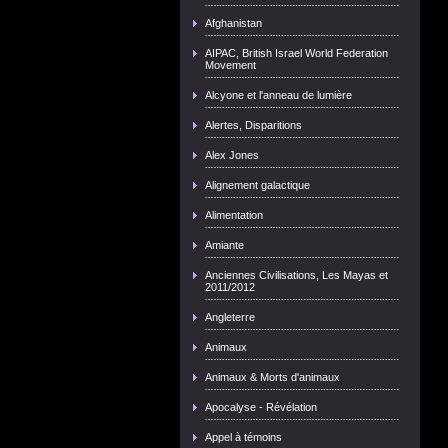
Afghanistan
AIPAC, British Israel World Federation
Movement
Alcyone et l'anneau de lumière
Alertes, Disparitions
Alex Jones
Alignement galactique
Alimentation
Amiante
Anciennes Civilisations, Les Mayas et
2011/2012
Angleterre
Animaux
Animaux & Morts d'animaux
Apocalyse - Révélation
Appel à témoins