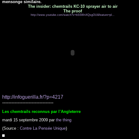
mensonge similaire.
The insider: chemtrails KC-10 sprayer air to air
The proof
http://www.youtube.com/watch?v=bSSWnXQsgOU&feature=pl...
http://infoguerilla.fr/?p=4217
---------------------------------
Les chemtrails reconnus par l’Angleterre
mardi 15 septembre 2009 par
the thing
(Source :
Contre La Pensée Unique
)