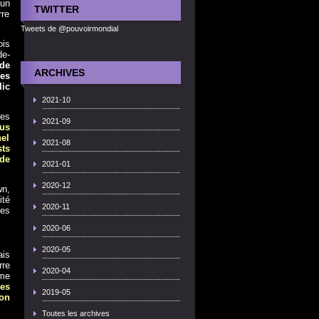
 un
TWITTER
rre
Tweets de @pouvoirmondial
ois
de-
de
ARCHIVES
es
ic
2021-10
res
2021-09
lus
nel
2021-08
sts
 de
2021-01
2020-12
wn,
ité
2020-11
ues
2020-06
2020-05
ais
rre
2020-04
mme
des
2019-05
on
Toutes les archives