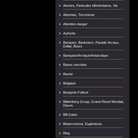
Atomes, Particules élémentaires, Vie
Attentats, Terrorisme
Attention danger
Autriche
Banques, Banksters, Paradis fiscaux,
Dollar, Bours
Banquise/Arctique/Antarctique
Bases secrètes
Baxter
Belgique
Benjamin Fulford
Bildenberg Group, Grand Reset Mondial,
Davos
Bill Gates
Bioterrorisme, Eugénisme
Blog