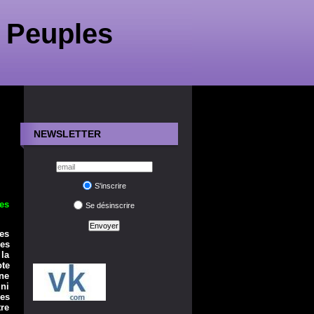
 Peuples
NEWSLETTER
S'inscrire
es
Se désinscrire
ues
des
 la
ote
une
 ni
les
re