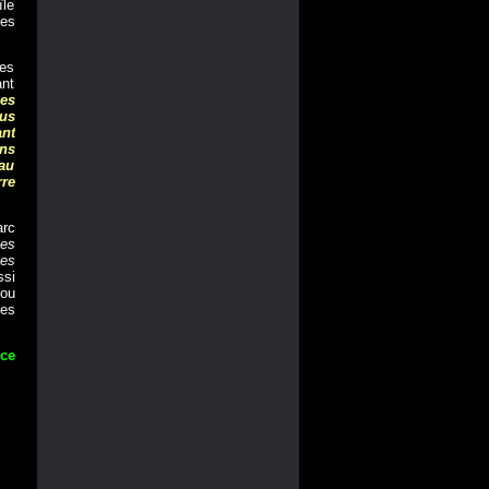
île
ées
les
ant
les
ous
nt
ns
 au
rre
arc
ues
ces
ssi
 ou
es
"ce