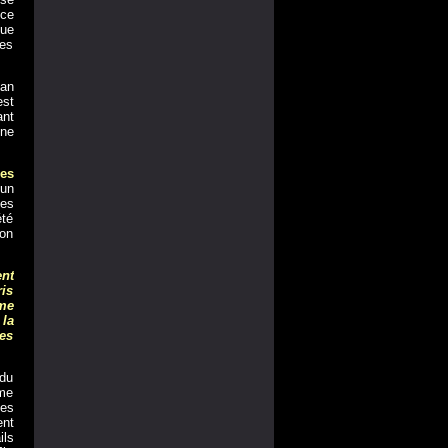
ice
que
les
man
est
ant
une
les
’un
des
été
ion
ent
is
mme
 la
es
 du
ème
es
ent
ils