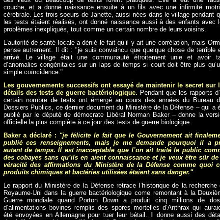
couche, et a donné naissance ensuite à un fils avec une infirmité motr
cérébrale. Les trois soeurs de Janette, aussi nées dans le village pendant 
les tests étaient réalisés, ont donné naissance aussi à des enfants avec 
problèmes inexpliqués, tout comme un certain nombre de leurs voisins.
L’autorité de santé locale a dénié le fait qu’il y ait une corrélation, mais Or
pense autrement. Il dit : "je suis convaincu que quelque chose de terrible 
arrivé. Le village était une communauté étroitement unie et avoir t
d’anomalies congénitales sur un laps de temps si court doit être plus qu’
simple coïncidence."
Les gouvernements successifs ont essayé de maintenir le secret sur 
détails des tests de guerre bactériologique.
Pendant que les rapports d
certain nombre de tests ont émergé au cours des années du Bureau 
Dossiers Publics, ce dernier document du Ministère de la Défense – qui a 
publié par le député de démocrate Libéral Norman Baker – donne la vers
officielle la plus complète à ce jour des tests de guerre biologique.
Baker a déclaré :
"je félicite le fait que le Gouvernement ait finalem
publié ces renseignements, mais je me demande pourquoi il a pr
autant de temps. Il est inacceptable que l’on ait traité le public co
des cobayes sans qu’ils en aient connaissance et je veux être sûr de
véracité des affirmations du Ministère de la Défense comme quoi c
produits chimiques et bactéries utilisées étaient sans danger."
Le rapport du Ministère de la Défense retrace l’historique de la recherche
Royaume-Uni dans la guerre bactériologique come remontant à la Deuxi
Guerre mondiale quand Porton Down a produit cinq millions de dos
d’alimentations bovines remplis des spores mortelles d’Anthrax qui aurai
été envoyées en Allemagne pour tuer leur bétail. Il donne aussi des déta