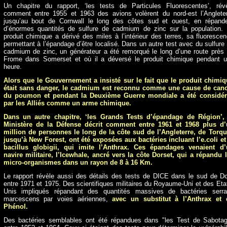
Un chapitre du rapport, ‘les tests de Particules Fluorescentes’, rév
comment entre 1955 et 1963 des avions volèrent du nord-est l’Anglete
jusqu’au bout de Cornwall le long des côtes sud et ouest, en répand
d’énormes quantités de sulfure de cadmium de zinc sur la population.
produit chimique a dérivé des miles à l’intérieur des terres, sa fluoresce
permettant à l’épandage d’être localisé. Dans un autre test avec du sulfure
cadmium de zinc, un générateur a été remorqué le long d’une route près
Frome dans Somerset et où il a déversé le produit chimique pendant 
heure.
Alors que le Gouvernement a insisté sur le fait que le produit chimi
était sans danger, le cadmium est reconnu comme une cause de canc
du poumon et pendant la Deuxième Guerre mondiale a été considér
par les Alliés comme un arme chimique.
Dans un autre chapitre, ‘les Grands Tests d’épandage de Région’, 
Ministère de la Défense décrit comment entre 1961 et 1968 plus d’
million de personnes le long de la côte sud de l’Angleterre, de Torq
jusqu’à New Forest, ont été exposées aux bactéries incluant l’e.coli et
bacillus globigii, qui imite l’Anthrax. Ces
épandages
venaient d’
navire militaire, l’Icewhale, ancré vers la côte Dorset, qui a répandu 
micro-organismes dans un rayon de 8 à 16 Km.
Le rapport révèle aussi des détails des tests de DICE dans le sud de D
entre 1971 et 1975. Des scientifiques militaires du Royaume-Uni et des Eta
Unis impliqués répandant des quantités massives de bactéries serra
marcescens par voies aériennes,
avec un substitut à l’Anthrax et 
Phénol.
Des bactéries semblables ont été répandues dans "les Test de Sabota