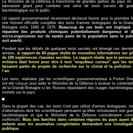
Le Ministère de la Défense a transformé de grandes parties du pays en
laboratoire géant pour conduire une série de tests secrets de gue
bactériologique sur le public.
Un rapport gouvernemental récemment déclassé fournit pour la première f
une histoire officielle complète des tests d’armes biologiques de la Gran
Bretagne entre 1940 et 1979.
Beaucoup de ces tests ont impliqué 
répandre des produits chimiques potentiellement dangereux et d
micro-organismes sur de vastes pans de la population sans le publ
soit avertit.
Pendant que les détails de quelques tests secrets ont émergé ces derniè
années, l
e rapport de 60 pages révèle de nouvelles informations sur p
de 100 expériences classées secrètes. Le rapport révèle que le person
militaire était formé pour dire à tout "enquêteur curieux" que les te
faisaient partie de projets de recherche sur le climat et la pollution
l’air.
Les tests, réalisées par les scientifiques gouvernementaux à Porton Do
ont été conçus pour aider le Ministère de la Défense à évaluer la vulnérabil
de la Grande-Bretagne si les Russes répandaient des nuages bactériologiq
mortels sur le pays.
Dans la plupart des cas, les tests n’ont pas utilisé d’armes biologiques, m
d’alternatives dont les scientifiques pensaient qu’elles simuleraient une gue
bactériologique et que le Ministère de la Défense considéraient co
inoffensifs.
Mais des familles dans certaines régions du pays ayant 
enfants avec les anomalies congénitales demandent une investigati
publique.