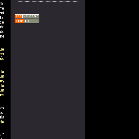
èle
rre
ent
 Le
nce
 de
 de
une
que
er
ée
le
un
uay
 le
un
les
ors
ts-
tia
du
ge"