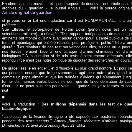
En cherchant, on trouve … et quelle surprise de découvrir cet article dans 
archives du « guardian » le journal Anglais …. voici la source original
Article original du guardian
et je vous en ai fait une traduction car il est FONDAMENTAL… ma par
préférée :
Sue Ellison, le porte-parole de Porton Down (porton down est un p
scientifique militaire) , a déclaré : "Des rapports indépendants de scientifiq
éminents ont montré qu’il n’y avait aucun danger pour la santé publique de 
tests et
épandages
qui ont été réalisés pour protéger le public." Elle a au
ajouté : "Les résultats de ces test sauveront des vies, au cas où le pays
nos forces feraient face à une attaque d’armes chimiques et d’arm
biologiques." A la question si de tels tests étaient encore effectués, ell
répondu : "ce n’est pas notre politique de discuter des recherches en cours.
De grâce lisez le en entier... et diffusez-le au plus grand nombre. Et pour c
qui pensent encore que le gouvernement agit pour notre plus grand b
comme un papa aimant et que les trainées d’avions qui s’épandent j’usq
former d’immenses voiles blancs ne sont que de la condensation de vap
d’eau : je ne peux plus rien pour vous …. gardez les yeux fermés et bo
nuit !
voici la traduction :
Des millions dépensés dans les test de guer
bactériologique
"La plupart de la Grande-Bretagne a été exposée aux bactéries répand
pendant des tests secrets."
Antony Barnett, rédacteur d’affaires publiq
Dimanche, le 21 avril 2002Sunday April 21, 2002