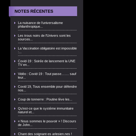
NOTES RÉCENTES
La nuisance de l'universalisme
philanthropique...
Les trous noirs de l'Univers sont les
sources...
La Vaccination obligatoire est impossible
:...
Covid-19 : Soirée de lancement la UNE
TV en...
Vidéo : Covid-19 : Tout passe……. sauf
leur...
Covid 19, Tous ensemble pour défendre
nos...
Coup de tonnerre : Poutine lève les...
Qu'est-ce que le système immunitaire
naturel et...
« Nous sommes le pouvoir » ! Discours
de John...
Chant des soignant-es arlesien.nes !