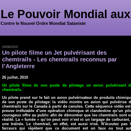
Le Pouvoir Mondial aux
Contre le Nouvel Ordre Mondial Sataniste
04/08/2010
Un pilote filme un Jet pulvérisant des
chemtrails - Les chemtrails reconnus par
l’Angleterre
26 juillet, 2010
Un pilote filme de son poste de pilotage un avion pulvérisant d
chemtrails.
Un pilote prend sur le fait un avion pulvérisateur de produits chimiq
de son poste de pilotage: la vidéo montre un avion qui pulvérise 
chemtrails sur le Canada à partir de canules. Cette séquence vidéo est
preuve irréfutable d’une opération chimique et clandestine qu’un pil
courageux offre au public afin de démontrer que les chemtrails sont 
réalité. La « fumée » qu’on peut voir n’est ni un largage de carburant,
une traînée. Le chemtrail, en effet, est aussi irisé. N’écoutez pas 
farceurs qui répètent que ce document est un faux ou tout aut