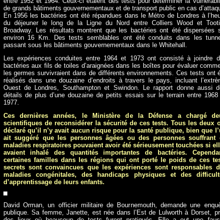
entre 1952 et 1964. Ceux-ci étaient des tests pour déterminer la vulnérabil
de grands bâtiments gouvernementaux et de transport public en cas d’attaq
En 1956 les bactéries ont été répandues dans le Métro de Londres à l’he
du déjeuner le long de la Ligne du Nord entre Colliers Wood et Toot
Broadway. Les résultats montrent que les bactéries ont été dispersées 
environ 16 Km. Des tests semblables ont été conduits dans les tunn
passant sous les bâtiments gouvernementaux dans le Whitehall.
Les expériences conduites entre 1964 et 1973 ont consisté à joindre 
bactéries aux fils de toiles d’araignées dans les boîtes pour évaluer comm
les germes survivraient dans de différents environnements. Ces tests ont 
réalisés dans une douzaine d’endroits à travers le pays, incluant l’extr
Ouest de Londres, Southampton et Swindon. Le rapport donne aussi 
détails de plus d’une douzaine de petits essais sur le terrain entre 1968
1977.
Ces dernières années, le Ministère de la Défense a chargé de
scientifiques de reconsidérer la sécurité de ces tests. Tous les deux 
déclaré qu’il n’y avait aucun risque pour la santé publique, bien que l
ait suggéré que les personnes âgées ou des personnes souffrant 
maladies respiratoires pouvaient avoir été sérieusement touchées si el
avaient inhalé des quantités importantes de bactéries. Cependan
certaines familles dans les régions qui ont porté le poids de ces te
secrets sont convaincues que les expériences sont responsables d
maladies congénitales, des handicaps physiques et des difficult
d’apprentissage de leurs enfants.
David Orman, un officier militaire de Bournemouth, demande une enqu
publique. Sa femme, Janette, est née dans l’Est de Lulworth à Dorset, p
des lieux où beaucoup de tests furent pratiqués. Elle a eut une fau