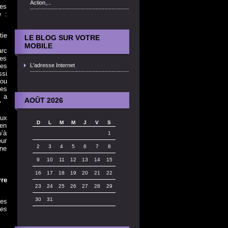
Action,...
les
e :
tie
LE BLOG SUR VOTRE
MOBILE
arc
ues
ces
L'adresse Internet
ssi
 ou
es
e a
AOÛT 2026
"
eux
D
L
M
M
J
V
S
ien
u’à
1
eur
2
3
4
5
6
7
8
nne
9
10
11
12
13
14
15
16
17
18
19
20
21
22
re
23
24
25
26
27
28
29
30
31
ues
ues