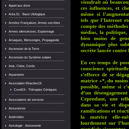
viendrait où beaucoup
Appel aux dons
ces influences, et c
même si l’augmenta
Aréa 51 - Base Ufologique
tels que l’Internet e
Armées Françaises, Armes secrètes
compte des méthodes 
médias, la politique, 
Armes silencieuses, Espionnage
bien moins de gens
Arnaques, Mensonges, Propagande
dynamique plus subti
Ascension de la Terre
secrète lancée contre 
Ascension du Système solaire
En ces temps de possi
Asie, Chine, Corée
conscience spirituell
s’efforce de se déga
Aspartame
matrice »*, du moins 
Association Réaction19
possible, même si c’e
Covid19 - Thérapies Géniques
d’un désengagement 
Cependant, une tell
Associations de services
dans sa vie et disp
Assurances
ramifications et réact
la matrice elle-m
Astéroïdes
lourdement sur l’hum
Astrologie - Astronomie