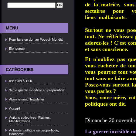
de la matrice, vous
sectaires
pour
v
liens
malfaisants.
MENU
Surtout ne vous pos
tout. Ne réfléchissez
Pour faire un don au Pouvoir Mondial
adorez-les ! C'est co
et sans conscience.
Bienvenue
Et n'oubliez pas que
vous racheter de tou
CATÉGORIES
vous pourrez tout vo
tout sans ne faire auc
09/09/09 à 13 h
Posez-vous surtout l
vous parlez ?
3ème guerre mondiale en préparation
Vous, votre mère, votr
Abonnement Newsletter
politiques ont dit.
Accueil
Actions collectives, Plaintes,
Dimanche 20 novembr
Manifestations
Actualité, politique ou géopolitique,
La guerre invisible m
Economie