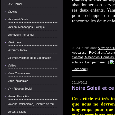
abandonner son servic
USA, Israël
ses deux enfants. Yan
Vaccins
pour s'échapper du fou
Vatican et Ovnis
rencontre les deux enfa
Vatican, Mensonges, Politique
Velikovsky Immanuel
Vénézuela
03:23 Publié dans
Alcyone et 
Veterans Today
Apocalyse - Révélation
,
Ascens
Cosmos, Météorites, Comètes, 
Victimes,Victimes de la vaccination
solaires
|
Lien permanent
|
Vidéos
Facebook
|
Virus Coronavirus
Virus, épidémies
22/10/2011
Notre Soleil et ce
VK - Réseau Social
Voeux, Festivités
Cet article est très i
que nous ne devron
Volcans, Volcanisme, Ceinture de feu
longtemps pour que le
Vortex & flashs
cycles cosmiques progr