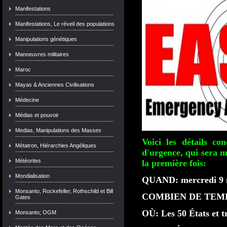
Manifestations
Manifestations, Le réveil des populations
Manipulations génétiques
Manoeuvres militaires
Maroc
Mayas & Anciennes Civilisations
Médecine
Médias et pouvoir
Medias, Manipulations des Masses
Voici les détails co
Métatron, Hiérarchies Angéliques
d'urgence, qui sera m
Météorites
la première fois:
Mondialisation
QUAND: mercredi 9 n
Monsanto, Rockefeller, Rothschild et Bill
COMBIEN DE TEMPS:
Gates
OÙ: Les 50 États et tr
Monsanto; OGM