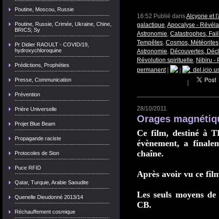
Poutine, Moscou, Russie
16:52 Publié dans
Alcyone et 
Poutine, Russie, Crimée, Ukraine, Chine,
galactique
,
Apocalyse - Révéla
BRICS; Sy
Astronomie
,
Catastrophes, Fail
Tempêtes
,
Cosmos, Météorites,
Pr Didier RAOULT - COVID/19,
hydroxychloroquine
Astronomie
,
Découvertes, Décl
Révolution spirituelle
,
Nibiru -
Prédictions, Prophéties
permanent
|
|
del.icio.u
Presse, Communication
|
Prévention
28/10/2011
Prière Universelle
Orages magnétiqu
Projet Blue Beam
Ce film, destiné à 
Propagande raciste
évènement, a finalem
chaîne.
Protocoles de Sion
Puce RFID
Après avoir vu ce fil
Qatar, Turquie, Arabie Saoudite
Les seuls moyens de
Quenelle Dieudonné 2013/14
CB.
Réchauffement cosmique