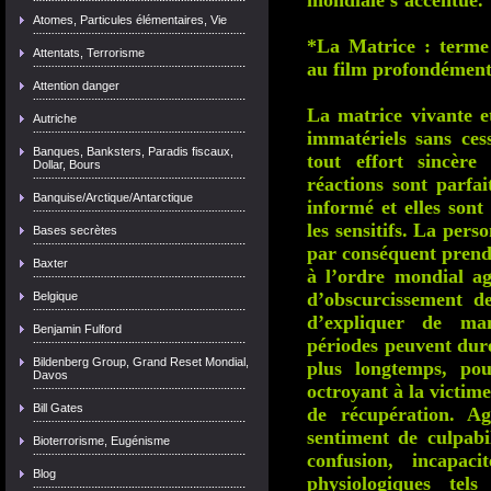
mondiale s’accentue.
Atomes, Particules élémentaires, Vie
*La Matrice : terme
Attentats, Terrorisme
au film profondémen
Attention danger
La matrice vivante et
Autriche
immatériels sans cess
Banques, Banksters, Paradis fiscaux,
tout effort sincère
Dollar, Bours
réactions sont parfai
Banquise/Arctique/Antarctique
informé et elles son
les sensitifs. La pers
Bases secrètes
par conséquent prend
Baxter
à l’ordre mondial ag
d’obscurcissement de
Belgique
d’expliquer de man
Benjamin Fulford
périodes peuvent dur
Bildenberg Group, Grand Reset Mondial,
plus longtemps, pou
Davos
octroyant à la victim
Bill Gates
de récupération. Ag
sentiment de culpabi
Bioterrorisme, Eugénisme
confusion, incapac
Blog
physiologiques tel