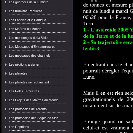
Les guerriers de la Lumière
de tonnes et mesure p
nuit de lundi à mardi 
Les Illuminati-Reptiliens
00h28 pour la France, l
Les Lobbies et la Politique
Terre.
1 - L'astéroïde 2005 
Les Maîtres du Monde
de la Terre et de la lu
Les mensonges de la Bible
2 - Sa trajectoire ser
Les Messages d'Extraterrestres
le dire!
Les messages des channels
En entrant dans le cham
Les pétitions à signer
pourrait dérégler l'équ
Les planètes
Lune.
Les planètes se réchauffent
Les Pôles Terrestres
Mais il en est rien sel
gravitationnels de 2
Les Projets des Maîtres du Monde
notamment sur les maré
Les protocoles de Toronto
Les protocoles des Sages de Sion
Etrange quand on sait
celui-ci est vraiment 
Les Reptiliens