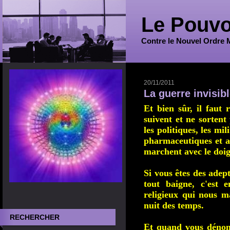
Le Pouvo
Contre le Nouvel Ordre 
20/11/2011
La guerre invisib
Et bien sûr, il
faut 
suivent et ne sortent 
les politiques, les mil
pharmaceutiques et au
marchent avec le doig
Si vous êtes des adept
tout baigne, c'est
e
religieux qui nous 
nuit des temps.
RECHERCHER
Et quand vous
dénon