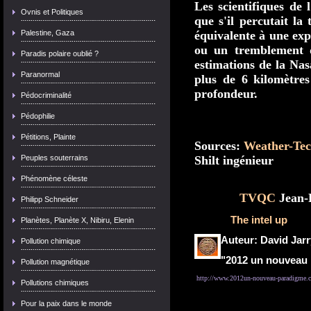
Les scientifiques de 
Ovnis et Politiques
que s'il percutait la 
Palestine, Gaza
équivalente à une exp
ou un tremblement d
Paradis polaire oublié ?
estimations de la Nas
Paranormal
plus de 6 kilomètre
profondeur.
Pédocriminalité
Pédophilie
Pétitions, Plainte
Sources:
Weather-Te
Peuples souterrains
Shilt ingénieur
Phénomène céleste
TVQC
Jean-F
Philipp Schneider
The intel up
Planètes, Planète X, Nibiru, Elenin
Auteur:
David Jar
Pollution chimique
"2012 un nouveau
Pollution magnétique
http://www.2012un-nouveau-paradigme.co
Pollutions chimiques
Pour la paix dans le monde