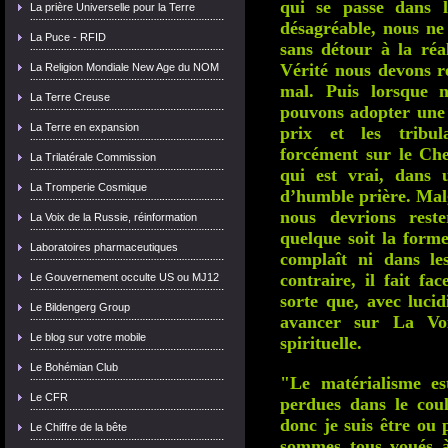
qui se passe dans 
La prière Universelle pour la Terre
désagréable, nous ne
La Puce - RFID
sans détour à la réa
Vérité nous devons re
La Religion Mondiale New Age du NOM
mal. Puis lorsque n
La Terre Creuse
pouvons adopter une 
La Terre en expansion
prix et les tribul
forcément sur le Che
La Trilatérale Commission
qui est vrai, dans 
La Tromperie Cosmique
d’humble prière. Malg
nous devrions reste
La Voix de la Russie, réinformation
quelque soit la forme
Laboratoires pharmaceutiques
complaît ni dans le
contraire, il fait fa
Le Gouvernement occulte US ou MJ12
sorte que, avec lucid
Le Bildengerg Group
avancer sur La Voi
Le blog sur votre mobile
spirituelle.
Le Bohémian Club
"Le matérialisme es
Le CFR
perdues dans le cou
donc je suis être ou 
Le Chiffre de la bête
sommes tous voués à