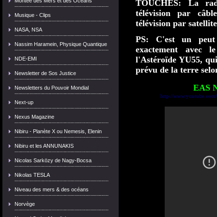
Montée des Mers et des Océans
TOUCHÉS: La radio
télévision par câbl
Musique - Clips
télévision par satellite
NASA, NSA
PS: C'est un peut 
Nassim Haramein, Physique Quantique
exactement avec 
l'Astéroïde YU55, qui
NDE-EMI
prévu de la terre sel
Newsletter de Sos Justice
EAS N
Newsletters du Pouvoir Mondial
http://www.youtube.co
Next-up
Nexus Magazine
Nibiru - Planète X ou Nemesis, Elenin
Nibiru et les ANNUNAKIS
Nicolas Sarközy de Nagy-Bocsa
Nikolas TESLA
Niveau des mers & des océans
Norvège