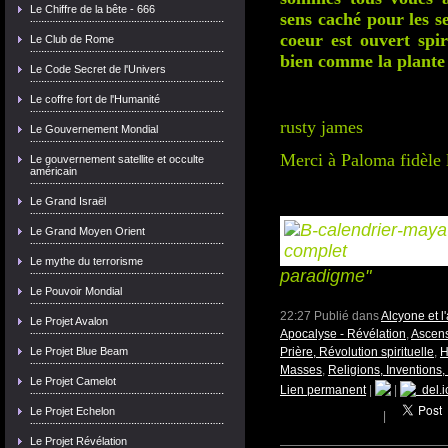
Le Chiffre de la bête - 666
sens caché pour les se
coeur est ouvert spir
Le Club de Rome
bien comme la plante 
Le Code Secret de l'Univers
Le coffre fort de l'Humanité
rusty james
Le Gouvernement Mondial
Merci à Paloma fidèle l
Le gouvernement satellite et occulte
américain
Le Grand Israël
Le Grand Moyen Orient
Le mythe du terrorisme
paradigme"
Le Pouvoir Mondial
22:27 Publié dans
Alcyone et 
Le Projet Avalon
Apocalyse - Révélation
,
Ascens
Le Projet Blue Beam
Prière, Révolution spirituelle
,
H
Masses
,
Religions, Invention
Le Projet Camelot
Lien permanent
|
|
del.i
Le Projet Echelon
|
Le Projet Révélation