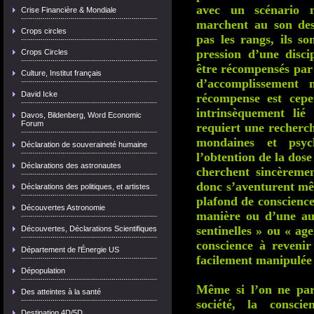
avec un scénario m
Crise Financière & Mondiale
marchent au son de
Crops circles
pas les rangs, ils s
pression d’une disci
Crops Circles
être récompensés par 
Culture, Institut français
d’accomplissement 
David Icke
récompense est cepe
intrinsèquement lié
Davos, Bildenberg, Word Economic
Forum
requiert une recherch
mondaines et psyc
Déclaration de souveraineté humaine
l’obtention de la dos
Déclarations des astronautes
cherchent sincèremen
donc s’aventurent m
Déclarations des politiques, et artistes
plafond de conscience
Découvertes Astronomie
manière ou d’une au
sentinelles » ou « age
Découvertes, Déclarations Scientifiques
conscience à revenir
Département de l'Énergie US
facilement manipulée 
Dépopulation
Même si l’on ne par
Des atteintes à la santé
société, la consc
Destination 4D/5D