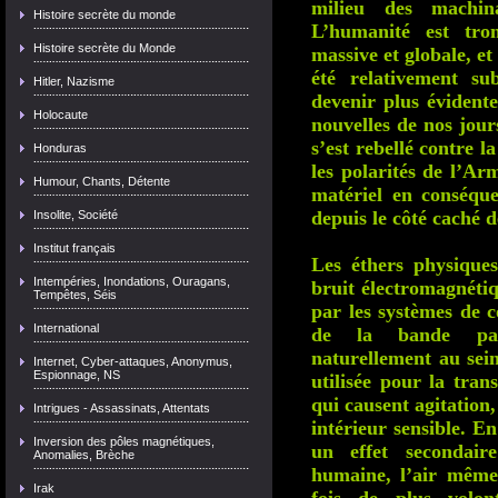
milieu des machina
Histoire secrète du monde
L’humanité est tro
Histoire secrète du Monde
massive et globale, et
été relativement su
Hitler, Nazisme
devenir plus évidente
Holocaute
nouvelles de nos jou
s’est rebellé contre 
Honduras
les polarités de l’A
Humour, Chants, Détente
matériel en conséque
depuis le côté caché de
Insolite, Société
Institut français
Les éthers physiques
Intempéries, Inondations, Ouragans,
bruit électromagnétiq
Tempêtes, Séis
par les systèmes de 
International
de la bande pas
naturellement au sein
Internet, Cyber-attaques, Anonymus,
Espionnage, NS
utilisée pour la tran
qui causent agitation,
Intrigues - Assassinats, Attentats
intérieur sensible. En
Inversion des pôles magnétiques,
un effet secondair
Anomalies, Brèche
humaine, l’air même
Irak