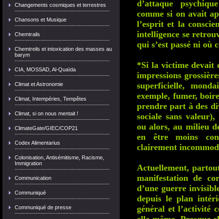
d’attaque psychique
Changements cosmiques et terrestres
comme si on avait a
Chansons et Musique
l’esprit et la consci
intelligence se retro
Chemtrails
qui s’est passé ni où c
Chemtreils et intoxication des masses au
barym
*Si la victime devait
CIA, MOSSAD, Al-Quaïda
impressions grossière
superficielle, mond
Climat et Astronomie
exemple, fumer, boire
Climat, Intempéries, Tempêtes
prendre part à des di
Climat, si on nous mentait !
sociale sans valeur)
ou alors, au milieu de
ClimateGate/GIEC/COP21
en être moins con
Codex Alimentarius
clairement incommod
Colonisation, Antisémitisme, Racisme,
Immigration
Actuellement, partou
manifestation de co
Communication
d’une guerre invisibl
Communiqué
depuis le plan intéri
général et l’activité
Communiqué de presse