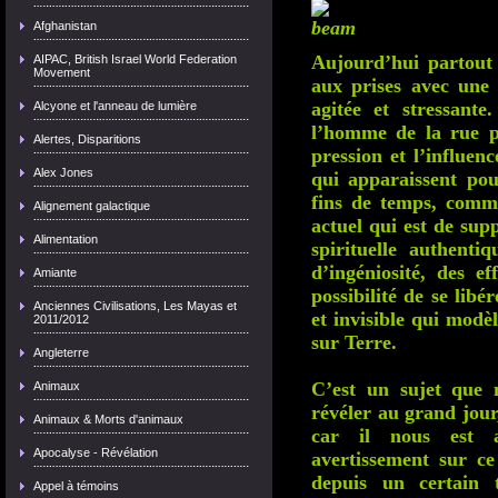
Afghanistan
Aujourd’hui partout
AIPAC, British Israel World Federation
Movement
aux prises avec une
agitée et stressant
Alcyone et l'anneau de lumière
l’homme de la rue pl
Alertes, Disparitions
pression et l’influen
Alex Jones
qui apparaissent po
fins de temps, comme
Alignement galactique
actuel qui est de sup
Alimentation
spirituelle authentiq
d’ingéniosité, des e
Amiante
possibilité de se lib
Anciennes Civilisations, Les Mayas et
et invisible qui modè
2011/2012
sur Terre.
Angleterre
C’est un sujet que 
Animaux
révéler au grand jour
Animaux & Morts d'animaux
car il nous est 
Apocalyse - Révélation
avertissement sur ce
depuis un certain 
Appel à témoins