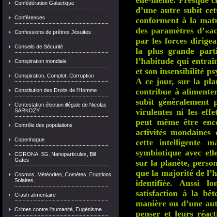
elle-même. Presque 
Confédération Galactique
d’une autre subit cet
Conférences
conforment à la matri
des paramètres d’«ac
Confessions de prêtres Jésuites
par les forces dirige
Conseils de Sécurité
la plus grande part
l’habitude qui entraîn
Conspiration mondiale
et son insensibilité p
Conspiration, Complot, Corruption
A ce jour, sur la pla
contribue à alimenter
Constitution des Droits de l'Homme
subit généralement p
Contestation élection illégale de Nicolas
virulentes ni les eff
SARKOZY
peut même être enco
Contrôle des populations
activités mondaines 
Copenhague
cette intelligente 
symbiotique avec elle
CORONA, 5G, Nanoparticules, Bill
Gates
sur la planète, perso
que la majorité de l’
Cosmos, Météorites, Comètes, Eruptions
Solaires,
identifiée. Aussi 
satisfaction à la bê
Crash alimentaire
manière ou d’une autr
Crimes contre l'humanité, Eugénisme
penser et leurs réact