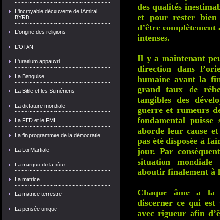
des qualités inestima
L'incroyable découverte de l'Amiral
et pour rester bien 
BYRD
d’être complètement a
L'origine des religions
intenses.
L'OTAN
Il y a maintenant pe
L'uranium appauvri
direction dans l’ori
La Banquise
humaine avant la fin
grand taux de rébel
La Bible et les Sumériens
tangibles des dével
La dictature mondiale
guerre et rumeurs d
fondamental puisse 
La FED et le FMI
aborde leur cause et
La fin programmée de la démocratie
pas été disposée à fai
jour. Par conséquent
La Loi Martiale
situation mondiale
La marque de la bête
aboutir finalement à 
La matrice
Chaque âme a la re
La matrice terrestre
discerner ce qui est 
La pensée unique
avec rigueur afin d’