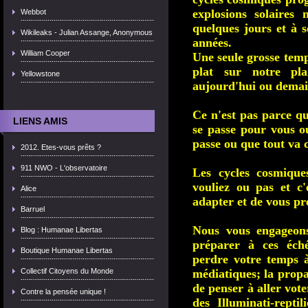
explosions solaires
Webbot
quelques jours et à s
Wikileaks - Julian Assange, Anonymous
années.
William Cooper
Une seule grosse temp
plat sur notre pla
Yellowstone
aujourd'hui ou demai
Ce n'est pas parce qu
LIENS AMIS
se passe pour vous o
passe ou que tout va 
2012. Etes-vous prêts ?
911 NWO - L'observatoire
Les cycles cosmique
vouliez ou pas et c'
Alice
adapter et de vous pr
Barruel
Nous vous engageons
Blog : Humanae Libertas
préparer à ces éch
Boutique Humanae Libertas
perdre votre temps à
Collectif Citoyens du Monde
médiatiques; la propa
de penser à aller vote
Contre la pensée unique !
des Illuminati-reptil