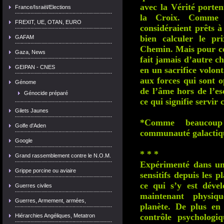
avec la Vérité porten
France/Israël/Elections
la Croix. Comme 
FREXIT, UE, OTAN, EURO
considéraient prêts à 
bien calculer le p
GAFAM
Chemin. Mais pour ceu
Gaza, News
fait jamais d’autre ch
GEIPAN - CNES
en un sacrifice volont
aux forces qui sont op
Génome
de l’âme hors de l’es
Génocide préparé
ce qui signifie servir 
Gilets Jaunes
*Comme beaucoup
Golfe d'Aden
communauté galactique
Google
* * *
Grand rassemblement contre le N.O.M.
Expérimenté dans un
Grippe porcine ou aviaire
sensitifs depuis les p
ce qui s’y est déve
Guerres civiles
maintenant physiq
Guerres, Armement, armées,
planète. De plus en
contrôle psychologi
Hiérarchies Angéliques, Metatron