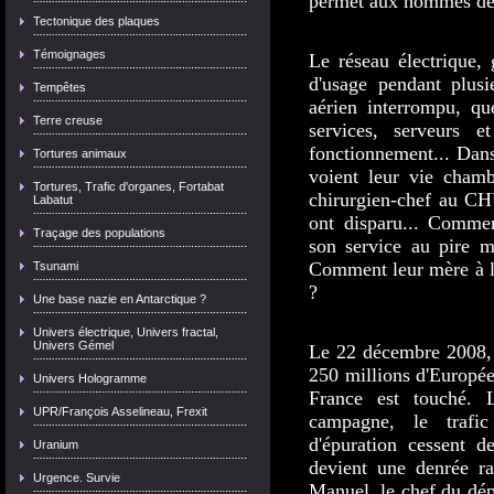
permet aux hommes de 
Tectonique des plaques
Témoignages
Le réseau électrique,
d'usage pendant plusie
Tempêtes
aérien interrompu, qu
Terre creuse
services, serveurs e
fonctionnement... Dan
Tortures animaux
voient leur vie cha
Tortures, Trafic d'organes, Fortabat
chirurgien-chef au CH
Labatut
ont disparu... Commen
Traçage des populations
son service au pire m
Comment leur mère à la t
Tsunami
?
Une base nazie en Antarctique ?
Univers électrique, Univers fractal,
Univers Gémel
Le 22 décembre 2008, 
250 millions d'Europée
Univers Hologramme
France est touché. 
UPR/François Asselineau, Frexit
campagne, le trafic
d'épuration cessent de
Uranium
devient une denrée ra
Urgence. Survie
Manuel, le chef du dép