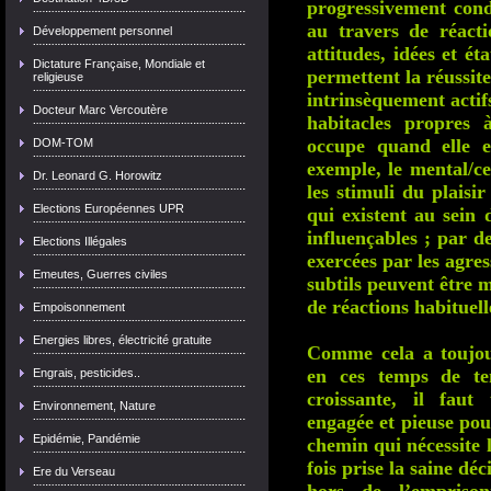
progressivement cond
au travers de réacti
Développement personnel
attitudes, idées et é
Dictature Française, Mondiale et
permettent la réussit
religieuse
intrinsèquement actifs
Docteur Marc Vercoutère
habitacles propres
occupe quand elle e
DOM-TOM
exemple, le mental/ce
Dr. Leonard G. Horowitz
les stimuli du plaisir
Elections Européennes UPR
qui existent au sein
influençables ; par de
Elections Illégales
exercées par les agre
Emeutes, Guerres civiles
subtils peuvent être 
de réactions habituell
Empoisonnement
Energies libres, électricité gratuite
Comme cela a toujour
en ces temps de ten
Engrais, pesticides..
croissante, il faut
Environnement, Nature
engagée et pieuse pou
Epidémie, Pandémie
chemin qui nécessite 
fois prise la saine dé
Ere du Verseau