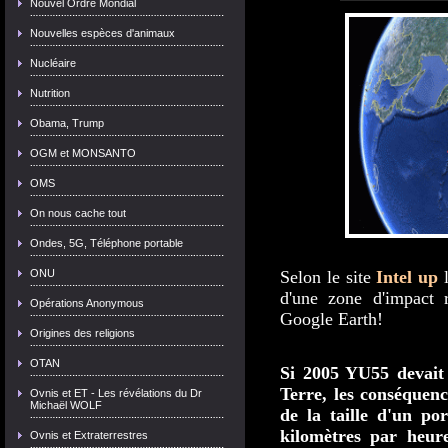
Nouvel Ordre Mondial
Nouvelles espèces d'animaux
Nucléaire
Nutrition
Obama, Trump
OGM et MONSANTO
OMS
On nous cache tout
Ondes, 5G, Téléphone portable
ONU
Selon le site
Intel up
l
d'une zone d'impact r
Opérations Anonymous
Google Earth!
Origines des religions
OTAN
Si 2005 YU55 devait 
Terre, les conséquence
Ovnis et ET - Les révélations du Dr
Michaël WOLF
de la taille d'un po
kilomètres par heure
Ovnis et Extraterrestres