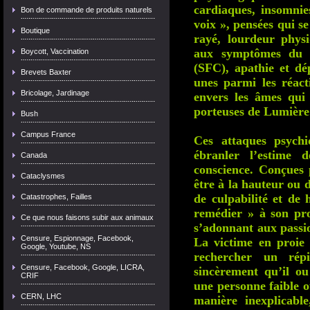
cardiaques, insomnie
Bon de commande de produits naturels
voix », pensées qui s
Boutique
rayé, lourdeur phys
aux symptômes du s
Boycott, Vaccination
(SFC), apathie et d
Brevets Baxter
unes parmi les réacti
Bricolage, Jardinage
envers les âmes qui 
porteuses de Lumière
Bush
Campus France
Ces attaques psychi
ébranler l’estime d
Canada
conscience. Conçues 
Cataclysmes
être à la hauteur ou d
de culpabilité et de 
Catastrophes, Failles
remédier » à son pro
Ce que nous faisons subir aux animaux
s’adonnant aux passio
Censure, Espionnage, Facebook,
La victime en proie
Google, Youtube, NS
rechercher un répi
Censure, Facebook, Google, LICRA,
sincèrement qu’il o
CRIF
une personne faible o
CERN, LHC
manière inexplicabl