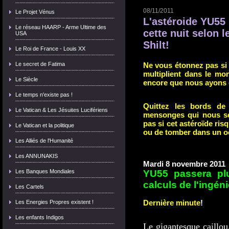
08/11/2011
Le Projet Vénus
L'astéroide YU55 
Le réseau HAARP - Arme Ultime des
cette nuit selon l
USA
Shilt!
Le Roi de France - Louis XX
Le secret de Fatima
Ne vous étonnez pas si 
multiplient dans le mo
Le Siècle
encore que nous ayons d
Le temps n'existe pas !
Quittez les bords de
Le Vatican & Les Jésuites Lucifériens
mensonges qui nous son
pas si cet astéroïde risq
Le Vatican et la politique
ou de tomber dans un o
Les Alliés de l'Humanité
Les ANNUNAKIS
Mardi 8 novembre 2011
Les Banques Mondiales
YU55 passera plu
calculs de l'ingéni
Les Cartels
Les Energies Propres existent !
Dernière minute
!
Les enfants Indigos
Le gigantesque caillo