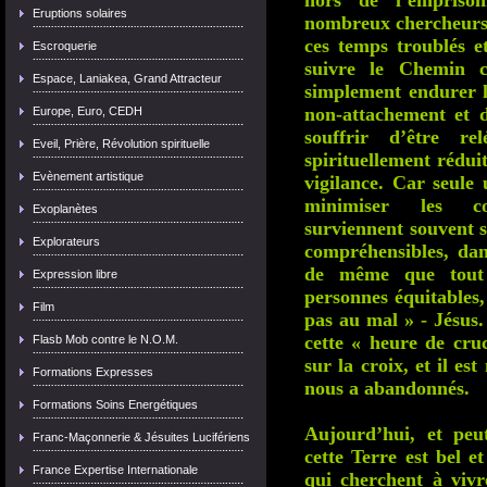
hors de l’empriso
Eruptions solaires
nombreux chercheurs 
ces temps troublés et
Escroquerie
suivre le Chemin c
Espace, Laniakea, Grand Attracteur
simplement endurer l
non-attachement et d
Europe, Euro, CEDH
souffrir d’être r
Eveil, Prière, Révolution spirituelle
spirituellement rédui
Evènement artistique
vigilance. Car seule 
minimiser les co
Exoplanètes
surviennent souvent s
Explorateurs
compréhensibles, dan
de même que tout 
Expression libre
personnes équitables,
Film
pas au mal » - Jésus.
cette « heure de cru
Flasb Mob contre le N.O.M.
sur la croix, et il es
Formations Expresses
nous a abandonnés.
Formations Soins Energétiques
Aujourd’hui, et peu
Franc-Maçonnerie & Jésuites Lucifériens
cette Terre est bel e
France Expertise Internationale
qui cherchent à viv