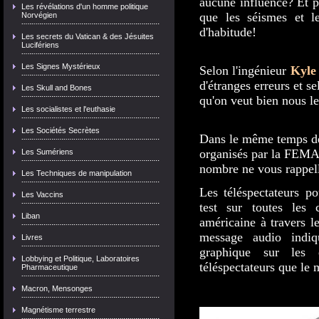
aucune influence? Et p
Les révélations d'un homme politique
que les séismes et l
Norvégien
d'habitude!
Les secrets du Vatican & des Jésuites
Lucifériens
Les Signes Mystérieux
Selon l'ingénieur
Kyle 
d'étranges erreurs et se
Les Skull and Bones
qu'on veut bien nous le
Les socialistes et l'euthasie
Les Sociétés Secrètes
Dans le même temps de
organisés par la FEMA 
Les Sumériens
nombre ne vous rappelle
Les Techniques de manipulation
Les téléspectateurs p
Les Vaccins
test sur toutes les 
Liban
américaine à travers l
message audio indiq
Livres
graphique sur les 
Lobbying et Politique, Laboratoires
téléspectateurs que le m
Pharmaceutique
Macron, Mensonges
Magnétisme terrestre