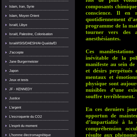
fois de plus volon
composants chimique
Islam, Iran, Syrie
conscience. Il en r
Islam, Moyen Orient
quotidiennement d’a
programme de la matri
Israël, Libye
tourner vers des ac
Israël, Palestine, Colonisation
anesthésiantes.
Israël/ISIS/DAESH/Al-Quaïda/EI
Ces manifestations 
J'accepte
inévitable de la po
Jane Burgermeister
manifeste au sein de 
et désirs perpétués
Japon
mentaux et émotionn
Jeux et tests
physique sont aujour
nuisibles d’une exi
JF - KENNEDY
souffre terriblement.
Justice
L'argent
En ces derniers jours
opportun de mainten
L'escroquerie du CO2
d’impartialité à la
L'esprit du moment
compréhension occul
résulte aux phénomè
L'homme électromagnétique