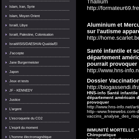
Thallium
Islam, Iran, Syrie
http://formateur69.f
Islam, Moyen Orient
Aluminium et Mercu
Israël, Libye
sur l'autisme appar
Israël, Palestine, Colonisation
http://home.scarlet.b
Israël/ISIS/DAESH/Al-Quaïda/EI
Santé infantile et 
J'accepte
département américa
Jane Burgermeister
pourrait provoquer 
http://www.hns-info.n
Japon
Dossier Vaccination
Jeux et tests
http://biogassendi.i
JF - KENNEDY
HNS-info Santé infantile
département américain de
Justice
provoquer
http://www.hns-info.net/ar
L'argent
http--www.freewebs.com-d
vaccins_analyse_des_risq
L'escroquerie du CO2
L'esprit du moment
IMMUNITÉ MORTELLE - Vac
Chiropratique
L'homme électromagnétique