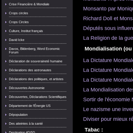
Crise Financière & Mondiale
Monsanto par Moniqu
Crops circles
Richard Doll et Mon
Crops Circles
Députés sous influe
Culture, Institut français
La Religion de la gue
David Icke

Mondialisation (ou 
Davos, Bildenberg, Word Economic
Forum
La Dictature Mondial
Déclaration de souveraineté humaine
La Dictature Mondial
Déclarations des astronautes
La Dictature Mondial
Déclarations des politiques, et artistes
Découvertes Astronomie
La Mondialisation d
Découvertes, Déclarations Scientifiques
Sortir de l'économie
Département de l'Énergie US
Le nazisme une inve
Dépopulation
Diviser pour mieux r
Des atteintes à la santé

Tabac :
Destination 4D/5D