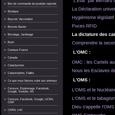
"L'État" par Bernar
Bon de commande de produits naturels
La Déclaration unive
Boutique
Hygiènisme législatif
Boycott, Vaccination
Puces RFID
Brevets Baxter
La dictature des car
Bricolage, Jardinage
Comprendre la secon
Bush
Campus France

L'OMC :
Canada
OMC : les Cartels 
Cataclysmes
Nous les Esclaves d
Catastrophes, Failles
 L'OMS :
Ce que nous faisons subir aux animaux
Censure, Espionnage, Facebook,
L'OMS et le Nucléair
Google, Youtube, NS
L'OMS et le tabagism
Censure, Facebook, Google, LICRA,
CRIF
Dieu s'appelle l'OMS
CERN, LHC