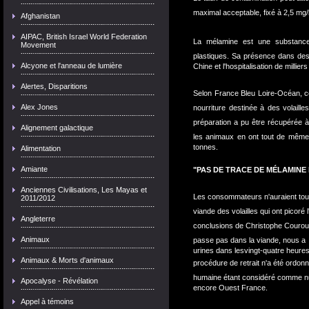
maximal acceptable, fixé à 2,5 mg/
Afghanistan
AIPAC, British Israel World Federation
La mélamine est une substance 
Movement
plastiques. Sa présence dans des p
Alcyone et l'anneau de lumière
Chine et l'hospitalisation de milliers
Alertes, Disparitions
Selon France Bleu Loire-Océan, ce
Alex Jones
nourriture destinée à des volaill
préparation a pu être récupérée 
Alignement galactique
les animaux en ont tout de mê
tonnes.
Alimentation
Amiante
"PAS DE TRACE DE MÉLAMINE
Anciennes Civilisations, Les Mayas et
Les consommateurs n'auraient toute
2011/2012
viande des volailles qui ont picoré 
Angleterre
conclusions de Christophe Courou
Animaux
passe pas dans la viande, nous a
urines dans les
vingt-quatre heures
Animaux & Morts d'animaux
procédure de retrait n'a été ordon
humaine étant considéré comme nul
Apocalyse - Révélation
encore Ouest France.
Appel à témoins