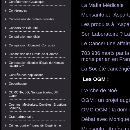
Confédération Galactique
La Mafia Médicale
Conférences
Monsanto et l'Aspart
Confessions de prêtres Jésuites
Les produits à l'Asp
Conseils de Sécurité
Son Laboratoire ? La
Conspiration mondiale
Le Cancer une affaire
Conspiration, Complot, Corruption
783 936 morts par l
Constitution des Droits de l'Homme
morts par an en Fran
Contestation élection illégale de Nicolas
SARKOZY
La Société cancérig
Contrôle des populations

Les OGM :
Copenhague
L'Arche de Noé
CORONA, 5G, Nanoparticules, Bill
Gates
OGM : un projet eug
Cosmos, Météorites, Comètes, Eruptions
Solaires,
OMC OGM : la domina
Crash alimentaire
Débat avec Monique 
Crimes contre l'humanité, Eugénisme
Monsanto : Après moi