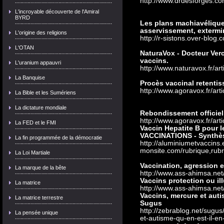
http://www.drdesforges.c
L'incroyable découverte de l'Amiral
BYRD
Les plans machiavélique
asservissement, extermina
L'origine des religions
http://r-sistons.over-blog
L'OTAN
NaturaVox - Docteur Verc
vaccins.
L'uranium appauvri
http://www.naturavox.fr/ar
La Banquise
Procès vaccinal retenti
http://www.agoravox.fr/art
La Bible et les Sumériens
La dictature mondiale
Rebondissement officiel
http://www.agoravox.fr/art
La FED et le FMI
Vaccin Hepatite B pour
VACCINATIONS - Synthèse
La fin programmée de la démocratie
http://aluminiumetvaccins.
monsite.com/rubrique,rub
La Loi Martiale
Vaccination, agression 
La marque de la bête
http://www.ass-ahimsa.net
Vaccins protection ou il
La matrice
http://www.ass-ahimsa.net
Vaccins, mercure et auti
La matrice terrestre
Sugus
http://zebrablog.net/sugu
La pensée unique
et-autisme-qu-en-est-il-en