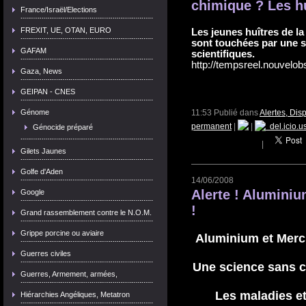
chimique ? Les h
France/Israël/Elections
FREXIT, UE, OTAN, EURO
Les jeunes huîtres de l
sont touchées par une s
GAFAM
scientifiques.
http://tempsreel.nouvelo
Gaza, News
GEIPAN - CNES
Génome
11:53 Publié dans
Alertes, Disp
permanent
|
|
del.icio.u
Génocide préparé
|
Gilets Jaunes
Golfe d'Aden
14/06/2008
Alerte ! Aluminiu
Google
!
Grand rassemblement contre le N.O.M.
Grippe porcine ou aviaire
Aluminium et Merc
Guerres civiles
Une science sans co
Guerres, Armement, armées,
Les maladies et
Hiérarchies Angéliques, Metatron