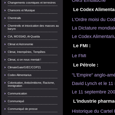
OMS Embauche
Changements cosmiques et terrestres

Le Codex Alimentar
Chansons et Musique
Chemtrails
L'Ordre moisi du Cod
Chemtreils et intoxication des masses au
La Dictature mondial
barym
Le Codex Alimentari
CIA, MOSSAD, Al-Quaïda
Climat et Astronomie

Le FMI :
Climat, Intempéries, Tempêtes
Le FMI
Climat, si on nous mentait !
 Le Pétrole :
ClimateGate/GIEC/COP21
"L'Empire" anglo-amé
Codex Alimentarius
David Lynch et le 11
Colonisation, Antisémitisme, Racisme,
Immigration
Le 11 septembre 20
Communication
 L'industrie pharm
Communiqué
Communiqué de presse
Historique du Carte