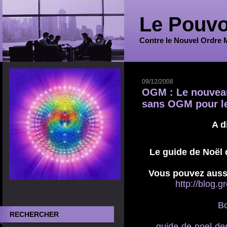
Le Pouvo
Contre le Nouvel Ordre 
09/12/2008
OGM : Le nouveau
sans OGM pour le
A d
Le guide de Noël
Vous pouvez aussi 
http://blog.
B
RECHERCHER
guide-de-noel-de