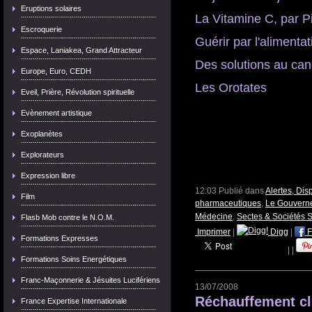
Eruptions solaires
La Vitamine C, par P
Escroquerie
Guérir par l'alimentat
Espace, Laniakea, Grand Attracteur
Des solutions au can
Europe, Euro, CEDH
Les Orotates
Eveil, Prière, Révolution spirituelle
Evènement artistique
Exoplanètes
Explorateurs
Expression libre
12:03 Publié dans
Alertes, Dis
Film
pharmaceutiques
,
Le Gouvern
Médecine
,
Sectes & Sociétés 
Flasb Mob contre le N.O.M.
Imprimer
|
Digg
|
F
Formations Expresses
|
|
Formations Soins Energétiques
Franc-Maçonnerie & Jésuites Lucifériens
13/07/2008
Réchauffement cl
France Expertise Internationale