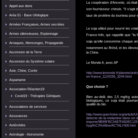
La coopération d'Ancenis, où était
Appel aux dons
son fournisseur chinois. "Il s'agit 
Aréa 51 - Base Ufologique
taux de protéine du tourteau pour e
Armées Françaises, Armes secrètes
Le soja utilisé pour nourrir les vol
Armes silencieuses, Espionnage
France-Info, qui rappelle que "la 
soja qu'elle consomme chaque ann
Arnaques, Mensonges, Propagande
notamment au Brésil, et les éleve
Ascension de la Terre
la Chine.
Ascension du Système solaire
Le Monde.fr, avec AP
Asie, Chine, Corée
http://www.lemonde.fr/planete/arti
en-france_1124336_3244.html
Aspartame
Que choisir ?
Association Réaction19
Covid19 - Thérapies Géniques
Bien au-delà des 2,5 mg/kg autor
biologiques, ce soja était pourta
qualité du bio.
Associations de services
http://www.quechoisir.org/article/U
Assurances
detecte-de-la-melamine-dans-un-d
importe/9B99FBC0487FA505C12
Astéroïdes
hygi%C3%A8ne/ACTALY400.htm
Astrologie - Astronomie