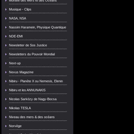
Montée des Mers et des Océans
Musique - Clips
NASA, NSA
Nassim Haramein, Physique Quantique
NDE-EMI
Newsletter de Sos Justice
Newsletters du Pouvoir Mondial
Next-up
Nexus Magazine
Nibiru - Planète X ou Nemesis, Elenin
Nibiru et les ANNUNAKIS
Nicolas Sarközy de Nagy-Bocsa
Nikolas TESLA
Niveau des mers & des océans
Norvège