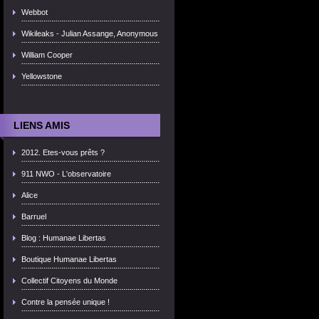
Webbot
Wikileaks - Julian Assange, Anonymous
William Cooper
Yellowstone
LIENS AMIS
2012. Etes-vous prêts ?
911 NWO - L'observatoire
Alice
Barruel
Blog : Humanae Libertas
Boutique Humanae Libertas
Collectif Citoyens du Monde
Contre la pensée unique !