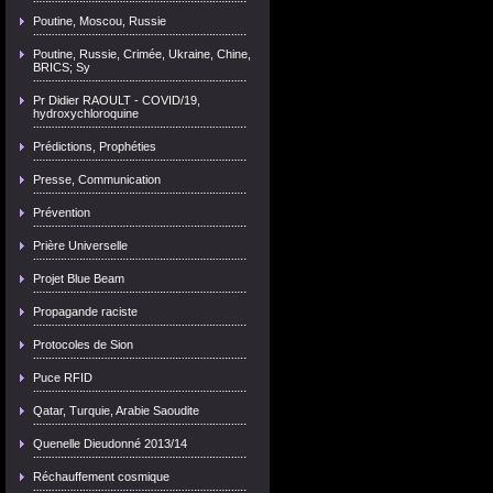
Poutine, Moscou, Russie
Poutine, Russie, Crimée, Ukraine, Chine,
BRICS; Sy
Pr Didier RAOULT - COVID/19,
hydroxychloroquine
Prédictions, Prophéties
Presse, Communication
Prévention
Prière Universelle
Projet Blue Beam
Propagande raciste
Protocoles de Sion
Puce RFID
Qatar, Turquie, Arabie Saoudite
Quenelle Dieudonné 2013/14
Réchauffement cosmique