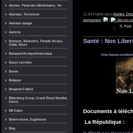
Atomes, Particules élémentaires, Vie
21:54 Publié dans
Alertes, Dis
Attentats, Terrorisme
permanent
|
|
del.icio.u
Attention danger
|
Autriche
Santé : Nos Liber
Banques, Banksters, Paradis fiscaux,
Dollar, Bours
Banquise/Arctique/Antarctique
http://www.nosliber
Bases secrètes
Baxter
Belgique
Benjamin Fulford
Bildenberg Group, Grand Reset Mondial,
Davos
Documents à téléch
Bill Gates
Bioterrorisme, Eugénisme

La République :
Blog