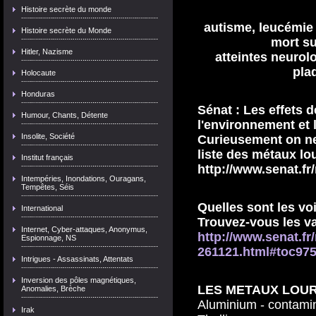
Histoire secrète du monde
autisme, leucémie
Histoire secrète du Monde
mort su
Hitler, Nazisme
atteintes neurol
plaq
Holocaute
Honduras
Sénat : Les effets 
Humour, Chants, Détente
l'environnement et 
Insolite, Société
Curieusement on ne
liste des métaux lo
Institut français
http://www.senat.fr/
Intempéries, Inondations, Ouragans,
Tempêtes, Séis
Quelles sont les voi
International
Trouvez-vous les va
Internet, Cyber-attaques, Anonymus,
http://www.senat.fr/
Espionnage, NS
261121.html#toc97
Intrigues - Assassinats, Attentats
Inversion des pôles magnétiques,
LES METAUX LOUR
Anomalies, Brèche
Aluminium
-
contami
Irak