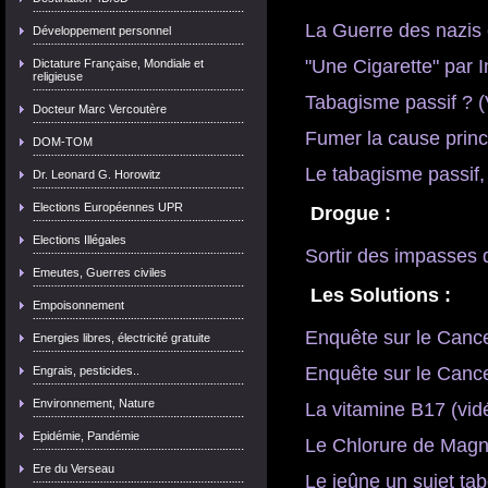
La Guerre des nazis 
Développement personnel
"Une Cigarette" par 
Dictature Française, Mondiale et
religieuse
Tabagisme passif ? (
Docteur Marc Vercoutère
Fumer la cause prin
DOM-TOM
Le tabagisme passif,
Dr. Leonard G. Horowitz
Elections Européennes UPR

Drogue :
Elections Illégales
Sortir des impasses d
Emeutes, Guerres civiles

Les Solutions :
Empoisonnement
Enquête sur le Cancer
Energies libres, électricité gratuite
Enquête sur le Cancer
Engrais, pesticides..
Environnement, Nature
La vitamine B17 (vid
Epidémie, Pandémie
Le Chlorure de Mag
Ere du Verseau
Le jeûne un sujet ta