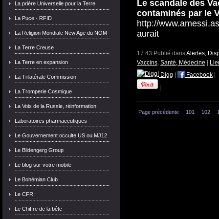
Le scandale des Vac
La prière Universelle pour la Terre
contaminés par le V
La Puce - RFID
http://www.amessi.as
aurait
La Religion Mondiale New Age du NOM
La Terre Creuse
17:43 Publié dans
Alertes, Dis
La Terre en expansion
Vaccins
,
Santé, Médecine
|
Lie
Digg
|
Facebook
|
La Trilatérale Commission
|
La Tromperie Cosmique
La Voix de la Russie, réinformation
Page précédente
101
102
Laboratoires pharmaceutiques
Le Gouvernement occulte US ou MJ12
Le Bildengerg Group
Le blog sur votre mobile
Le Bohémian Club
Le CFR
Le Chiffre de la bête