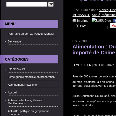
21:20 Publié dans
Alertes, Dis
MONSANTO
,
Santé, Médecine
Imprimer
|
Digg
|
MENU
|
|
Pour faire un don au Pouvoir Mondial
02/12/2008
Bienvenue
Alimentation : Du
importé de Chine
CATÉGORIES
LEMONDE.FR | 28.11.08 | 11h22  M
09/09/09 à 13 h
Près de 300 tonnes de soja conta
3ème guerre mondiale en préparation
au mois d'octobre, a-t-on appris
Abonnement Newsletter
Terrena, qui a découvert la contam
Accueil
Selon Christophe Couroussé, dire
Actions collectives, Plaintes,
tourteaux de soja" ont été impor
Manifestations
située en Vendée.
Actualité, politique ou géopolitique,
Economie
Le taux de contamination peut attei