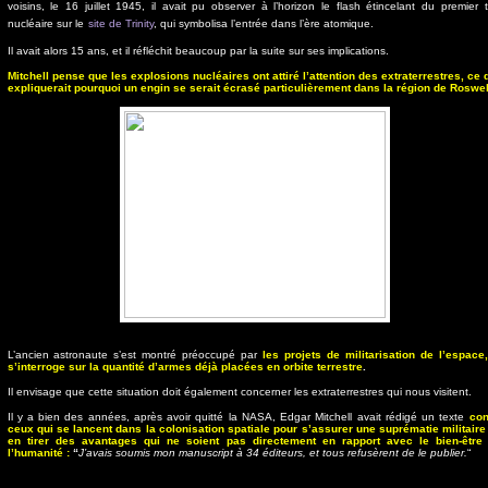
voisins, le 16 juillet 1945, il avait pu observer à l’horizon le flash étincelant du premier t
nucléaire sur le
site de Trinity
, qui symbolisa l’entrée dans l’ère atomique.
Il avait alors 15 ans, et il réfléchit beaucoup par la suite sur ses implications.
Mitchell pense que les explosions nucléaires ont attiré l’attention des extraterrestres, ce 
expliquerait pourquoi un engin se serait écrasé particulièrement dans la région de Roswel
L’ancien astronaute s’est montré préoccupé par
les projets de militarisation de l’espace,
s’interroge sur la quantité d’armes déjà placées en orbite terrestre
.
Il envisage que cette situation doit également concerner les extraterrestres qui nous visitent.
Il y a bien des années, après avoir quitté la NASA, Edgar Mitchell avait rédigé un texte
con
ceux qui se lancent dans la colonisation spatiale pour s’assurer une suprématie militaire
en tirer des avantages qui ne soient pas directement en rapport avec le bien-être
l’humanité :
“
J’avais soumis mon manuscript à 34 éditeurs, et tous refusèrent de le publier.
“