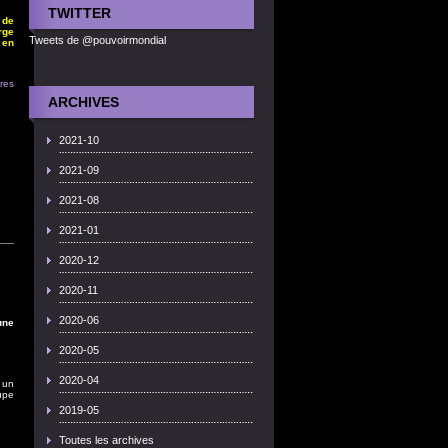
TWITTER
 de
rge
Tweets de @pouvoirmondial
 en
res
ARCHIVES
2021-10
2021-09
2021-08
2021-01
2020-12
2020-11
2020-06
une
2020-05
2020-04
 un
upe
2019-05
Toutes les archives