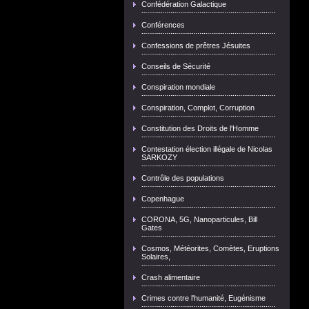
Confédération Galactique
Conférences
Confessions de prêtres Jésuites
Conseils de Sécurité
Conspiration mondiale
Conspiration, Complot, Corruption
Constitution des Droits de l'Homme
Contestation élection illégale de Nicolas
SARKOZY
Contrôle des populations
Copenhague
CORONA, 5G, Nanoparticules, Bill
Gates
Cosmos, Météorites, Comètes, Eruptions
Solaires,
Crash alimentaire
Crimes contre l'humanité, Eugénisme