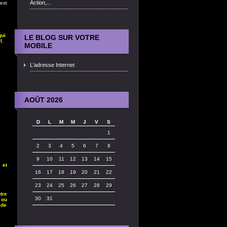
Action,...
est
qui
LE BLOG SUR VOTRE
l.
MOBILE
L'adresse Internet
AOÛT 2026
D
L
M
M
J
V
S
1
2
3
4
5
6
7
8
9
10
11
12
13
14
15
 et
16
17
18
19
20
21
22
23
24
25
26
27
28
29
tre
30
31
 ou
 de