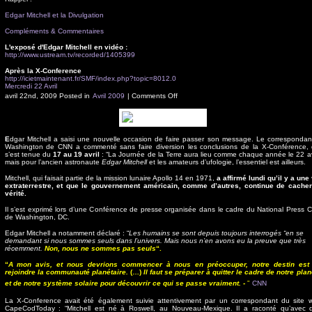
Edgar Mitchell et la Divulgation
Compléments & Commentaires
L'exposé d'Edgar Mitchell en vidéo :
http://www.ustream.tv/recorded/1405399
Après la X-Conference
http://icietmaintenant.fr/SMF/index.php?topic=8012.0
Mercredi 22 Avril
avril 22nd, 2009
Posted in
Avril 2009
| Comments Off
E
dgar Mitchell a saisi une nouvelle occasion de faire passer son message. Le correspondan
Washington de CNN a commenté sans faire diversion les conclusions de la X-Conférence, 
s’est tenue du
17 au 19 avril
: “La Journée de la Terre aura lieu comme chaque année le 22 avr
mais pour l’ancien astronaute
Edgar Mitchell
et les amateurs d’ufologie, l’essentiel est ailleurs.
Mitchell, qui faisait partie de la mission lunaire Apollo 14 en 1971,
a affirmé lundi qu’il y a une 
extraterrestre, et que le gouvernement américain, comme d’autres, continue de cacher
vérité.
Il s’est exprimé lors d’une Conférence de presse organisée dans le cadre du National Press C
de Washington, DC.
Edgar Mitchell a notamment déclaré : “
Les humains se sont depuis toujours interrogés “
en se
demandant si nous sommes seuls dans l’univers. Mais nous n’en avons eu la preuve que très
récemment.
Non, nous ne sommes pas seuls
“.
“
A mon avis, et nous devrions commencer à nous en préoccuper, notre destin est
rejoindre la communauté planétaire.
(…)
Il faut se préparer à quitter le cadre de notre plan
et de notre système solaire pour découvrir ce qui se passe vraiment. -
”
CNN
La X-Conference avait été également suivie attentivement par un correspondant du site 
CapeCodToday : “Mitchell est né à Roswell, au Nouveau-Mexique. Il a raconté qu’avec 