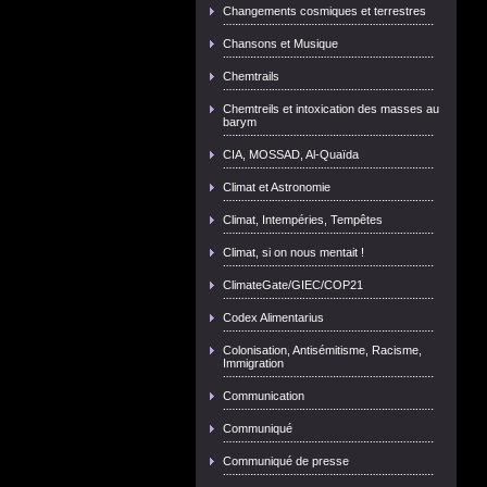
Changements cosmiques et terrestres
Chansons et Musique
Chemtrails
Chemtreils et intoxication des masses au
barym
CIA, MOSSAD, Al-Quaïda
Climat et Astronomie
Climat, Intempéries, Tempêtes
Climat, si on nous mentait !
ClimateGate/GIEC/COP21
Codex Alimentarius
Colonisation, Antisémitisme, Racisme,
Immigration
Communication
Communiqué
Communiqué de presse