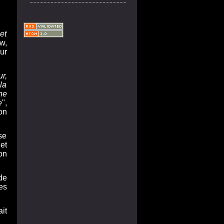
et
w,
ur
r,
la
ne
e
",
on
se
et
on
de
es
it