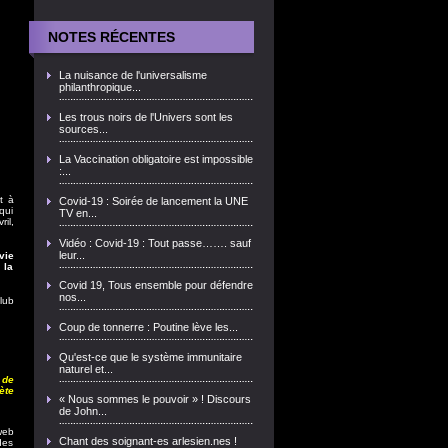
NOTES RÉCENTES
La nuisance de l'universalisme
philanthropique...
Les trous noirs de l'Univers sont les
sources...
La Vaccination obligatoire est impossible
:...
t à
Covid-19 : Soirée de lancement la UNE
qui
TV en...
il,
Vidéo : Covid-19 : Tout passe……. sauf
leur...
vie
 la
Covid 19, Tous ensemble pour défendre
nos...
lub
Coup de tonnerre : Poutine lève les...
Qu'est-ce que le système immunitaire
naturel et...
 de
ète
« Nous sommes le pouvoir » ! Discours
de John...
web
Chant des soignant-es arlesien.nes !
des