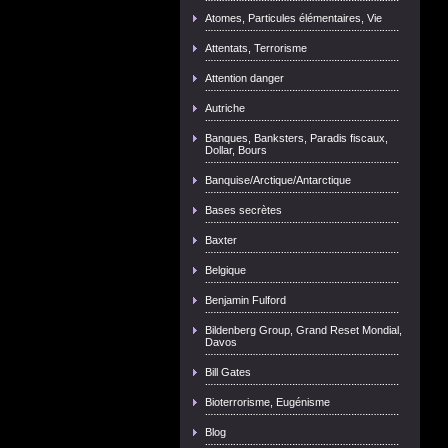
Atomes, Particules élémentaires, Vie
Attentats, Terrorisme
Attention danger
Autriche
Banques, Banksters, Paradis fiscaux,
Dollar, Bours
Banquise/Arctique/Antarctique
Bases secrètes
Baxter
Belgique
Benjamin Fulford
Bildenberg Group, Grand Reset Mondial,
Davos
Bill Gates
Bioterrorisme, Eugénisme
Blog