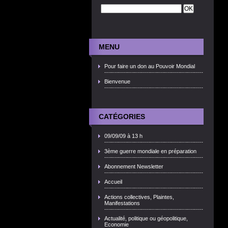
MENU
Pour faire un don au Pouvoir Mondial
Bienvenue
CATÉGORIES
09/09/09 à 13 h
3ème guerre mondiale en préparation
Abonnement Newsletter
Accueil
Actions collectives, Plaintes,
Manifestations
Actualité, politique ou géopolitique,
Economie