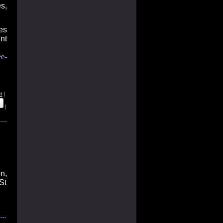
s,
es
nt
ee-
r
|
|
n,
St
..