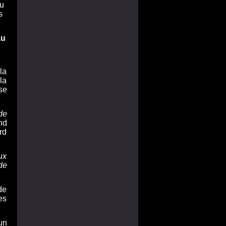
au
la
la
se
de
nd
rd
ux
de
de
es
un