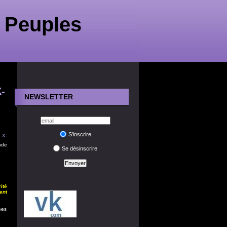
 Peuples
X-
NEWSLETTER
S'inscrire
X-
nde
Se désinscrire
ité
ent
ées