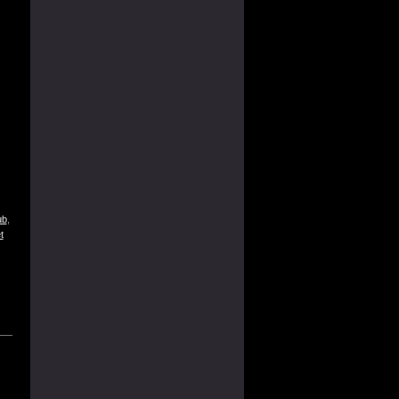
ub
,
t