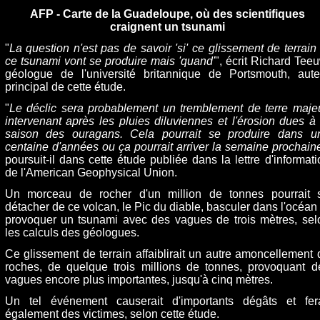
AFP - Carte de la Guadeloupe, où des scientifiques
craignent un tsunami
"
La question n'est pas de savoir 'si' ce glissement de terrain 
ce tsunami vont se produire mais 'quand'
", écrit Richard Teeu
géologue de l'université britannique de Portsmouth, aute
principal de cette étude.
"
Le déclic sera probablement un tremblement de terre majeu
intervenant après les pluies diluviennes et l'érosion dues à 
saison des ouragans. Cela pourrait se produire dans u
centaine d'années ou ça pourrait arriver la semaine prochain
poursuit-il dans cette étude publiée dans la lettre d'informati
de l'American Geophysical Union.
Un morceau de rocher d'un million de tonnes pourrait 
détacher de ce volcan, le Pic du diable, basculer dans l'océan 
provoquer un tsunami avec des vagues de trois mètres, sel
les calculs des géologues.
Ce glissement de terrain affaiblirait un autre amoncellement 
roches, de quelque trois millions de tonnes, provoquant d
vagues encore plus importantes, jusqu'à cinq mètres.
Un tel événement causerait d'importants dégâts et fera
également des victimes, selon cette étude.