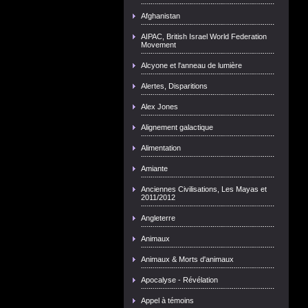
Afghanistan
AIPAC, British Israel World Federation
Movement
Alcyone et l'anneau de lumière
Alertes, Disparitions
Alex Jones
Alignement galactique
Alimentation
Amiante
Anciennes Civilisations, Les Mayas et
2011/2012
Angleterre
Animaux
Animaux & Morts d'animaux
Apocalyse - Révélation
Appel à témoins