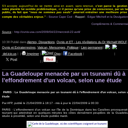
S’il accepte aujourd’hui de se mettre ainsi en avant, sans retenue,
c’est parce la gestion
notre planète lui semble problèmatique,
et
il pense qu’une prise de conscience, par un la
public, du fait que “
nous ne sommes pas seuls
” pourrait entraîner une meilleure prise
compte des véritables enjeux.”
-
Source Cape Cod
- Rappel :
Edgar Mitchell et la Divulgation
Compléments & Commentai
Source
:
http://ovnis-usa.com/2009/04/22/mercredi-22-avril/
10:38 Publié dans
Alertes, Disparitions
,
Ovnis et ET - Les révélations du Dr Michaël WOLF
,
Ovnis et Extraterrestres
,
Vatican, Mensonges, Politique
|
Lien permanent
|
|
del.icio.us
|
|
Imprimer
|
Digg
|
Facebook
|
|
|
|
|
La Guadeloupe menacée par un tsunami dû à
l'effondrement d'un volcan, selon une étude
PARIS :
La Guadeloupe menacée par un tsunami dû à l'effondrement d'un volcan, selon 
étude
Par AFP, publié le 21/04/2009 à 18:17 - mis à jour le 22/04/2009 à 00:33
PARIS - L'effondrement d'un volcan sur l'île de la Dominique dans les Caraïbes provoquerait
tsunami qui atteindrait en quelques minutes les côtes densément peuplées de la Guadelo
située à proximité, selon une étude publiée mardi.