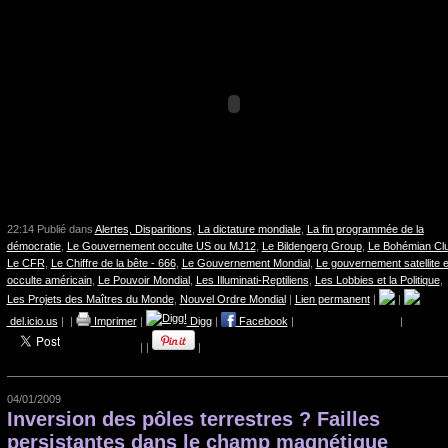
22:14 Publié dans
Alertes, Disparitions
,
La dictature mondiale
,
La fin programmée de la
démocratie
,
Le Gouvernement occulte US ou MJ12
,
Le Bildengerg Group
,
Le Bohémian Cl
Le CFR
,
Le Chiffre de la bête - 666
,
Le Gouvernement Mondial
,
Le gouvernement satellite e
occulte américain
,
Le Pouvoir Mondial
,
Les Illuminati-Reptiliens
,
Les Lobbies et la Politique
,
Les Projets des Maîtres du Monde
,
Nouvel Ordre Mondial
|
Lien permanent
|
|
del.icio.us
|
|
Imprimer
|
Digg
|
Facebook
|
|
|
|
|
04/01/2009
Inversion des pôles terrestres ? Failles
persistantes dans le champ magnétique