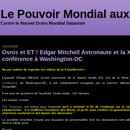
Le Pouvoir Mondial aux
Contre le Nouvel Ordre Mondial Sataniste
24/04/2009
Ovnis et ET ! Edgar Mitchell Astronaute et la 
conférence à Washington-DC
Ne pas oublier de regarder les vidéos de la X-Conférence !
L
‘exposé d’Edgar Mitchell, ancien astronaute de la mission Apollo XIV, lors de la 5ème
Conference
de Washington-DC, a été intégralement enregistré par la branche allema
“Exopolitik”.
Il est suivi de questions de l’auditoire. Durée totale : 102 minutes.
Les medias, comme
The Telegraph
, ont retenu pour l’essentiel
qu’il a réclamé la fin de l’embargo sur la vér
extraterrestre
: “
Il a réaffirmé l’existence des Aliens, et qu’ils nous visitent. Le gouvernem
américain cacherait ce fait depuis des décennies.
”
Le quotidien énumére ensuite une douzaine de personnalités dont les déclarations sont all
dans le même sens.
Rappel :