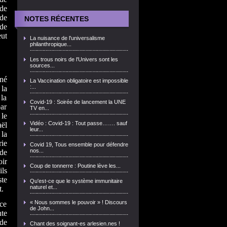
de
de
NOTES RÉCENTES
 de
eut
La nuisance de l'universalisme
philanthropique...
Les trous noirs de l'Univers sont les
sources...
né
La Vaccination obligatoire est impossible
:...
 la
 la
Covid-19 : Soirée de lancement la UNE
ar
TV en...
 le
Vidéo : Covid-19 : Tout passe……. sauf
ël
leur...
la
ie
Covid 19, Tous ensemble pour défendre
nos...
 de
oir
Coup de tonnerre : Poutine lève les...
ils
ste
Qu'est-ce que le système immunitaire
naturel et...
t.
« Nous sommes le pouvoir » ! Discours
nce
de John...
te
 de
Chant des soignant-es arlesien.nes !