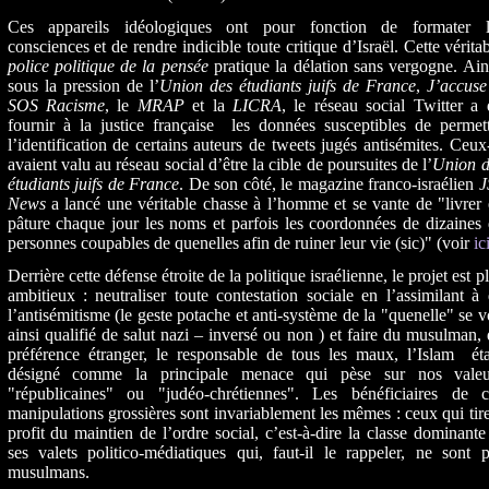
Ces appareils idéologiques ont pour fonction de formater l
consciences et de rendre indicible toute critique d’Israël. Cette vérita
police politique de la pensée
pratique la délation sans vergogne. Ain
sous la pression de l’
Union des étudiants juifs de France
,
J’accuse
SOS Racisme
, le
MRAP
et la
LICRA
, le réseau social Twitter a
fournir à la justice française les données susceptibles de permet
l’identification de certains auteurs de tweets jugés antisémites. Ceux
avaient valu au réseau social d’être la cible de poursuites de l’
Union d
étudiants juifs de France
. De son côté, le magazine franco-israélien
J
News
a lancé une véritable chasse à l’homme et se vante de "livrer
pâture chaque jour les noms et parfois les coordonnées de dizaines
personnes coupables de quenelles afin de ruiner leur vie (sic)" (voir
ic
Derrière cette défense étroite de la politique israélienne, le projet est p
ambitieux : neutraliser toute contestation sociale en l’assimilant à
l’antisémitisme (le geste potache et anti-système de la "quenelle" se v
ainsi qualifié de salut nazi – inversé ou non ) et faire du musulman,
préférence étranger, le responsable de tous les maux, l’Islam éta
désigné comme la principale menace qui pèse sur nos valeu
"républicaines" ou "judéo-chrétiennes". Les bénéficiaires de c
manipulations grossières sont invariablement les mêmes : ceux qui tir
profit du maintien de l’ordre social, c’est-à-dire la classe dominante
ses valets politico-médiatiques qui, faut-il le rappeler, ne sont 
musulmans.