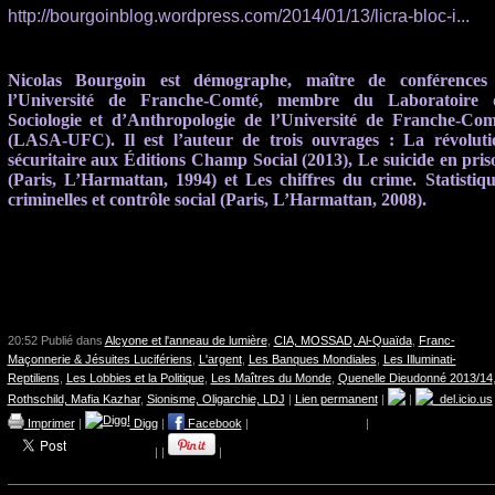
http://bourgoinblog.wordpress.com/2014/01/13/licra-bloc-i...
Nicolas Bourgoin est démographe, maître de conférences
l’Université de Franche-Comté, membre du Laboratoire 
Sociologie et d’Anthropologie de l’Université de Franche-Com
(LASA-UFC). Il est l’auteur de trois ouvrages : La révoluti
sécuritaire aux Éditions Champ Social (2013), Le suicide en pris
(Paris, L’Harmattan, 1994) et Les chiffres du crime. Statistiqu
criminelles et contrôle social (Paris, L’Harmattan, 2008).
20:52 Publié dans
Alcyone et l'anneau de lumière
,
CIA, MOSSAD, Al-Quaïda
,
Franc-
Maçonnerie & Jésuites Lucifériens
,
L'argent
,
Les Banques Mondiales
,
Les Illuminati-
Reptiliens
,
Les Lobbies et la Politique
,
Les Maîtres du Monde
,
Quenelle Dieudonné 2013/14
Rothschild, Mafia Kazhar
,
Sionisme, Oligarchie, LDJ
|
Lien permanent
|
|
del.icio.us
Imprimer
|
Digg
|
Facebook
|
|
|
|
|