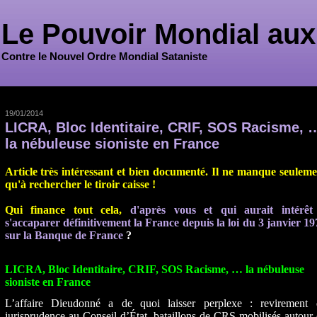
Le Pouvoir Mondial aux
Contre le Nouvel Ordre Mondial Sataniste
19/01/2014
LICRA, Bloc Identitaire, CRIF, SOS Racisme, 
la nébuleuse sioniste en France
Article très intéressant et bien documenté.
Il ne manque seuleme
qu'à rechercher le tiroir caisse !
Qui finance tout cela,
d'après vous et qui aurait intérêt
s'accaparer définitivement la France depuis la loi du 3 janvier 1
sur la Banque de France
?
LICRA, Bloc Identitaire, CRIF, SOS Racisme, … la nébuleuse
sioniste en France
L’affaire Dieudonné a de quoi laisser perplexe : revirement 
jurisprudence au Conseil d’État, bataillons de CRS mobilisés autour