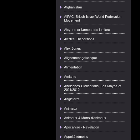
Afghanistan
AIPAC, British Israel World Federation
Movement
Alcyone et l'anneau de lumière
Alertes, Disparitions
Alex Jones
Alignement galactique
Alimentation
Amiante
Anciennes Civilisations, Les Mayas et
2011/2012
Angleterre
Animaux
Animaux & Morts d'animaux
Apocalyse - Révélation
Appel à témoins