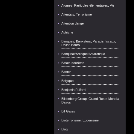
Atomes, Particules élémentaires, Vie
Attentats, Terrorisme
Attention danger
Autriche
Banques, Banksters, Paradis fiscaux,
Dollar, Bours
Banquise/Arctique/Antarctique
Bases secrètes
Baxter
Belgique
Benjamin Fulford
Bildenberg Group, Grand Reset Mondial,
Davos
Bill Gates
Bioterrorisme, Eugénisme
Blog