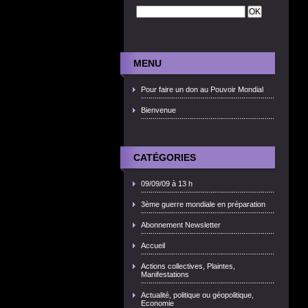
MENU
Pour faire un don au Pouvoir Mondial
Bienvenue
CATÉGORIES
09/09/09 à 13 h
3ème guerre mondiale en préparation
Abonnement Newsletter
Accueil
Actions collectives, Plaintes,
Manifestations
Actualité, politique ou géopolitique,
Economie