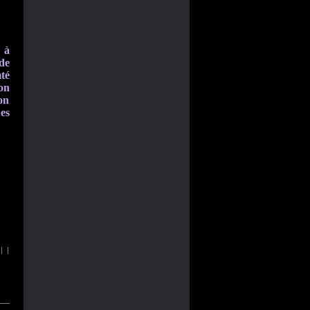
 à
de
té
on
on
es
,
|
|