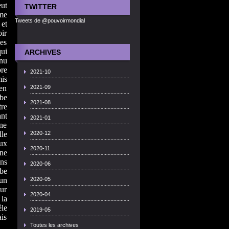
eut
TWITTER
rme
Tweets de @pouvoirmondial
 et
oir
ses
qui
ARCHIVES
nnu
pre
2021-10
is
 en
2021-09
obe
2021-08
tre
ant
2021-01
une
le
2020-12
ux
2020-11
ine
ans
2020-06
be
un
2020-05
our
2020-04
 la
le
2019-05
ais
Toutes les archives