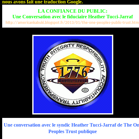
nous avons fait une traduction Google.
LA CONFIANCE DU
PUBLIC:
Une Conversation avec le fiduciaire Heather Tucci-Jarraf
http://americankabuki.blogspot.fr/2013/01/the-one-peoples-public-trust.htm
Une conversation avec le syndic Heather Tucci-Jarraf de The O
Peoples Trust publique