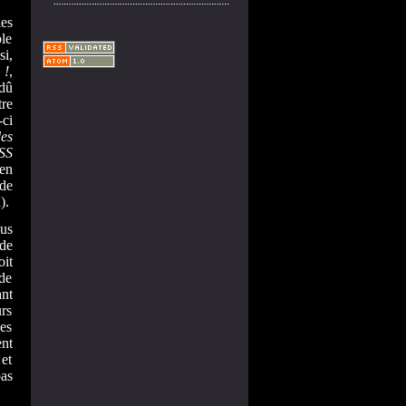
es
ble
si,
 !
,
 dû
tre
-ci
es
SS
 en
 de
i
).
lus
 de
oit
 de
nt
rs
es
ent
 et
pas