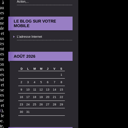
Action,...
 à
 au
des
que
LE BLOG SUR VOTRE
une
MOBILE
ale
 et
L'adresse Internet
lus
es
ent
des
AOÛT 2026
re
ion
rs
D
L
M
M
J
V
S
es
1
nd
2
3
4
5
6
7
8
 et
 se
9
10
11
12
13
14
15
es
16
17
18
19
20
21
22
que
et
23
24
25
26
27
28
29
i
),
30
31
 le
e.
te,