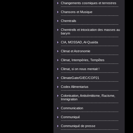
Changements cosmiques et terrestres
Chansons et Musique
Chemtrails
Chemtreils et intoxication des masses au
barym
CIA, MOSSAD, Al-Quaïda
Climat et Astronomie
Climat, Intempéries, Tempêtes
Climat, si on nous mentait !
ClimateGate/GIEC/COP21
Codex Alimentarius
Colonisation, Antisémitisme, Racisme,
Immigration
Communication
Communiqué
Communiqué de presse