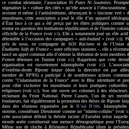
ce combat identitaire, l’association
Ni Putes Ni Soumises
. Prompte
stigmatiser la « culture des cités » qu’elle associe à l’obscurantisme,
sexisme et même à l’antisémitisme, dénonçant le « fascisme vert » 
musulmans, cette association a joué le rôle d’un appareil idéologi
d’État face à ce qui a été perçu par les élites politiques comme 
remise en question des institutions républicaines et de l’histoire coloni
officielle de la France (voir
ici
). Elle a notamment joué un rôle actif
détestable à l’occasion des campagnes « anti-foulard » (voir
ic
i). P
près de nous, en compagnie de
SOS Racisme
et de
l’Union d
Étudiants Juifs de France
– autre officines sionistes –, elle a récemm
lancé un appel commun afin d’obtenir la libération de trois membres 
Femen
détenues en Tunisie (voir
ici
). Rappelons que cette derniè
organisation est ouvertement islamophobe (voir
ici
). L’associat
d’extrême-droite
Riposte laïque
(dont la directrice est par ailleu
membre de
NPNS
) a participé à de nombreuses actions commun
contre "l’islamisation de la France" avec le
Bloc identitaire
et pre
pour cible exclusive les musulmans et leurs pratiques culturelles
religieuses (voir
ici
). Son site ouvre ses colonnes à des rédacteurs
réclamant du Front National. Pierre Cassen, l’un de ses membr
fondateurs, fait régulièrement la promotion des thèses de
Riposte laï
dans des réunions organisées par le
B’nai B’rith
. Islamophobe 
sioniste, considérant Dieudonné comme un "islamo-collabo" (voir
ic
cette association défend la théorie raciste d’
Eurabia
selon laquelle
monde arabe constituerait une menace démographique pour l’Europ
Même son de cloche à
Résistance Républicaine
(dont la présiden