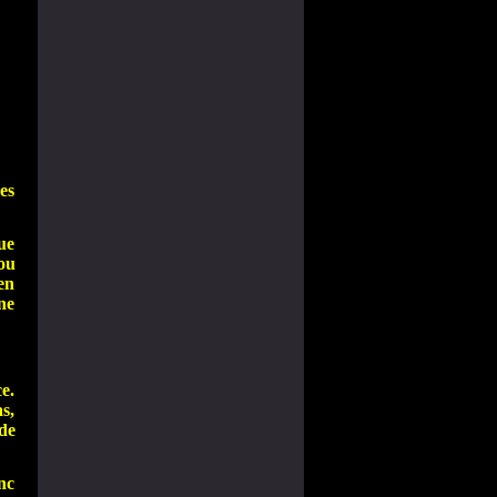
es
que
 ou
en
une
e.
s,
de
nc