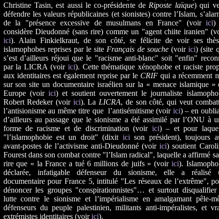
Christine Tasin, est aussi le co-présidente de
Riposte laïque
) qui v
défendre les valeurs républicaines (et sionistes) contre l’Islam, s’ala
de la "présence excessive de musulmans en France" (voir
ici
)
considère Dieudonné (sans rire) comme un "agent chiite iranien" (v
ici
). Alain Finkielkraut, de son côté, se félicite de voir ses thè
islamophobes reprises par le site
Français de souche
(voir
ici
) (site 
s’est d’ailleurs réjoui que le "racisme anti-blanc" soit "enfin" reco
par la LICRA (voir
ici
). Cette thématique xénophobe et raciste pro
aux identitaires est également reprise par le
CRIF
qui a récemment m
sur son site un documentaire israélien sur la « menace islamique »
Europe (voir
ici
) et soutient ouvertement le journaliste islamoph
Robert Redeker (voir
ici
). La
LICRA
, de son côté, qui veut combat
l’antisionisme au même titre que l’antisémitisme (voir
ici
) – en oubli
d’ailleurs au passage que le sionisme a été assimilé par l’ONU à 
forme de racisme et de discrimination (voir
ici
) – et pour laquel
"l’islamophobie est un droit" (dixit
ici
son président), toujours a
avant-postes de l’activisme anti-Dieudonné (voir
ici
) soutient Carol
Fourest dans son combat contre "l’Islam radical", laquelle a affirmé s
rire que « la France a tué 6 millions de juifs » (voir
ici
). Islamopho
déclarée, infatigable défenseur du sionisme, elle a réalisé 
documentaire pour France 5, intitulé "Les réseaux de l’extrême", p
dénoncer les groupes "conspirationnistes"… et surtout disqualifier
lutte contre le sionisme et l’impérialisme en amalgamant pêle-mê
défenseurs du peuple palestinien, militants anti-impéralistes, et vr
extrémistes identitaires (voir
ici
).