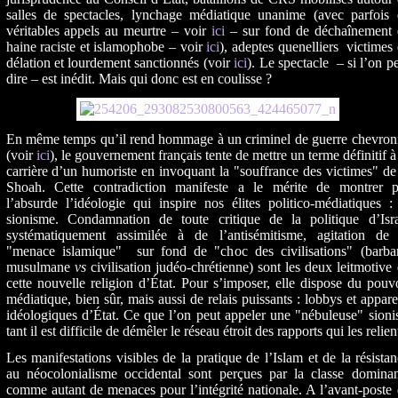
salles de spectacles, lynchage médiatique unanime (avec parfois 
véritables appels au meurtre – voir
ici
– sur fond de déchaînement 
haine raciste et islamophobe – voir
ici
), adeptes quenelliers victimes
délation et lourdement sanctionnés (voir
ici
). Le spectacle – si l’on p
dire – est inédit. Mais qui donc est en coulisse ?
En même temps qu’il rend hommage à un criminel de guerre chevron
(voir
ici
), le gouvernement français tente de mettre un terme définitif à
carrière d’un humoriste en invoquant la "souffrance des victimes" de
Shoah. Cette contradiction manifeste a le mérite de montrer p
l’absurde l’idéologie qui inspire nos élites politico-médiatiques :
sionisme. Condamnation de toute critique de la politique d’Isra
systématiquement assimilée à de l’antisémitisme, agitation de 
"menace islamique" sur fond de "choc des civilisations" (barbar
musulmane
vs
civilisation judéo-chrétienne) sont les deux leitmotive
cette nouvelle religion d’État. Pour s’imposer, elle dispose du pouv
médiatique, bien sûr, mais aussi de relais puissants : lobbys et appare
idéologiques d’État. Ce que l’on peut appeler une "nébuleuse" sioni
tant il est difficile de démêler le réseau étroit des rapports qui les relien
Les manifestations visibles de la pratique de l’Islam et de la résista
au néocolonialisme occidental sont perçues par la classe dominan
comme autant de menaces pour l’intégrité nationale. A l’avant-poste