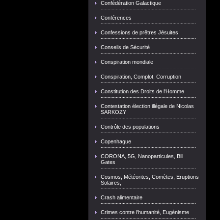
Confédération Galactique
Conférences
Confessions de prêtres Jésuites
Conseils de Sécurité
Conspiration mondiale
Conspiration, Complot, Corruption
Constitution des Droits de l'Homme
Contestation élection illégale de Nicolas
SARKOZY
Contrôle des populations
Copenhague
CORONA, 5G, Nanoparticules, Bill
Gates
Cosmos, Météorites, Comètes, Eruptions
Solaires,
Crash alimentaire
Crimes contre l'humanité, Eugénisme