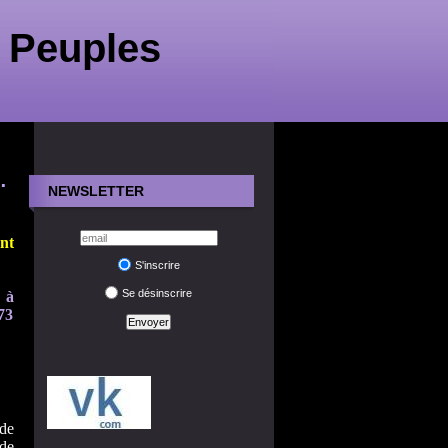
 Peuples
…
NEWSLETTER
nt
S'inscrire
Se désinscrire
 à
973
de
 de