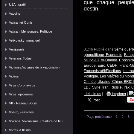
que chaque peuple
USA, Israël
destin.
Vaccins
Vatican et Ovnis
Vatican, Mensonges, Politique
Velikovsky Immanuel
01:46 Publié dans
3ème guerre
Vénézuela
géopolitique, Economie
,
Banque
Veterans Today
MOSSAD, Al-Quaïda
,
Conspira
Europe, Euro, CEDH
,
Franc-Ma
Victimes,Victimes de la vaccination
France/Israël/Elections
,
Interna
Politique
,
Les Maîtres du Mon
Vidéos
Crimée, Ukraine, Chine, BRICS
Virus Coronavirus
LDJ
,
Syrie, Iran, Russie, Irak, 
del.icio.us
|
|
Imprimer
|
Virus, épidémies
|
|
VK - Réseau Social
Voeux, Festivités
Page précédente
1
2
3
Volcans, Volcanisme, Ceinture de feu
Vortex & flashs