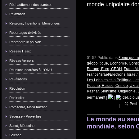
monde unipolaire dom
Réchauffement des planètes
Relaxation
Religions, Inventions, Mensonges
Reportages télévisés
Reprendre le pouvoir
Réseau Haarp
01:52 Publié dans
3ème guerre
Réseau Vercors
géopolitique, Economie
,
Consp
Europe, Euro, CEDH
,
Franc-Ma
Réunions secrètes à L'ONU
France/Israël/Elections
,
Israël
Révélations
Les Lobbies et la Politique
,
Le
Poutine, Russie, Crimée, Ukra
Révolution
Kazhar
,
Sionisme, Oligarchie,
permanent
|
|
del.icio.u
Rockfeller
|
Rothschild, Mafia Kazhar
Sagesse - Proverbes
Le monde au seui
mondiale, selon
Santé, Médecine
Science