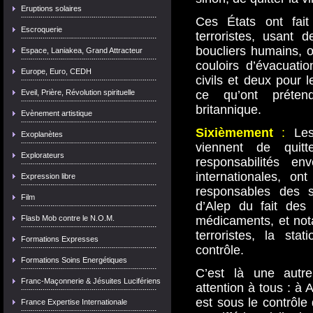
Eruptions solaires
Ces États ont fait
Escroquerie
terroristes, usant 
boucliers humains, 
Espace, Laniakea, Grand Attracteur
couloirs d’évacuati
Europe, Euro, CEDH
civils et deux pour 
Eveil, Prière, Révolution spirituelle
ce qu’ont préten
britannique.
Evènement artistique
Sixièmement
:
Les 
Exoplanètes
viennent de quitt
Explorateurs
responsabilités e
internationales, ont
Expression libre
responsables des s
Film
d’Alep du fait des 
Flasb Mob contre le N.O.M.
médicaments, et not
terroristes, la st
Formations Expresses
contrôle.
Formations Soins Energétiques
C’est là une autre 
Franc-Maçonnerie & Jésuites Lucifériens
attention à tous : à 
est sous le contrôle 
France Expertise Internationale