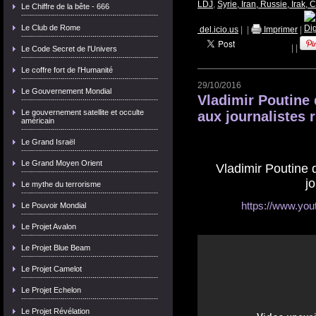
LDJ
,
Syrie, Iran, Russie, Irak, 
Le Chiffre de la bête - 666
Le Club de Rome
del.icio.us
|
|
Imprimer
|
|
|
Le Code Secret de l'Univers
Le coffre fort de l'Humanité
29/10/2016
Le Gouvernement Mondial
Vladimir Poutine 
Le gouvernement satellite et occulte
aux journalistes 
américain
Le Grand Israël
Le Grand Moyen Orient
Vladimir Poutine 
j
Le mythe du terrorisme
https://www.y
Le Pouvoir Mondial
Le Projet Avalon
Le Projet Blue Beam
Le Projet Camelot
Le Projet Echelon
Le Projet Révélation