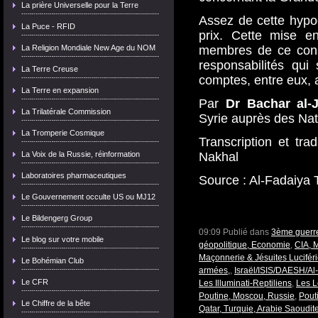
La prière Universelle pour la Terre
Assez de cette hypoc
La Puce - RFID
prix. Cette mise en
La Religion Mondiale New Age du NOM
membres de ce conse
responsabilités qui
La Terre Creuse
comptes, entre eux, 
La Terre en expansion
Par
Dr Bachar al-J
La Trilatérale Commission
Syrie auprès des Nat
La Tromperie Cosmique
Transcription et tr
La Voix de la Russie, réinformation
Nakhal
Laboratoires pharmaceutiques
Source : Al-Fadaiya 
Le Gouvernement occulte US ou MJ12
Le Bildengerg Group
09:09 Publié dans
3ème guerre
Le blog sur votre mobile
géopolitique, Economie
,
CIA, 
Maçonnerie & Jésuites Lucifér
Le Bohémian Club
armées,
,
Israël/ISIS/DAESH/Al
Le CFR
Les Illuminati-Reptiliens
,
Les L
Poutine, Moscou, Russie
,
Pout
Le Chiffre de la bête
Qatar, Turquie, Arabie Saoudit