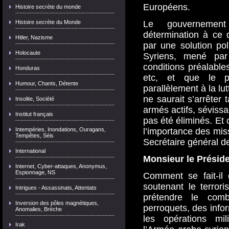
Européens.
Histoire secrète du monde
Histoire secrète du Monde
Le gouvernement
détermination à ce 
Hitler, Nazisme
par une solution pol
Holocaute
Syriens, mené par
conditions préalables
Honduras
etc, et que le pr
Humour, Chants, Détente
parallèlement à la lut
ne saurait s’arrêter 
Insolite, Société
armés actifs, sévissa
Institut français
pas été éliminés. Et 
Intempéries, Inondations, Ouragans,
l’importance des mis
Tempêtes, Séis
Secrétaire général d
International
Monsieur le Préside
Internet, Cyber-attaques, Anonymus,
Espionnage, NS
Comment se fait-il 
soutenant le terror
Intrigues - Assassinats, Attentats
prétendre le com
Inversion des pôles magnétiques,
perroquets, des info
Anomalies, Brèche
les opérations mil
Irak