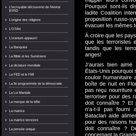
frapper leurs conv
Pourquoi sont-ils d
L'incroyable découverte de l'Amiral
BYRD
ladite Coalition inte
proposition russo-sy
L'origine des religions
évacuer les mêmes te
L'OTAN
À croire que les pays
L'uranium appauvri
que les terroristes
La Banquise
tandis que les terr
anges!
La Bible et les Sumériens
J’aurais bien aimé
La dictature mondiale
États-Unis pourquoi
La FED et le FMI
couloir humanitaire a
boîte de nuit en Flor
La fin programmée de la démocratie
pas reçu nourriture
La Loi Martiale
terroriser pour des 
La marque de la bête
doit connaître ? Et
n’a-t-il pas fourni
La matrice
Bataclan aide alimen
La matrice terrestre
pour des raisons hu
doit connaître ? D
La pensée unique
concernant la Grande