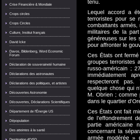
tenu.
Crise Financière & Mondiale
Lequel accord a ét
Crops circles
terroristes pour se
Crops Circles
combattants armés, 
militaires de la pa
Culture, Institut français
généreuses sur les 
David Icke
pour affronter le go
Davos, Bildenberg, Word Economic
Ces États ont fermé 
Forum
groupes terroristes 
Déclaration de souveraineté humaine
russo-américain ; 27
Déclarations des astronautes
immédiatement apr
respecteront pas. 
Déclarations des politiques, et artistes
quelque chose qui n’
Découvertes Astronomie
M. Obrien ; comme p
dans le quartier d’O
Découvertes, Déclarations Scientifiques
Ces États ont fait mi
Département de l'Énergie US
de l’effondrement d
Dépopulation
partie américaine 
Des atteintes à la santé
concernant la sépar
armée modérée » des
Destination 4D/5D