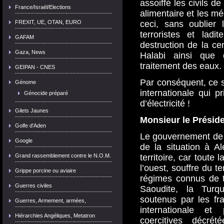
assoiffé les civils de
France/Israël/Elections
alimentaire et les mé
FREXIT, UE, OTAN, EURO
ceci, sans oublier 
terroristes et ladi
GAFAM
destruction de la ce
Gaza, News
Halabi ainsi que 
traitement des eaux.
GEIPAN - CNES
Par conséquent, ce so
Génome
internationale qui p
Génocide préparé
d’électricité !
Gilets Jaunes
Monsieur le Préside
Golfe d'Aden
Le gouvernement de 
Google
de la situation à A
Grand rassemblement contre le N.O.M.
territoire, car toute 
l’ouest, souffre du 
Grippe porcine ou aviaire
régimes connus de t
Guerres civiles
Saoudite, la Turq
soutenus par les fr
Guerres, Armement, armées,
internationale e
Hiérarchies Angéliques, Metatron
coercitives décré