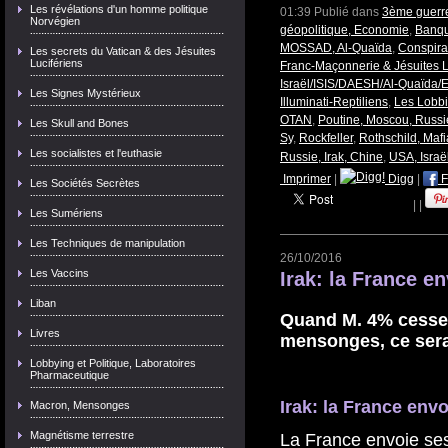
Les révélations d'un homme politique
01:39 Publié dans
3ème guerre
Norvégien
géopolitique, Economie
,
Banque
MOSSAD, Al-Quaïda
,
Conspira
Les secrets du Vatican & des Jésuites
Lucifériens
Franc-Maçonnerie & Jésuites L
Israël/ISIS/DAESH/Al-Quaïda/E
Les Signes Mystérieux
Illuminati-Reptiliens
,
Les Lobbie
OTAN
,
Poutine, Moscou, Russi
Les Skull and Bones
Sy
,
Rockfeller
,
Rothschild, Maf
Les socialistes et l'euthasie
Russie, Irak, Chine
,
USA, Israë
Imprimer
|
Digg
|
F
Les Sociétés Secrètes
|
|
Les Sumériens
Les Techniques de manipulation
26/10/2016
Les Vaccins
Irak: la France e
Liban
Quand M. 4% cesser
Livres
mensonges, ce sera
Lobbying et Politique, Laboratoires
Pharmaceutique
Irak: la France env
Macron, Mensonges
Magnétisme terrestre
La France envoie ses