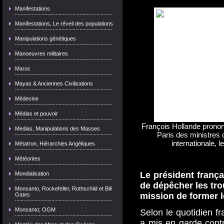
Manifestations
Manifestations, Le réveil des populations
Manipulations génétiques
Manoeuvres militaires
Maroc
Mayas & Anciennes Civilisations
Médecine
Médias et pouvoir
François Hollande prononc
Medias, Manipulations des Masses
Paris des ministres 
internationale,
Métatron, Hiérarchies Angéliques
Météorites
Le président frança
Mondialisation
de dépêcher les tro
Monsanto, Rockefeller, Rothschild et Bill
mission de former le
Gates
Monsanto; OGM
Selon le quotidien f
a mis en garde contre