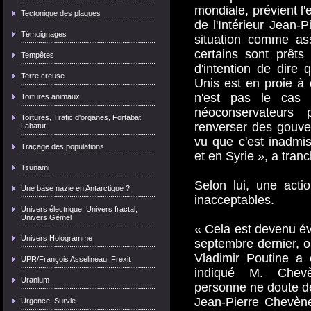
mondiale, prévient l'
Tectonique des plaques
de l'Intérieur Jean-
Témoignages
situation comme as
certains sont prêts
Tempêtes
d'intention de dire q
Terre creuse
Unis est en proie à 
n'est pas le cas 
Tortures animaux
néoconservateurs 
Tortures, Trafic d'organes, Fortabat
renverser des gouve
Labatut
vu que c'est inadmi
Traçage des populations
et en Syrie », a tran
Tsunami
Selon lui, une actio
Une base nazie en Antarctique ?
inacceptables.
Univers électrique, Univers fractal,
Univers Gémel
« Cela est devenu évi
Univers Hologramme
septembre dernier, o
Vladimir Poutine a 
UPR/François Asselineau, Frexit
indiqué M. Chevè
Uranium
personne ne doute des
Jean-Pierre Chevène
Urgence. Survie