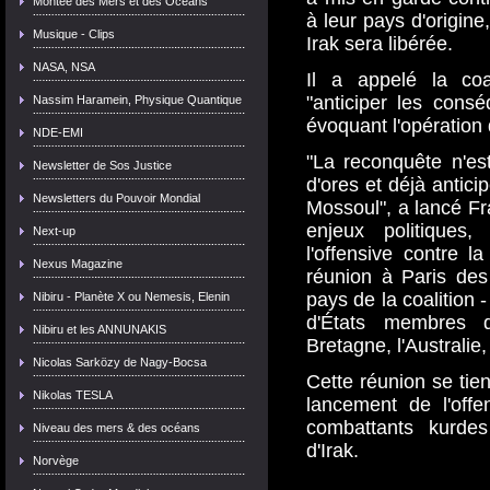
Montée des Mers et des Océans
à leur pays d'origine
Musique - Clips
Irak sera libérée.
NASA, NSA
Il a appelé la coal
"anticiper les cons
Nassim Haramein, Physique Quantique
évoquant l'opération 
NDE-EMI
"La reconquête n'es
Newsletter de Sos Justice
d'ores et déjà antic
Newsletters du Pouvoir Mondial
Mossoul", a lancé Fra
enjeux politiques,
Next-up
l'offensive contre la
Nexus Magazine
réunion à Paris des
pays de la coalition 
Nibiru - Planète X ou Nemesis, Elenin
d'États membres d
Nibiru et les ANNUNAKIS
Bretagne, l'Australie
Nicolas Sarközy de Nagy-Bocsa
Cette réunion se ti
Nikolas TESLA
lancement de l'offe
combattants kurdes
Niveau des mers & des océans
d'Irak.
Norvège