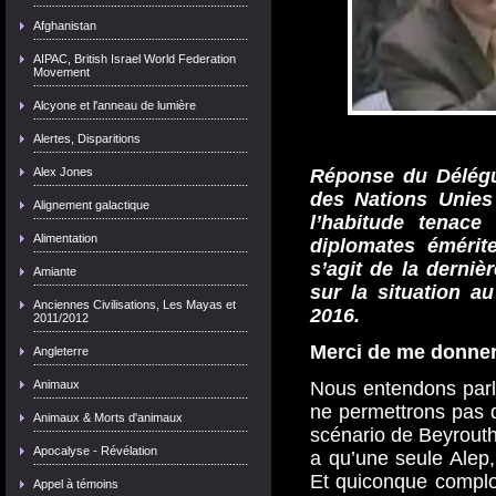
Afghanistan
AIPAC, British Israel World Federation
Movement
Alcyone et l'anneau de lumière
Alertes, Disparitions
Alex Jones
Réponse du Délégu
des Nations Unies
Alignement galactique
l’habitude tenace
Alimentation
diplomates émérite
s’agit de la derniè
Amiante
sur la situation a
Anciennes Civilisations, Les Mayas et
2016.
2011/2012
Merci de me donner 
Angleterre
Animaux
Nous entendons parl
ne permettrons pas q
Animaux & Morts d'animaux
scénario de Beyrouth-
Apocalyse - Révélation
a qu’une seule Alep,
Et quiconque complot
Appel à témoins