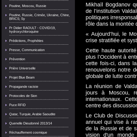
Mikhaïl Bogdanov qu
Poutine, Moscou, Russie
de l’institution Vald
Poutine, Russie, Crimée, Ukraine, Chine,
politiques irresponsa
BRICS; Sy
rôle dans la montée 
Pr Didier RAOULT - COVID/19,
hydroxychloroquine
« Aujourd’hui, le M
crise stratifiée et sy
Prédictions, Prophéties
Cette haute autorit
Presse, Communication
plus l’Occident à ent
Prévention
cette fois-ci, dans l
Prière Universelle
renouvelons notre d
globale de lutte contr
Projet Blue Beam
La réunion de Vald
Propagande raciste
jours à Moscou, r
Protocoles de Sion
internationaux. Cett
centre des discussio
Puce RFID
Qatar, Turquie, Arabie Saoudite
Le Club de Discussio
annuel qui vise à r
Quenelle Dieudonné 2013/14
de la Russie et de s
Réchauffement cosmique
vision d'un monde 