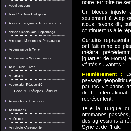
notre territoire ne s
Appel aux dons
Un blocus injuste 
Aréa 51 - Base Ufologique
seulement à Alep ou
Armées Françaises, Armes secrètes
Nous l’avons dit, pui
continuerons à le ré
Armes silencieuses, Espionnage
Certains représentan
Arnaques, Mensonges, Propagande
ont fait mine de pl
Ascension de la Terre
théâtral précédemm
[quartier de Homs] et
Ascension du Système solaire
vérités suivantes :
Asie, Chine, Corée
Premièrement
:
Ces
Aspartame
paysage géopolitique
Association Réaction19
par les violations 
Covid19 - Thérapies Géniques
droit internation
représentent.
Associations de services
Telle la Turquie qu
Assurances
ottomanes passées, 
Astéroïdes
des agressions à rép
Syrie et de l’Irak.
Astrologie - Astronomie