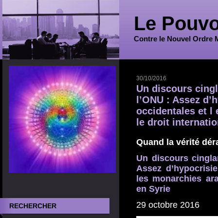
Le Pouvo
Contre le Nouvel Ordre 
30/10/2016
Un discours cingl
l’ONU : Assez d’h
occidentales et l
le droit internati
Quand la vérité dér
Un discours cingla
Assez d’hypocrisie
les monarchies arab
en Syrie
29 octobre 2016
RECHERCHER