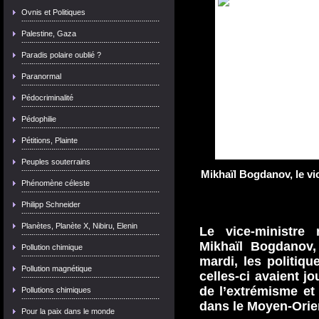
Ovnis et Politiques
Palestine, Gaza
Paradis polaire oublié ?
Paranormal
Pédocriminalité
Pédophilie
Pétitions, Plainte
Peuples souterrains
Mikhaïl Bogdanov, le vi
Phénomène céleste
Philipp Schneider
Planètes, Planète X, Nibiru, Elenin
Le vice-ministre 
Mikhaïl Bogdanov,
Pollution chimique
mardi, les politiq
Pollution magnétique
celles-ci avaient j
de l’extrémisme et
Pollutions chimiques
dans le Moyen-Orie
Pour la paix dans le monde