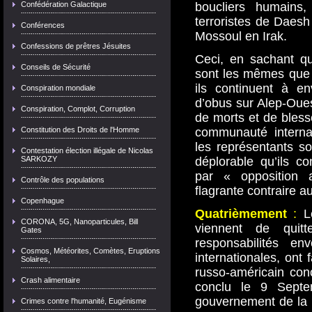
Confédération Galactique
boucliers humain
terroristes de Daesh 
Conférences
Mossoul en Irak.
Confessions de prêtres Jésuites
Ceci, en sachant qu
Conseils de Sécurité
sont les mêmes que 
ils continuent à en
Conspiration mondiale
d’obus sur Alep-Ouest
Conspiration, Complot, Corruption
de morts et de bless
Constitution des Droits de l'Homme
communauté interna
les représentants son
Contestation élection illégale de Nicolas
SARKOZY
déplorable qu’ils co
par « opposition
Contrôle des populations
flagrante contraire au
Copenhague
Quatrièmement
:
Le
CORONA, 5G, Nanoparticules, Bill
viennent de quitt
Gates
responsabilités e
Cosmos, Météorites, Comètes, Eruptions
internationales, ont 
Solaires,
russo-américain con
Crash alimentaire
conclu le 9 Septe
gouvernement de la 
Crimes contre l'humanité, Eugénisme