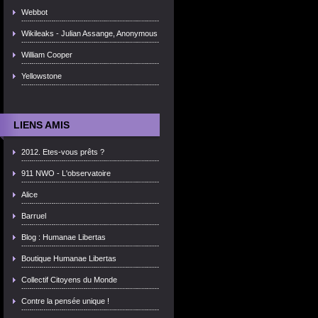
Webbot
Wikileaks - Julian Assange, Anonymous
William Cooper
Yellowstone
LIENS AMIS
2012. Etes-vous prêts ?
911 NWO - L'observatoire
Alice
Barruel
Blog : Humanae Libertas
Boutique Humanae Libertas
Collectif Citoyens du Monde
Contre la pensée unique !