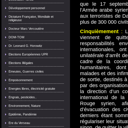
que le 17 septembr
Développement personnel
l’Armée arabe syrie
aux terroristes de D
Dictature Française, Mondiale et
religieuse
plus de 300 000 civils
Docteur Marc Vercoutère
Cinquièmement
:
Le
viennent de quitt
DOM-TOM
responsabilités e
Dr. Leonard G. Horowitz
internationales, on
Elections Européennes UPR
unilatérale d’arrêt d
cadre de la coordi
Elections Illégales
humanitaires, don
Emeutes, Guerres civiles
malades et des infir
de sortie, destinés à 
Empoisonnement
par des organisati
Energies libres, électricité gratuite
la direction d’un c
international de la
Engrais, pesticides..
Rouge syrien, af
Environnement, Nature
d’évacuation des ci
Epidémie, Pandémie
derniers étant som
régulariser leur situa
Ere du Verseau
sinon, de quitter la vil