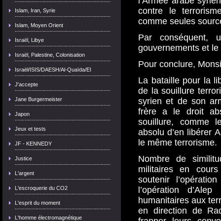
l’Armée arabe syrien
contre le terrorism
Islam, Iran, Syrie
comme seules source
Islam, Moyen Orient
Par conséquent, u
Israël, Libye
gouvernements et le 
Israël, Palestine, Colonisation
Pour conclure, Monsi
Israël/ISIS/DAESH/Al-Quaïda/EI
La bataille pour la l
J'accepte
de la souillure terro
Jane Burgermeister
syrien et de son a
frère a le droit a
Japon
souillure, comme l
Jeux et tests
absolu d’en libérer A
le même terrorisme.
JF - KENNEDY
Nombre de similitu
Justice
militaires en cour
L'argent
soutenir l’opérati
L'escroquerie du CO2
l’opération d’Alep
humanitaires aux ter
L'esprit du moment
en direction de Ra
L'homme électromagnétique