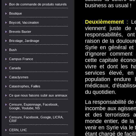
Bon de commande de produits naturels
business as usual !
Boutique
Deuxièmement
:
Le
Boycott, Vaccination
viennent juste de q
Brevets Baxter
responsabilités, on
raison de la douloure
Bricolage, Jardinage
Syrie en général et à
Bush
d’ignorer comment 
Campus France
cette capitale écono
vivre et dont les h
Canada
services élevé, en
Cataclysmes
population endure 
médicaux, d’établis
Catastrophes, Failles
du quotidien.
Ce que nous faisons subir aux animaux
La responsabilité de c
Censure, Espionnage, Facebook,
incombe aux agissem
Google, Youtube, NS
et des terroristes 
Censure, Facebook, Google, LICRA,
monde entier, de la
CRIF
venir en Syrie via le 
CERN, LHC
étant chargé de facili