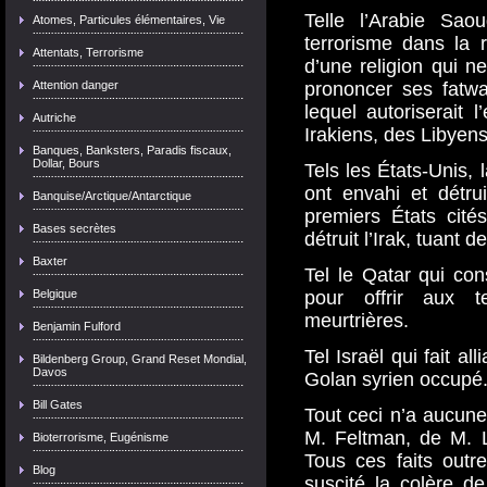
Telle l’Arabie Sao
Atomes, Particules élémentaires, Vie
terrorisme dans la 
Attentats, Terrorisme
d’une religion qui n
Attention danger
prononcer ses fatwa
lequel autoriserait 
Autriche
Irakiens, des Libyen
Banques, Banksters, Paradis fiscaux,
Dollar, Bours
Tels les États-Unis,
ont envahi et détru
Banquise/Arctique/Antarctique
premiers États cit
Bases secrètes
détruit l’Irak, tuant d
Baxter
Tel le Qatar qui con
Belgique
pour offrir aux te
meurtrières.
Benjamin Fulford
Tel Israël qui fait a
Bildenberg Group, Grand Reset Mondial,
Davos
Golan syrien occupé
Bill Gates
Tout ceci n’a aucune
M. Feltman, de M. L
Bioterrorisme, Eugénisme
Tous ces faits outre
Blog
suscité la colère d