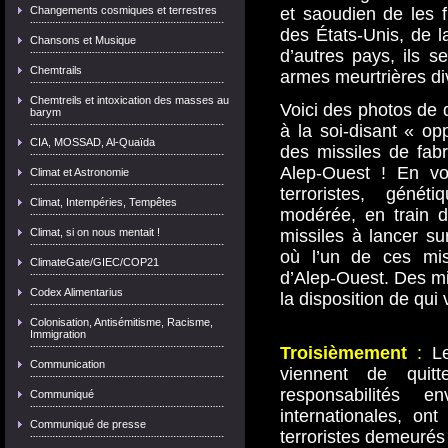
Changements cosmiques et terrestres
et saoudien de les 
des États-Unis, de 
Chansons et Musique
d’autres pays, ils s
Chemtrails
armes meurtrières di
Chemtreils et intoxication des masses au
Voici des photos de
barym
à la soi-disant « o
CIA, MOSSAD, Al-Quaïda
des missiles de fab
Alep-Ouest ! En vo
Climat et Astronomie
terroristes, génét
Climat, Intempéries, Tempêtes
modérée, en train d
Climat, si on nous mentait !
missiles à lancer su
où l’un de ces mis
ClimateGate/GIEC/COP21
d’Alep-Ouest. Des mi
Codex Alimentarius
la disposition de qui 
Colonisation, Antisémitisme, Racisme,
Immigration
Troisièmement
:
Le
Communication
viennent de quitt
responsabilités 
Communiqué
internationales, ont
Communiqué de presse
terroristes demeurés 