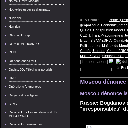
Nouvel Ordre Mondial
Nouvelles espèces d'animaux
Nucléaire
01:59 Publié dans
3ème guerre
géopolitique, Economie
,
Arnaq
Nutrition
Quaïda
,
Conspiration mondial
Obama, Trump
CEDH
,
Franc-Maçonnerie & Jés
Israël/ISIS/DAESH/Al-Quaïda/E
OGM et MONSANTO
Politique
,
Les Maîtres du Mon
Crimée, Ukraine, Chine, BRICS
OMS
Mafia Kazhar
,
Sionisme, Oligar
On nous cache tout
|
Lien permanent
|
|
del.
|
|
Ondes, 5G, Téléphone portable
ONU
Moscou dénonce l
Opérations Anonymous
Moscou dénonce la
Origines des religions
Russie: Bogdanov d
OTAN
"irresponsables" de
Ovnis et ET - Les révélations du Dr
Michaël WOLF
Ovnis et Extraterrestres