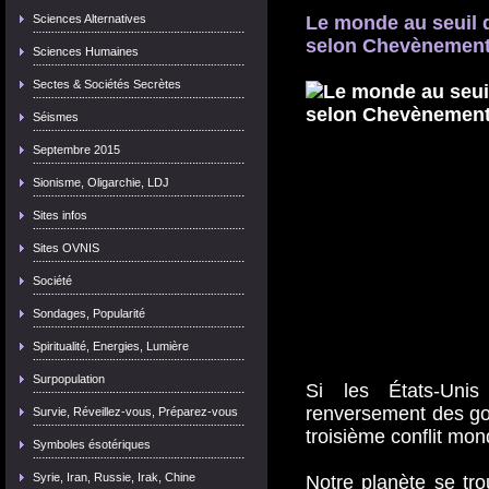
Sciences Alternatives
Le monde au seuil 
selon Chevènemen
Sciences Humaines
Sectes & Sociétés Secrètes
Séismes
Septembre 2015
Sionisme, Oligarchie, LDJ
Sites infos
Sites OVNIS
Société
Sondages, Popularité
Spiritualité, Energies, Lumière
Surpopulation
Si les États-Uni
renversement des go
Survie, Réveillez-vous, Préparez-vous
troisième conflit mond
Symboles ésotériques
Syrie, Iran, Russie, Irak, Chine
Notre planète se tr