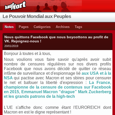
Le Pouvoir Mondial aux Peuples
Notes
Pages
Catégories
Archives
Tags
Nous quittons Facebook que nous boycottons au profit de
VK. Rejoignez-nous !
20/01/2019
Bonjour à toutes et à tous,
Nous voulions vous faire savoir qu'après avoir subit
nombre de censures régulières sur nos divers profils
Facebook que nous avons décidé de quitter ce réseau
infâme de surveillance et d'espionnage lié
aux USA et à la
NSA
qui pactise avec Macron et ses sbires pour censurer
le net et bafouer la liberté d'expression :
La France,
championne de la censure de contenus sur Facebook
en 2015,
Emmanuel Macron “drague” Mark Zuckerberg
et les grands patrons de la high-tech
L'UE s'affiche donc comme étant l'EUROREICH dont
Macron en est le digne représentant !