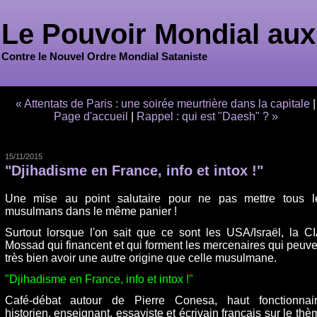
Le Pouvoir Mondial aux
Contre le Nouvel Ordre Mondial Sataniste
« Attentats de Paris : une soirée meurtrière dans la capitale
|
Page d'accueil
|
Rappel : qui est "Daesh" ? »
15/11/2015
"Djihadisme en France, info et intox !"
Une mise au point salutaire pour ne pas mettre tous l
musulmans dans le même panier !
Surtout lorsque l'on sait que ce sont les USA/Israël, la CI
Mossad qui financent et qui forment les mercenaires qui peuve
très bien avoir une autre origine que celle musulmane.
"Djihadisme en France, info et intox !"
Café-débat autour de Pierre Conesa, haut fonctionnair
historien, enseignant, essayiste et écrivain français sur le thè