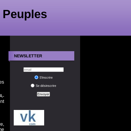
 Peuples
NEWSLETTER
S'inscrire
es
Se désinscrire
A-
nt
e,
me