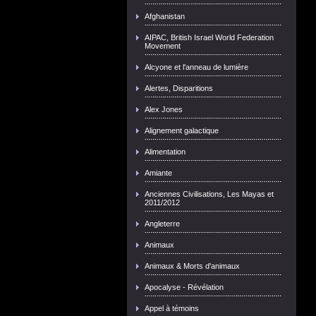
Afghanistan
AIPAC, British Israel World Federation
Movement
Alcyone et l'anneau de lumière
Alertes, Disparitions
Alex Jones
Alignement galactique
Alimentation
Amiante
Anciennes Civilisations, Les Mayas et
2011/2012
Angleterre
Animaux
Animaux & Morts d'animaux
Apocalyse - Révélation
Appel à témoins