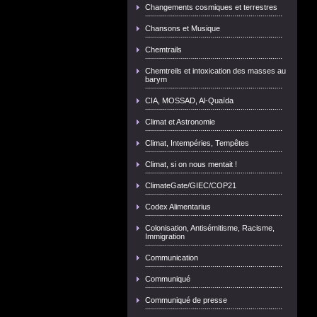
Changements cosmiques et terrestres
Chansons et Musique
Chemtrails
Chemtreils et intoxication des masses au
barym
CIA, MOSSAD, Al-Quaïda
Climat et Astronomie
Climat, Intempéries, Tempêtes
Climat, si on nous mentait !
ClimateGate/GIEC/COP21
Codex Alimentarius
Colonisation, Antisémitisme, Racisme,
Immigration
Communication
Communiqué
Communiqué de presse