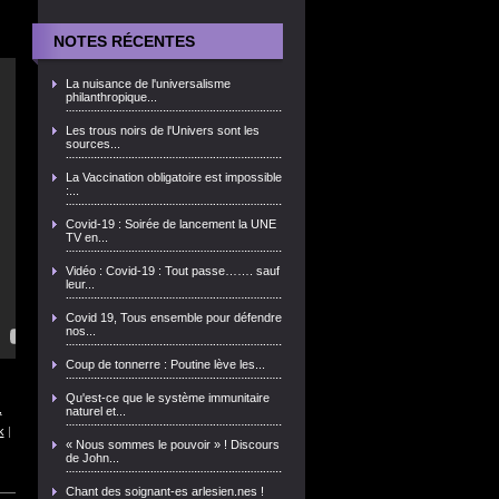
NOTES RÉCENTES
La nuisance de l'universalisme
philanthropique...
Les trous noirs de l'Univers sont les
sources...
La Vaccination obligatoire est impossible
:...
Covid-19 : Soirée de lancement la UNE
TV en...
Vidéo : Covid-19 : Tout passe……. sauf
leur...
Covid 19, Tous ensemble pour défendre
nos...
Coup de tonnerre : Poutine lève les...
Qu'est-ce que le système immunitaire
,
naturel et...
k
|
« Nous sommes le pouvoir » ! Discours
de John...
Chant des soignant-es arlesien.nes !