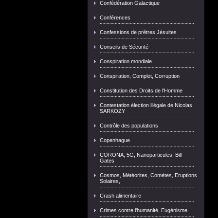
Confédération Galactique
Conférences
Confessions de prêtres Jésuites
Conseils de Sécurité
Conspiration mondiale
Conspiration, Complot, Corruption
Constitution des Droits de l'Homme
Contestation élection illégale de Nicolas
SARKOZY
Contrôle des populations
Copenhague
CORONA, 5G, Nanoparticules, Bill
Gates
Cosmos, Météorites, Comètes, Eruptions
Solaires,
Crash alimentaire
Crimes contre l'humanité, Eugénisme