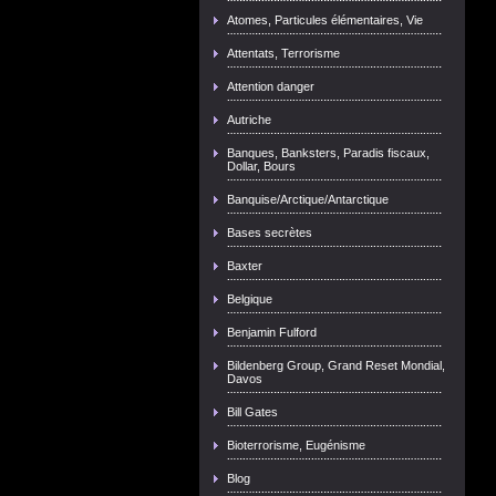
Atomes, Particules élémentaires, Vie
Attentats, Terrorisme
Attention danger
Autriche
Banques, Banksters, Paradis fiscaux,
Dollar, Bours
Banquise/Arctique/Antarctique
Bases secrètes
Baxter
Belgique
Benjamin Fulford
Bildenberg Group, Grand Reset Mondial,
Davos
Bill Gates
Bioterrorisme, Eugénisme
Blog