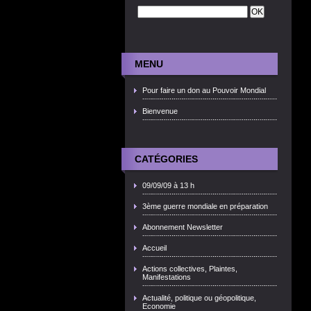
MENU
Pour faire un don au Pouvoir Mondial
Bienvenue
CATÉGORIES
09/09/09 à 13 h
3ème guerre mondiale en préparation
Abonnement Newsletter
Accueil
Actions collectives, Plaintes,
Manifestations
Actualité, politique ou géopolitique,
Economie