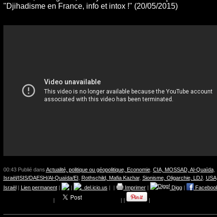
"Djihadisme en France, info et intox !" (20/05/2015)
00:43 Publié dans
Actualité, politique ou géopolitique, Economie
,
CIA, MOSSAD, Al-Quaïda
,
Israël/ISIS/DAESH/Al-Quaïda/EI
,
Rothschild, Mafia Kazhar
,
Sionisme, Oligarchie, LDJ
,
USA
Israël
|
Lien permanent
|
|
del.icio.us
|
|
Imprimer
|
Digg
|
Faceboo
|
|
|
|